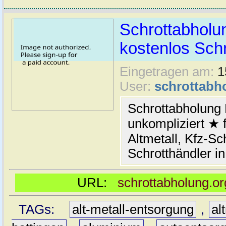
Schrottabholun
kostenlos Schr
Eingetragen am:
1
User:
schrottabh
Schrottabholung 
unkompliziert ★ 
Altmetall, Kfz-Sch
Schrotthändler i
URL:
schrottabholung.or
TAGs:
alt-metall-entsorgung
,
al