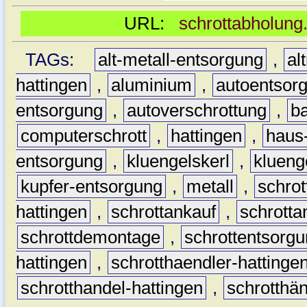
URL:
schrottabholung.
TAGs:
alt-metall-entsorgung
,
al
hattingen
,
aluminium
,
autoentsor
entsorgung
,
autoverschrottung
,
b
computerschrott
,
hattingen
,
haus-
entsorgung
,
kluengelskerl
,
klueng
kupfer-entsorgung
,
metall
,
schrot
hattingen
,
schrottankauf
,
schrotta
schrottdemontage
,
schrottentsorg
hattingen
,
schrotthaendler-hattinge
schrotthandel-hattingen
,
schrotthän