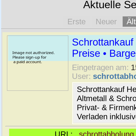
Aktuelle Se
Erste
Neuer
Äl
Schrottankauf
Preise • Barge
Eingetragen am:
1
User:
schrottabh
Schrottankauf He
Altmetall & Schro
Privat- & Firme
Verladen inklusi
URL:
schrottabholung