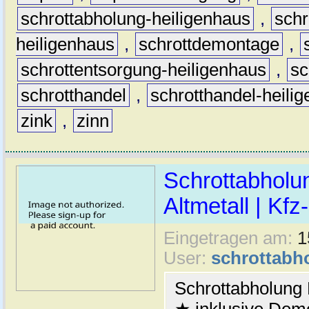
schrottabholung-heiligenhaus
,
schr
heiligenhaus
,
schrottdemontage
,
schrottentsorgung-heiligenhaus
,
sc
schrotthandel
,
schrotthandel-heili
zink
,
zinn
Schrottabholu
Altmetall | Kfz
Eingetragen am:
1
User:
schrottabh
Schrottabholung 