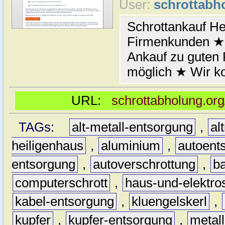
User:
schrottabh
Schrottankauf He
Firmenkunden ★ 
Ankauf zu guten
möglich ★ Wir k
URL:
schrottabholung.org
TAGs:
alt-metall-entsorgung
,
al
heiligenhaus
,
aluminium
,
autoent
entsorgung
,
autoverschrottung
,
b
computerschrott
,
haus-und-elektro
kabel-entsorgung
,
kluengelskerl
,
kupfer
,
kupfer-entsorgung
,
metall