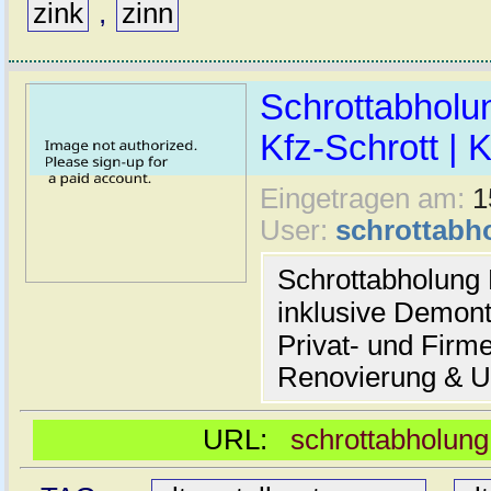
zink
,
zinn
Schrottabholun
Kfz-Schrott | 
Eingetragen am:
1
User:
schrottabh
Schrottabholung
inklusive Demont
Privat- und Firm
Renovierung & 
URL:
schrottabholun