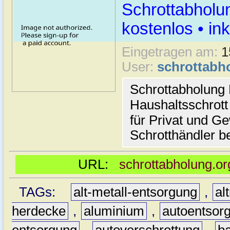
Schrottabholu
kostenlos • i
Eingetragen am:
1
User:
schrottabh
Schrottabholung 
Haushaltsschrott
für Privat und G
Schrotthändler be
URL:
schrottabholung.or
TAGs:
alt-metall-entsorgung
,
al
herdecke
,
aluminium
,
autoentsor
entsorgung
,
autoverschrottung
,
b