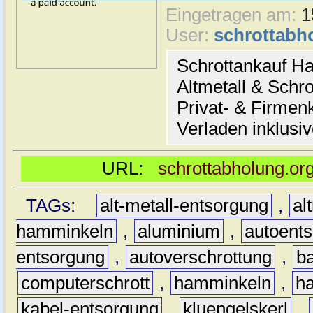
Eingetragen am:
1
User:
schrottabh
Schrottankauf H
Altmetall & Schro
Privat- & Firme
Verladen inklusi
URL:
schrottabholung.or
TAGs:
alt-metall-entsorgung
,
al
hamminkeln
,
aluminium
,
autoent
entsorgung
,
autoverschrottung
,
b
computerschrott
,
hamminkeln
,
ha
kabel-entsorgung
,
kluengelskerl
,