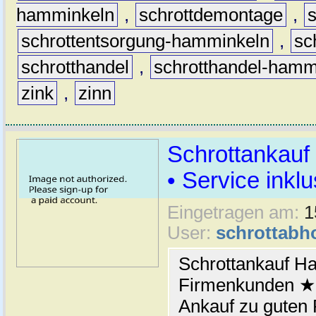
hamminkeln
,
schrottdemontage
,
schrottentsorgung-hamminkeln
,
sc
schrotthandel
,
schrotthandel-hamm
zink
,
zinn
Schrottankauf
• Service inklu
Eingetragen am:
1
User:
schrottabh
Schrottankauf H
Firmenkunden ★ 
Ankauf zu guten