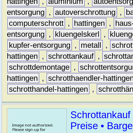
hattingen
,
aluminium
,
autoentsor
entsorgung
,
autoverschrottung
,
b
computerschrott
,
hattingen
,
haus-
entsorgung
,
kluengelskerl
,
klueng
kupfer-entsorgung
,
metall
,
schrot
hattingen
,
schrottankauf
,
schrotta
schrottdemontage
,
schrottentsorg
hattingen
,
schrotthaendler-hattinge
schrotthandel-hattingen
,
schrotthän
Schrottankauf
Preise • Barge