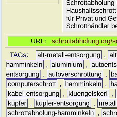
Schrottabholung 
Haushaltsschrott
für Privat und G
Schrotthändler be
URL:
schrottabholung.org/
TAGs:
alt-metall-entsorgung
,
al
hamminkeln
,
aluminium
,
autoent
entsorgung
,
autoverschrottung
,
b
computerschrott
,
hamminkeln
,
ha
kabel-entsorgung
,
kluengelskerl
,
kupfer
,
kupfer-entsorgung
,
metall
schrottabholung-hamminkeln
,
schr