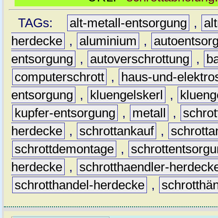
TAGs:
alt-metall-entsorgung
,
al
herdecke
,
aluminium
,
autoentsor
entsorgung
,
autoverschrottung
,
b
computerschrott
,
haus-und-elektro
entsorgung
,
kluengelskerl
,
klueng
kupfer-entsorgung
,
metall
,
schrot
herdecke
,
schrottankauf
,
schrott
schrottdemontage
,
schrottentsorg
herdecke
,
schrotthaendler-herdeck
schrotthandel-herdecke
,
schrotthä