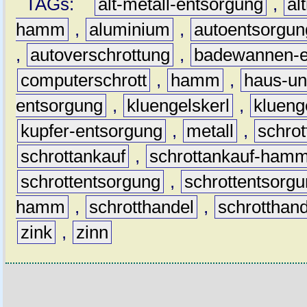
TAGs:
alt-metall-entsorgung
,
al
hamm
,
aluminium
,
autoentsorgun
,
autoverschrottung
,
badewannen-e
computerschrott
,
hamm
,
haus-un
entsorgung
,
kluengelskerl
,
klueng
kupfer-entsorgung
,
metall
,
schrot
schrottankauf
,
schrottankauf-ham
schrottentsorgung
,
schrottentsor
hamm
,
schrotthandel
,
schrottha
zink
,
zinn