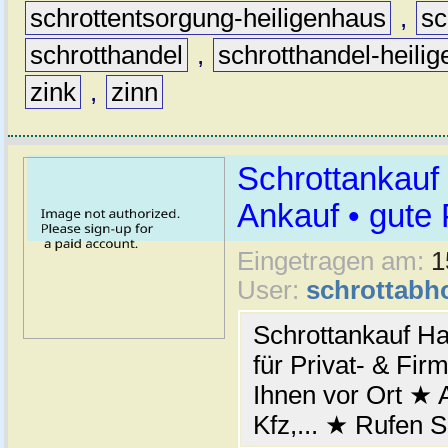
schrottentsorgung-heiligenhaus
,
sc
schrotthandel
,
schrotthandel-heili
zink
,
zinn
Schrottankauf 
Ankauf • gute 
Eingetragen am:
1
User:
schrottabh
Schrottankauf Ha
für Privat- & Fi
Ihnen vor Ort ★ A
Kfz,... ★ Rufen S