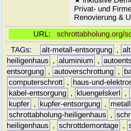
★ inklusive Demo
Privat- und Firm
Renovierung & 
URL:
schrottabholung.org/s
TAGs:
alt-metall-entsorgung
,
al
heiligenhaus
,
aluminium
,
autoent
entsorgung
,
autoverschrottung
,
b
computerschrott
,
haus-und-elektro
kabel-entsorgung
,
kluengelskerl
,
kupfer
,
kupfer-entsorgung
,
metall
schrottabholung-heiligenhaus
,
schr
heiligenhaus
,
schrottdemontage
,