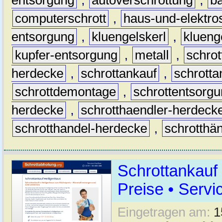
computerschrott
,
haus-und-elektro
entsorgung
,
kluengelskerl
,
klueng
kupfer-entsorgung
,
metall
,
schrot
herdecke
,
schrottankauf
,
schrott
schrottdemontage
,
schrottentsorg
herdecke
,
schrotthaendler-herdeck
schrotthandel-herdecke
,
schrotthä
Schrottankauf
Preise • Servi
Eingetragen am:
1