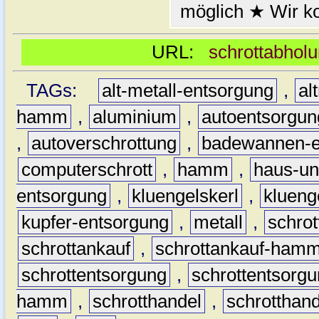
möglich ★ Wir k
URL:
schrottabhol
TAGs:
alt-metall-entsorgung
,
al
hamm
,
aluminium
,
autoentsorgun
,
autoverschrottung
,
badewannen-e
computerschrott
,
hamm
,
haus-un
entsorgung
,
kluengelskerl
,
klueng
kupfer-entsorgung
,
metall
,
schrot
schrottankauf
,
schrottankauf-ham
schrottentsorgung
,
schrottentsor
hamm
,
schrotthandel
,
schrottha