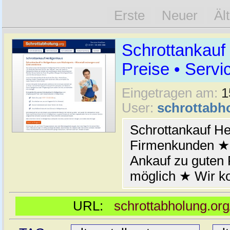
Erste
Neuer
Äl
Schrottankauf
Preise • Servi
Eingetragen am:
1
User:
schrottabh
Schrottankauf He
Firmenkunden ★ 
Ankauf zu guten
möglich ★ Wir k
URL:
schrottabholung.org