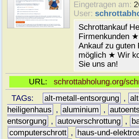
Eingetragen am:
2
User:
schrottabh
Schrottankauf He
Firmenkunden ★ 
Ankauf zu guten
möglich ★ Wir 
Sie uns an!
URL:
schrottabholung.org/sch
TAGs:
alt-metall-entsorgung
,
al
heiligenhaus
,
aluminium
,
autoent
entsorgung
,
autoverschrottung
,
b
computerschrott
,
haus-und-elektro