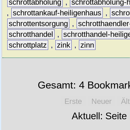
schrottabholung
,
schrottabholung-
,
schrottankauf-heiligenhaus
,
schr
schrottentsorgung
,
schrotthaendler
schrotthandel
,
schrotthandel-heili
schrottplatz
,
zink
,
zinn
Gesamt: 4 Bookmark
Erste
Neuer
Äl
Aktuell: Seite