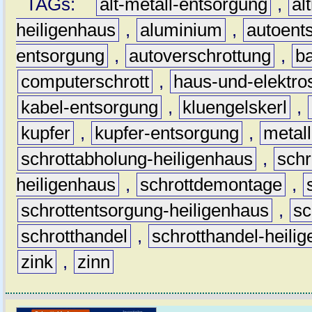
TAGs:
alt-metall-entsorgung
,
al
heiligenhaus
,
aluminium
,
autoent
entsorgung
,
autoverschrottung
,
b
computerschrott
,
haus-und-elektro
kabel-entsorgung
,
kluengelskerl
,
kupfer
,
kupfer-entsorgung
,
metall
schrottabholung-heiligenhaus
,
schr
heiligenhaus
,
schrottdemontage
,
schrottentsorgung-heiligenhaus
,
sc
schrotthandel
,
schrotthandel-heili
zink
,
zinn