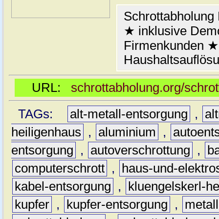
Schrottabholung 
★ inklusive Demo
Firmenkunden ★ 
Haushaltsauflösu
URL:
schrottabholung.org/schro
TAGs:
alt-metall-entsorgung
,
al
heiligenhaus
,
aluminium
,
autoent
entsorgung
,
autoverschrottung
,
b
computerschrott
,
haus-und-elektro
kabel-entsorgung
,
kluengelskerl-h
kupfer
,
kupfer-entsorgung
,
metall