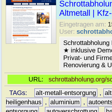
Schrottabholu
Altmetall | Kfz
Eingetragen am:
1
User:
schrottabh
Schrottabholung 
★ inklusive Demo
Privat- und Firm
Renovierung & 
URL:
schrottabholung.org/s
TAGs:
alt-metall-entsorgung
,
al
heiligenhaus
,
aluminium
,
autoent
entsorgung
,
autoverschrottung
,
b