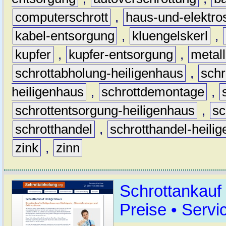
computerschrott
,
haus-und-elektro
kabel-entsorgung
,
kluengelskerl
,
kupfer
,
kupfer-entsorgung
,
metall
schrottabholung-heiligenhaus
,
schr
heiligenhaus
,
schrottdemontage
,
schrottentsorgung-heiligenhaus
,
sc
schrotthandel
,
schrotthandel-heili
zink
,
zinn
Schrottankauf
Preise • Servi