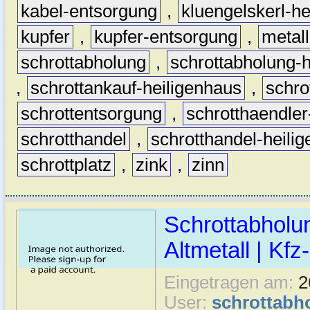
kabel-entsorgung
,
kluengelskerl-h
kupfer
,
kupfer-entsorgung
,
metall
schrottabholung
,
schrottabholung-
,
schrottankauf-heiligenhaus
,
schr
schrottentsorgung
,
schrotthaendler
schrotthandel
,
schrotthandel-heili
schrottplatz
,
zink
,
zinn
Schrottabholu
Altmetall | Kfz
Eingetragen am:
2
User:
schrottabh