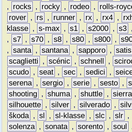
,
rocks
,
rocky
,
rodeo
,
rolls-royc
rover
,
rs
,
runner
,
rx
,
rx4
,
rx
klasse
,
s-max
,
s1
,
s2000
,
s3
,
s7
,
s70
,
s8
,
s80
,
s800
,
s9
,
santa
,
santana
,
sapporo
,
satis
scaglietti
,
scénic
,
schnell
,
sciro
scudo
,
seat
,
sec
,
sedici
,
seic
serena
,
sergio
,
serie
,
sesto
,
shooting
,
shuma
,
shuttle
,
sierr
silhouette
,
silver
,
silverado
,
silv
škoda
,
sl
,
sl-klasse
,
slc
,
slr
,
solenza
,
sonata
,
sorento
,
soul