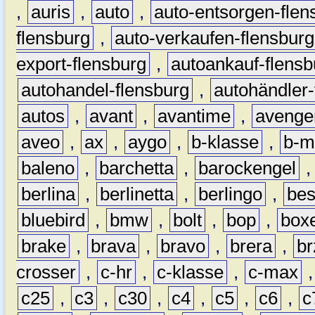
,
auris
,
auto
,
auto-entsorgen-flen
flensburg
,
auto-verkaufen-flensburg
export-flensburg
,
autoankauf-flensb
autohandel-flensburg
,
autohändler-
autos
,
avant
,
avantime
,
avenge
aveo
,
ax
,
aygo
,
b-klasse
,
b-m
baleno
,
barchetta
,
barockengel
berlina
,
berlinetta
,
berlingo
,
bes
bluebird
,
bmw
,
bolt
,
bop
,
box
brake
,
brava
,
bravo
,
brera
,
br
crosser
,
c-hr
,
c-klasse
,
c-max
c25
,
c3
,
c30
,
c4
,
c5
,
c6
,
c