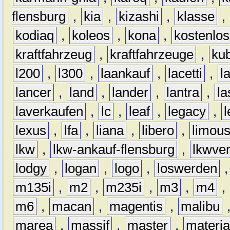
flensburg
,
kia
,
kizashi
,
klasse
,
kodiaq
,
koleos
,
kona
,
kostenlos
kraftfahrzeug
,
kraftfahrzeuge
,
kub
l200
,
l300
,
laankauf
,
lacetti
,
l
lancer
,
land
,
lander
,
lantra
,
la
laverkaufen
,
lc
,
leaf
,
legacy
,
lexus
,
lfa
,
liana
,
libero
,
limous
lkw
,
lkw-ankauf-flensburg
,
lkwver
lodgy
,
logan
,
logo
,
loswerden
m135i
,
m2
,
m235i
,
m3
,
m4
,
m6
,
macan
,
magentis
,
malibu
marea
,
massif
,
master
,
materi