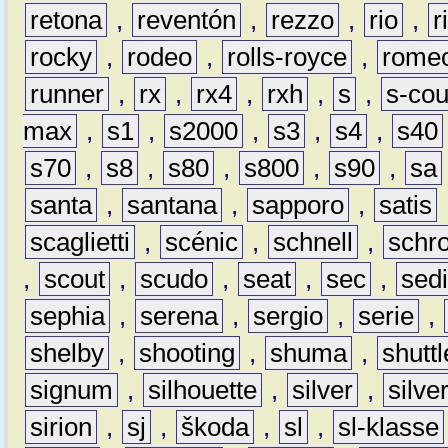
retona
,
reventón
,
rezzo
,
rio
,
r
rocky
,
rodeo
,
rolls-royce
,
rome
runner
,
rx
,
rx4
,
rxh
,
s
,
s-co
max
,
s1
,
s2000
,
s3
,
s4
,
s40
s70
,
s8
,
s80
,
s800
,
s90
,
sa
santa
,
santana
,
sapporo
,
satis
scaglietti
,
scénic
,
schnell
,
schro
,
scout
,
scudo
,
seat
,
sec
,
sedi
sephia
,
serena
,
sergio
,
serie
,
shelby
,
shooting
,
shuma
,
shuttl
signum
,
silhouette
,
silver
,
silve
sirion
,
sj
,
škoda
,
sl
,
sl-klasse