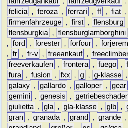
fahrzeugankauf
,
fahrzeugverkauf
felicia
,
feroza
,
ferrari
,
ff
,
fiat
firmenfahrzeuge
,
first
,
flensburg
flensburgkia
,
flensburglamborghini
,
ford
,
forester
,
forfour
,
forjere
,
fr
,
fr-v
,
freeankauf
,
freeclimbe
freeverkaufen
,
frontera
,
fuego
,
fura
,
fusion
,
fxx
,
g
,
g-klasse
galaxy
,
gallardo
,
galloper
,
gear
gemini
,
genesis
,
getriebeschade
giulietta
,
gla
,
gla-klasse
,
glb
,
gran
,
granada
,
grand
,
grande
grandland
,
großer
,
gs
,
gs/gsa