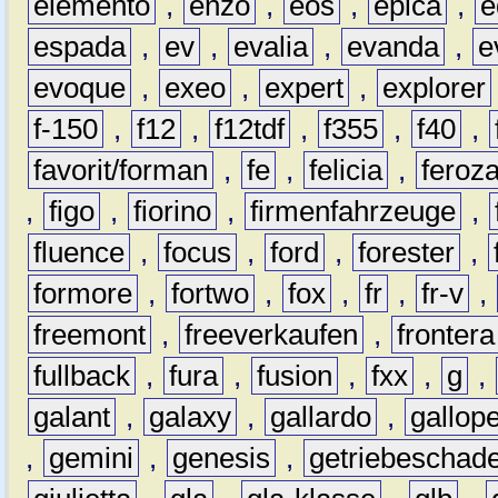
elemento
,
enzo
,
eos
,
epica
,
e
espada
,
ev
,
evalia
,
evanda
,
e
evoque
,
exeo
,
expert
,
explorer
f-150
,
f12
,
f12tdf
,
f355
,
f40
,
favorit/forman
,
fe
,
felicia
,
feroz
,
figo
,
fiorino
,
firmenfahrzeuge
,
fluence
,
focus
,
ford
,
forester
,
formore
,
fortwo
,
fox
,
fr
,
fr-v
,
freemont
,
freeverkaufen
,
frontera
fullback
,
fura
,
fusion
,
fxx
,
g
,
galant
,
galaxy
,
gallardo
,
gallop
,
gemini
,
genesis
,
getriebeschad