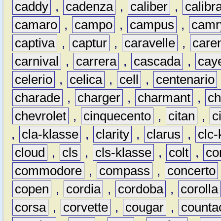
caddy
,
cadenza
,
caliber
,
calibr
camaro
,
campo
,
campus
,
camr
captiva
,
captur
,
caravelle
,
care
carnival
,
carrera
,
cascada
,
cay
celerio
,
celica
,
cell
,
centenario
charade
,
charger
,
charmant
,
ch
chevrolet
,
cinquecento
,
citan
,
c
,
cla-klasse
,
clarity
,
clarus
,
clc-
cloud
,
cls
,
cls-klasse
,
colt
,
c
commodore
,
compass
,
concerto
copen
,
cordia
,
cordoba
,
corolla
corsa
,
corvette
,
cougar
,
counta