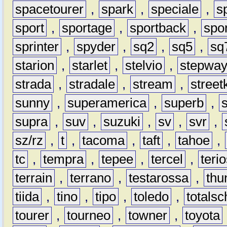
spacetourer
,
spark
,
speciale
,
s
sport
,
sportage
,
sportback
,
spo
sprinter
,
spyder
,
sq2
,
sq5
,
sq
starion
,
starlet
,
stelvio
,
stepwa
strada
,
stradale
,
stream
,
street
sunny
,
superamerica
,
superb
,
supra
,
suv
,
suzuki
,
sv
,
svr
,
sz/rz
,
t
,
tacoma
,
taft
,
tahoe
,
tc
,
tempra
,
tepee
,
tercel
,
teri
terrain
,
terrano
,
testarossa
,
thu
tiida
,
tino
,
tipo
,
toledo
,
totals
tourer
,
tourneo
,
towner
,
toyota