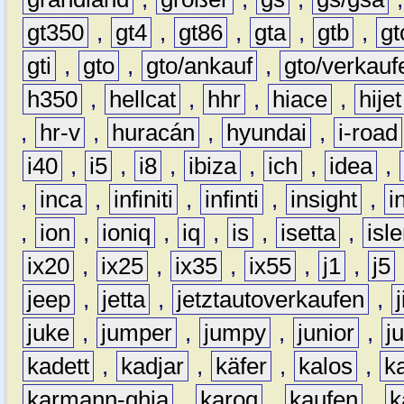
gt350
,
gt4
,
gt86
,
gta
,
gtb
,
gt
gti
,
gto
,
gto/ankauf
,
gto/verkauf
h350
,
hellcat
,
hhr
,
hiace
,
hijet
,
hr-v
,
huracán
,
hyundai
,
i-road
i40
,
i5
,
i8
,
ibiza
,
ich
,
idea
,
,
inca
,
infiniti
,
infinti
,
insight
,
i
,
ion
,
ioniq
,
iq
,
is
,
isetta
,
isl
ix20
,
ix25
,
ix35
,
ix55
,
j1
,
j5
jeep
,
jetta
,
jetztautoverkaufen
,
juke
,
jumper
,
jumpy
,
junior
,
j
kadett
,
kadjar
,
käfer
,
kalos
,
k
karmann-ghia
,
karoq
,
kaufen
,
k