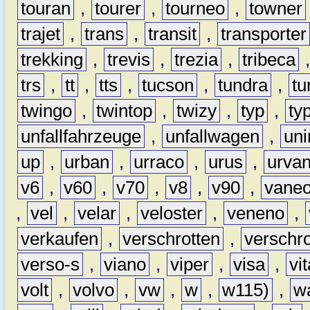
touran
,
tourer
,
tourneo
,
towner
trajet
,
trans
,
transit
,
transporter
trekking
,
trevis
,
trezia
,
tribeca
trs
,
tt
,
tts
,
tucson
,
tundra
,
tu
twingo
,
twintop
,
twizy
,
typ
,
ty
unfallfahrzeuge
,
unfallwagen
,
un
up
,
urban
,
urraco
,
urus
,
urva
v6
,
v60
,
v70
,
v8
,
v90
,
vane
,
vel
,
velar
,
veloster
,
veneno
,
verkaufen
,
verschrotten
,
verschro
verso-s
,
viano
,
viper
,
visa
,
vi
volt
,
volvo
,
vw
,
w
,
w115)
,
w