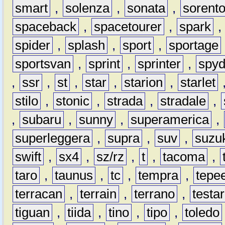
smart
,
solenza
,
sonata
,
sorent
spaceback
,
spacetourer
,
spark
spider
,
splash
,
sport
,
sportage
sportsvan
,
sprint
,
sprinter
,
spyd
,
ssr
,
st
,
star
,
starion
,
starlet
stilo
,
stonic
,
strada
,
stradale
,
,
subaru
,
sunny
,
superamerica
,
superleggera
,
supra
,
suv
,
suzu
swift
,
sx4
,
sz/rz
,
t
,
tacoma
,
taro
,
taunus
,
tc
,
tempra
,
tepe
terracan
,
terrain
,
terrano
,
testa
tiguan
,
tiida
,
tino
,
tipo
,
toledo