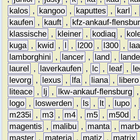
kalos
,
kangoo
,
kaputtes
,
karl
,
kaufen
,
kauft
,
kfz-ankauf-flensbu
klassische
,
kleiner
,
kodiaq
,
kol
kuga
,
kwid
,
l
,
l200
,
l300
,
la
lamborghini
,
lancer
,
land
,
lande
laurel
,
laverkaufen
,
lc
,
leaf
,
l
levorg
,
lexus
,
lfa
,
liana
,
libero
liteace
,
lj
,
lkw-ankauf-flensburg
logo
,
loswerden
,
ls
,
lt
,
lupo
,
m235i
,
m3
,
m4
,
m5
,
m50d
,
magentis
,
malibu
,
manta
,
marb
master
,
materia
,
matiz
,
matrix