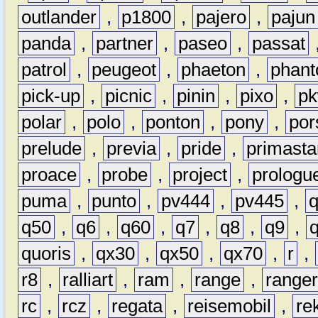
outlander
,
p1800
,
pajero
,
pajun
panda
,
partner
,
paseo
,
passat
patrol
,
peugeot
,
phaeton
,
phan
pick-up
,
picnic
,
pinin
,
pixo
,
p
polar
,
polo
,
ponton
,
pony
,
por
prelude
,
previa
,
pride
,
primasta
proace
,
probe
,
project
,
prologu
puma
,
punto
,
pv444
,
pv445
,
q50
,
q6
,
q60
,
q7
,
q8
,
q9
,
quoris
,
qx30
,
qx50
,
qx70
,
r
,
r8
,
ralliart
,
ram
,
range
,
range
rc
,
rcz
,
regata
,
reisemobil
,
re