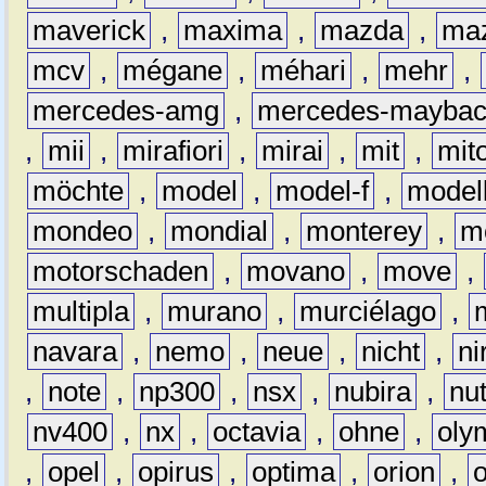
maverick
,
maxima
,
mazda
,
ma
mcv
,
mégane
,
méhari
,
mehr
,
mercedes-amg
,
mercedes-mayba
,
mii
,
mirafiori
,
mirai
,
mit
,
mit
möchte
,
model
,
model-f
,
model
mondeo
,
mondial
,
monterey
,
m
motorschaden
,
movano
,
move
,
multipla
,
murano
,
murciélago
,
navara
,
nemo
,
neue
,
nicht
,
ni
,
note
,
np300
,
nsx
,
nubira
,
nu
nv400
,
nx
,
octavia
,
ohne
,
oly
,
opel
,
opirus
,
optima
,
orion
,