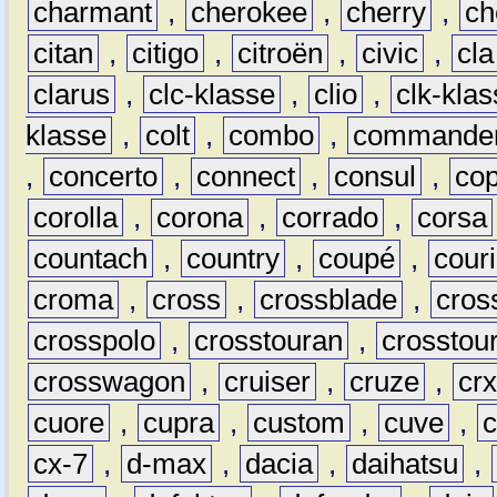
charmant
,
cherokee
,
cherry
,
ch
citan
,
citigo
,
citroën
,
civic
,
cla
clarus
,
clc-klasse
,
clio
,
clk-kla
klasse
,
colt
,
combo
,
commande
,
concerto
,
connect
,
consul
,
co
corolla
,
corona
,
corrado
,
corsa
countach
,
country
,
coupé
,
couri
croma
,
cross
,
crossblade
,
cros
crosspolo
,
crosstouran
,
crosstou
crosswagon
,
cruiser
,
cruze
,
cr
cuore
,
cupra
,
custom
,
cuve
,
cx-7
,
d-max
,
dacia
,
daihatsu
,