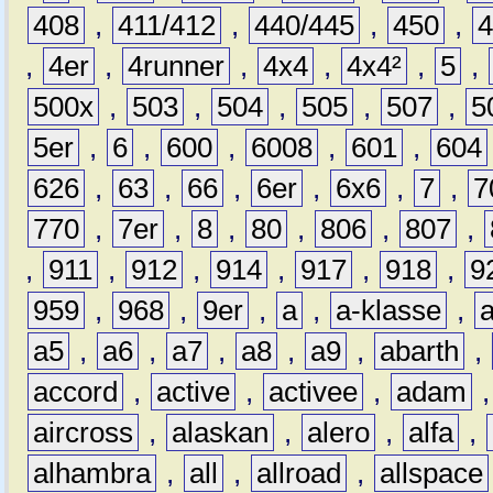
408
,
411/412
,
440/445
,
450
,
,
4er
,
4runner
,
4x4
,
4x4²
,
5
,
500x
,
503
,
504
,
505
,
507
,
5
5er
,
6
,
600
,
6008
,
601
,
604
626
,
63
,
66
,
6er
,
6x6
,
7
,
7
770
,
7er
,
8
,
80
,
806
,
807
,
,
911
,
912
,
914
,
917
,
918
,
9
959
,
968
,
9er
,
a
,
a-klasse
,
a5
,
a6
,
a7
,
a8
,
a9
,
abarth
,
accord
,
active
,
activee
,
adam
aircross
,
alaskan
,
alero
,
alfa
,
alhambra
,
all
,
allroad
,
allspace