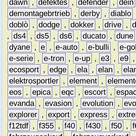
dawn
,
defektes
,
defender
,
dein
demontagebrtrieb
,
derby
,
diablo
doblò
,
dodge
,
dokker
,
drive
,
,
ds4
,
ds5
,
ds6
,
ducato
,
dune
dyane
,
e
,
e-auto
,
e-bulli
,
e-gol
e-serie
,
e-tron
,
e-up
,
e3
,
e9
ecosport
,
edge
,
ela
,
elan
,
ela
elektrosportler
,
element
,
element
eos
,
epica
,
eqc
,
escort
,
espa
evanda
,
evasion
,
evolution
,
ev
explorer
,
export
,
express
,
extr
f12tdf
,
f355
,
f40
,
f430
,
f50
,
f