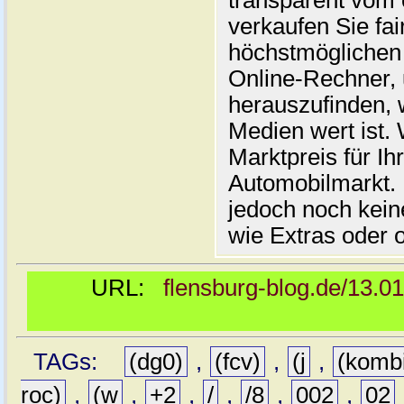
transparent vom 
verkaufen Sie fai
höchstmöglichen 
Online-Rechner,
herauszufinden, w
Medien wert ist. 
Marktpreis für I
Automobilmarkt. 
jedoch noch kein
wie Extras oder 
URL:
flensburg-blog.de/13.0
TAGs:
(dg0)
,
(fcv)
,
(j
,
(komb
roc)
,
(w
,
+2
,
/
,
/8
,
002
,
02