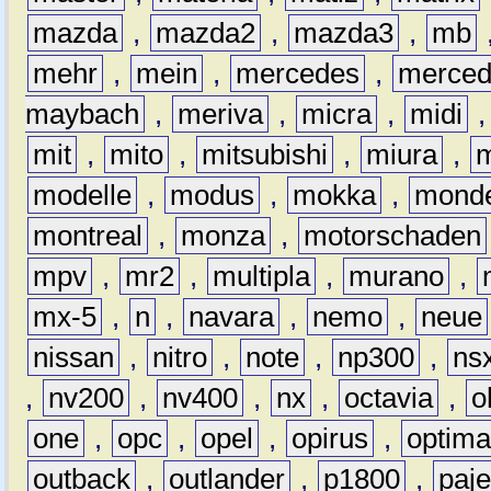
mazda
,
mazda2
,
mazda3
,
mb
mehr
,
mein
,
mercedes
,
merce
maybach
,
meriva
,
micra
,
midi
mit
,
mito
,
mitsubishi
,
miura
,
modelle
,
modus
,
mokka
,
mond
montreal
,
monza
,
motorschaden
mpv
,
mr2
,
multipla
,
murano
,
mx-5
,
n
,
navara
,
nemo
,
neue
nissan
,
nitro
,
note
,
np300
,
ns
,
nv200
,
nv400
,
nx
,
octavia
,
o
one
,
opc
,
opel
,
opirus
,
optim
outback
,
outlander
,
p1800
,
paje