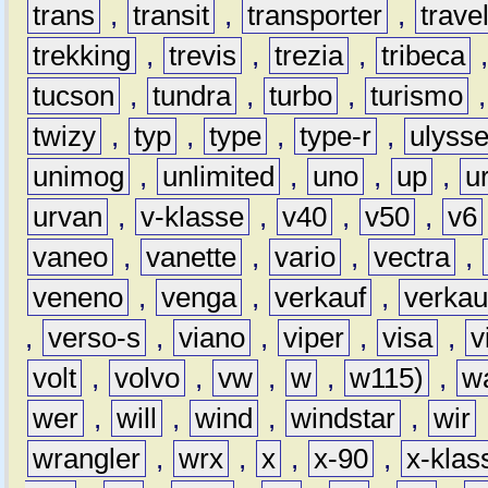
trans
,
transit
,
transporter
,
travel
trekking
,
trevis
,
trezia
,
tribeca
tucson
,
tundra
,
turbo
,
turismo
twizy
,
typ
,
type
,
type-r
,
ulyss
unimog
,
unlimited
,
uno
,
up
,
u
urvan
,
v-klasse
,
v40
,
v50
,
v6
vaneo
,
vanette
,
vario
,
vectra
,
veneno
,
venga
,
verkauf
,
verkau
,
verso-s
,
viano
,
viper
,
visa
,
v
volt
,
volvo
,
vw
,
w
,
w115)
,
w
wer
,
will
,
wind
,
windstar
,
wir
wrangler
,
wrx
,
x
,
x-90
,
x-klas