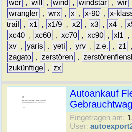
wer
,
will
,
wind
,
windstar
,
wir
wrangler
,
wrx
,
x
,
x-90
,
x-klas
trail
,
x1
,
x1/9
,
x2
,
x3
,
x4
,
x
xc40
,
xc60
,
xc70
,
xc90
,
xl1
,
xv
,
yaris
,
yeti
,
yrv
,
z.e.
,
z1
zagato
,
zerstören
,
zerstörenflen
zukünftige
,
zx
Autoankauf Fl
Gebrauchtwage
Eingetragen am:
1
User:
autoexport