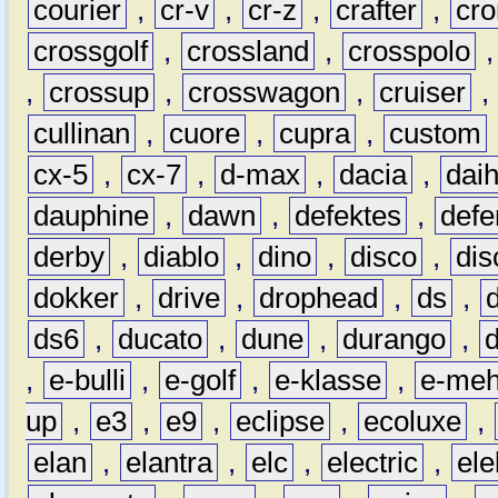
courier
,
cr-v
,
cr-z
,
crafter
,
cr
crossgolf
,
crossland
,
crosspolo
,
crossup
,
crosswagon
,
cruiser
,
cullinan
,
cuore
,
cupra
,
custom
cx-5
,
cx-7
,
d-max
,
dacia
,
dai
dauphine
,
dawn
,
defektes
,
defe
derby
,
diablo
,
dino
,
disco
,
dis
dokker
,
drive
,
drophead
,
ds
,
ds6
,
ducato
,
dune
,
durango
,
,
e-bulli
,
e-golf
,
e-klasse
,
e-meh
up
,
e3
,
e9
,
eclipse
,
ecoluxe
,
elan
,
elantra
,
elc
,
electric
,
ele