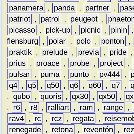
panamera
,
panda
,
partner
,
pas
patriot
,
patrol
,
peugeot
,
phaeto
picasso
,
pick-up
,
picnic
,
pinin
flensburg
,
polar
,
polo
,
ponton
,
praktik
,
prelude
,
previa
,
pride
prius
,
proace
,
probe
,
project
,
pulsar
,
puma
,
punto
,
pv444
,
q4
,
q5
,
q50
,
q6
,
q60
,
q7
,
,
qubo
,
quoris
,
qx30
,
qx50
,
qx
,
r6
,
r8
,
ralliart
,
ram
,
range
,
rav4
,
rc
,
rcz
,
regata
,
reisemob
renegade
,
retona
,
reventón
,
re