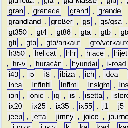
giulietta
,
gla
,
gla-klasse
,
glb
,
gran
,
granada
,
grand
,
grande
grandland
,
großer
,
gs
,
gs/gsa
gt350
,
gt4
,
gt86
,
gta
,
gtb
,
gt
gti
,
gto
,
gto/ankauf
,
gto/verkauf
h350
,
hellcat
,
hhr
,
hiace
,
hijet
,
hr-v
,
huracán
,
hyundai
,
i-road
i40
,
i5
,
i8
,
ibiza
,
ich
,
idea
,
inca
,
infiniti
,
infinti
,
insight
,
in
ion
,
ioniq
,
iq
,
is
,
isetta
,
isler
ix20
,
ix25
,
ix35
,
ix55
,
j1
,
j5
jeep
,
jetta
,
jimny
,
joice
,
journ
,
junior
,
justy
,
k
,
ka
,
kad
,
ka