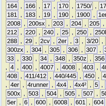
164
,
166
,
17
,
170
,
1750/
,
1
181
,
183
,
19
,
190
,
1900
,
1e
2008
,
200sx
,
203
,
204
,
205
212
,
220
,
240
,
25
,
250
,
250
288
,
29
,
2cv
,
2er
,
3
,
3/20
,
300zx
,
304
,
305
,
306
,
307
,
33
,
330
,
34
,
348
,
350z
,
356
,
4
,
400
,
4007
,
4008
,
403
,
4
408
,
411/412
,
440/445
,
450
,
,
4er
,
4runner
,
4x4
,
4x4²
,
5
,
500x
,
503
,
504
,
505
,
507
,
5
5er
,
6
,
600
,
6008
,
601
,
604