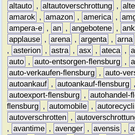
altauto
,
altautoverschrottung
,
alt
amarok
,
amazon
,
america
,
am
ampera-e
,
an
,
angebotene
,
ank
applause
,
arena
,
argenta
,
arna
,
asterion
,
astra
,
asx
,
ateca
,
a
auto
,
auto-entsorgen-flensburg
,
a
auto-verkaufen-flensburg
,
auto-ver
autoankauf
,
autoankauf-flensburg
autoexport-flensburg
,
autohandel-f
flensburg
,
automobile
,
autorecycl
autoverschrotten
,
autoverschrottun
,
avantime
,
avenger
,
avensis
,
a