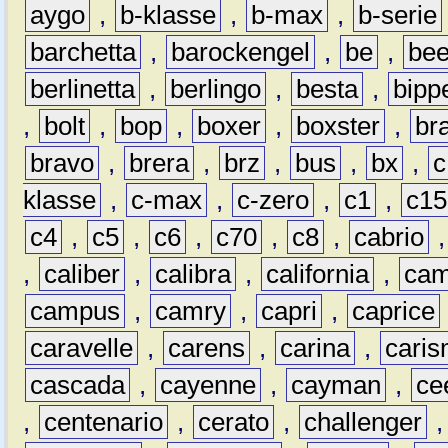
aygo
,
b-klasse
,
b-max
,
b-serie
barchetta
,
barockengel
,
be
,
be
berlinetta
,
berlingo
,
besta
,
bipp
,
bolt
,
bop
,
boxer
,
boxster
,
br
bravo
,
brera
,
brz
,
bus
,
bx
,
c
klasse
,
c-max
,
c-zero
,
c1
,
c15
c4
,
c5
,
c6
,
c70
,
c8
,
cabrio
,
caliber
,
calibra
,
california
,
cam
campus
,
camry
,
capri
,
caprice
caravelle
,
carens
,
carina
,
cari
cascada
,
cayenne
,
cayman
,
ce
,
centenario
,
cerato
,
challenger