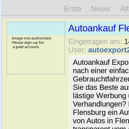
Erste
Neuer
Äl
Autoankauf Fl
Eingetragen am:
1
User:
autoexport
Autoankauf Expo
nach einer einfac
Gebrauchtfahrze
Sie das Beste au
lästige Werbung
Verhandlungen? 
Flensburg ein Au
von Autos in Flen