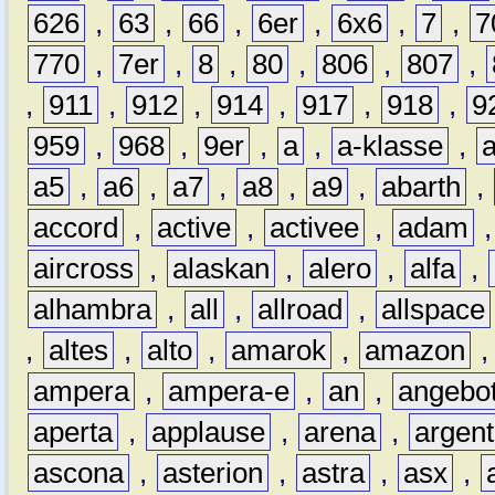
626
,
63
,
66
,
6er
,
6x6
,
7
,
7
770
,
7er
,
8
,
80
,
806
,
807
,
,
911
,
912
,
914
,
917
,
918
,
9
959
,
968
,
9er
,
a
,
a-klasse
,
a5
,
a6
,
a7
,
a8
,
a9
,
abarth
,
accord
,
active
,
activee
,
adam
aircross
,
alaskan
,
alero
,
alfa
,
alhambra
,
all
,
allroad
,
allspace
,
altes
,
alto
,
amarok
,
amazon
ampera
,
ampera-e
,
an
,
angebo
aperta
,
applause
,
arena
,
argen
ascona
,
asterion
,
astra
,
asx
,