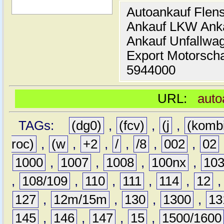
Autoankauf Flen
Ankauf LKW Ank
Ankauf Unfallwa
Export Motorsch
5944000
URL:
auto
TAGs:
(dg0)
,
(fcv)
,
(j
,
(komb
roc)
,
(w
,
+2
,
/
,
/8
,
002
,
02
1000
,
1007
,
1008
,
100nx
,
10
,
108/109
,
110
,
111
,
114
,
12
127
,
12m/15m
,
130
,
1300
,
13
145
,
146
,
147
,
15
,
1500/1600