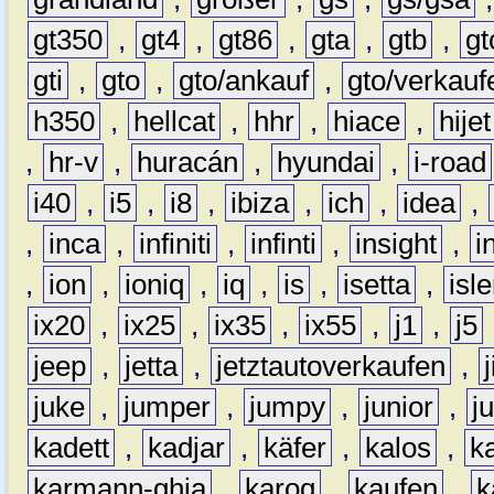
gt350
,
gt4
,
gt86
,
gta
,
gtb
,
gt
gti
,
gto
,
gto/ankauf
,
gto/verkauf
h350
,
hellcat
,
hhr
,
hiace
,
hijet
,
hr-v
,
huracán
,
hyundai
,
i-road
i40
,
i5
,
i8
,
ibiza
,
ich
,
idea
,
,
inca
,
infiniti
,
infinti
,
insight
,
i
,
ion
,
ioniq
,
iq
,
is
,
isetta
,
isl
ix20
,
ix25
,
ix35
,
ix55
,
j1
,
j5
jeep
,
jetta
,
jetztautoverkaufen
,
juke
,
jumper
,
jumpy
,
junior
,
j
kadett
,
kadjar
,
käfer
,
kalos
,
k
karmann-ghia
,
karoq
,
kaufen
,
k