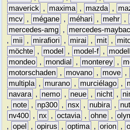
maverick
,
maxima
,
mazda
,
ma
mcv
,
mégane
,
méhari
,
mehr
,
mercedes-amg
,
mercedes-mayba
,
mii
,
mirafiori
,
mirai
,
mit
,
mit
möchte
,
model
,
model-f
,
model
mondeo
,
mondial
,
monterey
,
m
motorschaden
,
movano
,
move
,
multipla
,
murano
,
murciélago
,
navara
,
nemo
,
neue
,
nicht
,
ni
,
note
,
np300
,
nsx
,
nubira
,
nu
nv400
,
nx
,
octavia
,
ohne
,
oly
,
opel
,
opirus
,
optima
,
orion
,