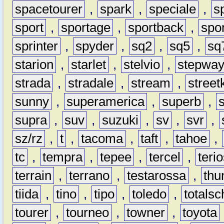
spacetourer
,
spark
,
speciale
,
s
sport
,
sportage
,
sportback
,
spo
sprinter
,
spyder
,
sq2
,
sq5
,
sq
starion
,
starlet
,
stelvio
,
stepwa
strada
,
stradale
,
stream
,
street
sunny
,
superamerica
,
superb
,
supra
,
suv
,
suzuki
,
sv
,
svr
,
sz/rz
,
t
,
tacoma
,
taft
,
tahoe
,
tc
,
tempra
,
tepee
,
tercel
,
teri
terrain
,
terrano
,
testarossa
,
thu
tiida
,
tino
,
tipo
,
toledo
,
totals
tourer
,
tourneo
,
towner
,
toyota