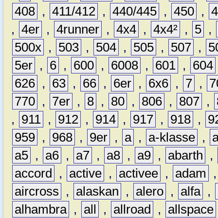
408
,
411/412
,
440/445
,
450
,
,
4er
,
4runner
,
4x4
,
4x4²
,
5
,
500x
,
503
,
504
,
505
,
507
,
5
5er
,
6
,
600
,
6008
,
601
,
604
626
,
63
,
66
,
6er
,
6x6
,
7
,
7
770
,
7er
,
8
,
80
,
806
,
807
,
,
911
,
912
,
914
,
917
,
918
,
9
959
,
968
,
9er
,
a
,
a-klasse
,
a5
,
a6
,
a7
,
a8
,
a9
,
abarth
,
accord
,
active
,
activee
,
adam
aircross
,
alaskan
,
alero
,
alfa
,
alhambra
,
all
,
allroad
,
allspace