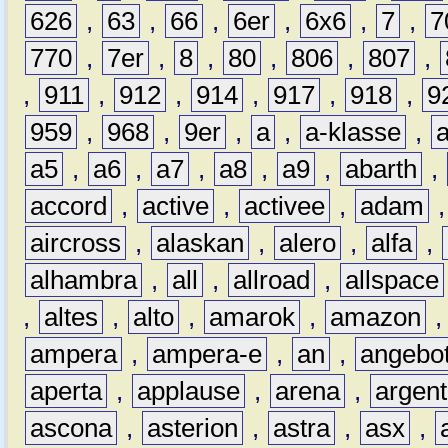
626
,
63
,
66
,
6er
,
6x6
,
7
,
7
770
,
7er
,
8
,
80
,
806
,
807
,
,
911
,
912
,
914
,
917
,
918
,
9
959
,
968
,
9er
,
a
,
a-klasse
,
a5
,
a6
,
a7
,
a8
,
a9
,
abarth
,
accord
,
active
,
activee
,
adam
aircross
,
alaskan
,
alero
,
alfa
,
alhambra
,
all
,
allroad
,
allspace
,
altes
,
alto
,
amarok
,
amazon
ampera
,
ampera-e
,
an
,
angebo
aperta
,
applause
,
arena
,
argen
ascona
,
asterion
,
astra
,
asx
,