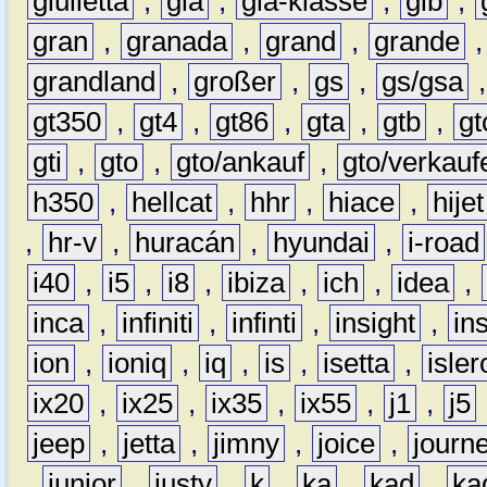
giulietta
,
gla
,
gla-klasse
,
glb
,
gran
,
granada
,
grand
,
grande
grandland
,
großer
,
gs
,
gs/gsa
gt350
,
gt4
,
gt86
,
gta
,
gtb
,
gt
gti
,
gto
,
gto/ankauf
,
gto/verkauf
h350
,
hellcat
,
hhr
,
hiace
,
hijet
,
hr-v
,
huracán
,
hyundai
,
i-road
i40
,
i5
,
i8
,
ibiza
,
ich
,
idea
,
inca
,
infiniti
,
infinti
,
insight
,
in
ion
,
ioniq
,
iq
,
is
,
isetta
,
isler
ix20
,
ix25
,
ix35
,
ix55
,
j1
,
j5
jeep
,
jetta
,
jimny
,
joice
,
journ
,
junior
,
justy
,
k
,
ka
,
kad
,
ka