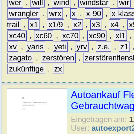
wer
,
will
,
wind
,
windstar
,
wir
wrangler
,
wrx
,
x
,
x-90
,
x-klas
trail
,
x1
,
x1/9
,
x2
,
x3
,
x4
,
x
xc40
,
xc60
,
xc70
,
xc90
,
xl1
,
xv
,
yaris
,
yeti
,
yrv
,
z.e.
,
z1
zagato
,
zerstören
,
zerstörenflen
zukünftige
,
zx
Autoankauf Fl
Gebrauchtwage
Eingetragen am:
1
User:
autoexport