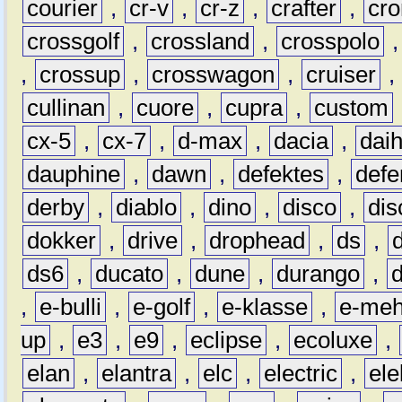
courier
,
cr-v
,
cr-z
,
crafter
,
cr
crossgolf
,
crossland
,
crosspolo
,
crossup
,
crosswagon
,
cruiser
,
cullinan
,
cuore
,
cupra
,
custom
cx-5
,
cx-7
,
d-max
,
dacia
,
dai
dauphine
,
dawn
,
defektes
,
defe
derby
,
diablo
,
dino
,
disco
,
dis
dokker
,
drive
,
drophead
,
ds
,
ds6
,
ducato
,
dune
,
durango
,
,
e-bulli
,
e-golf
,
e-klasse
,
e-meh
up
,
e3
,
e9
,
eclipse
,
ecoluxe
,
elan
,
elantra
,
elc
,
electric
,
ele