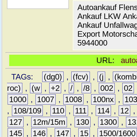
Autoankauf Flen
Ankauf LKW Ank
Ankauf Unfallwa
Export Motorsch
5944000
URL:
auto
TAGs:
(dg0)
,
(fcv)
,
(j
,
(komb
roc)
,
(w
,
+2
,
/
,
/8
,
002
,
02
1000
,
1007
,
1008
,
100nx
,
10
,
108/109
,
110
,
111
,
114
,
12
127
,
12m/15m
,
130
,
1300
,
13
145
,
146
,
147
,
15
,
1500/1600