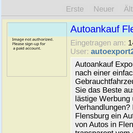
Erste
Neuer
Äl
Autoankauf Fl
Eingetragen am:
1
User:
autoexport
Autoankauf Expo
nach einer einfac
Gebrauchtfahrze
Sie das Beste au
lästige Werbung
Verhandlungen? 
Flensburg ein Au
von Autos in Flen