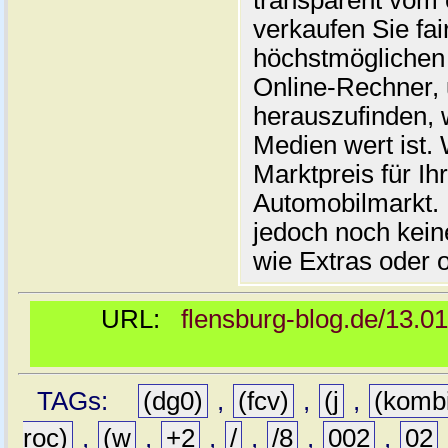
transparent vom 
verkaufen Sie fai
höchstmöglichen 
Online-Rechner,
herauszufinden, w
Medien wert ist. 
Marktpreis für I
Automobilmarkt. 
jedoch noch kein
wie Extras oder 
URL:
flensburg-blog.de/13.0
TAGs:
(dg0)
,
(fcv)
,
(j
,
(komb
roc)
,
(w
,
+2
,
/
,
/8
,
002
,
02