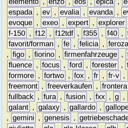
elemento
,
enzo
,
eos
,
epica
,
e
espada
,
ev
,
evalia
,
evanda
,
e
evoque
,
exeo
,
expert
,
explorer
f-150
,
f12
,
f12tdf
,
f355
,
f40
,
favorit/forman
,
fe
,
felicia
,
feroz
,
figo
,
fiorino
,
firmenfahrzeuge
,
fluence
,
focus
,
ford
,
forester
,
formore
,
fortwo
,
fox
,
fr
,
fr-v
,
freemont
,
freeverkaufen
,
frontera
fullback
,
fura
,
fusion
,
fxx
,
g
,
galant
,
galaxy
,
gallardo
,
gallop
,
gemini
,
genesis
,
getriebeschad