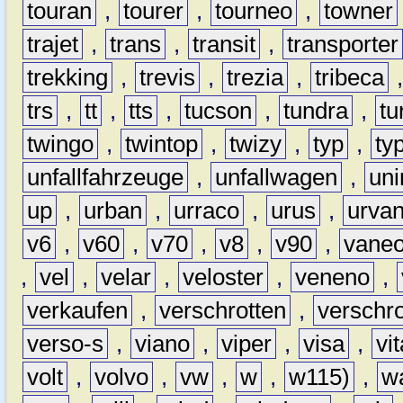
touran
,
tourer
,
tourneo
,
towner
trajet
,
trans
,
transit
,
transporter
trekking
,
trevis
,
trezia
,
tribeca
trs
,
tt
,
tts
,
tucson
,
tundra
,
tu
twingo
,
twintop
,
twizy
,
typ
,
ty
unfallfahrzeuge
,
unfallwagen
,
un
up
,
urban
,
urraco
,
urus
,
urva
v6
,
v60
,
v70
,
v8
,
v90
,
vane
,
vel
,
velar
,
veloster
,
veneno
,
verkaufen
,
verschrotten
,
verschro
verso-s
,
viano
,
viper
,
visa
,
vi
volt
,
volvo
,
vw
,
w
,
w115)
,
w