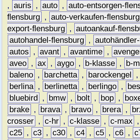
,
auris
,
auto
,
auto-entsorgen-flen
flensburg
,
auto-verkaufen-flensburg
export-flensburg
,
autoankauf-flensb
autohandel-flensburg
,
autohändler-
autos
,
avant
,
avantime
,
avenge
aveo
,
ax
,
aygo
,
b-klasse
,
b-m
baleno
,
barchetta
,
barockengel
berlina
,
berlinetta
,
berlingo
,
bes
bluebird
,
bmw
,
bolt
,
bop
,
box
brake
,
brava
,
bravo
,
brera
,
br
crosser
,
c-hr
,
c-klasse
,
c-max
c25
,
c3
,
c30
,
c4
,
c5
,
c6
,
c