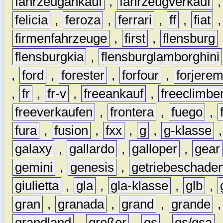
fahrzeugankauf
,
fahrzeugverkauf
felicia
,
feroza
,
ferrari
,
ff
,
fiat
firmenfahrzeuge
,
first
,
flensburg
flensburgkia
,
flensburglamborghini
,
ford
,
forester
,
forfour
,
forjere
,
fr
,
fr-v
,
freeankauf
,
freeclimbe
freeverkaufen
,
frontera
,
fuego
,
fura
,
fusion
,
fxx
,
g
,
g-klasse
galaxy
,
gallardo
,
galloper
,
gear
gemini
,
genesis
,
getriebeschade
giulietta
,
gla
,
gla-klasse
,
glb
,
gran
,
granada
,
grand
,
grande
grandland
,
großer
,
gs
,
gs/gsa