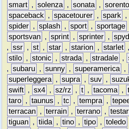
smart
,
solenza
,
sonata
,
sorent
spaceback
,
spacetourer
,
spark
spider
,
splash
,
sport
,
sportage
sportsvan
,
sprint
,
sprinter
,
spyd
,
ssr
,
st
,
star
,
starion
,
starlet
stilo
,
stonic
,
strada
,
stradale
,
,
subaru
,
sunny
,
superamerica
,
superleggera
,
supra
,
suv
,
suzu
swift
,
sx4
,
sz/rz
,
t
,
tacoma
,
taro
,
taunus
,
tc
,
tempra
,
tepe
terracan
,
terrain
,
terrano
,
testa
tiguan
,
tiida
,
tino
,
tipo
,
toledo