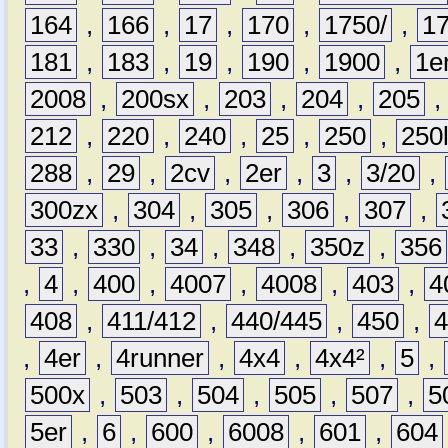
164
,
166
,
17
,
170
,
1750/
,
1
181
,
183
,
19
,
190
,
1900
,
1e
2008
,
200sx
,
203
,
204
,
205
212
,
220
,
240
,
25
,
250
,
250
288
,
29
,
2cv
,
2er
,
3
,
3/20
,
300zx
,
304
,
305
,
306
,
307
,
33
,
330
,
34
,
348
,
350z
,
356
,
4
,
400
,
4007
,
4008
,
403
,
4
408
,
411/412
,
440/445
,
450
,
,
4er
,
4runner
,
4x4
,
4x4²
,
5
,
500x
,
503
,
504
,
505
,
507
,
5
5er
,
6
,
600
,
6008
,
601
,
604