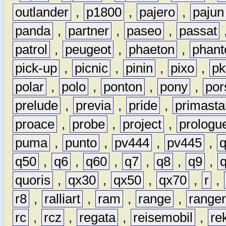
outlander
,
p1800
,
pajero
,
pajun
panda
,
partner
,
paseo
,
passat
patrol
,
peugeot
,
phaeton
,
phan
pick-up
,
picnic
,
pinin
,
pixo
,
p
polar
,
polo
,
ponton
,
pony
,
por
prelude
,
previa
,
pride
,
primasta
proace
,
probe
,
project
,
prologu
puma
,
punto
,
pv444
,
pv445
,
q50
,
q6
,
q60
,
q7
,
q8
,
q9
,
quoris
,
qx30
,
qx50
,
qx70
,
r
,
r8
,
ralliart
,
ram
,
range
,
range
rc
,
rcz
,
regata
,
reisemobil
,
re