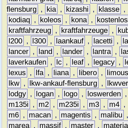
flensburg
,
kia
,
kizashi
,
klasse
,
kodiaq
,
koleos
,
kona
,
kostenlos
kraftfahrzeug
,
kraftfahrzeuge
,
kub
l200
,
l300
,
laankauf
,
lacetti
,
l
lancer
,
land
,
lander
,
lantra
,
la
laverkaufen
,
lc
,
leaf
,
legacy
,
lexus
,
lfa
,
liana
,
libero
,
limous
lkw
,
lkw-ankauf-flensburg
,
lkwver
lodgy
,
logan
,
logo
,
loswerden
m135i
,
m2
,
m235i
,
m3
,
m4
,
m6
,
macan
,
magentis
,
malibu
marea
,
massif
,
master
,
materi