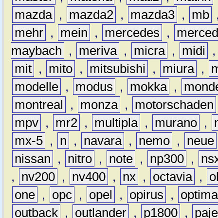
mazda
,
mazda2
,
mazda3
,
mb
mehr
,
mein
,
mercedes
,
merce
maybach
,
meriva
,
micra
,
midi
mit
,
mito
,
mitsubishi
,
miura
,
modelle
,
modus
,
mokka
,
mond
montreal
,
monza
,
motorschaden
mpv
,
mr2
,
multipla
,
murano
,
mx-5
,
n
,
navara
,
nemo
,
neue
nissan
,
nitro
,
note
,
np300
,
ns
,
nv200
,
nv400
,
nx
,
octavia
,
o
one
,
opc
,
opel
,
opirus
,
optim
outback
,
outlander
,
p1800
,
paje