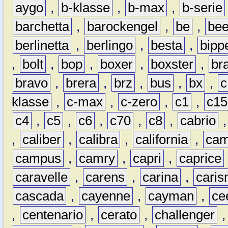
aygo
,
b-klasse
,
b-max
,
b-serie
barchetta
,
barockengel
,
be
,
be
berlinetta
,
berlingo
,
besta
,
bipp
,
bolt
,
bop
,
boxer
,
boxster
,
br
bravo
,
brera
,
brz
,
bus
,
bx
,
c
klasse
,
c-max
,
c-zero
,
c1
,
c15
c4
,
c5
,
c6
,
c70
,
c8
,
cabrio
,
caliber
,
calibra
,
california
,
cam
campus
,
camry
,
capri
,
caprice
caravelle
,
carens
,
carina
,
cari
cascada
,
cayenne
,
cayman
,
ce
,
centenario
,
cerato
,
challenger