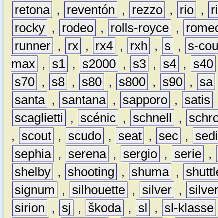
retona
,
reventón
,
rezzo
,
rio
,
r
rocky
,
rodeo
,
rolls-royce
,
rome
runner
,
rx
,
rx4
,
rxh
,
s
,
s-co
max
,
s1
,
s2000
,
s3
,
s4
,
s40
s70
,
s8
,
s80
,
s800
,
s90
,
sa
santa
,
santana
,
sapporo
,
satis
scaglietti
,
scénic
,
schnell
,
schro
,
scout
,
scudo
,
seat
,
sec
,
sedi
sephia
,
serena
,
sergio
,
serie
,
shelby
,
shooting
,
shuma
,
shuttl
signum
,
silhouette
,
silver
,
silve
sirion
,
sj
,
škoda
,
sl
,
sl-klasse