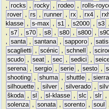
,
rocks
,
rocky
,
rodeo
,
rolls-royc
rover
,
rs
,
runner
,
rx
,
rx4
,
rx
klasse
,
s-max
,
s1
,
s2000
,
s3
,
s7
,
s70
,
s8
,
s80
,
s800
,
s9
,
santa
,
santana
,
sapporo
,
satis
scaglietti
,
scénic
,
schnell
,
sciro
scudo
,
seat
,
sec
,
sedici
,
seic
serena
,
sergio
,
serie
,
sesto
,
shooting
,
shuma
,
shuttle
,
sierr
silhouette
,
silver
,
silverado
,
silv
škoda
,
sl
,
sl-klasse
,
slc
,
slr
,
solenza
,
sonata
,
sorento
,
soul