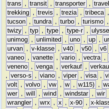
trans
,
transit
,
transporter
,
travel
trekking
,
trevis
,
trezia
,
tribeca
tucson
,
tundra
,
turbo
,
turismo
twizy
,
typ
,
type
,
type-r
,
ulyss
unimog
,
unlimited
,
uno
,
up
,
u
urvan
,
v-klasse
,
v40
,
v50
,
v6
vaneo
,
vanette
,
vario
,
vectra
,
veneno
,
venga
,
verkauf
,
verkau
,
verso-s
,
viano
,
viper
,
visa
,
v
volt
,
volvo
,
vw
,
w
,
w115)
,
w
wer
,
will
,
wind
,
windstar
,
wir
wrangler
,
wrx
,
x
,
x-90
,
x-klas