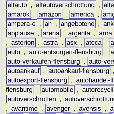
altauto
,
altautoverschrottung
,
alt
amarok
,
amazon
,
america
,
am
ampera-e
,
an
,
angebotene
,
ank
applause
,
arena
,
argenta
,
arna
,
asterion
,
astra
,
asx
,
ateca
,
a
auto
,
auto-entsorgen-flensburg
,
a
auto-verkaufen-flensburg
,
auto-ver
autoankauf
,
autoankauf-flensburg
autoexport-flensburg
,
autohandel-f
flensburg
,
automobile
,
autorecycl
autoverschrotten
,
autoverschrottun
,
avantime
,
avenger
,
avensis
,
a