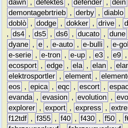
dawn
,
defektes
,
defender
,
dein
demontagebrtrieb
,
derby
,
diablo
doblò
,
dodge
,
dokker
,
drive
,
,
ds4
,
ds5
,
ds6
,
ducato
,
dune
dyane
,
e
,
e-auto
,
e-bulli
,
e-gol
e-serie
,
e-tron
,
e-up
,
e3
,
e9
ecosport
,
edge
,
ela
,
elan
,
ela
elektrosportler
,
element
,
element
eos
,
epica
,
eqc
,
escort
,
espa
evanda
,
evasion
,
evolution
,
ev
explorer
,
export
,
express
,
extr
f12tdf
,
f355
,
f40
,
f430
,
f50
,
f