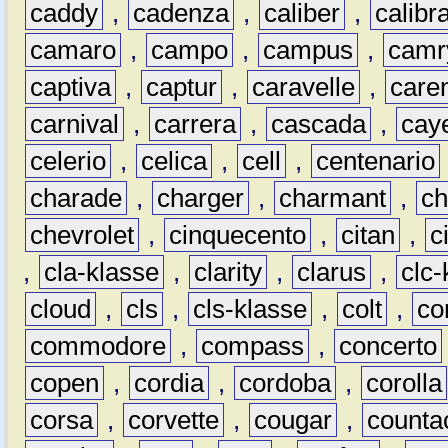
caddy
,
cadenza
,
caliber
,
calibr
camaro
,
campo
,
campus
,
camr
captiva
,
captur
,
caravelle
,
care
carnival
,
carrera
,
cascada
,
cay
celerio
,
celica
,
cell
,
centenario
charade
,
charger
,
charmant
,
ch
chevrolet
,
cinquecento
,
citan
,
c
,
cla-klasse
,
clarity
,
clarus
,
clc-
cloud
,
cls
,
cls-klasse
,
colt
,
c
commodore
,
compass
,
concerto
copen
,
cordia
,
cordoba
,
corolla
corsa
,
corvette
,
cougar
,
counta