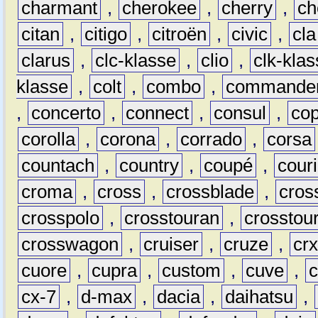
charmant
,
cherokee
,
cherry
,
ch
citan
,
citigo
,
citroën
,
civic
,
cla
clarus
,
clc-klasse
,
clio
,
clk-kla
klasse
,
colt
,
combo
,
commande
,
concerto
,
connect
,
consul
,
co
corolla
,
corona
,
corrado
,
corsa
countach
,
country
,
coupé
,
couri
croma
,
cross
,
crossblade
,
cros
crosspolo
,
crosstouran
,
crosstou
crosswagon
,
cruiser
,
cruze
,
cr
cuore
,
cupra
,
custom
,
cuve
,
cx-7
,
d-max
,
dacia
,
daihatsu
,