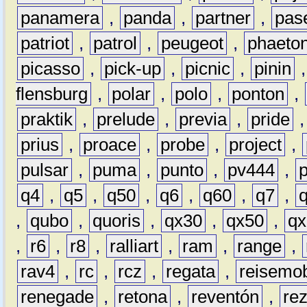
panamera
,
panda
,
partner
,
pas
patriot
,
patrol
,
peugeot
,
phaeto
picasso
,
pick-up
,
picnic
,
pinin
flensburg
,
polar
,
polo
,
ponton
,
praktik
,
prelude
,
previa
,
pride
prius
,
proace
,
probe
,
project
,
pulsar
,
puma
,
punto
,
pv444
,
q4
,
q5
,
q50
,
q6
,
q60
,
q7
,
,
qubo
,
quoris
,
qx30
,
qx50
,
qx
,
r6
,
r8
,
ralliart
,
ram
,
range
,
rav4
,
rc
,
rcz
,
regata
,
reisemob
renegade
,
retona
,
reventón
,
re