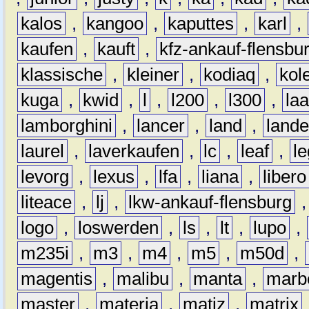
kalos
,
kangoo
,
kaputtes
,
karl
,
kaufen
,
kauft
,
kfz-ankauf-flensbu
klassische
,
kleiner
,
kodiaq
,
kol
kuga
,
kwid
,
l
,
l200
,
l300
,
la
lamborghini
,
lancer
,
land
,
lande
laurel
,
laverkaufen
,
lc
,
leaf
,
l
levorg
,
lexus
,
lfa
,
liana
,
libero
liteace
,
lj
,
lkw-ankauf-flensburg
logo
,
loswerden
,
ls
,
lt
,
lupo
,
m235i
,
m3
,
m4
,
m5
,
m50d
,
magentis
,
malibu
,
manta
,
marb
master
,
materia
,
matiz
,
matrix