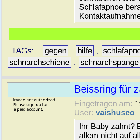
Schlafapnoe bera
Kontaktaufnahme 
TAGs:
gegen
,
hilfe
,
schlafapn
schnarchschiene
,
schnarchspange
Beissring für
Eingetragen am:
1
User:
vaishuseo
Ihr Baby zahnt? E
allem nicht auf 