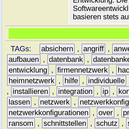
Entwicklung. Die
Softwareentwickl
basieren stets au
TAGs:
absichern
,
angriff
,
anw
aufbauen
,
datenbank
,
datenbank
entwicklung
,
firmennetzwerk
,
hac
heimnetzwerk
,
hilfe
,
individuelle
,
installieren
,
integration
,
ip
,
kon
lassen
,
netzwerk
,
netzwerkkonfig
netzwerkkonfigurationen
,
over
,
p
ransom
,
schnittstellen
,
schutz
,