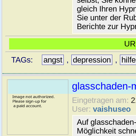
gleich Ihren Hyp
Sie unter der Rub
Berichte zur Hyp
U
TAGs:
angst
,
depression
,
hilfe
glasschaden-
Eingetragen am:
2
User:
vaishuseo
Auf glasschaden
Möglichkeit schn