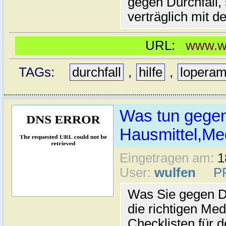
gegen Durchfall,
verträglich mit 
URL:
www.was
TAGs:
durchfall
,
hilfe
,
loperam
Was tun gegen
Hausmittel,Me
Eingetragen am:
1
User:
wulfen
P
Was Sie gegen Du
die richtigen Me
Checklisten für 