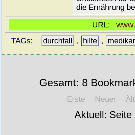
die Ernährung be
URL:
www.w
TAGs:
durchfall
,
hilfe
,
medika
Gesamt: 8 Bookmark
Erste
Neuer
Äl
Aktuell: Seite