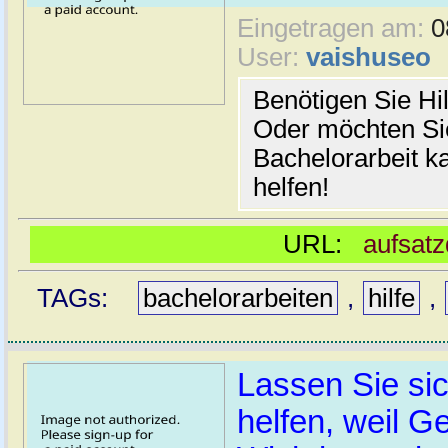
Eingetragen am:
0
User:
vaishuseo
Benötigen Sie Hil
Oder möchten Sie
Bachelorarbeit k
helfen!
URL:
aufsatz
TAGs:
bachelorarbeiten
,
hilfe
,
Lassen Sie si
helfen, weil G