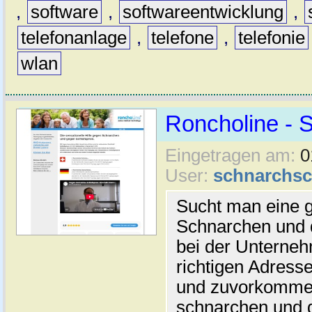
,
software
,
softwareentwicklung
,
telefonanlage
,
telefone
,
telefonie
wlan
Roncholine - 
Eingetragen am:
0
User:
schnarchsc
Sucht man eine g
Schnarchen und d
bei der Unterne
richtigen Adress
und zuvorkomme
schnarchen und 