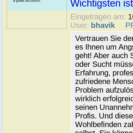
Wichtigsten ist
Eingetragen am:
1
User:
bhavik
P
Vertrauen Sie d
es Ihnen um Angs
geht! Aber auch 
oder Sucht müsse
Erfahrung, profes
zufriedene Mensc
Problem aufzulöse
wirklich erfolgre
seinen Unannehml
Profis. Und diese
Wohlbefinden zah
selbst, Sie könne