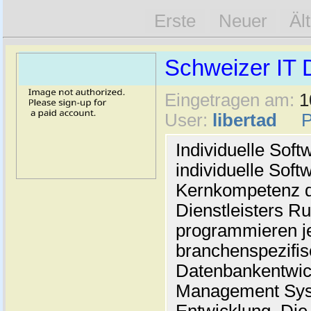
Erste
Neuer
Äl
Schweizer IT D
Eingetragen am:
1
User:
libertad
Individuelle Sof
individuelle Soft
Kernkompetenz d
Dienstleisters Ru
programmieren je
branchenspezifis
Datenbankentwic
Management Syst