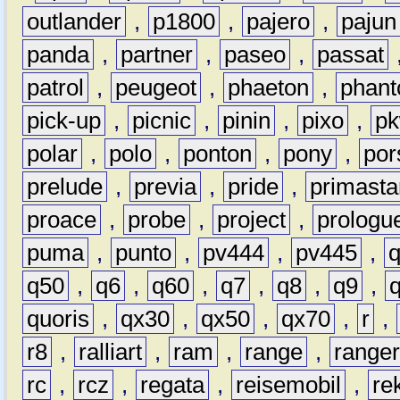
outlander
,
p1800
,
pajero
,
pajun
panda
,
partner
,
paseo
,
passat
patrol
,
peugeot
,
phaeton
,
phan
pick-up
,
picnic
,
pinin
,
pixo
,
p
polar
,
polo
,
ponton
,
pony
,
por
prelude
,
previa
,
pride
,
primasta
proace
,
probe
,
project
,
prologu
puma
,
punto
,
pv444
,
pv445
,
q50
,
q6
,
q60
,
q7
,
q8
,
q9
,
quoris
,
qx30
,
qx50
,
qx70
,
r
,
r8
,
ralliart
,
ram
,
range
,
range
rc
,
rcz
,
regata
,
reisemobil
,
re