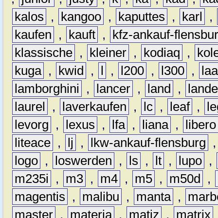
kalos
,
kangoo
,
kaputtes
,
karl
,
kaufen
,
kauft
,
kfz-ankauf-flensbu
klassische
,
kleiner
,
kodiaq
,
kol
kuga
,
kwid
,
l
,
l200
,
l300
,
la
lamborghini
,
lancer
,
land
,
lande
laurel
,
laverkaufen
,
lc
,
leaf
,
l
levorg
,
lexus
,
lfa
,
liana
,
libero
liteace
,
lj
,
lkw-ankauf-flensburg
logo
,
loswerden
,
ls
,
lt
,
lupo
,
m235i
,
m3
,
m4
,
m5
,
m50d
,
magentis
,
malibu
,
manta
,
marb
master
,
materia
,
matiz
,
matrix