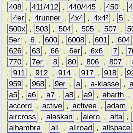
408
,
411/412
,
440/445
,
450
,
,
4er
,
4runner
,
4x4
,
4x4²
,
5
,
500x
,
503
,
504
,
505
,
507
,
5
5er
,
6
,
600
,
6008
,
601
,
604
626
,
63
,
66
,
6er
,
6x6
,
7
,
7
770
,
7er
,
8
,
80
,
806
,
807
,
,
911
,
912
,
914
,
917
,
918
,
9
959
,
968
,
9er
,
a
,
a-klasse
,
a5
,
a6
,
a7
,
a8
,
a9
,
abarth
,
accord
,
active
,
activee
,
adam
aircross
,
alaskan
,
alero
,
alfa
,
alhambra
,
all
,
allroad
,
allspace