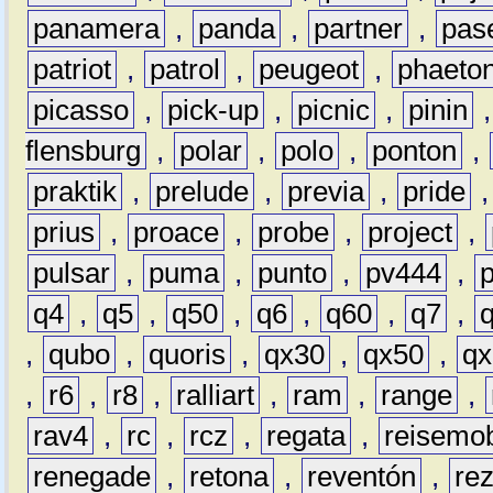
panamera
,
panda
,
partner
,
pas
patriot
,
patrol
,
peugeot
,
phaeto
picasso
,
pick-up
,
picnic
,
pinin
flensburg
,
polar
,
polo
,
ponton
,
praktik
,
prelude
,
previa
,
pride
prius
,
proace
,
probe
,
project
,
pulsar
,
puma
,
punto
,
pv444
,
q4
,
q5
,
q50
,
q6
,
q60
,
q7
,
,
qubo
,
quoris
,
qx30
,
qx50
,
qx
,
r6
,
r8
,
ralliart
,
ram
,
range
,
rav4
,
rc
,
rcz
,
regata
,
reisemob
renegade
,
retona
,
reventón
,
re