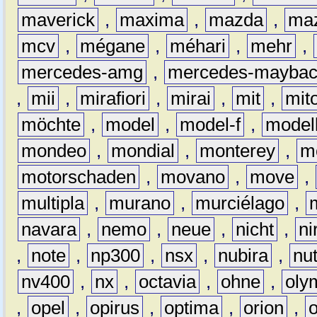
maverick
,
maxima
,
mazda
,
ma
mcv
,
mégane
,
méhari
,
mehr
,
mercedes-amg
,
mercedes-mayba
,
mii
,
mirafiori
,
mirai
,
mit
,
mit
möchte
,
model
,
model-f
,
model
mondeo
,
mondial
,
monterey
,
m
motorschaden
,
movano
,
move
,
multipla
,
murano
,
murciélago
,
navara
,
nemo
,
neue
,
nicht
,
ni
,
note
,
np300
,
nsx
,
nubira
,
nu
nv400
,
nx
,
octavia
,
ohne
,
oly
,
opel
,
opirus
,
optima
,
orion
,