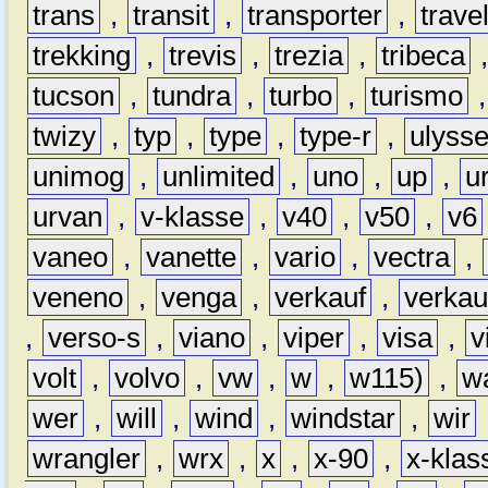
trans
,
transit
,
transporter
,
travel
trekking
,
trevis
,
trezia
,
tribeca
tucson
,
tundra
,
turbo
,
turismo
twizy
,
typ
,
type
,
type-r
,
ulyss
unimog
,
unlimited
,
uno
,
up
,
u
urvan
,
v-klasse
,
v40
,
v50
,
v6
vaneo
,
vanette
,
vario
,
vectra
,
veneno
,
venga
,
verkauf
,
verkau
,
verso-s
,
viano
,
viper
,
visa
,
v
volt
,
volvo
,
vw
,
w
,
w115)
,
w
wer
,
will
,
wind
,
windstar
,
wir
wrangler
,
wrx
,
x
,
x-90
,
x-klas