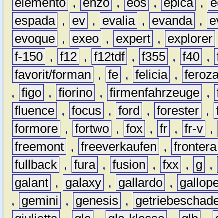
elemento
,
enzo
,
eos
,
epica
,
e
espada
,
ev
,
evalia
,
evanda
,
e
evoque
,
exeo
,
expert
,
explorer
f-150
,
f12
,
f12tdf
,
f355
,
f40
,
favorit/forman
,
fe
,
felicia
,
feroz
,
figo
,
fiorino
,
firmenfahrzeuge
,
fluence
,
focus
,
ford
,
forester
,
formore
,
fortwo
,
fox
,
fr
,
fr-v
,
freemont
,
freeverkaufen
,
frontera
fullback
,
fura
,
fusion
,
fxx
,
g
,
galant
,
galaxy
,
gallardo
,
gallop
,
gemini
,
genesis
,
getriebeschad