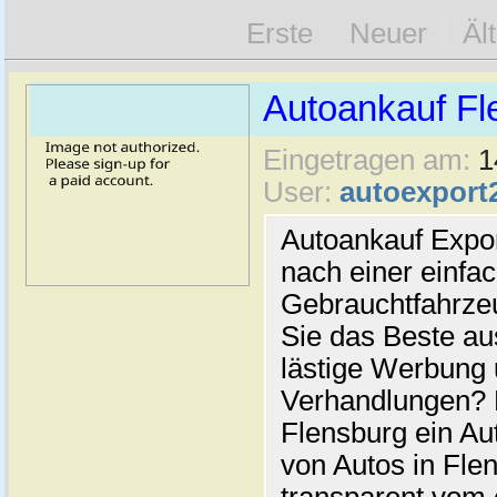
Erste
Neuer
Äl
Autoankauf Fl
Eingetragen am:
1
User:
autoexport
Autoankauf Expo
nach einer einfac
Gebrauchtfahrze
Sie das Beste au
lästige Werbung
Verhandlungen? 
Flensburg ein Au
von Autos in Flen