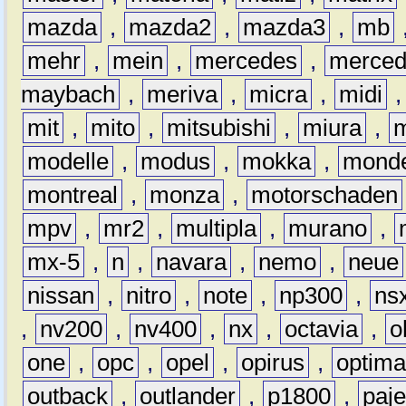
mazda
,
mazda2
,
mazda3
,
mb
mehr
,
mein
,
mercedes
,
merce
maybach
,
meriva
,
micra
,
midi
mit
,
mito
,
mitsubishi
,
miura
,
modelle
,
modus
,
mokka
,
mond
montreal
,
monza
,
motorschaden
mpv
,
mr2
,
multipla
,
murano
,
mx-5
,
n
,
navara
,
nemo
,
neue
nissan
,
nitro
,
note
,
np300
,
ns
,
nv200
,
nv400
,
nx
,
octavia
,
o
one
,
opc
,
opel
,
opirus
,
optim
outback
,
outlander
,
p1800
,
paje