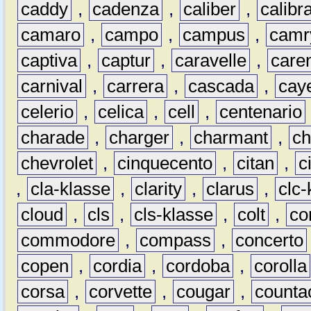
caddy
,
cadenza
,
caliber
,
calibr
camaro
,
campo
,
campus
,
camr
captiva
,
captur
,
caravelle
,
care
carnival
,
carrera
,
cascada
,
cay
celerio
,
celica
,
cell
,
centenario
charade
,
charger
,
charmant
,
ch
chevrolet
,
cinquecento
,
citan
,
c
,
cla-klasse
,
clarity
,
clarus
,
clc-
cloud
,
cls
,
cls-klasse
,
colt
,
c
commodore
,
compass
,
concerto
copen
,
cordia
,
cordoba
,
corolla
corsa
,
corvette
,
cougar
,
counta