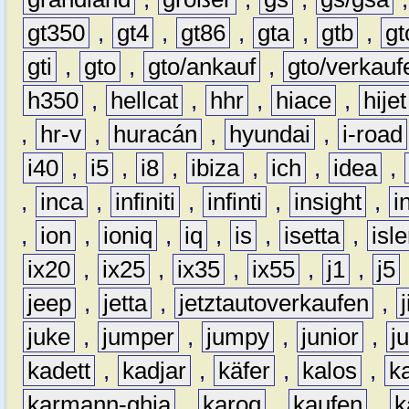
gt350
,
gt4
,
gt86
,
gta
,
gtb
,
gt
gti
,
gto
,
gto/ankauf
,
gto/verkauf
h350
,
hellcat
,
hhr
,
hiace
,
hijet
,
hr-v
,
huracán
,
hyundai
,
i-road
i40
,
i5
,
i8
,
ibiza
,
ich
,
idea
,
,
inca
,
infiniti
,
infinti
,
insight
,
i
,
ion
,
ioniq
,
iq
,
is
,
isetta
,
isl
ix20
,
ix25
,
ix35
,
ix55
,
j1
,
j5
jeep
,
jetta
,
jetztautoverkaufen
,
juke
,
jumper
,
jumpy
,
junior
,
j
kadett
,
kadjar
,
käfer
,
kalos
,
k
karmann-ghia
,
karoq
,
kaufen
,
k