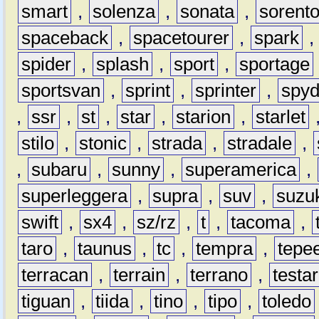
smart
,
solenza
,
sonata
,
sorent
spaceback
,
spacetourer
,
spark
spider
,
splash
,
sport
,
sportage
sportsvan
,
sprint
,
sprinter
,
spyd
,
ssr
,
st
,
star
,
starion
,
starlet
stilo
,
stonic
,
strada
,
stradale
,
,
subaru
,
sunny
,
superamerica
,
superleggera
,
supra
,
suv
,
suzu
swift
,
sx4
,
sz/rz
,
t
,
tacoma
,
taro
,
taunus
,
tc
,
tempra
,
tepe
terracan
,
terrain
,
terrano
,
testa
tiguan
,
tiida
,
tino
,
tipo
,
toledo