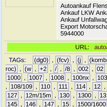
Autoankauf Flen
Ankauf LKW Ank
Ankauf Unfallwa
Export Motorsch
5944000
URL:
auto
TAGs:
(dg0)
,
(fcv)
,
(j
,
(komb
roc)
,
(w
,
+2
,
/
,
/8
,
002
,
02
1000
,
1007
,
1008
,
100nx
,
10
,
108/109
,
110
,
111
,
114
,
12
127
,
12m/15m
,
130
,
1300
,
13
145
,
146
,
147
,
15
,
1500/1600