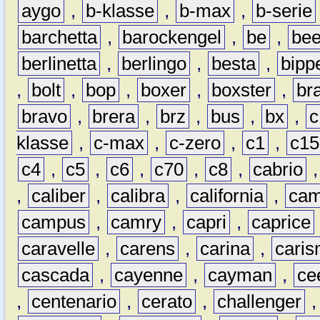
aygo
,
b-klasse
,
b-max
,
b-serie
barchetta
,
barockengel
,
be
,
be
berlinetta
,
berlingo
,
besta
,
bipp
,
bolt
,
bop
,
boxer
,
boxster
,
br
bravo
,
brera
,
brz
,
bus
,
bx
,
c
klasse
,
c-max
,
c-zero
,
c1
,
c15
c4
,
c5
,
c6
,
c70
,
c8
,
cabrio
,
caliber
,
calibra
,
california
,
cam
campus
,
camry
,
capri
,
caprice
caravelle
,
carens
,
carina
,
cari
cascada
,
cayenne
,
cayman
,
ce
,
centenario
,
cerato
,
challenger