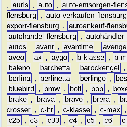
,
auris
,
auto
,
auto-entsorgen-flen
flensburg
,
auto-verkaufen-flensburg
export-flensburg
,
autoankauf-flensb
autohandel-flensburg
,
autohändler-
autos
,
avant
,
avantime
,
avenge
aveo
,
ax
,
aygo
,
b-klasse
,
b-m
baleno
,
barchetta
,
barockengel
berlina
,
berlinetta
,
berlingo
,
bes
bluebird
,
bmw
,
bolt
,
bop
,
box
brake
,
brava
,
bravo
,
brera
,
br
crosser
,
c-hr
,
c-klasse
,
c-max
c25
,
c3
,
c30
,
c4
,
c5
,
c6
,
c