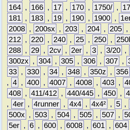
164
,
166
,
17
,
170
,
1750/
,
1
181
,
183
,
19
,
190
,
1900
,
1e
2008
,
200sx
,
203
,
204
,
205
212
,
220
,
240
,
25
,
250
,
250
288
,
29
,
2cv
,
2er
,
3
,
3/20
,
300zx
,
304
,
305
,
306
,
307
,
33
,
330
,
34
,
348
,
350z
,
356
,
4
,
400
,
4007
,
4008
,
403
,
4
408
,
411/412
,
440/445
,
450
,
,
4er
,
4runner
,
4x4
,
4x4²
,
5
,
500x
,
503
,
504
,
505
,
507
,
5
5er
,
6
,
600
,
6008
,
601
,
604