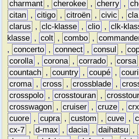
charmant
,
cherokee
,
cherry
,
ch
citan
,
citigo
,
citroën
,
civic
,
cla
clarus
,
clc-klasse
,
clio
,
clk-kla
klasse
,
colt
,
combo
,
commande
,
concerto
,
connect
,
consul
,
co
corolla
,
corona
,
corrado
,
corsa
countach
,
country
,
coupé
,
couri
croma
,
cross
,
crossblade
,
cros
crosspolo
,
crosstouran
,
crosstou
crosswagon
,
cruiser
,
cruze
,
cr
cuore
,
cupra
,
custom
,
cuve
,
cx-7
,
d-max
,
dacia
,
daihatsu
,