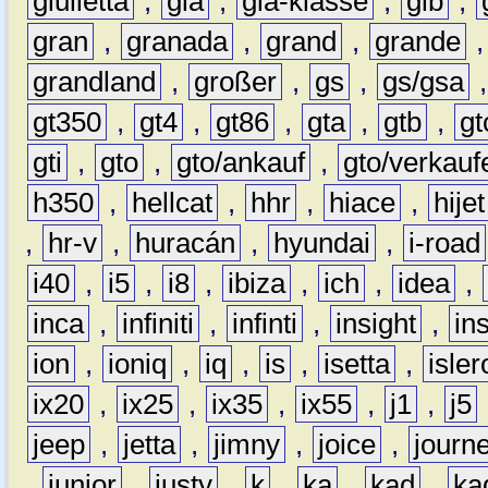
giulietta
,
gla
,
gla-klasse
,
glb
,
gran
,
granada
,
grand
,
grande
grandland
,
großer
,
gs
,
gs/gsa
gt350
,
gt4
,
gt86
,
gta
,
gtb
,
gt
gti
,
gto
,
gto/ankauf
,
gto/verkauf
h350
,
hellcat
,
hhr
,
hiace
,
hijet
,
hr-v
,
huracán
,
hyundai
,
i-road
i40
,
i5
,
i8
,
ibiza
,
ich
,
idea
,
inca
,
infiniti
,
infinti
,
insight
,
in
ion
,
ioniq
,
iq
,
is
,
isetta
,
isler
ix20
,
ix25
,
ix35
,
ix55
,
j1
,
j5
jeep
,
jetta
,
jimny
,
joice
,
journ
,
junior
,
justy
,
k
,
ka
,
kad
,
ka