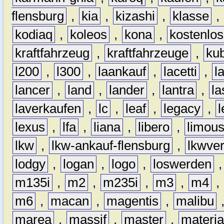
flensburg
,
kia
,
kizashi
,
klasse
,
kodiaq
,
koleos
,
kona
,
kostenlos
kraftfahrzeug
,
kraftfahrzeuge
,
kub
l200
,
l300
,
laankauf
,
lacetti
,
l
lancer
,
land
,
lander
,
lantra
,
la
laverkaufen
,
lc
,
leaf
,
legacy
,
lexus
,
lfa
,
liana
,
libero
,
limous
lkw
,
lkw-ankauf-flensburg
,
lkwver
lodgy
,
logan
,
logo
,
loswerden
m135i
,
m2
,
m235i
,
m3
,
m4
,
m6
,
macan
,
magentis
,
malibu
marea
,
massif
,
master
,
materi