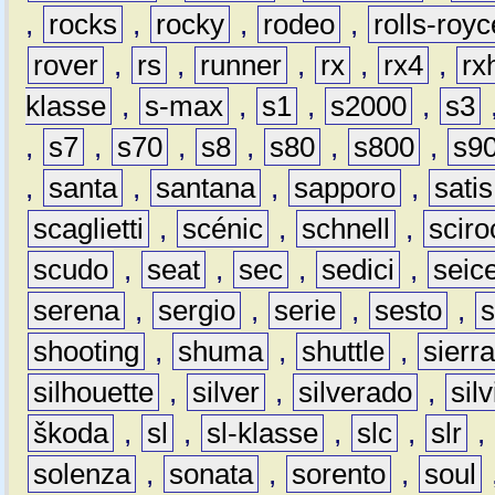
,
rocks
,
rocky
,
rodeo
,
rolls-royc
rover
,
rs
,
runner
,
rx
,
rx4
,
rx
klasse
,
s-max
,
s1
,
s2000
,
s3
,
s7
,
s70
,
s8
,
s80
,
s800
,
s9
,
santa
,
santana
,
sapporo
,
satis
scaglietti
,
scénic
,
schnell
,
sciro
scudo
,
seat
,
sec
,
sedici
,
seic
serena
,
sergio
,
serie
,
sesto
,
shooting
,
shuma
,
shuttle
,
sierr
silhouette
,
silver
,
silverado
,
silv
škoda
,
sl
,
sl-klasse
,
slc
,
slr
,
solenza
,
sonata
,
sorento
,
soul