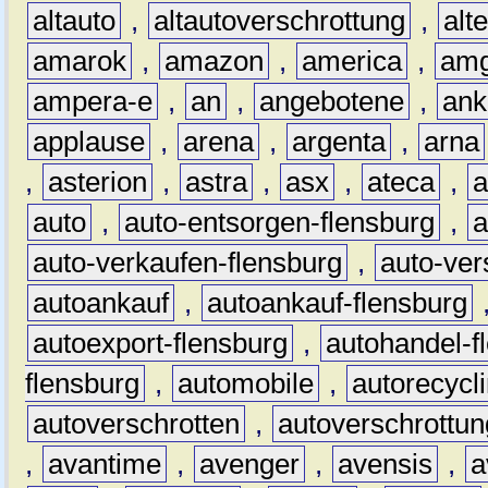
altauto
,
altautoverschrottung
,
alt
amarok
,
amazon
,
america
,
am
ampera-e
,
an
,
angebotene
,
ank
applause
,
arena
,
argenta
,
arna
,
asterion
,
astra
,
asx
,
ateca
,
a
auto
,
auto-entsorgen-flensburg
,
a
auto-verkaufen-flensburg
,
auto-ver
autoankauf
,
autoankauf-flensburg
autoexport-flensburg
,
autohandel-f
flensburg
,
automobile
,
autorecycl
autoverschrotten
,
autoverschrottun
,
avantime
,
avenger
,
avensis
,
a