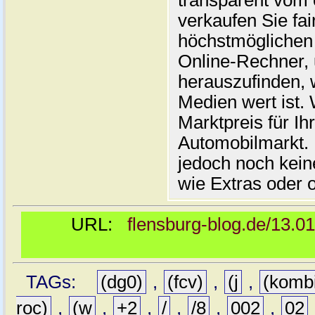
transparent vom 
verkaufen Sie fai
höchstmöglichen 
Online-Rechner,
herauszufinden, w
Medien wert ist. 
Marktpreis für I
Automobilmarkt. 
jedoch noch kein
wie Extras oder 
URL:
flensburg-blog.de/13.0
TAGs:
(dg0)
,
(fcv)
,
(j
,
(komb
roc)
,
(w
,
+2
,
/
,
/8
,
002
,
02