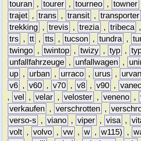
touran
,
tourer
,
tourneo
,
towner
trajet
,
trans
,
transit
,
transporter
trekking
,
trevis
,
trezia
,
tribeca
trs
,
tt
,
tts
,
tucson
,
tundra
,
tu
twingo
,
twintop
,
twizy
,
typ
,
ty
unfallfahrzeuge
,
unfallwagen
,
un
up
,
urban
,
urraco
,
urus
,
urva
v6
,
v60
,
v70
,
v8
,
v90
,
vane
,
vel
,
velar
,
veloster
,
veneno
,
verkaufen
,
verschrotten
,
verschro
verso-s
,
viano
,
viper
,
visa
,
vi
volt
,
volvo
,
vw
,
w
,
w115)
,
w