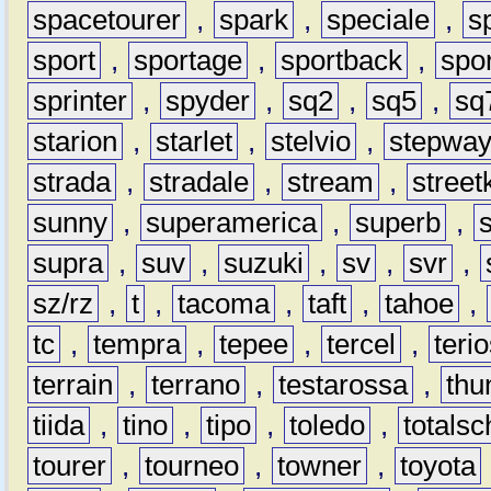
spacetourer
,
spark
,
speciale
,
s
sport
,
sportage
,
sportback
,
spo
sprinter
,
spyder
,
sq2
,
sq5
,
sq
starion
,
starlet
,
stelvio
,
stepwa
strada
,
stradale
,
stream
,
street
sunny
,
superamerica
,
superb
,
supra
,
suv
,
suzuki
,
sv
,
svr
,
sz/rz
,
t
,
tacoma
,
taft
,
tahoe
,
tc
,
tempra
,
tepee
,
tercel
,
teri
terrain
,
terrano
,
testarossa
,
thu
tiida
,
tino
,
tipo
,
toledo
,
totals
tourer
,
tourneo
,
towner
,
toyota