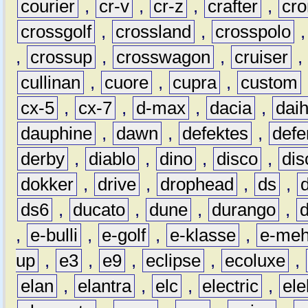
courier
,
cr-v
,
cr-z
,
crafter
,
cr
crossgolf
,
crossland
,
crosspolo
,
crossup
,
crosswagon
,
cruiser
,
cullinan
,
cuore
,
cupra
,
custom
cx-5
,
cx-7
,
d-max
,
dacia
,
dai
dauphine
,
dawn
,
defektes
,
defe
derby
,
diablo
,
dino
,
disco
,
dis
dokker
,
drive
,
drophead
,
ds
,
ds6
,
ducato
,
dune
,
durango
,
,
e-bulli
,
e-golf
,
e-klasse
,
e-meh
up
,
e3
,
e9
,
eclipse
,
ecoluxe
,
elan
,
elantra
,
elc
,
electric
,
ele