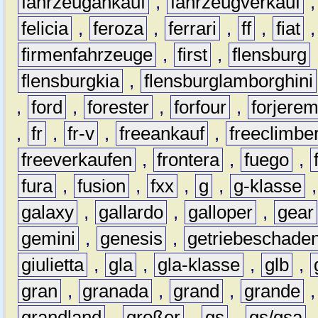
fahrzeugankauf
,
fahrzeugverkauf
felicia
,
feroza
,
ferrari
,
ff
,
fiat
firmenfahrzeuge
,
first
,
flensburg
flensburgkia
,
flensburglamborghini
,
ford
,
forester
,
forfour
,
forjere
,
fr
,
fr-v
,
freeankauf
,
freeclimbe
freeverkaufen
,
frontera
,
fuego
,
fura
,
fusion
,
fxx
,
g
,
g-klasse
galaxy
,
gallardo
,
galloper
,
gear
gemini
,
genesis
,
getriebeschade
giulietta
,
gla
,
gla-klasse
,
glb
,
gran
,
granada
,
grand
,
grande
grandland
,
großer
,
gs
,
gs/gsa