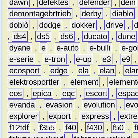
dawn
,
defektes
,
defender
,
dein
demontagebrtrieb
,
derby
,
diablo
doblò
,
dodge
,
dokker
,
drive
,
,
ds4
,
ds5
,
ds6
,
ducato
,
dune
dyane
,
e
,
e-auto
,
e-bulli
,
e-gol
e-serie
,
e-tron
,
e-up
,
e3
,
e9
ecosport
,
edge
,
ela
,
elan
,
ela
elektrosportler
,
element
,
element
eos
,
epica
,
eqc
,
escort
,
espa
evanda
,
evasion
,
evolution
,
ev
explorer
,
export
,
express
,
extr
f12tdf
,
f355
,
f40
,
f430
,
f50
,
f