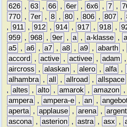
626
,
63
,
66
,
6er
,
6x6
,
7
,
7
770
,
7er
,
8
,
80
,
806
,
807
,
,
911
,
912
,
914
,
917
,
918
,
9
959
,
968
,
9er
,
a
,
a-klasse
,
a5
,
a6
,
a7
,
a8
,
a9
,
abarth
,
accord
,
active
,
activee
,
adam
aircross
,
alaskan
,
alero
,
alfa
,
alhambra
,
all
,
allroad
,
allspace
,
altes
,
alto
,
amarok
,
amazon
ampera
,
ampera-e
,
an
,
angebo
aperta
,
applause
,
arena
,
argen
ascona
,
asterion
,
astra
,
asx
,