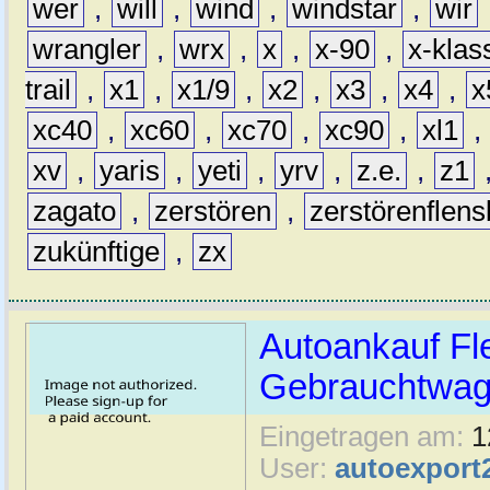
wer
,
will
,
wind
,
windstar
,
wir
wrangler
,
wrx
,
x
,
x-90
,
x-klas
trail
,
x1
,
x1/9
,
x2
,
x3
,
x4
,
x
xc40
,
xc60
,
xc70
,
xc90
,
xl1
,
xv
,
yaris
,
yeti
,
yrv
,
z.e.
,
z1
zagato
,
zerstören
,
zerstörenflen
zukünftige
,
zx
Autoankauf Fl
Gebrauchtwage
Eingetragen am:
1
User:
autoexport