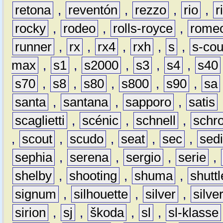
retona
,
reventón
,
rezzo
,
rio
,
r
rocky
,
rodeo
,
rolls-royce
,
rome
runner
,
rx
,
rx4
,
rxh
,
s
,
s-co
max
,
s1
,
s2000
,
s3
,
s4
,
s40
s70
,
s8
,
s80
,
s800
,
s90
,
sa
santa
,
santana
,
sapporo
,
satis
scaglietti
,
scénic
,
schnell
,
schro
,
scout
,
scudo
,
seat
,
sec
,
sedi
sephia
,
serena
,
sergio
,
serie
,
shelby
,
shooting
,
shuma
,
shuttl
signum
,
silhouette
,
silver
,
silve
sirion
,
sj
,
škoda
,
sl
,
sl-klasse