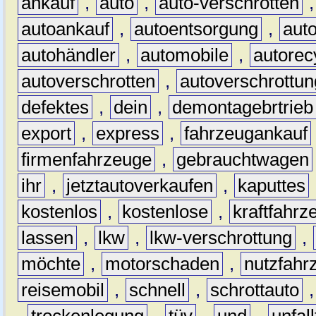
ankauf
,
auto
,
auto-verschrotten
autoankauf
,
autoentsorgung
,
aut
autohändler
,
automobile
,
autorec
autoverschrotten
,
autoverschrottun
defektes
,
dein
,
demontagebrtrieb
export
,
express
,
fahrzeugankauf
firmenfahrzeuge
,
gebrauchtwagen
ihr
,
jetztautoverkaufen
,
kaputtes
kostenlos
,
kostenlose
,
kraftfahrz
lassen
,
lkw
,
lkw-verschrottung
,
möchte
,
motorschaden
,
nutzfahr
reisemobil
,
schnell
,
schrottauto