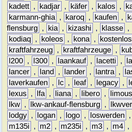
kadett
,
kadjar
,
käfer
,
kalos
,
k
karmann-ghia
,
karoq
,
kaufen
,
k
flensburg
,
kia
,
kizashi
,
klasse
,
kodiaq
,
koleos
,
kona
,
kostenlos
kraftfahrzeug
,
kraftfahrzeuge
,
kub
l200
,
l300
,
laankauf
,
lacetti
,
l
lancer
,
land
,
lander
,
lantra
,
la
laverkaufen
,
lc
,
leaf
,
legacy
,
lexus
,
lfa
,
liana
,
libero
,
limous
lkw
,
lkw-ankauf-flensburg
,
lkwver
lodgy
,
logan
,
logo
,
loswerden
m135i
,
m2
,
m235i
,
m3
,
m4
,