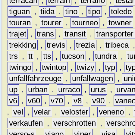
terracan
,
terrain
,
terrano
,
testa
tiguan
,
tiida
,
tino
,
tipo
,
toledo
touran
,
tourer
,
tourneo
,
towner
trajet
,
trans
,
transit
,
transporter
trekking
,
trevis
,
trezia
,
tribeca
trs
,
tt
,
tts
,
tucson
,
tundra
,
tu
twingo
,
twintop
,
twizy
,
typ
,
ty
unfallfahrzeuge
,
unfallwagen
,
un
up
,
urban
,
urraco
,
urus
,
urva
v6
,
v60
,
v70
,
v8
,
v90
,
vane
,
vel
,
velar
,
veloster
,
veneno
,
verkaufen
,
verschrotten
,
verschro
verso-s
,
viano
,
viper
,
visa
,
vi