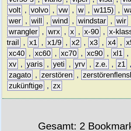
volt
,
volvo
,
vw
,
w
,
w115)
,
w
wer
,
will
,
wind
,
windstar
,
wir
wrangler
,
wrx
,
x
,
x-90
,
x-klas
trail
,
x1
,
x1/9
,
x2
,
x3
,
x4
,
x
xc40
,
xc60
,
xc70
,
xc90
,
xl1
,
xv
,
yaris
,
yeti
,
yrv
,
z.e.
,
z1
zagato
,
zerstören
,
zerstörenflen
zukünftige
,
zx
Gesamt: 2 Bookmark