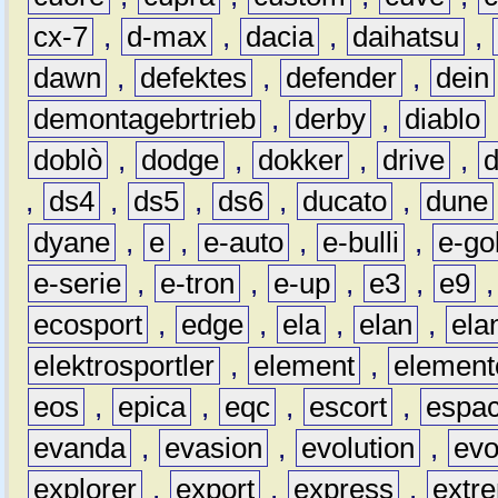
cx-7
,
d-max
,
dacia
,
daihatsu
,
dawn
,
defektes
,
defender
,
dein
demontagebrtrieb
,
derby
,
diablo
doblò
,
dodge
,
dokker
,
drive
,
,
ds4
,
ds5
,
ds6
,
ducato
,
dune
dyane
,
e
,
e-auto
,
e-bulli
,
e-gol
e-serie
,
e-tron
,
e-up
,
e3
,
e9
ecosport
,
edge
,
ela
,
elan
,
ela
elektrosportler
,
element
,
element
eos
,
epica
,
eqc
,
escort
,
espa
evanda
,
evasion
,
evolution
,
ev
explorer
,
export
,
express
,
extr