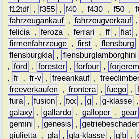
f12tdf
,
f355
,
f40
,
f430
,
f50
,
f
fahrzeugankauf
,
fahrzeugverkauf
felicia
,
feroza
,
ferrari
,
ff
,
fiat
firmenfahrzeuge
,
first
,
flensburg
flensburgkia
,
flensburglamborghini
,
ford
,
forester
,
forfour
,
forjere
,
fr
,
fr-v
,
freeankauf
,
freeclimbe
freeverkaufen
,
frontera
,
fuego
,
fura
,
fusion
,
fxx
,
g
,
g-klasse
galaxy
,
gallardo
,
galloper
,
gear
gemini
,
genesis
,
getriebeschade
giulietta
,
gla
,
gla-klasse
,
glb
,