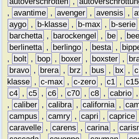
autoverschrotten
,
autoverschrottun
,
avantime
,
avenger
,
avensis
,
a
aygo
,
b-klasse
,
b-max
,
b-serie
barchetta
,
barockengel
,
be
,
be
berlinetta
,
berlingo
,
besta
,
bipp
,
bolt
,
bop
,
boxer
,
boxster
,
br
bravo
,
brera
,
brz
,
bus
,
bx
,
c
klasse
,
c-max
,
c-zero
,
c1
,
c15
c4
,
c5
,
c6
,
c70
,
c8
,
cabrio
,
caliber
,
calibra
,
california
,
cam
campus
,
camry
,
capri
,
caprice
caravelle
,
carens
,
carina
,
cari
cascada
,
cayenne
,
cayman
,
ce