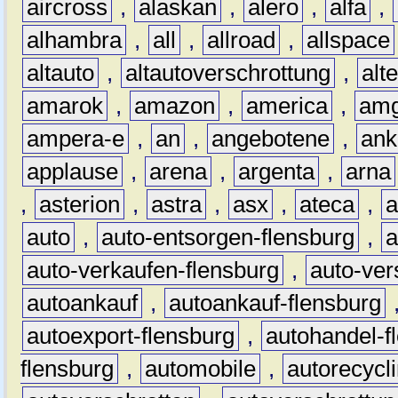
aircross
,
alaskan
,
alero
,
alfa
,
alhambra
,
all
,
allroad
,
allspace
altauto
,
altautoverschrottung
,
alt
amarok
,
amazon
,
america
,
am
ampera-e
,
an
,
angebotene
,
ank
applause
,
arena
,
argenta
,
arna
,
asterion
,
astra
,
asx
,
ateca
,
a
auto
,
auto-entsorgen-flensburg
,
a
auto-verkaufen-flensburg
,
auto-ver
autoankauf
,
autoankauf-flensburg
autoexport-flensburg
,
autohandel-f
flensburg
,
automobile
,
autorecycl