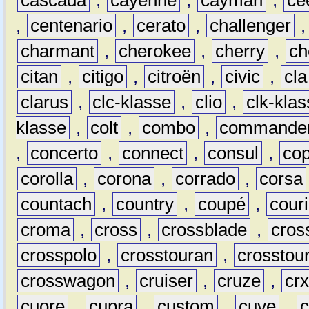
,
centenario
,
cerato
,
challenger
charmant
,
cherokee
,
cherry
,
ch
citan
,
citigo
,
citroën
,
civic
,
cla
clarus
,
clc-klasse
,
clio
,
clk-kla
klasse
,
colt
,
combo
,
commande
,
concerto
,
connect
,
consul
,
co
corolla
,
corona
,
corrado
,
corsa
countach
,
country
,
coupé
,
couri
croma
,
cross
,
crossblade
,
cros
crosspolo
,
crosstouran
,
crosstou
crosswagon
,
cruiser
,
cruze
,
cr
cuore
,
cupra
,
custom
,
cuve
,