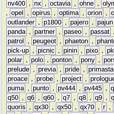
nv400
,
nx
,
octavia
,
ohne
,
oly
,
opel
,
opirus
,
optima
,
orion
,
outlander
,
p1800
,
pajero
,
pajun
panda
,
partner
,
paseo
,
passat
patrol
,
peugeot
,
phaeton
,
phan
pick-up
,
picnic
,
pinin
,
pixo
,
p
polar
,
polo
,
ponton
,
pony
,
por
prelude
,
previa
,
pride
,
primasta
proace
,
probe
,
project
,
prologu
puma
,
punto
,
pv444
,
pv445
,
q50
,
q6
,
q60
,
q7
,
q8
,
q9
,
quoris
,
qx30
,
qx50
,
qx70
,
r
,