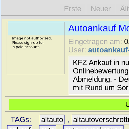
Erste
Neuer
Äl
Autoankauf M
Eingetragen am:
0
User:
autoankau
KFZ Ankauf in nu
Onlinebewertung 
Abmeldung. - De
mit Rund um Sor
TAGs:
altauto
,
altautoverschrot