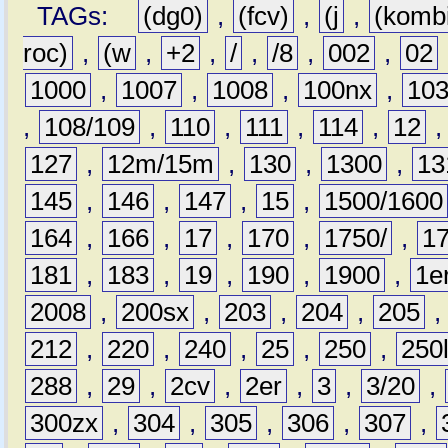
TAGs:
(dg0)
,
(fcv)
,
(j
,
(komb
roc)
,
(w
,
+2
,
/
,
/8
,
002
,
02
1000
,
1007
,
1008
,
100nx
,
10
,
108/109
,
110
,
111
,
114
,
12
127
,
12m/15m
,
130
,
1300
,
13
145
,
146
,
147
,
15
,
1500/1600
164
,
166
,
17
,
170
,
1750/
,
1
181
,
183
,
19
,
190
,
1900
,
1e
2008
,
200sx
,
203
,
204
,
205
212
,
220
,
240
,
25
,
250
,
250
288
,
29
,
2cv
,
2er
,
3
,
3/20
,
300zx
,
304
,
305
,
306
,
307
,