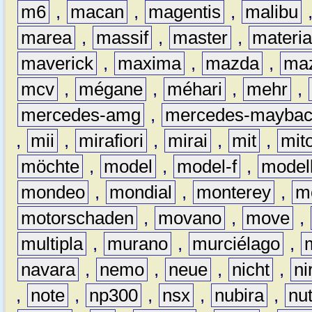
m6
,
macan
,
magentis
,
malibu
marea
,
massif
,
master
,
materi
maverick
,
maxima
,
mazda
,
ma
mcv
,
mégane
,
méhari
,
mehr
,
mercedes-amg
,
mercedes-mayba
,
mii
,
mirafiori
,
mirai
,
mit
,
mit
möchte
,
model
,
model-f
,
model
mondeo
,
mondial
,
monterey
,
m
motorschaden
,
movano
,
move
,
multipla
,
murano
,
murciélago
,
navara
,
nemo
,
neue
,
nicht
,
ni
,
note
,
np300
,
nsx
,
nubira
,
nu