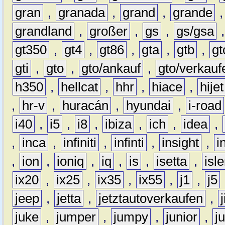
gran
,
granada
,
grand
,
grande
grandland
,
großer
,
gs
,
gs/gsa
gt350
,
gt4
,
gt86
,
gta
,
gtb
,
gt
gti
,
gto
,
gto/ankauf
,
gto/verkauf
h350
,
hellcat
,
hhr
,
hiace
,
hijet
,
hr-v
,
huracán
,
hyundai
,
i-road
i40
,
i5
,
i8
,
ibiza
,
ich
,
idea
,
,
inca
,
infiniti
,
infinti
,
insight
,
i
,
ion
,
ioniq
,
iq
,
is
,
isetta
,
isl
ix20
,
ix25
,
ix35
,
ix55
,
j1
,
j5
jeep
,
jetta
,
jetztautoverkaufen
,
juke
,
jumper
,
jumpy
,
junior
,
j