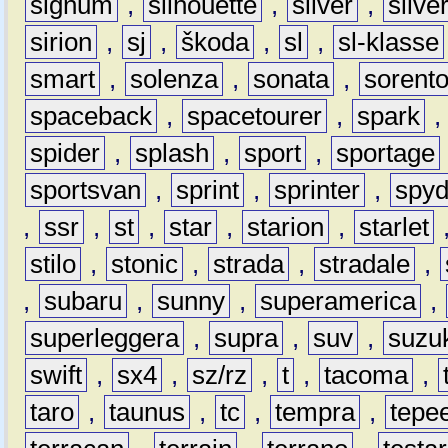
signum
,
silhouette
,
silver
,
silve
sirion
,
sj
,
škoda
,
sl
,
sl-klasse
smart
,
solenza
,
sonata
,
sorent
spaceback
,
spacetourer
,
spark
spider
,
splash
,
sport
,
sportage
sportsvan
,
sprint
,
sprinter
,
spyd
,
ssr
,
st
,
star
,
starion
,
starlet
stilo
,
stonic
,
strada
,
stradale
,
,
subaru
,
sunny
,
superamerica
,
superleggera
,
supra
,
suv
,
suzu
swift
,
sx4
,
sz/rz
,
t
,
tacoma
,
taro
,
taunus
,
tc
,
tempra
,
tepe