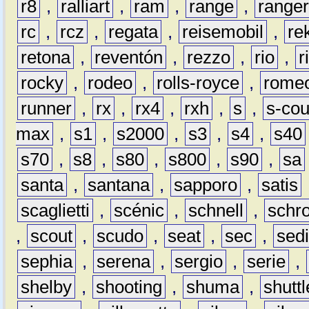
r8
,
ralliart
,
ram
,
range
,
range
rc
,
rcz
,
regata
,
reisemobil
,
re
retona
,
reventón
,
rezzo
,
rio
,
r
rocky
,
rodeo
,
rolls-royce
,
rome
runner
,
rx
,
rx4
,
rxh
,
s
,
s-co
max
,
s1
,
s2000
,
s3
,
s4
,
s40
s70
,
s8
,
s80
,
s800
,
s90
,
sa
santa
,
santana
,
sapporo
,
satis
scaglietti
,
scénic
,
schnell
,
schro
,
scout
,
scudo
,
seat
,
sec
,
sedi
sephia
,
serena
,
sergio
,
serie
,
shelby
,
shooting
,
shuma
,
shuttl