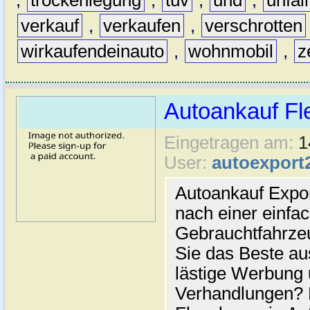
,
trockenlegung
,
tüv
,
und
,
unfal
verkauf
,
verkaufen
,
verschrotten
wirkaufendeinauto
,
wohnmobil
,
z
Autoankauf Fl
Eingetragen am:
1
User:
autoexport
Autoankauf Expo
nach einer einfac
Gebrauchtfahrze
Sie das Beste au
lästige Werbung
Verhandlungen? 