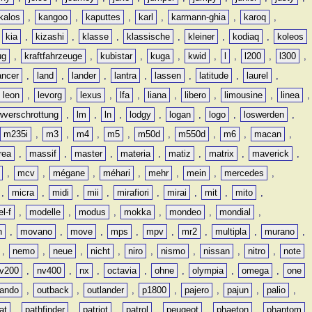
kalos
,
kangoo
,
kaputtes
,
karl
,
karmann-ghia
,
karoq
,
,
kia
,
kizashi
,
klasse
,
klassische
,
kleiner
,
kodiaq
,
koleos
ug
,
kraftfahrzeuge
,
kubistar
,
kuga
,
kwid
,
l
,
l200
,
l300
,
ancer
,
land
,
lander
,
lantra
,
lassen
,
latitude
,
laurel
,
leon
,
levorg
,
lexus
,
lfa
,
liana
,
libero
,
limousine
,
linea
,
wverschrottung
,
lm
,
ln
,
lodgy
,
logan
,
logo
,
loswerden
,
m235i
,
m3
,
m4
,
m5
,
m50d
,
m550d
,
m6
,
macan
,
rea
,
massif
,
master
,
materia
,
matiz
,
matrix
,
maverick
,
,
mcv
,
mégane
,
méhari
,
mehr
,
mein
,
mercedes
,
,
micra
,
midi
,
mii
,
mirafiori
,
mirai
,
mit
,
mito
,
l-f
,
modelle
,
modus
,
mokka
,
mondeo
,
mondial
,
n
,
movano
,
move
,
mps
,
mpv
,
mr2
,
multipla
,
murano
,
,
nemo
,
neue
,
nicht
,
niro
,
nismo
,
nissan
,
nitro
,
note
v200
,
nv400
,
nx
,
octavia
,
ohne
,
olympia
,
omega
,
one
lando
,
outback
,
outlander
,
p1800
,
pajero
,
pajun
,
palio
,
at
,
pathfinder
,
patriot
,
patrol
,
peugeot
,
phaeton
,
phantom