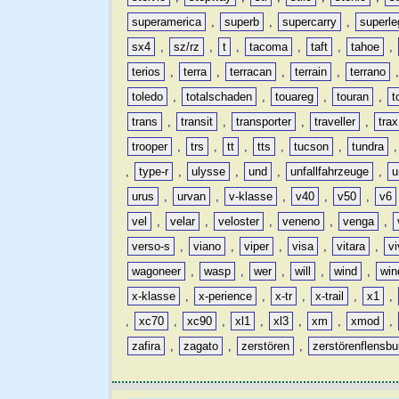
superamerica
,
superb
,
supercarry
,
superle
sx4
,
sz/rz
,
t
,
tacoma
,
taft
,
tahoe
,
terios
,
terra
,
terracan
,
terrain
,
terrano
toledo
,
totalschaden
,
touareg
,
touran
,
t
trans
,
transit
,
transporter
,
traveller
,
trax
trooper
,
trs
,
tt
,
tts
,
tucson
,
tundra
,
type-r
,
ulysse
,
und
,
unfallfahrzeuge
,
u
urus
,
urvan
,
v-klasse
,
v40
,
v50
,
v6
vel
,
velar
,
veloster
,
veneno
,
venga
,
verso-s
,
viano
,
viper
,
visa
,
vitara
,
vi
wagoneer
,
wasp
,
wer
,
will
,
wind
,
win
x-klasse
,
x-perience
,
x-tr
,
x-trail
,
x1
,
,
xc70
,
xc90
,
xl1
,
xl3
,
xm
,
xmod
,
zafira
,
zagato
,
zerstören
,
zerstörenflensbu