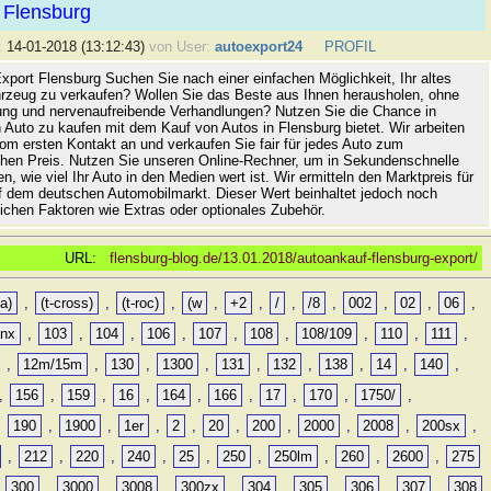
 Flensburg
:
14-01-2018 (13:12:43)
von User:
autoexport24
PROFIL
xport Flensburg Suchen Sie nach einer einfachen Möglichkeit, Ihr altes
rzeug zu verkaufen? Wollen Sie das Beste aus Ihnen herausholen, ohne
ung und nervenaufreibende Verhandlungen? Nutzen Sie die Chance in
 Auto zu kaufen mit dem Kauf von Autos in Flensburg bietet. Wir arbeiten
vom ersten Kontakt an und verkaufen Sie fair für jedes Auto zum
hen Preis. Nutzen Sie unseren Online-Rechner, um in Sekundenschnelle
n, wie viel Ihr Auto in den Medien wert ist. Wir ermitteln den Marktpreis für
uf dem deutschen Automobilmarkt. Dieser Wert beinhaltet jedoch noch
lichen Faktoren wie Extras oder optionales Zubehör.
URL:
flensburg-blog.de/13.01.2018/autoankauf-flensburg-export/
a)
,
(t-cross)
,
(t-roc)
,
(w
,
+2
,
/
,
/8
,
002
,
02
,
06
,
0nx
,
103
,
104
,
106
,
107
,
108
,
108/109
,
110
,
111
,
,
12m/15m
,
130
,
1300
,
131
,
132
,
138
,
14
,
140
,
,
156
,
159
,
16
,
164
,
166
,
17
,
170
,
1750/
,
,
190
,
1900
,
1er
,
2
,
20
,
200
,
2000
,
2008
,
200sx
,
,
212
,
220
,
240
,
25
,
250
,
250lm
,
260
,
2600
,
275
,
300
,
3000
,
3008
,
300zx
,
304
,
305
,
306
,
307
,
308