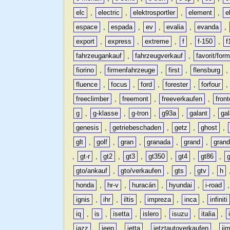
elc
,
electric
,
elektrosportler
,
element
,
e
espace
,
espada
,
ev
,
evalia
,
evanda
,
export
,
express
,
extreme
,
f
,
f-150
,
f
fahrzeugankauf
,
fahrzeugverkauf
,
favorit/for
fiorino
,
firmenfahrzeuge
,
first
,
flensburg
fluence
,
focus
,
ford
,
forester
,
forfour
freeclimber
,
freemont
,
freeverkaufen
,
front
g
,
g-klasse
,
g-tron
,
g93a
,
galant
,
ga
genesis
,
getriebeschaden
,
getz
,
ghost
,
glt
,
golf
,
gran
,
granada
,
grand
,
gran
,
gt-r
,
gt2
,
gt3
,
gt350
,
gt4
,
gt86
,
gto/ankauf
,
gto/verkaufen
,
gts
,
gtv
,
h
honda
,
hr-v
,
huracán
,
hyundai
,
i-road
ignis
,
ihr
,
iltis
,
impreza
,
inca
,
infiniti
iq
,
is
,
isetta
,
islero
,
isuzu
,
italia
,
jazz
,
jeep
,
jetta
,
jetztautoverkaufen
,
ji