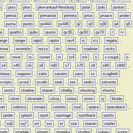
n
,
pixo
,
pkw
,
pkw-ankauf-flensburg
,
polar
,
polo
,
ponton
,
,
previa
,
pride
,
primastar
,
primera
,
prius
,
proace
,
probe
,
puma
,
punto
,
pv444
,
pv445
,
q2
,
q3
,
q30
,
q4
,
q5
ai
,
quattro
,
qubo
,
quoris
,
qx30
,
qx50
,
qx70
,
r
,
r+
,
ange
,
ranger
,
rapid
,
raptor
,
rav4
,
rc
,
rcz
,
regata
,
etona
,
reventón
,
rezzo
,
rio
,
ritmo
,
roadster
,
rocks
,
ter
,
rover
,
rs
,
runner
,
rx
,
rx4
,
rxh
,
s
,
s-coupé
,
s-
s4
,
s40
,
s5
,
s6
,
s60
,
s7
,
s70
,
s8
,
s80
,
s800
,
ntana
,
sapporo
,
satis
,
saveiro
,
saxo
,
sc
,
scaglietti
,
scorpio
,
scout
,
scudo
,
seat
,
sec
,
sedici
,
seicento
,
,
sesto
,
shadow
,
sharan
,
shelby
,
shooting
,
shuma
,
te
,
silver
,
silverado
,
silvia
,
sintra
,
sirion
,
sj
,
škoda
,
art
,
solenza
,
sonata
,
sorento
,
soul
,
space
,
spaceback
,
,
spider
,
splash
,
sport
,
sportage
,
sportback
,
sports
,
,
sq5
,
sq7
,
srt
,
ssr
,
st
,
star
,
starion
,
starlet
,
trada
,
stradale
,
stream
,
streetka
,
studien
,
subaru
,
sunny
,