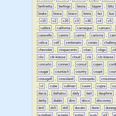
berlinetta
,
berlingo
,
besta
,
bipper
,
blitz
brake
,
brava
,
bravo
,
brera
,
brz
,
bus
,
c15
,
c2
,
c25
,
c3
,
c30
,
c4
,
c5
,
calibra
,
california
,
camargue
,
camaro
,
caravelle
,
carens
,
carina
,
carisma
,
carn
celica
,
cell
,
centenario
,
cerato
,
challen
chevrolet
,
cinquecento
,
citan
,
citigo
,
ci
clio
,
clk-klasse
,
cloud
,
cls
,
cls-klasse
concerto
,
connect
,
consul
,
copen
,
cord
cougar
,
countach
,
country
,
coupé
,
cour
crossgolf
,
crossland
,
crosspolo
,
crosstour
,
ct
,
cube
,
cullinan
,
cuore
,
cupra
,
cu
dacia
,
daihatsu
,
daily
,
dart
,
dauphine
derby
,
diablo
,
dino
,
disco
,
discovery
ds4
,
ds5
,
ds6
,
ducato
,
dune
,
durang
e-mehari
,
e-serie
,
e-tron
,
e-up
,
e3
,
e