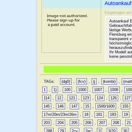
Autoankauf
Eingetragen am
Autoankauf E
Gebrauchtfah
lästige Werb
Flensburg ein
transparent 
höchstmöglic
herauszufinde
Ihr Modell a
keine persön
TAGs:
(dg0)
,
(fcv)
,
(j
,
(kombi)
,
(matt
1
,
1)
,
100
,
1000
,
1007
,
1008
,
10
114
,
12
,
121
,
123
,
124
,
126
,
127
145
,
146
,
147
,
15
,
1500/1600
,
155
17m/20m/23m/26m
,
18
,
181
,
183
,
19
203
,
204
,
205
,
206
,
207
,
208
,
21
,
288
,
29
,
2cv
,
2er
,
3
,
3/20
,
30