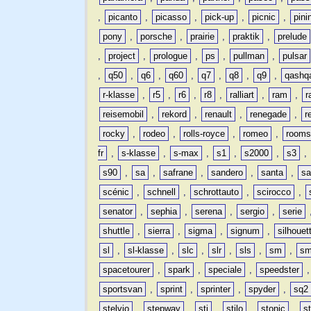
,
picanto
,
picasso
,
pick-up
,
picnic
,
pini
pony
,
porsche
,
prairie
,
praktik
,
prelude
,
project
,
prologue
,
ps
,
pullman
,
pulsar
,
q50
,
q6
,
q60
,
q7
,
q8
,
q9
,
qashq
r-klasse
,
r5
,
r6
,
r8
,
ralliart
,
ram
,
r
reisemobil
,
rekord
,
renault
,
renegade
,
r
rocky
,
rodeo
,
rolls-royce
,
romeo
,
rooms
fr
,
s-klasse
,
s-max
,
s1
,
s2000
,
s3
,
s90
,
sa
,
safrane
,
sandero
,
santa
,
sa
scénic
,
schnell
,
schrottauto
,
scirocco
,
senator
,
sephia
,
serena
,
sergio
,
serie
shuttle
,
sierra
,
sigma
,
signum
,
silhouet
sl
,
sl-klasse
,
slc
,
slr
,
sls
,
sm
,
sm
spacetourer
,
spark
,
speciale
,
speedster
sportsvan
,
sprint
,
sprinter
,
spyder
,
sq2
stelvio
,
stepway
,
sti
,
stilo
,
stonic
,
s