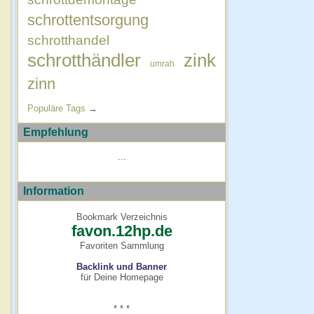
schrottentsorgung
schrotthandel
schrotthändler
zink
umrah
zinn
Populäre Tags
→
Empfehlung
...
Information
Bookmark Verzeichnis
favon.12hp.de
Favoriten Sammlung
Backlink und Banner
für Deine Homepage
* * *