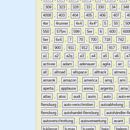
,
309
,
323
,
328
,
33
,
330
,
34
,
348
4008
,
403
,
404
,
405
,
406
,
407
,
4
4er
,
4runner
,
4x4
,
4x4²
,
5
,
50
,
50
550
,
575m
,
599
,
5er
,
6
,
600
,
600
6er
,
6x6
,
7
,
70
,
700
,
718
,
742
,
90
,
900
,
911
,
912
,
914
,
917
,
918
a1
,
a2
,
a2q
,
a3
,
a4
,
a5
,
a6
,
a
activee
,
adam
,
adenauer
,
agila
,
air
,
all
,
allroad
,
allspace
,
alltrack
,
almera
amarok
,
amazon
,
america
,
amg
,
ami
aperta
,
applause
,
arena
,
argenta
,
arna
atlas
,
atos
,
audi
,
auris
,
auto
,
auto-e
flensburg
,
auto-verschrotten
,
autoabholung
,
flensburg
,
autohandel-flensburg
,
autohändler-f
autoverschrottung
,
autoverwertung
,
avant
,
b-klasse
,
b-max
,
b-serie
,
baja
,
baleno