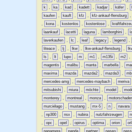
k
,
ka
,
kad
,
kadett
,
kadjar
,
käfer
,
kaufen
,
kauft
,
kfz
,
kfz-ankauf-flensburg
,
kona
,
kostenlos
,
kostenlose
,
kraftfahrze
laankauf
,
lacetti
,
laguna
,
lamborghini
,
l
laverkaufen
,
lc
,
leaf
,
legacy
,
legend
,
liteace
,
lj
,
lkw
,
lkw-ankauf-flensburg
,
lk
ls
,
lt
,
lupo
,
m
,
m1
,
m135i
,
m2
,
magentis
,
malibu
,
manta
,
marbella
,
ma
maxima
,
mazda
,
mazda2
,
mazda3
,
mb
mercedes-amg
,
mercedes-maybach
,
meriva
mitsubishi
,
miura
,
möchte
,
model
,
mode
monterey
,
montreal
,
monza
,
motorschade
murciélago
,
mustang
,
mx-5
,
n
,
navara
,
np300
,
nsx
,
nubira
,
nutzfahrzeugen
,
n
,
opc
,
opel
,
opirus
,
optima
,
orion
,
or
panamera
,
panda
,
partner
,
paseo
,
pass