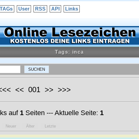
TAGs
User
RSS
API
Links
Tags: inca
 <<< << 001 >> >>>
ks auf
1
Seiten --- Aktuelle Seite:
1
Neuer
Älter
Letzte