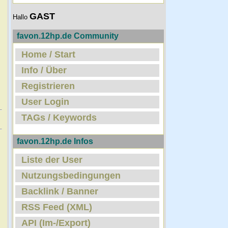
GAST
Hallo
favon.12hp.de Community
Home / Start
Info / Über
Registrieren
User Login
TAGs / Keywords
favon.12hp.de Infos
Liste der User
Nutzungsbedingungen
Backlink / Banner
RSS Feed (XML)
API (Im-/Export)