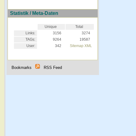
Statistik / Meta-Daten
Unique
Total
Links:
3156
3274
TAGs:
9264
19587
User:
342
Sitemap XML
Bookmarks
RSS Feed