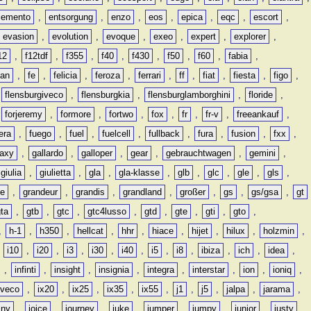
lemento
,
entsorgung
,
enzo
,
eos
,
epica
,
eqc
,
escort
,
evasion
,
evolution
,
evoque
,
exeo
,
expert
,
explorer
,
12
,
f12tdf
,
f355
,
f40
,
f430
,
f50
,
f60
,
fabia
,
man
,
fe
,
felicia
,
feroza
,
ferrari
,
ff
,
fiat
,
fiesta
,
figo
,
,
flensburgiveco
,
flensburgkia
,
flensburglamborghini
,
floride
,
,
forjeremy
,
formore
,
fortwo
,
fox
,
fr
,
fr-v
,
freeankauf
,
era
,
fuego
,
fuel
,
fuelcell
,
fullback
,
fura
,
fusion
,
fxx
,
laxy
,
gallardo
,
galloper
,
gear
,
gebrauchtwagen
,
gemini
,
giulia
,
giulietta
,
gla
,
gla-klasse
,
glb
,
glc
,
gle
,
gls
,
de
,
grandeur
,
grandis
,
grandland
,
großer
,
gs
,
gs/gsa
,
gt
gta
,
gtb
,
gtc
,
gtc4lusso
,
gtd
,
gte
,
gti
,
gto
,
,
h-1
,
h350
,
hellcat
,
hhr
,
hiace
,
hijet
,
hilux
,
holzmin
,
,
i10
,
i20
,
i3
,
i30
,
i40
,
i5
,
i8
,
ibiza
,
ich
,
idea
,
,
infinti
,
insight
,
insignia
,
integra
,
interstar
,
ion
,
ioniq
,
iveco
,
ix20
,
ix25
,
ix35
,
ix55
,
j1
,
j5
,
jalpa
,
jarama
,
mny
,
joice
,
journey
,
juke
,
jumper
,
jumpy
,
junior
,
justy
,