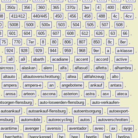
,
350z
,
356
,
360
,
365
,
370z
,
3er
,
4
,
400
,
4007
,
08
,
411/412
,
440/445
,
450
,
456
,
458
,
488
,
4c
,
4cv
,
0
,
5008
,
500l
,
500x
,
503
,
504
,
505
,
507
,
508
,
8
,
601
,
604
,
605
,
607
,
608
,
612
,
626
,
63
,
66
,
75
,
770
,
7er
,
8
,
80
,
806
,
807
,
850
,
8c
,
8er
,
,
924
,
928
,
929
,
944
,
959
,
968
,
9er
,
a
,
a-klasse
,
7
,
a8
,
a9
,
abarth
,
acadiane
,
accent
,
accord
,
active
,
aircross
,
alaskan
,
alero
,
alfa
,
alfasud
,
alfetta
,
alhambra
,
,
altauto
,
altautoverschrottung
,
altea
,
altfahrzeug
,
alto
,
,
ampera
,
ampera-e
,
an
,
angebotene
,
ankauf
,
antara
,
,
arosa
,
arteon
,
ascona
,
asterion
,
astra
,
asx
,
ateca
,
ntsorgen-flensburg
,
auto-loswerden-flensburg
,
auto-verkaufen-
autoankauf
,
autoankauf-flensburg
,
autoentsorgung
,
autoexport-
lensburg
,
automobile
,
autorecycling
,
autos
,
autoverschrotten
,
avantime
,
avenger
,
avensis
,
aventador
,
aveo
,
ax
,
aygo
,
,
barchetta
,
barockengel
,
be
,
bee
,
beetle
,
bel
,
berlina
,