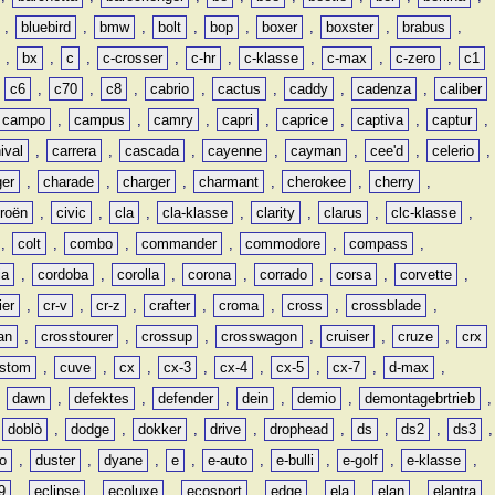
,
bluebird
,
bmw
,
bolt
,
bop
,
boxer
,
boxster
,
brabus
,
,
bx
,
c
,
c-crosser
,
c-hr
,
c-klasse
,
c-max
,
c-zero
,
c1
,
c6
,
c70
,
c8
,
cabrio
,
cactus
,
caddy
,
cadenza
,
caliber
campo
,
campus
,
camry
,
capri
,
caprice
,
captiva
,
captur
,
ival
,
carrera
,
cascada
,
cayenne
,
cayman
,
cee'd
,
celerio
,
ger
,
charade
,
charger
,
charmant
,
cherokee
,
cherry
,
troën
,
civic
,
cla
,
cla-klasse
,
clarity
,
clarus
,
clc-klasse
,
,
colt
,
combo
,
commander
,
commodore
,
compass
,
ia
,
cordoba
,
corolla
,
corona
,
corrado
,
corsa
,
corvette
,
ier
,
cr-v
,
cr-z
,
crafter
,
croma
,
cross
,
crossblade
,
an
,
crosstourer
,
crossup
,
crosswagon
,
cruiser
,
cruze
,
crx
stom
,
cuve
,
cx
,
cx-3
,
cx-4
,
cx-5
,
cx-7
,
d-max
,
,
dawn
,
defektes
,
defender
,
dein
,
demio
,
demontagebrtrieb
,
,
doblò
,
dodge
,
dokker
,
drive
,
drophead
,
ds
,
ds2
,
ds3
,
o
,
duster
,
dyane
,
e
,
e-auto
,
e-bulli
,
e-golf
,
e-klasse
,
9
,
eclipse
,
ecoluxe
,
ecosport
,
edge
,
ela
,
elan
,
elantra
,