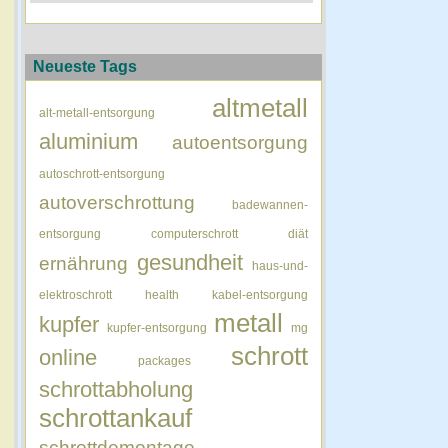
Neueste Tags
altmetall
alt-metall-entsorgung
aluminium
autoentsorgung
autoschrott-entsorgung
autoverschrottung
badewannen-
entsorgung
computerschrott
diät
gesundheit
ernährung
haus-und-
elektroschrott
health
kabel-entsorgung
metall
kupfer
kupfer-entsorgung
mg
schrott
online
packages
schrottabholung
schrottankauf
schrottdemontage