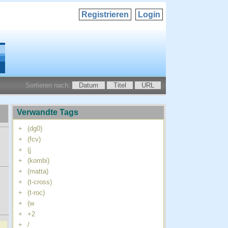
Registrieren
Login
Sortieren nach:
Datum
Titel
URL
Verwandte Tags
+
(dg0)
+
(fcv)
+
(j
+
(kombi)
+
(matta)
+
(t-cross)
+
(t-roc)
+
(w
+
+2
+
/