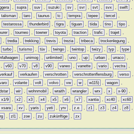
ggera
,
supra
,
suv
,
suzuki
,
sv
,
svr
,
svt
,
svx
,
swift
,
talisman
,
taro
,
taunus
,
tc
,
tempra
,
tepee
,
tercel
,
,
testarossa
,
thunderbird
,
tigra
,
tiguan
,
tiida
,
tino
,
tipo
,
ourer
,
tourneo
,
towner
,
toyota
,
traction
,
trafic
,
trajet
,
,
tredia
,
trekking
,
trevis
,
trezia
,
tribeca
,
trockenlegung
,
,
turbo
,
turismo
,
tüv
,
twingo
,
twintop
,
twizy
,
typ
,
type
nfallwagen
,
unimog
,
unlimited
,
uno
,
up
,
urban
,
urraco
,
,
v60
,
v70
,
v8
,
v90
,
vaneo
,
vanette
,
vario
,
vectra
,
verkauf
,
verkaufen
,
verschrotten
,
verschrottenflensburg
,
verso
,
varo
,
volante
,
volt
,
volvo
,
vw
,
w
,
w115)
,
wagon
,
dstar
,
wir
,
wohnmobil
,
wraith
,
wrangler
,
wrx
,
x
,
x-90
,
x1/9
,
x2
,
x3
,
x4
,
x5
,
x6
,
x7
,
xantia
,
xc40
,
xc60
xsara
,
xv
,
yaris
,
yeti
,
yrv
,
z.e.
,
z1
,
z3
,
z4
,
z8
,
rg
,
zl1
,
zoe
,
zu
,
zukünftige
,
zx