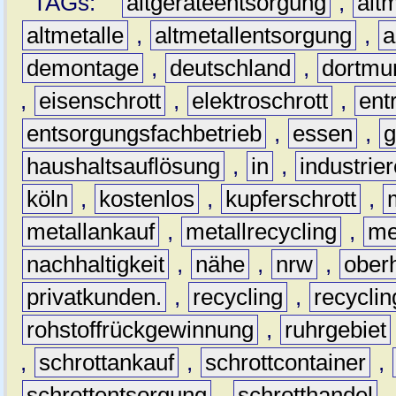
TAGs:
altgeräteentsorgung
,
altm
altmetalle
,
altmetallentsorgung
,
a
demontage
,
deutschland
,
dortmu
,
eisenschrott
,
elektroschrott
,
ent
entsorgungsfachbetrieb
,
essen
,
g
haushaltsauflösung
,
in
,
industrie
köln
,
kostenlos
,
kupferschrott
,
metallankauf
,
metallrecycling
,
me
nachhaltigkeit
,
nähe
,
nrw
,
ober
privatkunden.
,
recycling
,
recyclin
rohstoffrückgewinnung
,
ruhrgebiet
,
schrottankauf
,
schrottcontainer
,
schrottentsorgung
,
schrotthandel