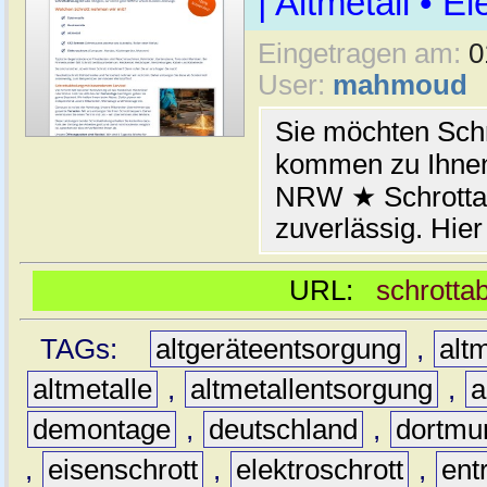
| Altmetall • E
Eingetragen am:
0
User:
mahmoud
Sie möchten Schr
kommen zu Ihnen
NRW ★ Schrottab
zuverlässig. Hier
URL:
schrotta
TAGs:
altgeräteentsorgung
,
altm
altmetalle
,
altmetallentsorgung
,
a
demontage
,
deutschland
,
dortmu
,
eisenschrott
,
elektroschrott
,
ent