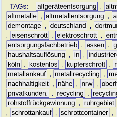
TAGs:
altgeräteentsorgung
,
altm
altmetalle
,
altmetallentsorgung
,
a
demontage
,
deutschland
,
dortmu
,
eisenschrott
,
elektroschrott
,
ent
entsorgungsfachbetrieb
,
essen
,
g
haushaltsauflösung
,
in
,
industrie
köln
,
kostenlos
,
kupferschrott
,
metallankauf
,
metallrecycling
,
me
nachhaltigkeit
,
nähe
,
nrw
,
ober
privatkunden.
,
recycling
,
recyclin
rohstoffrückgewinnung
,
ruhrgebiet
,
schrottankauf
,
schrottcontainer
,