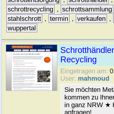
schrottrecycling
,
schrottsammlung
stahlschrott
,
termin
,
verkaufen
,
wuppertal
Schrotthändler
Recycling
Eingetragen am:
0
User:
mahmoud
Sie möchten Meta
kommen zu Ihnen
in ganz NRW ★ H
anfragen!