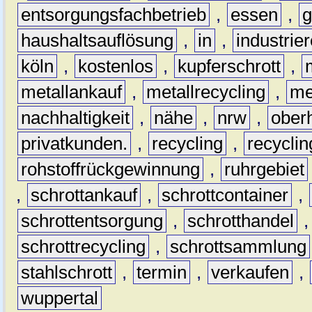
entsorgungsfachbetrieb
,
essen
,
g
haushaltsauflösung
,
in
,
industrie
köln
,
kostenlos
,
kupferschrott
,
metallankauf
,
metallrecycling
,
me
nachhaltigkeit
,
nähe
,
nrw
,
ober
privatkunden.
,
recycling
,
recyclin
rohstoffrückgewinnung
,
ruhrgebiet
,
schrottankauf
,
schrottcontainer
,
schrottentsorgung
,
schrotthandel
schrottrecycling
,
schrottsammlung
stahlschrott
,
termin
,
verkaufen
,
wuppertal