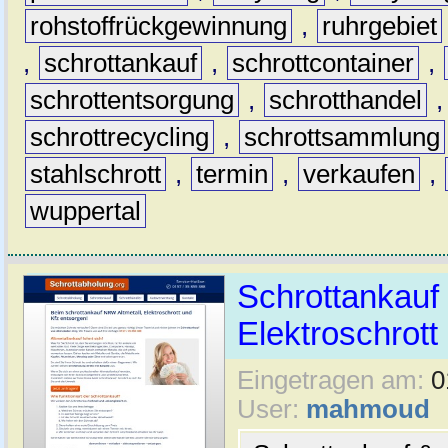
rohstoffrückgewinnung
,
ruhrgebiet
,
schrottankauf
,
schrottcontainer
,
schrottentsorgung
,
schrotthandel
schrottrecycling
,
schrottsammlung
stahlschrott
,
termin
,
verkaufen
,
wuppertal
Schrottankauf 
Elektroschrott 
Eingetragen am:
0
User:
mahmoud