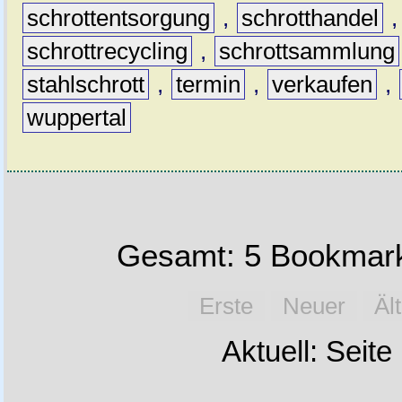
schrottentsorgung
,
schrotthandel
schrottrecycling
,
schrottsammlung
stahlschrott
,
termin
,
verkaufen
,
wuppertal
Gesamt: 5 Bookmark
Erste
Neuer
Äl
Aktuell: Seite