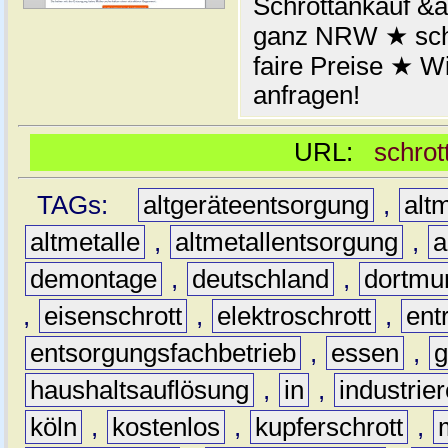
Schrottankauf &a
ganz NRW ★ schn
faire Preise ★ W
anfragen!
URL:
schrot
TAGs:
altgeräteentsorgung
,
altm
altmetalle
,
altmetallentsorgung
,
a
demontage
,
deutschland
,
dortmu
,
eisenschrott
,
elektroschrott
,
ent
entsorgungsfachbetrieb
,
essen
,
g
haushaltsauflösung
,
in
,
industrie
köln
,
kostenlos
,
kupferschrott
,