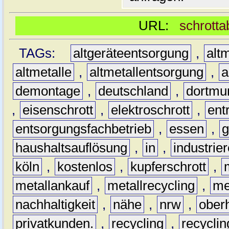
URL:
schrotta
TAGs:
altgeräteentsorgung
,
altm
altmetalle
,
altmetallentsorgung
,
a
demontage
,
deutschland
,
dortmu
,
eisenschrott
,
elektroschrott
,
ent
entsorgungsfachbetrieb
,
essen
,
g
haushaltsauflösung
,
in
,
industrie
köln
,
kostenlos
,
kupferschrott
,
metallankauf
,
metallrecycling
,
me
nachhaltigkeit
,
nähe
,
nrw
,
ober
privatkunden.
,
recycling
,
recyclin