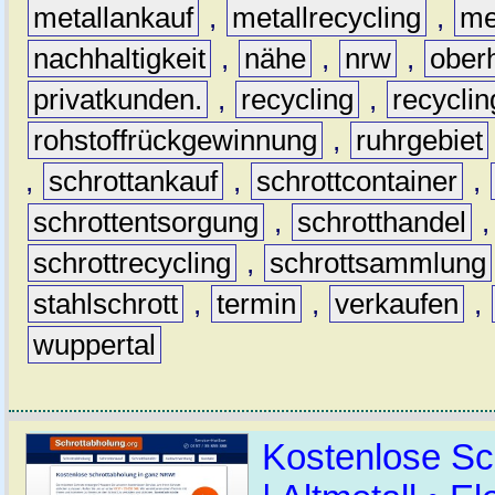
metallankauf
,
metallrecycling
,
me
nachhaltigkeit
,
nähe
,
nrw
,
ober
privatkunden.
,
recycling
,
recyclin
rohstoffrückgewinnung
,
ruhrgebiet
,
schrottankauf
,
schrottcontainer
,
schrottentsorgung
,
schrotthandel
schrottrecycling
,
schrottsammlung
stahlschrott
,
termin
,
verkaufen
,
wuppertal
Kostenlose Sc