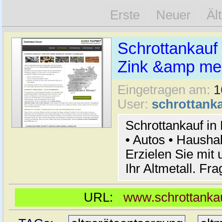
Erste
Neuer
Äl
Schrottankauf 
Zink &amp meh
Eingetragen am:
1
User:
schrottanka
Schrottankauf in
• Autos • Hausha
Erzielen Sie mit 
Ihr Altmetall. Fr
URL:
www.schrottankau