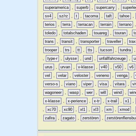
superamerica
,
superb
,
supercarry
,
superle
sx4
,
sz/rz
,
t
,
tacoma
,
taft
,
tahoe
,
terios
,
terra
,
terracan
,
terrain
,
terrano
toledo
,
totalschaden
,
touareg
,
touran
,
t
trans
,
transit
,
transporter
,
traveller
,
trax
trooper
,
trs
,
tt
,
tts
,
tucson
,
tundra
,
type-r
,
ulysse
,
und
,
unfallfahrzeuge
,
u
urus
,
urvan
,
v-klasse
,
v40
,
v50
,
v6
vel
,
velar
,
veloster
,
veneno
,
venga
,
verso-s
,
viano
,
viper
,
visa
,
vitara
,
vi
wagoneer
,
wasp
,
wer
,
will
,
wind
,
win
x-klasse
,
x-perience
,
x-tr
,
x-trail
,
x1
,
,
xc70
,
xc90
,
xl1
,
xl3
,
xm
,
xmod
,
zafira
,
zagato
,
zerstören
,
zerstörenflensbu