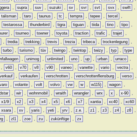
ggera
,
supra
,
suv
,
suzuki
,
sv
,
svr
,
svt
,
svx
,
swift
,
talisman
,
taro
,
taunus
,
tc
,
tempra
,
tepee
,
tercel
,
,
testarossa
,
thunderbird
,
tigra
,
tiguan
,
tiida
,
tino
,
tipo
,
ourer
,
tourneo
,
towner
,
toyota
,
traction
,
trafic
,
trajet
,
,
tredia
,
trekking
,
trevis
,
trezia
,
tribeca
,
trockenlegung
,
,
turbo
,
turismo
,
tüv
,
twingo
,
twintop
,
twizy
,
typ
,
type
nfallwagen
,
unimog
,
unlimited
,
uno
,
up
,
urban
,
urraco
,
,
v60
,
v70
,
v8
,
v90
,
vaneo
,
vanette
,
vario
,
vectra
,
verkauf
,
verkaufen
,
verschrotten
,
verschrottenflensburg
,
verso
,
varo
,
volante
,
volt
,
volvo
,
vw
,
w
,
w115)
,
wagon
,
dstar
,
wir
,
wohnmobil
,
wraith
,
wrangler
,
wrx
,
x
,
x-90
,
x1/9
,
x2
,
x3
,
x4
,
x5
,
x6
,
x7
,
xantia
,
xc40
,
xc60
xsara
,
xv
,
yaris
,
yeti
,
yrv
,
z.e.
,
z1
,
z3
,
z4
,
z8
,
rg
,
zl1
,
zoe
,
zu
,
zukünftige
,
zx