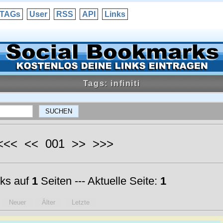
TAGs
User
RSS
API
Links
Tags: infiniti
 <<< << 001 >> >>>
ks auf
1
Seiten --- Aktuelle Seite:
1
Neuer
Älter
Letzte