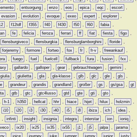
lemento
,
entsorgung
,
enzo
,
eos
,
epica
,
eqc
,
escort
,
evasion
,
evolution
,
evoque
,
exeo
,
expert
,
explorer
,
12
,
f12tdf
,
f355
,
f40
,
f430
,
f50
,
f60
,
fabia
,
man
,
fe
,
felicia
,
feroza
,
ferrari
,
ff
,
fiat
,
fiesta
,
figo
,
,
flensburgiveco
,
flensburgkia
,
flensburglamborghini
,
floride
,
,
forjeremy
,
formore
,
fortwo
,
fox
,
fr
,
fr-v
,
freeankauf
,
era
,
fuego
,
fuel
,
fuelcell
,
fullback
,
fura
,
fusion
,
fxx
,
laxy
,
gallardo
,
galloper
,
gear
,
gebrauchtwagen
,
gemini
,
giulia
,
giulietta
,
gla
,
gla-klasse
,
glb
,
glc
,
gle
,
gls
,
de
,
grandeur
,
grandis
,
grandland
,
großer
,
gs
,
gs/gsa
,
gt
gta
,
gtb
,
gtc
,
gtc4lusso
,
gtd
,
gte
,
gti
,
gto
,
,
h-1
,
h350
,
hellcat
,
hhr
,
hiace
,
hijet
,
hilux
,
holzmin
,
,
i10
,
i20
,
i3
,
i30
,
i40
,
i5
,
i8
,
ibiza
,
ich
,
idea
,
,
infinti
,
insight
,
insignia
,
integra
,
interstar
,
ion
,
ioniq
,
iveco
,
ix20
,
ix25
,
ix35
,
ix55
,
j1
,
j5
,
jalpa
,
jarama
,
mny
,
joice
,
journey
,
juke
,
jumper
,
jumpy
,
junior
,
justy
,