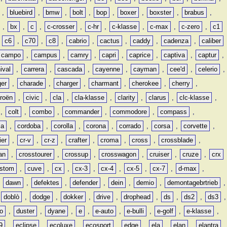
,
bluebird
,
bmw
,
bolt
,
bop
,
boxer
,
boxster
,
brabus
,
,
bx
,
c
,
c-crosser
,
c-hr
,
c-klasse
,
c-max
,
c-zero
,
c1
,
c6
,
c70
,
c8
,
cabrio
,
cactus
,
caddy
,
cadenza
,
caliber
campo
,
campus
,
camry
,
capri
,
caprice
,
captiva
,
captur
,
ival
,
carrera
,
cascada
,
cayenne
,
cayman
,
cee'd
,
celerio
,
ger
,
charade
,
charger
,
charmant
,
cherokee
,
cherry
,
troën
,
civic
,
cla
,
cla-klasse
,
clarity
,
clarus
,
clc-klasse
,
,
colt
,
combo
,
commander
,
commodore
,
compass
,
ia
,
cordoba
,
corolla
,
corona
,
corrado
,
corsa
,
corvette
,
ier
,
cr-v
,
cr-z
,
crafter
,
croma
,
cross
,
crossblade
,
an
,
crosstourer
,
crossup
,
crosswagon
,
cruiser
,
cruze
,
crx
stom
,
cuve
,
cx
,
cx-3
,
cx-4
,
cx-5
,
cx-7
,
d-max
,
,
dawn
,
defektes
,
defender
,
dein
,
demio
,
demontagebrtrieb
,
,
doblò
,
dodge
,
dokker
,
drive
,
drophead
,
ds
,
ds2
,
ds3
,
o
,
duster
,
dyane
,
e
,
e-auto
,
e-bulli
,
e-golf
,
e-klasse
,
9
,
eclipse
,
ecoluxe
,
ecosport
,
edge
,
ela
,
elan
,
elantra
,