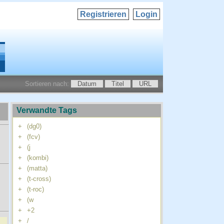
Registrieren
Login
Sortieren nach:
Datum
Titel
URL
Verwandte Tags
+
(dg0)
+
(fcv)
+
(j
+
(kombi)
+
(matta)
+
(t-cross)
+
(t-roc)
+
(w
+
+2
+
/