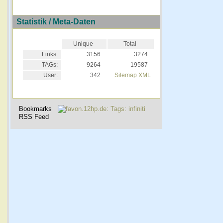
Statistik / Meta-Daten
Unique
Total
Links:
3156
3274
TAGs:
9264
19587
User:
342
Sitemap XML
Bookmarks
RSS Feed