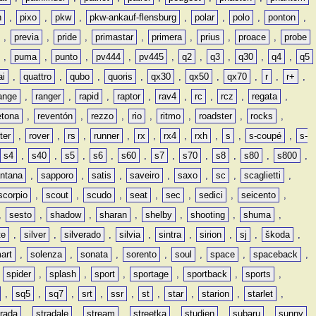
n
,
pixo
,
pkw
,
pkw-ankauf-flensburg
,
polar
,
polo
,
ponton
,
,
previa
,
pride
,
primastar
,
primera
,
prius
,
proace
,
probe
,
puma
,
punto
,
pv444
,
pv445
,
q2
,
q3
,
q30
,
q4
,
q5
ai
,
quattro
,
qubo
,
quoris
,
qx30
,
qx50
,
qx70
,
r
,
r+
,
ange
,
ranger
,
rapid
,
raptor
,
rav4
,
rc
,
rcz
,
regata
,
etona
,
reventón
,
rezzo
,
rio
,
ritmo
,
roadster
,
rocks
,
ter
,
rover
,
rs
,
runner
,
rx
,
rx4
,
rxh
,
s
,
s-coupé
,
s-
s4
,
s40
,
s5
,
s6
,
s60
,
s7
,
s70
,
s8
,
s80
,
s800
,
ntana
,
sapporo
,
satis
,
saveiro
,
saxo
,
sc
,
scaglietti
,
scorpio
,
scout
,
scudo
,
seat
,
sec
,
sedici
,
seicento
,
,
sesto
,
shadow
,
sharan
,
shelby
,
shooting
,
shuma
,
te
,
silver
,
silverado
,
silvia
,
sintra
,
sirion
,
sj
,
škoda
,
art
,
solenza
,
sonata
,
sorento
,
soul
,
space
,
spaceback
,
,
spider
,
splash
,
sport
,
sportage
,
sportback
,
sports
,
,
sq5
,
sq7
,
srt
,
ssr
,
st
,
star
,
starion
,
starlet
,
trada
,
stradale
,
stream
,
streetka
,
studien
,
subaru
,
sunny
,