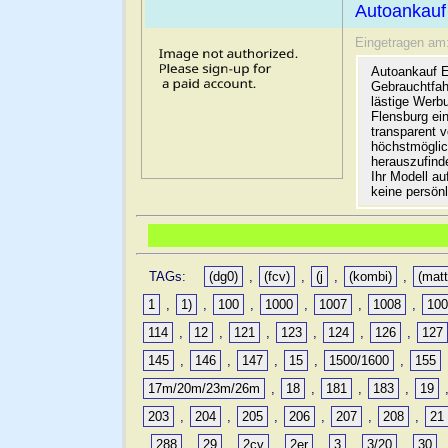
Autoankauf
Eingetragen am
Autoankauf E
Gebrauchtfah
lästige Werb
Flensburg ein
transparent 
höchstmöglic
herauszufinde
Ihr Modell a
keine persön
TAGs:
(dg0)
,
(fcv)
,
(j
,
(kombi)
,
(matt
1
,
1)
,
100
,
1000
,
1007
,
1008
,
10
114
,
12
,
121
,
123
,
124
,
126
,
127
145
,
146
,
147
,
15
,
1500/1600
,
155
17m/20m/23m/26m
,
18
,
181
,
183
,
19
203
,
204
,
205
,
206
,
207
,
208
,
21
,
288
,
29
,
2cv
,
2er
,
3
,
3/20
,
30