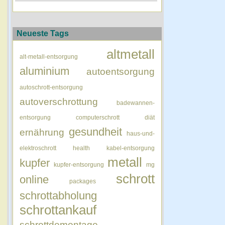
Neueste Tags
altmetall
alt-metall-entsorgung
aluminium
autoentsorgung
autoschrott-entsorgung
autoverschrottung
badewannen-
entsorgung
computerschrott
diät
gesundheit
ernährung
haus-und-
elektroschrott
health
kabel-entsorgung
metall
kupfer
kupfer-entsorgung
mg
schrott
online
packages
schrottabholung
schrottankauf
schrottdemontage