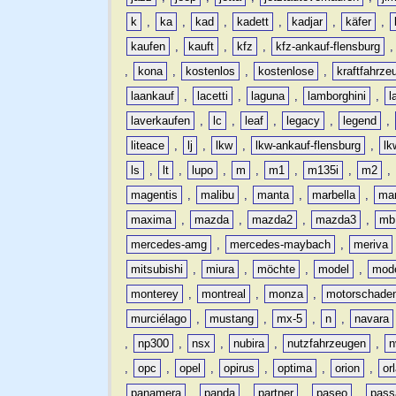
k
,
ka
,
kad
,
kadett
,
kadjar
,
käfer
,
kaufen
,
kauft
,
kfz
,
kfz-ankauf-flensburg
,
kona
,
kostenlos
,
kostenlose
,
kraftfahrze
laankauf
,
lacetti
,
laguna
,
lamborghini
,
l
laverkaufen
,
lc
,
leaf
,
legacy
,
legend
,
liteace
,
lj
,
lkw
,
lkw-ankauf-flensburg
,
lk
ls
,
lt
,
lupo
,
m
,
m1
,
m135i
,
m2
,
magentis
,
malibu
,
manta
,
marbella
,
ma
maxima
,
mazda
,
mazda2
,
mazda3
,
mb
mercedes-amg
,
mercedes-maybach
,
meriva
mitsubishi
,
miura
,
möchte
,
model
,
mode
monterey
,
montreal
,
monza
,
motorschade
murciélago
,
mustang
,
mx-5
,
n
,
navara
,
np300
,
nsx
,
nubira
,
nutzfahrzeugen
,
n
,
opc
,
opel
,
opirus
,
optima
,
orion
,
or
panamera
,
panda
,
partner
,
paseo
,
pass