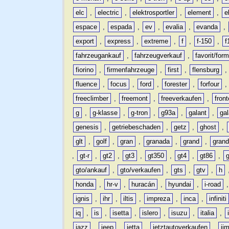
elc
,
electric
,
elektrosportler
,
element
,
e
espace
,
espada
,
ev
,
evalia
,
evanda
,
export
,
express
,
extreme
,
f
,
f-150
,
f
fahrzeugankauf
,
fahrzeugverkauf
,
favorit/for
fiorino
,
firmenfahrzeuge
,
first
,
flensburg
fluence
,
focus
,
ford
,
forester
,
forfour
freeclimber
,
freemont
,
freeverkaufen
,
front
g
,
g-klasse
,
g-tron
,
g93a
,
galant
,
ga
genesis
,
getriebeschaden
,
getz
,
ghost
,
glt
,
golf
,
gran
,
granada
,
grand
,
gran
,
gt-r
,
gt2
,
gt3
,
gt350
,
gt4
,
gt86
,
gto/ankauf
,
gto/verkaufen
,
gts
,
gtv
,
h
honda
,
hr-v
,
huracán
,
hyundai
,
i-road
ignis
,
ihr
,
iltis
,
impreza
,
inca
,
infiniti
iq
,
is
,
isetta
,
islero
,
isuzu
,
italia
,
jazz
,
jeep
,
jetta
,
jetztautoverkaufen
,
ji