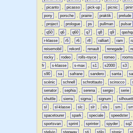
,
picanto
,
picasso
,
pick-up
,
picnic
,
pini
pony
,
porsche
,
prairie
,
praktik
,
prelude
,
project
,
prologue
,
ps
,
pullman
,
pulsar
,
q50
,
q6
,
q60
,
q7
,
q8
,
q9
,
qashq
r-klasse
,
r5
,
r6
,
r8
,
ralliart
,
ram
,
r
reisemobil
,
rekord
,
renault
,
renegade
,
r
rocky
,
rodeo
,
rolls-royce
,
romeo
,
rooms
fr
,
s-klasse
,
s-max
,
s1
,
s2000
,
s3
,
s90
,
sa
,
safrane
,
sandero
,
santa
,
sa
scénic
,
schnell
,
schrottauto
,
scirocco
,
senator
,
sephia
,
serena
,
sergio
,
serie
shuttle
,
sierra
,
sigma
,
signum
,
silhouet
sl
,
sl-klasse
,
slc
,
slr
,
sls
,
sm
,
sm
spacetourer
,
spark
,
speciale
,
speedster
sportsvan
,
sprint
,
sprinter
,
spyder
,
sq2
stelvio
,
stepway
,
sti
,
stilo
,
stonic
,
s