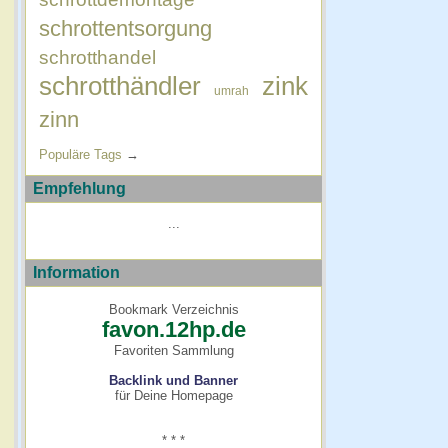
schrottentsorgung
schrotthandel
schrotthändler
zink
umrah
zinn
Populäre Tags
→
Empfehlung
...
Information
Bookmark Verzeichnis
favon.12hp.de
Favoriten Sammlung
Backlink und Banner
für Deine Homepage
* * *