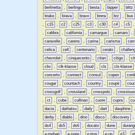
berlinetta
,
berlingo
,
besta
,
bipper
,
blitz
brake
,
brava
,
bravo
,
brera
,
brz
,
bus
,
c15
,
c2
,
c25
,
c3
,
c30
,
c4
,
c5
,
calibra
,
california
,
camargue
,
camaro
,
caravelle
,
carens
,
carina
,
carisma
,
carn
celica
,
cell
,
centenario
,
cerato
,
challen
chevrolet
,
cinquecento
,
citan
,
citigo
,
ci
clio
,
clk-klasse
,
cloud
,
cls
,
cls-klasse
concerto
,
connect
,
consul
,
copen
,
cord
cougar
,
countach
,
country
,
coupé
,
cour
crossgolf
,
crossland
,
crosspolo
,
crosstour
,
ct
,
cube
,
cullinan
,
cuore
,
cupra
,
cu
dacia
,
daihatsu
,
daily
,
dart
,
dauphine
derby
,
diablo
,
dino
,
disco
,
discovery
ds4
,
ds5
,
ds6
,
ducato
,
dune
,
durang
e-mehari
,
e-serie
,
e-tron
,
e-up
,
e3
,
e