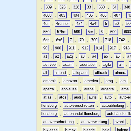
,
309
,
323
,
328
,
33
,
330
,
34
,
348
4008
,
403
,
404
,
405
,
406
,
407
,
4
4er
,
4runner
,
4x4
,
4x4²
,
5
,
50
,
50
550
,
575m
,
599
,
5er
,
6
,
600
,
600
6er
,
6x6
,
7
,
70
,
700
,
718
,
742
,
90
,
900
,
911
,
912
,
914
,
917
,
918
a1
,
a2
,
a2q
,
a3
,
a4
,
a5
,
a6
,
a
activee
,
adam
,
adenauer
,
agila
,
air
,
all
,
allroad
,
allspace
,
alltrack
,
almera
amarok
,
amazon
,
america
,
amg
,
ami
aperta
,
applause
,
arena
,
argenta
,
arna
atlas
,
atos
,
audi
,
auris
,
auto
,
auto-e
flensburg
,
auto-verschrotten
,
autoabholung
,
flensburg
,
autohandel-flensburg
,
autohändler-f
autoverschrottung
,
autoverwertung
,
avant
,
b-klasse
,
b-max
,
b-serie
,
baja
,
baleno