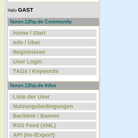
GAST
Hallo
favon.12hp.de Community
Home / Start
Info / Über
Registrieren
User Login
TAGs / Keywords
favon.12hp.de Infos
Liste der User
Nutzungsbedingungen
Backlink / Banner
RSS Feed (XML)
API (Im-/Export)