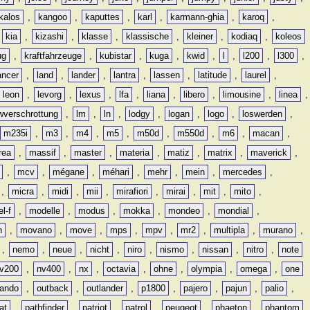
kalos
,
kangoo
,
kaputtes
,
karl
,
karmann-ghia
,
karoq
,
,
kia
,
kizashi
,
klasse
,
klassische
,
kleiner
,
kodiaq
,
koleos
ug
,
kraftfahrzeuge
,
kubistar
,
kuga
,
kwid
,
l
,
l200
,
l300
,
ancer
,
land
,
lander
,
lantra
,
lassen
,
latitude
,
laurel
,
leon
,
levorg
,
lexus
,
lfa
,
liana
,
libero
,
limousine
,
linea
,
wverschrottung
,
lm
,
ln
,
lodgy
,
logan
,
logo
,
loswerden
,
m235i
,
m3
,
m4
,
m5
,
m50d
,
m550d
,
m6
,
macan
,
rea
,
massif
,
master
,
materia
,
matiz
,
matrix
,
maverick
,
,
mcv
,
mégane
,
méhari
,
mehr
,
mein
,
mercedes
,
,
micra
,
midi
,
mii
,
mirafiori
,
mirai
,
mit
,
mito
,
l-f
,
modelle
,
modus
,
mokka
,
mondeo
,
mondial
,
n
,
movano
,
move
,
mps
,
mpv
,
mr2
,
multipla
,
murano
,
,
nemo
,
neue
,
nicht
,
niro
,
nismo
,
nissan
,
nitro
,
note
v200
,
nv400
,
nx
,
octavia
,
ohne
,
olympia
,
omega
,
one
lando
,
outback
,
outlander
,
p1800
,
pajero
,
pajun
,
palio
,
at
,
pathfinder
,
patriot
,
patrol
,
peugeot
,
phaeton
,
phantom