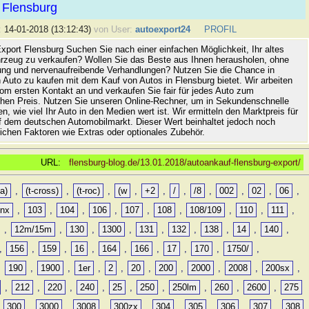
 Flensburg
:
14-01-2018 (13:12:43)
von User:
autoexport24
PROFIL
xport Flensburg Suchen Sie nach einer einfachen Möglichkeit, Ihr altes
rzeug zu verkaufen? Wollen Sie das Beste aus Ihnen herausholen, ohne
ung und nervenaufreibende Verhandlungen? Nutzen Sie die Chance in
 Auto zu kaufen mit dem Kauf von Autos in Flensburg bietet. Wir arbeiten
vom ersten Kontakt an und verkaufen Sie fair für jedes Auto zum
hen Preis. Nutzen Sie unseren Online-Rechner, um in Sekundenschnelle
n, wie viel Ihr Auto in den Medien wert ist. Wir ermitteln den Marktpreis für
uf dem deutschen Automobilmarkt. Dieser Wert beinhaltet jedoch noch
lichen Faktoren wie Extras oder optionales Zubehör.
URL:
flensburg-blog.de/13.01.2018/autoankauf-flensburg-export/
a)
,
(t-cross)
,
(t-roc)
,
(w
,
+2
,
/
,
/8
,
002
,
02
,
06
,
0nx
,
103
,
104
,
106
,
107
,
108
,
108/109
,
110
,
111
,
,
12m/15m
,
130
,
1300
,
131
,
132
,
138
,
14
,
140
,
,
156
,
159
,
16
,
164
,
166
,
17
,
170
,
1750/
,
,
190
,
1900
,
1er
,
2
,
20
,
200
,
2000
,
2008
,
200sx
,
,
212
,
220
,
240
,
25
,
250
,
250lm
,
260
,
2600
,
275
,
300
,
3000
,
3008
,
300zx
,
304
,
305
,
306
,
307
,
308