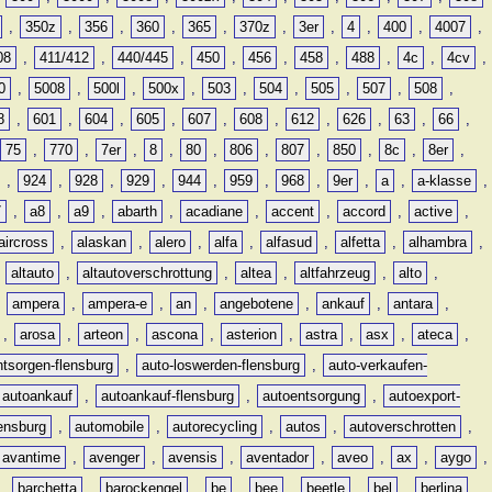
,
350z
,
356
,
360
,
365
,
370z
,
3er
,
4
,
400
,
4007
,
08
,
411/412
,
440/445
,
450
,
456
,
458
,
488
,
4c
,
4cv
,
0
,
5008
,
500l
,
500x
,
503
,
504
,
505
,
507
,
508
,
8
,
601
,
604
,
605
,
607
,
608
,
612
,
626
,
63
,
66
,
75
,
770
,
7er
,
8
,
80
,
806
,
807
,
850
,
8c
,
8er
,
,
924
,
928
,
929
,
944
,
959
,
968
,
9er
,
a
,
a-klasse
,
7
,
a8
,
a9
,
abarth
,
acadiane
,
accent
,
accord
,
active
,
aircross
,
alaskan
,
alero
,
alfa
,
alfasud
,
alfetta
,
alhambra
,
,
altauto
,
altautoverschrottung
,
altea
,
altfahrzeug
,
alto
,
,
ampera
,
ampera-e
,
an
,
angebotene
,
ankauf
,
antara
,
,
arosa
,
arteon
,
ascona
,
asterion
,
astra
,
asx
,
ateca
,
ntsorgen-flensburg
,
auto-loswerden-flensburg
,
auto-verkaufen-
autoankauf
,
autoankauf-flensburg
,
autoentsorgung
,
autoexport-
lensburg
,
automobile
,
autorecycling
,
autos
,
autoverschrotten
,
avantime
,
avenger
,
avensis
,
aventador
,
aveo
,
ax
,
aygo
,
,
barchetta
,
barockengel
,
be
,
bee
,
beetle
,
bel
,
berlina
,