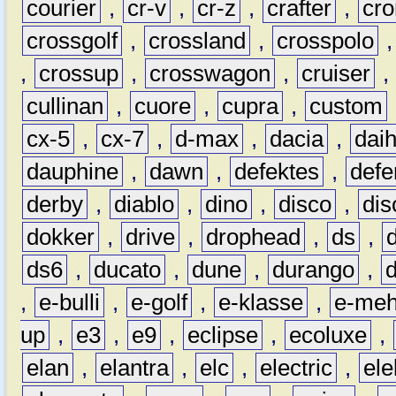
courier
,
cr-v
,
cr-z
,
crafter
,
cr
crossgolf
,
crossland
,
crosspolo
,
crossup
,
crosswagon
,
cruiser
,
cullinan
,
cuore
,
cupra
,
custom
cx-5
,
cx-7
,
d-max
,
dacia
,
dai
dauphine
,
dawn
,
defektes
,
defe
derby
,
diablo
,
dino
,
disco
,
dis
dokker
,
drive
,
drophead
,
ds
,
ds6
,
ducato
,
dune
,
durango
,
,
e-bulli
,
e-golf
,
e-klasse
,
e-meh
up
,
e3
,
e9
,
eclipse
,
ecoluxe
,
elan
,
elantra
,
elc
,
electric
,
ele