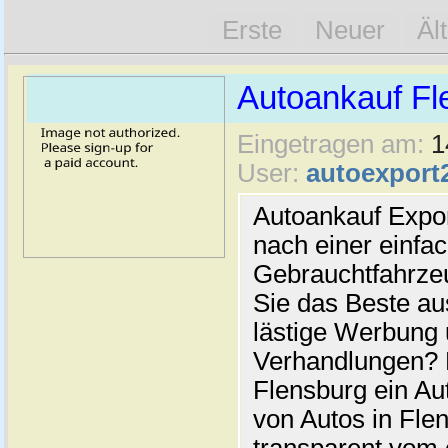
Erste
Neuer
Äl
Autoankauf Fl
Eingetragen am:
1
User:
autoexport
Autoankauf Expo
nach einer einfac
Gebrauchtfahrze
Sie das Beste au
lästige Werbung
Verhandlungen? 
Flensburg ein Au
von Autos in Flen