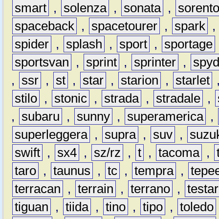
smart
,
solenza
,
sonata
,
sorent
spaceback
,
spacetourer
,
spark
spider
,
splash
,
sport
,
sportage
sportsvan
,
sprint
,
sprinter
,
spyd
,
ssr
,
st
,
star
,
starion
,
starlet
stilo
,
stonic
,
strada
,
stradale
,
,
subaru
,
sunny
,
superamerica
,
superleggera
,
supra
,
suv
,
suzu
swift
,
sx4
,
sz/rz
,
t
,
tacoma
,
taro
,
taunus
,
tc
,
tempra
,
tepe
terracan
,
terrain
,
terrano
,
testa
tiguan
,
tiida
,
tino
,
tipo
,
toledo