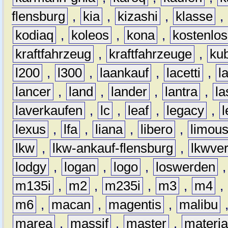
flensburg
,
kia
,
kizashi
,
klasse
,
kodiaq
,
koleos
,
kona
,
kostenlos
kraftfahrzeug
,
kraftfahrzeuge
,
kub
l200
,
l300
,
laankauf
,
lacetti
,
l
lancer
,
land
,
lander
,
lantra
,
la
laverkaufen
,
lc
,
leaf
,
legacy
,
lexus
,
lfa
,
liana
,
libero
,
limous
lkw
,
lkw-ankauf-flensburg
,
lkwver
lodgy
,
logan
,
logo
,
loswerden
m135i
,
m2
,
m235i
,
m3
,
m4
,
m6
,
macan
,
magentis
,
malibu
marea
,
massif
,
master
,
materi