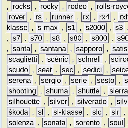
,
rocks
,
rocky
,
rodeo
,
rolls-royc
rover
,
rs
,
runner
,
rx
,
rx4
,
rx
klasse
,
s-max
,
s1
,
s2000
,
s3
,
s7
,
s70
,
s8
,
s80
,
s800
,
s9
,
santa
,
santana
,
sapporo
,
satis
scaglietti
,
scénic
,
schnell
,
sciro
scudo
,
seat
,
sec
,
sedici
,
seic
serena
,
sergio
,
serie
,
sesto
,
shooting
,
shuma
,
shuttle
,
sierr
silhouette
,
silver
,
silverado
,
silv
škoda
,
sl
,
sl-klasse
,
slc
,
slr
,
solenza
,
sonata
,
sorento
,
soul