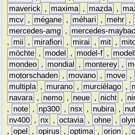
maverick
,
maxima
,
mazda
,
ma
mcv
,
mégane
,
méhari
,
mehr
,
mercedes-amg
,
mercedes-mayba
,
mii
,
mirafiori
,
mirai
,
mit
,
mit
möchte
,
model
,
model-f
,
model
mondeo
,
mondial
,
monterey
,
m
motorschaden
,
movano
,
move
,
multipla
,
murano
,
murciélago
,
navara
,
nemo
,
neue
,
nicht
,
ni
,
note
,
np300
,
nsx
,
nubira
,
nu
nv400
,
nx
,
octavia
,
ohne
,
oly
,
opel
,
opirus
,
optima
,
orion
,