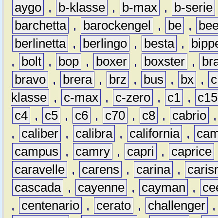
aygo
,
b-klasse
,
b-max
,
b-serie
barchetta
,
barockengel
,
be
,
be
berlinetta
,
berlingo
,
besta
,
bipp
,
bolt
,
bop
,
boxer
,
boxster
,
br
bravo
,
brera
,
brz
,
bus
,
bx
,
c
klasse
,
c-max
,
c-zero
,
c1
,
c15
c4
,
c5
,
c6
,
c70
,
c8
,
cabrio
,
caliber
,
calibra
,
california
,
cam
campus
,
camry
,
capri
,
caprice
caravelle
,
carens
,
carina
,
cari
cascada
,
cayenne
,
cayman
,
ce
,
centenario
,
cerato
,
challenger