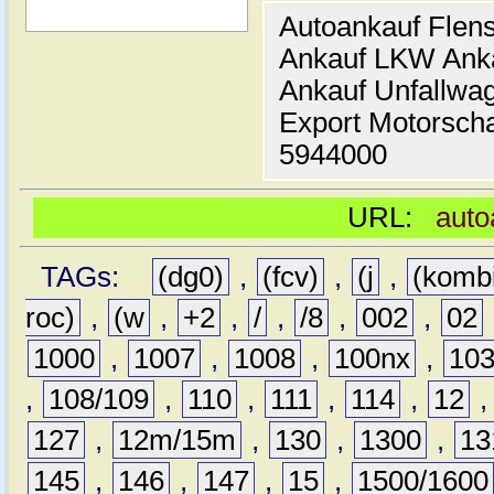
Autoankauf Flen
Ankauf LKW Ank
Ankauf Unfallwa
Export Motorsch
5944000
URL:
auto
TAGs:
(dg0)
,
(fcv)
,
(j
,
(komb
roc)
,
(w
,
+2
,
/
,
/8
,
002
,
02
1000
,
1007
,
1008
,
100nx
,
10
,
108/109
,
110
,
111
,
114
,
12
127
,
12m/15m
,
130
,
1300
,
13
145
,
146
,
147
,
15
,
1500/1600