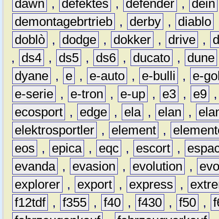
dawn
,
defektes
,
defender
,
dein
demontagebrtrieb
,
derby
,
diablo
doblò
,
dodge
,
dokker
,
drive
,
,
ds4
,
ds5
,
ds6
,
ducato
,
dune
dyane
,
e
,
e-auto
,
e-bulli
,
e-gol
e-serie
,
e-tron
,
e-up
,
e3
,
e9
ecosport
,
edge
,
ela
,
elan
,
ela
elektrosportler
,
element
,
element
eos
,
epica
,
eqc
,
escort
,
espa
evanda
,
evasion
,
evolution
,
ev
explorer
,
export
,
express
,
extr
f12tdf
,
f355
,
f40
,
f430
,
f50
,
f