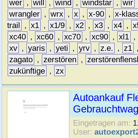
wer
,
will
,
wind
,
windstar
,
wir
wrangler
,
wrx
,
x
,
x-90
,
x-klas
trail
,
x1
,
x1/9
,
x2
,
x3
,
x4
,
x
xc40
,
xc60
,
xc70
,
xc90
,
xl1
,
xv
,
yaris
,
yeti
,
yrv
,
z.e.
,
z1
zagato
,
zerstören
,
zerstörenflen
zukünftige
,
zx
Autoankauf Fl
Gebrauchtwage
Eingetragen am:
1
User:
autoexport