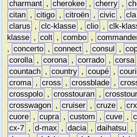
charmant
,
cherokee
,
cherry
,
ch
citan
,
citigo
,
citroën
,
civic
,
cla
clarus
,
clc-klasse
,
clio
,
clk-kla
klasse
,
colt
,
combo
,
commande
,
concerto
,
connect
,
consul
,
co
corolla
,
corona
,
corrado
,
corsa
countach
,
country
,
coupé
,
couri
croma
,
cross
,
crossblade
,
cros
crosspolo
,
crosstouran
,
crosstou
crosswagon
,
cruiser
,
cruze
,
cr
cuore
,
cupra
,
custom
,
cuve
,
cx-7
,
d-max
,
dacia
,
daihatsu
,