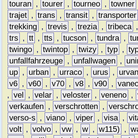
touran
,
tourer
,
tourneo
,
towner
trajet
,
trans
,
transit
,
transporter
trekking
,
trevis
,
trezia
,
tribeca
trs
,
tt
,
tts
,
tucson
,
tundra
,
tu
twingo
,
twintop
,
twizy
,
typ
,
ty
unfallfahrzeuge
,
unfallwagen
,
un
up
,
urban
,
urraco
,
urus
,
urva
v6
,
v60
,
v70
,
v8
,
v90
,
vane
,
vel
,
velar
,
veloster
,
veneno
,
verkaufen
,
verschrotten
,
verschro
verso-s
,
viano
,
viper
,
visa
,
vi
volt
,
volvo
,
vw
,
w
,
w115)
,
w