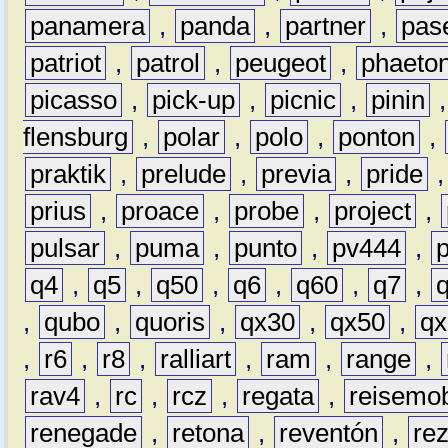
panamera
,
panda
,
partner
,
pas
patriot
,
patrol
,
peugeot
,
phaeto
picasso
,
pick-up
,
picnic
,
pinin
flensburg
,
polar
,
polo
,
ponton
,
praktik
,
prelude
,
previa
,
pride
prius
,
proace
,
probe
,
project
,
pulsar
,
puma
,
punto
,
pv444
,
q4
,
q5
,
q50
,
q6
,
q60
,
q7
,
,
qubo
,
quoris
,
qx30
,
qx50
,
qx
,
r6
,
r8
,
ralliart
,
ram
,
range
,
rav4
,
rc
,
rcz
,
regata
,
reisemob
renegade
,
retona
,
reventón
,
re