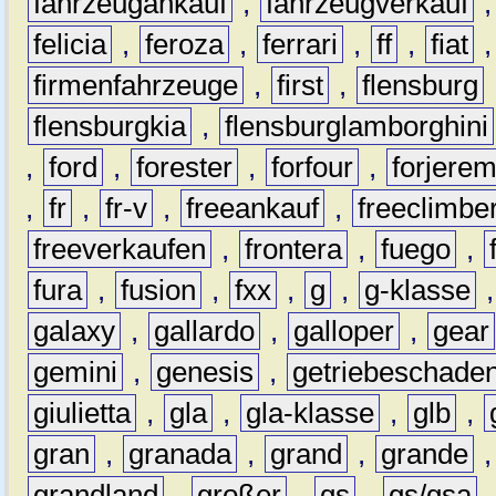
fahrzeugankauf
,
fahrzeugverkauf
felicia
,
feroza
,
ferrari
,
ff
,
fiat
firmenfahrzeuge
,
first
,
flensburg
flensburgkia
,
flensburglamborghini
,
ford
,
forester
,
forfour
,
forjere
,
fr
,
fr-v
,
freeankauf
,
freeclimbe
freeverkaufen
,
frontera
,
fuego
,
fura
,
fusion
,
fxx
,
g
,
g-klasse
galaxy
,
gallardo
,
galloper
,
gear
gemini
,
genesis
,
getriebeschade
giulietta
,
gla
,
gla-klasse
,
glb
,
gran
,
granada
,
grand
,
grande
grandland
,
großer
,
gs
,
gs/gsa