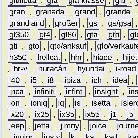
giulietta
,
gla
,
gla-klasse
,
glb
,
gran
,
granada
,
grand
,
grande
grandland
,
großer
,
gs
,
gs/gsa
gt350
,
gt4
,
gt86
,
gta
,
gtb
,
gt
gti
,
gto
,
gto/ankauf
,
gto/verkauf
h350
,
hellcat
,
hhr
,
hiace
,
hijet
,
hr-v
,
huracán
,
hyundai
,
i-road
i40
,
i5
,
i8
,
ibiza
,
ich
,
idea
,
inca
,
infiniti
,
infinti
,
insight
,
in
ion
,
ioniq
,
iq
,
is
,
isetta
,
isler
ix20
,
ix25
,
ix35
,
ix55
,
j1
,
j5
jeep
,
jetta
,
jimny
,
joice
,
journ
,
junior
,
justy
,
k
,
ka
,
kad
,
ka