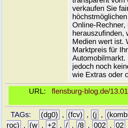
transparent vom 
verkaufen Sie fai
höchstmöglichen 
Online-Rechner,
herauszufinden, w
Medien wert ist. 
Marktpreis für I
Automobilmarkt. 
jedoch noch kein
wie Extras oder 
URL:
flensburg-blog.de/13.0
TAGs:
(dg0)
,
(fcv)
,
(j
,
(komb
roc)
,
(w
,
+2
,
/
,
/8
,
002
,
02