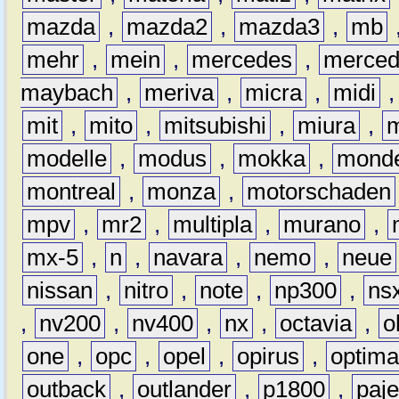
mazda
,
mazda2
,
mazda3
,
mb
mehr
,
mein
,
mercedes
,
merce
maybach
,
meriva
,
micra
,
midi
mit
,
mito
,
mitsubishi
,
miura
,
modelle
,
modus
,
mokka
,
mond
montreal
,
monza
,
motorschaden
mpv
,
mr2
,
multipla
,
murano
,
mx-5
,
n
,
navara
,
nemo
,
neue
nissan
,
nitro
,
note
,
np300
,
ns
,
nv200
,
nv400
,
nx
,
octavia
,
o
one
,
opc
,
opel
,
opirus
,
optim
outback
,
outlander
,
p1800
,
paje