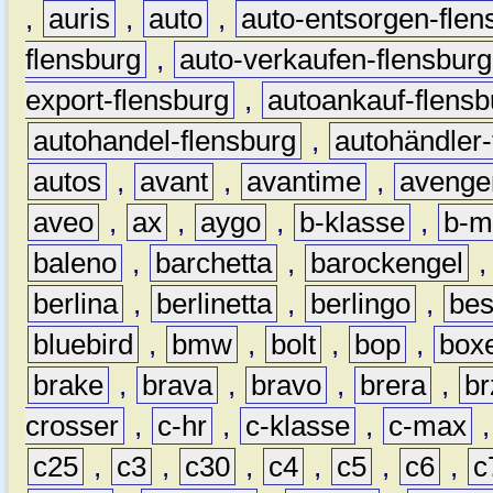
,
auris
,
auto
,
auto-entsorgen-flen
flensburg
,
auto-verkaufen-flensburg
export-flensburg
,
autoankauf-flensb
autohandel-flensburg
,
autohändler-
autos
,
avant
,
avantime
,
avenge
aveo
,
ax
,
aygo
,
b-klasse
,
b-m
baleno
,
barchetta
,
barockengel
berlina
,
berlinetta
,
berlingo
,
bes
bluebird
,
bmw
,
bolt
,
bop
,
box
brake
,
brava
,
bravo
,
brera
,
br
crosser
,
c-hr
,
c-klasse
,
c-max
c25
,
c3
,
c30
,
c4
,
c5
,
c6
,
c