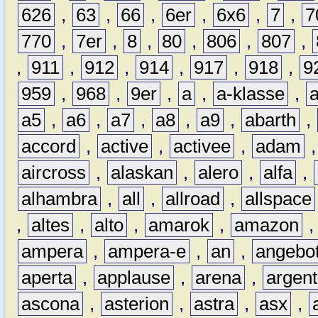
626
,
63
,
66
,
6er
,
6x6
,
7
,
7
770
,
7er
,
8
,
80
,
806
,
807
,
,
911
,
912
,
914
,
917
,
918
,
9
959
,
968
,
9er
,
a
,
a-klasse
,
a5
,
a6
,
a7
,
a8
,
a9
,
abarth
,
accord
,
active
,
activee
,
adam
aircross
,
alaskan
,
alero
,
alfa
,
alhambra
,
all
,
allroad
,
allspace
,
altes
,
alto
,
amarok
,
amazon
ampera
,
ampera-e
,
an
,
angebo
aperta
,
applause
,
arena
,
argen
ascona
,
asterion
,
astra
,
asx
,