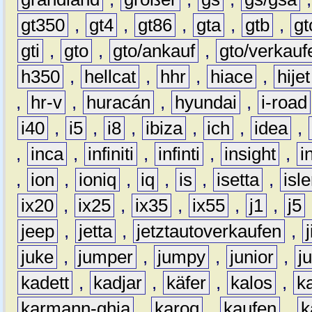
gt350
,
gt4
,
gt86
,
gta
,
gtb
,
gt
gti
,
gto
,
gto/ankauf
,
gto/verkauf
h350
,
hellcat
,
hhr
,
hiace
,
hijet
,
hr-v
,
huracán
,
hyundai
,
i-road
i40
,
i5
,
i8
,
ibiza
,
ich
,
idea
,
,
inca
,
infiniti
,
infinti
,
insight
,
i
,
ion
,
ioniq
,
iq
,
is
,
isetta
,
isl
ix20
,
ix25
,
ix35
,
ix55
,
j1
,
j5
jeep
,
jetta
,
jetztautoverkaufen
,
juke
,
jumper
,
jumpy
,
junior
,
j
kadett
,
kadjar
,
käfer
,
kalos
,
k
karmann-ghia
,
karoq
,
kaufen
,
k