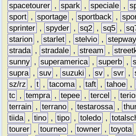
spacetourer
,
spark
,
speciale
,
s
sport
,
sportage
,
sportback
,
spo
sprinter
,
spyder
,
sq2
,
sq5
,
sq
starion
,
starlet
,
stelvio
,
stepwa
strada
,
stradale
,
stream
,
street
sunny
,
superamerica
,
superb
,
supra
,
suv
,
suzuki
,
sv
,
svr
,
sz/rz
,
t
,
tacoma
,
taft
,
tahoe
,
tc
,
tempra
,
tepee
,
tercel
,
teri
terrain
,
terrano
,
testarossa
,
thu
tiida
,
tino
,
tipo
,
toledo
,
totals
tourer
,
tourneo
,
towner
,
toyota