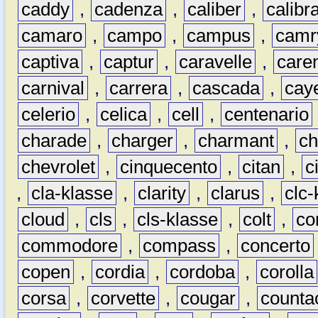
caddy
,
cadenza
,
caliber
,
calibr
camaro
,
campo
,
campus
,
camr
captiva
,
captur
,
caravelle
,
care
carnival
,
carrera
,
cascada
,
cay
celerio
,
celica
,
cell
,
centenario
charade
,
charger
,
charmant
,
ch
chevrolet
,
cinquecento
,
citan
,
c
,
cla-klasse
,
clarity
,
clarus
,
clc-
cloud
,
cls
,
cls-klasse
,
colt
,
c
commodore
,
compass
,
concerto
copen
,
cordia
,
cordoba
,
corolla
corsa
,
corvette
,
cougar
,
counta