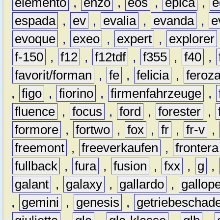
elemento
,
enzo
,
eos
,
epica
,
e
espada
,
ev
,
evalia
,
evanda
,
e
evoque
,
exeo
,
expert
,
explorer
f-150
,
f12
,
f12tdf
,
f355
,
f40
,
favorit/forman
,
fe
,
felicia
,
feroz
,
figo
,
fiorino
,
firmenfahrzeuge
,
fluence
,
focus
,
ford
,
forester
,
formore
,
fortwo
,
fox
,
fr
,
fr-v
,
freemont
,
freeverkaufen
,
frontera
fullback
,
fura
,
fusion
,
fxx
,
g
,
galant
,
galaxy
,
gallardo
,
gallop
,
gemini
,
genesis
,
getriebeschad