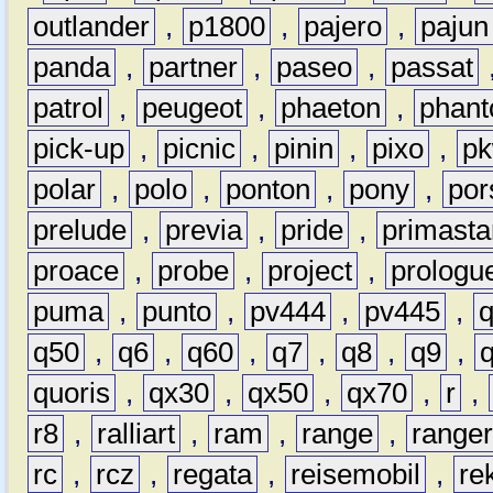
outlander
,
p1800
,
pajero
,
pajun
panda
,
partner
,
paseo
,
passat
patrol
,
peugeot
,
phaeton
,
phan
pick-up
,
picnic
,
pinin
,
pixo
,
p
polar
,
polo
,
ponton
,
pony
,
por
prelude
,
previa
,
pride
,
primasta
proace
,
probe
,
project
,
prologu
puma
,
punto
,
pv444
,
pv445
,
q50
,
q6
,
q60
,
q7
,
q8
,
q9
,
quoris
,
qx30
,
qx50
,
qx70
,
r
,
r8
,
ralliart
,
ram
,
range
,
range
rc
,
rcz
,
regata
,
reisemobil
,
re