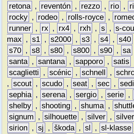
retona
,
reventón
,
rezzo
,
rio
,
r
rocky
,
rodeo
,
rolls-royce
,
rome
runner
,
rx
,
rx4
,
rxh
,
s
,
s-co
max
,
s1
,
s2000
,
s3
,
s4
,
s40
s70
,
s8
,
s80
,
s800
,
s90
,
sa
santa
,
santana
,
sapporo
,
satis
scaglietti
,
scénic
,
schnell
,
schro
,
scout
,
scudo
,
seat
,
sec
,
sedi
sephia
,
serena
,
sergio
,
serie
,
shelby
,
shooting
,
shuma
,
shuttl
signum
,
silhouette
,
silver
,
silve
sirion
,
sj
,
škoda
,
sl
,
sl-klasse