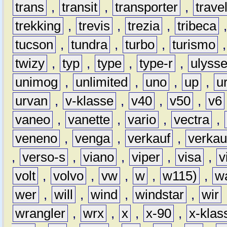
trans
,
transit
,
transporter
,
travel
trekking
,
trevis
,
trezia
,
tribeca
tucson
,
tundra
,
turbo
,
turismo
twizy
,
typ
,
type
,
type-r
,
ulyss
unimog
,
unlimited
,
uno
,
up
,
u
urvan
,
v-klasse
,
v40
,
v50
,
v6
vaneo
,
vanette
,
vario
,
vectra
,
veneno
,
venga
,
verkauf
,
verkau
,
verso-s
,
viano
,
viper
,
visa
,
v
volt
,
volvo
,
vw
,
w
,
w115)
,
w
wer
,
will
,
wind
,
windstar
,
wir
wrangler
,
wrx
,
x
,
x-90
,
x-klas