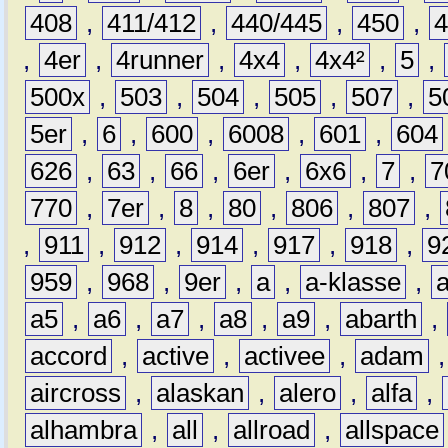
408
,
411/412
,
440/445
,
450
,
,
4er
,
4runner
,
4x4
,
4x4²
,
5
,
500x
,
503
,
504
,
505
,
507
,
5
5er
,
6
,
600
,
6008
,
601
,
604
626
,
63
,
66
,
6er
,
6x6
,
7
,
7
770
,
7er
,
8
,
80
,
806
,
807
,
,
911
,
912
,
914
,
917
,
918
,
9
959
,
968
,
9er
,
a
,
a-klasse
,
a5
,
a6
,
a7
,
a8
,
a9
,
abarth
,
accord
,
active
,
activee
,
adam
aircross
,
alaskan
,
alero
,
alfa
,
alhambra
,
all
,
allroad
,
allspace