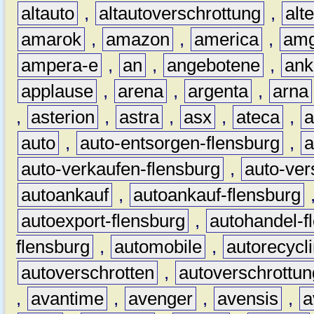
altauto
,
altautoverschrottung
,
alt
amarok
,
amazon
,
america
,
am
ampera-e
,
an
,
angebotene
,
ank
applause
,
arena
,
argenta
,
arna
,
asterion
,
astra
,
asx
,
ateca
,
a
auto
,
auto-entsorgen-flensburg
,
a
auto-verkaufen-flensburg
,
auto-ver
autoankauf
,
autoankauf-flensburg
autoexport-flensburg
,
autohandel-f
flensburg
,
automobile
,
autorecycl
autoverschrotten
,
autoverschrottun
,
avantime
,
avenger
,
avensis
,
a