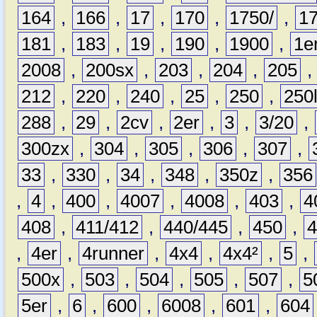
164
,
166
,
17
,
170
,
1750/
,
1
181
,
183
,
19
,
190
,
1900
,
1e
2008
,
200sx
,
203
,
204
,
205
212
,
220
,
240
,
25
,
250
,
250
288
,
29
,
2cv
,
2er
,
3
,
3/20
,
300zx
,
304
,
305
,
306
,
307
,
33
,
330
,
34
,
348
,
350z
,
356
,
4
,
400
,
4007
,
4008
,
403
,
4
408
,
411/412
,
440/445
,
450
,
,
4er
,
4runner
,
4x4
,
4x4²
,
5
,
500x
,
503
,
504
,
505
,
507
,
5
5er
,
6
,
600
,
6008
,
601
,
604