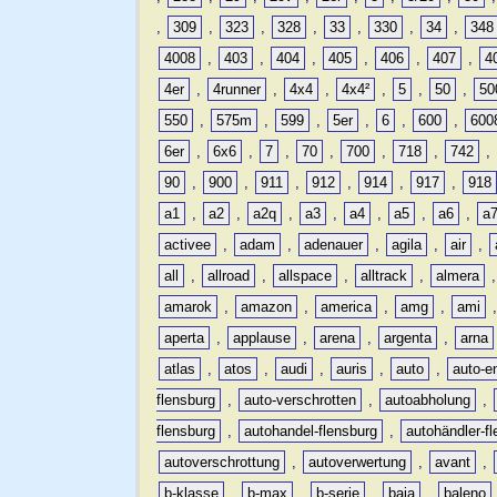
,
309
,
323
,
328
,
33
,
330
,
34
,
348
4008
,
403
,
404
,
405
,
406
,
407
,
4
4er
,
4runner
,
4x4
,
4x4²
,
5
,
50
,
50
550
,
575m
,
599
,
5er
,
6
,
600
,
600
6er
,
6x6
,
7
,
70
,
700
,
718
,
742
,
90
,
900
,
911
,
912
,
914
,
917
,
918
a1
,
a2
,
a2q
,
a3
,
a4
,
a5
,
a6
,
a
activee
,
adam
,
adenauer
,
agila
,
air
,
all
,
allroad
,
allspace
,
alltrack
,
almera
amarok
,
amazon
,
america
,
amg
,
ami
aperta
,
applause
,
arena
,
argenta
,
arna
atlas
,
atos
,
audi
,
auris
,
auto
,
auto-e
flensburg
,
auto-verschrotten
,
autoabholung
,
flensburg
,
autohandel-flensburg
,
autohändler-f
autoverschrottung
,
autoverwertung
,
avant
,
b-klasse
,
b-max
,
b-serie
,
baja
,
baleno