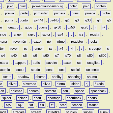
n
,
pixo
,
pkw
,
pkw-ankauf-flensburg
,
polar
,
polo
,
ponton
,
,
previa
,
pride
,
primastar
,
primera
,
prius
,
proace
,
probe
,
puma
,
punto
,
pv444
,
pv445
,
q2
,
q3
,
q30
,
q4
,
q5
ai
,
quattro
,
qubo
,
quoris
,
qx30
,
qx50
,
qx70
,
r
,
r+
,
ange
,
ranger
,
rapid
,
raptor
,
rav4
,
rc
,
rcz
,
regata
,
etona
,
reventón
,
rezzo
,
rio
,
ritmo
,
roadster
,
rocks
,
ter
,
rover
,
rs
,
runner
,
rx
,
rx4
,
rxh
,
s
,
s-coupé
,
s-
s4
,
s40
,
s5
,
s6
,
s60
,
s7
,
s70
,
s8
,
s80
,
s800
,
ntana
,
sapporo
,
satis
,
saveiro
,
saxo
,
sc
,
scaglietti
,
scorpio
,
scout
,
scudo
,
seat
,
sec
,
sedici
,
seicento
,
,
sesto
,
shadow
,
sharan
,
shelby
,
shooting
,
shuma
,
te
,
silver
,
silverado
,
silvia
,
sintra
,
sirion
,
sj
,
škoda
,
art
,
solenza
,
sonata
,
sorento
,
soul
,
space
,
spaceback
,
,
spider
,
splash
,
sport
,
sportage
,
sportback
,
sports
,
,
sq5
,
sq7
,
srt
,
ssr
,
st
,
star
,
starion
,
starlet
,
trada
,
stradale
,
stream
,
streetka
,
studien
,
subaru
,
sunny
,