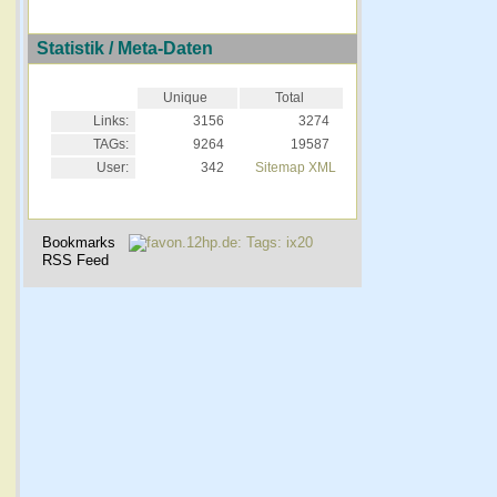
Statistik / Meta-Daten
Unique
Total
Links:
3156
3274
TAGs:
9264
19587
User:
342
Sitemap XML
Bookmarks
RSS Feed