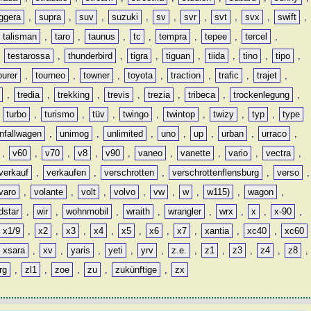
ggera
,
supra
,
suv
,
suzuki
,
sv
,
svr
,
svt
,
svx
,
swift
,
talisman
,
taro
,
taunus
,
tc
,
tempra
,
tepee
,
tercel
,
,
testarossa
,
thunderbird
,
tigra
,
tiguan
,
tiida
,
tino
,
tipo
,
ourer
,
tourneo
,
towner
,
toyota
,
traction
,
trafic
,
trajet
,
,
tredia
,
trekking
,
trevis
,
trezia
,
tribeca
,
trockenlegung
,
,
turbo
,
turismo
,
tüv
,
twingo
,
twintop
,
twizy
,
typ
,
type
nfallwagen
,
unimog
,
unlimited
,
uno
,
up
,
urban
,
urraco
,
,
v60
,
v70
,
v8
,
v90
,
vaneo
,
vanette
,
vario
,
vectra
,
verkauf
,
verkaufen
,
verschrotten
,
verschrottenflensburg
,
verso
,
varo
,
volante
,
volt
,
volvo
,
vw
,
w
,
w115)
,
wagon
,
dstar
,
wir
,
wohnmobil
,
wraith
,
wrangler
,
wrx
,
x
,
x-90
,
x1/9
,
x2
,
x3
,
x4
,
x5
,
x6
,
x7
,
xantia
,
xc40
,
xc60
xsara
,
xv
,
yaris
,
yeti
,
yrv
,
z.e.
,
z1
,
z3
,
z4
,
z8
,
rg
,
zl1
,
zoe
,
zu
,
zukünftige
,
zx