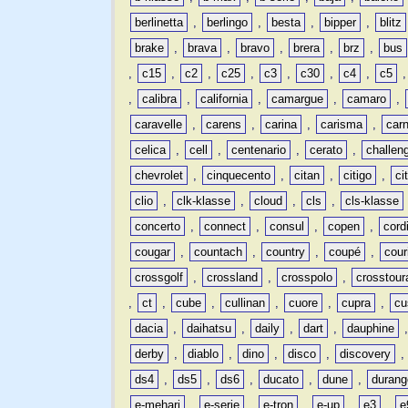
berlinetta
,
berlingo
,
besta
,
bipper
,
blitz
brake
,
brava
,
bravo
,
brera
,
brz
,
bus
,
c15
,
c2
,
c25
,
c3
,
c30
,
c4
,
c5
,
calibra
,
california
,
camargue
,
camaro
,
caravelle
,
carens
,
carina
,
carisma
,
carn
celica
,
cell
,
centenario
,
cerato
,
challen
chevrolet
,
cinquecento
,
citan
,
citigo
,
ci
clio
,
clk-klasse
,
cloud
,
cls
,
cls-klasse
concerto
,
connect
,
consul
,
copen
,
cord
cougar
,
countach
,
country
,
coupé
,
cour
crossgolf
,
crossland
,
crosspolo
,
crosstour
,
ct
,
cube
,
cullinan
,
cuore
,
cupra
,
cu
dacia
,
daihatsu
,
daily
,
dart
,
dauphine
derby
,
diablo
,
dino
,
disco
,
discovery
ds4
,
ds5
,
ds6
,
ducato
,
dune
,
durang
e-mehari
,
e-serie
,
e-tron
,
e-up
,
e3
,
e