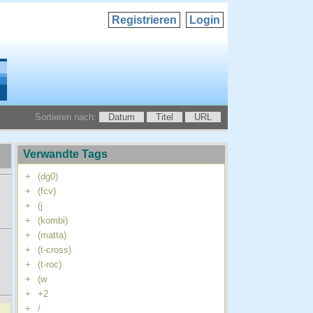
Registrieren
Login
Sortieren nach:
Datum
Titel
URL
Verwandte Tags
+
(dg0)
+
(fcv)
+
(j
+
(kombi)
+
(matta)
+
(t-cross)
+
(t-roc)
+
(w
+
+2
+
/