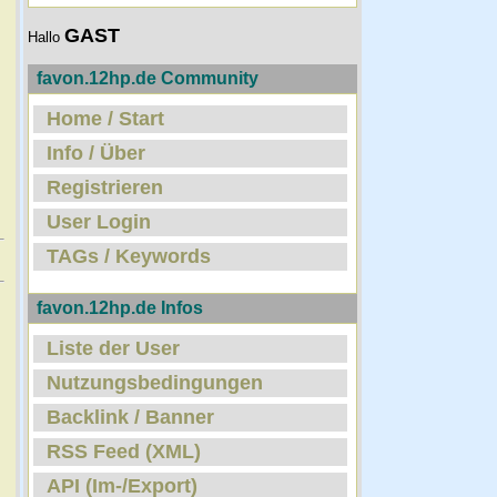
GAST
Hallo
favon.12hp.de Community
Home / Start
Info / Über
Registrieren
User Login
TAGs / Keywords
favon.12hp.de Infos
Liste der User
Nutzungsbedingungen
Backlink / Banner
RSS Feed (XML)
API (Im-/Export)