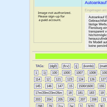
Autoankauf
Eingetragen am
Autoankauf E
Gebrauchtfah
lästige Werb
Flensburg ein
transparent 
höchstmöglic
herauszufinde
Ihr Modell a
keine persön
TAGs:
(dg0)
,
(fcv)
,
(j
,
(kombi)
,
(matt
1
,
1)
,
100
,
1000
,
1007
,
1008
,
10
114
,
12
,
121
,
123
,
124
,
126
,
127
145
,
146
,
147
,
15
,
1500/1600
,
155
17m/20m/23m/26m
,
18
,
181
,
183
,
19
203
,
204
,
205
,
206
,
207
,
208
,
21
,
288
,
29
,
2cv
,
2er
,
3
,
3/20
,
30