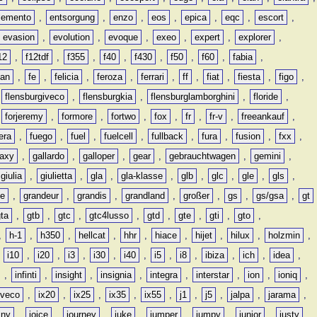
lemento
,
entsorgung
,
enzo
,
eos
,
epica
,
eqc
,
escort
,
evasion
,
evolution
,
evoque
,
exeo
,
expert
,
explorer
,
12
,
f12tdf
,
f355
,
f40
,
f430
,
f50
,
f60
,
fabia
,
man
,
fe
,
felicia
,
feroza
,
ferrari
,
ff
,
fiat
,
fiesta
,
figo
,
,
flensburgiveco
,
flensburgkia
,
flensburglamborghini
,
floride
,
,
forjeremy
,
formore
,
fortwo
,
fox
,
fr
,
fr-v
,
freeankauf
,
era
,
fuego
,
fuel
,
fuelcell
,
fullback
,
fura
,
fusion
,
fxx
,
laxy
,
gallardo
,
galloper
,
gear
,
gebrauchtwagen
,
gemini
,
giulia
,
giulietta
,
gla
,
gla-klasse
,
glb
,
glc
,
gle
,
gls
,
de
,
grandeur
,
grandis
,
grandland
,
großer
,
gs
,
gs/gsa
,
gt
gta
,
gtb
,
gtc
,
gtc4lusso
,
gtd
,
gte
,
gti
,
gto
,
,
h-1
,
h350
,
hellcat
,
hhr
,
hiace
,
hijet
,
hilux
,
holzmin
,
,
i10
,
i20
,
i3
,
i30
,
i40
,
i5
,
i8
,
ibiza
,
ich
,
idea
,
,
infinti
,
insight
,
insignia
,
integra
,
interstar
,
ion
,
ioniq
,
iveco
,
ix20
,
ix25
,
ix35
,
ix55
,
j1
,
j5
,
jalpa
,
jarama
,
mny
,
joice
,
journey
,
juke
,
jumper
,
jumpy
,
junior
,
justy
,