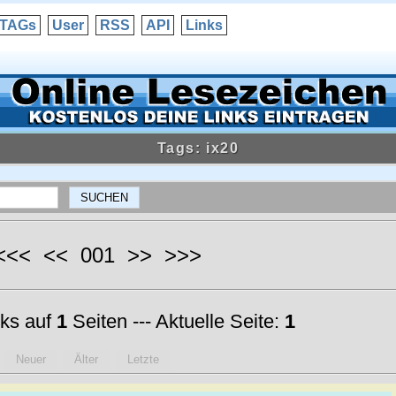
TAGs
User
RSS
API
Links
Tags: ix20
 <<< << 001 >> >>>
ks auf
1
Seiten --- Aktuelle Seite:
1
Neuer
Älter
Letzte