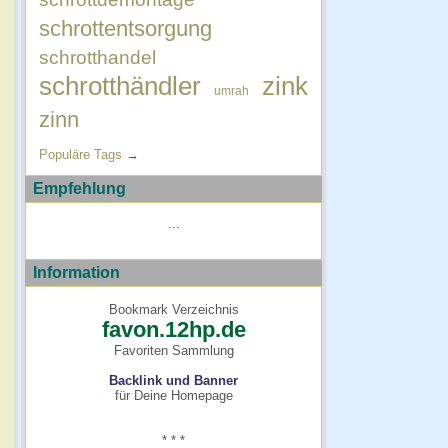
schrottentsorgung
schrotthandel
schrotthändler
zink
umrah
zinn
Populäre Tags
→
Empfehlung
...
Information
Bookmark Verzeichnis
favon.12hp.de
Favoriten Sammlung
Backlink und Banner
für Deine Homepage
* * *