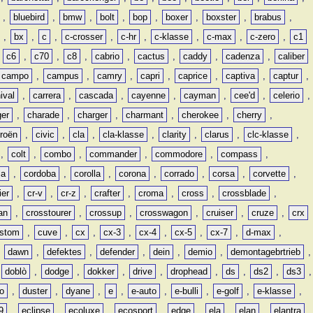
,
bluebird
,
bmw
,
bolt
,
bop
,
boxer
,
boxster
,
brabus
,
,
bx
,
c
,
c-crosser
,
c-hr
,
c-klasse
,
c-max
,
c-zero
,
c1
,
c6
,
c70
,
c8
,
cabrio
,
cactus
,
caddy
,
cadenza
,
caliber
campo
,
campus
,
camry
,
capri
,
caprice
,
captiva
,
captur
,
ival
,
carrera
,
cascada
,
cayenne
,
cayman
,
cee'd
,
celerio
,
ger
,
charade
,
charger
,
charmant
,
cherokee
,
cherry
,
troën
,
civic
,
cla
,
cla-klasse
,
clarity
,
clarus
,
clc-klasse
,
,
colt
,
combo
,
commander
,
commodore
,
compass
,
ia
,
cordoba
,
corolla
,
corona
,
corrado
,
corsa
,
corvette
,
ier
,
cr-v
,
cr-z
,
crafter
,
croma
,
cross
,
crossblade
,
an
,
crosstourer
,
crossup
,
crosswagon
,
cruiser
,
cruze
,
crx
stom
,
cuve
,
cx
,
cx-3
,
cx-4
,
cx-5
,
cx-7
,
d-max
,
,
dawn
,
defektes
,
defender
,
dein
,
demio
,
demontagebrtrieb
,
,
doblò
,
dodge
,
dokker
,
drive
,
drophead
,
ds
,
ds2
,
ds3
,
o
,
duster
,
dyane
,
e
,
e-auto
,
e-bulli
,
e-golf
,
e-klasse
,
9
,
eclipse
,
ecoluxe
,
ecosport
,
edge
,
ela
,
elan
,
elantra
,