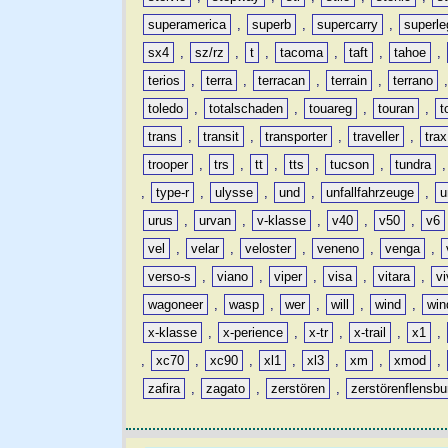
superamerica
,
superb
,
supercarry
,
superle
sx4
,
sz/rz
,
t
,
tacoma
,
taft
,
tahoe
,
terios
,
terra
,
terracan
,
terrain
,
terrano
toledo
,
totalschaden
,
touareg
,
touran
,
t
trans
,
transit
,
transporter
,
traveller
,
trax
trooper
,
trs
,
tt
,
tts
,
tucson
,
tundra
,
type-r
,
ulysse
,
und
,
unfallfahrzeuge
,
u
urus
,
urvan
,
v-klasse
,
v40
,
v50
,
v6
vel
,
velar
,
veloster
,
veneno
,
venga
,
verso-s
,
viano
,
viper
,
visa
,
vitara
,
vi
wagoneer
,
wasp
,
wer
,
will
,
wind
,
win
x-klasse
,
x-perience
,
x-tr
,
x-trail
,
x1
,
,
xc70
,
xc90
,
xl1
,
xl3
,
xm
,
xmod
,
zafira
,
zagato
,
zerstören
,
zerstörenflensbu