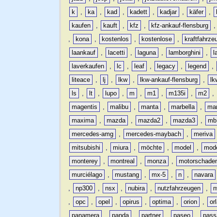
k
,
ka
,
kad
,
kadett
,
kadjar
,
käfer
,
kaufen
,
kauft
,
kfz
,
kfz-ankauf-flensburg
,
kona
,
kostenlos
,
kostenlose
,
kraftfahrze
laankauf
,
lacetti
,
laguna
,
lamborghini
,
l
laverkaufen
,
lc
,
leaf
,
legacy
,
legend
,
liteace
,
lj
,
lkw
,
lkw-ankauf-flensburg
,
lk
ls
,
lt
,
lupo
,
m
,
m1
,
m135i
,
m2
,
magentis
,
malibu
,
manta
,
marbella
,
ma
maxima
,
mazda
,
mazda2
,
mazda3
,
mb
mercedes-amg
,
mercedes-maybach
,
meriva
mitsubishi
,
miura
,
möchte
,
model
,
mode
monterey
,
montreal
,
monza
,
motorschade
murciélago
,
mustang
,
mx-5
,
n
,
navara
,
np300
,
nsx
,
nubira
,
nutzfahrzeugen
,
n
,
opc
,
opel
,
opirus
,
optima
,
orion
,
or
panamera
,
panda
,
partner
,
paseo
,
pass