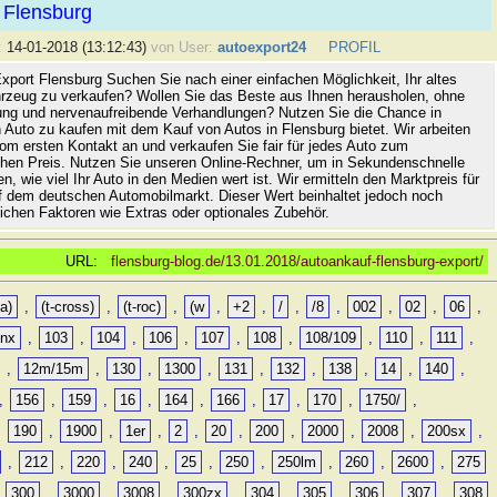
 Flensburg
:
14-01-2018 (13:12:43)
von User:
autoexport24
PROFIL
xport Flensburg Suchen Sie nach einer einfachen Möglichkeit, Ihr altes
rzeug zu verkaufen? Wollen Sie das Beste aus Ihnen herausholen, ohne
ung und nervenaufreibende Verhandlungen? Nutzen Sie die Chance in
 Auto zu kaufen mit dem Kauf von Autos in Flensburg bietet. Wir arbeiten
vom ersten Kontakt an und verkaufen Sie fair für jedes Auto zum
hen Preis. Nutzen Sie unseren Online-Rechner, um in Sekundenschnelle
n, wie viel Ihr Auto in den Medien wert ist. Wir ermitteln den Marktpreis für
uf dem deutschen Automobilmarkt. Dieser Wert beinhaltet jedoch noch
lichen Faktoren wie Extras oder optionales Zubehör.
URL:
flensburg-blog.de/13.01.2018/autoankauf-flensburg-export/
a)
,
(t-cross)
,
(t-roc)
,
(w
,
+2
,
/
,
/8
,
002
,
02
,
06
,
0nx
,
103
,
104
,
106
,
107
,
108
,
108/109
,
110
,
111
,
,
12m/15m
,
130
,
1300
,
131
,
132
,
138
,
14
,
140
,
,
156
,
159
,
16
,
164
,
166
,
17
,
170
,
1750/
,
,
190
,
1900
,
1er
,
2
,
20
,
200
,
2000
,
2008
,
200sx
,
,
212
,
220
,
240
,
25
,
250
,
250lm
,
260
,
2600
,
275
,
300
,
3000
,
3008
,
300zx
,
304
,
305
,
306
,
307
,
308