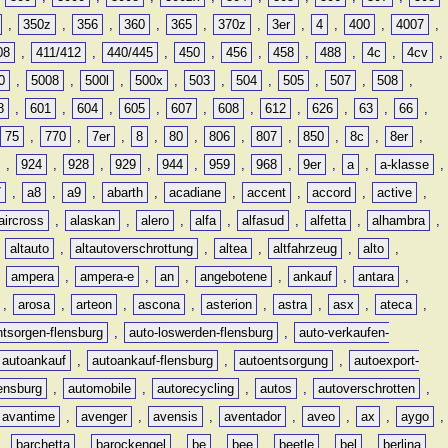
,
350z
,
356
,
360
,
365
,
370z
,
3er
,
4
,
400
,
4007
,
08
,
411/412
,
440/445
,
450
,
456
,
458
,
488
,
4c
,
4cv
,
0
,
5008
,
500l
,
500x
,
503
,
504
,
505
,
507
,
508
,
8
,
601
,
604
,
605
,
607
,
608
,
612
,
626
,
63
,
66
,
75
,
770
,
7er
,
8
,
80
,
806
,
807
,
850
,
8c
,
8er
,
,
924
,
928
,
929
,
944
,
959
,
968
,
9er
,
a
,
a-klasse
,
7
,
a8
,
a9
,
abarth
,
acadiane
,
accent
,
accord
,
active
,
aircross
,
alaskan
,
alero
,
alfa
,
alfasud
,
alfetta
,
alhambra
,
,
altauto
,
altautoverschrottung
,
altea
,
altfahrzeug
,
alto
,
,
ampera
,
ampera-e
,
an
,
angebotene
,
ankauf
,
antara
,
,
arosa
,
arteon
,
ascona
,
asterion
,
astra
,
asx
,
ateca
,
ntsorgen-flensburg
,
auto-loswerden-flensburg
,
auto-verkaufen-
autoankauf
,
autoankauf-flensburg
,
autoentsorgung
,
autoexport-
lensburg
,
automobile
,
autorecycling
,
autos
,
autoverschrotten
,
avantime
,
avenger
,
avensis
,
aventador
,
aveo
,
ax
,
aygo
,
,
barchetta
,
barockengel
,
be
,
bee
,
beetle
,
bel
,
berlina
,