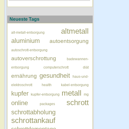
Neueste Tags
altmetall
alt-metall-entsorgung
aluminium
autoentsorgung
autoschrott-entsorgung
autoverschrottung
badewannen-
entsorgung
computerschrott
diät
gesundheit
ernährung
haus-und-
elektroschrott
health
kabel-entsorgung
metall
kupfer
kupfer-entsorgung
mg
schrott
online
packages
schrottabholung
schrottankauf
schrottdemontage