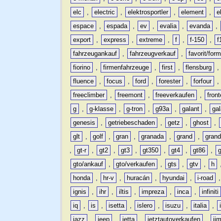
elc
,
electric
,
elektrosportler
,
element
,
e
espace
,
espada
,
ev
,
evalia
,
evanda
,
export
,
express
,
extreme
,
f
,
f-150
,
f
fahrzeugankauf
,
fahrzeugverkauf
,
favorit/for
fiorino
,
firmenfahrzeuge
,
first
,
flensburg
fluence
,
focus
,
ford
,
forester
,
forfour
freeclimber
,
freemont
,
freeverkaufen
,
front
g
,
g-klasse
,
g-tron
,
g93a
,
galant
,
ga
genesis
,
getriebeschaden
,
getz
,
ghost
,
glt
,
golf
,
gran
,
granada
,
grand
,
gran
,
gt-r
,
gt2
,
gt3
,
gt350
,
gt4
,
gt86
,
gto/ankauf
,
gto/verkaufen
,
gts
,
gtv
,
h
honda
,
hr-v
,
huracán
,
hyundai
,
i-road
ignis
,
ihr
,
iltis
,
impreza
,
inca
,
infiniti
iq
,
is
,
isetta
,
islero
,
isuzu
,
italia
,
jazz
,
jeep
,
jetta
,
jetztautoverkaufen
,
ji