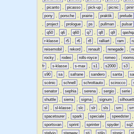
,
picanto
,
picasso
,
pick-up
,
picnic
,
pini
pony
,
porsche
,
prairie
,
praktik
,
prelude
,
project
,
prologue
,
ps
,
pullman
,
pulsar
,
q50
,
q6
,
q60
,
q7
,
q8
,
q9
,
qashq
r-klasse
,
r5
,
r6
,
r8
,
ralliart
,
ram
,
r
reisemobil
,
rekord
,
renault
,
renegade
,
r
rocky
,
rodeo
,
rolls-royce
,
romeo
,
rooms
fr
,
s-klasse
,
s-max
,
s1
,
s2000
,
s3
,
s90
,
sa
,
safrane
,
sandero
,
santa
,
sa
scénic
,
schnell
,
schrottauto
,
scirocco
,
senator
,
sephia
,
serena
,
sergio
,
serie
shuttle
,
sierra
,
sigma
,
signum
,
silhouet
sl
,
sl-klasse
,
slc
,
slr
,
sls
,
sm
,
sm
spacetourer
,
spark
,
speciale
,
speedster
sportsvan
,
sprint
,
sprinter
,
spyder
,
sq2
stelvio
,
stepway
,
sti
,
stilo
,
stonic
,
s