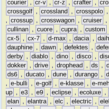
courier
,
cr-v
,
cr-z
,
crafter
,
cr
crossgolf
,
crossland
,
crosspolo
,
crossup
,
crosswagon
,
cruiser
,
cullinan
,
cuore
,
cupra
,
custom
cx-5
,
cx-7
,
d-max
,
dacia
,
dai
dauphine
,
dawn
,
defektes
,
defe
derby
,
diablo
,
dino
,
disco
,
dis
dokker
,
drive
,
drophead
,
ds
,
ds6
,
ducato
,
dune
,
durango
,
,
e-bulli
,
e-golf
,
e-klasse
,
e-meh
up
,
e3
,
e9
,
eclipse
,
ecoluxe
,
elan
,
elantra
,
elc
,
electric
,
ele