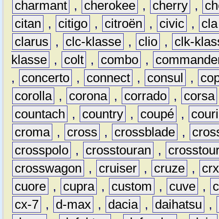
charmant
,
cherokee
,
cherry
,
ch
citan
,
citigo
,
citroën
,
civic
,
cla
clarus
,
clc-klasse
,
clio
,
clk-kla
klasse
,
colt
,
combo
,
commande
,
concerto
,
connect
,
consul
,
co
corolla
,
corona
,
corrado
,
corsa
countach
,
country
,
coupé
,
couri
croma
,
cross
,
crossblade
,
cros
crosspolo
,
crosstouran
,
crosstou
crosswagon
,
cruiser
,
cruze
,
cr
cuore
,
cupra
,
custom
,
cuve
,
cx-7
,
d-max
,
dacia
,
daihatsu
,