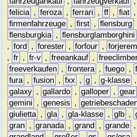
fahrzeugankauf
,
fahrzeugverkauf
felicia
,
feroza
,
ferrari
,
ff
,
fiat
firmenfahrzeuge
,
first
,
flensburg
flensburgkia
,
flensburglamborghini
,
ford
,
forester
,
forfour
,
forjere
,
fr
,
fr-v
,
freeankauf
,
freeclimbe
freeverkaufen
,
frontera
,
fuego
,
fura
,
fusion
,
fxx
,
g
,
g-klasse
galaxy
,
gallardo
,
galloper
,
gear
gemini
,
genesis
,
getriebeschade
giulietta
,
gla
,
gla-klasse
,
glb
,
gran
,
granada
,
grand
,
grande
grandland
,
großer
,
gs
,
gs/gsa