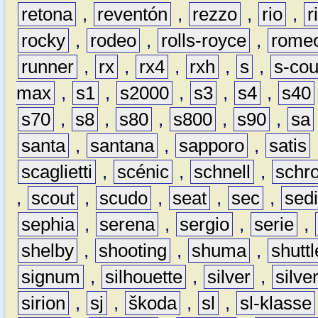
retona
,
reventón
,
rezzo
,
rio
,
r
rocky
,
rodeo
,
rolls-royce
,
rome
runner
,
rx
,
rx4
,
rxh
,
s
,
s-co
max
,
s1
,
s2000
,
s3
,
s4
,
s40
s70
,
s8
,
s80
,
s800
,
s90
,
sa
santa
,
santana
,
sapporo
,
satis
scaglietti
,
scénic
,
schnell
,
schro
,
scout
,
scudo
,
seat
,
sec
,
sedi
sephia
,
serena
,
sergio
,
serie
,
shelby
,
shooting
,
shuma
,
shuttl
signum
,
silhouette
,
silver
,
silve
sirion
,
sj
,
škoda
,
sl
,
sl-klasse