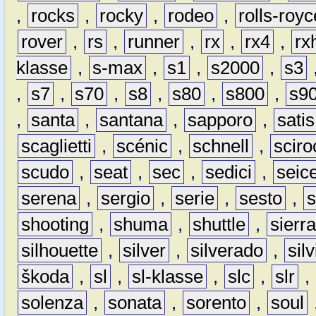
,
rocks
,
rocky
,
rodeo
,
rolls-royc
rover
,
rs
,
runner
,
rx
,
rx4
,
rx
klasse
,
s-max
,
s1
,
s2000
,
s3
,
s7
,
s70
,
s8
,
s80
,
s800
,
s9
,
santa
,
santana
,
sapporo
,
satis
scaglietti
,
scénic
,
schnell
,
sciro
scudo
,
seat
,
sec
,
sedici
,
seic
serena
,
sergio
,
serie
,
sesto
,
shooting
,
shuma
,
shuttle
,
sierr
silhouette
,
silver
,
silverado
,
silv
škoda
,
sl
,
sl-klasse
,
slc
,
slr
,
solenza
,
sonata
,
sorento
,
soul