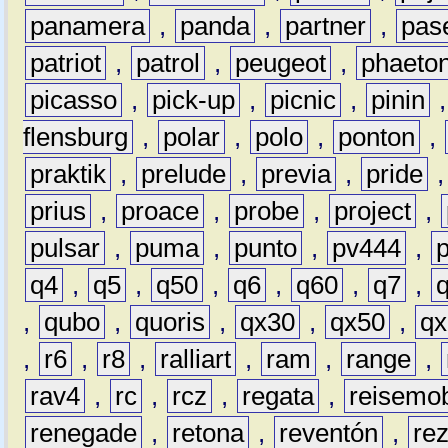
panamera
,
panda
,
partner
,
pas
patriot
,
patrol
,
peugeot
,
phaeto
picasso
,
pick-up
,
picnic
,
pinin
flensburg
,
polar
,
polo
,
ponton
,
praktik
,
prelude
,
previa
,
pride
prius
,
proace
,
probe
,
project
,
pulsar
,
puma
,
punto
,
pv444
,
q4
,
q5
,
q50
,
q6
,
q60
,
q7
,
,
qubo
,
quoris
,
qx30
,
qx50
,
qx
,
r6
,
r8
,
ralliart
,
ram
,
range
,
rav4
,
rc
,
rcz
,
regata
,
reisemob
renegade
,
retona
,
reventón
,
re