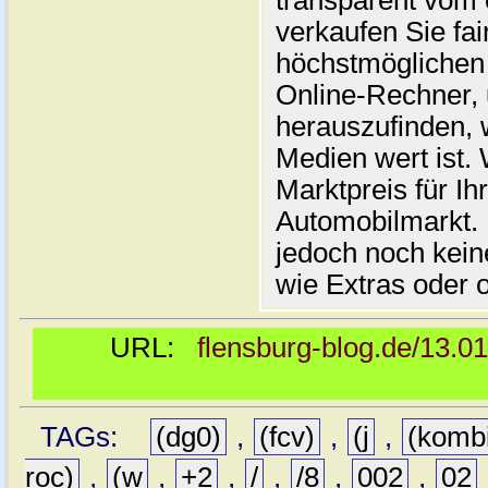
transparent vom 
verkaufen Sie fai
höchstmöglichen 
Online-Rechner,
herauszufinden, w
Medien wert ist. 
Marktpreis für I
Automobilmarkt. 
jedoch noch kein
wie Extras oder 
URL:
flensburg-blog.de/13.0
TAGs:
(dg0)
,
(fcv)
,
(j
,
(komb
roc)
,
(w
,
+2
,
/
,
/8
,
002
,
02