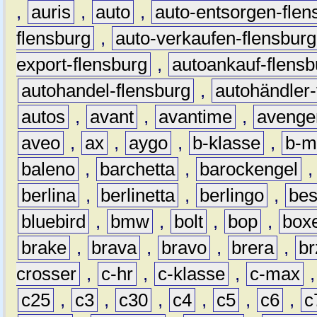
,
auris
,
auto
,
auto-entsorgen-flen
flensburg
,
auto-verkaufen-flensburg
export-flensburg
,
autoankauf-flensb
autohandel-flensburg
,
autohändler-
autos
,
avant
,
avantime
,
avenge
aveo
,
ax
,
aygo
,
b-klasse
,
b-m
baleno
,
barchetta
,
barockengel
berlina
,
berlinetta
,
berlingo
,
bes
bluebird
,
bmw
,
bolt
,
bop
,
box
brake
,
brava
,
bravo
,
brera
,
br
crosser
,
c-hr
,
c-klasse
,
c-max
c25
,
c3
,
c30
,
c4
,
c5
,
c6
,
c