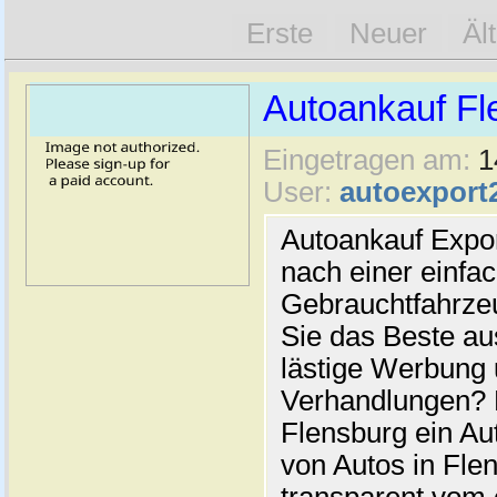
Erste
Neuer
Äl
Autoankauf Fl
Eingetragen am:
1
User:
autoexport
Autoankauf Expo
nach einer einfac
Gebrauchtfahrze
Sie das Beste au
lästige Werbung
Verhandlungen? 
Flensburg ein Au
von Autos in Flen