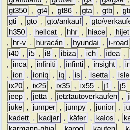
gt350
,
gt4
,
gt86
,
gta
,
gtb
,
gt
gti
,
gto
,
gto/ankauf
,
gto/verkauf
h350
,
hellcat
,
hhr
,
hiace
,
hijet
,
hr-v
,
huracán
,
hyundai
,
i-road
i40
,
i5
,
i8
,
ibiza
,
ich
,
idea
,
,
inca
,
infiniti
,
infinti
,
insight
,
i
,
ion
,
ioniq
,
iq
,
is
,
isetta
,
isl
ix20
,
ix25
,
ix35
,
ix55
,
j1
,
j5
jeep
,
jetta
,
jetztautoverkaufen
,
juke
,
jumper
,
jumpy
,
junior
,
j
kadett
,
kadjar
,
käfer
,
kalos
,
k
karmann-ghia
,
karoq
,
kaufen
,
k