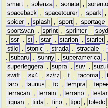
smart
,
solenza
,
sonata
,
sorent
spaceback
,
spacetourer
,
spark
spider
,
splash
,
sport
,
sportage
sportsvan
,
sprint
,
sprinter
,
spyd
,
ssr
,
st
,
star
,
starion
,
starlet
stilo
,
stonic
,
strada
,
stradale
,
,
subaru
,
sunny
,
superamerica
,
superleggera
,
supra
,
suv
,
suzu
swift
,
sx4
,
sz/rz
,
t
,
tacoma
,
taro
,
taunus
,
tc
,
tempra
,
tepe
terracan
,
terrain
,
terrano
,
testa
tiguan
,
tiida
,
tino
,
tipo
,
toledo