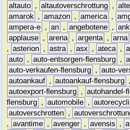
altauto
,
altautoverschrottung
,
alt
amarok
,
amazon
,
america
,
am
ampera-e
,
an
,
angebotene
,
ank
applause
,
arena
,
argenta
,
arna
,
asterion
,
astra
,
asx
,
ateca
,
a
auto
,
auto-entsorgen-flensburg
,
a
auto-verkaufen-flensburg
,
auto-ver
autoankauf
,
autoankauf-flensburg
autoexport-flensburg
,
autohandel-f
flensburg
,
automobile
,
autorecycl
autoverschrotten
,
autoverschrottun
,
avantime
,
avenger
,
avensis
,
a