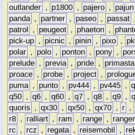
outlander
,
p1800
,
pajero
,
pajun
panda
,
partner
,
paseo
,
passat
patrol
,
peugeot
,
phaeton
,
phan
pick-up
,
picnic
,
pinin
,
pixo
,
p
polar
,
polo
,
ponton
,
pony
,
por
prelude
,
previa
,
pride
,
primasta
proace
,
probe
,
project
,
prologu
puma
,
punto
,
pv444
,
pv445
,
q50
,
q6
,
q60
,
q7
,
q8
,
q9
,
quoris
,
qx30
,
qx50
,
qx70
,
r
,
r8
,
ralliart
,
ram
,
range
,
range
rc
,
rcz
,
regata
,
reisemobil
,
re