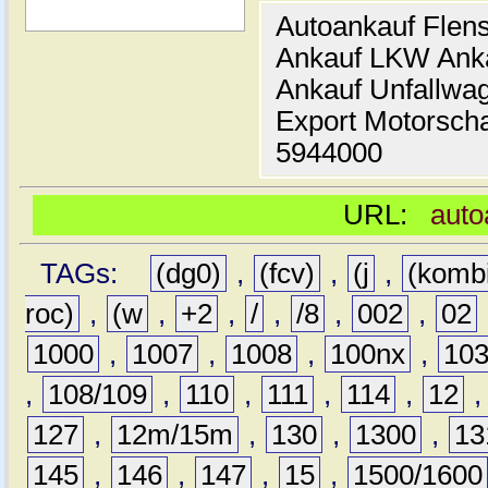
Autoankauf Flen
Ankauf LKW Ank
Ankauf Unfallwa
Export Motorsch
5944000
URL:
auto
TAGs:
(dg0)
,
(fcv)
,
(j
,
(komb
roc)
,
(w
,
+2
,
/
,
/8
,
002
,
02
1000
,
1007
,
1008
,
100nx
,
10
,
108/109
,
110
,
111
,
114
,
12
127
,
12m/15m
,
130
,
1300
,
13
145
,
146
,
147
,
15
,
1500/1600