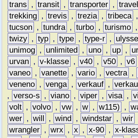
trans
,
transit
,
transporter
,
travel
trekking
,
trevis
,
trezia
,
tribeca
tucson
,
tundra
,
turbo
,
turismo
twizy
,
typ
,
type
,
type-r
,
ulyss
unimog
,
unlimited
,
uno
,
up
,
u
urvan
,
v-klasse
,
v40
,
v50
,
v6
vaneo
,
vanette
,
vario
,
vectra
,
veneno
,
venga
,
verkauf
,
verkau
,
verso-s
,
viano
,
viper
,
visa
,
v
volt
,
volvo
,
vw
,
w
,
w115)
,
w
wer
,
will
,
wind
,
windstar
,
wir
wrangler
,
wrx
,
x
,
x-90
,
x-klas