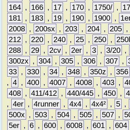
164
,
166
,
17
,
170
,
1750/
,
1
181
,
183
,
19
,
190
,
1900
,
1e
2008
,
200sx
,
203
,
204
,
205
212
,
220
,
240
,
25
,
250
,
250
288
,
29
,
2cv
,
2er
,
3
,
3/20
,
300zx
,
304
,
305
,
306
,
307
,
33
,
330
,
34
,
348
,
350z
,
356
,
4
,
400
,
4007
,
4008
,
403
,
4
408
,
411/412
,
440/445
,
450
,
,
4er
,
4runner
,
4x4
,
4x4²
,
5
,
500x
,
503
,
504
,
505
,
507
,
5
5er
,
6
,
600
,
6008
,
601
,
604