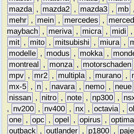
mazda
,
mazda2
,
mazda3
,
mb
mehr
,
mein
,
mercedes
,
merce
maybach
,
meriva
,
micra
,
midi
mit
,
mito
,
mitsubishi
,
miura
,
modelle
,
modus
,
mokka
,
mond
montreal
,
monza
,
motorschaden
mpv
,
mr2
,
multipla
,
murano
,
mx-5
,
n
,
navara
,
nemo
,
neue
nissan
,
nitro
,
note
,
np300
,
ns
,
nv200
,
nv400
,
nx
,
octavia
,
o
one
,
opc
,
opel
,
opirus
,
optim
outback
,
outlander
,
p1800
,
paje