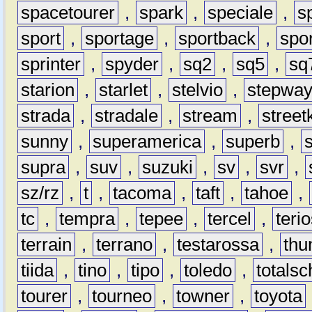
spacetourer
,
spark
,
speciale
,
s
sport
,
sportage
,
sportback
,
spo
sprinter
,
spyder
,
sq2
,
sq5
,
sq
starion
,
starlet
,
stelvio
,
stepwa
strada
,
stradale
,
stream
,
street
sunny
,
superamerica
,
superb
,
supra
,
suv
,
suzuki
,
sv
,
svr
,
sz/rz
,
t
,
tacoma
,
taft
,
tahoe
,
tc
,
tempra
,
tepee
,
tercel
,
teri
terrain
,
terrano
,
testarossa
,
thu
tiida
,
tino
,
tipo
,
toledo
,
totals
tourer
,
tourneo
,
towner
,
toyota