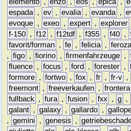
elemento
,
enzo
,
eos
,
epica
,
e
espada
,
ev
,
evalia
,
evanda
,
e
evoque
,
exeo
,
expert
,
explorer
f-150
,
f12
,
f12tdf
,
f355
,
f40
,
favorit/forman
,
fe
,
felicia
,
feroz
,
figo
,
fiorino
,
firmenfahrzeuge
,
fluence
,
focus
,
ford
,
forester
,
formore
,
fortwo
,
fox
,
fr
,
fr-v
,
freemont
,
freeverkaufen
,
frontera
fullback
,
fura
,
fusion
,
fxx
,
g
,
galant
,
galaxy
,
gallardo
,
gallop
,
gemini
,
genesis
,
getriebeschad