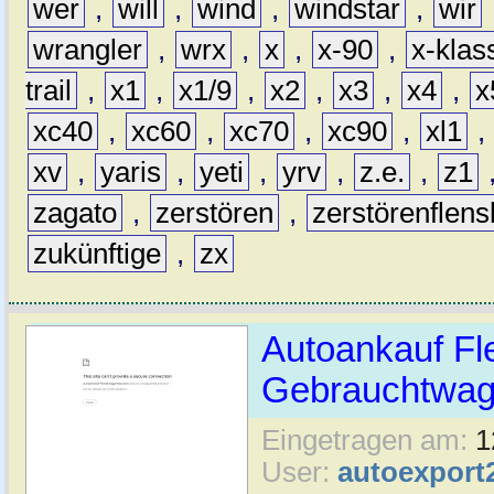
wer
,
will
,
wind
,
windstar
,
wir
wrangler
,
wrx
,
x
,
x-90
,
x-klas
trail
,
x1
,
x1/9
,
x2
,
x3
,
x4
,
x
xc40
,
xc60
,
xc70
,
xc90
,
xl1
,
xv
,
yaris
,
yeti
,
yrv
,
z.e.
,
z1
zagato
,
zerstören
,
zerstörenflen
zukünftige
,
zx
Autoankauf Fl
Gebrauchtwage
Eingetragen am:
1
User:
autoexport