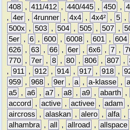
408
,
411/412
,
440/445
,
450
,
,
4er
,
4runner
,
4x4
,
4x4²
,
5
,
500x
,
503
,
504
,
505
,
507
,
5
5er
,
6
,
600
,
6008
,
601
,
604
626
,
63
,
66
,
6er
,
6x6
,
7
,
7
770
,
7er
,
8
,
80
,
806
,
807
,
,
911
,
912
,
914
,
917
,
918
,
9
959
,
968
,
9er
,
a
,
a-klasse
,
a5
,
a6
,
a7
,
a8
,
a9
,
abarth
,
accord
,
active
,
activee
,
adam
aircross
,
alaskan
,
alero
,
alfa
,
alhambra
,
all
,
allroad
,
allspace