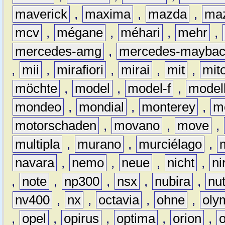
maverick
,
maxima
,
mazda
,
ma
mcv
,
mégane
,
méhari
,
mehr
,
mercedes-amg
,
mercedes-mayba
,
mii
,
mirafiori
,
mirai
,
mit
,
mit
möchte
,
model
,
model-f
,
model
mondeo
,
mondial
,
monterey
,
m
motorschaden
,
movano
,
move
,
multipla
,
murano
,
murciélago
,
navara
,
nemo
,
neue
,
nicht
,
ni
,
note
,
np300
,
nsx
,
nubira
,
nu
nv400
,
nx
,
octavia
,
ohne
,
oly
,
opel
,
opirus
,
optima
,
orion
,