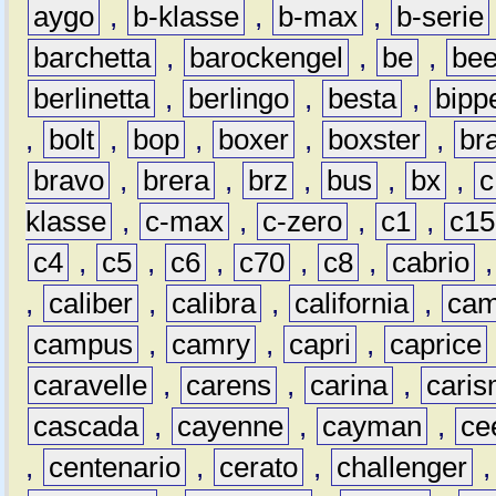
aygo
,
b-klasse
,
b-max
,
b-serie
barchetta
,
barockengel
,
be
,
be
berlinetta
,
berlingo
,
besta
,
bipp
,
bolt
,
bop
,
boxer
,
boxster
,
br
bravo
,
brera
,
brz
,
bus
,
bx
,
c
klasse
,
c-max
,
c-zero
,
c1
,
c15
c4
,
c5
,
c6
,
c70
,
c8
,
cabrio
,
caliber
,
calibra
,
california
,
cam
campus
,
camry
,
capri
,
caprice
caravelle
,
carens
,
carina
,
cari
cascada
,
cayenne
,
cayman
,
ce
,
centenario
,
cerato
,
challenger