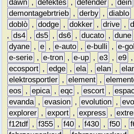
dawn
,
defektes
,
defender
,
dein
demontagebrtrieb
,
derby
,
diablo
doblò
,
dodge
,
dokker
,
drive
,
,
ds4
,
ds5
,
ds6
,
ducato
,
dune
dyane
,
e
,
e-auto
,
e-bulli
,
e-gol
e-serie
,
e-tron
,
e-up
,
e3
,
e9
ecosport
,
edge
,
ela
,
elan
,
ela
elektrosportler
,
element
,
element
eos
,
epica
,
eqc
,
escort
,
espa
evanda
,
evasion
,
evolution
,
ev
explorer
,
export
,
express
,
extr
f12tdf
,
f355
,
f40
,
f430
,
f50
,
f