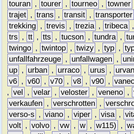
touran
,
tourer
,
tourneo
,
towner
trajet
,
trans
,
transit
,
transporter
trekking
,
trevis
,
trezia
,
tribeca
trs
,
tt
,
tts
,
tucson
,
tundra
,
tu
twingo
,
twintop
,
twizy
,
typ
,
ty
unfallfahrzeuge
,
unfallwagen
,
un
up
,
urban
,
urraco
,
urus
,
urva
v6
,
v60
,
v70
,
v8
,
v90
,
vane
,
vel
,
velar
,
veloster
,
veneno
,
verkaufen
,
verschrotten
,
verschro
verso-s
,
viano
,
viper
,
visa
,
vi
volt
,
volvo
,
vw
,
w
,
w115)
,
w