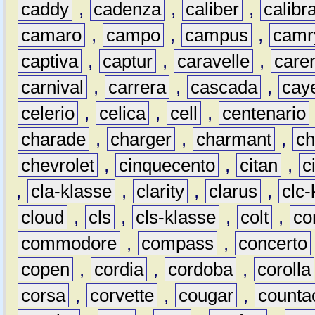
caddy
,
cadenza
,
caliber
,
calibr
camaro
,
campo
,
campus
,
camr
captiva
,
captur
,
caravelle
,
care
carnival
,
carrera
,
cascada
,
cay
celerio
,
celica
,
cell
,
centenario
charade
,
charger
,
charmant
,
ch
chevrolet
,
cinquecento
,
citan
,
c
,
cla-klasse
,
clarity
,
clarus
,
clc-
cloud
,
cls
,
cls-klasse
,
colt
,
c
commodore
,
compass
,
concerto
copen
,
cordia
,
cordoba
,
corolla
corsa
,
corvette
,
cougar
,
counta