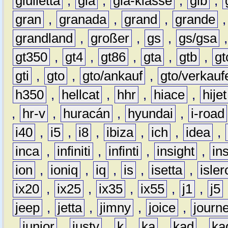
giulietta
,
gla
,
gla-klasse
,
glb
,
gran
,
granada
,
grand
,
grande
grandland
,
großer
,
gs
,
gs/gsa
gt350
,
gt4
,
gt86
,
gta
,
gtb
,
gt
gti
,
gto
,
gto/ankauf
,
gto/verkauf
h350
,
hellcat
,
hhr
,
hiace
,
hijet
,
hr-v
,
huracán
,
hyundai
,
i-road
i40
,
i5
,
i8
,
ibiza
,
ich
,
idea
,
inca
,
infiniti
,
infinti
,
insight
,
in
ion
,
ioniq
,
iq
,
is
,
isetta
,
isler
ix20
,
ix25
,
ix35
,
ix55
,
j1
,
j5
jeep
,
jetta
,
jimny
,
joice
,
journ
,
junior
,
justy
,
k
,
ka
,
kad
,
ka