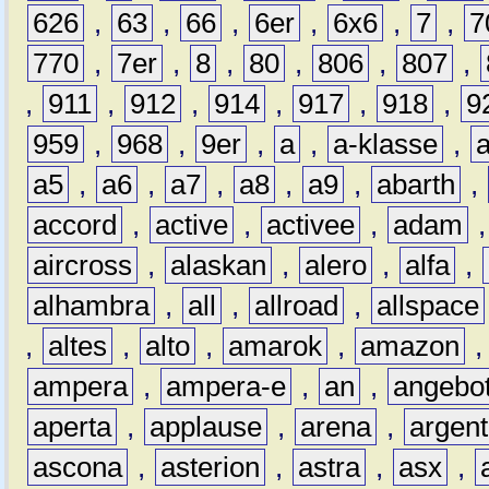
626
,
63
,
66
,
6er
,
6x6
,
7
,
7
770
,
7er
,
8
,
80
,
806
,
807
,
,
911
,
912
,
914
,
917
,
918
,
9
959
,
968
,
9er
,
a
,
a-klasse
,
a5
,
a6
,
a7
,
a8
,
a9
,
abarth
,
accord
,
active
,
activee
,
adam
aircross
,
alaskan
,
alero
,
alfa
,
alhambra
,
all
,
allroad
,
allspace
,
altes
,
alto
,
amarok
,
amazon
ampera
,
ampera-e
,
an
,
angebo
aperta
,
applause
,
arena
,
argen
ascona
,
asterion
,
astra
,
asx
,