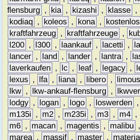
flensburg
,
kia
,
kizashi
,
klasse
,
kodiaq
,
koleos
,
kona
,
kostenlos
kraftfahrzeug
,
kraftfahrzeuge
,
kub
l200
,
l300
,
laankauf
,
lacetti
,
l
lancer
,
land
,
lander
,
lantra
,
la
laverkaufen
,
lc
,
leaf
,
legacy
,
lexus
,
lfa
,
liana
,
libero
,
limous
lkw
,
lkw-ankauf-flensburg
,
lkwver
lodgy
,
logan
,
logo
,
loswerden
m135i
,
m2
,
m235i
,
m3
,
m4
,
m6
,
macan
,
magentis
,
malibu
marea
,
massif
,
master
,
materi