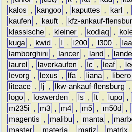
kalos
,
kangoo
,
kaputtes
,
karl
,
kaufen
,
kauft
,
kfz-ankauf-flensbu
klassische
,
kleiner
,
kodiaq
,
kol
kuga
,
kwid
,
l
,
l200
,
l300
,
la
lamborghini
,
lancer
,
land
,
lande
laurel
,
laverkaufen
,
lc
,
leaf
,
l
levorg
,
lexus
,
lfa
,
liana
,
libero
liteace
,
lj
,
lkw-ankauf-flensburg
logo
,
loswerden
,
ls
,
lt
,
lupo
,
m235i
,
m3
,
m4
,
m5
,
m50d
,
magentis
,
malibu
,
manta
,
marb
master
,
materia
,
matiz
,
matrix