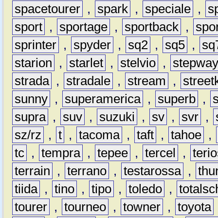
spacetourer
,
spark
,
speciale
,
s
sport
,
sportage
,
sportback
,
spo
sprinter
,
spyder
,
sq2
,
sq5
,
sq
starion
,
starlet
,
stelvio
,
stepwa
strada
,
stradale
,
stream
,
street
sunny
,
superamerica
,
superb
,
supra
,
suv
,
suzuki
,
sv
,
svr
,
sz/rz
,
t
,
tacoma
,
taft
,
tahoe
,
tc
,
tempra
,
tepee
,
tercel
,
teri
terrain
,
terrano
,
testarossa
,
thu
tiida
,
tino
,
tipo
,
toledo
,
totals
tourer
,
tourneo
,
towner
,
toyota