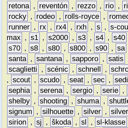
retona
,
reventón
,
rezzo
,
rio
,
r
rocky
,
rodeo
,
rolls-royce
,
rome
runner
,
rx
,
rx4
,
rxh
,
s
,
s-co
max
,
s1
,
s2000
,
s3
,
s4
,
s40
s70
,
s8
,
s80
,
s800
,
s90
,
sa
santa
,
santana
,
sapporo
,
satis
scaglietti
,
scénic
,
schnell
,
schro
,
scout
,
scudo
,
seat
,
sec
,
sedi
sephia
,
serena
,
sergio
,
serie
,
shelby
,
shooting
,
shuma
,
shuttl
signum
,
silhouette
,
silver
,
silve
sirion
,
sj
,
škoda
,
sl
,
sl-klasse