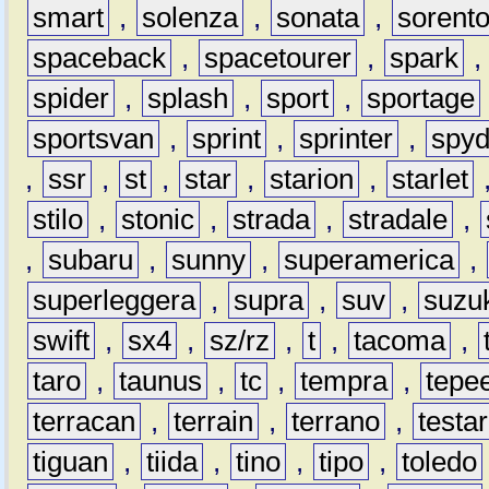
smart
,
solenza
,
sonata
,
sorent
spaceback
,
spacetourer
,
spark
spider
,
splash
,
sport
,
sportage
sportsvan
,
sprint
,
sprinter
,
spyd
,
ssr
,
st
,
star
,
starion
,
starlet
stilo
,
stonic
,
strada
,
stradale
,
,
subaru
,
sunny
,
superamerica
,
superleggera
,
supra
,
suv
,
suzu
swift
,
sx4
,
sz/rz
,
t
,
tacoma
,
taro
,
taunus
,
tc
,
tempra
,
tepe
terracan
,
terrain
,
terrano
,
testa
tiguan
,
tiida
,
tino
,
tipo
,
toledo