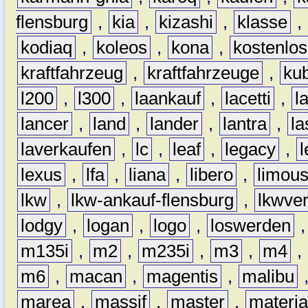
flensburg
,
kia
,
kizashi
,
klasse
,
kodiaq
,
koleos
,
kona
,
kostenlos
kraftfahrzeug
,
kraftfahrzeuge
,
kub
l200
,
l300
,
laankauf
,
lacetti
,
l
lancer
,
land
,
lander
,
lantra
,
la
laverkaufen
,
lc
,
leaf
,
legacy
,
lexus
,
lfa
,
liana
,
libero
,
limous
lkw
,
lkw-ankauf-flensburg
,
lkwver
lodgy
,
logan
,
logo
,
loswerden
m135i
,
m2
,
m235i
,
m3
,
m4
,
m6
,
macan
,
magentis
,
malibu
marea
,
massif
,
master
,
materi