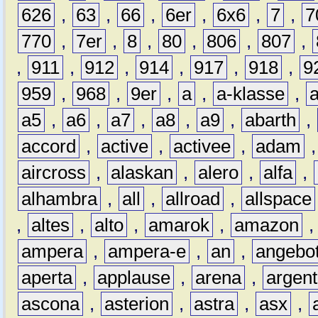
626
,
63
,
66
,
6er
,
6x6
,
7
,
7
770
,
7er
,
8
,
80
,
806
,
807
,
,
911
,
912
,
914
,
917
,
918
,
9
959
,
968
,
9er
,
a
,
a-klasse
,
a5
,
a6
,
a7
,
a8
,
a9
,
abarth
,
accord
,
active
,
activee
,
adam
aircross
,
alaskan
,
alero
,
alfa
,
alhambra
,
all
,
allroad
,
allspace
,
altes
,
alto
,
amarok
,
amazon
ampera
,
ampera-e
,
an
,
angebo
aperta
,
applause
,
arena
,
argen
ascona
,
asterion
,
astra
,
asx
,