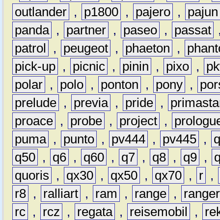
outlander
,
p1800
,
pajero
,
pajun
panda
,
partner
,
paseo
,
passat
patrol
,
peugeot
,
phaeton
,
phan
pick-up
,
picnic
,
pinin
,
pixo
,
p
polar
,
polo
,
ponton
,
pony
,
por
prelude
,
previa
,
pride
,
primasta
proace
,
probe
,
project
,
prologu
puma
,
punto
,
pv444
,
pv445
,
q50
,
q6
,
q60
,
q7
,
q8
,
q9
,
quoris
,
qx30
,
qx50
,
qx70
,
r
,
r8
,
ralliart
,
ram
,
range
,
range
rc
,
rcz
,
regata
,
reisemobil
,
re