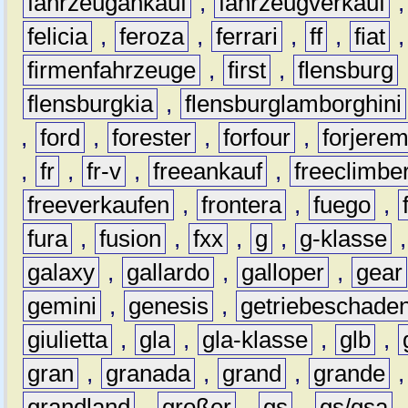
fahrzeugankauf
,
fahrzeugverkauf
felicia
,
feroza
,
ferrari
,
ff
,
fiat
firmenfahrzeuge
,
first
,
flensburg
flensburgkia
,
flensburglamborghini
,
ford
,
forester
,
forfour
,
forjere
,
fr
,
fr-v
,
freeankauf
,
freeclimbe
freeverkaufen
,
frontera
,
fuego
,
fura
,
fusion
,
fxx
,
g
,
g-klasse
galaxy
,
gallardo
,
galloper
,
gear
gemini
,
genesis
,
getriebeschade
giulietta
,
gla
,
gla-klasse
,
glb
,
gran
,
granada
,
grand
,
grande
grandland
,
großer
,
gs
,
gs/gsa