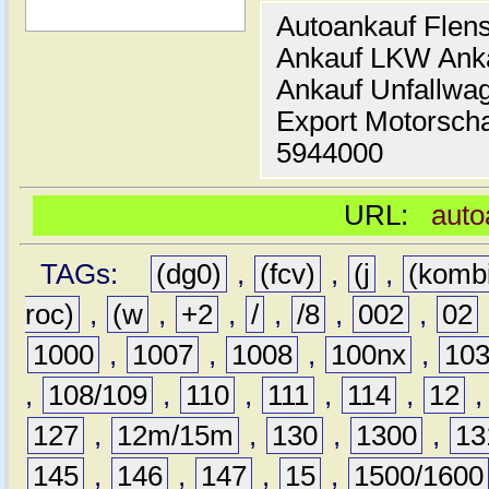
Autoankauf Flen
Ankauf LKW Ank
Ankauf Unfallwa
Export Motorsch
5944000
URL:
auto
TAGs:
(dg0)
,
(fcv)
,
(j
,
(komb
roc)
,
(w
,
+2
,
/
,
/8
,
002
,
02
1000
,
1007
,
1008
,
100nx
,
10
,
108/109
,
110
,
111
,
114
,
12
127
,
12m/15m
,
130
,
1300
,
13
145
,
146
,
147
,
15
,
1500/1600