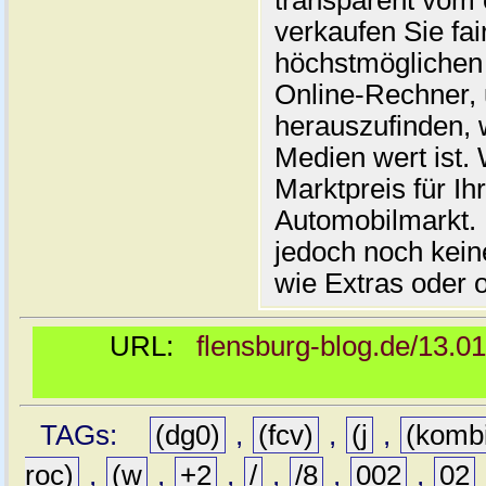
transparent vom 
verkaufen Sie fai
höchstmöglichen 
Online-Rechner,
herauszufinden, w
Medien wert ist. 
Marktpreis für I
Automobilmarkt. 
jedoch noch kein
wie Extras oder 
URL:
flensburg-blog.de/13.0
TAGs:
(dg0)
,
(fcv)
,
(j
,
(komb
roc)
,
(w
,
+2
,
/
,
/8
,
002
,
02