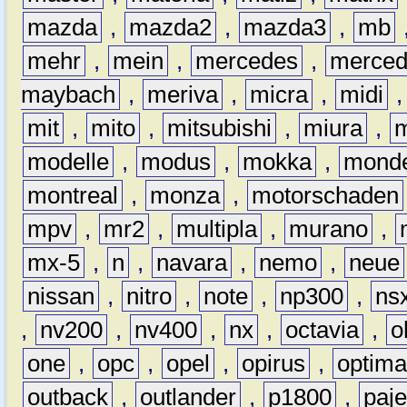
mazda
,
mazda2
,
mazda3
,
mb
mehr
,
mein
,
mercedes
,
merce
maybach
,
meriva
,
micra
,
midi
mit
,
mito
,
mitsubishi
,
miura
,
modelle
,
modus
,
mokka
,
mond
montreal
,
monza
,
motorschaden
mpv
,
mr2
,
multipla
,
murano
,
mx-5
,
n
,
navara
,
nemo
,
neue
nissan
,
nitro
,
note
,
np300
,
ns
,
nv200
,
nv400
,
nx
,
octavia
,
o
one
,
opc
,
opel
,
opirus
,
optim
outback
,
outlander
,
p1800
,
paje