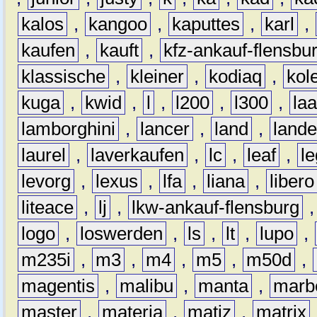
kalos
,
kangoo
,
kaputtes
,
karl
,
kaufen
,
kauft
,
kfz-ankauf-flensbu
klassische
,
kleiner
,
kodiaq
,
kol
kuga
,
kwid
,
l
,
l200
,
l300
,
la
lamborghini
,
lancer
,
land
,
lande
laurel
,
laverkaufen
,
lc
,
leaf
,
l
levorg
,
lexus
,
lfa
,
liana
,
libero
liteace
,
lj
,
lkw-ankauf-flensburg
logo
,
loswerden
,
ls
,
lt
,
lupo
,
m235i
,
m3
,
m4
,
m5
,
m50d
,
magentis
,
malibu
,
manta
,
marb
master
,
materia
,
matiz
,
matrix