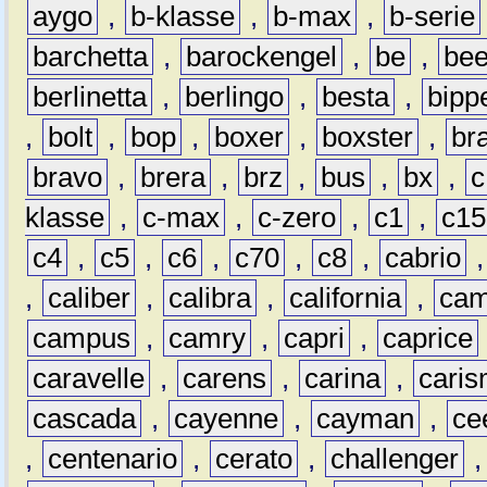
aygo
,
b-klasse
,
b-max
,
b-serie
barchetta
,
barockengel
,
be
,
be
berlinetta
,
berlingo
,
besta
,
bipp
,
bolt
,
bop
,
boxer
,
boxster
,
br
bravo
,
brera
,
brz
,
bus
,
bx
,
c
klasse
,
c-max
,
c-zero
,
c1
,
c15
c4
,
c5
,
c6
,
c70
,
c8
,
cabrio
,
caliber
,
calibra
,
california
,
cam
campus
,
camry
,
capri
,
caprice
caravelle
,
carens
,
carina
,
cari
cascada
,
cayenne
,
cayman
,
ce
,
centenario
,
cerato
,
challenger