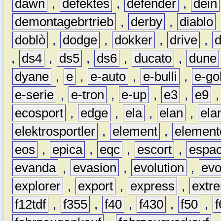
dawn
,
defektes
,
defender
,
dein
demontagebrtrieb
,
derby
,
diablo
doblò
,
dodge
,
dokker
,
drive
,
,
ds4
,
ds5
,
ds6
,
ducato
,
dune
dyane
,
e
,
e-auto
,
e-bulli
,
e-gol
e-serie
,
e-tron
,
e-up
,
e3
,
e9
ecosport
,
edge
,
ela
,
elan
,
ela
elektrosportler
,
element
,
element
eos
,
epica
,
eqc
,
escort
,
espa
evanda
,
evasion
,
evolution
,
ev
explorer
,
export
,
express
,
extr
f12tdf
,
f355
,
f40
,
f430
,
f50
,
f