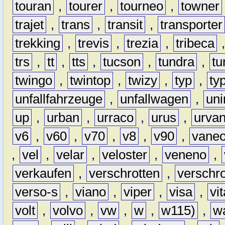
touran
,
tourer
,
tourneo
,
towner
trajet
,
trans
,
transit
,
transporter
trekking
,
trevis
,
trezia
,
tribeca
trs
,
tt
,
tts
,
tucson
,
tundra
,
tu
twingo
,
twintop
,
twizy
,
typ
,
ty
unfallfahrzeuge
,
unfallwagen
,
un
up
,
urban
,
urraco
,
urus
,
urva
v6
,
v60
,
v70
,
v8
,
v90
,
vane
,
vel
,
velar
,
veloster
,
veneno
,
verkaufen
,
verschrotten
,
verschro
verso-s
,
viano
,
viper
,
visa
,
vi
volt
,
volvo
,
vw
,
w
,
w115)
,
w