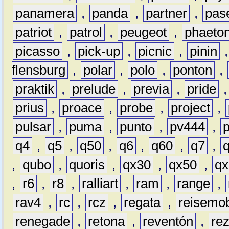
panamera
,
panda
,
partner
,
pas
patriot
,
patrol
,
peugeot
,
phaeto
picasso
,
pick-up
,
picnic
,
pinin
flensburg
,
polar
,
polo
,
ponton
,
praktik
,
prelude
,
previa
,
pride
prius
,
proace
,
probe
,
project
,
pulsar
,
puma
,
punto
,
pv444
,
q4
,
q5
,
q50
,
q6
,
q60
,
q7
,
,
qubo
,
quoris
,
qx30
,
qx50
,
qx
,
r6
,
r8
,
ralliart
,
ram
,
range
,
rav4
,
rc
,
rcz
,
regata
,
reisemob
renegade
,
retona
,
reventón
,
re