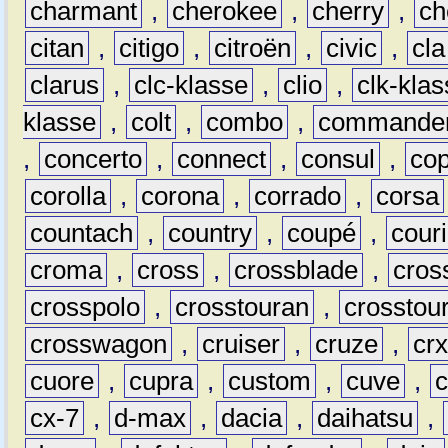
charmant
,
cherokee
,
cherry
,
ch
citan
,
citigo
,
citroën
,
civic
,
cla
clarus
,
clc-klasse
,
clio
,
clk-kla
klasse
,
colt
,
combo
,
commande
,
concerto
,
connect
,
consul
,
co
corolla
,
corona
,
corrado
,
corsa
countach
,
country
,
coupé
,
couri
croma
,
cross
,
crossblade
,
cros
crosspolo
,
crosstouran
,
crosstou
crosswagon
,
cruiser
,
cruze
,
cr
cuore
,
cupra
,
custom
,
cuve
,
cx-7
,
d-max
,
dacia
,
daihatsu
,