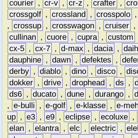
courier
,
cr-v
,
cr-z
,
crafter
,
cr
crossgolf
,
crossland
,
crosspolo
,
crossup
,
crosswagon
,
cruiser
,
cullinan
,
cuore
,
cupra
,
custom
cx-5
,
cx-7
,
d-max
,
dacia
,
dai
dauphine
,
dawn
,
defektes
,
defe
derby
,
diablo
,
dino
,
disco
,
dis
dokker
,
drive
,
drophead
,
ds
,
ds6
,
ducato
,
dune
,
durango
,
,
e-bulli
,
e-golf
,
e-klasse
,
e-meh
up
,
e3
,
e9
,
eclipse
,
ecoluxe
,
elan
,
elantra
,
elc
,
electric
,
ele