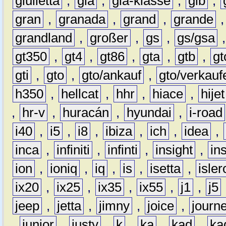
giulietta
,
gla
,
gla-klasse
,
glb
,
gran
,
granada
,
grand
,
grande
grandland
,
großer
,
gs
,
gs/gsa
gt350
,
gt4
,
gt86
,
gta
,
gtb
,
gt
gti
,
gto
,
gto/ankauf
,
gto/verkauf
h350
,
hellcat
,
hhr
,
hiace
,
hijet
,
hr-v
,
huracán
,
hyundai
,
i-road
i40
,
i5
,
i8
,
ibiza
,
ich
,
idea
,
inca
,
infiniti
,
infinti
,
insight
,
in
ion
,
ioniq
,
iq
,
is
,
isetta
,
isler
ix20
,
ix25
,
ix35
,
ix55
,
j1
,
j5
jeep
,
jetta
,
jimny
,
joice
,
journ
,
junior
,
justy
,
k
,
ka
,
kad
,
ka