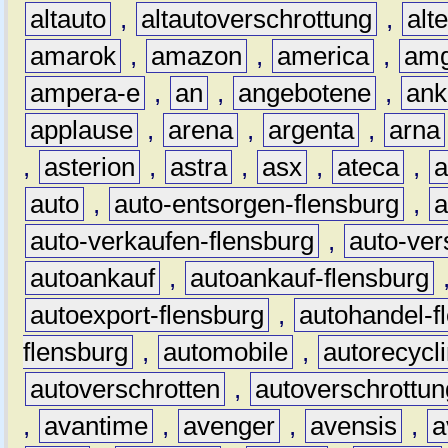
altauto
,
altautoverschrottung
,
alt
amarok
,
amazon
,
america
,
am
ampera-e
,
an
,
angebotene
,
ank
applause
,
arena
,
argenta
,
arna
,
asterion
,
astra
,
asx
,
ateca
,
a
auto
,
auto-entsorgen-flensburg
,
a
auto-verkaufen-flensburg
,
auto-ver
autoankauf
,
autoankauf-flensburg
autoexport-flensburg
,
autohandel-f
flensburg
,
automobile
,
autorecycl
autoverschrotten
,
autoverschrottun
,
avantime
,
avenger
,
avensis
,
a