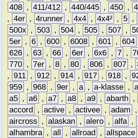
408
,
411/412
,
440/445
,
450
,
,
4er
,
4runner
,
4x4
,
4x4²
,
5
,
500x
,
503
,
504
,
505
,
507
,
5
5er
,
6
,
600
,
6008
,
601
,
604
626
,
63
,
66
,
6er
,
6x6
,
7
,
7
770
,
7er
,
8
,
80
,
806
,
807
,
,
911
,
912
,
914
,
917
,
918
,
9
959
,
968
,
9er
,
a
,
a-klasse
,
a5
,
a6
,
a7
,
a8
,
a9
,
abarth
,
accord
,
active
,
activee
,
adam
aircross
,
alaskan
,
alero
,
alfa
,
alhambra
,
all
,
allroad
,
allspace