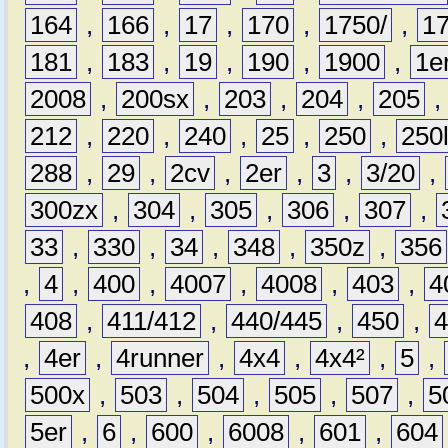
164
,
166
,
17
,
170
,
1750/
,
1
181
,
183
,
19
,
190
,
1900
,
1e
2008
,
200sx
,
203
,
204
,
205
212
,
220
,
240
,
25
,
250
,
250
288
,
29
,
2cv
,
2er
,
3
,
3/20
,
300zx
,
304
,
305
,
306
,
307
,
33
,
330
,
34
,
348
,
350z
,
356
,
4
,
400
,
4007
,
4008
,
403
,
4
408
,
411/412
,
440/445
,
450
,
,
4er
,
4runner
,
4x4
,
4x4²
,
5
,
500x
,
503
,
504
,
505
,
507
,
5
5er
,
6
,
600
,
6008
,
601
,
604