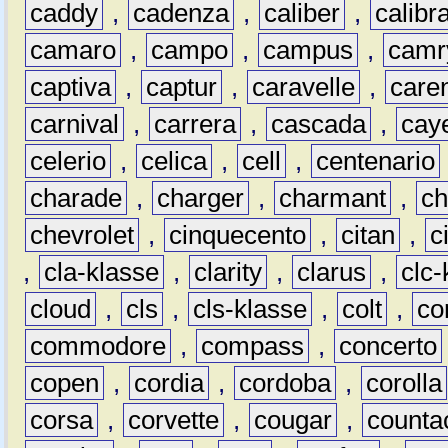
caddy
,
cadenza
,
caliber
,
calibr
camaro
,
campo
,
campus
,
camr
captiva
,
captur
,
caravelle
,
care
carnival
,
carrera
,
cascada
,
cay
celerio
,
celica
,
cell
,
centenario
charade
,
charger
,
charmant
,
ch
chevrolet
,
cinquecento
,
citan
,
c
,
cla-klasse
,
clarity
,
clarus
,
clc-
cloud
,
cls
,
cls-klasse
,
colt
,
c
commodore
,
compass
,
concerto
copen
,
cordia
,
cordoba
,
corolla
corsa
,
corvette
,
cougar
,
counta