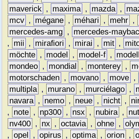
maverick
,
maxima
,
mazda
,
ma
mcv
,
mégane
,
méhari
,
mehr
,
mercedes-amg
,
mercedes-mayba
,
mii
,
mirafiori
,
mirai
,
mit
,
mit
möchte
,
model
,
model-f
,
model
mondeo
,
mondial
,
monterey
,
m
motorschaden
,
movano
,
move
,
multipla
,
murano
,
murciélago
,
navara
,
nemo
,
neue
,
nicht
,
ni
,
note
,
np300
,
nsx
,
nubira
,
nu
nv400
,
nx
,
octavia
,
ohne
,
oly
,
opel
,
opirus
,
optima
,
orion
,