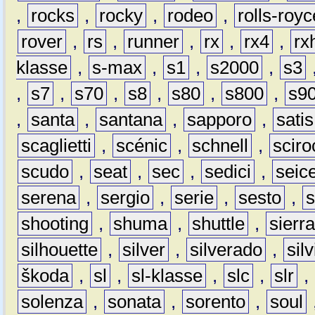
,
rocks
,
rocky
,
rodeo
,
rolls-royc
rover
,
rs
,
runner
,
rx
,
rx4
,
rx
klasse
,
s-max
,
s1
,
s2000
,
s3
,
s7
,
s70
,
s8
,
s80
,
s800
,
s9
,
santa
,
santana
,
sapporo
,
satis
scaglietti
,
scénic
,
schnell
,
sciro
scudo
,
seat
,
sec
,
sedici
,
seic
serena
,
sergio
,
serie
,
sesto
,
shooting
,
shuma
,
shuttle
,
sierr
silhouette
,
silver
,
silverado
,
silv
škoda
,
sl
,
sl-klasse
,
slc
,
slr
,
solenza
,
sonata
,
sorento
,
soul