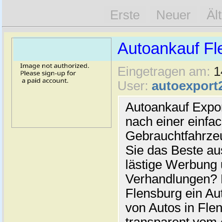
Erste
Neuer
Äl
Autoankauf Fl
Eingetragen am:
1
User:
autoexport
Autoankauf Expo
nach einer einfac
Gebrauchtfahrze
Sie das Beste au
lästige Werbung
Verhandlungen? 
Flensburg ein Au
von Autos in Flen