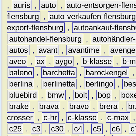
,
auris
,
auto
,
auto-entsorgen-flen
flensburg
,
auto-verkaufen-flensburg
export-flensburg
,
autoankauf-flensb
autohandel-flensburg
,
autohändler-
autos
,
avant
,
avantime
,
avenge
aveo
,
ax
,
aygo
,
b-klasse
,
b-m
baleno
,
barchetta
,
barockengel
berlina
,
berlinetta
,
berlingo
,
bes
bluebird
,
bmw
,
bolt
,
bop
,
box
brake
,
brava
,
bravo
,
brera
,
br
crosser
,
c-hr
,
c-klasse
,
c-max
c25
,
c3
,
c30
,
c4
,
c5
,
c6
,
c