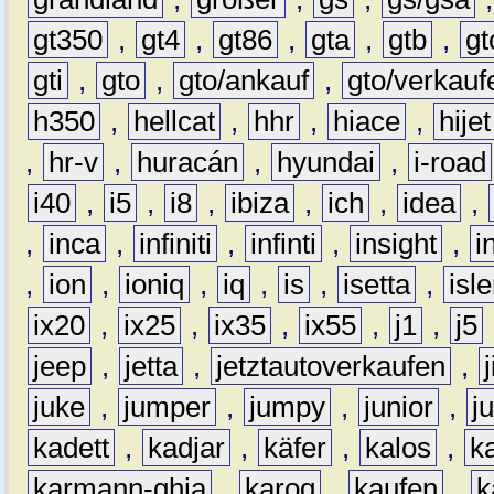
gt350
,
gt4
,
gt86
,
gta
,
gtb
,
gt
gti
,
gto
,
gto/ankauf
,
gto/verkauf
h350
,
hellcat
,
hhr
,
hiace
,
hijet
,
hr-v
,
huracán
,
hyundai
,
i-road
i40
,
i5
,
i8
,
ibiza
,
ich
,
idea
,
,
inca
,
infiniti
,
infinti
,
insight
,
i
,
ion
,
ioniq
,
iq
,
is
,
isetta
,
isl
ix20
,
ix25
,
ix35
,
ix55
,
j1
,
j5
jeep
,
jetta
,
jetztautoverkaufen
,
juke
,
jumper
,
jumpy
,
junior
,
j
kadett
,
kadjar
,
käfer
,
kalos
,
k
karmann-ghia
,
karoq
,
kaufen
,
k