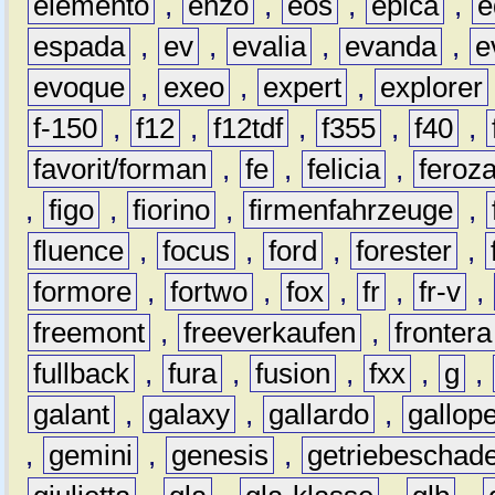
elemento
,
enzo
,
eos
,
epica
,
e
espada
,
ev
,
evalia
,
evanda
,
e
evoque
,
exeo
,
expert
,
explorer
f-150
,
f12
,
f12tdf
,
f355
,
f40
,
favorit/forman
,
fe
,
felicia
,
feroz
,
figo
,
fiorino
,
firmenfahrzeuge
,
fluence
,
focus
,
ford
,
forester
,
formore
,
fortwo
,
fox
,
fr
,
fr-v
,
freemont
,
freeverkaufen
,
frontera
fullback
,
fura
,
fusion
,
fxx
,
g
,
galant
,
galaxy
,
gallardo
,
gallop
,
gemini
,
genesis
,
getriebeschad