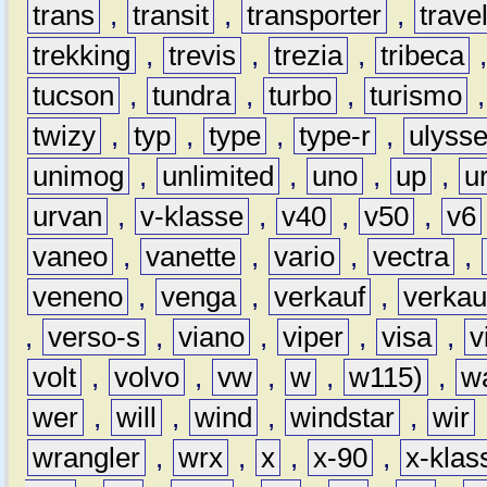
trans
,
transit
,
transporter
,
travel
trekking
,
trevis
,
trezia
,
tribeca
tucson
,
tundra
,
turbo
,
turismo
twizy
,
typ
,
type
,
type-r
,
ulyss
unimog
,
unlimited
,
uno
,
up
,
u
urvan
,
v-klasse
,
v40
,
v50
,
v6
vaneo
,
vanette
,
vario
,
vectra
,
veneno
,
venga
,
verkauf
,
verkau
,
verso-s
,
viano
,
viper
,
visa
,
v
volt
,
volvo
,
vw
,
w
,
w115)
,
w
wer
,
will
,
wind
,
windstar
,
wir
wrangler
,
wrx
,
x
,
x-90
,
x-klas