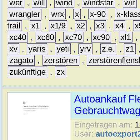
wer
,
will
,
wind
,
windstar
,
wir
wrangler
,
wrx
,
x
,
x-90
,
x-klas
trail
,
x1
,
x1/9
,
x2
,
x3
,
x4
,
x
xc40
,
xc60
,
xc70
,
xc90
,
xl1
,
xv
,
yaris
,
yeti
,
yrv
,
z.e.
,
z1
zagato
,
zerstören
,
zerstörenflen
zukünftige
,
zx
Autoankauf Fl
Gebrauchtwage
Eingetragen am:
1
User:
autoexport