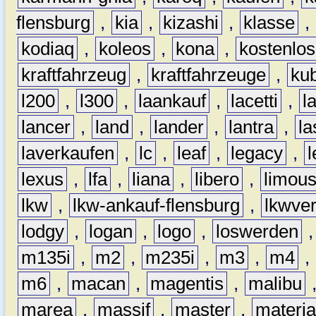
flensburg
,
kia
,
kizashi
,
klasse
,
kodiaq
,
koleos
,
kona
,
kostenlos
kraftfahrzeug
,
kraftfahrzeuge
,
kub
l200
,
l300
,
laankauf
,
lacetti
,
l
lancer
,
land
,
lander
,
lantra
,
la
laverkaufen
,
lc
,
leaf
,
legacy
,
lexus
,
lfa
,
liana
,
libero
,
limous
lkw
,
lkw-ankauf-flensburg
,
lkwver
lodgy
,
logan
,
logo
,
loswerden
m135i
,
m2
,
m235i
,
m3
,
m4
,
m6
,
macan
,
magentis
,
malibu
marea
,
massif
,
master
,
materi