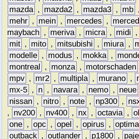
mazda
,
mazda2
,
mazda3
,
mb
mehr
,
mein
,
mercedes
,
merce
maybach
,
meriva
,
micra
,
midi
mit
,
mito
,
mitsubishi
,
miura
,
modelle
,
modus
,
mokka
,
mond
montreal
,
monza
,
motorschaden
mpv
,
mr2
,
multipla
,
murano
,
mx-5
,
n
,
navara
,
nemo
,
neue
nissan
,
nitro
,
note
,
np300
,
ns
,
nv200
,
nv400
,
nx
,
octavia
,
o
one
,
opc
,
opel
,
opirus
,
optim
outback
,
outlander
,
p1800
,
paje