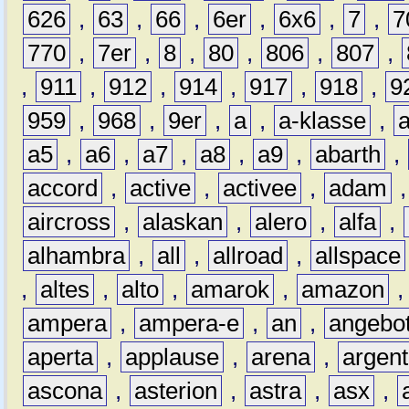
626
,
63
,
66
,
6er
,
6x6
,
7
,
7
770
,
7er
,
8
,
80
,
806
,
807
,
,
911
,
912
,
914
,
917
,
918
,
9
959
,
968
,
9er
,
a
,
a-klasse
,
a5
,
a6
,
a7
,
a8
,
a9
,
abarth
,
accord
,
active
,
activee
,
adam
aircross
,
alaskan
,
alero
,
alfa
,
alhambra
,
all
,
allroad
,
allspace
,
altes
,
alto
,
amarok
,
amazon
ampera
,
ampera-e
,
an
,
angebo
aperta
,
applause
,
arena
,
argen
ascona
,
asterion
,
astra
,
asx
,