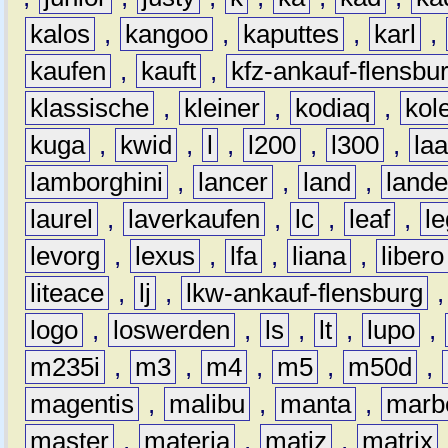
kalos
,
kangoo
,
kaputtes
,
karl
,
kaufen
,
kauft
,
kfz-ankauf-flensbu
klassische
,
kleiner
,
kodiaq
,
kol
kuga
,
kwid
,
l
,
l200
,
l300
,
la
lamborghini
,
lancer
,
land
,
lande
laurel
,
laverkaufen
,
lc
,
leaf
,
l
levorg
,
lexus
,
lfa
,
liana
,
libero
liteace
,
lj
,
lkw-ankauf-flensburg
logo
,
loswerden
,
ls
,
lt
,
lupo
,
m235i
,
m3
,
m4
,
m5
,
m50d
,
magentis
,
malibu
,
manta
,
marb
master
,
materia
,
matiz
,
matrix