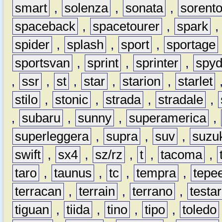
smart
,
solenza
,
sonata
,
sorent
spaceback
,
spacetourer
,
spark
spider
,
splash
,
sport
,
sportage
sportsvan
,
sprint
,
sprinter
,
spyd
,
ssr
,
st
,
star
,
starion
,
starlet
stilo
,
stonic
,
strada
,
stradale
,
,
subaru
,
sunny
,
superamerica
,
superleggera
,
supra
,
suv
,
suzu
swift
,
sx4
,
sz/rz
,
t
,
tacoma
,
taro
,
taunus
,
tc
,
tempra
,
tepe
terracan
,
terrain
,
terrano
,
testa
tiguan
,
tiida
,
tino
,
tipo
,
toledo