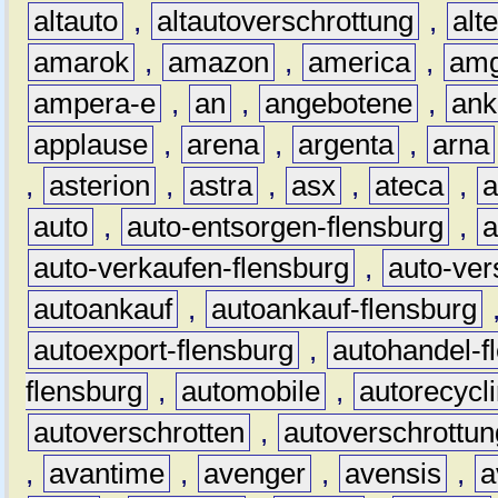
altauto
,
altautoverschrottung
,
alt
amarok
,
amazon
,
america
,
am
ampera-e
,
an
,
angebotene
,
ank
applause
,
arena
,
argenta
,
arna
,
asterion
,
astra
,
asx
,
ateca
,
a
auto
,
auto-entsorgen-flensburg
,
a
auto-verkaufen-flensburg
,
auto-ver
autoankauf
,
autoankauf-flensburg
autoexport-flensburg
,
autohandel-f
flensburg
,
automobile
,
autorecycl
autoverschrotten
,
autoverschrottun
,
avantime
,
avenger
,
avensis
,
a