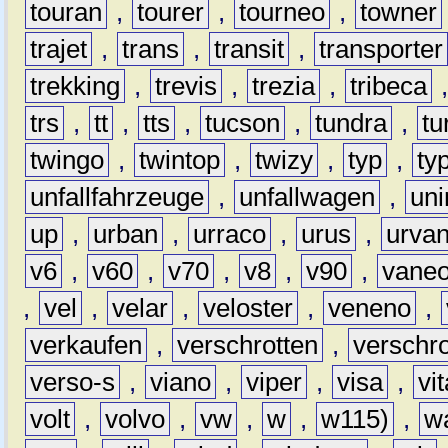
touran
,
tourer
,
tourneo
,
towner
trajet
,
trans
,
transit
,
transporter
trekking
,
trevis
,
trezia
,
tribeca
trs
,
tt
,
tts
,
tucson
,
tundra
,
tu
twingo
,
twintop
,
twizy
,
typ
,
ty
unfallfahrzeuge
,
unfallwagen
,
un
up
,
urban
,
urraco
,
urus
,
urva
v6
,
v60
,
v70
,
v8
,
v90
,
vane
,
vel
,
velar
,
veloster
,
veneno
,
verkaufen
,
verschrotten
,
verschro
verso-s
,
viano
,
viper
,
visa
,
vi
volt
,
volvo
,
vw
,
w
,
w115)
,
w