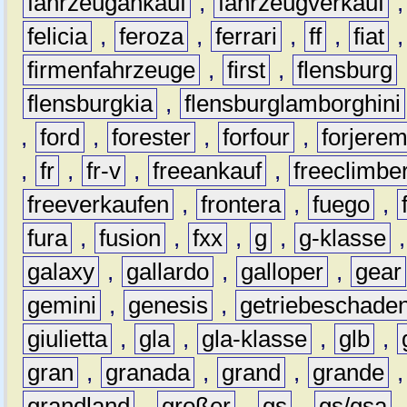
fahrzeugankauf
,
fahrzeugverkauf
felicia
,
feroza
,
ferrari
,
ff
,
fiat
firmenfahrzeuge
,
first
,
flensburg
flensburgkia
,
flensburglamborghini
,
ford
,
forester
,
forfour
,
forjere
,
fr
,
fr-v
,
freeankauf
,
freeclimbe
freeverkaufen
,
frontera
,
fuego
,
fura
,
fusion
,
fxx
,
g
,
g-klasse
galaxy
,
gallardo
,
galloper
,
gear
gemini
,
genesis
,
getriebeschade
giulietta
,
gla
,
gla-klasse
,
glb
,
gran
,
granada
,
grand
,
grande
grandland
,
großer
,
gs
,
gs/gsa