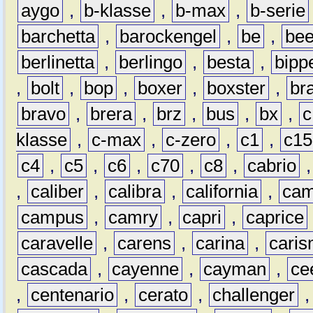
aygo
,
b-klasse
,
b-max
,
b-serie
barchetta
,
barockengel
,
be
,
be
berlinetta
,
berlingo
,
besta
,
bipp
,
bolt
,
bop
,
boxer
,
boxster
,
br
bravo
,
brera
,
brz
,
bus
,
bx
,
c
klasse
,
c-max
,
c-zero
,
c1
,
c15
c4
,
c5
,
c6
,
c70
,
c8
,
cabrio
,
caliber
,
calibra
,
california
,
cam
campus
,
camry
,
capri
,
caprice
caravelle
,
carens
,
carina
,
cari
cascada
,
cayenne
,
cayman
,
ce
,
centenario
,
cerato
,
challenger