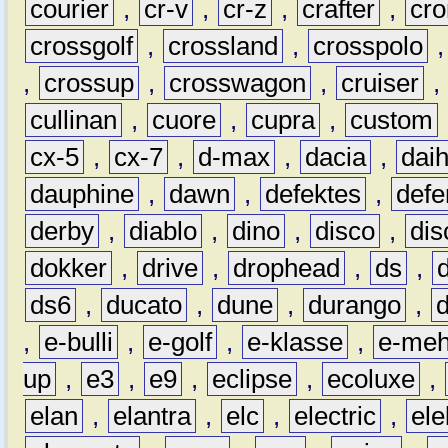
courier
,
cr-v
,
cr-z
,
crafter
,
cr
crossgolf
,
crossland
,
crosspolo
,
crossup
,
crosswagon
,
cruiser
,
cullinan
,
cuore
,
cupra
,
custom
cx-5
,
cx-7
,
d-max
,
dacia
,
dai
dauphine
,
dawn
,
defektes
,
defe
derby
,
diablo
,
dino
,
disco
,
dis
dokker
,
drive
,
drophead
,
ds
,
ds6
,
ducato
,
dune
,
durango
,
,
e-bulli
,
e-golf
,
e-klasse
,
e-meh
up
,
e3
,
e9
,
eclipse
,
ecoluxe
,
elan
,
elantra
,
elc
,
electric
,
ele