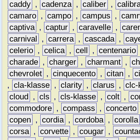
caddy
,
cadenza
,
caliber
,
calibr
camaro
,
campo
,
campus
,
camr
captiva
,
captur
,
caravelle
,
care
carnival
,
carrera
,
cascada
,
cay
celerio
,
celica
,
cell
,
centenario
charade
,
charger
,
charmant
,
ch
chevrolet
,
cinquecento
,
citan
,
c
,
cla-klasse
,
clarity
,
clarus
,
clc-
cloud
,
cls
,
cls-klasse
,
colt
,
c
commodore
,
compass
,
concerto
copen
,
cordia
,
cordoba
,
corolla
corsa
,
corvette
,
cougar
,
counta