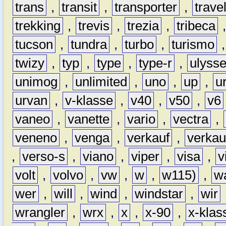
trans
,
transit
,
transporter
,
travel
trekking
,
trevis
,
trezia
,
tribeca
tucson
,
tundra
,
turbo
,
turismo
twizy
,
typ
,
type
,
type-r
,
ulyss
unimog
,
unlimited
,
uno
,
up
,
u
urvan
,
v-klasse
,
v40
,
v50
,
v6
vaneo
,
vanette
,
vario
,
vectra
,
veneno
,
venga
,
verkauf
,
verkau
,
verso-s
,
viano
,
viper
,
visa
,
v
volt
,
volvo
,
vw
,
w
,
w115)
,
w
wer
,
will
,
wind
,
windstar
,
wir
wrangler
,
wrx
,
x
,
x-90
,
x-klas