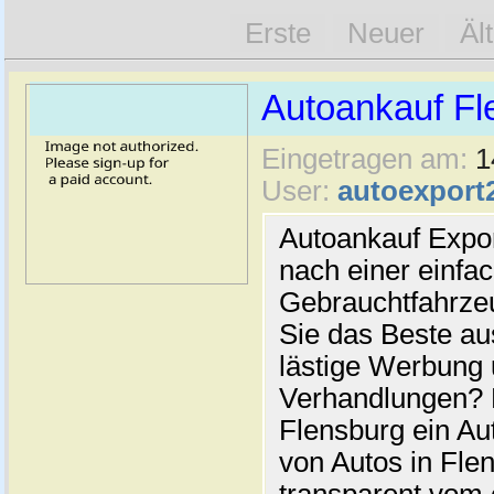
Erste
Neuer
Äl
Autoankauf Fl
Eingetragen am:
1
User:
autoexport
Autoankauf Expo
nach einer einfac
Gebrauchtfahrze
Sie das Beste au
lästige Werbung
Verhandlungen? 
Flensburg ein Au
von Autos in Flen