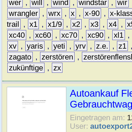
wer
,
will
,
wind
,
windstar
,
wir
wrangler
,
wrx
,
x
,
x-90
,
x-klas
trail
,
x1
,
x1/9
,
x2
,
x3
,
x4
,
x
xc40
,
xc60
,
xc70
,
xc90
,
xl1
,
xv
,
yaris
,
yeti
,
yrv
,
z.e.
,
z1
zagato
,
zerstören
,
zerstörenflen
zukünftige
,
zx
Autoankauf Fl
Gebrauchtwage
Eingetragen am:
1
User:
autoexport