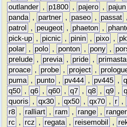
outlander
,
p1800
,
pajero
,
pajun
panda
,
partner
,
paseo
,
passat
patrol
,
peugeot
,
phaeton
,
phan
pick-up
,
picnic
,
pinin
,
pixo
,
p
polar
,
polo
,
ponton
,
pony
,
por
prelude
,
previa
,
pride
,
primasta
proace
,
probe
,
project
,
prologu
puma
,
punto
,
pv444
,
pv445
,
q50
,
q6
,
q60
,
q7
,
q8
,
q9
,
quoris
,
qx30
,
qx50
,
qx70
,
r
,
r8
,
ralliart
,
ram
,
range
,
range
rc
,
rcz
,
regata
,
reisemobil
,
re