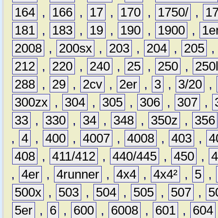
164
,
166
,
17
,
170
,
1750/
,
1
181
,
183
,
19
,
190
,
1900
,
1e
2008
,
200sx
,
203
,
204
,
205
212
,
220
,
240
,
25
,
250
,
250
288
,
29
,
2cv
,
2er
,
3
,
3/20
,
300zx
,
304
,
305
,
306
,
307
,
33
,
330
,
34
,
348
,
350z
,
356
,
4
,
400
,
4007
,
4008
,
403
,
4
408
,
411/412
,
440/445
,
450
,
,
4er
,
4runner
,
4x4
,
4x4²
,
5
,
500x
,
503
,
504
,
505
,
507
,
5
5er
,
6
,
600
,
6008
,
601
,
604