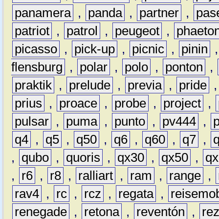
panamera
,
panda
,
partner
,
pas
patriot
,
patrol
,
peugeot
,
phaeto
picasso
,
pick-up
,
picnic
,
pinin
flensburg
,
polar
,
polo
,
ponton
,
praktik
,
prelude
,
previa
,
pride
prius
,
proace
,
probe
,
project
,
pulsar
,
puma
,
punto
,
pv444
,
q4
,
q5
,
q50
,
q6
,
q60
,
q7
,
,
qubo
,
quoris
,
qx30
,
qx50
,
qx
,
r6
,
r8
,
ralliart
,
ram
,
range
,
rav4
,
rc
,
rcz
,
regata
,
reisemob
renegade
,
retona
,
reventón
,
re