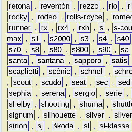
retona
,
reventón
,
rezzo
,
rio
,
r
rocky
,
rodeo
,
rolls-royce
,
rome
runner
,
rx
,
rx4
,
rxh
,
s
,
s-co
max
,
s1
,
s2000
,
s3
,
s4
,
s40
s70
,
s8
,
s80
,
s800
,
s90
,
sa
santa
,
santana
,
sapporo
,
satis
scaglietti
,
scénic
,
schnell
,
schro
,
scout
,
scudo
,
seat
,
sec
,
sedi
sephia
,
serena
,
sergio
,
serie
,
shelby
,
shooting
,
shuma
,
shuttl
signum
,
silhouette
,
silver
,
silve
sirion
,
sj
,
škoda
,
sl
,
sl-klasse