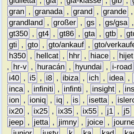
giulietta
,
gla
,
gla-klasse
,
glb
,
gran
,
granada
,
grand
,
grande
grandland
,
großer
,
gs
,
gs/gsa
gt350
,
gt4
,
gt86
,
gta
,
gtb
,
gt
gti
,
gto
,
gto/ankauf
,
gto/verkauf
h350
,
hellcat
,
hhr
,
hiace
,
hijet
,
hr-v
,
huracán
,
hyundai
,
i-road
i40
,
i5
,
i8
,
ibiza
,
ich
,
idea
,
inca
,
infiniti
,
infinti
,
insight
,
in
ion
,
ioniq
,
iq
,
is
,
isetta
,
isler
ix20
,
ix25
,
ix35
,
ix55
,
j1
,
j5
jeep
,
jetta
,
jimny
,
joice
,
journ
,
junior
,
justy
,
k
,
ka
,
kad
,
ka