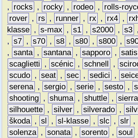
,
rocks
,
rocky
,
rodeo
,
rolls-royc
rover
,
rs
,
runner
,
rx
,
rx4
,
rx
klasse
,
s-max
,
s1
,
s2000
,
s3
,
s7
,
s70
,
s8
,
s80
,
s800
,
s9
,
santa
,
santana
,
sapporo
,
satis
scaglietti
,
scénic
,
schnell
,
sciro
scudo
,
seat
,
sec
,
sedici
,
seic
serena
,
sergio
,
serie
,
sesto
,
shooting
,
shuma
,
shuttle
,
sierr
silhouette
,
silver
,
silverado
,
silv
škoda
,
sl
,
sl-klasse
,
slc
,
slr
,
solenza
,
sonata
,
sorento
,
soul