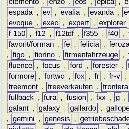
elemento
,
enzo
,
eos
,
epica
,
e
espada
,
ev
,
evalia
,
evanda
,
e
evoque
,
exeo
,
expert
,
explorer
f-150
,
f12
,
f12tdf
,
f355
,
f40
,
favorit/forman
,
fe
,
felicia
,
feroz
,
figo
,
fiorino
,
firmenfahrzeuge
,
fluence
,
focus
,
ford
,
forester
,
formore
,
fortwo
,
fox
,
fr
,
fr-v
,
freemont
,
freeverkaufen
,
frontera
fullback
,
fura
,
fusion
,
fxx
,
g
,
galant
,
galaxy
,
gallardo
,
gallop
,
gemini
,
genesis
,
getriebeschad