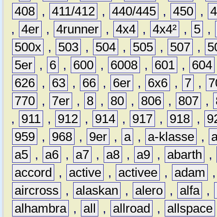
408
,
411/412
,
440/445
,
450
,
,
4er
,
4runner
,
4x4
,
4x4²
,
5
,
500x
,
503
,
504
,
505
,
507
,
5
5er
,
6
,
600
,
6008
,
601
,
604
626
,
63
,
66
,
6er
,
6x6
,
7
,
7
770
,
7er
,
8
,
80
,
806
,
807
,
,
911
,
912
,
914
,
917
,
918
,
9
959
,
968
,
9er
,
a
,
a-klasse
,
a5
,
a6
,
a7
,
a8
,
a9
,
abarth
,
accord
,
active
,
activee
,
adam
aircross
,
alaskan
,
alero
,
alfa
,
alhambra
,
all
,
allroad
,
allspace