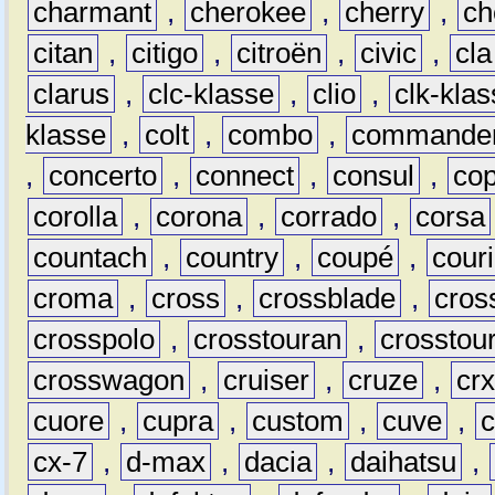
charmant
,
cherokee
,
cherry
,
ch
citan
,
citigo
,
citroën
,
civic
,
cla
clarus
,
clc-klasse
,
clio
,
clk-kla
klasse
,
colt
,
combo
,
commande
,
concerto
,
connect
,
consul
,
co
corolla
,
corona
,
corrado
,
corsa
countach
,
country
,
coupé
,
couri
croma
,
cross
,
crossblade
,
cros
crosspolo
,
crosstouran
,
crosstou
crosswagon
,
cruiser
,
cruze
,
cr
cuore
,
cupra
,
custom
,
cuve
,
cx-7
,
d-max
,
dacia
,
daihatsu
,