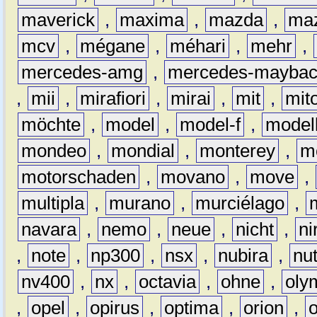
maverick
,
maxima
,
mazda
,
ma
mcv
,
mégane
,
méhari
,
mehr
,
mercedes-amg
,
mercedes-mayba
,
mii
,
mirafiori
,
mirai
,
mit
,
mit
möchte
,
model
,
model-f
,
model
mondeo
,
mondial
,
monterey
,
m
motorschaden
,
movano
,
move
,
multipla
,
murano
,
murciélago
,
navara
,
nemo
,
neue
,
nicht
,
ni
,
note
,
np300
,
nsx
,
nubira
,
nu
nv400
,
nx
,
octavia
,
ohne
,
oly
,
opel
,
opirus
,
optima
,
orion
,