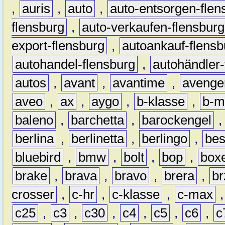
,
auris
,
auto
,
auto-entsorgen-flen
flensburg
,
auto-verkaufen-flensburg
export-flensburg
,
autoankauf-flensb
autohandel-flensburg
,
autohändler-
autos
,
avant
,
avantime
,
avenge
aveo
,
ax
,
aygo
,
b-klasse
,
b-m
baleno
,
barchetta
,
barockengel
berlina
,
berlinetta
,
berlingo
,
bes
bluebird
,
bmw
,
bolt
,
bop
,
box
brake
,
brava
,
bravo
,
brera
,
br
crosser
,
c-hr
,
c-klasse
,
c-max
c25
,
c3
,
c30
,
c4
,
c5
,
c6
,
c