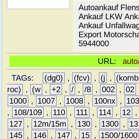
Autoankauf Flen
Ankauf LKW Ank
Ankauf Unfallwa
Export Motorsch
5944000
URL:
auto
TAGs:
(dg0)
,
(fcv)
,
(j
,
(komb
roc)
,
(w
,
+2
,
/
,
/8
,
002
,
02
1000
,
1007
,
1008
,
100nx
,
10
,
108/109
,
110
,
111
,
114
,
12
127
,
12m/15m
,
130
,
1300
,
13
145
,
146
,
147
,
15
,
1500/1600