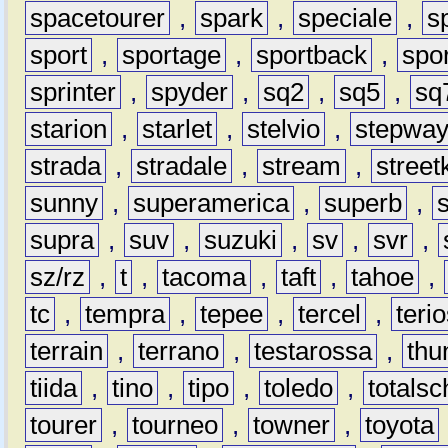
spacetourer
,
spark
,
speciale
,
s
sport
,
sportage
,
sportback
,
spo
sprinter
,
spyder
,
sq2
,
sq5
,
sq
starion
,
starlet
,
stelvio
,
stepwa
strada
,
stradale
,
stream
,
street
sunny
,
superamerica
,
superb
,
supra
,
suv
,
suzuki
,
sv
,
svr
,
sz/rz
,
t
,
tacoma
,
taft
,
tahoe
,
tc
,
tempra
,
tepee
,
tercel
,
teri
terrain
,
terrano
,
testarossa
,
thu
tiida
,
tino
,
tipo
,
toledo
,
totals
tourer
,
tourneo
,
towner
,
toyota