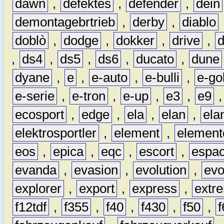
dawn
,
defektes
,
defender
,
dein
demontagebrtrieb
,
derby
,
diablo
doblò
,
dodge
,
dokker
,
drive
,
,
ds4
,
ds5
,
ds6
,
ducato
,
dune
dyane
,
e
,
e-auto
,
e-bulli
,
e-gol
e-serie
,
e-tron
,
e-up
,
e3
,
e9
ecosport
,
edge
,
ela
,
elan
,
ela
elektrosportler
,
element
,
element
eos
,
epica
,
eqc
,
escort
,
espa
evanda
,
evasion
,
evolution
,
ev
explorer
,
export
,
express
,
extr
f12tdf
,
f355
,
f40
,
f430
,
f50
,
f