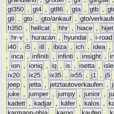
gt350
,
gt4
,
gt86
,
gta
,
gtb
,
gt
gti
,
gto
,
gto/ankauf
,
gto/verkauf
h350
,
hellcat
,
hhr
,
hiace
,
hijet
,
hr-v
,
huracán
,
hyundai
,
i-road
i40
,
i5
,
i8
,
ibiza
,
ich
,
idea
,
,
inca
,
infiniti
,
infinti
,
insight
,
i
,
ion
,
ioniq
,
iq
,
is
,
isetta
,
isl
ix20
,
ix25
,
ix35
,
ix55
,
j1
,
j5
jeep
,
jetta
,
jetztautoverkaufen
,
juke
,
jumper
,
jumpy
,
junior
,
j
kadett
,
kadjar
,
käfer
,
kalos
,
k
karmann-ghia
,
karoq
,
kaufen
,
k