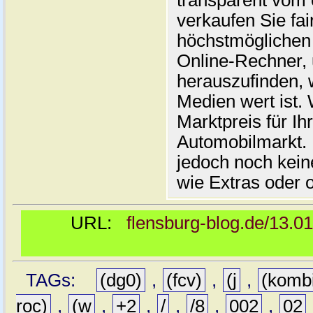
transparent vom 
verkaufen Sie fai
höchstmöglichen 
Online-Rechner,
herauszufinden, w
Medien wert ist. 
Marktpreis für I
Automobilmarkt. 
jedoch noch kein
wie Extras oder 
URL:
flensburg-blog.de/13.0
TAGs:
(dg0)
,
(fcv)
,
(j
,
(komb
roc)
,
(w
,
+2
,
/
,
/8
,
002
,
02