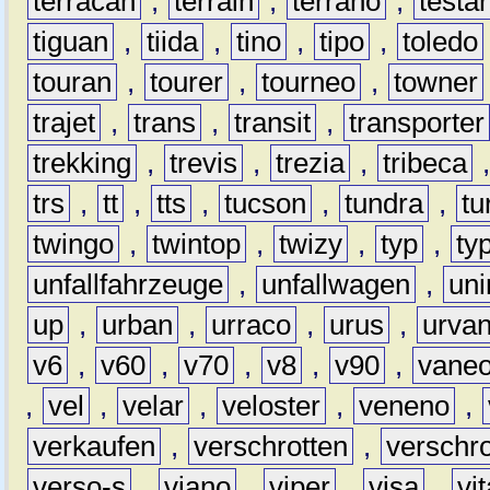
terracan
,
terrain
,
terrano
,
testa
tiguan
,
tiida
,
tino
,
tipo
,
toledo
touran
,
tourer
,
tourneo
,
towner
trajet
,
trans
,
transit
,
transporter
trekking
,
trevis
,
trezia
,
tribeca
trs
,
tt
,
tts
,
tucson
,
tundra
,
tu
twingo
,
twintop
,
twizy
,
typ
,
ty
unfallfahrzeuge
,
unfallwagen
,
un
up
,
urban
,
urraco
,
urus
,
urva
v6
,
v60
,
v70
,
v8
,
v90
,
vane
,
vel
,
velar
,
veloster
,
veneno
,
verkaufen
,
verschrotten
,
verschro
verso-s
,
viano
,
viper
,
visa
,
vi