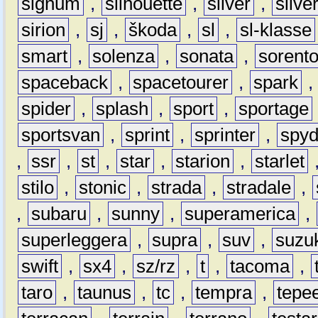
signum
,
silhouette
,
silver
,
silve
sirion
,
sj
,
škoda
,
sl
,
sl-klasse
smart
,
solenza
,
sonata
,
sorent
spaceback
,
spacetourer
,
spark
spider
,
splash
,
sport
,
sportage
sportsvan
,
sprint
,
sprinter
,
spyd
,
ssr
,
st
,
star
,
starion
,
starlet
stilo
,
stonic
,
strada
,
stradale
,
,
subaru
,
sunny
,
superamerica
,
superleggera
,
supra
,
suv
,
suzu
swift
,
sx4
,
sz/rz
,
t
,
tacoma
,
taro
,
taunus
,
tc
,
tempra
,
tepe