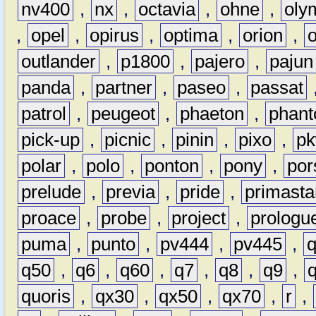
nv400
,
nx
,
octavia
,
ohne
,
oly
,
opel
,
opirus
,
optima
,
orion
,
outlander
,
p1800
,
pajero
,
pajun
panda
,
partner
,
paseo
,
passat
patrol
,
peugeot
,
phaeton
,
phan
pick-up
,
picnic
,
pinin
,
pixo
,
p
polar
,
polo
,
ponton
,
pony
,
por
prelude
,
previa
,
pride
,
primasta
proace
,
probe
,
project
,
prologu
puma
,
punto
,
pv444
,
pv445
,
q50
,
q6
,
q60
,
q7
,
q8
,
q9
,
quoris
,
qx30
,
qx50
,
qx70
,
r
,