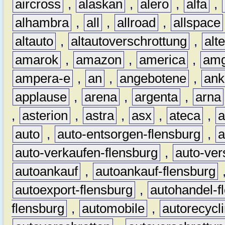
aircross
,
alaskan
,
alero
,
alfa
,
alhambra
,
all
,
allroad
,
allspace
altauto
,
altautoverschrottung
,
alt
amarok
,
amazon
,
america
,
am
ampera-e
,
an
,
angebotene
,
ank
applause
,
arena
,
argenta
,
arna
,
asterion
,
astra
,
asx
,
ateca
,
a
auto
,
auto-entsorgen-flensburg
,
a
auto-verkaufen-flensburg
,
auto-ver
autoankauf
,
autoankauf-flensburg
autoexport-flensburg
,
autohandel-f
flensburg
,
automobile
,
autorecycl