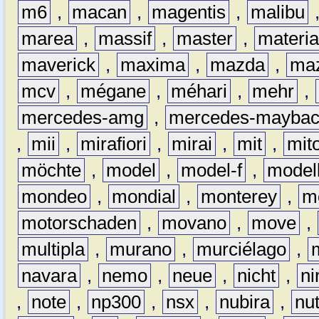
m6
,
macan
,
magentis
,
malibu
marea
,
massif
,
master
,
materi
maverick
,
maxima
,
mazda
,
ma
mcv
,
mégane
,
méhari
,
mehr
,
mercedes-amg
,
mercedes-mayba
,
mii
,
mirafiori
,
mirai
,
mit
,
mit
möchte
,
model
,
model-f
,
model
mondeo
,
mondial
,
monterey
,
m
motorschaden
,
movano
,
move
,
multipla
,
murano
,
murciélago
,
navara
,
nemo
,
neue
,
nicht
,
ni
,
note
,
np300
,
nsx
,
nubira
,
nu