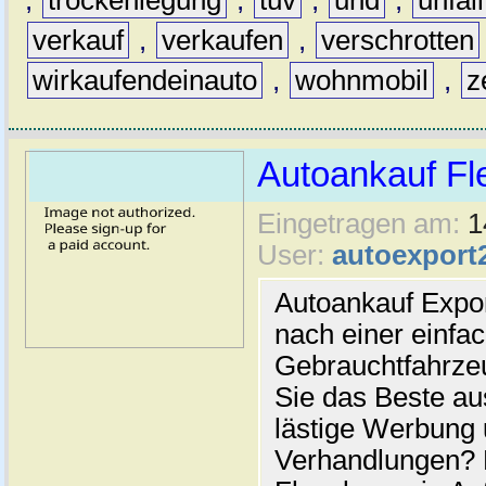
,
trockenlegung
,
tüv
,
und
,
unfal
verkauf
,
verkaufen
,
verschrotten
wirkaufendeinauto
,
wohnmobil
,
z
Autoankauf Fl
Eingetragen am:
1
User:
autoexport
Autoankauf Expo
nach einer einfac
Gebrauchtfahrze
Sie das Beste au
lästige Werbung
Verhandlungen? 