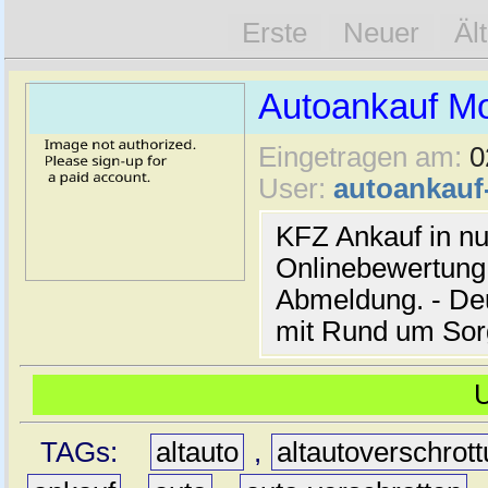
Erste
Neuer
Äl
Autoankauf M
Eingetragen am:
0
User:
autoankau
KFZ Ankauf in nu
Onlinebewertung 
Abmeldung. - De
mit Rund um Sor
TAGs:
altauto
,
altautoverschrot