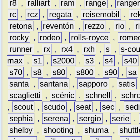
r8
,
ralliart
,
ram
,
range
,
range
rc
,
rcz
,
regata
,
reisemobil
,
re
retona
,
reventón
,
rezzo
,
rio
,
r
rocky
,
rodeo
,
rolls-royce
,
rome
runner
,
rx
,
rx4
,
rxh
,
s
,
s-co
max
,
s1
,
s2000
,
s3
,
s4
,
s40
s70
,
s8
,
s80
,
s800
,
s90
,
sa
santa
,
santana
,
sapporo
,
satis
scaglietti
,
scénic
,
schnell
,
schro
,
scout
,
scudo
,
seat
,
sec
,
sedi
sephia
,
serena
,
sergio
,
serie
,
shelby
,
shooting
,
shuma
,
shuttl