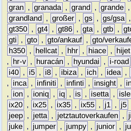
gran
,
granada
,
grand
,
grande
grandland
,
großer
,
gs
,
gs/gsa
gt350
,
gt4
,
gt86
,
gta
,
gtb
,
gt
gti
,
gto
,
gto/ankauf
,
gto/verkauf
h350
,
hellcat
,
hhr
,
hiace
,
hijet
,
hr-v
,
huracán
,
hyundai
,
i-road
i40
,
i5
,
i8
,
ibiza
,
ich
,
idea
,
,
inca
,
infiniti
,
infinti
,
insight
,
i
,
ion
,
ioniq
,
iq
,
is
,
isetta
,
isl
ix20
,
ix25
,
ix35
,
ix55
,
j1
,
j5
jeep
,
jetta
,
jetztautoverkaufen
,
juke
,
jumper
,
jumpy
,
junior
,
j