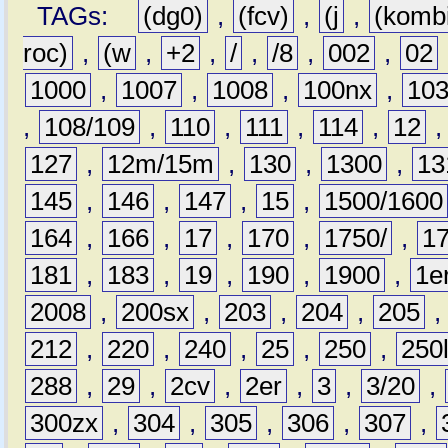
TAGs:
(dg0)
,
(fcv)
,
(j
,
(komb
roc)
,
(w
,
+2
,
/
,
/8
,
002
,
02
1000
,
1007
,
1008
,
100nx
,
10
,
108/109
,
110
,
111
,
114
,
12
127
,
12m/15m
,
130
,
1300
,
13
145
,
146
,
147
,
15
,
1500/1600
164
,
166
,
17
,
170
,
1750/
,
1
181
,
183
,
19
,
190
,
1900
,
1e
2008
,
200sx
,
203
,
204
,
205
212
,
220
,
240
,
25
,
250
,
250
288
,
29
,
2cv
,
2er
,
3
,
3/20
,
300zx
,
304
,
305
,
306
,
307
,