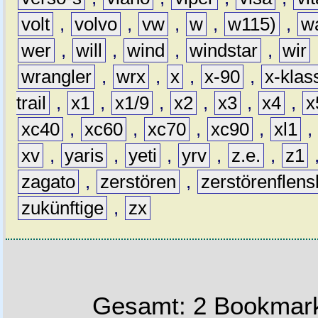
volt
,
volvo
,
vw
,
w
,
w115)
,
w
wer
,
will
,
wind
,
windstar
,
wir
wrangler
,
wrx
,
x
,
x-90
,
x-klas
trail
,
x1
,
x1/9
,
x2
,
x3
,
x4
,
x
xc40
,
xc60
,
xc70
,
xc90
,
xl1
,
xv
,
yaris
,
yeti
,
yrv
,
z.e.
,
z1
zagato
,
zerstören
,
zerstörenflen
zukünftige
,
zx
Gesamt: 2 Bookmark