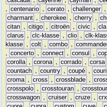
,
centenario
,
cerato
,
challenger
charmant
,
cherokee
,
cherry
,
ch
citan
,
citigo
,
citroën
,
civic
,
cla
clarus
,
clc-klasse
,
clio
,
clk-kla
klasse
,
colt
,
combo
,
commande
,
concerto
,
connect
,
consul
,
co
corolla
,
corona
,
corrado
,
corsa
countach
,
country
,
coupé
,
couri
croma
,
cross
,
crossblade
,
cros
crosspolo
,
crosstouran
,
crosstou
crosswagon
,
cruiser
,
cruze
,
cr
cuore
,
cupra
,
custom
,
cuve
,