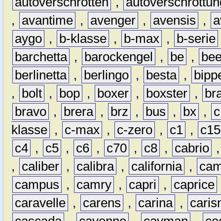
autoverschrotten
,
autoverschrottun
,
avantime
,
avenger
,
avensis
,
a
aygo
,
b-klasse
,
b-max
,
b-serie
barchetta
,
barockengel
,
be
,
be
berlinetta
,
berlingo
,
besta
,
bipp
,
bolt
,
bop
,
boxer
,
boxster
,
br
bravo
,
brera
,
brz
,
bus
,
bx
,
c
klasse
,
c-max
,
c-zero
,
c1
,
c15
c4
,
c5
,
c6
,
c70
,
c8
,
cabrio
,
caliber
,
calibra
,
california
,
cam
campus
,
camry
,
capri
,
caprice
caravelle
,
carens
,
carina
,
cari
cascada
,
cayenne
,
cayman
,
ce