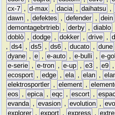
cx-7
,
d-max
,
dacia
,
daihatsu
,
dawn
,
defektes
,
defender
,
dein
demontagebrtrieb
,
derby
,
diablo
doblò
,
dodge
,
dokker
,
drive
,
,
ds4
,
ds5
,
ds6
,
ducato
,
dune
dyane
,
e
,
e-auto
,
e-bulli
,
e-gol
e-serie
,
e-tron
,
e-up
,
e3
,
e9
ecosport
,
edge
,
ela
,
elan
,
ela
elektrosportler
,
element
,
element
eos
,
epica
,
eqc
,
escort
,
espa
evanda
,
evasion
,
evolution
,
ev
explorer
,
export
,
express
,
extr