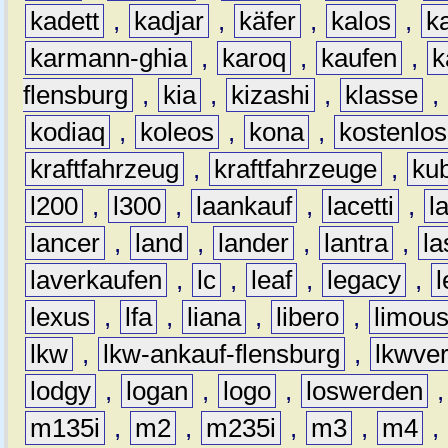
kadett
,
kadjar
,
käfer
,
kalos
,
k
karmann-ghia
,
karoq
,
kaufen
,
k
flensburg
,
kia
,
kizashi
,
klasse
,
kodiaq
,
koleos
,
kona
,
kostenlos
kraftfahrzeug
,
kraftfahrzeuge
,
kub
l200
,
l300
,
laankauf
,
lacetti
,
l
lancer
,
land
,
lander
,
lantra
,
la
laverkaufen
,
lc
,
leaf
,
legacy
,
lexus
,
lfa
,
liana
,
libero
,
limous
lkw
,
lkw-ankauf-flensburg
,
lkwver
lodgy
,
logan
,
logo
,
loswerden
m135i
,
m2
,
m235i
,
m3
,
m4
,