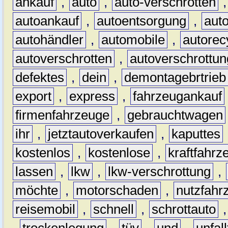
ankauf
,
auto
,
auto-verschrotten
autoankauf
,
autoentsorgung
,
aut
autohändler
,
automobile
,
autorec
autoverschrotten
,
autoverschrottun
defektes
,
dein
,
demontagebrtrieb
export
,
express
,
fahrzeugankauf
firmenfahrzeuge
,
gebrauchtwagen
ihr
,
jetztautoverkaufen
,
kaputtes
kostenlos
,
kostenlose
,
kraftfahrz
lassen
,
lkw
,
lkw-verschrottung
,
möchte
,
motorschaden
,
nutzfahr
reisemobil
,
schnell
,
schrottauto