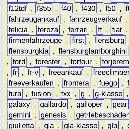
f12tdf
,
f355
,
f40
,
f430
,
f50
,
f
fahrzeugankauf
,
fahrzeugverkauf
felicia
,
feroza
,
ferrari
,
ff
,
fiat
firmenfahrzeuge
,
first
,
flensburg
flensburgkia
,
flensburglamborghini
,
ford
,
forester
,
forfour
,
forjere
,
fr
,
fr-v
,
freeankauf
,
freeclimbe
freeverkaufen
,
frontera
,
fuego
,
fura
,
fusion
,
fxx
,
g
,
g-klasse
galaxy
,
gallardo
,
galloper
,
gear
gemini
,
genesis
,
getriebeschade
giulietta
,
gla
,
gla-klasse
,
glb
,