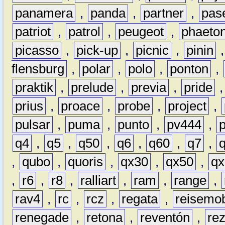
panamera
,
panda
,
partner
,
pas
patriot
,
patrol
,
peugeot
,
phaeto
picasso
,
pick-up
,
picnic
,
pinin
flensburg
,
polar
,
polo
,
ponton
,
praktik
,
prelude
,
previa
,
pride
prius
,
proace
,
probe
,
project
,
pulsar
,
puma
,
punto
,
pv444
,
q4
,
q5
,
q50
,
q6
,
q60
,
q7
,
,
qubo
,
quoris
,
qx30
,
qx50
,
qx
,
r6
,
r8
,
ralliart
,
ram
,
range
,
rav4
,
rc
,
rcz
,
regata
,
reisemob
renegade
,
retona
,
reventón
,
re