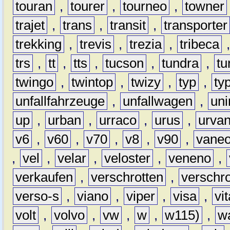
touran
,
tourer
,
tourneo
,
towner
trajet
,
trans
,
transit
,
transporter
trekking
,
trevis
,
trezia
,
tribeca
trs
,
tt
,
tts
,
tucson
,
tundra
,
tu
twingo
,
twintop
,
twizy
,
typ
,
ty
unfallfahrzeuge
,
unfallwagen
,
un
up
,
urban
,
urraco
,
urus
,
urva
v6
,
v60
,
v70
,
v8
,
v90
,
vane
,
vel
,
velar
,
veloster
,
veneno
,
verkaufen
,
verschrotten
,
verschro
verso-s
,
viano
,
viper
,
visa
,
vi
volt
,
volvo
,
vw
,
w
,
w115)
,
w