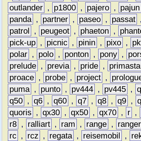
outlander
,
p1800
,
pajero
,
pajun
panda
,
partner
,
paseo
,
passat
patrol
,
peugeot
,
phaeton
,
phan
pick-up
,
picnic
,
pinin
,
pixo
,
p
polar
,
polo
,
ponton
,
pony
,
por
prelude
,
previa
,
pride
,
primasta
proace
,
probe
,
project
,
prologu
puma
,
punto
,
pv444
,
pv445
,
q50
,
q6
,
q60
,
q7
,
q8
,
q9
,
quoris
,
qx30
,
qx50
,
qx70
,
r
,
r8
,
ralliart
,
ram
,
range
,
range
rc
,
rcz
,
regata
,
reisemobil
,
re