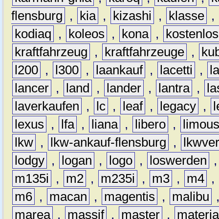
flensburg
,
kia
,
kizashi
,
klasse
,
kodiaq
,
koleos
,
kona
,
kostenlos
kraftfahrzeug
,
kraftfahrzeuge
,
kub
l200
,
l300
,
laankauf
,
lacetti
,
l
lancer
,
land
,
lander
,
lantra
,
la
laverkaufen
,
lc
,
leaf
,
legacy
,
lexus
,
lfa
,
liana
,
libero
,
limous
lkw
,
lkw-ankauf-flensburg
,
lkwver
lodgy
,
logan
,
logo
,
loswerden
m135i
,
m2
,
m235i
,
m3
,
m4
,
m6
,
macan
,
magentis
,
malibu
marea
,
massif
,
master
,
materi