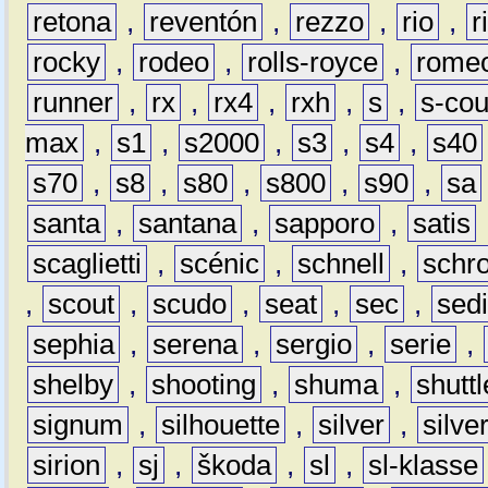
retona
,
reventón
,
rezzo
,
rio
,
r
rocky
,
rodeo
,
rolls-royce
,
rome
runner
,
rx
,
rx4
,
rxh
,
s
,
s-co
max
,
s1
,
s2000
,
s3
,
s4
,
s40
s70
,
s8
,
s80
,
s800
,
s90
,
sa
santa
,
santana
,
sapporo
,
satis
scaglietti
,
scénic
,
schnell
,
schro
,
scout
,
scudo
,
seat
,
sec
,
sedi
sephia
,
serena
,
sergio
,
serie
,
shelby
,
shooting
,
shuma
,
shuttl
signum
,
silhouette
,
silver
,
silve
sirion
,
sj
,
škoda
,
sl
,
sl-klasse