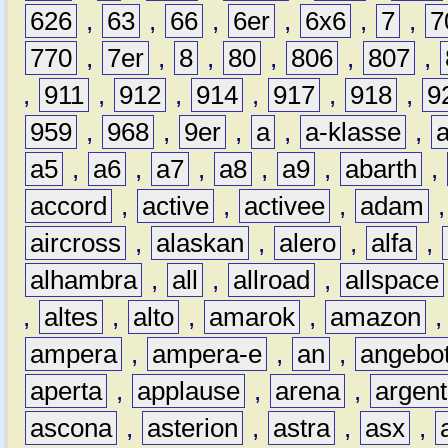
626
,
63
,
66
,
6er
,
6x6
,
7
,
7
770
,
7er
,
8
,
80
,
806
,
807
,
,
911
,
912
,
914
,
917
,
918
,
9
959
,
968
,
9er
,
a
,
a-klasse
,
a5
,
a6
,
a7
,
a8
,
a9
,
abarth
,
accord
,
active
,
activee
,
adam
aircross
,
alaskan
,
alero
,
alfa
,
alhambra
,
all
,
allroad
,
allspace
,
altes
,
alto
,
amarok
,
amazon
ampera
,
ampera-e
,
an
,
angebo
aperta
,
applause
,
arena
,
argen
ascona
,
asterion
,
astra
,
asx
,