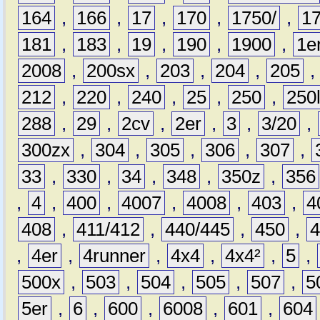
164
,
166
,
17
,
170
,
1750/
,
1
181
,
183
,
19
,
190
,
1900
,
1e
2008
,
200sx
,
203
,
204
,
205
212
,
220
,
240
,
25
,
250
,
250
288
,
29
,
2cv
,
2er
,
3
,
3/20
,
300zx
,
304
,
305
,
306
,
307
,
33
,
330
,
34
,
348
,
350z
,
356
,
4
,
400
,
4007
,
4008
,
403
,
4
408
,
411/412
,
440/445
,
450
,
,
4er
,
4runner
,
4x4
,
4x4²
,
5
,
500x
,
503
,
504
,
505
,
507
,
5
5er
,
6
,
600
,
6008
,
601
,
604