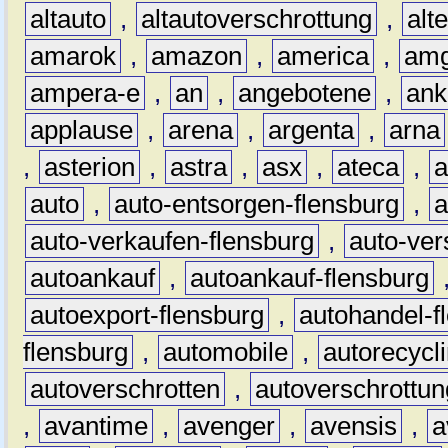
altauto
,
altautoverschrottung
,
alt
amarok
,
amazon
,
america
,
am
ampera-e
,
an
,
angebotene
,
ank
applause
,
arena
,
argenta
,
arna
,
asterion
,
astra
,
asx
,
ateca
,
a
auto
,
auto-entsorgen-flensburg
,
a
auto-verkaufen-flensburg
,
auto-ver
autoankauf
,
autoankauf-flensburg
autoexport-flensburg
,
autohandel-f
flensburg
,
automobile
,
autorecycl
autoverschrotten
,
autoverschrottun
,
avantime
,
avenger
,
avensis
,
a