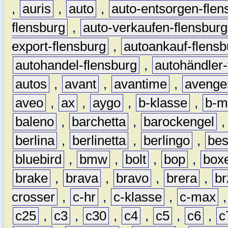
,
auris
,
auto
,
auto-entsorgen-flen
flensburg
,
auto-verkaufen-flensburg
export-flensburg
,
autoankauf-flensb
autohandel-flensburg
,
autohändler-
autos
,
avant
,
avantime
,
avenge
aveo
,
ax
,
aygo
,
b-klasse
,
b-m
baleno
,
barchetta
,
barockengel
berlina
,
berlinetta
,
berlingo
,
bes
bluebird
,
bmw
,
bolt
,
bop
,
box
brake
,
brava
,
bravo
,
brera
,
br
crosser
,
c-hr
,
c-klasse
,
c-max
c25
,
c3
,
c30
,
c4
,
c5
,
c6
,
c