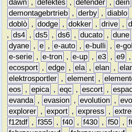
dawn
,
defektes
,
defender
,
dein
demontagebrtrieb
,
derby
,
diablo
doblò
,
dodge
,
dokker
,
drive
,
,
ds4
,
ds5
,
ds6
,
ducato
,
dune
dyane
,
e
,
e-auto
,
e-bulli
,
e-gol
e-serie
,
e-tron
,
e-up
,
e3
,
e9
ecosport
,
edge
,
ela
,
elan
,
ela
elektrosportler
,
element
,
element
eos
,
epica
,
eqc
,
escort
,
espa
evanda
,
evasion
,
evolution
,
ev
explorer
,
export
,
express
,
extr
f12tdf
,
f355
,
f40
,
f430
,
f50
,
f