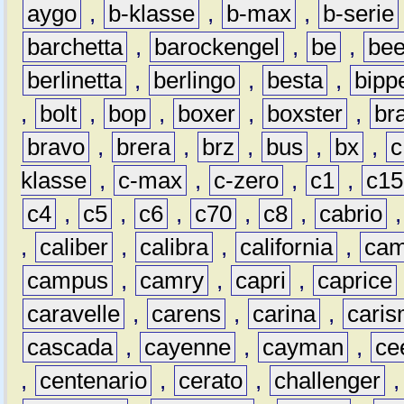
aygo
,
b-klasse
,
b-max
,
b-serie
barchetta
,
barockengel
,
be
,
be
berlinetta
,
berlingo
,
besta
,
bipp
,
bolt
,
bop
,
boxer
,
boxster
,
br
bravo
,
brera
,
brz
,
bus
,
bx
,
c
klasse
,
c-max
,
c-zero
,
c1
,
c15
c4
,
c5
,
c6
,
c70
,
c8
,
cabrio
,
caliber
,
calibra
,
california
,
cam
campus
,
camry
,
capri
,
caprice
caravelle
,
carens
,
carina
,
cari
cascada
,
cayenne
,
cayman
,
ce
,
centenario
,
cerato
,
challenger