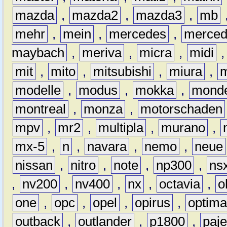
mazda
,
mazda2
,
mazda3
,
mb
mehr
,
mein
,
mercedes
,
merce
maybach
,
meriva
,
micra
,
midi
mit
,
mito
,
mitsubishi
,
miura
,
modelle
,
modus
,
mokka
,
mond
montreal
,
monza
,
motorschaden
mpv
,
mr2
,
multipla
,
murano
,
mx-5
,
n
,
navara
,
nemo
,
neue
nissan
,
nitro
,
note
,
np300
,
ns
,
nv200
,
nv400
,
nx
,
octavia
,
o
one
,
opc
,
opel
,
opirus
,
optim
outback
,
outlander
,
p1800
,
paje