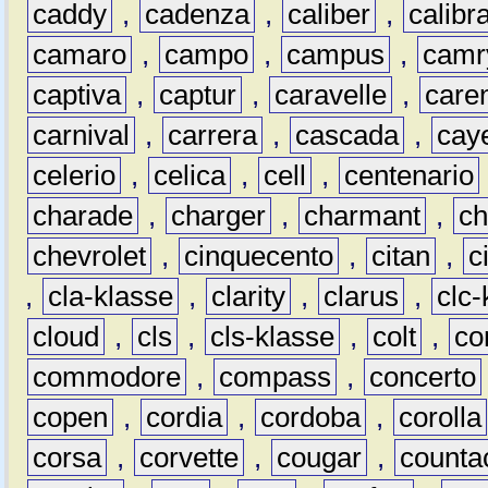
caddy
,
cadenza
,
caliber
,
calibr
camaro
,
campo
,
campus
,
camr
captiva
,
captur
,
caravelle
,
care
carnival
,
carrera
,
cascada
,
cay
celerio
,
celica
,
cell
,
centenario
charade
,
charger
,
charmant
,
ch
chevrolet
,
cinquecento
,
citan
,
c
,
cla-klasse
,
clarity
,
clarus
,
clc-
cloud
,
cls
,
cls-klasse
,
colt
,
c
commodore
,
compass
,
concerto
copen
,
cordia
,
cordoba
,
corolla
corsa
,
corvette
,
cougar
,
counta