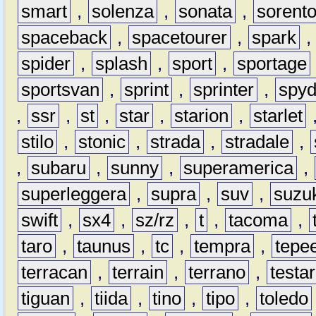
smart
,
solenza
,
sonata
,
sorent
spaceback
,
spacetourer
,
spark
spider
,
splash
,
sport
,
sportage
sportsvan
,
sprint
,
sprinter
,
spyd
,
ssr
,
st
,
star
,
starion
,
starlet
stilo
,
stonic
,
strada
,
stradale
,
,
subaru
,
sunny
,
superamerica
,
superleggera
,
supra
,
suv
,
suzu
swift
,
sx4
,
sz/rz
,
t
,
tacoma
,
taro
,
taunus
,
tc
,
tempra
,
tepe
terracan
,
terrain
,
terrano
,
testa
tiguan
,
tiida
,
tino
,
tipo
,
toledo