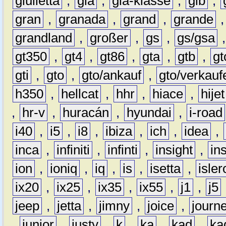
giulietta
,
gla
,
gla-klasse
,
glb
,
gran
,
granada
,
grand
,
grande
grandland
,
großer
,
gs
,
gs/gsa
gt350
,
gt4
,
gt86
,
gta
,
gtb
,
gt
gti
,
gto
,
gto/ankauf
,
gto/verkauf
h350
,
hellcat
,
hhr
,
hiace
,
hijet
,
hr-v
,
huracán
,
hyundai
,
i-road
i40
,
i5
,
i8
,
ibiza
,
ich
,
idea
,
inca
,
infiniti
,
infinti
,
insight
,
in
ion
,
ioniq
,
iq
,
is
,
isetta
,
isler
ix20
,
ix25
,
ix35
,
ix55
,
j1
,
j5
jeep
,
jetta
,
jimny
,
joice
,
journ
,
junior
,
justy
,
k
,
ka
,
kad
,
ka