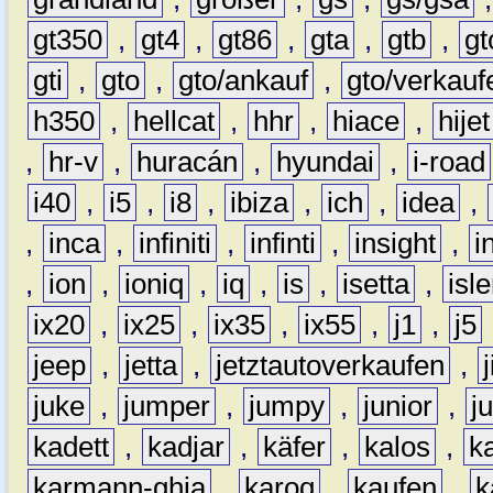
gt350
,
gt4
,
gt86
,
gta
,
gtb
,
gt
gti
,
gto
,
gto/ankauf
,
gto/verkauf
h350
,
hellcat
,
hhr
,
hiace
,
hijet
,
hr-v
,
huracán
,
hyundai
,
i-road
i40
,
i5
,
i8
,
ibiza
,
ich
,
idea
,
,
inca
,
infiniti
,
infinti
,
insight
,
i
,
ion
,
ioniq
,
iq
,
is
,
isetta
,
isl
ix20
,
ix25
,
ix35
,
ix55
,
j1
,
j5
jeep
,
jetta
,
jetztautoverkaufen
,
juke
,
jumper
,
jumpy
,
junior
,
j
kadett
,
kadjar
,
käfer
,
kalos
,
k
karmann-ghia
,
karoq
,
kaufen
,
k