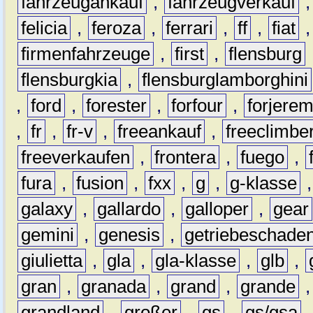
fahrzeugankauf
,
fahrzeugverkauf
felicia
,
feroza
,
ferrari
,
ff
,
fiat
firmenfahrzeuge
,
first
,
flensburg
flensburgkia
,
flensburglamborghini
,
ford
,
forester
,
forfour
,
forjere
,
fr
,
fr-v
,
freeankauf
,
freeclimbe
freeverkaufen
,
frontera
,
fuego
,
fura
,
fusion
,
fxx
,
g
,
g-klasse
galaxy
,
gallardo
,
galloper
,
gear
gemini
,
genesis
,
getriebeschade
giulietta
,
gla
,
gla-klasse
,
glb
,
gran
,
granada
,
grand
,
grande
grandland
,
großer
,
gs
,
gs/gsa