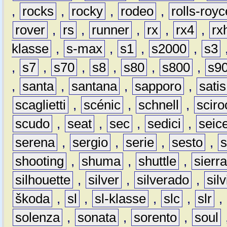
,
rocks
,
rocky
,
rodeo
,
rolls-royc
rover
,
rs
,
runner
,
rx
,
rx4
,
rx
klasse
,
s-max
,
s1
,
s2000
,
s3
,
s7
,
s70
,
s8
,
s80
,
s800
,
s9
,
santa
,
santana
,
sapporo
,
satis
scaglietti
,
scénic
,
schnell
,
sciro
scudo
,
seat
,
sec
,
sedici
,
seic
serena
,
sergio
,
serie
,
sesto
,
shooting
,
shuma
,
shuttle
,
sierr
silhouette
,
silver
,
silverado
,
silv
škoda
,
sl
,
sl-klasse
,
slc
,
slr
,
solenza
,
sonata
,
sorento
,
soul