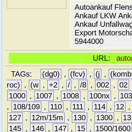
Autoankauf Flen
Ankauf LKW Ank
Ankauf Unfallwa
Export Motorsch
5944000
URL:
auto
TAGs:
(dg0)
,
(fcv)
,
(j
,
(komb
roc)
,
(w
,
+2
,
/
,
/8
,
002
,
02
1000
,
1007
,
1008
,
100nx
,
10
,
108/109
,
110
,
111
,
114
,
12
127
,
12m/15m
,
130
,
1300
,
13
145
,
146
,
147
,
15
,
1500/1600