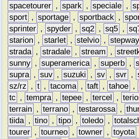
spacetourer
,
spark
,
speciale
,
s
sport
,
sportage
,
sportback
,
spo
sprinter
,
spyder
,
sq2
,
sq5
,
sq
starion
,
starlet
,
stelvio
,
stepwa
strada
,
stradale
,
stream
,
street
sunny
,
superamerica
,
superb
,
supra
,
suv
,
suzuki
,
sv
,
svr
,
sz/rz
,
t
,
tacoma
,
taft
,
tahoe
,
tc
,
tempra
,
tepee
,
tercel
,
teri
terrain
,
terrano
,
testarossa
,
thu
tiida
,
tino
,
tipo
,
toledo
,
totals
tourer
,
tourneo
,
towner
,
toyota