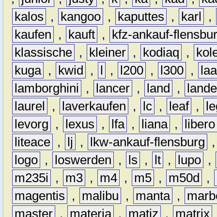
kalos
,
kangoo
,
kaputtes
,
karl
,
kaufen
,
kauft
,
kfz-ankauf-flensbu
klassische
,
kleiner
,
kodiaq
,
kol
kuga
,
kwid
,
l
,
l200
,
l300
,
la
lamborghini
,
lancer
,
land
,
lande
laurel
,
laverkaufen
,
lc
,
leaf
,
l
levorg
,
lexus
,
lfa
,
liana
,
libero
liteace
,
lj
,
lkw-ankauf-flensburg
logo
,
loswerden
,
ls
,
lt
,
lupo
,
m235i
,
m3
,
m4
,
m5
,
m50d
,
magentis
,
malibu
,
manta
,
marb
master
,
materia
,
matiz
,
matrix