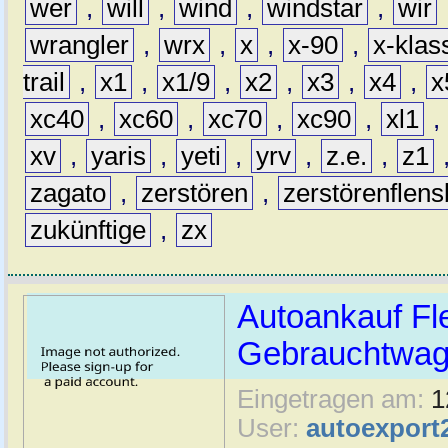
wer
,
will
,
wind
,
windstar
,
wir
wrangler
,
wrx
,
x
,
x-90
,
x-klas
trail
,
x1
,
x1/9
,
x2
,
x3
,
x4
,
x
xc40
,
xc60
,
xc70
,
xc90
,
xl1
,
xv
,
yaris
,
yeti
,
yrv
,
z.e.
,
z1
zagato
,
zerstören
,
zerstörenflen
zukünftige
,
zx
Autoankauf Fl
Gebrauchtwage
Eingetragen am:
1
User:
autoexport