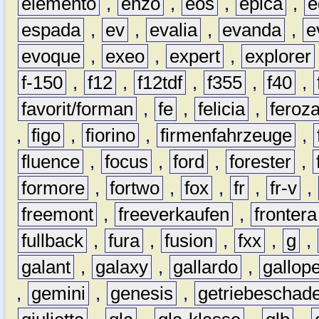
elemento
,
enzo
,
eos
,
epica
,
e
espada
,
ev
,
evalia
,
evanda
,
e
evoque
,
exeo
,
expert
,
explorer
f-150
,
f12
,
f12tdf
,
f355
,
f40
,
favorit/forman
,
fe
,
felicia
,
feroz
,
figo
,
fiorino
,
firmenfahrzeuge
,
fluence
,
focus
,
ford
,
forester
,
formore
,
fortwo
,
fox
,
fr
,
fr-v
,
freemont
,
freeverkaufen
,
frontera
fullback
,
fura
,
fusion
,
fxx
,
g
,
galant
,
galaxy
,
gallardo
,
gallop
,
gemini
,
genesis
,
getriebeschad