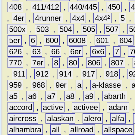
408
,
411/412
,
440/445
,
450
,
,
4er
,
4runner
,
4x4
,
4x4²
,
5
,
500x
,
503
,
504
,
505
,
507
,
5
5er
,
6
,
600
,
6008
,
601
,
604
626
,
63
,
66
,
6er
,
6x6
,
7
,
7
770
,
7er
,
8
,
80
,
806
,
807
,
,
911
,
912
,
914
,
917
,
918
,
9
959
,
968
,
9er
,
a
,
a-klasse
,
a5
,
a6
,
a7
,
a8
,
a9
,
abarth
,
accord
,
active
,
activee
,
adam
aircross
,
alaskan
,
alero
,
alfa
,
alhambra
,
all
,
allroad
,
allspace