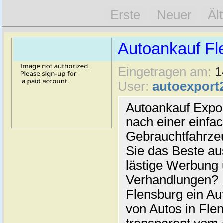
Erste
Neuer
Äl
Autoankauf Fl
Eingetragen am:
1
User:
autoexport
Autoankauf Expo
nach einer einfac
Gebrauchtfahrze
Sie das Beste au
lästige Werbung
Verhandlungen? 
Flensburg ein Au
von Autos in Flen