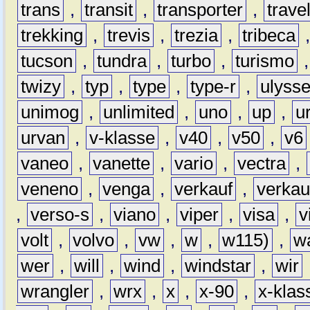
trans
,
transit
,
transporter
,
travel
trekking
,
trevis
,
trezia
,
tribeca
tucson
,
tundra
,
turbo
,
turismo
twizy
,
typ
,
type
,
type-r
,
ulyss
unimog
,
unlimited
,
uno
,
up
,
u
urvan
,
v-klasse
,
v40
,
v50
,
v6
vaneo
,
vanette
,
vario
,
vectra
,
veneno
,
venga
,
verkauf
,
verkau
,
verso-s
,
viano
,
viper
,
visa
,
v
volt
,
volvo
,
vw
,
w
,
w115)
,
w
wer
,
will
,
wind
,
windstar
,
wir
wrangler
,
wrx
,
x
,
x-90
,
x-klas