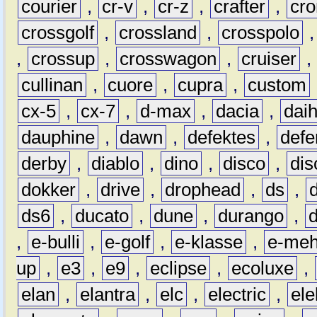
courier
,
cr-v
,
cr-z
,
crafter
,
cr
crossgolf
,
crossland
,
crosspolo
,
crossup
,
crosswagon
,
cruiser
,
cullinan
,
cuore
,
cupra
,
custom
cx-5
,
cx-7
,
d-max
,
dacia
,
dai
dauphine
,
dawn
,
defektes
,
defe
derby
,
diablo
,
dino
,
disco
,
dis
dokker
,
drive
,
drophead
,
ds
,
ds6
,
ducato
,
dune
,
durango
,
,
e-bulli
,
e-golf
,
e-klasse
,
e-meh
up
,
e3
,
e9
,
eclipse
,
ecoluxe
,
elan
,
elantra
,
elc
,
electric
,
ele