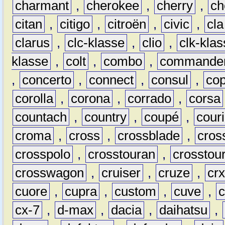
charmant
,
cherokee
,
cherry
,
ch
citan
,
citigo
,
citroën
,
civic
,
cla
clarus
,
clc-klasse
,
clio
,
clk-kla
klasse
,
colt
,
combo
,
commande
,
concerto
,
connect
,
consul
,
co
corolla
,
corona
,
corrado
,
corsa
countach
,
country
,
coupé
,
couri
croma
,
cross
,
crossblade
,
cros
crosspolo
,
crosstouran
,
crosstou
crosswagon
,
cruiser
,
cruze
,
cr
cuore
,
cupra
,
custom
,
cuve
,
cx-7
,
d-max
,
dacia
,
daihatsu
,