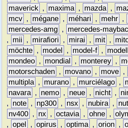
maverick
,
maxima
,
mazda
,
ma
mcv
,
mégane
,
méhari
,
mehr
,
mercedes-amg
,
mercedes-mayba
,
mii
,
mirafiori
,
mirai
,
mit
,
mit
möchte
,
model
,
model-f
,
model
mondeo
,
mondial
,
monterey
,
m
motorschaden
,
movano
,
move
,
multipla
,
murano
,
murciélago
,
navara
,
nemo
,
neue
,
nicht
,
ni
,
note
,
np300
,
nsx
,
nubira
,
nu
nv400
,
nx
,
octavia
,
ohne
,
oly
,
opel
,
opirus
,
optima
,
orion
,