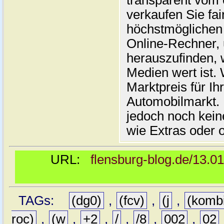
transparent vom 
verkaufen Sie fai
höchstmöglichen 
Online-Rechner,
herauszufinden, w
Medien wert ist. 
Marktpreis für I
Automobilmarkt. 
jedoch noch kein
wie Extras oder 
URL:
flensburg-blog.de/13.0
TAGs:
(dg0)
,
(fcv)
,
(j
,
(komb
roc)
,
(w
,
+2
,
/
,
/8
,
002
,
02