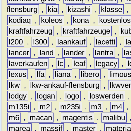
flensburg
,
kia
,
kizashi
,
klasse
,
kodiaq
,
koleos
,
kona
,
kostenlos
kraftfahrzeug
,
kraftfahrzeuge
,
kub
l200
,
l300
,
laankauf
,
lacetti
,
l
lancer
,
land
,
lander
,
lantra
,
la
laverkaufen
,
lc
,
leaf
,
legacy
,
lexus
,
lfa
,
liana
,
libero
,
limous
lkw
,
lkw-ankauf-flensburg
,
lkwver
lodgy
,
logan
,
logo
,
loswerden
m135i
,
m2
,
m235i
,
m3
,
m4
,
m6
,
macan
,
magentis
,
malibu
marea
,
massif
,
master
,
materi