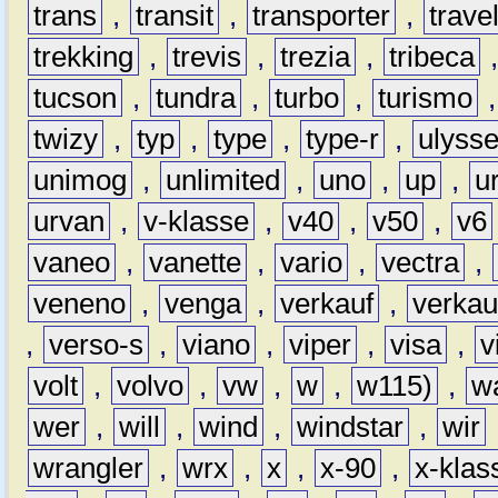
trans
,
transit
,
transporter
,
travel
trekking
,
trevis
,
trezia
,
tribeca
tucson
,
tundra
,
turbo
,
turismo
twizy
,
typ
,
type
,
type-r
,
ulyss
unimog
,
unlimited
,
uno
,
up
,
u
urvan
,
v-klasse
,
v40
,
v50
,
v6
vaneo
,
vanette
,
vario
,
vectra
,
veneno
,
venga
,
verkauf
,
verkau
,
verso-s
,
viano
,
viper
,
visa
,
v
volt
,
volvo
,
vw
,
w
,
w115)
,
w
wer
,
will
,
wind
,
windstar
,
wir
wrangler
,
wrx
,
x
,
x-90
,
x-klas