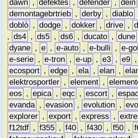
dawn
,
defektes
,
defender
,
dein
demontagebrtrieb
,
derby
,
diablo
doblò
,
dodge
,
dokker
,
drive
,
,
ds4
,
ds5
,
ds6
,
ducato
,
dune
dyane
,
e
,
e-auto
,
e-bulli
,
e-gol
e-serie
,
e-tron
,
e-up
,
e3
,
e9
ecosport
,
edge
,
ela
,
elan
,
ela
elektrosportler
,
element
,
element
eos
,
epica
,
eqc
,
escort
,
espa
evanda
,
evasion
,
evolution
,
ev
explorer
,
export
,
express
,
extr
f12tdf
,
f355
,
f40
,
f430
,
f50
,
f