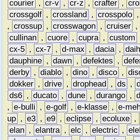
courier
,
cr-v
,
cr-z
,
crafter
,
cr
crossgolf
,
crossland
,
crosspolo
,
crossup
,
crosswagon
,
cruiser
,
cullinan
,
cuore
,
cupra
,
custom
cx-5
,
cx-7
,
d-max
,
dacia
,
dai
dauphine
,
dawn
,
defektes
,
defe
derby
,
diablo
,
dino
,
disco
,
dis
dokker
,
drive
,
drophead
,
ds
,
ds6
,
ducato
,
dune
,
durango
,
,
e-bulli
,
e-golf
,
e-klasse
,
e-meh
up
,
e3
,
e9
,
eclipse
,
ecoluxe
,
elan
,
elantra
,
elc
,
electric
,
ele