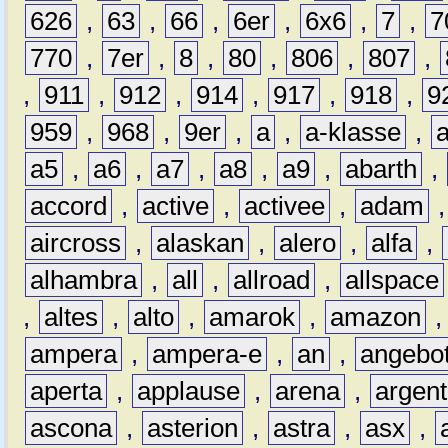
626
,
63
,
66
,
6er
,
6x6
,
7
,
7
770
,
7er
,
8
,
80
,
806
,
807
,
,
911
,
912
,
914
,
917
,
918
,
9
959
,
968
,
9er
,
a
,
a-klasse
,
a5
,
a6
,
a7
,
a8
,
a9
,
abarth
,
accord
,
active
,
activee
,
adam
aircross
,
alaskan
,
alero
,
alfa
,
alhambra
,
all
,
allroad
,
allspace
,
altes
,
alto
,
amarok
,
amazon
ampera
,
ampera-e
,
an
,
angebo
aperta
,
applause
,
arena
,
argen
ascona
,
asterion
,
astra
,
asx
,