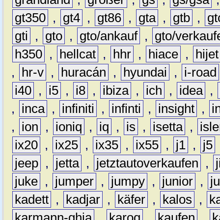
gt350
,
gt4
,
gt86
,
gta
,
gtb
,
gt
gti
,
gto
,
gto/ankauf
,
gto/verkauf
h350
,
hellcat
,
hhr
,
hiace
,
hijet
,
hr-v
,
huracán
,
hyundai
,
i-road
i40
,
i5
,
i8
,
ibiza
,
ich
,
idea
,
,
inca
,
infiniti
,
infinti
,
insight
,
i
,
ion
,
ioniq
,
iq
,
is
,
isetta
,
isl
ix20
,
ix25
,
ix35
,
ix55
,
j1
,
j5
jeep
,
jetta
,
jetztautoverkaufen
,
juke
,
jumper
,
jumpy
,
junior
,
j
kadett
,
kadjar
,
käfer
,
kalos
,
k
karmann-ghia
,
karoq
,
kaufen
,
k