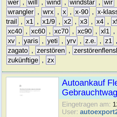
wer
,
will
,
wind
,
windstar
,
wir
wrangler
,
wrx
,
x
,
x-90
,
x-klas
trail
,
x1
,
x1/9
,
x2
,
x3
,
x4
,
x
xc40
,
xc60
,
xc70
,
xc90
,
xl1
,
xv
,
yaris
,
yeti
,
yrv
,
z.e.
,
z1
zagato
,
zerstören
,
zerstörenflen
zukünftige
,
zx
Autoankauf Fl
Gebrauchtwage
Eingetragen am:
1
User:
autoexport