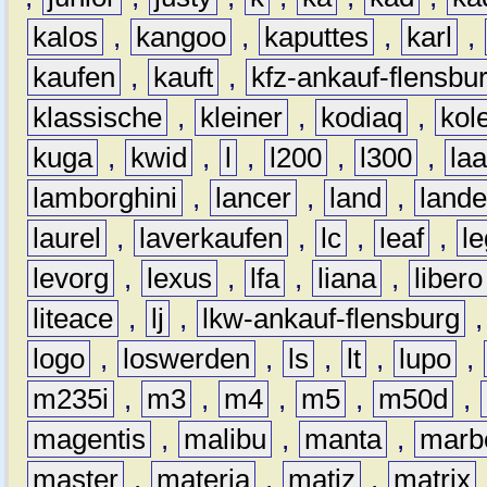
kalos
,
kangoo
,
kaputtes
,
karl
,
kaufen
,
kauft
,
kfz-ankauf-flensbu
klassische
,
kleiner
,
kodiaq
,
kol
kuga
,
kwid
,
l
,
l200
,
l300
,
la
lamborghini
,
lancer
,
land
,
lande
laurel
,
laverkaufen
,
lc
,
leaf
,
l
levorg
,
lexus
,
lfa
,
liana
,
libero
liteace
,
lj
,
lkw-ankauf-flensburg
logo
,
loswerden
,
ls
,
lt
,
lupo
,
m235i
,
m3
,
m4
,
m5
,
m50d
,
magentis
,
malibu
,
manta
,
marb
master
,
materia
,
matiz
,
matrix