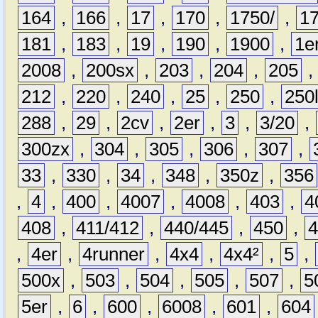
164
,
166
,
17
,
170
,
1750/
,
1
181
,
183
,
19
,
190
,
1900
,
1e
2008
,
200sx
,
203
,
204
,
205
212
,
220
,
240
,
25
,
250
,
250
288
,
29
,
2cv
,
2er
,
3
,
3/20
,
300zx
,
304
,
305
,
306
,
307
,
33
,
330
,
34
,
348
,
350z
,
356
,
4
,
400
,
4007
,
4008
,
403
,
4
408
,
411/412
,
440/445
,
450
,
,
4er
,
4runner
,
4x4
,
4x4²
,
5
,
500x
,
503
,
504
,
505
,
507
,
5
5er
,
6
,
600
,
6008
,
601
,
604