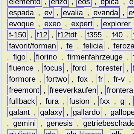
elemento
,
enzo
,
eos
,
epica
,
e
espada
,
ev
,
evalia
,
evanda
,
e
evoque
,
exeo
,
expert
,
explorer
f-150
,
f12
,
f12tdf
,
f355
,
f40
,
favorit/forman
,
fe
,
felicia
,
feroz
,
figo
,
fiorino
,
firmenfahrzeuge
,
fluence
,
focus
,
ford
,
forester
,
formore
,
fortwo
,
fox
,
fr
,
fr-v
,
freemont
,
freeverkaufen
,
frontera
fullback
,
fura
,
fusion
,
fxx
,
g
,
galant
,
galaxy
,
gallardo
,
gallop
,
gemini
,
genesis
,
getriebeschad