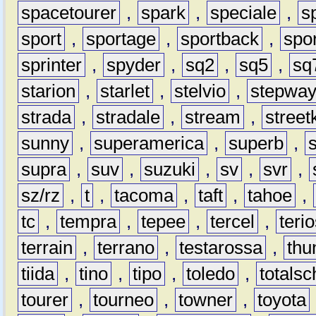
spacetourer
,
spark
,
speciale
,
s
sport
,
sportage
,
sportback
,
spo
sprinter
,
spyder
,
sq2
,
sq5
,
sq
starion
,
starlet
,
stelvio
,
stepwa
strada
,
stradale
,
stream
,
street
sunny
,
superamerica
,
superb
,
supra
,
suv
,
suzuki
,
sv
,
svr
,
sz/rz
,
t
,
tacoma
,
taft
,
tahoe
,
tc
,
tempra
,
tepee
,
tercel
,
teri
terrain
,
terrano
,
testarossa
,
thu
tiida
,
tino
,
tipo
,
toledo
,
totals
tourer
,
tourneo
,
towner
,
toyota