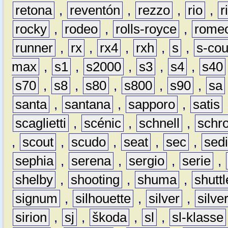
retona
,
reventón
,
rezzo
,
rio
,
r
rocky
,
rodeo
,
rolls-royce
,
rome
runner
,
rx
,
rx4
,
rxh
,
s
,
s-co
max
,
s1
,
s2000
,
s3
,
s4
,
s40
s70
,
s8
,
s80
,
s800
,
s90
,
sa
santa
,
santana
,
sapporo
,
satis
scaglietti
,
scénic
,
schnell
,
schro
,
scout
,
scudo
,
seat
,
sec
,
sedi
sephia
,
serena
,
sergio
,
serie
,
shelby
,
shooting
,
shuma
,
shuttl
signum
,
silhouette
,
silver
,
silve
sirion
,
sj
,
škoda
,
sl
,
sl-klasse