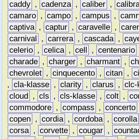
caddy
,
cadenza
,
caliber
,
calibr
camaro
,
campo
,
campus
,
camr
captiva
,
captur
,
caravelle
,
care
carnival
,
carrera
,
cascada
,
cay
celerio
,
celica
,
cell
,
centenario
charade
,
charger
,
charmant
,
ch
chevrolet
,
cinquecento
,
citan
,
c
,
cla-klasse
,
clarity
,
clarus
,
clc-
cloud
,
cls
,
cls-klasse
,
colt
,
c
commodore
,
compass
,
concerto
copen
,
cordia
,
cordoba
,
corolla
corsa
,
corvette
,
cougar
,
counta