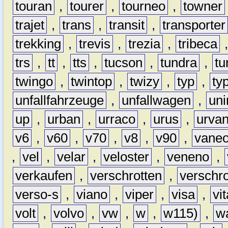
touran
,
tourer
,
tourneo
,
towner
trajet
,
trans
,
transit
,
transporter
trekking
,
trevis
,
trezia
,
tribeca
trs
,
tt
,
tts
,
tucson
,
tundra
,
tu
twingo
,
twintop
,
twizy
,
typ
,
ty
unfallfahrzeuge
,
unfallwagen
,
un
up
,
urban
,
urraco
,
urus
,
urva
v6
,
v60
,
v70
,
v8
,
v90
,
vane
,
vel
,
velar
,
veloster
,
veneno
,
verkaufen
,
verschrotten
,
verschro
verso-s
,
viano
,
viper
,
visa
,
vi
volt
,
volvo
,
vw
,
w
,
w115)
,
w