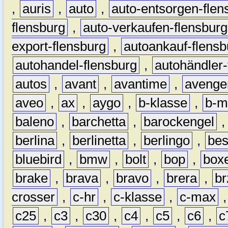
,
auris
,
auto
,
auto-entsorgen-flen
flensburg
,
auto-verkaufen-flensburg
export-flensburg
,
autoankauf-flensb
autohandel-flensburg
,
autohändler-
autos
,
avant
,
avantime
,
avenge
aveo
,
ax
,
aygo
,
b-klasse
,
b-m
baleno
,
barchetta
,
barockengel
berlina
,
berlinetta
,
berlingo
,
bes
bluebird
,
bmw
,
bolt
,
bop
,
box
brake
,
brava
,
bravo
,
brera
,
br
crosser
,
c-hr
,
c-klasse
,
c-max
c25
,
c3
,
c30
,
c4
,
c5
,
c6
,
c