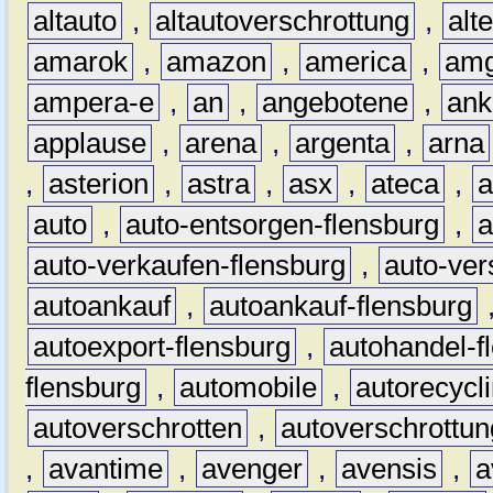
altauto
,
altautoverschrottung
,
alt
amarok
,
amazon
,
america
,
am
ampera-e
,
an
,
angebotene
,
ank
applause
,
arena
,
argenta
,
arna
,
asterion
,
astra
,
asx
,
ateca
,
a
auto
,
auto-entsorgen-flensburg
,
a
auto-verkaufen-flensburg
,
auto-ver
autoankauf
,
autoankauf-flensburg
autoexport-flensburg
,
autohandel-f
flensburg
,
automobile
,
autorecycl
autoverschrotten
,
autoverschrottun
,
avantime
,
avenger
,
avensis
,
a