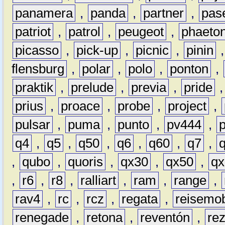
panamera
,
panda
,
partner
,
pas
patriot
,
patrol
,
peugeot
,
phaeto
picasso
,
pick-up
,
picnic
,
pinin
flensburg
,
polar
,
polo
,
ponton
,
praktik
,
prelude
,
previa
,
pride
prius
,
proace
,
probe
,
project
,
pulsar
,
puma
,
punto
,
pv444
,
q4
,
q5
,
q50
,
q6
,
q60
,
q7
,
,
qubo
,
quoris
,
qx30
,
qx50
,
qx
,
r6
,
r8
,
ralliart
,
ram
,
range
,
rav4
,
rc
,
rcz
,
regata
,
reisemob
renegade
,
retona
,
reventón
,
re