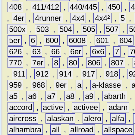
408
,
411/412
,
440/445
,
450
,
,
4er
,
4runner
,
4x4
,
4x4²
,
5
,
500x
,
503
,
504
,
505
,
507
,
5
5er
,
6
,
600
,
6008
,
601
,
604
626
,
63
,
66
,
6er
,
6x6
,
7
,
7
770
,
7er
,
8
,
80
,
806
,
807
,
,
911
,
912
,
914
,
917
,
918
,
9
959
,
968
,
9er
,
a
,
a-klasse
,
a5
,
a6
,
a7
,
a8
,
a9
,
abarth
,
accord
,
active
,
activee
,
adam
aircross
,
alaskan
,
alero
,
alfa
,
alhambra
,
all
,
allroad
,
allspace