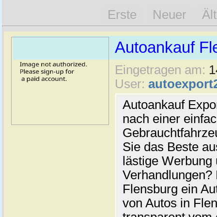
Erste
Neuer
Äl
Autoankauf Fl
Eingetragen am:
1
User:
autoexport
Autoankauf Expo
nach einer einfac
Gebrauchtfahrze
Sie das Beste au
lästige Werbung
Verhandlungen? 
Flensburg ein Au
von Autos in Flen