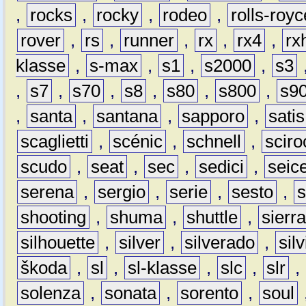
,
rocks
,
rocky
,
rodeo
,
rolls-royc
rover
,
rs
,
runner
,
rx
,
rx4
,
rx
klasse
,
s-max
,
s1
,
s2000
,
s3
,
s7
,
s70
,
s8
,
s80
,
s800
,
s9
,
santa
,
santana
,
sapporo
,
satis
scaglietti
,
scénic
,
schnell
,
sciro
scudo
,
seat
,
sec
,
sedici
,
seic
serena
,
sergio
,
serie
,
sesto
,
shooting
,
shuma
,
shuttle
,
sierr
silhouette
,
silver
,
silverado
,
silv
škoda
,
sl
,
sl-klasse
,
slc
,
slr
,
solenza
,
sonata
,
sorento
,
soul