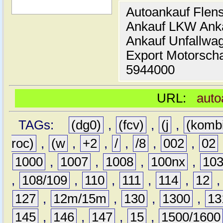
Autoankauf Flen
Ankauf LKW Ank
Ankauf Unfallwa
Export Motorsch
5944000
URL:
auto
TAGs:
(dg0)
,
(fcv)
,
(j
,
(komb
roc)
,
(w
,
+2
,
/
,
/8
,
002
,
02
1000
,
1007
,
1008
,
100nx
,
10
,
108/109
,
110
,
111
,
114
,
12
127
,
12m/15m
,
130
,
1300
,
13
145
,
146
,
147
,
15
,
1500/1600