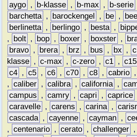
aygo
,
b-klasse
,
b-max
,
b-serie
barchetta
,
barockengel
,
be
,
be
berlinetta
,
berlingo
,
besta
,
bipp
,
bolt
,
bop
,
boxer
,
boxster
,
br
bravo
,
brera
,
brz
,
bus
,
bx
,
c
klasse
,
c-max
,
c-zero
,
c1
,
c15
c4
,
c5
,
c6
,
c70
,
c8
,
cabrio
,
caliber
,
calibra
,
california
,
cam
campus
,
camry
,
capri
,
caprice
caravelle
,
carens
,
carina
,
cari
cascada
,
cayenne
,
cayman
,
ce
,
centenario
,
cerato
,
challenger