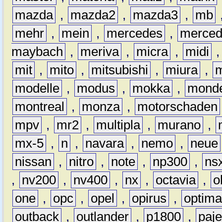
mazda
,
mazda2
,
mazda3
,
mb
mehr
,
mein
,
mercedes
,
merce
maybach
,
meriva
,
micra
,
midi
mit
,
mito
,
mitsubishi
,
miura
,
modelle
,
modus
,
mokka
,
mond
montreal
,
monza
,
motorschaden
mpv
,
mr2
,
multipla
,
murano
,
mx-5
,
n
,
navara
,
nemo
,
neue
nissan
,
nitro
,
note
,
np300
,
ns
,
nv200
,
nv400
,
nx
,
octavia
,
o
one
,
opc
,
opel
,
opirus
,
optim
outback
,
outlander
,
p1800
,
paje