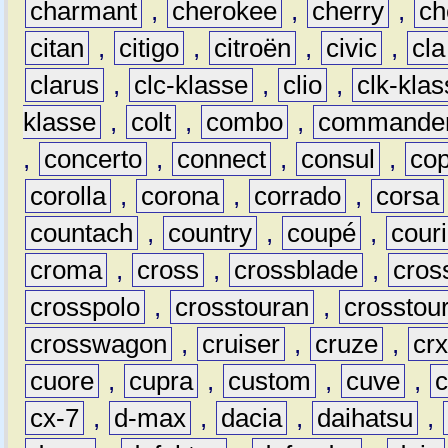
charmant
,
cherokee
,
cherry
,
ch
citan
,
citigo
,
citroën
,
civic
,
cla
clarus
,
clc-klasse
,
clio
,
clk-kla
klasse
,
colt
,
combo
,
commande
,
concerto
,
connect
,
consul
,
co
corolla
,
corona
,
corrado
,
corsa
countach
,
country
,
coupé
,
couri
croma
,
cross
,
crossblade
,
cros
crosspolo
,
crosstouran
,
crosstou
crosswagon
,
cruiser
,
cruze
,
cr
cuore
,
cupra
,
custom
,
cuve
,
cx-7
,
d-max
,
dacia
,
daihatsu
,