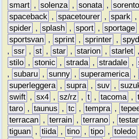
smart
,
solenza
,
sonata
,
sorent
spaceback
,
spacetourer
,
spark
spider
,
splash
,
sport
,
sportage
sportsvan
,
sprint
,
sprinter
,
spyd
,
ssr
,
st
,
star
,
starion
,
starlet
stilo
,
stonic
,
strada
,
stradale
,
,
subaru
,
sunny
,
superamerica
,
superleggera
,
supra
,
suv
,
suzu
swift
,
sx4
,
sz/rz
,
t
,
tacoma
,
taro
,
taunus
,
tc
,
tempra
,
tepe
terracan
,
terrain
,
terrano
,
testa
tiguan
,
tiida
,
tino
,
tipo
,
toledo