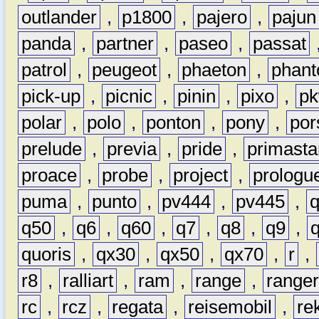
outlander
,
p1800
,
pajero
,
pajun
panda
,
partner
,
paseo
,
passat
patrol
,
peugeot
,
phaeton
,
phan
pick-up
,
picnic
,
pinin
,
pixo
,
p
polar
,
polo
,
ponton
,
pony
,
por
prelude
,
previa
,
pride
,
primasta
proace
,
probe
,
project
,
prologu
puma
,
punto
,
pv444
,
pv445
,
q50
,
q6
,
q60
,
q7
,
q8
,
q9
,
quoris
,
qx30
,
qx50
,
qx70
,
r
,
r8
,
ralliart
,
ram
,
range
,
range
rc
,
rcz
,
regata
,
reisemobil
,
re