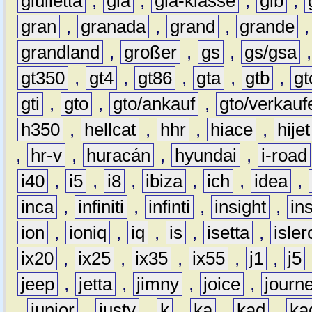
giulietta
,
gla
,
gla-klasse
,
glb
,
gran
,
granada
,
grand
,
grande
grandland
,
großer
,
gs
,
gs/gsa
gt350
,
gt4
,
gt86
,
gta
,
gtb
,
gt
gti
,
gto
,
gto/ankauf
,
gto/verkauf
h350
,
hellcat
,
hhr
,
hiace
,
hijet
,
hr-v
,
huracán
,
hyundai
,
i-road
i40
,
i5
,
i8
,
ibiza
,
ich
,
idea
,
inca
,
infiniti
,
infinti
,
insight
,
in
ion
,
ioniq
,
iq
,
is
,
isetta
,
isler
ix20
,
ix25
,
ix35
,
ix55
,
j1
,
j5
jeep
,
jetta
,
jimny
,
joice
,
journ
,
junior
,
justy
,
k
,
ka
,
kad
,
ka