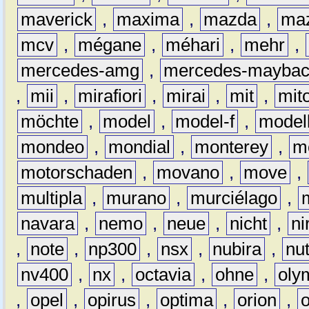
maverick
,
maxima
,
mazda
,
ma
mcv
,
mégane
,
méhari
,
mehr
,
mercedes-amg
,
mercedes-mayba
,
mii
,
mirafiori
,
mirai
,
mit
,
mit
möchte
,
model
,
model-f
,
model
mondeo
,
mondial
,
monterey
,
m
motorschaden
,
movano
,
move
,
multipla
,
murano
,
murciélago
,
navara
,
nemo
,
neue
,
nicht
,
ni
,
note
,
np300
,
nsx
,
nubira
,
nu
nv400
,
nx
,
octavia
,
ohne
,
oly
,
opel
,
opirus
,
optima
,
orion
,