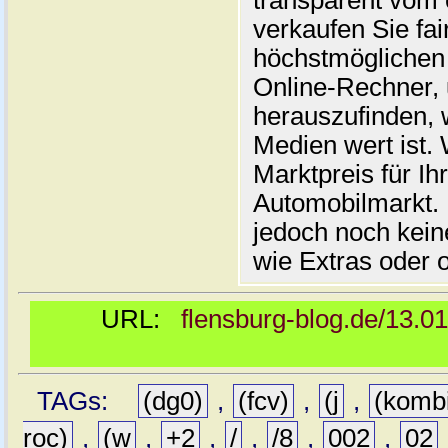
transparent vom 
verkaufen Sie fai
höchstmöglichen 
Online-Rechner,
herauszufinden, w
Medien wert ist. 
Marktpreis für I
Automobilmarkt. 
jedoch noch kein
wie Extras oder 
URL:
flensburg-blog.de/13.0
TAGs:
(dg0)
,
(fcv)
,
(j
,
(komb
roc)
,
(w
,
+2
,
/
,
/8
,
002
,
02