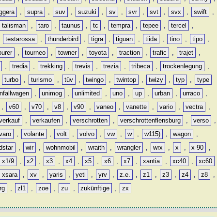
ggera
,
supra
,
suv
,
suzuki
,
sv
,
svr
,
svt
,
svx
,
swift
,
talisman
,
taro
,
taunus
,
tc
,
tempra
,
tepee
,
tercel
,
,
testarossa
,
thunderbird
,
tigra
,
tiguan
,
tiida
,
tino
,
tipo
,
ourer
,
tourneo
,
towner
,
toyota
,
traction
,
trafic
,
trajet
,
,
tredia
,
trekking
,
trevis
,
trezia
,
tribeca
,
trockenlegung
,
,
turbo
,
turismo
,
tüv
,
twingo
,
twintop
,
twizy
,
typ
,
type
nfallwagen
,
unimog
,
unlimited
,
uno
,
up
,
urban
,
urraco
,
,
v60
,
v70
,
v8
,
v90
,
vaneo
,
vanette
,
vario
,
vectra
,
verkauf
,
verkaufen
,
verschrotten
,
verschrottenflensburg
,
verso
,
varo
,
volante
,
volt
,
volvo
,
vw
,
w
,
w115)
,
wagon
,
dstar
,
wir
,
wohnmobil
,
wraith
,
wrangler
,
wrx
,
x
,
x-90
,
x1/9
,
x2
,
x3
,
x4
,
x5
,
x6
,
x7
,
xantia
,
xc40
,
xc60
xsara
,
xv
,
yaris
,
yeti
,
yrv
,
z.e.
,
z1
,
z3
,
z4
,
z8
,
rg
,
zl1
,
zoe
,
zu
,
zukünftige
,
zx