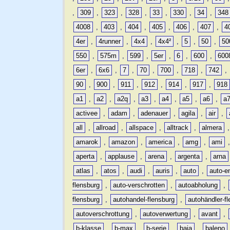
,
309
,
323
,
328
,
33
,
330
,
34
,
348
4008
,
403
,
404
,
405
,
406
,
407
,
4
4er
,
4runner
,
4x4
,
4x4²
,
5
,
50
,
50
550
,
575m
,
599
,
5er
,
6
,
600
,
600
6er
,
6x6
,
7
,
70
,
700
,
718
,
742
,
90
,
900
,
911
,
912
,
914
,
917
,
918
a1
,
a2
,
a2q
,
a3
,
a4
,
a5
,
a6
,
a
activee
,
adam
,
adenauer
,
agila
,
air
,
all
,
allroad
,
allspace
,
alltrack
,
almera
amarok
,
amazon
,
america
,
amg
,
ami
aperta
,
applause
,
arena
,
argenta
,
arna
atlas
,
atos
,
audi
,
auris
,
auto
,
auto-e
flensburg
,
auto-verschrotten
,
autoabholung
,
flensburg
,
autohandel-flensburg
,
autohändler-f
autoverschrottung
,
autoverwertung
,
avant
,
b-klasse
,
b-max
,
b-serie
,
baja
,
baleno