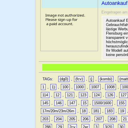
Autoankauf
Eingetragen am
Autoankauf E
Gebrauchtfah
lästige Werb
Flensburg ein
transparent 
höchstmöglic
herauszufinde
Ihr Modell a
keine persön
TAGs:
(dg0)
,
(fcv)
,
(j
,
(kombi)
,
(matt
1
,
1)
,
100
,
1000
,
1007
,
1008
,
10
114
,
12
,
121
,
123
,
124
,
126
,
127
145
,
146
,
147
,
15
,
1500/1600
,
155
17m/20m/23m/26m
,
18
,
181
,
183
,
19
203
,
204
,
205
,
206
,
207
,
208
,
21
,
288
,
29
,
2cv
,
2er
,
3
,
3/20
,
30