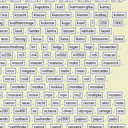
kalos
,
kangoo
,
kaputtes
,
karl
,
karmann-ghia
,
karoq
,
,
kia
,
kizashi
,
klasse
,
klassische
,
kleiner
,
kodiaq
,
koleos
ug
,
kraftfahrzeuge
,
kubistar
,
kuga
,
kwid
,
l
,
l200
,
l300
,
ancer
,
land
,
lander
,
lantra
,
lassen
,
latitude
,
laurel
,
leon
,
levorg
,
lexus
,
lfa
,
liana
,
libero
,
limousine
,
linea
,
wverschrottung
,
lm
,
ln
,
lodgy
,
logan
,
logo
,
loswerden
,
m235i
,
m3
,
m4
,
m5
,
m50d
,
m550d
,
m6
,
macan
,
rea
,
massif
,
master
,
materia
,
matiz
,
matrix
,
maverick
,
,
mcv
,
mégane
,
méhari
,
mehr
,
mein
,
mercedes
,
,
micra
,
midi
,
mii
,
mirafiori
,
mirai
,
mit
,
mito
,
l-f
,
modelle
,
modus
,
mokka
,
mondeo
,
mondial
,
n
,
movano
,
move
,
mps
,
mpv
,
mr2
,
multipla
,
murano
,
,
nemo
,
neue
,
nicht
,
niro
,
nismo
,
nissan
,
nitro
,
note
v200
,
nv400
,
nx
,
octavia
,
ohne
,
olympia
,
omega
,
one
lando
,
outback
,
outlander
,
p1800
,
pajero
,
pajun
,
palio
,
at
,
pathfinder
,
patriot
,
patrol
,
peugeot
,
phaeton
,
phantom