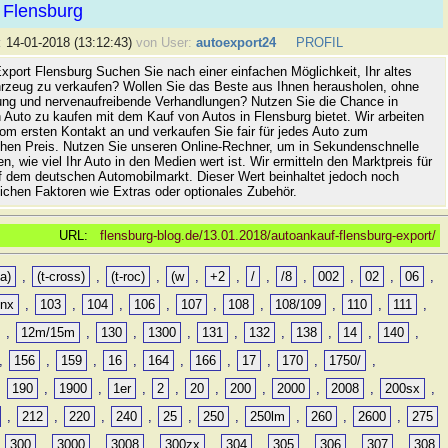
 Flensburg
:
14-01-2018 (13:12:43)
von User:
autoexport24
PROFIL
xport Flensburg Suchen Sie nach einer einfachen Möglichkeit, Ihr altes
rzeug zu verkaufen? Wollen Sie das Beste aus Ihnen herausholen, ohne
ung und nervenaufreibende Verhandlungen? Nutzen Sie die Chance in
 Auto zu kaufen mit dem Kauf von Autos in Flensburg bietet. Wir arbeiten
vom ersten Kontakt an und verkaufen Sie fair für jedes Auto zum
hen Preis. Nutzen Sie unseren Online-Rechner, um in Sekundenschnelle
n, wie viel Ihr Auto in den Medien wert ist. Wir ermitteln den Marktpreis für
uf dem deutschen Automobilmarkt. Dieser Wert beinhaltet jedoch noch
lichen Faktoren wie Extras oder optionales Zubehör.
URL:
flensburg-blog.de/13.01.2018/autoankauf-flensburg-export/
a)
,
(t-cross)
,
(t-roc)
,
(w
,
+2
,
/
,
/8
,
002
,
02
,
06
,
0nx
,
103
,
104
,
106
,
107
,
108
,
108/109
,
110
,
111
,
,
12m/15m
,
130
,
1300
,
131
,
132
,
138
,
14
,
140
,
,
156
,
159
,
16
,
164
,
166
,
17
,
170
,
1750/
,
,
190
,
1900
,
1er
,
2
,
20
,
200
,
2000
,
2008
,
200sx
,
,
212
,
220
,
240
,
25
,
250
,
250lm
,
260
,
2600
,
275
,
300
,
3000
,
3008
,
300zx
,
304
,
305
,
306
,
307
,
308