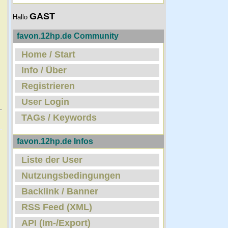
GAST
Hallo
favon.12hp.de Community
Home / Start
Info / Über
Registrieren
User Login
TAGs / Keywords
favon.12hp.de Infos
Liste der User
Nutzungsbedingungen
Backlink / Banner
RSS Feed (XML)
API (Im-/Export)