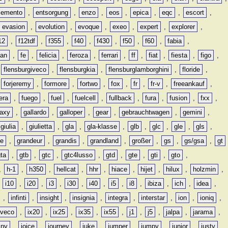
lemento
,
entsorgung
,
enzo
,
eos
,
epica
,
eqc
,
escort
,
evasion
,
evolution
,
evoque
,
exeo
,
expert
,
explorer
,
12
,
f12tdf
,
f355
,
f40
,
f430
,
f50
,
f60
,
fabia
,
man
,
fe
,
felicia
,
feroza
,
ferrari
,
ff
,
fiat
,
fiesta
,
figo
,
,
flensburgiveco
,
flensburgkia
,
flensburglamborghini
,
floride
,
,
forjeremy
,
formore
,
fortwo
,
fox
,
fr
,
fr-v
,
freeankauf
,
era
,
fuego
,
fuel
,
fuelcell
,
fullback
,
fura
,
fusion
,
fxx
,
laxy
,
gallardo
,
galloper
,
gear
,
gebrauchtwagen
,
gemini
,
giulia
,
giulietta
,
gla
,
gla-klasse
,
glb
,
glc
,
gle
,
gls
,
de
,
grandeur
,
grandis
,
grandland
,
großer
,
gs
,
gs/gsa
,
gt
gta
,
gtb
,
gtc
,
gtc4lusso
,
gtd
,
gte
,
gti
,
gto
,
,
h-1
,
h350
,
hellcat
,
hhr
,
hiace
,
hijet
,
hilux
,
holzmin
,
,
i10
,
i20
,
i3
,
i30
,
i40
,
i5
,
i8
,
ibiza
,
ich
,
idea
,
,
infinti
,
insight
,
insignia
,
integra
,
interstar
,
ion
,
ioniq
,
iveco
,
ix20
,
ix25
,
ix35
,
ix55
,
j1
,
j5
,
jalpa
,
jarama
,
mny
,
joice
,
journey
,
juke
,
jumper
,
jumpy
,
junior
,
justy
,