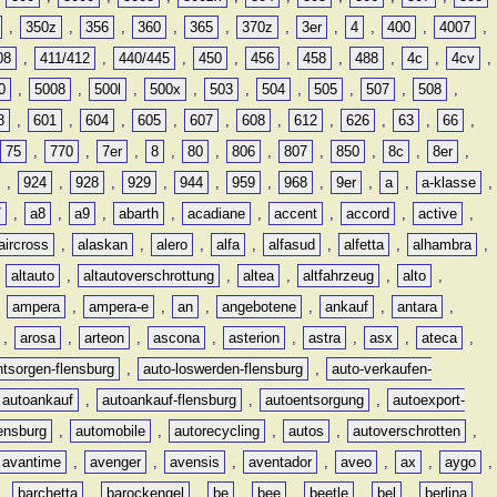
,
350z
,
356
,
360
,
365
,
370z
,
3er
,
4
,
400
,
4007
,
08
,
411/412
,
440/445
,
450
,
456
,
458
,
488
,
4c
,
4cv
,
0
,
5008
,
500l
,
500x
,
503
,
504
,
505
,
507
,
508
,
8
,
601
,
604
,
605
,
607
,
608
,
612
,
626
,
63
,
66
,
75
,
770
,
7er
,
8
,
80
,
806
,
807
,
850
,
8c
,
8er
,
,
924
,
928
,
929
,
944
,
959
,
968
,
9er
,
a
,
a-klasse
,
7
,
a8
,
a9
,
abarth
,
acadiane
,
accent
,
accord
,
active
,
aircross
,
alaskan
,
alero
,
alfa
,
alfasud
,
alfetta
,
alhambra
,
,
altauto
,
altautoverschrottung
,
altea
,
altfahrzeug
,
alto
,
,
ampera
,
ampera-e
,
an
,
angebotene
,
ankauf
,
antara
,
,
arosa
,
arteon
,
ascona
,
asterion
,
astra
,
asx
,
ateca
,
ntsorgen-flensburg
,
auto-loswerden-flensburg
,
auto-verkaufen-
autoankauf
,
autoankauf-flensburg
,
autoentsorgung
,
autoexport-
lensburg
,
automobile
,
autorecycling
,
autos
,
autoverschrotten
,
avantime
,
avenger
,
avensis
,
aventador
,
aveo
,
ax
,
aygo
,
,
barchetta
,
barockengel
,
be
,
bee
,
beetle
,
bel
,
berlina
,