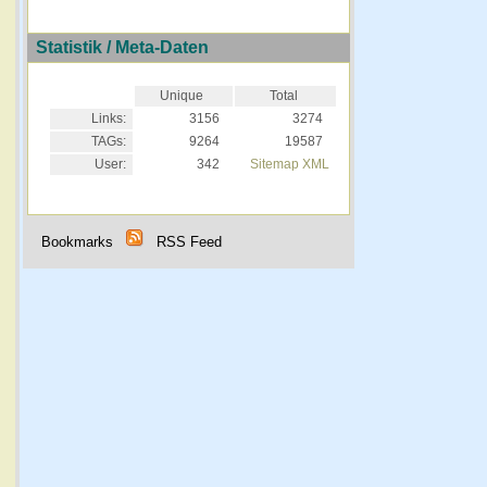
Statistik / Meta-Daten
Unique
Total
Links:
3156
3274
TAGs:
9264
19587
User:
342
Sitemap XML
Bookmarks
RSS Feed