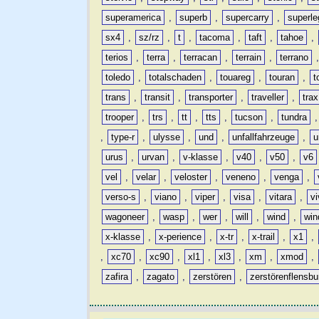
superamerica
,
superb
,
supercarry
,
superle
sx4
,
sz/rz
,
t
,
tacoma
,
taft
,
tahoe
,
terios
,
terra
,
terracan
,
terrain
,
terrano
toledo
,
totalschaden
,
touareg
,
touran
,
t
trans
,
transit
,
transporter
,
traveller
,
trax
trooper
,
trs
,
tt
,
tts
,
tucson
,
tundra
,
type-r
,
ulysse
,
und
,
unfallfahrzeuge
,
u
urus
,
urvan
,
v-klasse
,
v40
,
v50
,
v6
vel
,
velar
,
veloster
,
veneno
,
venga
,
verso-s
,
viano
,
viper
,
visa
,
vitara
,
vi
wagoneer
,
wasp
,
wer
,
will
,
wind
,
win
x-klasse
,
x-perience
,
x-tr
,
x-trail
,
x1
,
,
xc70
,
xc90
,
xl1
,
xl3
,
xm
,
xmod
,
zafira
,
zagato
,
zerstören
,
zerstörenflensbu