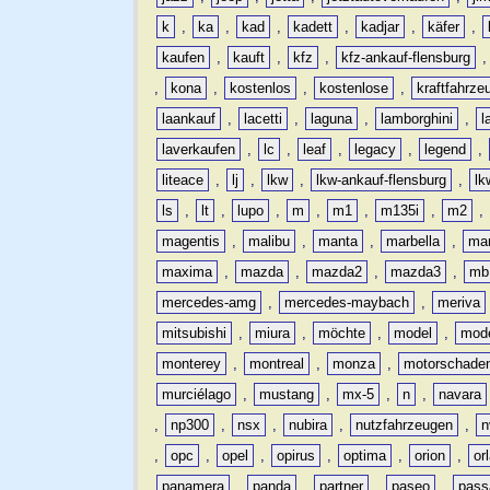
k
,
ka
,
kad
,
kadett
,
kadjar
,
käfer
,
kaufen
,
kauft
,
kfz
,
kfz-ankauf-flensburg
,
kona
,
kostenlos
,
kostenlose
,
kraftfahrze
laankauf
,
lacetti
,
laguna
,
lamborghini
,
l
laverkaufen
,
lc
,
leaf
,
legacy
,
legend
,
liteace
,
lj
,
lkw
,
lkw-ankauf-flensburg
,
lk
ls
,
lt
,
lupo
,
m
,
m1
,
m135i
,
m2
,
magentis
,
malibu
,
manta
,
marbella
,
ma
maxima
,
mazda
,
mazda2
,
mazda3
,
mb
mercedes-amg
,
mercedes-maybach
,
meriva
mitsubishi
,
miura
,
möchte
,
model
,
mode
monterey
,
montreal
,
monza
,
motorschade
murciélago
,
mustang
,
mx-5
,
n
,
navara
,
np300
,
nsx
,
nubira
,
nutzfahrzeugen
,
n
,
opc
,
opel
,
opirus
,
optima
,
orion
,
or
panamera
,
panda
,
partner
,
paseo
,
pass