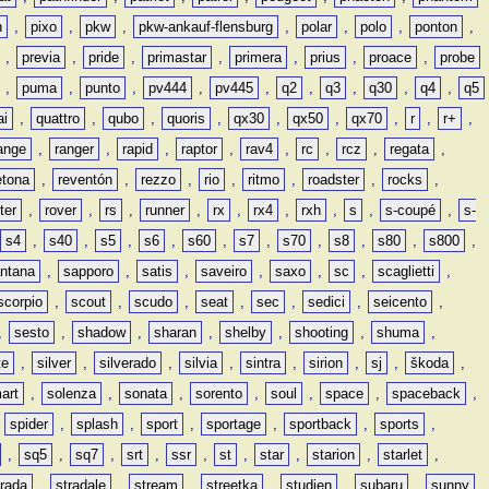
n
,
pixo
,
pkw
,
pkw-ankauf-flensburg
,
polar
,
polo
,
ponton
,
,
previa
,
pride
,
primastar
,
primera
,
prius
,
proace
,
probe
,
puma
,
punto
,
pv444
,
pv445
,
q2
,
q3
,
q30
,
q4
,
q5
ai
,
quattro
,
qubo
,
quoris
,
qx30
,
qx50
,
qx70
,
r
,
r+
,
ange
,
ranger
,
rapid
,
raptor
,
rav4
,
rc
,
rcz
,
regata
,
etona
,
reventón
,
rezzo
,
rio
,
ritmo
,
roadster
,
rocks
,
ter
,
rover
,
rs
,
runner
,
rx
,
rx4
,
rxh
,
s
,
s-coupé
,
s-
s4
,
s40
,
s5
,
s6
,
s60
,
s7
,
s70
,
s8
,
s80
,
s800
,
ntana
,
sapporo
,
satis
,
saveiro
,
saxo
,
sc
,
scaglietti
,
scorpio
,
scout
,
scudo
,
seat
,
sec
,
sedici
,
seicento
,
,
sesto
,
shadow
,
sharan
,
shelby
,
shooting
,
shuma
,
te
,
silver
,
silverado
,
silvia
,
sintra
,
sirion
,
sj
,
škoda
,
art
,
solenza
,
sonata
,
sorento
,
soul
,
space
,
spaceback
,
,
spider
,
splash
,
sport
,
sportage
,
sportback
,
sports
,
,
sq5
,
sq7
,
srt
,
ssr
,
st
,
star
,
starion
,
starlet
,
trada
,
stradale
,
stream
,
streetka
,
studien
,
subaru
,
sunny
,