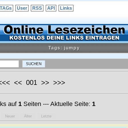
TAGs
User
RSS
API
Links
Tags: jumpy
 <<< << 001 >> >>>
ks auf
1
Seiten --- Aktuelle Seite:
1
Neuer
Älter
Letzte