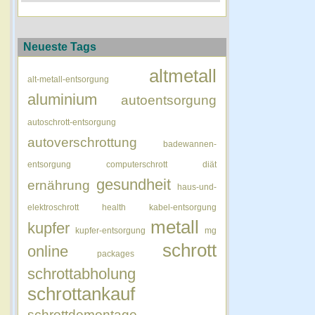
Neueste Tags
altmetall
alt-metall-entsorgung
aluminium
autoentsorgung
autoschrott-entsorgung
autoverschrottung
badewannen-
entsorgung
computerschrott
diät
gesundheit
ernährung
haus-und-
elektroschrott
health
kabel-entsorgung
metall
kupfer
kupfer-entsorgung
mg
schrott
online
packages
schrottabholung
schrottankauf
schrottdemontage