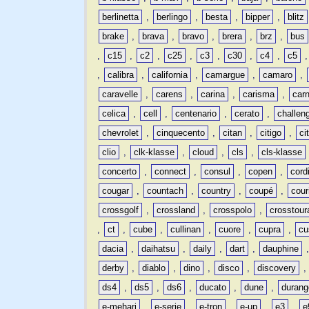
berlinetta
,
berlingo
,
besta
,
bipper
,
blitz
brake
,
brava
,
bravo
,
brera
,
brz
,
bus
,
c15
,
c2
,
c25
,
c3
,
c30
,
c4
,
c5
,
calibra
,
california
,
camargue
,
camaro
,
caravelle
,
carens
,
carina
,
carisma
,
carn
celica
,
cell
,
centenario
,
cerato
,
challen
chevrolet
,
cinquecento
,
citan
,
citigo
,
ci
clio
,
clk-klasse
,
cloud
,
cls
,
cls-klasse
concerto
,
connect
,
consul
,
copen
,
cord
cougar
,
countach
,
country
,
coupé
,
cour
crossgolf
,
crossland
,
crosspolo
,
crosstour
,
ct
,
cube
,
cullinan
,
cuore
,
cupra
,
cu
dacia
,
daihatsu
,
daily
,
dart
,
dauphine
derby
,
diablo
,
dino
,
disco
,
discovery
ds4
,
ds5
,
ds6
,
ducato
,
dune
,
durang
e-mehari
,
e-serie
,
e-tron
,
e-up
,
e3
,
e