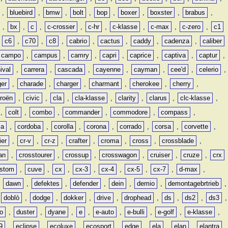
,
bluebird
,
bmw
,
bolt
,
bop
,
boxer
,
boxster
,
brabus
,
,
bx
,
c
,
c-crosser
,
c-hr
,
c-klasse
,
c-max
,
c-zero
,
c1
,
c6
,
c70
,
c8
,
cabrio
,
cactus
,
caddy
,
cadenza
,
caliber
campo
,
campus
,
camry
,
capri
,
caprice
,
captiva
,
captur
,
ival
,
carrera
,
cascada
,
cayenne
,
cayman
,
cee'd
,
celerio
,
ger
,
charade
,
charger
,
charmant
,
cherokee
,
cherry
,
troën
,
civic
,
cla
,
cla-klasse
,
clarity
,
clarus
,
clc-klasse
,
,
colt
,
combo
,
commander
,
commodore
,
compass
,
ia
,
cordoba
,
corolla
,
corona
,
corrado
,
corsa
,
corvette
,
ier
,
cr-v
,
cr-z
,
crafter
,
croma
,
cross
,
crossblade
,
an
,
crosstourer
,
crossup
,
crosswagon
,
cruiser
,
cruze
,
crx
stom
,
cuve
,
cx
,
cx-3
,
cx-4
,
cx-5
,
cx-7
,
d-max
,
,
dawn
,
defektes
,
defender
,
dein
,
demio
,
demontagebrtrieb
,
,
doblò
,
dodge
,
dokker
,
drive
,
drophead
,
ds
,
ds2
,
ds3
,
o
,
duster
,
dyane
,
e
,
e-auto
,
e-bulli
,
e-golf
,
e-klasse
,
9
,
eclipse
,
ecoluxe
,
ecosport
,
edge
,
ela
,
elan
,
elantra
,