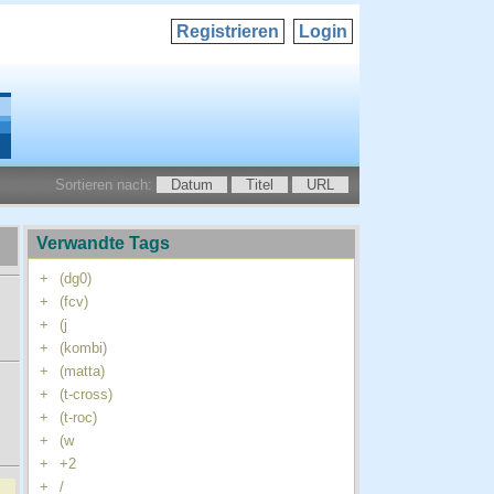
Registrieren
Login
Sortieren nach:
Datum
Titel
URL
Verwandte Tags
+
(dg0)
+
(fcv)
+
(j
+
(kombi)
+
(matta)
+
(t-cross)
+
(t-roc)
+
(w
+
+2
+
/