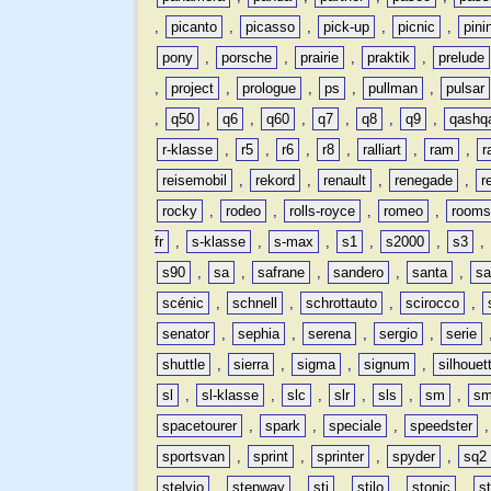
,
picanto
,
picasso
,
pick-up
,
picnic
,
pini
pony
,
porsche
,
prairie
,
praktik
,
prelude
,
project
,
prologue
,
ps
,
pullman
,
pulsar
,
q50
,
q6
,
q60
,
q7
,
q8
,
q9
,
qashq
r-klasse
,
r5
,
r6
,
r8
,
ralliart
,
ram
,
r
reisemobil
,
rekord
,
renault
,
renegade
,
r
rocky
,
rodeo
,
rolls-royce
,
romeo
,
rooms
fr
,
s-klasse
,
s-max
,
s1
,
s2000
,
s3
,
s90
,
sa
,
safrane
,
sandero
,
santa
,
sa
scénic
,
schnell
,
schrottauto
,
scirocco
,
senator
,
sephia
,
serena
,
sergio
,
serie
shuttle
,
sierra
,
sigma
,
signum
,
silhouet
sl
,
sl-klasse
,
slc
,
slr
,
sls
,
sm
,
sm
spacetourer
,
spark
,
speciale
,
speedster
sportsvan
,
sprint
,
sprinter
,
spyder
,
sq2
stelvio
,
stepway
,
sti
,
stilo
,
stonic
,
s