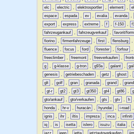
elc
,
electric
,
elektrosportler
,
element
,
e
espace
,
espada
,
ev
,
evalia
,
evanda
,
export
,
express
,
extreme
,
f
,
f-150
,
f
fahrzeugankauf
,
fahrzeugverkauf
,
favorit/for
fiorino
,
firmenfahrzeuge
,
first
,
flensburg
fluence
,
focus
,
ford
,
forester
,
forfour
freeclimber
,
freemont
,
freeverkaufen
,
front
g
,
g-klasse
,
g-tron
,
g93a
,
galant
,
ga
genesis
,
getriebeschaden
,
getz
,
ghost
,
glt
,
golf
,
gran
,
granada
,
grand
,
gran
,
gt-r
,
gt2
,
gt3
,
gt350
,
gt4
,
gt86
,
gto/ankauf
,
gto/verkaufen
,
gts
,
gtv
,
h
honda
,
hr-v
,
huracán
,
hyundai
,
i-road
ignis
,
ihr
,
iltis
,
impreza
,
inca
,
infiniti
iq
,
is
,
isetta
,
islero
,
isuzu
,
italia
,
jazz
,
jeep
,
jetta
,
jetztautoverkaufen
,
ji