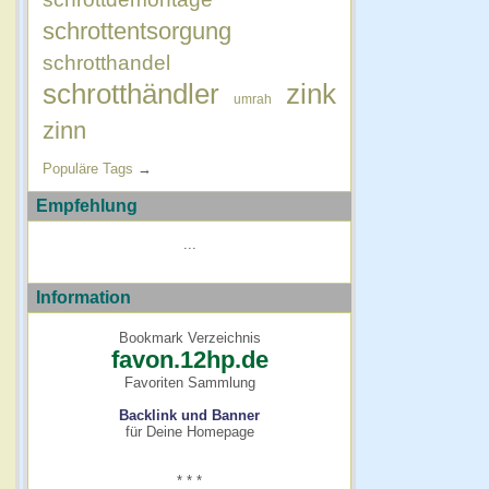
schrottentsorgung
schrotthandel
schrotthändler
zink
umrah
zinn
Populäre Tags
→
Empfehlung
...
Information
Bookmark Verzeichnis
favon.12hp.de
Favoriten Sammlung
Backlink und Banner
für Deine Homepage
* * *