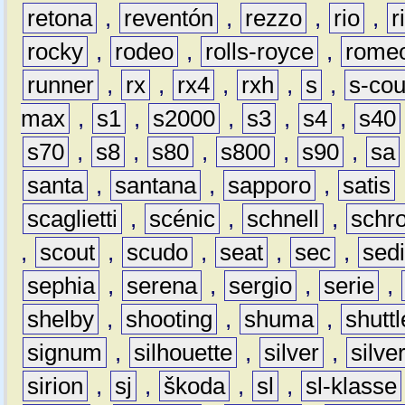
retona
,
reventón
,
rezzo
,
rio
,
r
rocky
,
rodeo
,
rolls-royce
,
rome
runner
,
rx
,
rx4
,
rxh
,
s
,
s-co
max
,
s1
,
s2000
,
s3
,
s4
,
s40
s70
,
s8
,
s80
,
s800
,
s90
,
sa
santa
,
santana
,
sapporo
,
satis
scaglietti
,
scénic
,
schnell
,
schro
,
scout
,
scudo
,
seat
,
sec
,
sedi
sephia
,
serena
,
sergio
,
serie
,
shelby
,
shooting
,
shuma
,
shuttl
signum
,
silhouette
,
silver
,
silve
sirion
,
sj
,
škoda
,
sl
,
sl-klasse