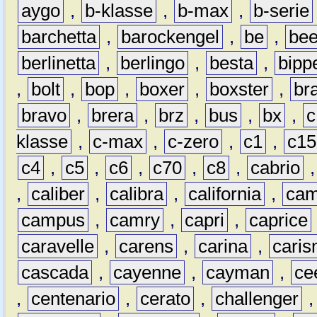
aygo
,
b-klasse
,
b-max
,
b-serie
barchetta
,
barockengel
,
be
,
be
berlinetta
,
berlingo
,
besta
,
bipp
,
bolt
,
bop
,
boxer
,
boxster
,
br
bravo
,
brera
,
brz
,
bus
,
bx
,
c
klasse
,
c-max
,
c-zero
,
c1
,
c15
c4
,
c5
,
c6
,
c70
,
c8
,
cabrio
,
caliber
,
calibra
,
california
,
cam
campus
,
camry
,
capri
,
caprice
caravelle
,
carens
,
carina
,
cari
cascada
,
cayenne
,
cayman
,
ce
,
centenario
,
cerato
,
challenger