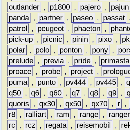
outlander
,
p1800
,
pajero
,
pajun
panda
,
partner
,
paseo
,
passat
patrol
,
peugeot
,
phaeton
,
phan
pick-up
,
picnic
,
pinin
,
pixo
,
p
polar
,
polo
,
ponton
,
pony
,
por
prelude
,
previa
,
pride
,
primasta
proace
,
probe
,
project
,
prologu
puma
,
punto
,
pv444
,
pv445
,
q50
,
q6
,
q60
,
q7
,
q8
,
q9
,
quoris
,
qx30
,
qx50
,
qx70
,
r
,
r8
,
ralliart
,
ram
,
range
,
range
rc
,
rcz
,
regata
,
reisemobil
,
re