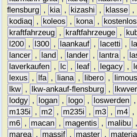
flensburg
,
kia
,
kizashi
,
klasse
,
kodiaq
,
koleos
,
kona
,
kostenlos
kraftfahrzeug
,
kraftfahrzeuge
,
kub
l200
,
l300
,
laankauf
,
lacetti
,
l
lancer
,
land
,
lander
,
lantra
,
la
laverkaufen
,
lc
,
leaf
,
legacy
,
lexus
,
lfa
,
liana
,
libero
,
limous
lkw
,
lkw-ankauf-flensburg
,
lkwver
lodgy
,
logan
,
logo
,
loswerden
m135i
,
m2
,
m235i
,
m3
,
m4
,
m6
,
macan
,
magentis
,
malibu
marea
,
massif
,
master
,
materi