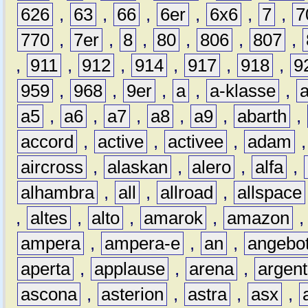
626
,
63
,
66
,
6er
,
6x6
,
7
,
7
770
,
7er
,
8
,
80
,
806
,
807
,
,
911
,
912
,
914
,
917
,
918
,
9
959
,
968
,
9er
,
a
,
a-klasse
,
a5
,
a6
,
a7
,
a8
,
a9
,
abarth
,
accord
,
active
,
activee
,
adam
aircross
,
alaskan
,
alero
,
alfa
,
alhambra
,
all
,
allroad
,
allspace
,
altes
,
alto
,
amarok
,
amazon
ampera
,
ampera-e
,
an
,
angebo
aperta
,
applause
,
arena
,
argen
ascona
,
asterion
,
astra
,
asx
,