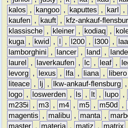
kalos
,
kangoo
,
kaputtes
,
karl
,
kaufen
,
kauft
,
kfz-ankauf-flensbu
klassische
,
kleiner
,
kodiaq
,
kol
kuga
,
kwid
,
l
,
l200
,
l300
,
la
lamborghini
,
lancer
,
land
,
lande
laurel
,
laverkaufen
,
lc
,
leaf
,
l
levorg
,
lexus
,
lfa
,
liana
,
libero
liteace
,
lj
,
lkw-ankauf-flensburg
logo
,
loswerden
,
ls
,
lt
,
lupo
,
m235i
,
m3
,
m4
,
m5
,
m50d
,
magentis
,
malibu
,
manta
,
marb
master
,
materia
,
matiz
,
matrix