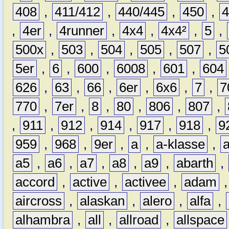
408
,
411/412
,
440/445
,
450
,
,
4er
,
4runner
,
4x4
,
4x4²
,
5
,
500x
,
503
,
504
,
505
,
507
,
5
5er
,
6
,
600
,
6008
,
601
,
604
626
,
63
,
66
,
6er
,
6x6
,
7
,
7
770
,
7er
,
8
,
80
,
806
,
807
,
,
911
,
912
,
914
,
917
,
918
,
9
959
,
968
,
9er
,
a
,
a-klasse
,
a5
,
a6
,
a7
,
a8
,
a9
,
abarth
,
accord
,
active
,
activee
,
adam
aircross
,
alaskan
,
alero
,
alfa
,
alhambra
,
all
,
allroad
,
allspace