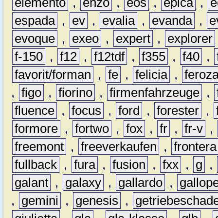
elemento
,
enzo
,
eos
,
epica
,
e
espada
,
ev
,
evalia
,
evanda
,
e
evoque
,
exeo
,
expert
,
explorer
f-150
,
f12
,
f12tdf
,
f355
,
f40
,
favorit/forman
,
fe
,
felicia
,
feroz
,
figo
,
fiorino
,
firmenfahrzeuge
,
fluence
,
focus
,
ford
,
forester
,
formore
,
fortwo
,
fox
,
fr
,
fr-v
,
freemont
,
freeverkaufen
,
frontera
fullback
,
fura
,
fusion
,
fxx
,
g
,
galant
,
galaxy
,
gallardo
,
gallop
,
gemini
,
genesis
,
getriebeschad