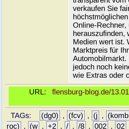
transparent vom 
verkaufen Sie fai
höchstmöglichen 
Online-Rechner,
herauszufinden, w
Medien wert ist. 
Marktpreis für I
Automobilmarkt. 
jedoch noch kein
wie Extras oder 
URL:
flensburg-blog.de/13.0
TAGs:
(dg0)
,
(fcv)
,
(j
,
(komb
roc)
,
(w
,
+2
,
/
,
/8
,
002
,
02