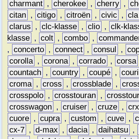
charmant
,
cherokee
,
cherry
,
ch
citan
,
citigo
,
citroën
,
civic
,
cla
clarus
,
clc-klasse
,
clio
,
clk-kla
klasse
,
colt
,
combo
,
commande
,
concerto
,
connect
,
consul
,
co
corolla
,
corona
,
corrado
,
corsa
countach
,
country
,
coupé
,
couri
croma
,
cross
,
crossblade
,
cros
crosspolo
,
crosstouran
,
crosstou
crosswagon
,
cruiser
,
cruze
,
cr
cuore
,
cupra
,
custom
,
cuve
,
cx-7
,
d-max
,
dacia
,
daihatsu
,