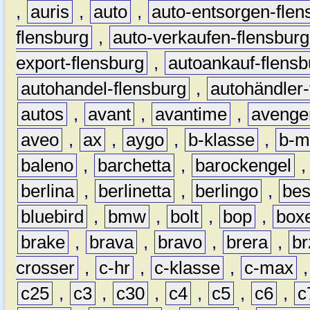
,
auris
,
auto
,
auto-entsorgen-flen
flensburg
,
auto-verkaufen-flensburg
export-flensburg
,
autoankauf-flensb
autohandel-flensburg
,
autohändler-
autos
,
avant
,
avantime
,
avenge
aveo
,
ax
,
aygo
,
b-klasse
,
b-m
baleno
,
barchetta
,
barockengel
berlina
,
berlinetta
,
berlingo
,
bes
bluebird
,
bmw
,
bolt
,
bop
,
box
brake
,
brava
,
bravo
,
brera
,
br
crosser
,
c-hr
,
c-klasse
,
c-max
c25
,
c3
,
c30
,
c4
,
c5
,
c6
,
c