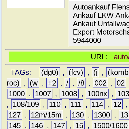
Autoankauf Flen
Ankauf LKW Ank
Ankauf Unfallwa
Export Motorsch
5944000
URL:
auto
TAGs:
(dg0)
,
(fcv)
,
(j
,
(komb
roc)
,
(w
,
+2
,
/
,
/8
,
002
,
02
1000
,
1007
,
1008
,
100nx
,
10
,
108/109
,
110
,
111
,
114
,
12
127
,
12m/15m
,
130
,
1300
,
13
145
,
146
,
147
,
15
,
1500/1600