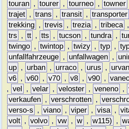
touran
,
tourer
,
tourneo
,
towner
trajet
,
trans
,
transit
,
transporter
trekking
,
trevis
,
trezia
,
tribeca
trs
,
tt
,
tts
,
tucson
,
tundra
,
tu
twingo
,
twintop
,
twizy
,
typ
,
ty
unfallfahrzeuge
,
unfallwagen
,
un
up
,
urban
,
urraco
,
urus
,
urva
v6
,
v60
,
v70
,
v8
,
v90
,
vane
,
vel
,
velar
,
veloster
,
veneno
,
verkaufen
,
verschrotten
,
verschro
verso-s
,
viano
,
viper
,
visa
,
vi
volt
,
volvo
,
vw
,
w
,
w115)
,
w