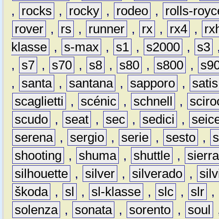
,
rocks
,
rocky
,
rodeo
,
rolls-royc
rover
,
rs
,
runner
,
rx
,
rx4
,
rx
klasse
,
s-max
,
s1
,
s2000
,
s3
,
s7
,
s70
,
s8
,
s80
,
s800
,
s9
,
santa
,
santana
,
sapporo
,
satis
scaglietti
,
scénic
,
schnell
,
sciro
scudo
,
seat
,
sec
,
sedici
,
seic
serena
,
sergio
,
serie
,
sesto
,
shooting
,
shuma
,
shuttle
,
sierr
silhouette
,
silver
,
silverado
,
silv
škoda
,
sl
,
sl-klasse
,
slc
,
slr
,
solenza
,
sonata
,
sorento
,
soul