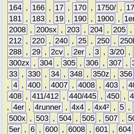
164
,
166
,
17
,
170
,
1750/
,
1
181
,
183
,
19
,
190
,
1900
,
1e
2008
,
200sx
,
203
,
204
,
205
212
,
220
,
240
,
25
,
250
,
250
288
,
29
,
2cv
,
2er
,
3
,
3/20
,
300zx
,
304
,
305
,
306
,
307
,
33
,
330
,
34
,
348
,
350z
,
356
,
4
,
400
,
4007
,
4008
,
403
,
4
408
,
411/412
,
440/445
,
450
,
,
4er
,
4runner
,
4x4
,
4x4²
,
5
,
500x
,
503
,
504
,
505
,
507
,
5
5er
,
6
,
600
,
6008
,
601
,
604