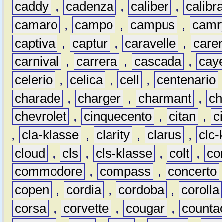
caddy
,
cadenza
,
caliber
,
calibr
camaro
,
campo
,
campus
,
camr
captiva
,
captur
,
caravelle
,
care
carnival
,
carrera
,
cascada
,
cay
celerio
,
celica
,
cell
,
centenario
charade
,
charger
,
charmant
,
ch
chevrolet
,
cinquecento
,
citan
,
c
,
cla-klasse
,
clarity
,
clarus
,
clc-
cloud
,
cls
,
cls-klasse
,
colt
,
c
commodore
,
compass
,
concerto
copen
,
cordia
,
cordoba
,
corolla
corsa
,
corvette
,
cougar
,
counta