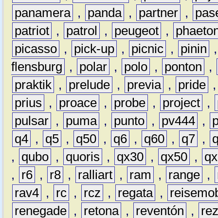
panamera
,
panda
,
partner
,
pas
patriot
,
patrol
,
peugeot
,
phaeto
picasso
,
pick-up
,
picnic
,
pinin
flensburg
,
polar
,
polo
,
ponton
,
praktik
,
prelude
,
previa
,
pride
prius
,
proace
,
probe
,
project
,
pulsar
,
puma
,
punto
,
pv444
,
q4
,
q5
,
q50
,
q6
,
q60
,
q7
,
,
qubo
,
quoris
,
qx30
,
qx50
,
qx
,
r6
,
r8
,
ralliart
,
ram
,
range
,
rav4
,
rc
,
rcz
,
regata
,
reisemob
renegade
,
retona
,
reventón
,
re