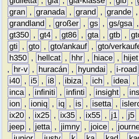
giulietta
,
gla
,
gla-klasse
,
glb
,
gran
,
granada
,
grand
,
grande
grandland
,
großer
,
gs
,
gs/gsa
gt350
,
gt4
,
gt86
,
gta
,
gtb
,
gt
gti
,
gto
,
gto/ankauf
,
gto/verkauf
h350
,
hellcat
,
hhr
,
hiace
,
hijet
,
hr-v
,
huracán
,
hyundai
,
i-road
i40
,
i5
,
i8
,
ibiza
,
ich
,
idea
,
inca
,
infiniti
,
infinti
,
insight
,
in
ion
,
ioniq
,
iq
,
is
,
isetta
,
isler
ix20
,
ix25
,
ix35
,
ix55
,
j1
,
j5
jeep
,
jetta
,
jimny
,
joice
,
journ
,
junior
,
justy
,
k
,
ka
,
kad
,
ka