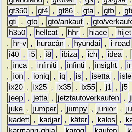
gt350
,
gt4
,
gt86
,
gta
,
gtb
,
gt
gti
,
gto
,
gto/ankauf
,
gto/verkauf
h350
,
hellcat
,
hhr
,
hiace
,
hijet
,
hr-v
,
huracán
,
hyundai
,
i-road
i40
,
i5
,
i8
,
ibiza
,
ich
,
idea
,
,
inca
,
infiniti
,
infinti
,
insight
,
i
,
ion
,
ioniq
,
iq
,
is
,
isetta
,
isl
ix20
,
ix25
,
ix35
,
ix55
,
j1
,
j5
jeep
,
jetta
,
jetztautoverkaufen
,
juke
,
jumper
,
jumpy
,
junior
,
j
kadett
,
kadjar
,
käfer
,
kalos
,
k
karmann-ghia
,
karoq
,
kaufen
,
k