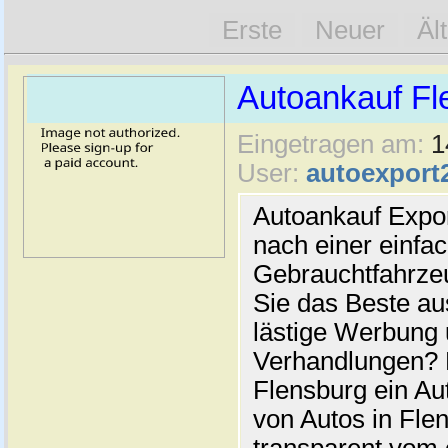
Erste
Neuer
Äl
Autoankauf Fl
Eingetragen am:
1
User:
autoexport
Autoankauf Expo
nach einer einfac
Gebrauchtfahrze
Sie das Beste au
lästige Werbung
Verhandlungen? 
Flensburg ein Au
von Autos in Flen