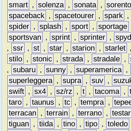
smart
,
solenza
,
sonata
,
sorent
spaceback
,
spacetourer
,
spark
spider
,
splash
,
sport
,
sportage
sportsvan
,
sprint
,
sprinter
,
spyd
,
ssr
,
st
,
star
,
starion
,
starlet
stilo
,
stonic
,
strada
,
stradale
,
,
subaru
,
sunny
,
superamerica
,
superleggera
,
supra
,
suv
,
suzu
swift
,
sx4
,
sz/rz
,
t
,
tacoma
,
taro
,
taunus
,
tc
,
tempra
,
tepe
terracan
,
terrain
,
terrano
,
testa
tiguan
,
tiida
,
tino
,
tipo
,
toledo