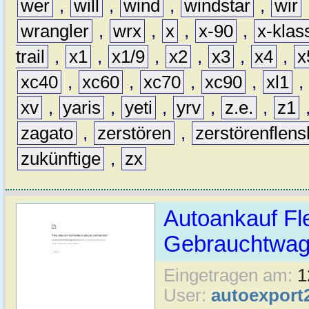
wer
,
will
,
wind
,
windstar
,
wir
wrangler
,
wrx
,
x
,
x-90
,
x-klas
trail
,
x1
,
x1/9
,
x2
,
x3
,
x4
,
x
xc40
,
xc60
,
xc70
,
xc90
,
xl1
,
xv
,
yaris
,
yeti
,
yrv
,
z.e.
,
z1
zagato
,
zerstören
,
zerstörenflen
zukünftige
,
zx
Autoankauf Fl
Gebrauchtwage
Eingetragen am:
1
User:
autoexport