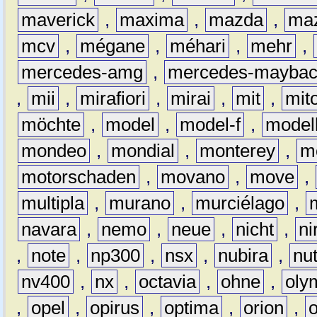
maverick
,
maxima
,
mazda
,
ma
mcv
,
mégane
,
méhari
,
mehr
,
mercedes-amg
,
mercedes-mayba
,
mii
,
mirafiori
,
mirai
,
mit
,
mit
möchte
,
model
,
model-f
,
model
mondeo
,
mondial
,
monterey
,
m
motorschaden
,
movano
,
move
,
multipla
,
murano
,
murciélago
,
navara
,
nemo
,
neue
,
nicht
,
ni
,
note
,
np300
,
nsx
,
nubira
,
nu
nv400
,
nx
,
octavia
,
ohne
,
oly
,
opel
,
opirus
,
optima
,
orion
,