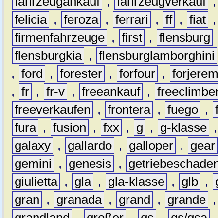
fahrzeugankauf
,
fahrzeugverkauf
felicia
,
feroza
,
ferrari
,
ff
,
fiat
firmenfahrzeuge
,
first
,
flensburg
flensburgkia
,
flensburglamborghini
,
ford
,
forester
,
forfour
,
forjere
,
fr
,
fr-v
,
freeankauf
,
freeclimbe
freeverkaufen
,
frontera
,
fuego
,
fura
,
fusion
,
fxx
,
g
,
g-klasse
galaxy
,
gallardo
,
galloper
,
gear
gemini
,
genesis
,
getriebeschade
giulietta
,
gla
,
gla-klasse
,
glb
,
gran
,
granada
,
grand
,
grande
grandland
,
großer
,
gs
,
gs/gsa