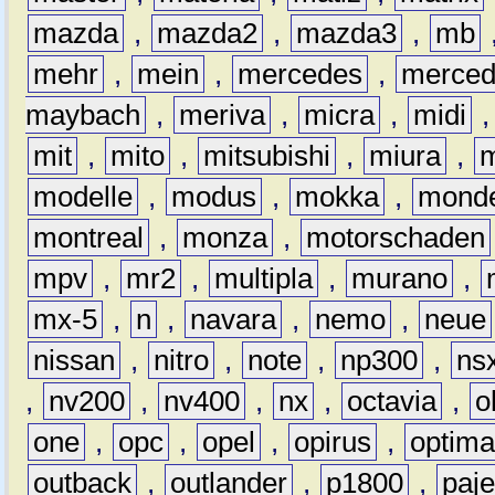
mazda
,
mazda2
,
mazda3
,
mb
mehr
,
mein
,
mercedes
,
merce
maybach
,
meriva
,
micra
,
midi
mit
,
mito
,
mitsubishi
,
miura
,
modelle
,
modus
,
mokka
,
mond
montreal
,
monza
,
motorschaden
mpv
,
mr2
,
multipla
,
murano
,
mx-5
,
n
,
navara
,
nemo
,
neue
nissan
,
nitro
,
note
,
np300
,
ns
,
nv200
,
nv400
,
nx
,
octavia
,
o
one
,
opc
,
opel
,
opirus
,
optim
outback
,
outlander
,
p1800
,
paje