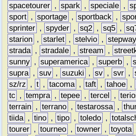
spacetourer
,
spark
,
speciale
,
s
sport
,
sportage
,
sportback
,
spo
sprinter
,
spyder
,
sq2
,
sq5
,
sq
starion
,
starlet
,
stelvio
,
stepwa
strada
,
stradale
,
stream
,
street
sunny
,
superamerica
,
superb
,
supra
,
suv
,
suzuki
,
sv
,
svr
,
sz/rz
,
t
,
tacoma
,
taft
,
tahoe
,
tc
,
tempra
,
tepee
,
tercel
,
teri
terrain
,
terrano
,
testarossa
,
thu
tiida
,
tino
,
tipo
,
toledo
,
totals
tourer
,
tourneo
,
towner
,
toyota