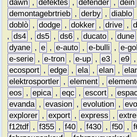
dawn
,
defektes
,
defender
,
dein
demontagebrtrieb
,
derby
,
diablo
doblò
,
dodge
,
dokker
,
drive
,
,
ds4
,
ds5
,
ds6
,
ducato
,
dune
dyane
,
e
,
e-auto
,
e-bulli
,
e-gol
e-serie
,
e-tron
,
e-up
,
e3
,
e9
ecosport
,
edge
,
ela
,
elan
,
ela
elektrosportler
,
element
,
element
eos
,
epica
,
eqc
,
escort
,
espa
evanda
,
evasion
,
evolution
,
ev
explorer
,
export
,
express
,
extr
f12tdf
,
f355
,
f40
,
f430
,
f50
,
f