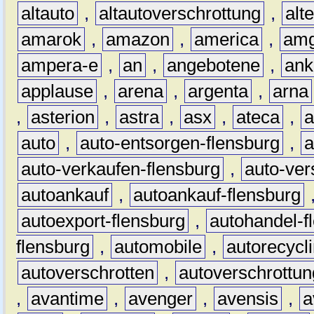
altauto
,
altautoverschrottung
,
alt
amarok
,
amazon
,
america
,
am
ampera-e
,
an
,
angebotene
,
ank
applause
,
arena
,
argenta
,
arna
,
asterion
,
astra
,
asx
,
ateca
,
a
auto
,
auto-entsorgen-flensburg
,
a
auto-verkaufen-flensburg
,
auto-ver
autoankauf
,
autoankauf-flensburg
autoexport-flensburg
,
autohandel-f
flensburg
,
automobile
,
autorecycl
autoverschrotten
,
autoverschrottun
,
avantime
,
avenger
,
avensis
,
a