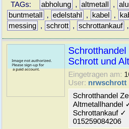
TAGs:
abholung
,
altmetall
,
al
buntmetall
,
edelstahl
,
kabel
,
ka
messing
,
schrott
,
schrottankauf
Schrotthandel 
Schrott und Al
Eingetragen am:
1
User:
nrwschrott
Schrotthandel Ze
Altmetallhandel 
Schrottankauf ✓
015259084206