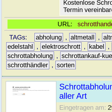
Kostenlose Schro
Termin vereinbar
URL:
schrotthand
TAGs:
abholung
,
altmetall
,
alt
edelstahl
,
elektroschrott
,
kabel
,
schrottabholung
,
schrottankauf-kue
schrotthändler
,
sorten
Schrottabholu
aller Art
Eingetragen am:
2