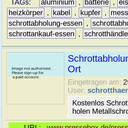
TAGs:
aluminium
,
batterie
,
ei
heizkörper
,
kabel
,
kupfer
,
mess
schrottabholung-essen
,
schrottabh
schrottankauf-essen
,
schrotthändl
Schrottabholu
Ort
Eingetragen am:
2
User:
schrotthaen
Kostenlos Schro
holen Metallschr
URL:
www.pressebox.de/presse