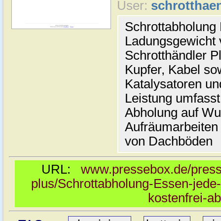
User:
schrotthaen
Schrottabholung
Ladungsgewicht 
Schrotthändler Pl
Kupfer, Kabel sow
Katalysatoren und
Leistung umfasst
Abholung auf W
Aufräumarbeiten 
von Dachböden
URL:
www.pressebox.de/presse
plus/Schrottabholung-Essen-jede-
kostenfrei-a