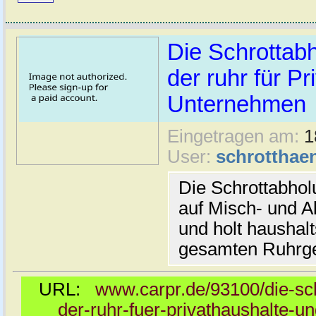
Die Schrottab
der ruhr für P
Unternehmen
Eingetragen am:
1
User:
schrotthaen
Die Schrottabhol
auf Misch- und Al
und holt haushal
gesamten Ruhrge
URL:
www.carpr.de/93100/die-sc
der-ruhr-fuer-privathaushalte-u