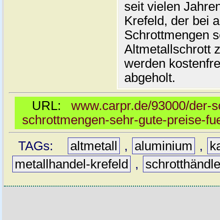
seit vielen Jahre
Krefeld, der bei
Schrottmengen se
Altmetallschrott 
werden kostenfre
abgeholt.
URL:
www.carpr.de/93000/der-sc
schrottmengen-sehr-gute-preise-fuer
TAGs:
altmetall
,
aluminium
,
k
metallhandel-krefeld
,
schrotthändle