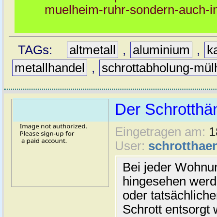
muelheim-ruhr-sondern-auch-i
TAGs:
altmetall
,
aluminium
,
k
metallhandel
,
schrottabholung-mü
Der Schrotthän
Eingetragen am:
1
User:
schrotthaen
Bei jeder Wohnun
hingesehen werde
oder tatsächlich
Schrott entsorgt