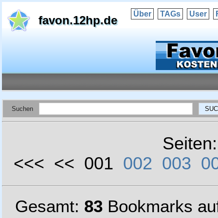
Über
TAGs
User
favon.12hp.de
Suchen
Seiten
<<< << 001
002
003
0
Gesamt:
83
Bookmarks au