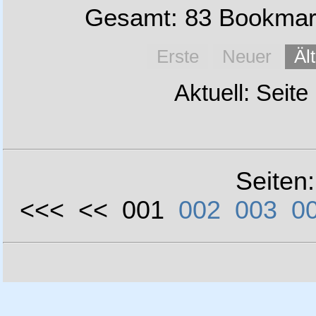
Gesamt: 83 Bookmark
Erste
Neuer
Äl
Aktuell: Seite
Seiten
<<< << 001
002
003
0