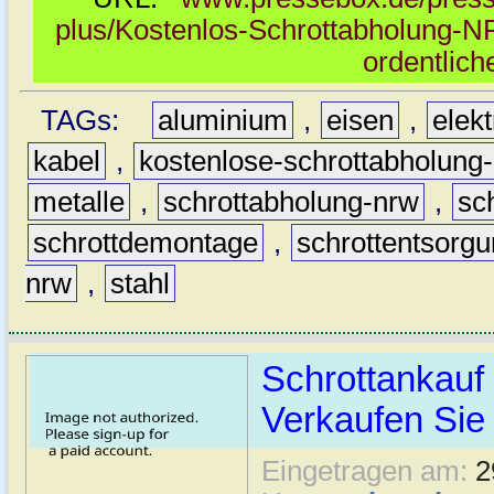
plus/Kostenlos-Schrottabholung-N
ordentlic
TAGs:
aluminium
,
eisen
,
elekt
kabel
,
kostenlose-schrottabholung
metalle
,
schrottabholung-nrw
,
sc
schrottdemontage
,
schrottentsorg
nrw
,
stahl
Schrottankauf
Verkaufen Sie 
Eingetragen am:
2