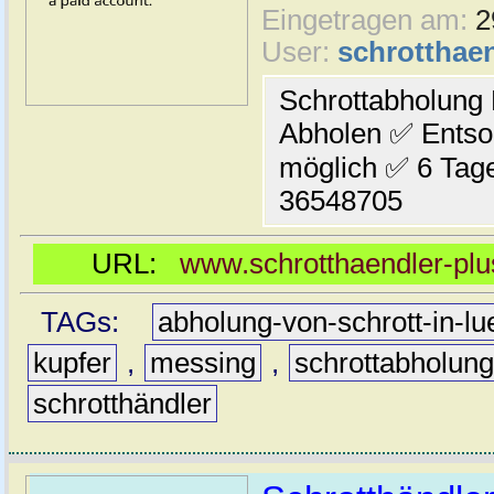
Eingetragen am:
2
User:
schrotthaen
Schrottabholung
Abholen ✅ Entso
möglich ✅ 6 Tag
36548705
URL:
www.schrotthaendler-plu
TAGs:
abholung-von-schrott-in-l
kupfer
,
messing
,
schrottabholun
schrotthändler