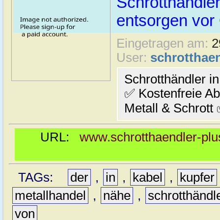
Schrotthändle
entsorgen vor 
Eingetragen am:
2
User:
schrotthaen
Schrotthändler 
✅ Kostenfreie A
Metall & Schrott
URL:
www.schrotthaendler-pl
TAGs:
der
,
in
,
kabel
,
kupfer
metallhandel
,
nähe
,
schrotthändl
von