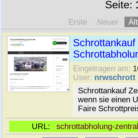
Seite:
Erste
Neuer
Äl
Schrottankauf 
Schrottabholu
Eingetragen am:
1
User:
nrwschrott
Schrottankauf Ze
wenn sie einen U
Faire Schrottprei
URL:
schrottabholung-zentral