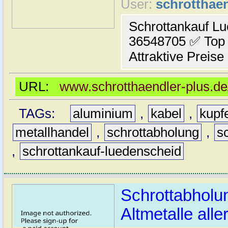
User:
schrotthaen
Schrottankauf L
36548705 ✅ Top 
Attraktive Preise 
URL:
www.schrotthaendler-plus.de
TAGs:
aluminium
,
kabel
,
kupf
metallhandel
,
schrottabholung
,
s
,
schrottankauf-luedenscheid
Schrottabholu
Altmetalle aller