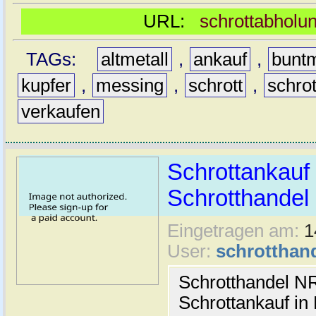
URL:
schrottabholun
TAGs:
altmetall
,
ankauf
,
buntm
kupfer
,
messing
,
schrott
,
schro
verkaufen
Schrottankauf 
Schrotthande
Eingetragen am:
1
User:
schrotthan
Schrotthandel N
Schrottankauf in