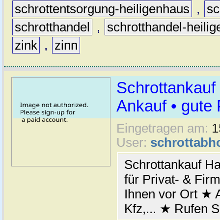
schrottentsorgung-heiligenhaus
,
sc
schrotthandel
,
schrotthandel-heili
zink
,
zinn
Schrottankauf 
Ankauf • gute 
Eingetragen am:
1
User:
schrottabh
Schrottankauf Ha
für Privat- & Fi
Ihnen vor Ort ★ A
Kfz,... ★ Rufen S