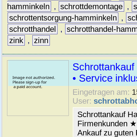
hamminkeln
,
schrottdemontage
,
schrottentsorgung-hamminkeln
,
sc
schrotthandel
,
schrotthandel-hamm
zink
,
zinn
Schrottankauf
• Service inklu
Eingetragen am:
1
User:
schrottabh
Schrottankauf H
Firmenkunden ★ 
Ankauf zu guten