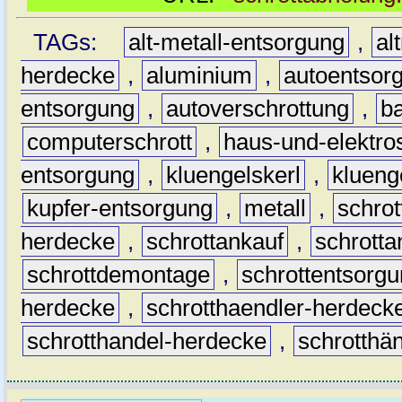
TAGs:
alt-metall-entsorgung
,
al
herdecke
,
aluminium
,
autoentsor
entsorgung
,
autoverschrottung
,
b
computerschrott
,
haus-und-elektro
entsorgung
,
kluengelskerl
,
klueng
kupfer-entsorgung
,
metall
,
schrot
herdecke
,
schrottankauf
,
schrott
schrottdemontage
,
schrottentsorg
herdecke
,
schrotthaendler-herdeck
schrotthandel-herdecke
,
schrotthä