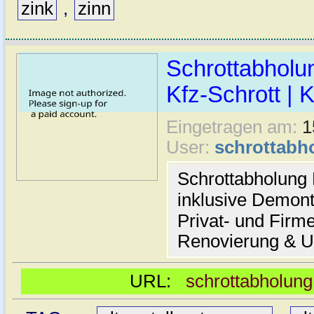
zink
,
zinn
Schrottabholun
Kfz-Schrott | 
Eingetragen am:
1
User:
schrottabh
Schrottabholung
inklusive Demont
Privat- und Firm
Renovierung & 
URL:
schrottabholun