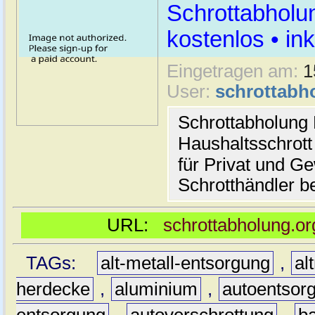
Schrottabholu
kostenlos • i
Eingetragen am:
1
User:
schrottabh
Schrottabholung 
Haushaltsschrott
für Privat und G
Schrotthändler be
URL:
schrottabholung.or
TAGs:
alt-metall-entsorgung
,
al
herdecke
,
aluminium
,
autoentsor
entsorgung
,
autoverschrottung
,
b