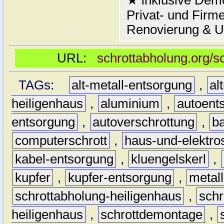
★ inklusive Demo
Privat- und Firm
Renovierung & 
URL:
schrottabholung.org/s
TAGs:
alt-metall-entsorgung
,
al
heiligenhaus
,
aluminium
,
autoent
entsorgung
,
autoverschrottung
,
b
computerschrott
,
haus-und-elektro
kabel-entsorgung
,
kluengelskerl
,
kupfer
,
kupfer-entsorgung
,
metall
schrottabholung-heiligenhaus
,
schr
heiligenhaus
,
schrottdemontage
,