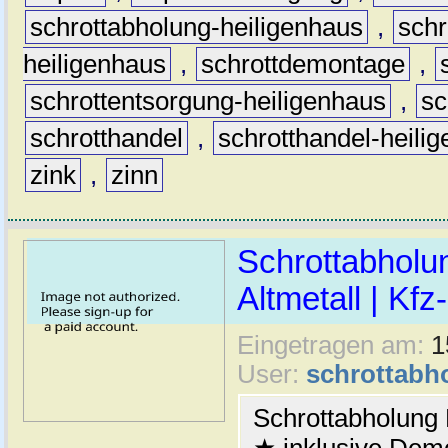
schrottabholung-heiligenhaus
,
schr
heiligenhaus
,
schrottdemontage
,
schrottentsorgung-heiligenhaus
,
sc
schrotthandel
,
schrotthandel-heili
zink
,
zinn
Schrottabholu
Altmetall | Kfz
Eingetragen am:
1
User:
schrottabh
Schrottabholung 