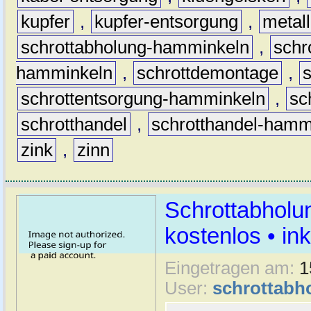
kupfer
,
kupfer-entsorgung
,
metall
schrottabholung-hamminkeln
,
schr
hamminkeln
,
schrottdemontage
,
schrottentsorgung-hamminkeln
,
sc
schrotthandel
,
schrotthandel-hamm
zink
,
zinn
Schrottabholu
kostenlos • i
Eingetragen am:
1
User:
schrottabh