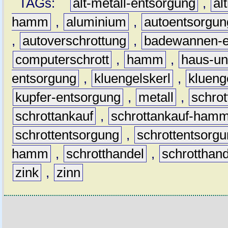
TAGs:
alt-metall-entsorgung
,
al
hamm
,
aluminium
,
autoentsorgun
,
autoverschrottung
,
badewannen-e
computerschrott
,
hamm
,
haus-un
entsorgung
,
kluengelskerl
,
klueng
kupfer-entsorgung
,
metall
,
schrot
schrottankauf
,
schrottankauf-ham
schrottentsorgung
,
schrottentsor
hamm
,
schrotthandel
,
schrottha
zink
,
zinn