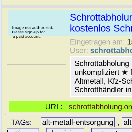
Schrottabholun
kostenlos Schr
Eingetragen am:
1
User:
schrottabh
Schrottabholung 
unkompliziert ★ 
Altmetall, Kfz-Sch
Schrotthändler i
URL:
schrottabholung.or
TAGs:
alt-metall-entsorgung
,
al