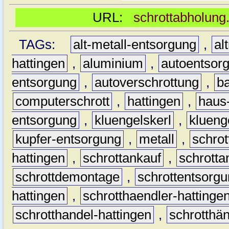
URL:
schrottabholung.
TAGs:
alt-metall-entsorgung
,
al
hattingen
,
aluminium
,
autoentsor
entsorgung
,
autoverschrottung
,
b
computerschrott
,
hattingen
,
haus-
entsorgung
,
kluengelskerl
,
klueng
kupfer-entsorgung
,
metall
,
schrot
hattingen
,
schrottankauf
,
schrotta
schrottdemontage
,
schrottentsorg
hattingen
,
schrotthaendler-hattinge
schrotthandel-hattingen
,
schrotthän