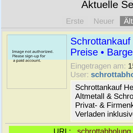
Aktuelle Se
Erste
Neuer
Äl
Schrottankauf
Preise • Barge
Eingetragen am:
1
User:
schrottabh
Schrottankauf He
Altmetall & Schro
Privat- & Firme
Verladen inklusi
URL:
schrottabholung