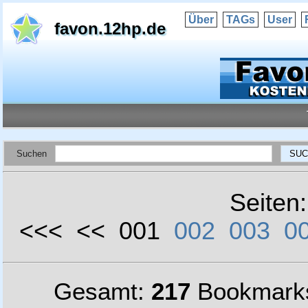
Über
TAGs
User
favon.12hp.de
Suchen
Seiten
<<< << 001
002
003
0
Gesamt:
217
Bookmark