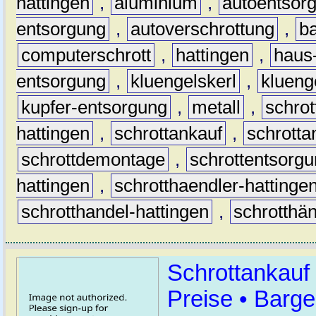
hattingen
,
aluminium
,
autoentsor
entsorgung
,
autoverschrottung
,
b
computerschrott
,
hattingen
,
haus-
entsorgung
,
kluengelskerl
,
klueng
kupfer-entsorgung
,
metall
,
schrot
hattingen
,
schrottankauf
,
schrotta
schrottdemontage
,
schrottentsorg
hattingen
,
schrotthaendler-hattinge
schrotthandel-hattingen
,
schrotthän
Schrottankauf
Preise • Barge