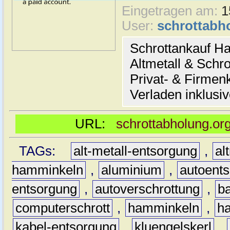
Eingetragen am:
1
User:
schrottabh
Schrottankauf H
Altmetall & Schro
Privat- & Firme
Verladen inklusi
URL:
schrottabholung.or
TAGs:
alt-metall-entsorgung
,
al
hamminkeln
,
aluminium
,
autoent
entsorgung
,
autoverschrottung
,
b
computerschrott
,
hamminkeln
,
ha
kabel-entsorgung
,
kluengelskerl
,