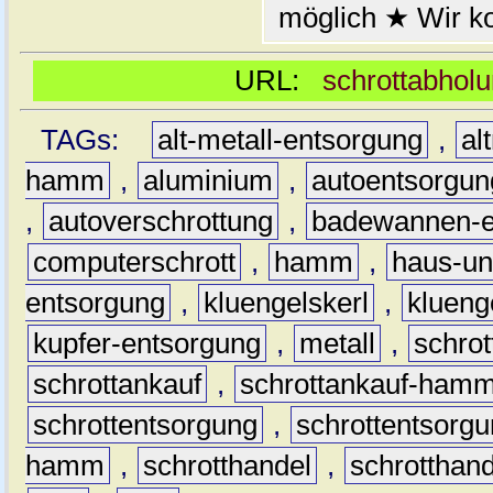
möglich ★ Wir k
URL:
schrottabhol
TAGs:
alt-metall-entsorgung
,
al
hamm
,
aluminium
,
autoentsorgun
,
autoverschrottung
,
badewannen-e
computerschrott
,
hamm
,
haus-un
entsorgung
,
kluengelskerl
,
klueng
kupfer-entsorgung
,
metall
,
schrot
schrottankauf
,
schrottankauf-ham
schrottentsorgung
,
schrottentsor
hamm
,
schrotthandel
,
schrottha