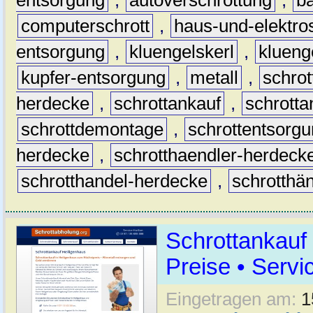
computerschrott
,
haus-und-elektro
entsorgung
,
kluengelskerl
,
klueng
kupfer-entsorgung
,
metall
,
schrot
herdecke
,
schrottankauf
,
schrott
schrottdemontage
,
schrottentsorg
herdecke
,
schrotthaendler-herdeck
schrotthandel-herdecke
,
schrotthä
Schrottankauf
Preise • Servi
Eingetragen am:
1