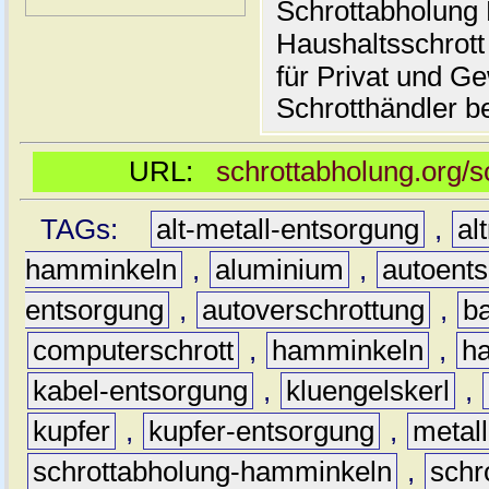
Schrottabholung 
Haushaltsschrott
für Privat und G
Schrotthändler be
URL:
schrottabholung.org/
TAGs:
alt-metall-entsorgung
,
al
hamminkeln
,
aluminium
,
autoent
entsorgung
,
autoverschrottung
,
b
computerschrott
,
hamminkeln
,
ha
kabel-entsorgung
,
kluengelskerl
,
kupfer
,
kupfer-entsorgung
,
metall
schrottabholung-hamminkeln
,
schr