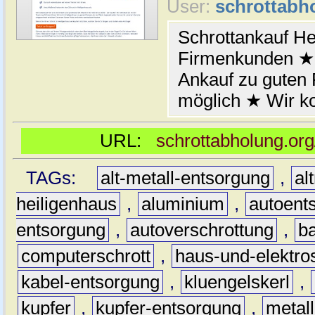
User:
schrottabh
Schrottankauf He
Firmenkunden ★ 
Ankauf zu guten
möglich ★ Wir k
URL:
schrottabholung.org
TAGs:
alt-metall-entsorgung
,
al
heiligenhaus
,
aluminium
,
autoent
entsorgung
,
autoverschrottung
,
b
computerschrott
,
haus-und-elektro
kabel-entsorgung
,
kluengelskerl
,
kupfer
,
kupfer-entsorgung
,
metall