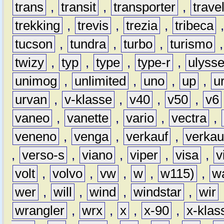
trans
,
transit
,
transporter
,
travel
trekking
,
trevis
,
trezia
,
tribeca
tucson
,
tundra
,
turbo
,
turismo
twizy
,
typ
,
type
,
type-r
,
ulyss
unimog
,
unlimited
,
uno
,
up
,
u
urvan
,
v-klasse
,
v40
,
v50
,
v6
vaneo
,
vanette
,
vario
,
vectra
,
veneno
,
venga
,
verkauf
,
verkau
,
verso-s
,
viano
,
viper
,
visa
,
v
volt
,
volvo
,
vw
,
w
,
w115)
,
w
wer
,
will
,
wind
,
windstar
,
wir
wrangler
,
wrx
,
x
,
x-90
,
x-klas