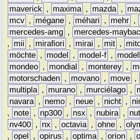
maverick
,
maxima
,
mazda
,
ma
mcv
,
mégane
,
méhari
,
mehr
,
mercedes-amg
,
mercedes-mayba
,
mii
,
mirafiori
,
mirai
,
mit
,
mit
möchte
,
model
,
model-f
,
model
mondeo
,
mondial
,
monterey
,
m
motorschaden
,
movano
,
move
,
multipla
,
murano
,
murciélago
,
navara
,
nemo
,
neue
,
nicht
,
ni
,
note
,
np300
,
nsx
,
nubira
,
nu
nv400
,
nx
,
octavia
,
ohne
,
oly
,
opel
,
opirus
,
optima
,
orion
,