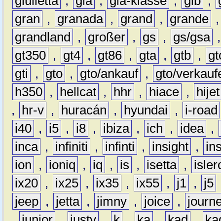
giulietta
,
gla
,
gla-klasse
,
glb
,
gran
,
granada
,
grand
,
grande
grandland
,
großer
,
gs
,
gs/gsa
gt350
,
gt4
,
gt86
,
gta
,
gtb
,
gt
gti
,
gto
,
gto/ankauf
,
gto/verkauf
h350
,
hellcat
,
hhr
,
hiace
,
hijet
,
hr-v
,
huracán
,
hyundai
,
i-road
i40
,
i5
,
i8
,
ibiza
,
ich
,
idea
,
inca
,
infiniti
,
infinti
,
insight
,
in
ion
,
ioniq
,
iq
,
is
,
isetta
,
isler
ix20
,
ix25
,
ix35
,
ix55
,
j1
,
j5
jeep
,
jetta
,
jimny
,
joice
,
journ
,
junior
,
justy
,
k
,
ka
,
kad
,
ka