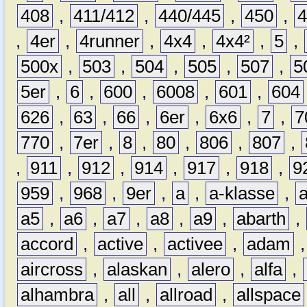
408
,
411/412
,
440/445
,
450
,
,
4er
,
4runner
,
4x4
,
4x4²
,
5
,
500x
,
503
,
504
,
505
,
507
,
5
5er
,
6
,
600
,
6008
,
601
,
604
626
,
63
,
66
,
6er
,
6x6
,
7
,
7
770
,
7er
,
8
,
80
,
806
,
807
,
,
911
,
912
,
914
,
917
,
918
,
9
959
,
968
,
9er
,
a
,
a-klasse
,
a5
,
a6
,
a7
,
a8
,
a9
,
abarth
,
accord
,
active
,
activee
,
adam
aircross
,
alaskan
,
alero
,
alfa
,
alhambra
,
all
,
allroad
,
allspace