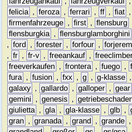
fahrzeugankauf
,
fahrzeugverkauf
felicia
,
feroza
,
ferrari
,
ff
,
fiat
firmenfahrzeuge
,
first
,
flensburg
flensburgkia
,
flensburglamborghini
,
ford
,
forester
,
forfour
,
forjere
,
fr
,
fr-v
,
freeankauf
,
freeclimbe
freeverkaufen
,
frontera
,
fuego
,
fura
,
fusion
,
fxx
,
g
,
g-klasse
galaxy
,
gallardo
,
galloper
,
gear
gemini
,
genesis
,
getriebeschade
giulietta
,
gla
,
gla-klasse
,
glb
,
gran
,
granada
,
grand
,
grande
grandland
,
großer
,
gs
,
gs/gsa