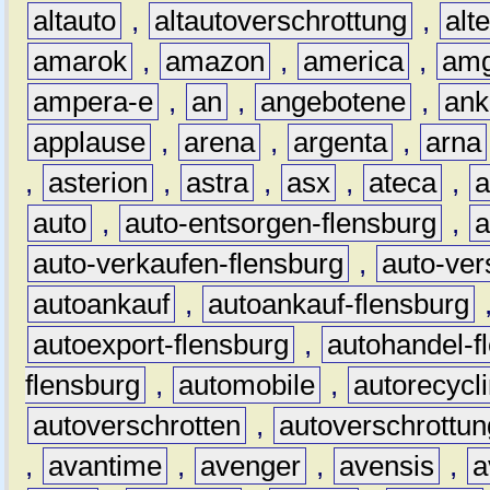
altauto
,
altautoverschrottung
,
alt
amarok
,
amazon
,
america
,
am
ampera-e
,
an
,
angebotene
,
ank
applause
,
arena
,
argenta
,
arna
,
asterion
,
astra
,
asx
,
ateca
,
a
auto
,
auto-entsorgen-flensburg
,
a
auto-verkaufen-flensburg
,
auto-ver
autoankauf
,
autoankauf-flensburg
autoexport-flensburg
,
autohandel-f
flensburg
,
automobile
,
autorecycl
autoverschrotten
,
autoverschrottun
,
avantime
,
avenger
,
avensis
,
a