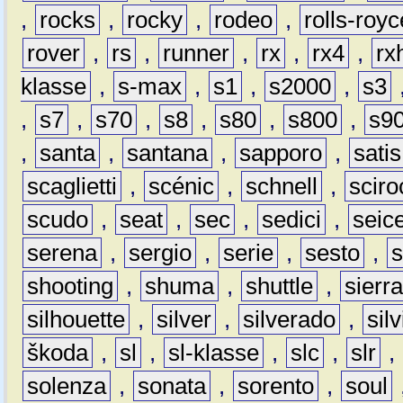
,
rocks
,
rocky
,
rodeo
,
rolls-royc
rover
,
rs
,
runner
,
rx
,
rx4
,
rx
klasse
,
s-max
,
s1
,
s2000
,
s3
,
s7
,
s70
,
s8
,
s80
,
s800
,
s9
,
santa
,
santana
,
sapporo
,
satis
scaglietti
,
scénic
,
schnell
,
sciro
scudo
,
seat
,
sec
,
sedici
,
seic
serena
,
sergio
,
serie
,
sesto
,
shooting
,
shuma
,
shuttle
,
sierr
silhouette
,
silver
,
silverado
,
silv
škoda
,
sl
,
sl-klasse
,
slc
,
slr
,
solenza
,
sonata
,
sorento
,
soul