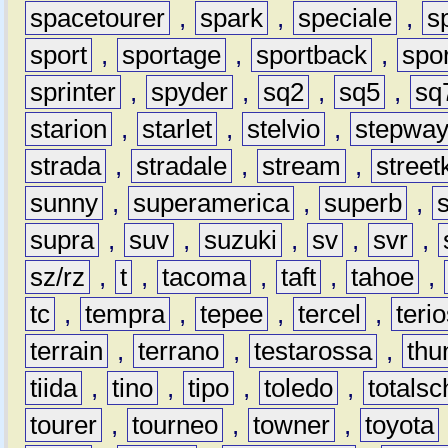
spacetourer
,
spark
,
speciale
,
s
sport
,
sportage
,
sportback
,
spo
sprinter
,
spyder
,
sq2
,
sq5
,
sq
starion
,
starlet
,
stelvio
,
stepwa
strada
,
stradale
,
stream
,
street
sunny
,
superamerica
,
superb
,
supra
,
suv
,
suzuki
,
sv
,
svr
,
sz/rz
,
t
,
tacoma
,
taft
,
tahoe
,
tc
,
tempra
,
tepee
,
tercel
,
teri
terrain
,
terrano
,
testarossa
,
thu
tiida
,
tino
,
tipo
,
toledo
,
totals
tourer
,
tourneo
,
towner
,
toyota