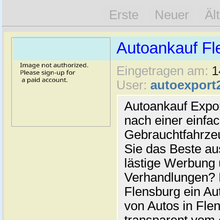
Erste
Neuer
Äl
Autoankauf Fl
Eingetragen am:
1
User:
autoexport
Autoankauf Expo
nach einer einfac
Gebrauchtfahrze
Sie das Beste au
lästige Werbung
Verhandlungen? 
Flensburg ein Au
von Autos in Flen