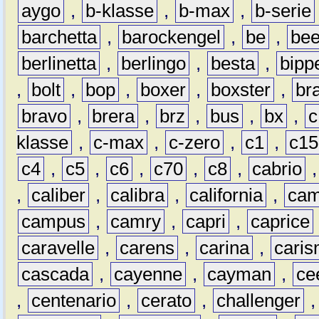
aygo
,
b-klasse
,
b-max
,
b-serie
barchetta
,
barockengel
,
be
,
be
berlinetta
,
berlingo
,
besta
,
bipp
,
bolt
,
bop
,
boxer
,
boxster
,
br
bravo
,
brera
,
brz
,
bus
,
bx
,
c
klasse
,
c-max
,
c-zero
,
c1
,
c15
c4
,
c5
,
c6
,
c70
,
c8
,
cabrio
,
caliber
,
calibra
,
california
,
cam
campus
,
camry
,
capri
,
caprice
caravelle
,
carens
,
carina
,
cari
cascada
,
cayenne
,
cayman
,
ce
,
centenario
,
cerato
,
challenger