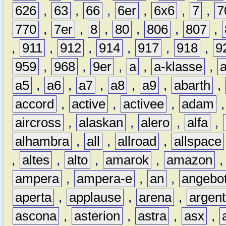
626
,
63
,
66
,
6er
,
6x6
,
7
,
7
770
,
7er
,
8
,
80
,
806
,
807
,
,
911
,
912
,
914
,
917
,
918
,
9
959
,
968
,
9er
,
a
,
a-klasse
,
a5
,
a6
,
a7
,
a8
,
a9
,
abarth
,
accord
,
active
,
activee
,
adam
aircross
,
alaskan
,
alero
,
alfa
,
alhambra
,
all
,
allroad
,
allspace
,
altes
,
alto
,
amarok
,
amazon
ampera
,
ampera-e
,
an
,
angebo
aperta
,
applause
,
arena
,
argen
ascona
,
asterion
,
astra
,
asx
,