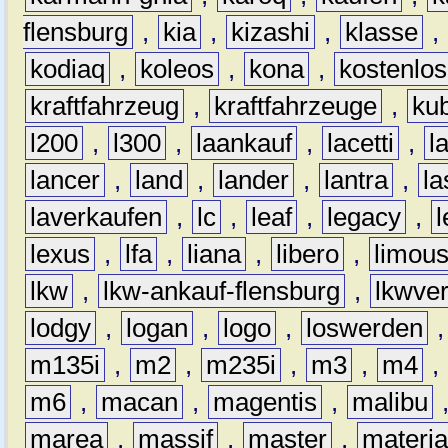
flensburg
,
kia
,
kizashi
,
klasse
,
kodiaq
,
koleos
,
kona
,
kostenlos
kraftfahrzeug
,
kraftfahrzeuge
,
kub
l200
,
l300
,
laankauf
,
lacetti
,
l
lancer
,
land
,
lander
,
lantra
,
la
laverkaufen
,
lc
,
leaf
,
legacy
,
lexus
,
lfa
,
liana
,
libero
,
limous
lkw
,
lkw-ankauf-flensburg
,
lkwver
lodgy
,
logan
,
logo
,
loswerden
m135i
,
m2
,
m235i
,
m3
,
m4
,
m6
,
macan
,
magentis
,
malibu
marea
,
massif
,
master
,
materi