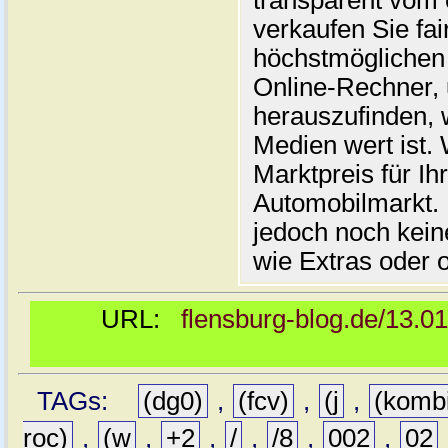
transparent vom 
verkaufen Sie fai
höchstmöglichen 
Online-Rechner,
herauszufinden, w
Medien wert ist. 
Marktpreis für I
Automobilmarkt. 
jedoch noch kein
wie Extras oder 
URL:
flensburg-blog.de/13.0
TAGs:
(dg0)
,
(fcv)
,
(j
,
(komb
roc)
,
(w
,
+2
,
/
,
/8
,
002
,
02