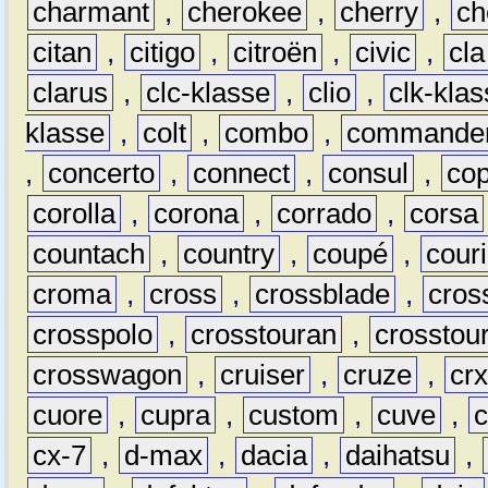
charmant
,
cherokee
,
cherry
,
ch
citan
,
citigo
,
citroën
,
civic
,
cla
clarus
,
clc-klasse
,
clio
,
clk-kla
klasse
,
colt
,
combo
,
commande
,
concerto
,
connect
,
consul
,
co
corolla
,
corona
,
corrado
,
corsa
countach
,
country
,
coupé
,
couri
croma
,
cross
,
crossblade
,
cros
crosspolo
,
crosstouran
,
crosstou
crosswagon
,
cruiser
,
cruze
,
cr
cuore
,
cupra
,
custom
,
cuve
,
cx-7
,
d-max
,
dacia
,
daihatsu
,