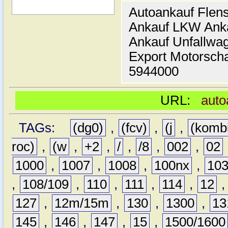
Autoankauf Flen
Ankauf LKW Ank
Ankauf Unfallwa
Export Motorsch
5944000
URL:
auto
TAGs:
(dg0)
,
(fcv)
,
(j
,
(komb
roc)
,
(w
,
+2
,
/
,
/8
,
002
,
02
1000
,
1007
,
1008
,
100nx
,
10
,
108/109
,
110
,
111
,
114
,
12
127
,
12m/15m
,
130
,
1300
,
13
145
,
146
,
147
,
15
,
1500/1600