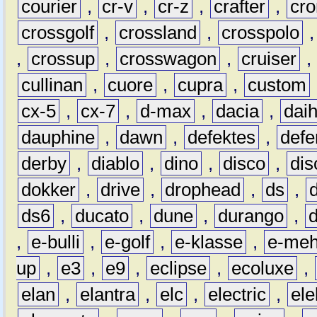
courier
,
cr-v
,
cr-z
,
crafter
,
cr
crossgolf
,
crossland
,
crosspolo
,
crossup
,
crosswagon
,
cruiser
,
cullinan
,
cuore
,
cupra
,
custom
cx-5
,
cx-7
,
d-max
,
dacia
,
dai
dauphine
,
dawn
,
defektes
,
defe
derby
,
diablo
,
dino
,
disco
,
dis
dokker
,
drive
,
drophead
,
ds
,
ds6
,
ducato
,
dune
,
durango
,
,
e-bulli
,
e-golf
,
e-klasse
,
e-meh
up
,
e3
,
e9
,
eclipse
,
ecoluxe
,
elan
,
elantra
,
elc
,
electric
,
ele