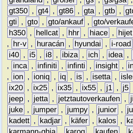
gt350
,
gt4
,
gt86
,
gta
,
gtb
,
gt
gti
,
gto
,
gto/ankauf
,
gto/verkauf
h350
,
hellcat
,
hhr
,
hiace
,
hijet
,
hr-v
,
huracán
,
hyundai
,
i-road
i40
,
i5
,
i8
,
ibiza
,
ich
,
idea
,
,
inca
,
infiniti
,
infinti
,
insight
,
i
,
ion
,
ioniq
,
iq
,
is
,
isetta
,
isl
ix20
,
ix25
,
ix35
,
ix55
,
j1
,
j5
jeep
,
jetta
,
jetztautoverkaufen
,
juke
,
jumper
,
jumpy
,
junior
,
j
kadett
,
kadjar
,
käfer
,
kalos
,
k
karmann-ghia
,
karoq
,
kaufen
,
k