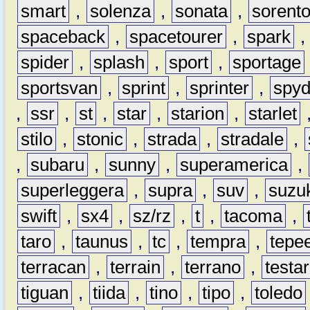
smart
,
solenza
,
sonata
,
sorent
spaceback
,
spacetourer
,
spark
spider
,
splash
,
sport
,
sportage
sportsvan
,
sprint
,
sprinter
,
spyd
,
ssr
,
st
,
star
,
starion
,
starlet
stilo
,
stonic
,
strada
,
stradale
,
,
subaru
,
sunny
,
superamerica
,
superleggera
,
supra
,
suv
,
suzu
swift
,
sx4
,
sz/rz
,
t
,
tacoma
,
taro
,
taunus
,
tc
,
tempra
,
tepe
terracan
,
terrain
,
terrano
,
testa
tiguan
,
tiida
,
tino
,
tipo
,
toledo