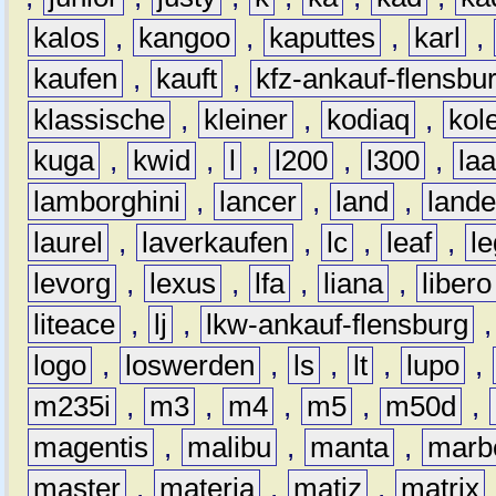
kalos
,
kangoo
,
kaputtes
,
karl
,
kaufen
,
kauft
,
kfz-ankauf-flensbu
klassische
,
kleiner
,
kodiaq
,
kol
kuga
,
kwid
,
l
,
l200
,
l300
,
la
lamborghini
,
lancer
,
land
,
lande
laurel
,
laverkaufen
,
lc
,
leaf
,
l
levorg
,
lexus
,
lfa
,
liana
,
libero
liteace
,
lj
,
lkw-ankauf-flensburg
logo
,
loswerden
,
ls
,
lt
,
lupo
,
m235i
,
m3
,
m4
,
m5
,
m50d
,
magentis
,
malibu
,
manta
,
marb
master
,
materia
,
matiz
,
matrix