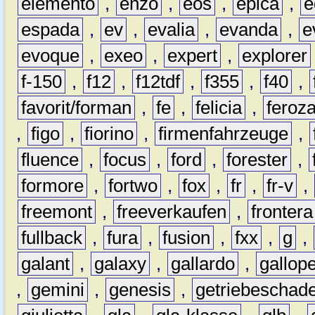
elemento
,
enzo
,
eos
,
epica
,
e
espada
,
ev
,
evalia
,
evanda
,
e
evoque
,
exeo
,
expert
,
explorer
f-150
,
f12
,
f12tdf
,
f355
,
f40
,
favorit/forman
,
fe
,
felicia
,
feroz
,
figo
,
fiorino
,
firmenfahrzeuge
,
fluence
,
focus
,
ford
,
forester
,
formore
,
fortwo
,
fox
,
fr
,
fr-v
,
freemont
,
freeverkaufen
,
frontera
fullback
,
fura
,
fusion
,
fxx
,
g
,
galant
,
galaxy
,
gallardo
,
gallop
,
gemini
,
genesis
,
getriebeschad