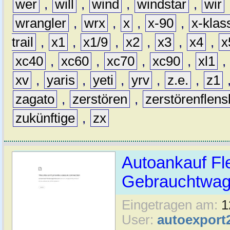
wer
,
will
,
wind
,
windstar
,
wir
wrangler
,
wrx
,
x
,
x-90
,
x-klas
trail
,
x1
,
x1/9
,
x2
,
x3
,
x4
,
x
xc40
,
xc60
,
xc70
,
xc90
,
xl1
,
xv
,
yaris
,
yeti
,
yrv
,
z.e.
,
z1
zagato
,
zerstören
,
zerstörenflen
zukünftige
,
zx
Autoankauf Fl
Gebrauchtwage
Eingetragen am:
1
User:
autoexport