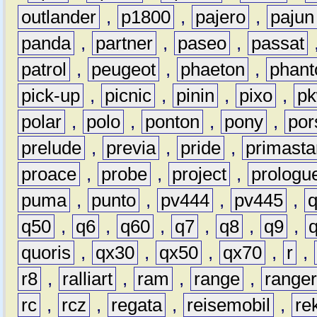
outlander
,
p1800
,
pajero
,
pajun
panda
,
partner
,
paseo
,
passat
patrol
,
peugeot
,
phaeton
,
phan
pick-up
,
picnic
,
pinin
,
pixo
,
p
polar
,
polo
,
ponton
,
pony
,
por
prelude
,
previa
,
pride
,
primasta
proace
,
probe
,
project
,
prologu
puma
,
punto
,
pv444
,
pv445
,
q50
,
q6
,
q60
,
q7
,
q8
,
q9
,
quoris
,
qx30
,
qx50
,
qx70
,
r
,
r8
,
ralliart
,
ram
,
range
,
range
rc
,
rcz
,
regata
,
reisemobil
,
re