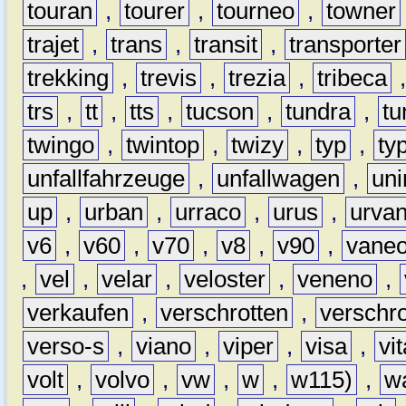
touran
,
tourer
,
tourneo
,
towner
trajet
,
trans
,
transit
,
transporter
trekking
,
trevis
,
trezia
,
tribeca
trs
,
tt
,
tts
,
tucson
,
tundra
,
tu
twingo
,
twintop
,
twizy
,
typ
,
ty
unfallfahrzeuge
,
unfallwagen
,
un
up
,
urban
,
urraco
,
urus
,
urva
v6
,
v60
,
v70
,
v8
,
v90
,
vane
,
vel
,
velar
,
veloster
,
veneno
,
verkaufen
,
verschrotten
,
verschro
verso-s
,
viano
,
viper
,
visa
,
vi
volt
,
volvo
,
vw
,
w
,
w115)
,
w