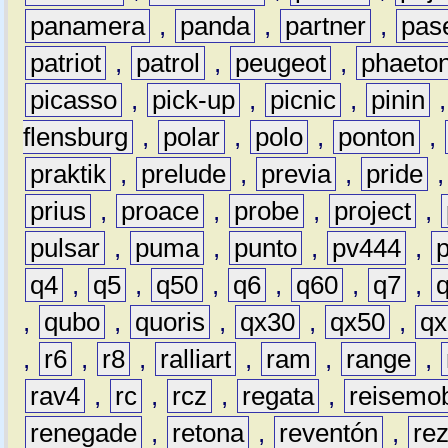
panamera
,
panda
,
partner
,
pas
patriot
,
patrol
,
peugeot
,
phaeto
picasso
,
pick-up
,
picnic
,
pinin
flensburg
,
polar
,
polo
,
ponton
,
praktik
,
prelude
,
previa
,
pride
prius
,
proace
,
probe
,
project
,
pulsar
,
puma
,
punto
,
pv444
,
q4
,
q5
,
q50
,
q6
,
q60
,
q7
,
,
qubo
,
quoris
,
qx30
,
qx50
,
qx
,
r6
,
r8
,
ralliart
,
ram
,
range
,
rav4
,
rc
,
rcz
,
regata
,
reisemob
renegade
,
retona
,
reventón
,
re