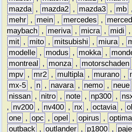
mazda
,
mazda2
,
mazda3
,
mb
mehr
,
mein
,
mercedes
,
merce
maybach
,
meriva
,
micra
,
midi
mit
,
mito
,
mitsubishi
,
miura
,
modelle
,
modus
,
mokka
,
mond
montreal
,
monza
,
motorschaden
mpv
,
mr2
,
multipla
,
murano
,
mx-5
,
n
,
navara
,
nemo
,
neue
nissan
,
nitro
,
note
,
np300
,
ns
,
nv200
,
nv400
,
nx
,
octavia
,
o
one
,
opc
,
opel
,
opirus
,
optim
outback
,
outlander
,
p1800
,
paje