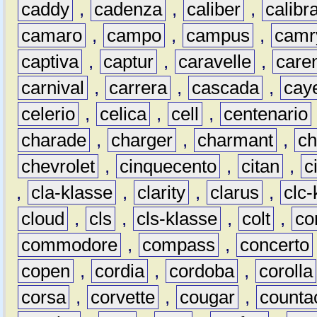
caddy
,
cadenza
,
caliber
,
calibr
camaro
,
campo
,
campus
,
camr
captiva
,
captur
,
caravelle
,
care
carnival
,
carrera
,
cascada
,
cay
celerio
,
celica
,
cell
,
centenario
charade
,
charger
,
charmant
,
ch
chevrolet
,
cinquecento
,
citan
,
c
,
cla-klasse
,
clarity
,
clarus
,
clc-
cloud
,
cls
,
cls-klasse
,
colt
,
c
commodore
,
compass
,
concerto
copen
,
cordia
,
cordoba
,
corolla
corsa
,
corvette
,
cougar
,
counta