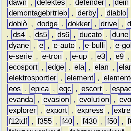
dawn
,
defektes
,
defender
,
dein
demontagebrtrieb
,
derby
,
diablo
doblò
,
dodge
,
dokker
,
drive
,
,
ds4
,
ds5
,
ds6
,
ducato
,
dune
dyane
,
e
,
e-auto
,
e-bulli
,
e-gol
e-serie
,
e-tron
,
e-up
,
e3
,
e9
ecosport
,
edge
,
ela
,
elan
,
ela
elektrosportler
,
element
,
element
eos
,
epica
,
eqc
,
escort
,
espa
evanda
,
evasion
,
evolution
,
ev
explorer
,
export
,
express
,
extr
f12tdf
,
f355
,
f40
,
f430
,
f50
,
f