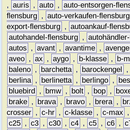
,
auris
,
auto
,
auto-entsorgen-flen
flensburg
,
auto-verkaufen-flensburg
export-flensburg
,
autoankauf-flensb
autohandel-flensburg
,
autohändler-
autos
,
avant
,
avantime
,
avenge
aveo
,
ax
,
aygo
,
b-klasse
,
b-m
baleno
,
barchetta
,
barockengel
berlina
,
berlinetta
,
berlingo
,
bes
bluebird
,
bmw
,
bolt
,
bop
,
box
brake
,
brava
,
bravo
,
brera
,
br
crosser
,
c-hr
,
c-klasse
,
c-max
c25
,
c3
,
c30
,
c4
,
c5
,
c6
,
c