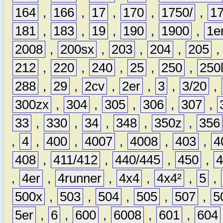
164
,
166
,
17
,
170
,
1750/
,
1
181
,
183
,
19
,
190
,
1900
,
1e
2008
,
200sx
,
203
,
204
,
205
212
,
220
,
240
,
25
,
250
,
250
288
,
29
,
2cv
,
2er
,
3
,
3/20
,
300zx
,
304
,
305
,
306
,
307
,
33
,
330
,
34
,
348
,
350z
,
356
,
4
,
400
,
4007
,
4008
,
403
,
4
408
,
411/412
,
440/445
,
450
,
,
4er
,
4runner
,
4x4
,
4x4²
,
5
,
500x
,
503
,
504
,
505
,
507
,
5
5er
,
6
,
600
,
6008
,
601
,
604