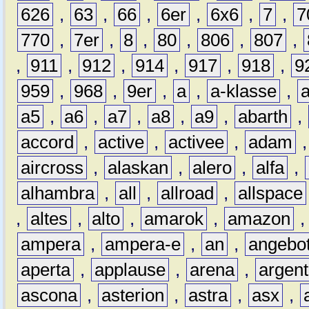
626
,
63
,
66
,
6er
,
6x6
,
7
,
7
770
,
7er
,
8
,
80
,
806
,
807
,
,
911
,
912
,
914
,
917
,
918
,
9
959
,
968
,
9er
,
a
,
a-klasse
,
a5
,
a6
,
a7
,
a8
,
a9
,
abarth
,
accord
,
active
,
activee
,
adam
aircross
,
alaskan
,
alero
,
alfa
,
alhambra
,
all
,
allroad
,
allspace
,
altes
,
alto
,
amarok
,
amazon
ampera
,
ampera-e
,
an
,
angebo
aperta
,
applause
,
arena
,
argen
ascona
,
asterion
,
astra
,
asx
,