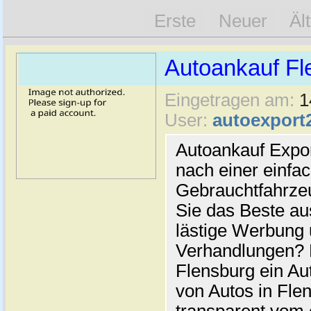
Erste
Neuer
Äl
Autoankauf Fl
Eingetragen am:
1
User:
autoexport
Autoankauf Expo
nach einer einfac
Gebrauchtfahrze
Sie das Beste au
lästige Werbung
Verhandlungen? 
Flensburg ein Au
von Autos in Flen