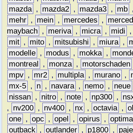
mazda
,
mazda2
,
mazda3
,
mb
mehr
,
mein
,
mercedes
,
merce
maybach
,
meriva
,
micra
,
midi
mit
,
mito
,
mitsubishi
,
miura
,
modelle
,
modus
,
mokka
,
mond
montreal
,
monza
,
motorschaden
mpv
,
mr2
,
multipla
,
murano
,
mx-5
,
n
,
navara
,
nemo
,
neue
nissan
,
nitro
,
note
,
np300
,
ns
,
nv200
,
nv400
,
nx
,
octavia
,
o
one
,
opc
,
opel
,
opirus
,
optim
outback
,
outlander
,
p1800
,
paje