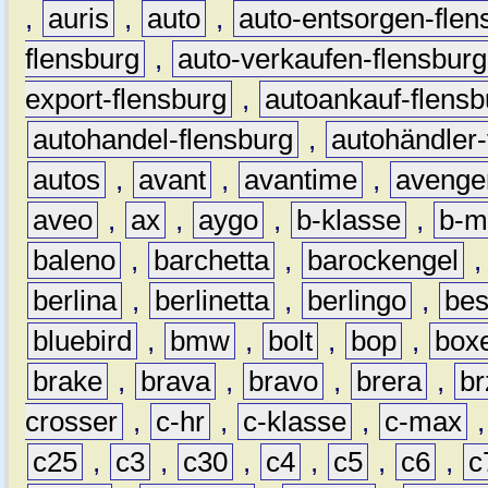
,
auris
,
auto
,
auto-entsorgen-flen
flensburg
,
auto-verkaufen-flensburg
export-flensburg
,
autoankauf-flensb
autohandel-flensburg
,
autohändler-
autos
,
avant
,
avantime
,
avenge
aveo
,
ax
,
aygo
,
b-klasse
,
b-m
baleno
,
barchetta
,
barockengel
berlina
,
berlinetta
,
berlingo
,
bes
bluebird
,
bmw
,
bolt
,
bop
,
box
brake
,
brava
,
bravo
,
brera
,
br
crosser
,
c-hr
,
c-klasse
,
c-max
c25
,
c3
,
c30
,
c4
,
c5
,
c6
,
c