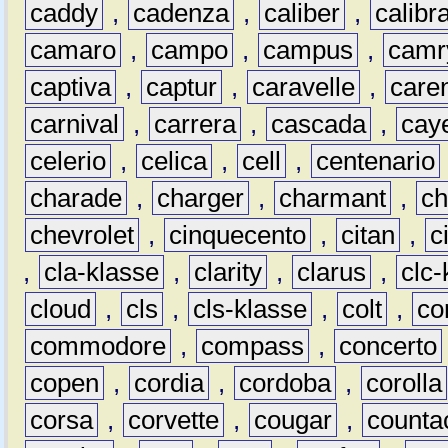
caddy
,
cadenza
,
caliber
,
calibr
camaro
,
campo
,
campus
,
camr
captiva
,
captur
,
caravelle
,
care
carnival
,
carrera
,
cascada
,
cay
celerio
,
celica
,
cell
,
centenario
charade
,
charger
,
charmant
,
ch
chevrolet
,
cinquecento
,
citan
,
c
,
cla-klasse
,
clarity
,
clarus
,
clc-
cloud
,
cls
,
cls-klasse
,
colt
,
c
commodore
,
compass
,
concerto
copen
,
cordia
,
cordoba
,
corolla
corsa
,
corvette
,
cougar
,
counta