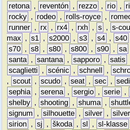
retona
,
reventón
,
rezzo
,
rio
,
r
rocky
,
rodeo
,
rolls-royce
,
rome
runner
,
rx
,
rx4
,
rxh
,
s
,
s-co
max
,
s1
,
s2000
,
s3
,
s4
,
s40
s70
,
s8
,
s80
,
s800
,
s90
,
sa
santa
,
santana
,
sapporo
,
satis
scaglietti
,
scénic
,
schnell
,
schro
,
scout
,
scudo
,
seat
,
sec
,
sedi
sephia
,
serena
,
sergio
,
serie
,
shelby
,
shooting
,
shuma
,
shuttl
signum
,
silhouette
,
silver
,
silve
sirion
,
sj
,
škoda
,
sl
,
sl-klasse