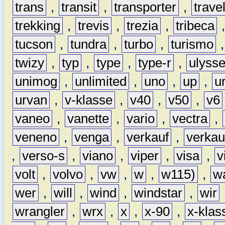
trans
,
transit
,
transporter
,
travel
trekking
,
trevis
,
trezia
,
tribeca
tucson
,
tundra
,
turbo
,
turismo
twizy
,
typ
,
type
,
type-r
,
ulyss
unimog
,
unlimited
,
uno
,
up
,
u
urvan
,
v-klasse
,
v40
,
v50
,
v6
vaneo
,
vanette
,
vario
,
vectra
,
veneno
,
venga
,
verkauf
,
verkau
,
verso-s
,
viano
,
viper
,
visa
,
v
volt
,
volvo
,
vw
,
w
,
w115)
,
w
wer
,
will
,
wind
,
windstar
,
wir
wrangler
,
wrx
,
x
,
x-90
,
x-klas