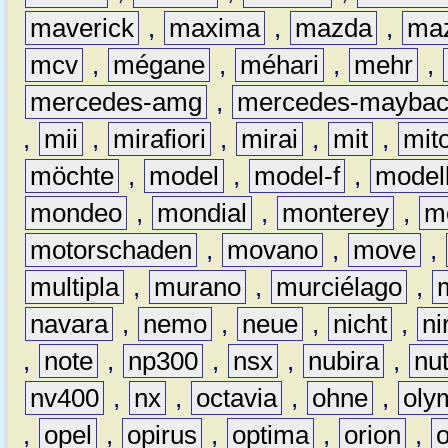
maverick
,
maxima
,
mazda
,
ma
mcv
,
mégane
,
méhari
,
mehr
,
mercedes-amg
,
mercedes-mayba
,
mii
,
mirafiori
,
mirai
,
mit
,
mit
möchte
,
model
,
model-f
,
model
mondeo
,
mondial
,
monterey
,
m
motorschaden
,
movano
,
move
,
multipla
,
murano
,
murciélago
,
navara
,
nemo
,
neue
,
nicht
,
ni
,
note
,
np300
,
nsx
,
nubira
,
nu
nv400
,
nx
,
octavia
,
ohne
,
oly
,
opel
,
opirus
,
optima
,
orion
,