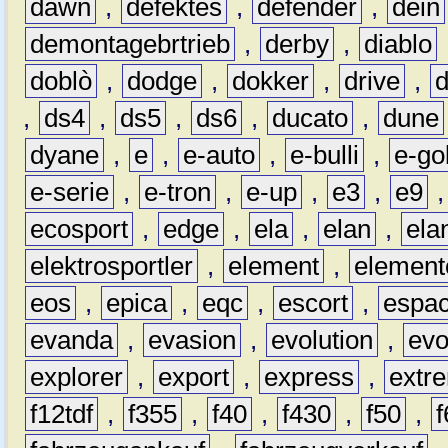
dawn
,
defektes
,
defender
,
dein
demontagebrtrieb
,
derby
,
diablo
doblò
,
dodge
,
dokker
,
drive
,
,
ds4
,
ds5
,
ds6
,
ducato
,
dune
dyane
,
e
,
e-auto
,
e-bulli
,
e-gol
e-serie
,
e-tron
,
e-up
,
e3
,
e9
ecosport
,
edge
,
ela
,
elan
,
ela
elektrosportler
,
element
,
element
eos
,
epica
,
eqc
,
escort
,
espa
evanda
,
evasion
,
evolution
,
ev
explorer
,
export
,
express
,
extr
f12tdf
,
f355
,
f40
,
f430
,
f50
,
f