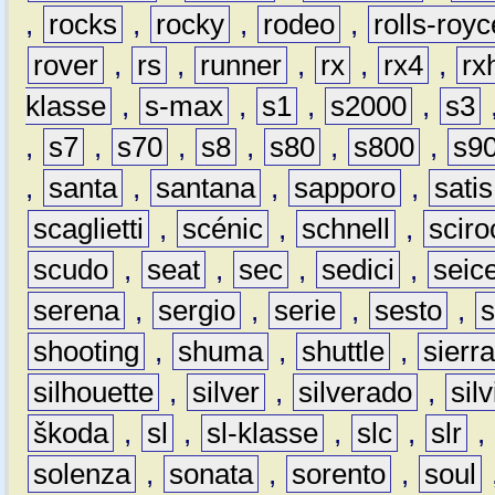
,
rocks
,
rocky
,
rodeo
,
rolls-royc
rover
,
rs
,
runner
,
rx
,
rx4
,
rx
klasse
,
s-max
,
s1
,
s2000
,
s3
,
s7
,
s70
,
s8
,
s80
,
s800
,
s9
,
santa
,
santana
,
sapporo
,
satis
scaglietti
,
scénic
,
schnell
,
sciro
scudo
,
seat
,
sec
,
sedici
,
seic
serena
,
sergio
,
serie
,
sesto
,
shooting
,
shuma
,
shuttle
,
sierr
silhouette
,
silver
,
silverado
,
silv
škoda
,
sl
,
sl-klasse
,
slc
,
slr
,
solenza
,
sonata
,
sorento
,
soul