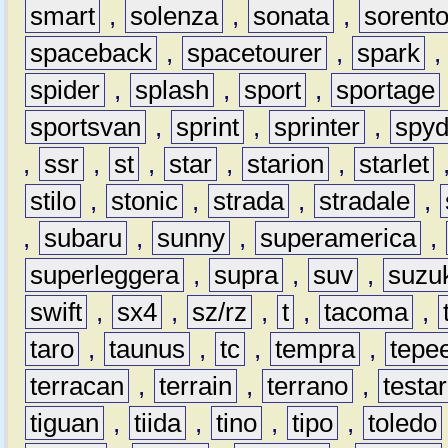
smart
,
solenza
,
sonata
,
sorent
spaceback
,
spacetourer
,
spark
spider
,
splash
,
sport
,
sportage
sportsvan
,
sprint
,
sprinter
,
spyd
,
ssr
,
st
,
star
,
starion
,
starlet
stilo
,
stonic
,
strada
,
stradale
,
,
subaru
,
sunny
,
superamerica
,
superleggera
,
supra
,
suv
,
suzu
swift
,
sx4
,
sz/rz
,
t
,
tacoma
,
taro
,
taunus
,
tc
,
tempra
,
tepe
terracan
,
terrain
,
terrano
,
testa
tiguan
,
tiida
,
tino
,
tipo
,
toledo