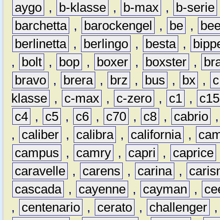
aygo
,
b-klasse
,
b-max
,
b-serie
barchetta
,
barockengel
,
be
,
be
berlinetta
,
berlingo
,
besta
,
bipp
,
bolt
,
bop
,
boxer
,
boxster
,
br
bravo
,
brera
,
brz
,
bus
,
bx
,
c
klasse
,
c-max
,
c-zero
,
c1
,
c15
c4
,
c5
,
c6
,
c70
,
c8
,
cabrio
,
caliber
,
calibra
,
california
,
cam
campus
,
camry
,
capri
,
caprice
caravelle
,
carens
,
carina
,
cari
cascada
,
cayenne
,
cayman
,
ce
,
centenario
,
cerato
,
challenger