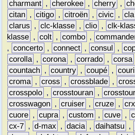
charmant
,
cherokee
,
cherry
,
ch
citan
,
citigo
,
citroën
,
civic
,
cla
clarus
,
clc-klasse
,
clio
,
clk-kla
klasse
,
colt
,
combo
,
commande
,
concerto
,
connect
,
consul
,
co
corolla
,
corona
,
corrado
,
corsa
countach
,
country
,
coupé
,
couri
croma
,
cross
,
crossblade
,
cros
crosspolo
,
crosstouran
,
crosstou
crosswagon
,
cruiser
,
cruze
,
cr
cuore
,
cupra
,
custom
,
cuve
,
cx-7
,
d-max
,
dacia
,
daihatsu
,