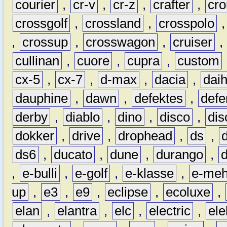
courier
,
cr-v
,
cr-z
,
crafter
,
cr
crossgolf
,
crossland
,
crosspolo
,
crossup
,
crosswagon
,
cruiser
,
cullinan
,
cuore
,
cupra
,
custom
cx-5
,
cx-7
,
d-max
,
dacia
,
dai
dauphine
,
dawn
,
defektes
,
defe
derby
,
diablo
,
dino
,
disco
,
dis
dokker
,
drive
,
drophead
,
ds
,
ds6
,
ducato
,
dune
,
durango
,
,
e-bulli
,
e-golf
,
e-klasse
,
e-meh
up
,
e3
,
e9
,
eclipse
,
ecoluxe
,
elan
,
elantra
,
elc
,
electric
,
ele