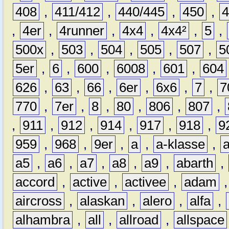
408
,
411/412
,
440/445
,
450
,
,
4er
,
4runner
,
4x4
,
4x4²
,
5
,
500x
,
503
,
504
,
505
,
507
,
5
5er
,
6
,
600
,
6008
,
601
,
604
626
,
63
,
66
,
6er
,
6x6
,
7
,
7
770
,
7er
,
8
,
80
,
806
,
807
,
,
911
,
912
,
914
,
917
,
918
,
9
959
,
968
,
9er
,
a
,
a-klasse
,
a5
,
a6
,
a7
,
a8
,
a9
,
abarth
,
accord
,
active
,
activee
,
adam
aircross
,
alaskan
,
alero
,
alfa
,
alhambra
,
all
,
allroad
,
allspace