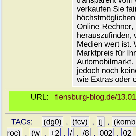
transparent vom 
verkaufen Sie fai
höchstmöglichen 
Online-Rechner,
herauszufinden, w
Medien wert ist. 
Marktpreis für I
Automobilmarkt. 
jedoch noch kein
wie Extras oder 
URL:
flensburg-blog.de/13.0
TAGs:
(dg0)
,
(fcv)
,
(j
,
(komb
roc)
,
(w
,
+2
,
/
,
/8
,
002
,
02