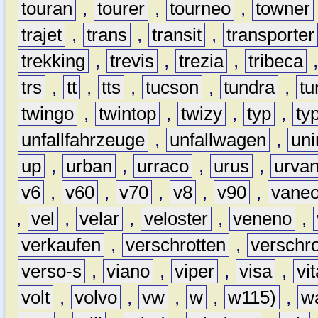
touran
,
tourer
,
tourneo
,
towner
trajet
,
trans
,
transit
,
transporter
trekking
,
trevis
,
trezia
,
tribeca
trs
,
tt
,
tts
,
tucson
,
tundra
,
tu
twingo
,
twintop
,
twizy
,
typ
,
ty
unfallfahrzeuge
,
unfallwagen
,
un
up
,
urban
,
urraco
,
urus
,
urva
v6
,
v60
,
v70
,
v8
,
v90
,
vane
,
vel
,
velar
,
veloster
,
veneno
,
verkaufen
,
verschrotten
,
verschro
verso-s
,
viano
,
viper
,
visa
,
vi
volt
,
volvo
,
vw
,
w
,
w115)
,
w