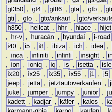
gt350
,
gt4
,
gt86
,
gta
,
gtb
,
gt
gti
,
gto
,
gto/ankauf
,
gto/verkauf
h350
,
hellcat
,
hhr
,
hiace
,
hijet
,
hr-v
,
huracán
,
hyundai
,
i-road
i40
,
i5
,
i8
,
ibiza
,
ich
,
idea
,
,
inca
,
infiniti
,
infinti
,
insight
,
i
,
ion
,
ioniq
,
iq
,
is
,
isetta
,
isl
ix20
,
ix25
,
ix35
,
ix55
,
j1
,
j5
jeep
,
jetta
,
jetztautoverkaufen
,
juke
,
jumper
,
jumpy
,
junior
,
j
kadett
,
kadjar
,
käfer
,
kalos
,
k
karmann-ghia
,
karoq
,
kaufen
,
k