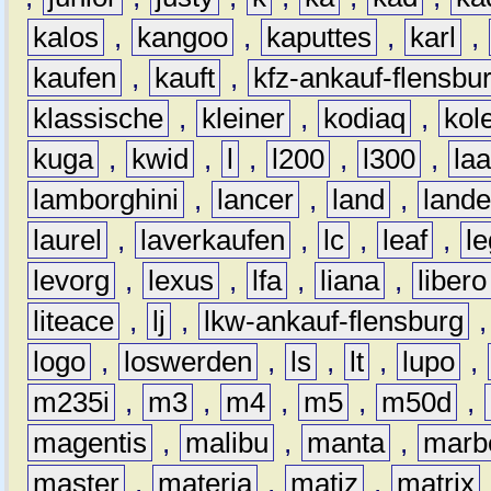
kalos
,
kangoo
,
kaputtes
,
karl
,
kaufen
,
kauft
,
kfz-ankauf-flensbu
klassische
,
kleiner
,
kodiaq
,
kol
kuga
,
kwid
,
l
,
l200
,
l300
,
la
lamborghini
,
lancer
,
land
,
lande
laurel
,
laverkaufen
,
lc
,
leaf
,
l
levorg
,
lexus
,
lfa
,
liana
,
libero
liteace
,
lj
,
lkw-ankauf-flensburg
logo
,
loswerden
,
ls
,
lt
,
lupo
,
m235i
,
m3
,
m4
,
m5
,
m50d
,
magentis
,
malibu
,
manta
,
marb
master
,
materia
,
matiz
,
matrix