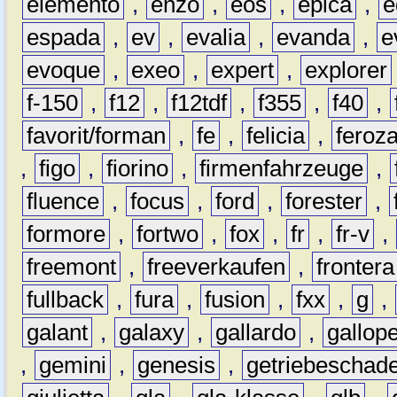
elemento
,
enzo
,
eos
,
epica
,
e
espada
,
ev
,
evalia
,
evanda
,
e
evoque
,
exeo
,
expert
,
explorer
f-150
,
f12
,
f12tdf
,
f355
,
f40
,
favorit/forman
,
fe
,
felicia
,
feroz
,
figo
,
fiorino
,
firmenfahrzeuge
,
fluence
,
focus
,
ford
,
forester
,
formore
,
fortwo
,
fox
,
fr
,
fr-v
,
freemont
,
freeverkaufen
,
frontera
fullback
,
fura
,
fusion
,
fxx
,
g
,
galant
,
galaxy
,
gallardo
,
gallop
,
gemini
,
genesis
,
getriebeschad