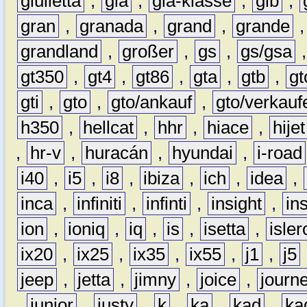
giulietta
,
gla
,
gla-klasse
,
glb
,
gran
,
granada
,
grand
,
grande
grandland
,
großer
,
gs
,
gs/gsa
gt350
,
gt4
,
gt86
,
gta
,
gtb
,
gt
gti
,
gto
,
gto/ankauf
,
gto/verkauf
h350
,
hellcat
,
hhr
,
hiace
,
hijet
,
hr-v
,
huracán
,
hyundai
,
i-road
i40
,
i5
,
i8
,
ibiza
,
ich
,
idea
,
inca
,
infiniti
,
infinti
,
insight
,
in
ion
,
ioniq
,
iq
,
is
,
isetta
,
isler
ix20
,
ix25
,
ix35
,
ix55
,
j1
,
j5
jeep
,
jetta
,
jimny
,
joice
,
journ
,
junior
,
justy
,
k
,
ka
,
kad
,
ka