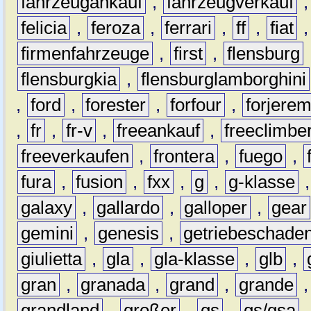
fahrzeugankauf
,
fahrzeugverkauf
felicia
,
feroza
,
ferrari
,
ff
,
fiat
firmenfahrzeuge
,
first
,
flensburg
flensburgkia
,
flensburglamborghini
,
ford
,
forester
,
forfour
,
forjere
,
fr
,
fr-v
,
freeankauf
,
freeclimbe
freeverkaufen
,
frontera
,
fuego
,
fura
,
fusion
,
fxx
,
g
,
g-klasse
galaxy
,
gallardo
,
galloper
,
gear
gemini
,
genesis
,
getriebeschade
giulietta
,
gla
,
gla-klasse
,
glb
,
gran
,
granada
,
grand
,
grande
grandland
,
großer
,
gs
,
gs/gsa