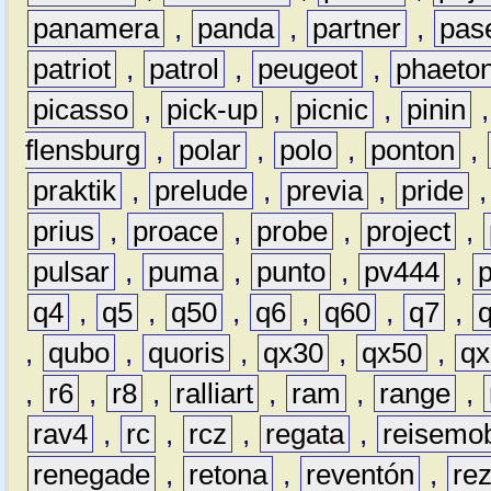
panamera
,
panda
,
partner
,
pas
patriot
,
patrol
,
peugeot
,
phaeto
picasso
,
pick-up
,
picnic
,
pinin
flensburg
,
polar
,
polo
,
ponton
,
praktik
,
prelude
,
previa
,
pride
prius
,
proace
,
probe
,
project
,
pulsar
,
puma
,
punto
,
pv444
,
q4
,
q5
,
q50
,
q6
,
q60
,
q7
,
,
qubo
,
quoris
,
qx30
,
qx50
,
qx
,
r6
,
r8
,
ralliart
,
ram
,
range
,
rav4
,
rc
,
rcz
,
regata
,
reisemob
renegade
,
retona
,
reventón
,
re