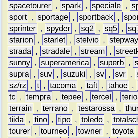
spacetourer
,
spark
,
speciale
,
s
sport
,
sportage
,
sportback
,
spo
sprinter
,
spyder
,
sq2
,
sq5
,
sq
starion
,
starlet
,
stelvio
,
stepwa
strada
,
stradale
,
stream
,
street
sunny
,
superamerica
,
superb
,
supra
,
suv
,
suzuki
,
sv
,
svr
,
sz/rz
,
t
,
tacoma
,
taft
,
tahoe
,
tc
,
tempra
,
tepee
,
tercel
,
teri
terrain
,
terrano
,
testarossa
,
thu
tiida
,
tino
,
tipo
,
toledo
,
totals
tourer
,
tourneo
,
towner
,
toyota