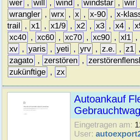
wer
,
will
,
wind
,
windstar
,
wir
wrangler
,
wrx
,
x
,
x-90
,
x-klas
trail
,
x1
,
x1/9
,
x2
,
x3
,
x4
,
x
xc40
,
xc60
,
xc70
,
xc90
,
xl1
,
xv
,
yaris
,
yeti
,
yrv
,
z.e.
,
z1
zagato
,
zerstören
,
zerstörenflen
zukünftige
,
zx
Autoankauf Fl
Gebrauchtwage
Eingetragen am:
1
User:
autoexport