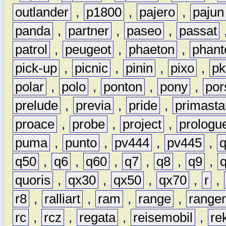
outlander
,
p1800
,
pajero
,
pajun
panda
,
partner
,
paseo
,
passat
patrol
,
peugeot
,
phaeton
,
phan
pick-up
,
picnic
,
pinin
,
pixo
,
p
polar
,
polo
,
ponton
,
pony
,
por
prelude
,
previa
,
pride
,
primasta
proace
,
probe
,
project
,
prologu
puma
,
punto
,
pv444
,
pv445
,
q50
,
q6
,
q60
,
q7
,
q8
,
q9
,
quoris
,
qx30
,
qx50
,
qx70
,
r
,
r8
,
ralliart
,
ram
,
range
,
range
rc
,
rcz
,
regata
,
reisemobil
,
re