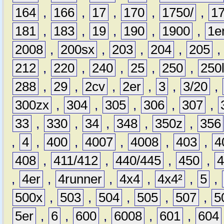
164
,
166
,
17
,
170
,
1750/
,
1
181
,
183
,
19
,
190
,
1900
,
1e
2008
,
200sx
,
203
,
204
,
205
212
,
220
,
240
,
25
,
250
,
250
288
,
29
,
2cv
,
2er
,
3
,
3/20
,
300zx
,
304
,
305
,
306
,
307
,
33
,
330
,
34
,
348
,
350z
,
356
,
4
,
400
,
4007
,
4008
,
403
,
4
408
,
411/412
,
440/445
,
450
,
,
4er
,
4runner
,
4x4
,
4x4²
,
5
,
500x
,
503
,
504
,
505
,
507
,
5
5er
,
6
,
600
,
6008
,
601
,
604