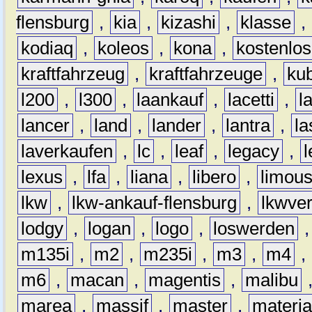
flensburg
,
kia
,
kizashi
,
klasse
,
kodiaq
,
koleos
,
kona
,
kostenlos
kraftfahrzeug
,
kraftfahrzeuge
,
kub
l200
,
l300
,
laankauf
,
lacetti
,
l
lancer
,
land
,
lander
,
lantra
,
la
laverkaufen
,
lc
,
leaf
,
legacy
,
lexus
,
lfa
,
liana
,
libero
,
limous
lkw
,
lkw-ankauf-flensburg
,
lkwver
lodgy
,
logan
,
logo
,
loswerden
m135i
,
m2
,
m235i
,
m3
,
m4
,
m6
,
macan
,
magentis
,
malibu
marea
,
massif
,
master
,
materi