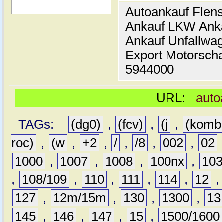
Autoankauf Flen
Ankauf LKW Ank
Ankauf Unfallwa
Export Motorsch
5944000
URL:
auto
TAGs:
(dg0)
,
(fcv)
,
(j
,
(komb
roc)
,
(w
,
+2
,
/
,
/8
,
002
,
02
1000
,
1007
,
1008
,
100nx
,
10
,
108/109
,
110
,
111
,
114
,
12
127
,
12m/15m
,
130
,
1300
,
13
145
,
146
,
147
,
15
,
1500/1600