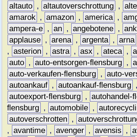
altauto
,
altautoverschrottung
,
alt
amarok
,
amazon
,
america
,
am
ampera-e
,
an
,
angebotene
,
ank
applause
,
arena
,
argenta
,
arna
,
asterion
,
astra
,
asx
,
ateca
,
a
auto
,
auto-entsorgen-flensburg
,
a
auto-verkaufen-flensburg
,
auto-ver
autoankauf
,
autoankauf-flensburg
autoexport-flensburg
,
autohandel-f
flensburg
,
automobile
,
autorecycl
autoverschrotten
,
autoverschrottun
,
avantime
,
avenger
,
avensis
,
a