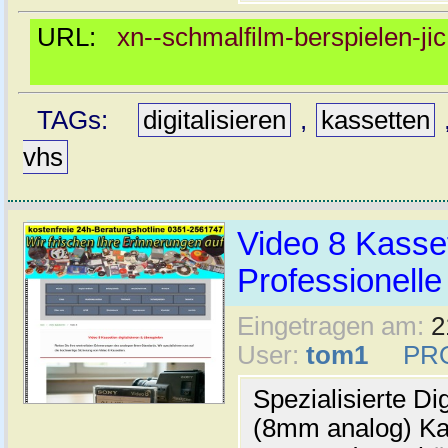
URL:
xn--schmalfilm-berspielen-ji
TAGs:
digitalisieren
,
kassetten
vhs
Video 8 Kassett
Professionelle
Eingetragen am:
2
User:
tom1
PR
Spezialisierte Di
(8mm analog) Kas