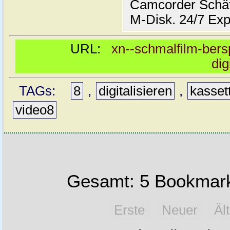
Camcorder Schät
M-Disk. 24/7 Exp
URL:
xn--schmalfilm-bersp
dig
TAGs:
8
,
digitalisieren
,
kasset
video8
Gesamt: 5 Bookmark
Erste
Neuer
Äl