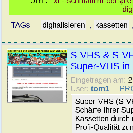
URL:
xn--schmalfilm-berspiel
dig
TAGs:
digitalisieren
,
kassetten
S-VHS & S-VHS
Super-VHS in 
Eingetragen am:
2
User:
tom1
PR
Super-VHS (S-VHS
Schärfe Ihrer S
Kassetten durch 
Profi-Qualität zu