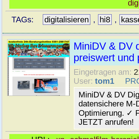
dig
TAGs:
digitalisieren
,
hi8
,
kass
MiniDV & DV di
preiswert und 
Eingetragen am:
2
User:
tom1
PR
MiniDV & DV Digi
datensichere M-Di
Optimierung. ✓ P
JETZT anrufen!