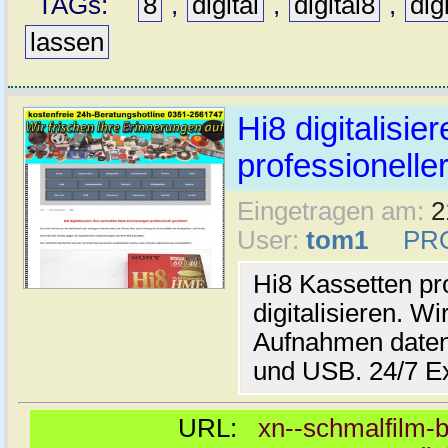
TAGs:
8
,
digital
,
digital8
,
dig
lassen
Hi8 digitalisier
professioneller
Eingetragen am:
2
User:
tom1
PR
Hi8 Kassetten pro
digitalisieren. Wi
Aufnahmen daten
und USB. 24/7 E
URL:
xn--schmalfilm-b