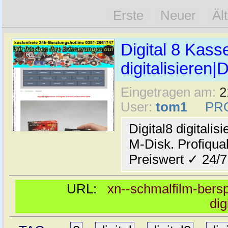
Erste
Neuer
Äl
Digital 8 Kass
digitalisieren|
Eingetragen am:
2
User:
tom1
PR
Digital8 digitali
M-Disk. Profiqual
Preiswert ✓ 24/7
URL:
xn--schmalfilm-berspi
dig