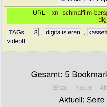
URL:
xn--schmalfilm-bersp
dig
TAGs:
8
,
digitalisieren
,
kasset
video8
Gesamt: 5 Bookmark
Erste
Neuer
Äl
Aktuell: Seite