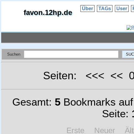
Über
TAGs
User
favon.12hp.de
Suchen
Seiten: <<< <<
Gesamt:
5
Bookmarks au
Seite:
Erste
Neuer
Äl