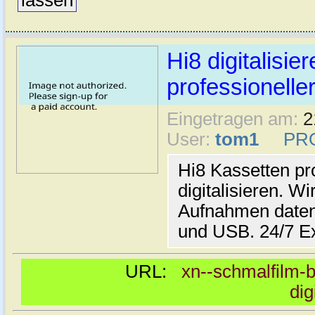
lassen
Hi8 digitalisier
professioneller
Eingetragen am:
2
User:
tom1
PR
Hi8 Kassetten pro
digitalisieren. Wi
Aufnahmen daten
und USB. 24/7 E
URL:
xn--schmalfilm-b
dig