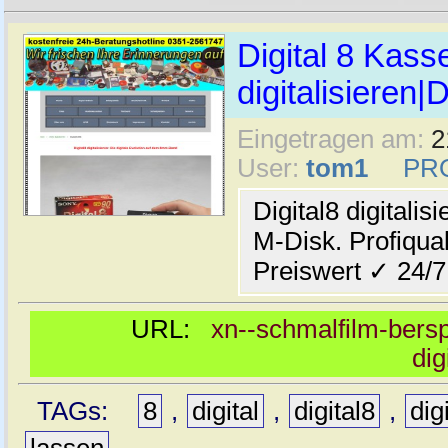
Digital 8 Kass
digitalisieren|
Eingetragen am:
2
User:
tom1
PR
Digital8 digitali
M-Disk. Profiqual
Preiswert ✓ 24/7
URL:
xn--schmalfilm-berspi
dig
TAGs:
8
,
digital
,
digital8
,
dig