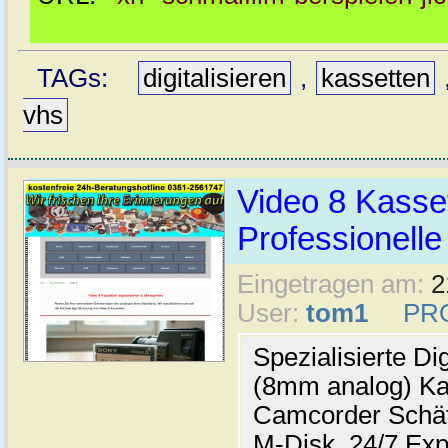
TAGs:
digitalisieren
,
kassetten
vhs
Video 8 Kassett
Professionelle
Eingetragen am:
2
User:
tom1
PR
Spezialisierte Di
(8mm analog) Kas
Camcorder Schät
M-Disk. 24/7 Exp