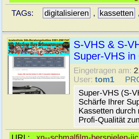
TAGs:
digitalisieren
,
kassetten
S-VHS & S-VHS
Super-VHS in 
Eingetragen am:
2
User:
tom1
PR
Super-VHS (S-VHS
Schärfe Ihrer S
Kassetten durch 
Profi-Qualität zu
URL:
xn--schmalfilm-berspielen-ji