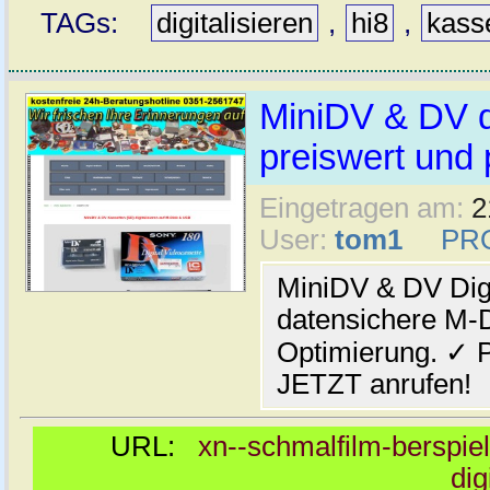
TAGs:
digitalisieren
,
hi8
,
kass
MiniDV & DV di
preiswert und 
Eingetragen am:
2
User:
tom1
PR
MiniDV & DV Digi
datensichere M-Di
Optimierung. ✓ P
JETZT anrufen!
URL:
xn--schmalfilm-berspiel
dig