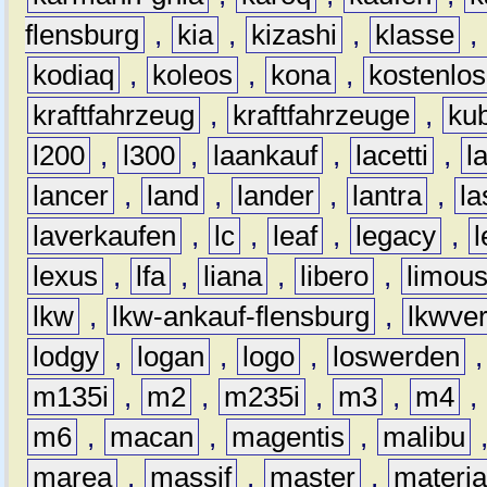
flensburg
,
kia
,
kizashi
,
klasse
,
kodiaq
,
koleos
,
kona
,
kostenlos
kraftfahrzeug
,
kraftfahrzeuge
,
kub
l200
,
l300
,
laankauf
,
lacetti
,
l
lancer
,
land
,
lander
,
lantra
,
la
laverkaufen
,
lc
,
leaf
,
legacy
,
lexus
,
lfa
,
liana
,
libero
,
limous
lkw
,
lkw-ankauf-flensburg
,
lkwver
lodgy
,
logan
,
logo
,
loswerden
m135i
,
m2
,
m235i
,
m3
,
m4
,
m6
,
macan
,
magentis
,
malibu
marea
,
massif
,
master
,
materi