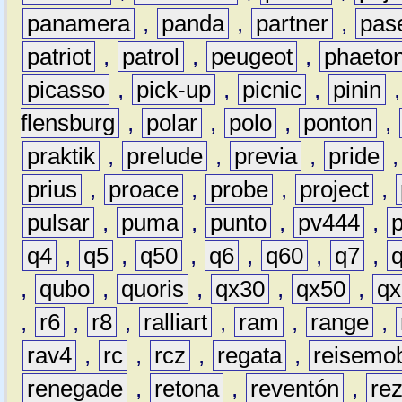
panamera
,
panda
,
partner
,
pas
patriot
,
patrol
,
peugeot
,
phaeto
picasso
,
pick-up
,
picnic
,
pinin
flensburg
,
polar
,
polo
,
ponton
,
praktik
,
prelude
,
previa
,
pride
prius
,
proace
,
probe
,
project
,
pulsar
,
puma
,
punto
,
pv444
,
q4
,
q5
,
q50
,
q6
,
q60
,
q7
,
,
qubo
,
quoris
,
qx30
,
qx50
,
qx
,
r6
,
r8
,
ralliart
,
ram
,
range
,
rav4
,
rc
,
rcz
,
regata
,
reisemob
renegade
,
retona
,
reventón
,
re