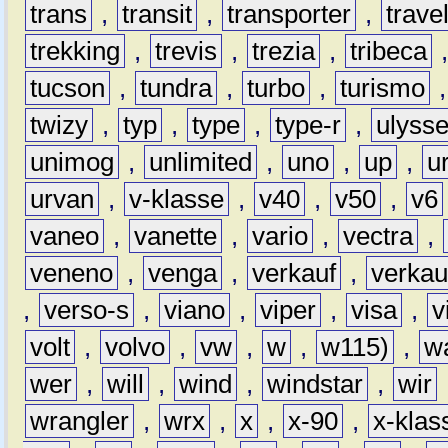
trans
,
transit
,
transporter
,
travel
trekking
,
trevis
,
trezia
,
tribeca
tucson
,
tundra
,
turbo
,
turismo
twizy
,
typ
,
type
,
type-r
,
ulyss
unimog
,
unlimited
,
uno
,
up
,
u
urvan
,
v-klasse
,
v40
,
v50
,
v6
vaneo
,
vanette
,
vario
,
vectra
,
veneno
,
venga
,
verkauf
,
verkau
,
verso-s
,
viano
,
viper
,
visa
,
v
volt
,
volvo
,
vw
,
w
,
w115)
,
w
wer
,
will
,
wind
,
windstar
,
wir
wrangler
,
wrx
,
x
,
x-90
,
x-klas