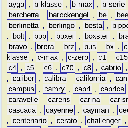
aygo
,
b-klasse
,
b-max
,
b-serie
barchetta
,
barockengel
,
be
,
be
berlinetta
,
berlingo
,
besta
,
bipp
,
bolt
,
bop
,
boxer
,
boxster
,
br
bravo
,
brera
,
brz
,
bus
,
bx
,
c
klasse
,
c-max
,
c-zero
,
c1
,
c15
c4
,
c5
,
c6
,
c70
,
c8
,
cabrio
,
caliber
,
calibra
,
california
,
cam
campus
,
camry
,
capri
,
caprice
caravelle
,
carens
,
carina
,
cari
cascada
,
cayenne
,
cayman
,
ce
,
centenario
,
cerato
,
challenger