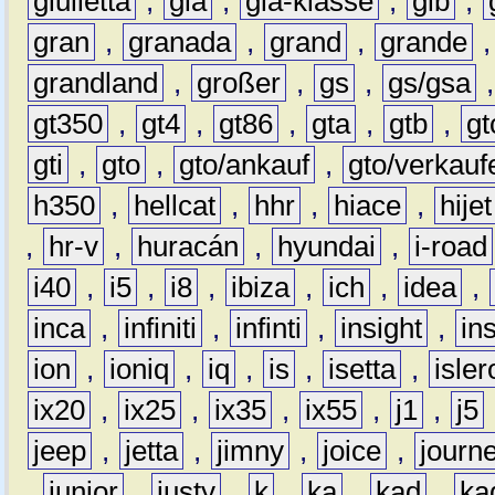
giulietta
,
gla
,
gla-klasse
,
glb
,
gran
,
granada
,
grand
,
grande
grandland
,
großer
,
gs
,
gs/gsa
gt350
,
gt4
,
gt86
,
gta
,
gtb
,
gt
gti
,
gto
,
gto/ankauf
,
gto/verkauf
h350
,
hellcat
,
hhr
,
hiace
,
hijet
,
hr-v
,
huracán
,
hyundai
,
i-road
i40
,
i5
,
i8
,
ibiza
,
ich
,
idea
,
inca
,
infiniti
,
infinti
,
insight
,
in
ion
,
ioniq
,
iq
,
is
,
isetta
,
isler
ix20
,
ix25
,
ix35
,
ix55
,
j1
,
j5
jeep
,
jetta
,
jimny
,
joice
,
journ
,
junior
,
justy
,
k
,
ka
,
kad
,
ka