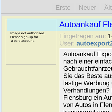
Erste
Neuer
Äl
Autoankauf Fl
Eingetragen am:
1
User:
autoexport
Autoankauf Expo
nach einer einfac
Gebrauchtfahrze
Sie das Beste au
lästige Werbung
Verhandlungen? 
Flensburg ein Au
von Autos in Flen