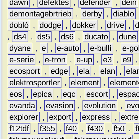
dawn
,
defektes
,
defender
,
dein
demontagebrtrieb
,
derby
,
diablo
doblò
,
dodge
,
dokker
,
drive
,
,
ds4
,
ds5
,
ds6
,
ducato
,
dune
dyane
,
e
,
e-auto
,
e-bulli
,
e-gol
e-serie
,
e-tron
,
e-up
,
e3
,
e9
ecosport
,
edge
,
ela
,
elan
,
ela
elektrosportler
,
element
,
element
eos
,
epica
,
eqc
,
escort
,
espa
evanda
,
evasion
,
evolution
,
ev
explorer
,
export
,
express
,
extr
f12tdf
,
f355
,
f40
,
f430
,
f50
,
f