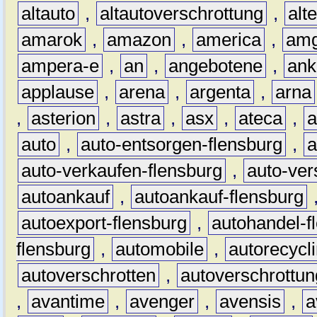
altauto
,
altautoverschrottung
,
alt
amarok
,
amazon
,
america
,
am
ampera-e
,
an
,
angebotene
,
ank
applause
,
arena
,
argenta
,
arna
,
asterion
,
astra
,
asx
,
ateca
,
a
auto
,
auto-entsorgen-flensburg
,
a
auto-verkaufen-flensburg
,
auto-ver
autoankauf
,
autoankauf-flensburg
autoexport-flensburg
,
autohandel-f
flensburg
,
automobile
,
autorecycl
autoverschrotten
,
autoverschrottun
,
avantime
,
avenger
,
avensis
,
a