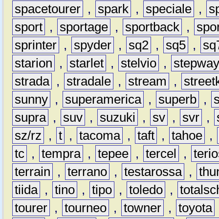
spacetourer
,
spark
,
speciale
,
s
sport
,
sportage
,
sportback
,
spo
sprinter
,
spyder
,
sq2
,
sq5
,
sq
starion
,
starlet
,
stelvio
,
stepwa
strada
,
stradale
,
stream
,
street
sunny
,
superamerica
,
superb
,
supra
,
suv
,
suzuki
,
sv
,
svr
,
sz/rz
,
t
,
tacoma
,
taft
,
tahoe
,
tc
,
tempra
,
tepee
,
tercel
,
teri
terrain
,
terrano
,
testarossa
,
thu
tiida
,
tino
,
tipo
,
toledo
,
totals
tourer
,
tourneo
,
towner
,
toyota