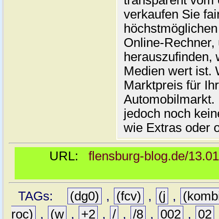
transparent vom 
verkaufen Sie fai
höchstmöglichen 
Online-Rechner,
herauszufinden, w
Medien wert ist. 
Marktpreis für I
Automobilmarkt. 
jedoch noch kein
wie Extras oder 
URL:
flensburg-blog.de/13.0
TAGs:
(dg0)
,
(fcv)
,
(j
,
(komb
roc)
,
(w
,
+2
,
/
,
/8
,
002
,
02