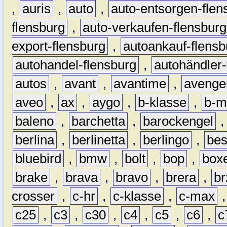
,
auris
,
auto
,
auto-entsorgen-flen
flensburg
,
auto-verkaufen-flensburg
export-flensburg
,
autoankauf-flensb
autohandel-flensburg
,
autohändler-
autos
,
avant
,
avantime
,
avenge
aveo
,
ax
,
aygo
,
b-klasse
,
b-m
baleno
,
barchetta
,
barockengel
berlina
,
berlinetta
,
berlingo
,
bes
bluebird
,
bmw
,
bolt
,
bop
,
box
brake
,
brava
,
bravo
,
brera
,
br
crosser
,
c-hr
,
c-klasse
,
c-max
c25
,
c3
,
c30
,
c4
,
c5
,
c6
,
c