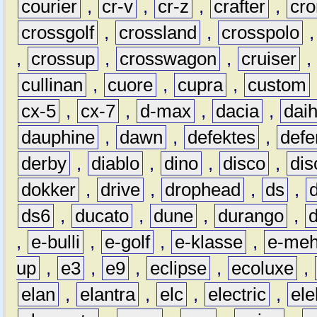
courier
,
cr-v
,
cr-z
,
crafter
,
cr
crossgolf
,
crossland
,
crosspolo
,
crossup
,
crosswagon
,
cruiser
,
cullinan
,
cuore
,
cupra
,
custom
cx-5
,
cx-7
,
d-max
,
dacia
,
dai
dauphine
,
dawn
,
defektes
,
defe
derby
,
diablo
,
dino
,
disco
,
dis
dokker
,
drive
,
drophead
,
ds
,
ds6
,
ducato
,
dune
,
durango
,
,
e-bulli
,
e-golf
,
e-klasse
,
e-meh
up
,
e3
,
e9
,
eclipse
,
ecoluxe
,
elan
,
elantra
,
elc
,
electric
,
ele