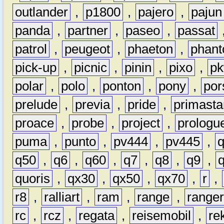
outlander
,
p1800
,
pajero
,
pajun
panda
,
partner
,
paseo
,
passat
patrol
,
peugeot
,
phaeton
,
phan
pick-up
,
picnic
,
pinin
,
pixo
,
p
polar
,
polo
,
ponton
,
pony
,
por
prelude
,
previa
,
pride
,
primasta
proace
,
probe
,
project
,
prologu
puma
,
punto
,
pv444
,
pv445
,
q50
,
q6
,
q60
,
q7
,
q8
,
q9
,
quoris
,
qx30
,
qx50
,
qx70
,
r
,
r8
,
ralliart
,
ram
,
range
,
range
rc
,
rcz
,
regata
,
reisemobil
,
re