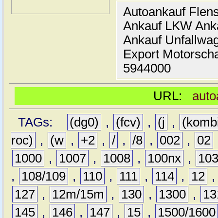
Autoankauf Flen
Ankauf LKW Ank
Ankauf Unfallwa
Export Motorsch
5944000
URL:
auto
TAGs:
(dg0)
,
(fcv)
,
(j
,
(komb
roc)
,
(w
,
+2
,
/
,
/8
,
002
,
02
1000
,
1007
,
1008
,
100nx
,
10
,
108/109
,
110
,
111
,
114
,
12
127
,
12m/15m
,
130
,
1300
,
13
145
,
146
,
147
,
15
,
1500/1600