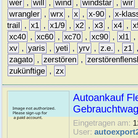
wer
,
will
,
wind
,
windstar
,
wir
wrangler
,
wrx
,
x
,
x-90
,
x-klas
trail
,
x1
,
x1/9
,
x2
,
x3
,
x4
,
x
xc40
,
xc60
,
xc70
,
xc90
,
xl1
,
xv
,
yaris
,
yeti
,
yrv
,
z.e.
,
z1
zagato
,
zerstören
,
zerstörenflen
zukünftige
,
zx
Autoankauf Fl
Gebrauchtwage
Eingetragen am:
1
User:
autoexport