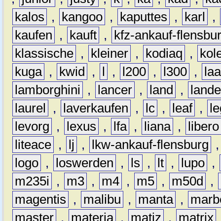
kalos
,
kangoo
,
kaputtes
,
karl
,
kaufen
,
kauft
,
kfz-ankauf-flensbu
klassische
,
kleiner
,
kodiaq
,
kol
kuga
,
kwid
,
l
,
l200
,
l300
,
la
lamborghini
,
lancer
,
land
,
lande
laurel
,
laverkaufen
,
lc
,
leaf
,
l
levorg
,
lexus
,
lfa
,
liana
,
libero
liteace
,
lj
,
lkw-ankauf-flensburg
logo
,
loswerden
,
ls
,
lt
,
lupo
,
m235i
,
m3
,
m4
,
m5
,
m50d
,
magentis
,
malibu
,
manta
,
marb
master
,
materia
,
matiz
,
matrix