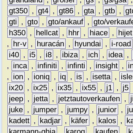
gt350
,
gt4
,
gt86
,
gta
,
gtb
,
gt
gti
,
gto
,
gto/ankauf
,
gto/verkauf
h350
,
hellcat
,
hhr
,
hiace
,
hijet
,
hr-v
,
huracán
,
hyundai
,
i-road
i40
,
i5
,
i8
,
ibiza
,
ich
,
idea
,
,
inca
,
infiniti
,
infinti
,
insight
,
i
,
ion
,
ioniq
,
iq
,
is
,
isetta
,
isl
ix20
,
ix25
,
ix35
,
ix55
,
j1
,
j5
jeep
,
jetta
,
jetztautoverkaufen
,
juke
,
jumper
,
jumpy
,
junior
,
j
kadett
,
kadjar
,
käfer
,
kalos
,
k
karmann-ghia
,
karoq
,
kaufen
,
k