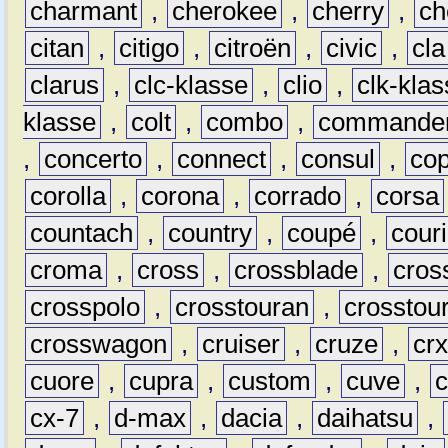
charmant
,
cherokee
,
cherry
,
ch
citan
,
citigo
,
citroën
,
civic
,
cla
clarus
,
clc-klasse
,
clio
,
clk-kla
klasse
,
colt
,
combo
,
commande
,
concerto
,
connect
,
consul
,
co
corolla
,
corona
,
corrado
,
corsa
countach
,
country
,
coupé
,
couri
croma
,
cross
,
crossblade
,
cros
crosspolo
,
crosstouran
,
crosstou
crosswagon
,
cruiser
,
cruze
,
cr
cuore
,
cupra
,
custom
,
cuve
,
cx-7
,
d-max
,
dacia
,
daihatsu
,