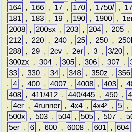
164
,
166
,
17
,
170
,
1750/
,
1
181
,
183
,
19
,
190
,
1900
,
1e
2008
,
200sx
,
203
,
204
,
205
212
,
220
,
240
,
25
,
250
,
250
288
,
29
,
2cv
,
2er
,
3
,
3/20
,
300zx
,
304
,
305
,
306
,
307
,
33
,
330
,
34
,
348
,
350z
,
356
,
4
,
400
,
4007
,
4008
,
403
,
4
408
,
411/412
,
440/445
,
450
,
,
4er
,
4runner
,
4x4
,
4x4²
,
5
,
500x
,
503
,
504
,
505
,
507
,
5
5er
,
6
,
600
,
6008
,
601
,
604