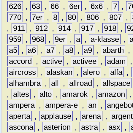
626
,
63
,
66
,
6er
,
6x6
,
7
,
7
770
,
7er
,
8
,
80
,
806
,
807
,
,
911
,
912
,
914
,
917
,
918
,
9
959
,
968
,
9er
,
a
,
a-klasse
,
a5
,
a6
,
a7
,
a8
,
a9
,
abarth
,
accord
,
active
,
activee
,
adam
aircross
,
alaskan
,
alero
,
alfa
,
alhambra
,
all
,
allroad
,
allspace
,
altes
,
alto
,
amarok
,
amazon
ampera
,
ampera-e
,
an
,
angebo
aperta
,
applause
,
arena
,
argen
ascona
,
asterion
,
astra
,
asx
,