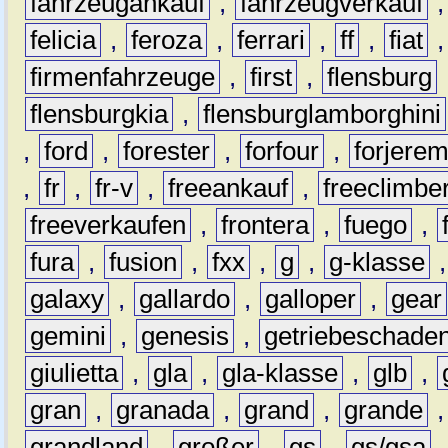
fahrzeugankauf
,
fahrzeugverkauf
felicia
,
feroza
,
ferrari
,
ff
,
fiat
firmenfahrzeuge
,
first
,
flensburg
flensburgkia
,
flensburglamborghini
,
ford
,
forester
,
forfour
,
forjere
,
fr
,
fr-v
,
freeankauf
,
freeclimbe
freeverkaufen
,
frontera
,
fuego
,
fura
,
fusion
,
fxx
,
g
,
g-klasse
galaxy
,
gallardo
,
galloper
,
gear
gemini
,
genesis
,
getriebeschade
giulietta
,
gla
,
gla-klasse
,
glb
,
gran
,
granada
,
grand
,
grande
grandland
,
großer
,
gs
,
gs/gsa