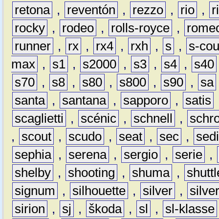
retona
,
reventón
,
rezzo
,
rio
,
r
rocky
,
rodeo
,
rolls-royce
,
rome
runner
,
rx
,
rx4
,
rxh
,
s
,
s-co
max
,
s1
,
s2000
,
s3
,
s4
,
s40
s70
,
s8
,
s80
,
s800
,
s90
,
sa
santa
,
santana
,
sapporo
,
satis
scaglietti
,
scénic
,
schnell
,
schro
,
scout
,
scudo
,
seat
,
sec
,
sedi
sephia
,
serena
,
sergio
,
serie
,
shelby
,
shooting
,
shuma
,
shuttl
signum
,
silhouette
,
silver
,
silve
sirion
,
sj
,
škoda
,
sl
,
sl-klasse