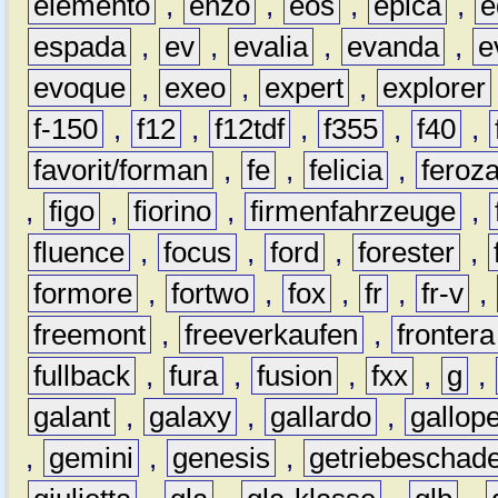
elemento
,
enzo
,
eos
,
epica
,
e
espada
,
ev
,
evalia
,
evanda
,
e
evoque
,
exeo
,
expert
,
explorer
f-150
,
f12
,
f12tdf
,
f355
,
f40
,
favorit/forman
,
fe
,
felicia
,
feroz
,
figo
,
fiorino
,
firmenfahrzeuge
,
fluence
,
focus
,
ford
,
forester
,
formore
,
fortwo
,
fox
,
fr
,
fr-v
,
freemont
,
freeverkaufen
,
frontera
fullback
,
fura
,
fusion
,
fxx
,
g
,
galant
,
galaxy
,
gallardo
,
gallop
,
gemini
,
genesis
,
getriebeschad