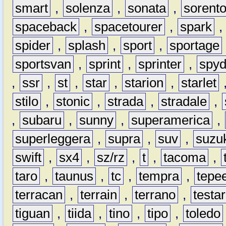
smart
,
solenza
,
sonata
,
sorent
spaceback
,
spacetourer
,
spark
spider
,
splash
,
sport
,
sportage
sportsvan
,
sprint
,
sprinter
,
spyd
,
ssr
,
st
,
star
,
starion
,
starlet
stilo
,
stonic
,
strada
,
stradale
,
,
subaru
,
sunny
,
superamerica
,
superleggera
,
supra
,
suv
,
suzu
swift
,
sx4
,
sz/rz
,
t
,
tacoma
,
taro
,
taunus
,
tc
,
tempra
,
tepe
terracan
,
terrain
,
terrano
,
testa
tiguan
,
tiida
,
tino
,
tipo
,
toledo