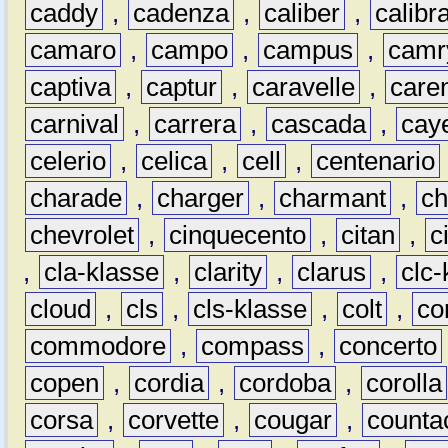
caddy
,
cadenza
,
caliber
,
calibr
camaro
,
campo
,
campus
,
camr
captiva
,
captur
,
caravelle
,
care
carnival
,
carrera
,
cascada
,
cay
celerio
,
celica
,
cell
,
centenario
charade
,
charger
,
charmant
,
ch
chevrolet
,
cinquecento
,
citan
,
c
,
cla-klasse
,
clarity
,
clarus
,
clc-
cloud
,
cls
,
cls-klasse
,
colt
,
c
commodore
,
compass
,
concerto
copen
,
cordia
,
cordoba
,
corolla
corsa
,
corvette
,
cougar
,
counta