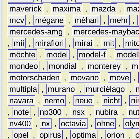
maverick
,
maxima
,
mazda
,
ma
mcv
,
mégane
,
méhari
,
mehr
,
mercedes-amg
,
mercedes-mayba
,
mii
,
mirafiori
,
mirai
,
mit
,
mit
möchte
,
model
,
model-f
,
model
mondeo
,
mondial
,
monterey
,
m
motorschaden
,
movano
,
move
,
multipla
,
murano
,
murciélago
,
navara
,
nemo
,
neue
,
nicht
,
ni
,
note
,
np300
,
nsx
,
nubira
,
nu
nv400
,
nx
,
octavia
,
ohne
,
oly
,
opel
,
opirus
,
optima
,
orion
,