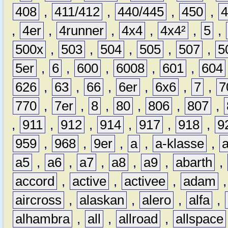
408
,
411/412
,
440/445
,
450
,
,
4er
,
4runner
,
4x4
,
4x4²
,
5
,
500x
,
503
,
504
,
505
,
507
,
5
5er
,
6
,
600
,
6008
,
601
,
604
626
,
63
,
66
,
6er
,
6x6
,
7
,
7
770
,
7er
,
8
,
80
,
806
,
807
,
,
911
,
912
,
914
,
917
,
918
,
9
959
,
968
,
9er
,
a
,
a-klasse
,
a5
,
a6
,
a7
,
a8
,
a9
,
abarth
,
accord
,
active
,
activee
,
adam
aircross
,
alaskan
,
alero
,
alfa
,
alhambra
,
all
,
allroad
,
allspace