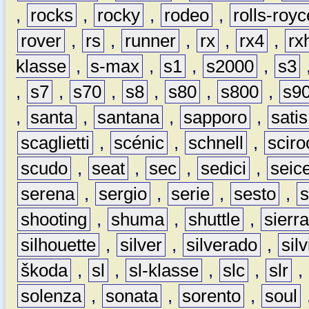
,
rocks
,
rocky
,
rodeo
,
rolls-royc
rover
,
rs
,
runner
,
rx
,
rx4
,
rx
klasse
,
s-max
,
s1
,
s2000
,
s3
,
s7
,
s70
,
s8
,
s80
,
s800
,
s9
,
santa
,
santana
,
sapporo
,
satis
scaglietti
,
scénic
,
schnell
,
sciro
scudo
,
seat
,
sec
,
sedici
,
seic
serena
,
sergio
,
serie
,
sesto
,
shooting
,
shuma
,
shuttle
,
sierr
silhouette
,
silver
,
silverado
,
silv
škoda
,
sl
,
sl-klasse
,
slc
,
slr
,
solenza
,
sonata
,
sorento
,
soul