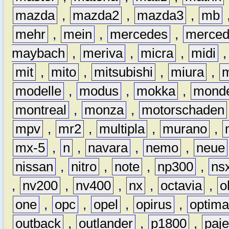
mazda
,
mazda2
,
mazda3
,
mb
mehr
,
mein
,
mercedes
,
merce
maybach
,
meriva
,
micra
,
midi
mit
,
mito
,
mitsubishi
,
miura
,
modelle
,
modus
,
mokka
,
mond
montreal
,
monza
,
motorschaden
mpv
,
mr2
,
multipla
,
murano
,
mx-5
,
n
,
navara
,
nemo
,
neue
nissan
,
nitro
,
note
,
np300
,
ns
,
nv200
,
nv400
,
nx
,
octavia
,
o
one
,
opc
,
opel
,
opirus
,
optim
outback
,
outlander
,
p1800
,
paje