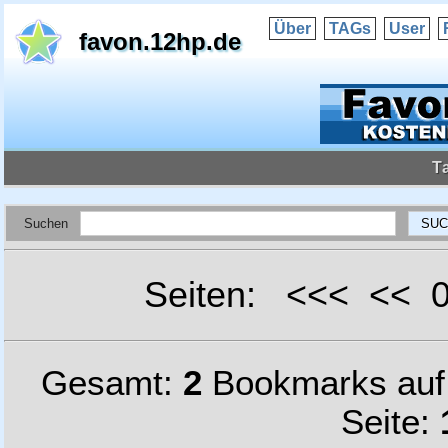
Über
TAGs
User
favon.12hp.de
T
Suchen
Seiten: <<< <<
Gesamt:
2
Bookmarks au
Seite: