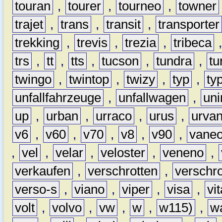
touran
,
tourer
,
tourneo
,
towner
trajet
,
trans
,
transit
,
transporter
trekking
,
trevis
,
trezia
,
tribeca
trs
,
tt
,
tts
,
tucson
,
tundra
,
tu
twingo
,
twintop
,
twizy
,
typ
,
ty
unfallfahrzeuge
,
unfallwagen
,
un
up
,
urban
,
urraco
,
urus
,
urva
v6
,
v60
,
v70
,
v8
,
v90
,
vane
,
vel
,
velar
,
veloster
,
veneno
,
verkaufen
,
verschrotten
,
verschro
verso-s
,
viano
,
viper
,
visa
,
vi
volt
,
volvo
,
vw
,
w
,
w115)
,
w