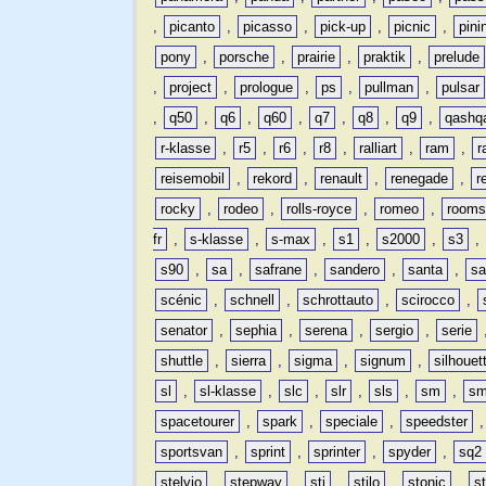
,
picanto
,
picasso
,
pick-up
,
picnic
,
pini
pony
,
porsche
,
prairie
,
praktik
,
prelude
,
project
,
prologue
,
ps
,
pullman
,
pulsar
,
q50
,
q6
,
q60
,
q7
,
q8
,
q9
,
qashq
r-klasse
,
r5
,
r6
,
r8
,
ralliart
,
ram
,
r
reisemobil
,
rekord
,
renault
,
renegade
,
r
rocky
,
rodeo
,
rolls-royce
,
romeo
,
rooms
fr
,
s-klasse
,
s-max
,
s1
,
s2000
,
s3
,
s90
,
sa
,
safrane
,
sandero
,
santa
,
sa
scénic
,
schnell
,
schrottauto
,
scirocco
,
senator
,
sephia
,
serena
,
sergio
,
serie
shuttle
,
sierra
,
sigma
,
signum
,
silhouet
sl
,
sl-klasse
,
slc
,
slr
,
sls
,
sm
,
sm
spacetourer
,
spark
,
speciale
,
speedster
sportsvan
,
sprint
,
sprinter
,
spyder
,
sq2
stelvio
,
stepway
,
sti
,
stilo
,
stonic
,
s