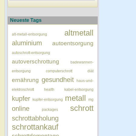
Neueste Tags
altmetall
alt-metall-entsorgung
aluminium
autoentsorgung
autoschrott-entsorgung
autoverschrottung
badewannen-
entsorgung
computerschrott
diät
gesundheit
ernährung
haus-und-
elektroschrott
health
kabel-entsorgung
metall
kupfer
kupfer-entsorgung
mg
schrott
online
packages
schrottabholung
schrottankauf
schrottdemontage