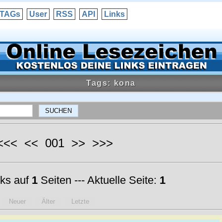
TAGs
User
RSS
API
Links
Tags: kona
 <<< << 001 >> >>>
ks auf
1
Seiten --- Aktuelle Seite:
1
Neuer
Älter
Letzte