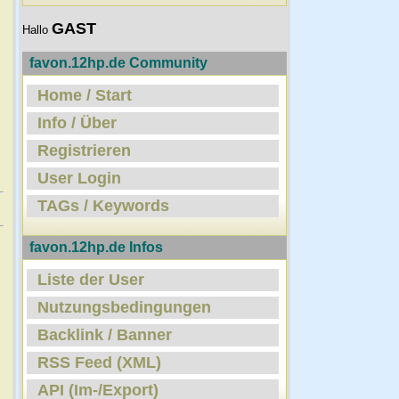
GAST
Hallo
favon.12hp.de Community
Home / Start
Info / Über
Registrieren
User Login
TAGs / Keywords
favon.12hp.de Infos
Liste der User
Nutzungsbedingungen
Backlink / Banner
RSS Feed (XML)
API (Im-/Export)