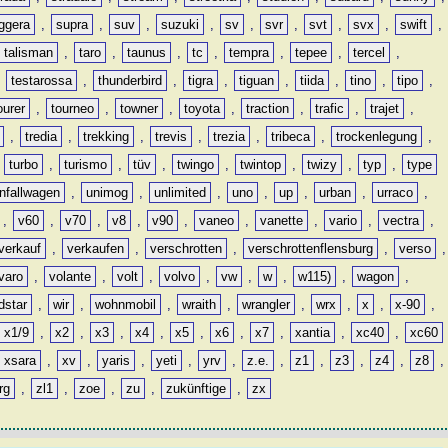
ggera
,
supra
,
suv
,
suzuki
,
sv
,
svr
,
svt
,
svx
,
swift
,
talisman
,
taro
,
taunus
,
tc
,
tempra
,
tepee
,
tercel
,
,
testarossa
,
thunderbird
,
tigra
,
tiguan
,
tiida
,
tino
,
tipo
,
ourer
,
tourneo
,
towner
,
toyota
,
traction
,
trafic
,
trajet
,
,
tredia
,
trekking
,
trevis
,
trezia
,
tribeca
,
trockenlegung
,
,
turbo
,
turismo
,
tüv
,
twingo
,
twintop
,
twizy
,
typ
,
type
nfallwagen
,
unimog
,
unlimited
,
uno
,
up
,
urban
,
urraco
,
,
v60
,
v70
,
v8
,
v90
,
vaneo
,
vanette
,
vario
,
vectra
,
verkauf
,
verkaufen
,
verschrotten
,
verschrottenflensburg
,
verso
,
varo
,
volante
,
volt
,
volvo
,
vw
,
w
,
w115)
,
wagon
,
dstar
,
wir
,
wohnmobil
,
wraith
,
wrangler
,
wrx
,
x
,
x-90
,
x1/9
,
x2
,
x3
,
x4
,
x5
,
x6
,
x7
,
xantia
,
xc40
,
xc60
xsara
,
xv
,
yaris
,
yeti
,
yrv
,
z.e.
,
z1
,
z3
,
z4
,
z8
,
rg
,
zl1
,
zoe
,
zu
,
zukünftige
,
zx