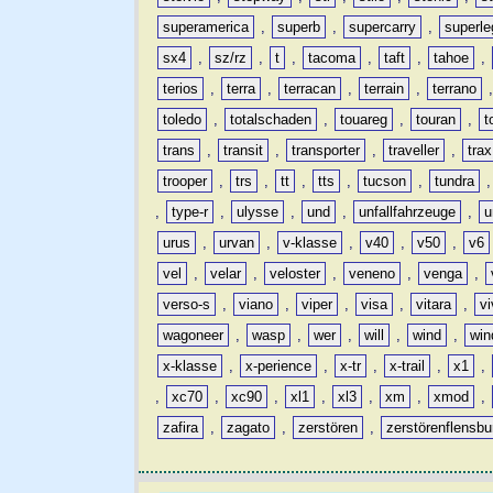
superamerica
,
superb
,
supercarry
,
superle
sx4
,
sz/rz
,
t
,
tacoma
,
taft
,
tahoe
,
terios
,
terra
,
terracan
,
terrain
,
terrano
toledo
,
totalschaden
,
touareg
,
touran
,
t
trans
,
transit
,
transporter
,
traveller
,
trax
trooper
,
trs
,
tt
,
tts
,
tucson
,
tundra
,
type-r
,
ulysse
,
und
,
unfallfahrzeuge
,
u
urus
,
urvan
,
v-klasse
,
v40
,
v50
,
v6
vel
,
velar
,
veloster
,
veneno
,
venga
,
verso-s
,
viano
,
viper
,
visa
,
vitara
,
vi
wagoneer
,
wasp
,
wer
,
will
,
wind
,
win
x-klasse
,
x-perience
,
x-tr
,
x-trail
,
x1
,
,
xc70
,
xc90
,
xl1
,
xl3
,
xm
,
xmod
,
zafira
,
zagato
,
zerstören
,
zerstörenflensbu