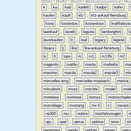
k
,
ka
,
kad
,
kadett
,
kadjar
,
käfer
,
kaufen
,
kauft
,
kfz
,
kfz-ankauf-flensburg
,
kona
,
kostenlos
,
kostenlose
,
kraftfahrze
laankauf
,
lacetti
,
laguna
,
lamborghini
,
l
laverkaufen
,
lc
,
leaf
,
legacy
,
legend
,
liteace
,
lj
,
lkw
,
lkw-ankauf-flensburg
,
lk
ls
,
lt
,
lupo
,
m
,
m1
,
m135i
,
m2
,
magentis
,
malibu
,
manta
,
marbella
,
ma
maxima
,
mazda
,
mazda2
,
mazda3
,
mb
mercedes-amg
,
mercedes-maybach
,
meriva
mitsubishi
,
miura
,
möchte
,
model
,
mode
monterey
,
montreal
,
monza
,
motorschade
murciélago
,
mustang
,
mx-5
,
n
,
navara
,
np300
,
nsx
,
nubira
,
nutzfahrzeugen
,
n
,
opc
,
opel
,
opirus
,
optima
,
orion
,
or
panamera
,
panda
,
partner
,
paseo
,
pass