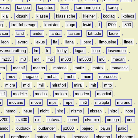
kalos
,
kangoo
,
kaputtes
,
karl
,
karmann-ghia
,
karoq
,
,
kia
,
kizashi
,
klasse
,
klassische
,
kleiner
,
kodiaq
,
koleos
ug
,
kraftfahrzeuge
,
kubistar
,
kuga
,
kwid
,
l
,
l200
,
l300
,
ancer
,
land
,
lander
,
lantra
,
lassen
,
latitude
,
laurel
,
leon
,
levorg
,
lexus
,
lfa
,
liana
,
libero
,
limousine
,
linea
,
wverschrottung
,
lm
,
ln
,
lodgy
,
logan
,
logo
,
loswerden
,
m235i
,
m3
,
m4
,
m5
,
m50d
,
m550d
,
m6
,
macan
,
rea
,
massif
,
master
,
materia
,
matiz
,
matrix
,
maverick
,
,
mcv
,
mégane
,
méhari
,
mehr
,
mein
,
mercedes
,
,
micra
,
midi
,
mii
,
mirafiori
,
mirai
,
mit
,
mito
,
l-f
,
modelle
,
modus
,
mokka
,
mondeo
,
mondial
,
n
,
movano
,
move
,
mps
,
mpv
,
mr2
,
multipla
,
murano
,
,
nemo
,
neue
,
nicht
,
niro
,
nismo
,
nissan
,
nitro
,
note
v200
,
nv400
,
nx
,
octavia
,
ohne
,
olympia
,
omega
,
one
lando
,
outback
,
outlander
,
p1800
,
pajero
,
pajun
,
palio
,
at
,
pathfinder
,
patriot
,
patrol
,
peugeot
,
phaeton
,
phantom