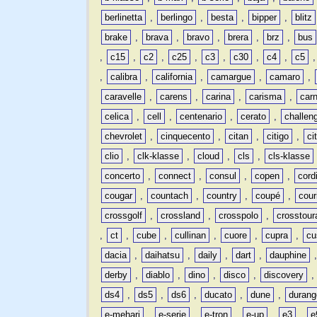
berlinetta
,
berlingo
,
besta
,
bipper
,
blitz
brake
,
brava
,
bravo
,
brera
,
brz
,
bus
,
c15
,
c2
,
c25
,
c3
,
c30
,
c4
,
c5
,
calibra
,
california
,
camargue
,
camaro
,
caravelle
,
carens
,
carina
,
carisma
,
carn
celica
,
cell
,
centenario
,
cerato
,
challen
chevrolet
,
cinquecento
,
citan
,
citigo
,
ci
clio
,
clk-klasse
,
cloud
,
cls
,
cls-klasse
concerto
,
connect
,
consul
,
copen
,
cord
cougar
,
countach
,
country
,
coupé
,
cour
crossgolf
,
crossland
,
crosspolo
,
crosstour
,
ct
,
cube
,
cullinan
,
cuore
,
cupra
,
cu
dacia
,
daihatsu
,
daily
,
dart
,
dauphine
derby
,
diablo
,
dino
,
disco
,
discovery
ds4
,
ds5
,
ds6
,
ducato
,
dune
,
durang
e-mehari
,
e-serie
,
e-tron
,
e-up
,
e3
,
e