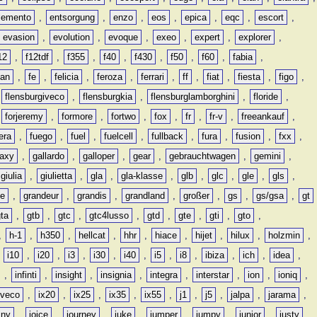
lemento
,
entsorgung
,
enzo
,
eos
,
epica
,
eqc
,
escort
,
evasion
,
evolution
,
evoque
,
exeo
,
expert
,
explorer
,
12
,
f12tdf
,
f355
,
f40
,
f430
,
f50
,
f60
,
fabia
,
man
,
fe
,
felicia
,
feroza
,
ferrari
,
ff
,
fiat
,
fiesta
,
figo
,
,
flensburgiveco
,
flensburgkia
,
flensburglamborghini
,
floride
,
,
forjeremy
,
formore
,
fortwo
,
fox
,
fr
,
fr-v
,
freeankauf
,
era
,
fuego
,
fuel
,
fuelcell
,
fullback
,
fura
,
fusion
,
fxx
,
laxy
,
gallardo
,
galloper
,
gear
,
gebrauchtwagen
,
gemini
,
giulia
,
giulietta
,
gla
,
gla-klasse
,
glb
,
glc
,
gle
,
gls
,
de
,
grandeur
,
grandis
,
grandland
,
großer
,
gs
,
gs/gsa
,
gt
gta
,
gtb
,
gtc
,
gtc4lusso
,
gtd
,
gte
,
gti
,
gto
,
,
h-1
,
h350
,
hellcat
,
hhr
,
hiace
,
hijet
,
hilux
,
holzmin
,
,
i10
,
i20
,
i3
,
i30
,
i40
,
i5
,
i8
,
ibiza
,
ich
,
idea
,
,
infinti
,
insight
,
insignia
,
integra
,
interstar
,
ion
,
ioniq
,
iveco
,
ix20
,
ix25
,
ix35
,
ix55
,
j1
,
j5
,
jalpa
,
jarama
,
mny
,
joice
,
journey
,
juke
,
jumper
,
jumpy
,
junior
,
justy
,