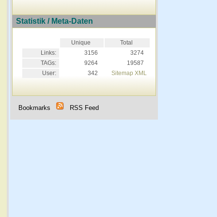
Statistik / Meta-Daten
Unique
Total
Links:
3156
3274
TAGs:
9264
19587
User:
342
Sitemap XML
Bookmarks
RSS Feed