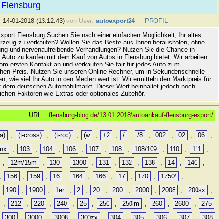
 Flensburg
:
14-01-2018 (13:12:43)
von User:
autoexport24
PROFIL
xport Flensburg Suchen Sie nach einer einfachen Möglichkeit, Ihr altes
rzeug zu verkaufen? Wollen Sie das Beste aus Ihnen herausholen, ohne
ung und nervenaufreibende Verhandlungen? Nutzen Sie die Chance in
 Auto zu kaufen mit dem Kauf von Autos in Flensburg bietet. Wir arbeiten
vom ersten Kontakt an und verkaufen Sie fair für jedes Auto zum
hen Preis. Nutzen Sie unseren Online-Rechner, um in Sekundenschnelle
n, wie viel Ihr Auto in den Medien wert ist. Wir ermitteln den Marktpreis für
uf dem deutschen Automobilmarkt. Dieser Wert beinhaltet jedoch noch
lichen Faktoren wie Extras oder optionales Zubehör.
URL:
flensburg-blog.de/13.01.2018/autoankauf-flensburg-export/
a)
,
(t-cross)
,
(t-roc)
,
(w
,
+2
,
/
,
/8
,
002
,
02
,
06
,
0nx
,
103
,
104
,
106
,
107
,
108
,
108/109
,
110
,
111
,
,
12m/15m
,
130
,
1300
,
131
,
132
,
138
,
14
,
140
,
,
156
,
159
,
16
,
164
,
166
,
17
,
170
,
1750/
,
,
190
,
1900
,
1er
,
2
,
20
,
200
,
2000
,
2008
,
200sx
,
,
212
,
220
,
240
,
25
,
250
,
250lm
,
260
,
2600
,
275
,
300
,
3000
,
3008
,
300zx
,
304
,
305
,
306
,
307
,
308