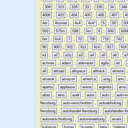
,
309
,
323
,
328
,
33
,
330
,
34
,
348
4008
,
403
,
404
,
405
,
406
,
407
,
4
4er
,
4runner
,
4x4
,
4x4²
,
5
,
50
,
50
550
,
575m
,
599
,
5er
,
6
,
600
,
600
6er
,
6x6
,
7
,
70
,
700
,
718
,
742
,
90
,
900
,
911
,
912
,
914
,
917
,
918
a1
,
a2
,
a2q
,
a3
,
a4
,
a5
,
a6
,
a
activee
,
adam
,
adenauer
,
agila
,
air
,
all
,
allroad
,
allspace
,
alltrack
,
almera
amarok
,
amazon
,
america
,
amg
,
ami
aperta
,
applause
,
arena
,
argenta
,
arna
atlas
,
atos
,
audi
,
auris
,
auto
,
auto-e
flensburg
,
auto-verschrotten
,
autoabholung
,
flensburg
,
autohandel-flensburg
,
autohändler-f
autoverschrottung
,
autoverwertung
,
avant
,
b-klasse
,
b-max
,
b-serie
,
baja
,
baleno