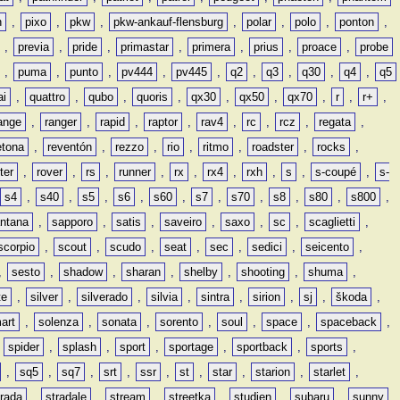
n
,
pixo
,
pkw
,
pkw-ankauf-flensburg
,
polar
,
polo
,
ponton
,
,
previa
,
pride
,
primastar
,
primera
,
prius
,
proace
,
probe
,
puma
,
punto
,
pv444
,
pv445
,
q2
,
q3
,
q30
,
q4
,
q5
ai
,
quattro
,
qubo
,
quoris
,
qx30
,
qx50
,
qx70
,
r
,
r+
,
ange
,
ranger
,
rapid
,
raptor
,
rav4
,
rc
,
rcz
,
regata
,
etona
,
reventón
,
rezzo
,
rio
,
ritmo
,
roadster
,
rocks
,
ter
,
rover
,
rs
,
runner
,
rx
,
rx4
,
rxh
,
s
,
s-coupé
,
s-
s4
,
s40
,
s5
,
s6
,
s60
,
s7
,
s70
,
s8
,
s80
,
s800
,
ntana
,
sapporo
,
satis
,
saveiro
,
saxo
,
sc
,
scaglietti
,
scorpio
,
scout
,
scudo
,
seat
,
sec
,
sedici
,
seicento
,
,
sesto
,
shadow
,
sharan
,
shelby
,
shooting
,
shuma
,
te
,
silver
,
silverado
,
silvia
,
sintra
,
sirion
,
sj
,
škoda
,
art
,
solenza
,
sonata
,
sorento
,
soul
,
space
,
spaceback
,
,
spider
,
splash
,
sport
,
sportage
,
sportback
,
sports
,
,
sq5
,
sq7
,
srt
,
ssr
,
st
,
star
,
starion
,
starlet
,
trada
,
stradale
,
stream
,
streetka
,
studien
,
subaru
,
sunny
,