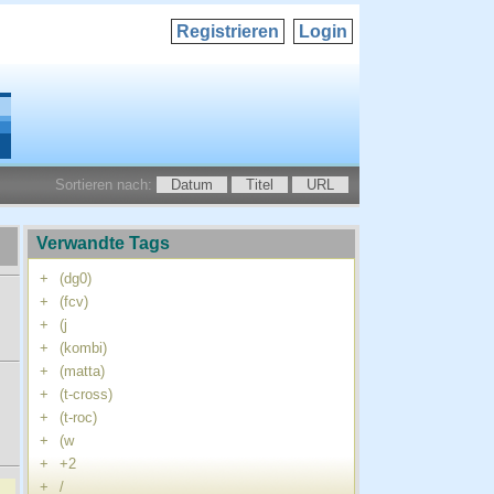
Registrieren
Login
Sortieren nach:
Datum
Titel
URL
Verwandte Tags
+
(dg0)
+
(fcv)
+
(j
+
(kombi)
+
(matta)
+
(t-cross)
+
(t-roc)
+
(w
+
+2
+
/