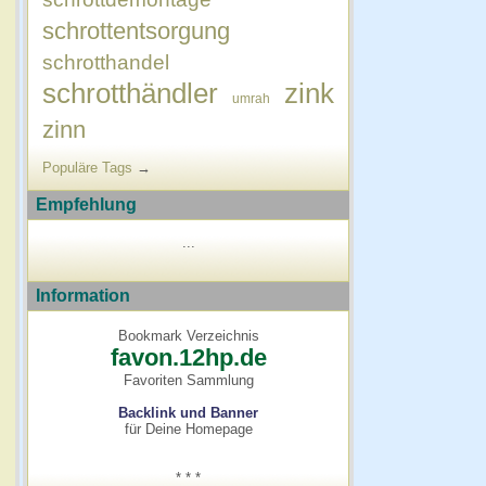
schrottentsorgung
schrotthandel
schrotthändler
zink
umrah
zinn
Populäre Tags
→
Empfehlung
...
Information
Bookmark Verzeichnis
favon.12hp.de
Favoriten Sammlung
Backlink und Banner
für Deine Homepage
* * *