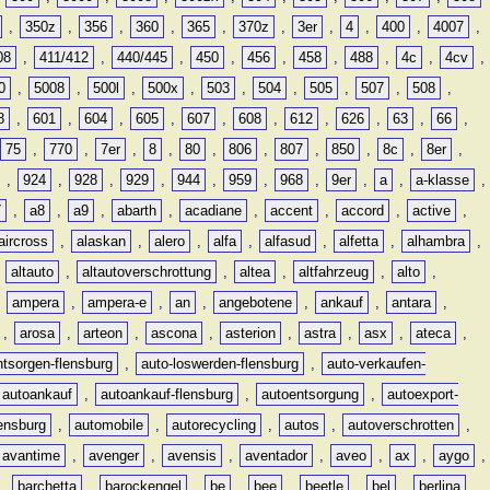
,
350z
,
356
,
360
,
365
,
370z
,
3er
,
4
,
400
,
4007
,
08
,
411/412
,
440/445
,
450
,
456
,
458
,
488
,
4c
,
4cv
,
0
,
5008
,
500l
,
500x
,
503
,
504
,
505
,
507
,
508
,
8
,
601
,
604
,
605
,
607
,
608
,
612
,
626
,
63
,
66
,
75
,
770
,
7er
,
8
,
80
,
806
,
807
,
850
,
8c
,
8er
,
,
924
,
928
,
929
,
944
,
959
,
968
,
9er
,
a
,
a-klasse
,
7
,
a8
,
a9
,
abarth
,
acadiane
,
accent
,
accord
,
active
,
aircross
,
alaskan
,
alero
,
alfa
,
alfasud
,
alfetta
,
alhambra
,
,
altauto
,
altautoverschrottung
,
altea
,
altfahrzeug
,
alto
,
,
ampera
,
ampera-e
,
an
,
angebotene
,
ankauf
,
antara
,
,
arosa
,
arteon
,
ascona
,
asterion
,
astra
,
asx
,
ateca
,
ntsorgen-flensburg
,
auto-loswerden-flensburg
,
auto-verkaufen-
autoankauf
,
autoankauf-flensburg
,
autoentsorgung
,
autoexport-
lensburg
,
automobile
,
autorecycling
,
autos
,
autoverschrotten
,
avantime
,
avenger
,
avensis
,
aventador
,
aveo
,
ax
,
aygo
,
,
barchetta
,
barockengel
,
be
,
bee
,
beetle
,
bel
,
berlina
,