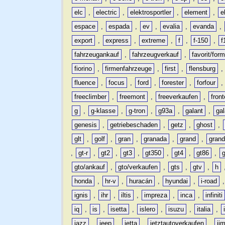
elc
,
electric
,
elektrosportler
,
element
,
e
espace
,
espada
,
ev
,
evalia
,
evanda
,
export
,
express
,
extreme
,
f
,
f-150
,
f
fahrzeugankauf
,
fahrzeugverkauf
,
favorit/for
fiorino
,
firmenfahrzeuge
,
first
,
flensburg
fluence
,
focus
,
ford
,
forester
,
forfour
freeclimber
,
freemont
,
freeverkaufen
,
front
g
,
g-klasse
,
g-tron
,
g93a
,
galant
,
ga
genesis
,
getriebeschaden
,
getz
,
ghost
,
glt
,
golf
,
gran
,
granada
,
grand
,
gran
,
gt-r
,
gt2
,
gt3
,
gt350
,
gt4
,
gt86
,
gto/ankauf
,
gto/verkaufen
,
gts
,
gtv
,
h
honda
,
hr-v
,
huracán
,
hyundai
,
i-road
ignis
,
ihr
,
iltis
,
impreza
,
inca
,
infiniti
iq
,
is
,
isetta
,
islero
,
isuzu
,
italia
,
jazz
,
jeep
,
jetta
,
jetztautoverkaufen
,
ji