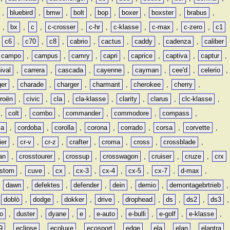
,
bluebird
,
bmw
,
bolt
,
bop
,
boxer
,
boxster
,
brabus
,
,
bx
,
c
,
c-crosser
,
c-hr
,
c-klasse
,
c-max
,
c-zero
,
c1
,
c6
,
c70
,
c8
,
cabrio
,
cactus
,
caddy
,
cadenza
,
caliber
campo
,
campus
,
camry
,
capri
,
caprice
,
captiva
,
captur
,
ival
,
carrera
,
cascada
,
cayenne
,
cayman
,
cee'd
,
celerio
,
ger
,
charade
,
charger
,
charmant
,
cherokee
,
cherry
,
troën
,
civic
,
cla
,
cla-klasse
,
clarity
,
clarus
,
clc-klasse
,
,
colt
,
combo
,
commander
,
commodore
,
compass
,
ia
,
cordoba
,
corolla
,
corona
,
corrado
,
corsa
,
corvette
,
ier
,
cr-v
,
cr-z
,
crafter
,
croma
,
cross
,
crossblade
,
an
,
crosstourer
,
crossup
,
crosswagon
,
cruiser
,
cruze
,
crx
stom
,
cuve
,
cx
,
cx-3
,
cx-4
,
cx-5
,
cx-7
,
d-max
,
,
dawn
,
defektes
,
defender
,
dein
,
demio
,
demontagebrtrieb
,
,
doblò
,
dodge
,
dokker
,
drive
,
drophead
,
ds
,
ds2
,
ds3
,
o
,
duster
,
dyane
,
e
,
e-auto
,
e-bulli
,
e-golf
,
e-klasse
,
9
,
eclipse
,
ecoluxe
,
ecosport
,
edge
,
ela
,
elan
,
elantra
,