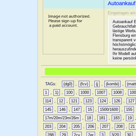
Autoankauf
Eingetragen am
Autoankauf E
Gebrauchtfah
lästige Werb
Flensburg ein
transparent 
höchstmöglic
herauszufinde
Ihr Modell a
keine persön
TAGs:
(dg0)
,
(fcv)
,
(j
,
(kombi)
,
(matt
1
,
1)
,
100
,
1000
,
1007
,
1008
,
10
114
,
12
,
121
,
123
,
124
,
126
,
127
145
,
146
,
147
,
15
,
1500/1600
,
155
17m/20m/23m/26m
,
18
,
181
,
183
,
19
203
,
204
,
205
,
206
,
207
,
208
,
21
,
288
,
29
,
2cv
,
2er
,
3
,
3/20
,
30