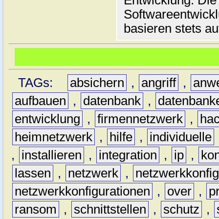
Entwicklung. Die
Softwareentwickl
basieren stets au
TAGs:
absichern
,
angriff
,
anw
aufbauen
,
datenbank
,
datenbank
entwicklung
,
firmennetzwerk
,
hac
heimnetzwerk
,
hilfe
,
individuelle
,
installieren
,
integration
,
ip
,
kon
lassen
,
netzwerk
,
netzwerkkonfig
netzwerkkonfigurationen
,
over
,
p
ransom
,
schnittstellen
,
schutz
,