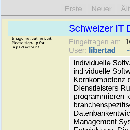
Erste
Neuer
Äl
Schweizer IT D
Eingetragen am:
1
User:
libertad
Individuelle Sof
individuelle Soft
Kernkompetenz d
Dienstleisters Ru
programmieren je
branchenspezifis
Datenbankentwic
Management Syst