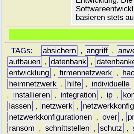
Entwicklung. Die
Softwareentwickl
basieren stets au
TAGs:
absichern
,
angriff
,
anw
aufbauen
,
datenbank
,
datenbank
entwicklung
,
firmennetzwerk
,
hac
heimnetzwerk
,
hilfe
,
individuelle
,
installieren
,
integration
,
ip
,
kon
lassen
,
netzwerk
,
netzwerkkonfig
netzwerkkonfigurationen
,
over
,
p
ransom
,
schnittstellen
,
schutz
,