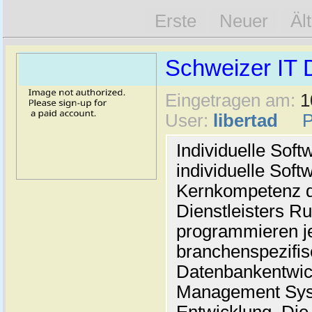
Erste
Neuer
Äl
Schweizer IT D
Eingetragen am:
1
User:
libertad
Individuelle Sof
individuelle Soft
Kernkompetenz d
Dienstleisters Ru
programmieren je
branchenspezifis
Datenbankentwic
Management Syst