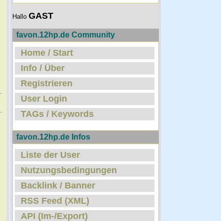
GAST
Hallo
favon.12hp.de Community
Home / Start
Info / Über
Registrieren
User Login
TAGs / Keywords
favon.12hp.de Infos
Liste der User
Nutzungsbedingungen
Backlink / Banner
RSS Feed (XML)
API (Im-/Export)