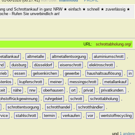
:
01-06-2026 (08:27:41)
von User:
mahmoud
PROFIL
ung und Schrottankauf in ganz NRW ★ einfach ★ schnell ★ zuverlässig ★
oche - Rufen Sie unverbindlich an!
URL:
schrottabholung.org/
etallankauf
,
altmetalle
,
altmetallentsorgung
,
aluminiumschrott
,
nd
,
duisburg
,
düsseldorf
,
eisenschrott
,
elektroschrott
,
rieb
,
essen
,
gelsenkirchen
,
gewerbe
,
haushaltsauflösung
,
in
stenlos
,
kupferschrott
,
meiner
,
messingschrott
,
metallankauf
,
keit
,
nähe
,
nrw
,
oberhausen
,
ort
,
privat
,
privatkunden.
,
rohstoffrückgewinnung
,
ruhrgebiet
,
schrott
,
schrottabholung
,
,
schrottentsorgung
,
schrotthandel
,
schrotthändler
,
rvice
,
stahlschrott
,
termin
,
verkaufen
,
vor
,
wertstoffrecycling
und
1 andere