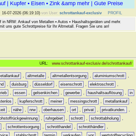
uf | Kupfer • Eisen • Zink &amp mehr | Gute Preise
:
16-07-2026 (06:19:10)
von User:
schrottankauf-exclusiv
PROFIL
f in NRW: Ankauf von Metallen • Autos • Haushaltsgeräten und mehr.
mit uns gute Schrottpreise für Ihr Altmetall. Fragen Sie uns an!
URL:
www.schrottankauf-exclusiv.de/schrottankauf/
etallankauf
,
altmetalle
,
altmetallentsorgung
,
aluminiumschrott
,
nd
,
duisburg
,
düsseldorf
,
eisenschrott
,
elektroschrott
,
rieb
,
essen
,
gelsenkirchen
,
gewerbe
,
haushaltsauflösung
,
in
stenlos
,
kupferschrott
,
meiner
,
messingschrott
,
metallankauf
,
keit
,
nähe
,
nrw
,
oberhausen
,
ort
,
privat
,
privatkunden.
,
rohstoffrückgewinnung
,
ruhrgebiet
,
schrott
,
schrottabholung
,
,
schrottentsorgung
,
schrotthandel
,
schrotthändler
,
rvice
,
stahlschrott
,
termin
,
verkaufen
,
vor
,
wertstoffrecycling