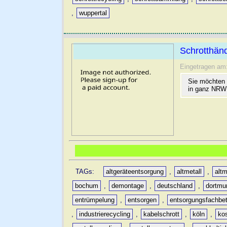
,
wuppertal
Schrotthänd
Eingetragen am
Sie möchten 
in ganz NRW 
TAGs:
altgeräteentsorgung
,
altmetall
,
altm
bochum
,
demontage
,
deutschland
,
dortmu
entrümpelung
,
entsorgen
,
entsorgungsfachbet
,
industrierecycling
,
kabelschrott
,
köln
,
ko