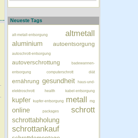
Neueste Tags
altmetall
alt-metall-entsorgung
aluminium
autoentsorgung
autoschrott-entsorgung
autoverschrottung
badewannen-
entsorgung
computerschrott
diät
gesundheit
ernährung
haus-und-
elektroschrott
health
kabel-entsorgung
metall
kupfer
kupfer-entsorgung
mg
schrott
online
packages
schrottabholung
schrottankauf
schrottdemontage