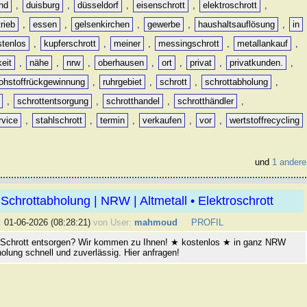
nd
,
duisburg
,
düsseldorf
,
eisenschrott
,
elektroschrott
,
rieb
,
essen
,
gelsenkirchen
,
gewerbe
,
haushaltsauflösung
,
in
stenlos
,
kupferschrott
,
meiner
,
messingschrott
,
metallankauf
,
keit
,
nähe
,
nrw
,
oberhausen
,
ort
,
privat
,
privatkunden.
,
rohstoffrückgewinnung
,
ruhrgebiet
,
schrott
,
schrottabholung
,
,
schrottentsorgung
,
schrotthandel
,
schrotthändler
,
rvice
,
stahlschrott
,
termin
,
verkaufen
,
vor
,
wertstoffrecycling
und
1 andere
Schrottabholung | NRW | Altmetall • Elektroschrott
:
01-06-2026 (08:28:21)
von User:
mahmoud
PROFIL
 Schrott entsorgen? Wir kommen zu Ihnen! ★ kostenlos ★ in ganz NRW
olung schnell und zuverlässig. Hier anfragen!