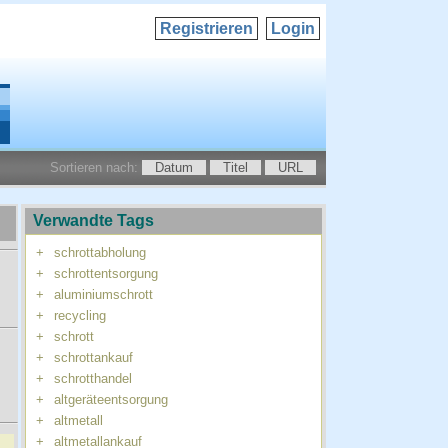
Registrieren
Login
Sortieren nach:
Datum
Titel
URL
Verwandte Tags
+
schrottabholung
+
schrottentsorgung
+
aluminiumschrott
+
recycling
+
schrott
+
schrottankauf
+
schrotthandel
+
altgeräteentsorgung
+
altmetall
+
altmetallankauf