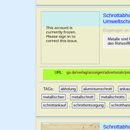
Schrottabho
Umweltschu
Eingetragen am
Metalle sind 
den Rohstoff
URL:
ga.de/verlag/anzeigen/advertorials/pr
TAGs:
abholung
,
aluminiumschrott
,
ankau
metallischen
,
metallschrott
,
metallschrotts
schrottankauf
,
schrottentsorgung
,
schrotthan
Schrottabho