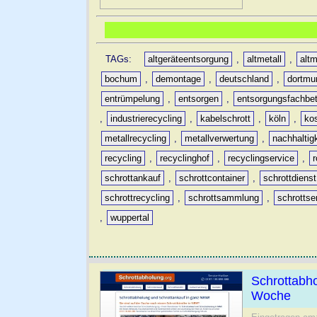
TAGs:
altgeräteentsorgung
,
altmetall
,
altm
bochum
,
demontage
,
deutschland
,
dortmu
entrümpelung
,
entsorgen
,
entsorgungsfachbet
,
industrierecycling
,
kabelschrott
,
köln
,
ko
metallrecycling
,
metallverwertung
,
nachhaltig
recycling
,
recyclinghof
,
recyclingservice
,
schrottankauf
,
schrottcontainer
,
schrottdienst
schrottrecycling
,
schrottsammlung
,
schrottse
,
wuppertal
Schrottabh
Woche