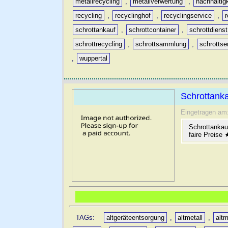
metallrecycling
,
metallverwertung
,
nachhaltig
recycling
,
recyclinghof
,
recyclingservice
,
schrottankauf
,
schrottcontainer
,
schrottdienst
schrottrecycling
,
schrottsammlung
,
schrottse
,
wuppertal
Schrottanka
Eingetragen am
Schrottankau
faire Preise
TAGs:
altgeräteentsorgung
,
altmetall
,
altm