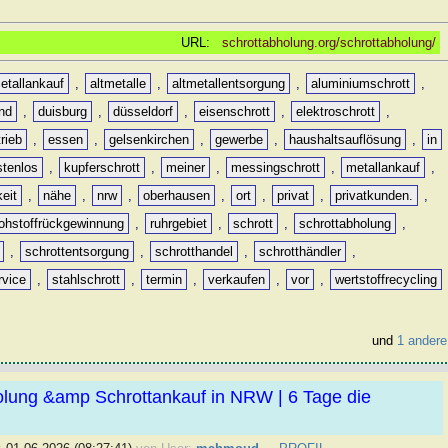
URL:
schrottabholung.org/schrottabholung/
etallankauf
,
altmetalle
,
altmetallentsorgung
,
aluminiumschrott
,
nd
,
duisburg
,
düsseldorf
,
eisenschrott
,
elektroschrott
,
rieb
,
essen
,
gelsenkirchen
,
gewerbe
,
haushaltsauflösung
,
in
stenlos
,
kupferschrott
,
meiner
,
messingschrott
,
metallankauf
,
keit
,
nähe
,
nrw
,
oberhausen
,
ort
,
privat
,
privatkunden.
,
rohstoffrückgewinnung
,
ruhrgebiet
,
schrott
,
schrottabholung
,
,
schrottentsorgung
,
schrotthandel
,
schrotthändler
,
rvice
,
stahlschrott
,
termin
,
verkaufen
,
vor
,
wertstoffrecycling
und
1 andere
olung &amp Schrottankauf in NRW | 6 Tage die