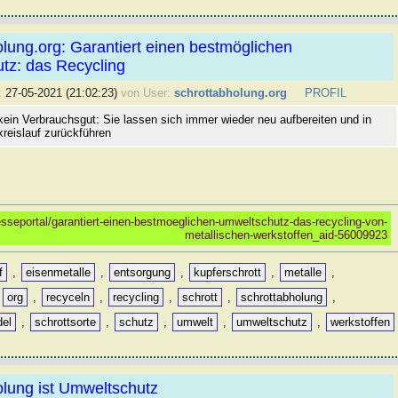
lung.org: Garantiert einen bestmöglichen
tz: das Recycling
:
27-05-2021 (21:02:23)
von User:
schrottabholung.org
PROFIL
kein Verbrauchsgut: Sie lassen sich immer wieder neu aufbereiten und in
kreislauf zurückführen
esseportal/garantiert-einen-bestmoeglichen-umweltschutz-das-recycling-von-
metallischen-werkstoffen_aid-56009923
f
,
eisenmetalle
,
entsorgung
,
kupferschrott
,
metalle
,
,
org
,
recyceln
,
recycling
,
schrott
,
schrottabholung
,
del
,
schrottsorte
,
schutz
,
umwelt
,
umweltschutz
,
werkstoffen
lung ist Umweltschutz