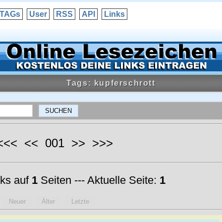
TAGs
User
RSS
API
Links
Tags: kupferschrott
 <<< << 001 >> >>>
ks auf
1
Seiten --- Aktuelle Seite:
1
Neuer
Älter
Letzte