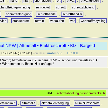
keit
,
nähe
,
nrw
,
oberhausen
,
ort
,
privat
,
privatkunden.
,
rohstoffrückgewinnung
,
ruhrgebiet
,
schrott
,
schrottabholung
,
,
schrottentsorgung
,
schrotthandel
,
schrotthändler
,
rvice
,
stahlschrott
,
termin
,
verkaufen
,
vor
,
wertstoffrecycling
uf NRW | Altmetall • Elektroschrott • Kfz | Bargeld
:
01-06-2026 (08:28:41)
von User:
mahmoud
PROFIL
f &amp; Altmetallankauf ★ in ganz NRW ★ schnell und zuverlässig ★
 ★ Wir kommen zu Ihnen. Hier anfragen!
URL:
schrottabholung.org/schrottankauf/
etallankauf
,
altmetalle
,
altmetallentsorgung
,
aluminiumschrott
,