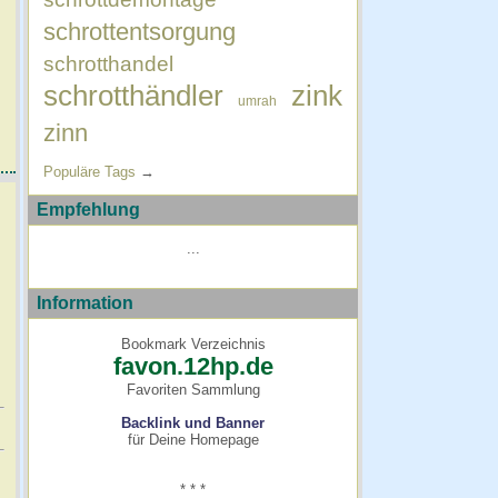
schrottentsorgung
schrotthandel
schrotthändler
zink
umrah
zinn
Populäre Tags
→
Empfehlung
...
Information
Bookmark Verzeichnis
favon.12hp.de
Favoriten Sammlung
Backlink und Banner
für Deine Homepage
* * *