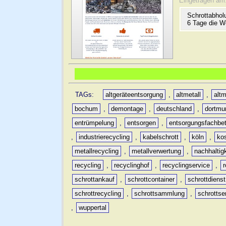
Eingetragen am
Schrottabhol
6 Tage die W
TAGs:
altgeräteentsorgung
,
altmetall
,
altm
bochum
,
demontage
,
deutschland
,
dortmu
entrümpelung
,
entsorgen
,
entsorgungsfachbet
,
industrierecycling
,
kabelschrott
,
köln
,
ko
metallrecycling
,
metallverwertung
,
nachhaltig
recycling
,
recyclinghof
,
recyclingservice
,
schrottankauf
,
schrottcontainer
,
schrottdienst
schrottrecycling
,
schrottsammlung
,
schrottse
,
wuppertal