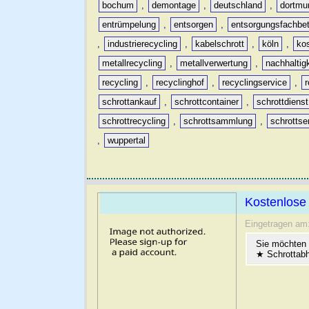
bochum
,
demontage
,
deutschland
,
dortmu
entrümpelung
,
entsorgen
,
entsorgungsfachbet
,
industrierecycling
,
kabelschrott
,
köln
,
ko
metallrecycling
,
metallverwertung
,
nachhaltig
recycling
,
recyclinghof
,
recyclingservice
,
schrottankauf
,
schrottcontainer
,
schrottdienst
schrottrecycling
,
schrottsammlung
,
schrottse
,
wuppertal
Kostenlose 
Eingetragen am
Sie möchten
★ Schrottabh