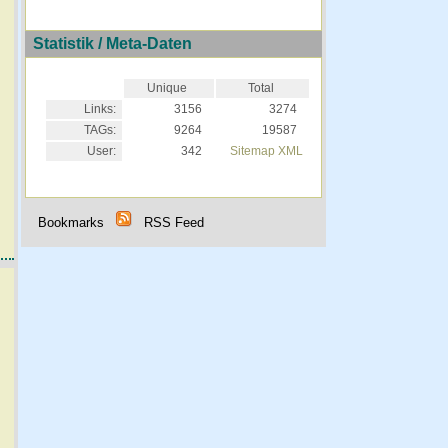
Statistik / Meta-Daten
Unique
Total
Links:
3156
3274
TAGs:
9264
19587
User:
342
Sitemap XML
Bookmarks
RSS Feed