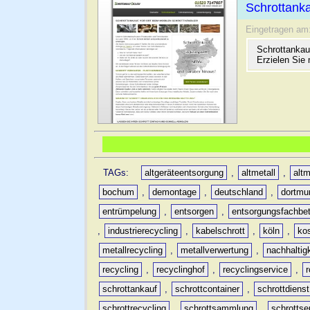
Schrottanka
Eingetragen am
Schrottankau
Erzielen Sie 
TAGs:
altgeräteentsorgung
,
altmetall
,
altm
bochum
,
demontage
,
deutschland
,
dortmu
entrümpelung
,
entsorgen
,
entsorgungsfachbet
,
industrierecycling
,
kabelschrott
,
köln
,
ko
metallrecycling
,
metallverwertung
,
nachhaltig
recycling
,
recyclinghof
,
recyclingservice
,
schrottankauf
,
schrottcontainer
,
schrottdienst
schrottrecycling
,
schrottsammlung
,
schrottse