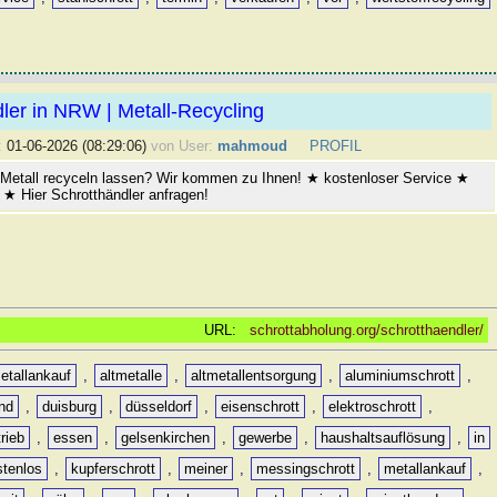
ler in NRW | Metall-Recycling
:
01-06-2026 (08:29:06)
von User:
mahmoud
PROFIL
Metall recyceln lassen? Wir kommen zu Ihnen! ★ kostenloser Service ★
★ Hier Schrotthändler anfragen!
URL:
schrottabholung.org/schrotthaendler/
etallankauf
,
altmetalle
,
altmetallentsorgung
,
aluminiumschrott
,
nd
,
duisburg
,
düsseldorf
,
eisenschrott
,
elektroschrott
,
rieb
,
essen
,
gelsenkirchen
,
gewerbe
,
haushaltsauflösung
,
in
stenlos
,
kupferschrott
,
meiner
,
messingschrott
,
metallankauf
,