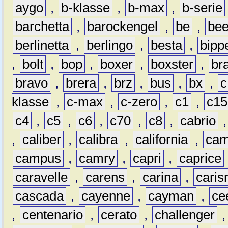
aygo
,
b-klasse
,
b-max
,
b-serie
barchetta
,
barockengel
,
be
,
be
berlinetta
,
berlingo
,
besta
,
bipp
,
bolt
,
bop
,
boxer
,
boxster
,
br
bravo
,
brera
,
brz
,
bus
,
bx
,
c
klasse
,
c-max
,
c-zero
,
c1
,
c15
c4
,
c5
,
c6
,
c70
,
c8
,
cabrio
,
caliber
,
calibra
,
california
,
cam
campus
,
camry
,
capri
,
caprice
caravelle
,
carens
,
carina
,
cari
cascada
,
cayenne
,
cayman
,
ce
,
centenario
,
cerato
,
challenger