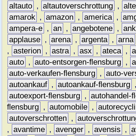
altauto
,
altautoverschrottung
,
alt
amarok
,
amazon
,
america
,
am
ampera-e
,
an
,
angebotene
,
ank
applause
,
arena
,
argenta
,
arna
,
asterion
,
astra
,
asx
,
ateca
,
a
auto
,
auto-entsorgen-flensburg
,
a
auto-verkaufen-flensburg
,
auto-ver
autoankauf
,
autoankauf-flensburg
autoexport-flensburg
,
autohandel-f
flensburg
,
automobile
,
autorecycl
autoverschrotten
,
autoverschrottun
,
avantime
,
avenger
,
avensis
,
a