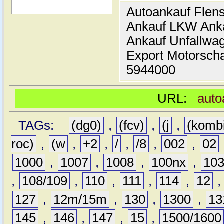
Autoankauf Flen
Ankauf LKW Ank
Ankauf Unfallwa
Export Motorsch
5944000
URL:
auto
TAGs:
(dg0)
,
(fcv)
,
(j
,
(komb
roc)
,
(w
,
+2
,
/
,
/8
,
002
,
02
1000
,
1007
,
1008
,
100nx
,
10
,
108/109
,
110
,
111
,
114
,
12
127
,
12m/15m
,
130
,
1300
,
13
145
,
146
,
147
,
15
,
1500/1600