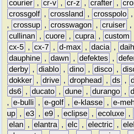
courier
,
cr-v
,
cr-z
,
crafter
,
cr
crossgolf
,
crossland
,
crosspolo
,
crossup
,
crosswagon
,
cruiser
,
cullinan
,
cuore
,
cupra
,
custom
cx-5
,
cx-7
,
d-max
,
dacia
,
dai
dauphine
,
dawn
,
defektes
,
defe
derby
,
diablo
,
dino
,
disco
,
dis
dokker
,
drive
,
drophead
,
ds
,
ds6
,
ducato
,
dune
,
durango
,
,
e-bulli
,
e-golf
,
e-klasse
,
e-meh
up
,
e3
,
e9
,
eclipse
,
ecoluxe
,
elan
,
elantra
,
elc
,
electric
,
ele