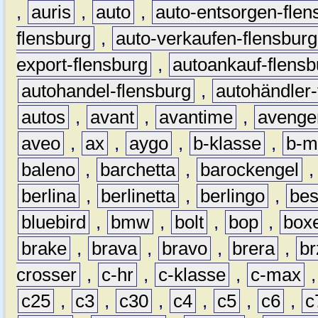
,
auris
,
auto
,
auto-entsorgen-flen
flensburg
,
auto-verkaufen-flensburg
export-flensburg
,
autoankauf-flensb
autohandel-flensburg
,
autohändler-
autos
,
avant
,
avantime
,
avenge
aveo
,
ax
,
aygo
,
b-klasse
,
b-m
baleno
,
barchetta
,
barockengel
berlina
,
berlinetta
,
berlingo
,
bes
bluebird
,
bmw
,
bolt
,
bop
,
box
brake
,
brava
,
bravo
,
brera
,
br
crosser
,
c-hr
,
c-klasse
,
c-max
c25
,
c3
,
c30
,
c4
,
c5
,
c6
,
c