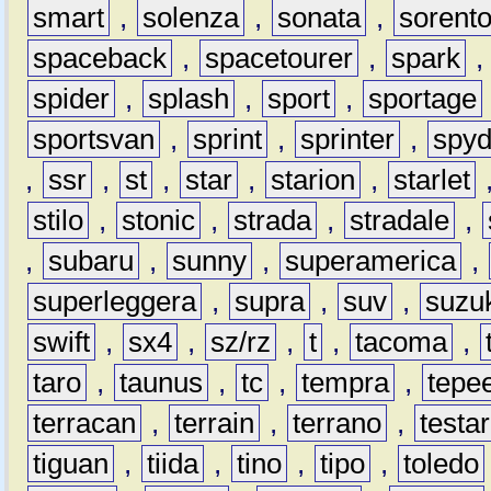
smart
,
solenza
,
sonata
,
sorent
spaceback
,
spacetourer
,
spark
spider
,
splash
,
sport
,
sportage
sportsvan
,
sprint
,
sprinter
,
spyd
,
ssr
,
st
,
star
,
starion
,
starlet
stilo
,
stonic
,
strada
,
stradale
,
,
subaru
,
sunny
,
superamerica
,
superleggera
,
supra
,
suv
,
suzu
swift
,
sx4
,
sz/rz
,
t
,
tacoma
,
taro
,
taunus
,
tc
,
tempra
,
tepe
terracan
,
terrain
,
terrano
,
testa
tiguan
,
tiida
,
tino
,
tipo
,
toledo