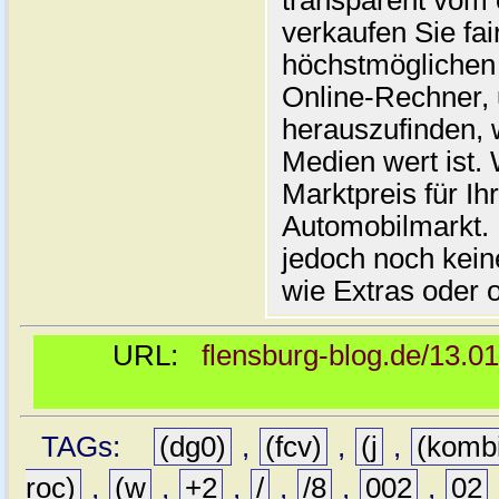
transparent vom 
verkaufen Sie fai
höchstmöglichen 
Online-Rechner,
herauszufinden, w
Medien wert ist. 
Marktpreis für I
Automobilmarkt. 
jedoch noch kein
wie Extras oder 
URL:
flensburg-blog.de/13.0
TAGs:
(dg0)
,
(fcv)
,
(j
,
(komb
roc)
,
(w
,
+2
,
/
,
/8
,
002
,
02