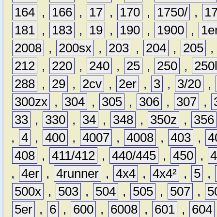
164
,
166
,
17
,
170
,
1750/
,
1
181
,
183
,
19
,
190
,
1900
,
1e
2008
,
200sx
,
203
,
204
,
205
212
,
220
,
240
,
25
,
250
,
250
288
,
29
,
2cv
,
2er
,
3
,
3/20
,
300zx
,
304
,
305
,
306
,
307
,
33
,
330
,
34
,
348
,
350z
,
356
,
4
,
400
,
4007
,
4008
,
403
,
4
408
,
411/412
,
440/445
,
450
,
,
4er
,
4runner
,
4x4
,
4x4²
,
5
,
500x
,
503
,
504
,
505
,
507
,
5
5er
,
6
,
600
,
6008
,
601
,
604