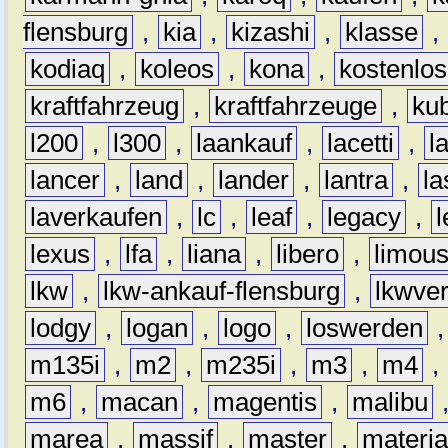
flensburg
,
kia
,
kizashi
,
klasse
,
kodiaq
,
koleos
,
kona
,
kostenlos
kraftfahrzeug
,
kraftfahrzeuge
,
kub
l200
,
l300
,
laankauf
,
lacetti
,
l
lancer
,
land
,
lander
,
lantra
,
la
laverkaufen
,
lc
,
leaf
,
legacy
,
lexus
,
lfa
,
liana
,
libero
,
limous
lkw
,
lkw-ankauf-flensburg
,
lkwver
lodgy
,
logan
,
logo
,
loswerden
m135i
,
m2
,
m235i
,
m3
,
m4
,
m6
,
macan
,
magentis
,
malibu
marea
,
massif
,
master
,
materi