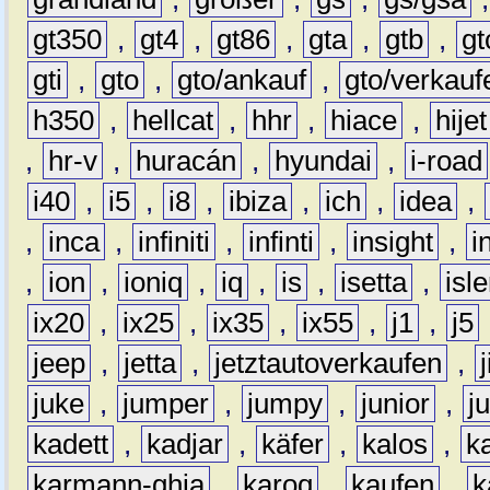
gt350
,
gt4
,
gt86
,
gta
,
gtb
,
gt
gti
,
gto
,
gto/ankauf
,
gto/verkauf
h350
,
hellcat
,
hhr
,
hiace
,
hijet
,
hr-v
,
huracán
,
hyundai
,
i-road
i40
,
i5
,
i8
,
ibiza
,
ich
,
idea
,
,
inca
,
infiniti
,
infinti
,
insight
,
i
,
ion
,
ioniq
,
iq
,
is
,
isetta
,
isl
ix20
,
ix25
,
ix35
,
ix55
,
j1
,
j5
jeep
,
jetta
,
jetztautoverkaufen
,
juke
,
jumper
,
jumpy
,
junior
,
j
kadett
,
kadjar
,
käfer
,
kalos
,
k
karmann-ghia
,
karoq
,
kaufen
,
k