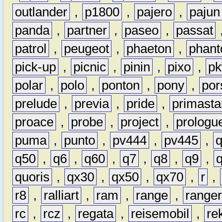
outlander
,
p1800
,
pajero
,
pajun
panda
,
partner
,
paseo
,
passat
patrol
,
peugeot
,
phaeton
,
phan
pick-up
,
picnic
,
pinin
,
pixo
,
p
polar
,
polo
,
ponton
,
pony
,
por
prelude
,
previa
,
pride
,
primasta
proace
,
probe
,
project
,
prologu
puma
,
punto
,
pv444
,
pv445
,
q50
,
q6
,
q60
,
q7
,
q8
,
q9
,
quoris
,
qx30
,
qx50
,
qx70
,
r
,
r8
,
ralliart
,
ram
,
range
,
range
rc
,
rcz
,
regata
,
reisemobil
,
re