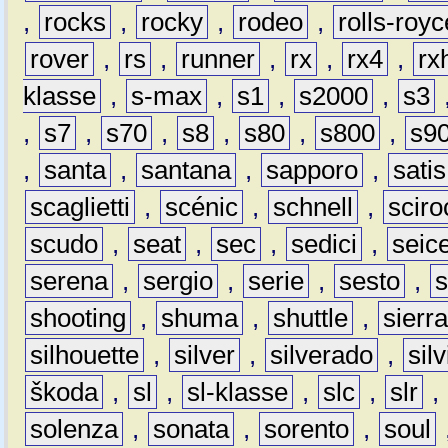
,
rocks
,
rocky
,
rodeo
,
rolls-royc
rover
,
rs
,
runner
,
rx
,
rx4
,
rx
klasse
,
s-max
,
s1
,
s2000
,
s3
,
s7
,
s70
,
s8
,
s80
,
s800
,
s9
,
santa
,
santana
,
sapporo
,
satis
scaglietti
,
scénic
,
schnell
,
sciro
scudo
,
seat
,
sec
,
sedici
,
seic
serena
,
sergio
,
serie
,
sesto
,
shooting
,
shuma
,
shuttle
,
sierr
silhouette
,
silver
,
silverado
,
silv
škoda
,
sl
,
sl-klasse
,
slc
,
slr
,
solenza
,
sonata
,
sorento
,
soul