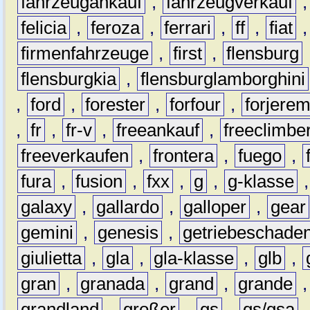
fahrzeugankauf
,
fahrzeugverkauf
felicia
,
feroza
,
ferrari
,
ff
,
fiat
firmenfahrzeuge
,
first
,
flensburg
flensburgkia
,
flensburglamborghini
,
ford
,
forester
,
forfour
,
forjere
,
fr
,
fr-v
,
freeankauf
,
freeclimbe
freeverkaufen
,
frontera
,
fuego
,
fura
,
fusion
,
fxx
,
g
,
g-klasse
galaxy
,
gallardo
,
galloper
,
gear
gemini
,
genesis
,
getriebeschade
giulietta
,
gla
,
gla-klasse
,
glb
,
gran
,
granada
,
grand
,
grande
grandland
,
großer
,
gs
,
gs/gsa