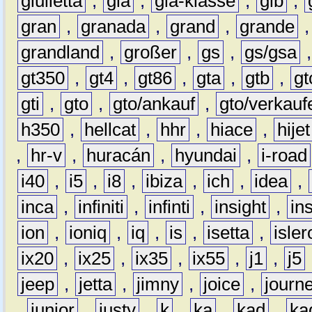
giulietta
,
gla
,
gla-klasse
,
glb
,
gran
,
granada
,
grand
,
grande
grandland
,
großer
,
gs
,
gs/gsa
gt350
,
gt4
,
gt86
,
gta
,
gtb
,
gt
gti
,
gto
,
gto/ankauf
,
gto/verkauf
h350
,
hellcat
,
hhr
,
hiace
,
hijet
,
hr-v
,
huracán
,
hyundai
,
i-road
i40
,
i5
,
i8
,
ibiza
,
ich
,
idea
,
inca
,
infiniti
,
infinti
,
insight
,
in
ion
,
ioniq
,
iq
,
is
,
isetta
,
isler
ix20
,
ix25
,
ix35
,
ix55
,
j1
,
j5
jeep
,
jetta
,
jimny
,
joice
,
journ
,
junior
,
justy
,
k
,
ka
,
kad
,
ka