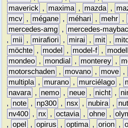
maverick
,
maxima
,
mazda
,
ma
mcv
,
mégane
,
méhari
,
mehr
,
mercedes-amg
,
mercedes-mayba
,
mii
,
mirafiori
,
mirai
,
mit
,
mit
möchte
,
model
,
model-f
,
model
mondeo
,
mondial
,
monterey
,
m
motorschaden
,
movano
,
move
,
multipla
,
murano
,
murciélago
,
navara
,
nemo
,
neue
,
nicht
,
ni
,
note
,
np300
,
nsx
,
nubira
,
nu
nv400
,
nx
,
octavia
,
ohne
,
oly
,
opel
,
opirus
,
optima
,
orion
,