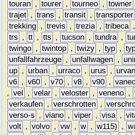
touran
,
tourer
,
tourneo
,
towner
trajet
,
trans
,
transit
,
transporter
trekking
,
trevis
,
trezia
,
tribeca
trs
,
tt
,
tts
,
tucson
,
tundra
,
tu
twingo
,
twintop
,
twizy
,
typ
,
ty
unfallfahrzeuge
,
unfallwagen
,
un
up
,
urban
,
urraco
,
urus
,
urva
v6
,
v60
,
v70
,
v8
,
v90
,
vane
,
vel
,
velar
,
veloster
,
veneno
,
verkaufen
,
verschrotten
,
verschro
verso-s
,
viano
,
viper
,
visa
,
vi
volt
,
volvo
,
vw
,
w
,
w115)
,
w