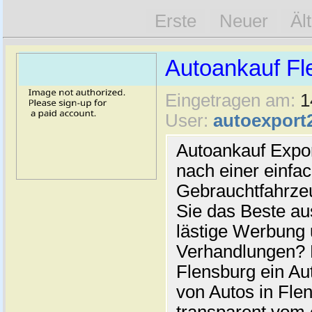
Erste
Neuer
Äl
Autoankauf Fl
Eingetragen am:
1
User:
autoexport
Autoankauf Expo
nach einer einfac
Gebrauchtfahrze
Sie das Beste au
lästige Werbung
Verhandlungen? 
Flensburg ein Au
von Autos in Flen