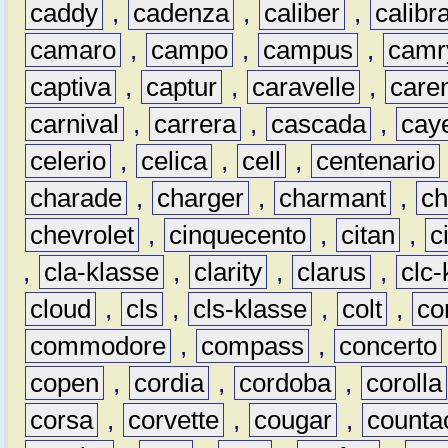
caddy
,
cadenza
,
caliber
,
calibr
camaro
,
campo
,
campus
,
camr
captiva
,
captur
,
caravelle
,
care
carnival
,
carrera
,
cascada
,
cay
celerio
,
celica
,
cell
,
centenario
charade
,
charger
,
charmant
,
ch
chevrolet
,
cinquecento
,
citan
,
c
,
cla-klasse
,
clarity
,
clarus
,
clc-
cloud
,
cls
,
cls-klasse
,
colt
,
c
commodore
,
compass
,
concerto
copen
,
cordia
,
cordoba
,
corolla
corsa
,
corvette
,
cougar
,
counta