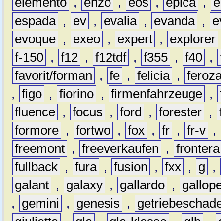
elemento
,
enzo
,
eos
,
epica
,
e
espada
,
ev
,
evalia
,
evanda
,
e
evoque
,
exeo
,
expert
,
explorer
f-150
,
f12
,
f12tdf
,
f355
,
f40
,
favorit/forman
,
fe
,
felicia
,
feroz
,
figo
,
fiorino
,
firmenfahrzeuge
,
fluence
,
focus
,
ford
,
forester
,
formore
,
fortwo
,
fox
,
fr
,
fr-v
,
freemont
,
freeverkaufen
,
frontera
fullback
,
fura
,
fusion
,
fxx
,
g
,
galant
,
galaxy
,
gallardo
,
gallop
,
gemini
,
genesis
,
getriebeschad