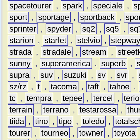
spacetourer
,
spark
,
speciale
,
s
sport
,
sportage
,
sportback
,
spo
sprinter
,
spyder
,
sq2
,
sq5
,
sq
starion
,
starlet
,
stelvio
,
stepwa
strada
,
stradale
,
stream
,
street
sunny
,
superamerica
,
superb
,
supra
,
suv
,
suzuki
,
sv
,
svr
,
sz/rz
,
t
,
tacoma
,
taft
,
tahoe
,
tc
,
tempra
,
tepee
,
tercel
,
teri
terrain
,
terrano
,
testarossa
,
thu
tiida
,
tino
,
tipo
,
toledo
,
totals
tourer
,
tourneo
,
towner
,
toyota