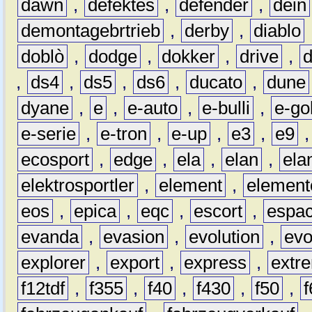
dawn
,
defektes
,
defender
,
dein
demontagebrtrieb
,
derby
,
diablo
doblò
,
dodge
,
dokker
,
drive
,
,
ds4
,
ds5
,
ds6
,
ducato
,
dune
dyane
,
e
,
e-auto
,
e-bulli
,
e-gol
e-serie
,
e-tron
,
e-up
,
e3
,
e9
ecosport
,
edge
,
ela
,
elan
,
ela
elektrosportler
,
element
,
element
eos
,
epica
,
eqc
,
escort
,
espa
evanda
,
evasion
,
evolution
,
ev
explorer
,
export
,
express
,
extr
f12tdf
,
f355
,
f40
,
f430
,
f50
,
f