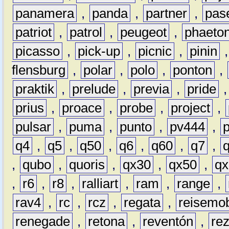
panamera
,
panda
,
partner
,
pas
patriot
,
patrol
,
peugeot
,
phaeto
picasso
,
pick-up
,
picnic
,
pinin
flensburg
,
polar
,
polo
,
ponton
,
praktik
,
prelude
,
previa
,
pride
prius
,
proace
,
probe
,
project
,
pulsar
,
puma
,
punto
,
pv444
,
q4
,
q5
,
q50
,
q6
,
q60
,
q7
,
,
qubo
,
quoris
,
qx30
,
qx50
,
qx
,
r6
,
r8
,
ralliart
,
ram
,
range
,
rav4
,
rc
,
rcz
,
regata
,
reisemob
renegade
,
retona
,
reventón
,
re