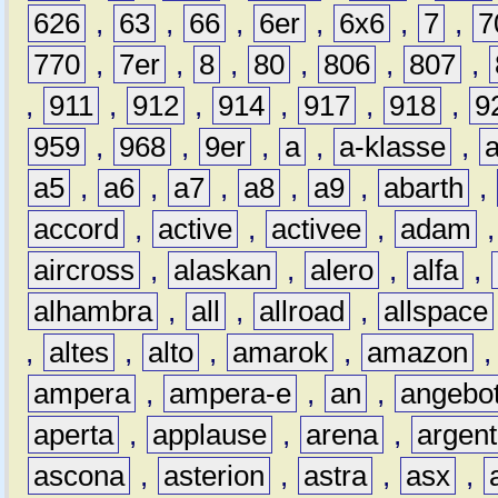
626
,
63
,
66
,
6er
,
6x6
,
7
,
7
770
,
7er
,
8
,
80
,
806
,
807
,
,
911
,
912
,
914
,
917
,
918
,
9
959
,
968
,
9er
,
a
,
a-klasse
,
a5
,
a6
,
a7
,
a8
,
a9
,
abarth
,
accord
,
active
,
activee
,
adam
aircross
,
alaskan
,
alero
,
alfa
,
alhambra
,
all
,
allroad
,
allspace
,
altes
,
alto
,
amarok
,
amazon
ampera
,
ampera-e
,
an
,
angebo
aperta
,
applause
,
arena
,
argen
ascona
,
asterion
,
astra
,
asx
,