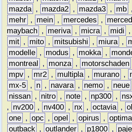
mazda
,
mazda2
,
mazda3
,
mb
mehr
,
mein
,
mercedes
,
merce
maybach
,
meriva
,
micra
,
midi
mit
,
mito
,
mitsubishi
,
miura
,
modelle
,
modus
,
mokka
,
mond
montreal
,
monza
,
motorschaden
mpv
,
mr2
,
multipla
,
murano
,
mx-5
,
n
,
navara
,
nemo
,
neue
nissan
,
nitro
,
note
,
np300
,
ns
,
nv200
,
nv400
,
nx
,
octavia
,
o
one
,
opc
,
opel
,
opirus
,
optim
outback
,
outlander
,
p1800
,
paje