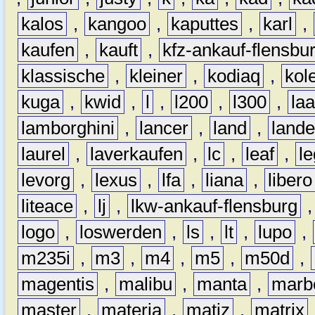
kalos
,
kangoo
,
kaputtes
,
karl
,
kaufen
,
kauft
,
kfz-ankauf-flensbu
klassische
,
kleiner
,
kodiaq
,
kol
kuga
,
kwid
,
l
,
l200
,
l300
,
la
lamborghini
,
lancer
,
land
,
lande
laurel
,
laverkaufen
,
lc
,
leaf
,
l
levorg
,
lexus
,
lfa
,
liana
,
libero
liteace
,
lj
,
lkw-ankauf-flensburg
logo
,
loswerden
,
ls
,
lt
,
lupo
,
m235i
,
m3
,
m4
,
m5
,
m50d
,
magentis
,
malibu
,
manta
,
marb
master
,
materia
,
matiz
,
matrix