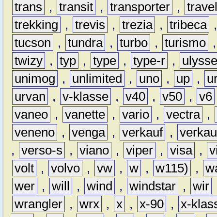
trans
,
transit
,
transporter
,
travel
trekking
,
trevis
,
trezia
,
tribeca
tucson
,
tundra
,
turbo
,
turismo
twizy
,
typ
,
type
,
type-r
,
ulyss
unimog
,
unlimited
,
uno
,
up
,
u
urvan
,
v-klasse
,
v40
,
v50
,
v6
vaneo
,
vanette
,
vario
,
vectra
,
veneno
,
venga
,
verkauf
,
verkau
,
verso-s
,
viano
,
viper
,
visa
,
v
volt
,
volvo
,
vw
,
w
,
w115)
,
w
wer
,
will
,
wind
,
windstar
,
wir
wrangler
,
wrx
,
x
,
x-90
,
x-klas