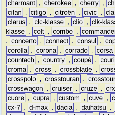
charmant
,
cherokee
,
cherry
,
ch
citan
,
citigo
,
citroën
,
civic
,
cla
clarus
,
clc-klasse
,
clio
,
clk-kla
klasse
,
colt
,
combo
,
commande
,
concerto
,
connect
,
consul
,
co
corolla
,
corona
,
corrado
,
corsa
countach
,
country
,
coupé
,
couri
croma
,
cross
,
crossblade
,
cros
crosspolo
,
crosstouran
,
crosstou
crosswagon
,
cruiser
,
cruze
,
cr
cuore
,
cupra
,
custom
,
cuve
,
cx-7
,
d-max
,
dacia
,
daihatsu
,