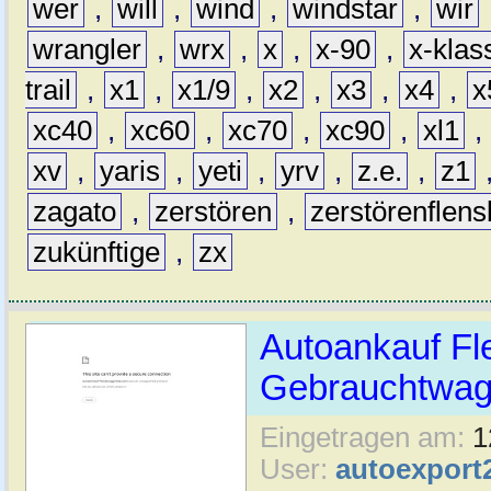
wer
,
will
,
wind
,
windstar
,
wir
wrangler
,
wrx
,
x
,
x-90
,
x-klas
trail
,
x1
,
x1/9
,
x2
,
x3
,
x4
,
x
xc40
,
xc60
,
xc70
,
xc90
,
xl1
,
xv
,
yaris
,
yeti
,
yrv
,
z.e.
,
z1
zagato
,
zerstören
,
zerstörenflen
zukünftige
,
zx
Autoankauf Fl
Gebrauchtwage
Eingetragen am:
1
User:
autoexport