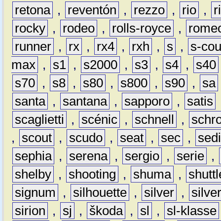
retona
,
reventón
,
rezzo
,
rio
,
r
rocky
,
rodeo
,
rolls-royce
,
rome
runner
,
rx
,
rx4
,
rxh
,
s
,
s-co
max
,
s1
,
s2000
,
s3
,
s4
,
s40
s70
,
s8
,
s80
,
s800
,
s90
,
sa
santa
,
santana
,
sapporo
,
satis
scaglietti
,
scénic
,
schnell
,
schro
,
scout
,
scudo
,
seat
,
sec
,
sedi
sephia
,
serena
,
sergio
,
serie
,
shelby
,
shooting
,
shuma
,
shuttl
signum
,
silhouette
,
silver
,
silve
sirion
,
sj
,
škoda
,
sl
,
sl-klasse