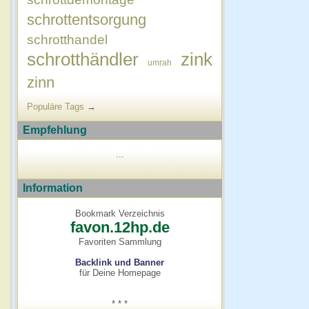
schrottentsorgung
schrotthandel
schrotthändler
zink
umrah
zinn
Populäre Tags
→
Empfehlung
...
Information
Bookmark Verzeichnis
favon.12hp.de
Favoriten Sammlung
Backlink und Banner
für Deine Homepage
* * *