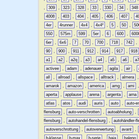
,
309
,
323
,
328
,
33
,
330
,
34
,
348
4008
,
403
,
404
,
405
,
406
,
407
,
4
4er
,
4runner
,
4x4
,
4x4²
,
5
,
50
,
50
550
,
575m
,
599
,
5er
,
6
,
600
,
600
6er
,
6x6
,
7
,
70
,
700
,
718
,
742
,
90
,
900
,
911
,
912
,
914
,
917
,
918
a1
,
a2
,
a2q
,
a3
,
a4
,
a5
,
a6
,
a
activee
,
adam
,
adenauer
,
agila
,
air
,
all
,
allroad
,
allspace
,
alltrack
,
almera
amarok
,
amazon
,
america
,
amg
,
ami
aperta
,
applause
,
arena
,
argenta
,
arna
atlas
,
atos
,
audi
,
auris
,
auto
,
auto-e
flensburg
,
auto-verschrotten
,
autoabholung
,
flensburg
,
autohandel-flensburg
,
autohändler-f
autoverschrottung
,
autoverwertung
,
avant
,
b-klasse
,
b-max
,
b-serie
,
baja
,
baleno