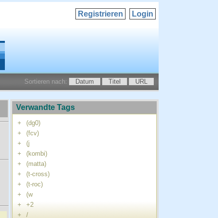
Registrieren
Login
Sortieren nach:
Datum
Titel
URL
Verwandte Tags
+
(dg0)
+
(fcv)
+
(j
+
(kombi)
+
(matta)
+
(t-cross)
+
(t-roc)
+
(w
+
+2
+
/