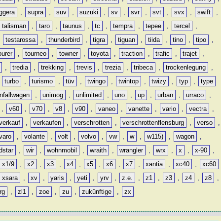
ggera
,
supra
,
suv
,
suzuki
,
sv
,
svr
,
svt
,
svx
,
swift
,
talisman
,
taro
,
taunus
,
tc
,
tempra
,
tepee
,
tercel
,
,
testarossa
,
thunderbird
,
tigra
,
tiguan
,
tiida
,
tino
,
tipo
,
ourer
,
tourneo
,
towner
,
toyota
,
traction
,
trafic
,
trajet
,
,
tredia
,
trekking
,
trevis
,
trezia
,
tribeca
,
trockenlegung
,
,
turbo
,
turismo
,
tüv
,
twingo
,
twintop
,
twizy
,
typ
,
type
nfallwagen
,
unimog
,
unlimited
,
uno
,
up
,
urban
,
urraco
,
,
v60
,
v70
,
v8
,
v90
,
vaneo
,
vanette
,
vario
,
vectra
,
verkauf
,
verkaufen
,
verschrotten
,
verschrottenflensburg
,
verso
,
varo
,
volante
,
volt
,
volvo
,
vw
,
w
,
w115)
,
wagon
,
dstar
,
wir
,
wohnmobil
,
wraith
,
wrangler
,
wrx
,
x
,
x-90
,
x1/9
,
x2
,
x3
,
x4
,
x5
,
x6
,
x7
,
xantia
,
xc40
,
xc60
xsara
,
xv
,
yaris
,
yeti
,
yrv
,
z.e.
,
z1
,
z3
,
z4
,
z8
,
rg
,
zl1
,
zoe
,
zu
,
zukünftige
,
zx