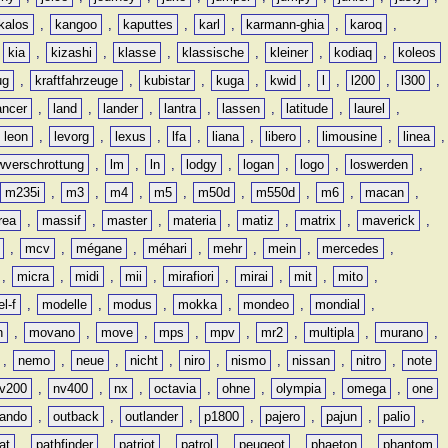
kalos
,
kangoo
,
kaputtes
,
karl
,
karmann-ghia
,
karoq
,
,
kia
,
kizashi
,
klasse
,
klassische
,
kleiner
,
kodiaq
,
koleos
ug
,
kraftfahrzeuge
,
kubistar
,
kuga
,
kwid
,
l
,
l200
,
l300
,
ancer
,
land
,
lander
,
lantra
,
lassen
,
latitude
,
laurel
,
leon
,
levorg
,
lexus
,
lfa
,
liana
,
libero
,
limousine
,
linea
,
wverschrottung
,
lm
,
ln
,
lodgy
,
logan
,
logo
,
loswerden
,
m235i
,
m3
,
m4
,
m5
,
m50d
,
m550d
,
m6
,
macan
,
rea
,
massif
,
master
,
materia
,
matiz
,
matrix
,
maverick
,
,
mcv
,
mégane
,
méhari
,
mehr
,
mein
,
mercedes
,
,
micra
,
midi
,
mii
,
mirafiori
,
mirai
,
mit
,
mito
,
l-f
,
modelle
,
modus
,
mokka
,
mondeo
,
mondial
,
n
,
movano
,
move
,
mps
,
mpv
,
mr2
,
multipla
,
murano
,
,
nemo
,
neue
,
nicht
,
niro
,
nismo
,
nissan
,
nitro
,
note
v200
,
nv400
,
nx
,
octavia
,
ohne
,
olympia
,
omega
,
one
lando
,
outback
,
outlander
,
p1800
,
pajero
,
pajun
,
palio
,
at
,
pathfinder
,
patriot
,
patrol
,
peugeot
,
phaeton
,
phantom