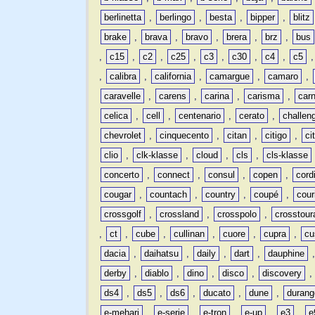
berlinetta
,
berlingo
,
besta
,
bipper
,
blitz
brake
,
brava
,
bravo
,
brera
,
brz
,
bus
,
c15
,
c2
,
c25
,
c3
,
c30
,
c4
,
c5
,
calibra
,
california
,
camargue
,
camaro
,
caravelle
,
carens
,
carina
,
carisma
,
carn
celica
,
cell
,
centenario
,
cerato
,
challen
chevrolet
,
cinquecento
,
citan
,
citigo
,
ci
clio
,
clk-klasse
,
cloud
,
cls
,
cls-klasse
concerto
,
connect
,
consul
,
copen
,
cord
cougar
,
countach
,
country
,
coupé
,
cour
crossgolf
,
crossland
,
crosspolo
,
crosstour
,
ct
,
cube
,
cullinan
,
cuore
,
cupra
,
cu
dacia
,
daihatsu
,
daily
,
dart
,
dauphine
derby
,
diablo
,
dino
,
disco
,
discovery
ds4
,
ds5
,
ds6
,
ducato
,
dune
,
durang
e-mehari
,
e-serie
,
e-tron
,
e-up
,
e3
,
e