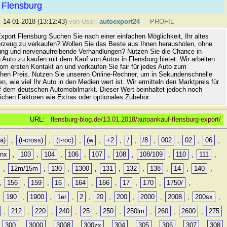
 Flensburg
:
14-01-2018 (13:12:43)
von User:
autoexport24
PROFIL
xport Flensburg Suchen Sie nach einer einfachen Möglichkeit, Ihr altes
rzeug zu verkaufen? Wollen Sie das Beste aus Ihnen herausholen, ohne
ung und nervenaufreibende Verhandlungen? Nutzen Sie die Chance in
 Auto zu kaufen mit dem Kauf von Autos in Flensburg bietet. Wir arbeiten
vom ersten Kontakt an und verkaufen Sie fair für jedes Auto zum
hen Preis. Nutzen Sie unseren Online-Rechner, um in Sekundenschnelle
n, wie viel Ihr Auto in den Medien wert ist. Wir ermitteln den Marktpreis für
uf dem deutschen Automobilmarkt. Dieser Wert beinhaltet jedoch noch
lichen Faktoren wie Extras oder optionales Zubehör.
URL:
flensburg-blog.de/13.01.2018/autoankauf-flensburg-export/
a)
,
(t-cross)
,
(t-roc)
,
(w
,
+2
,
/
,
/8
,
002
,
02
,
06
,
0nx
,
103
,
104
,
106
,
107
,
108
,
108/109
,
110
,
111
,
,
12m/15m
,
130
,
1300
,
131
,
132
,
138
,
14
,
140
,
,
156
,
159
,
16
,
164
,
166
,
17
,
170
,
1750/
,
,
190
,
1900
,
1er
,
2
,
20
,
200
,
2000
,
2008
,
200sx
,
,
212
,
220
,
240
,
25
,
250
,
250lm
,
260
,
2600
,
275
,
300
,
3000
,
3008
,
300zx
,
304
,
305
,
306
,
307
,
308