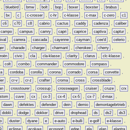
,
bluebird
,
bmw
,
bolt
,
bop
,
boxer
,
boxster
,
brabus
,
,
bx
,
c
,
c-crosser
,
c-hr
,
c-klasse
,
c-max
,
c-zero
,
c1
,
c6
,
c70
,
c8
,
cabrio
,
cactus
,
caddy
,
cadenza
,
caliber
campo
,
campus
,
camry
,
capri
,
caprice
,
captiva
,
captur
,
ival
,
carrera
,
cascada
,
cayenne
,
cayman
,
cee'd
,
celerio
,
ger
,
charade
,
charger
,
charmant
,
cherokee
,
cherry
,
troën
,
civic
,
cla
,
cla-klasse
,
clarity
,
clarus
,
clc-klasse
,
,
colt
,
combo
,
commander
,
commodore
,
compass
,
ia
,
cordoba
,
corolla
,
corona
,
corrado
,
corsa
,
corvette
,
ier
,
cr-v
,
cr-z
,
crafter
,
croma
,
cross
,
crossblade
,
an
,
crosstourer
,
crossup
,
crosswagon
,
cruiser
,
cruze
,
crx
stom
,
cuve
,
cx
,
cx-3
,
cx-4
,
cx-5
,
cx-7
,
d-max
,
,
dawn
,
defektes
,
defender
,
dein
,
demio
,
demontagebrtrieb
,
,
doblò
,
dodge
,
dokker
,
drive
,
drophead
,
ds
,
ds2
,
ds3
,
o
,
duster
,
dyane
,
e
,
e-auto
,
e-bulli
,
e-golf
,
e-klasse
,
9
,
eclipse
,
ecoluxe
,
ecosport
,
edge
,
ela
,
elan
,
elantra
,