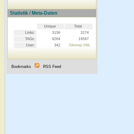
Statistik / Meta-Daten
Unique
Total
Links:
3156
3274
TAGs:
9264
19587
User:
342
Sitemap XML
Bookmarks
RSS Feed