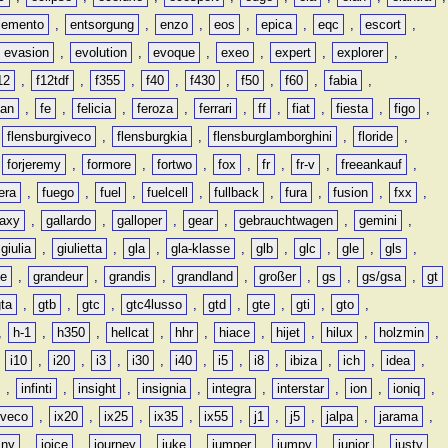
lemento
,
entsorgung
,
enzo
,
eos
,
epica
,
eqc
,
escort
,
evasion
,
evolution
,
evoque
,
exeo
,
expert
,
explorer
,
12
,
f12tdf
,
f355
,
f40
,
f430
,
f50
,
f60
,
fabia
,
man
,
fe
,
felicia
,
feroza
,
ferrari
,
ff
,
fiat
,
fiesta
,
figo
,
,
flensburgiveco
,
flensburgkia
,
flensburglamborghini
,
floride
,
,
forjeremy
,
formore
,
fortwo
,
fox
,
fr
,
fr-v
,
freeankauf
,
era
,
fuego
,
fuel
,
fuelcell
,
fullback
,
fura
,
fusion
,
fxx
,
laxy
,
gallardo
,
galloper
,
gear
,
gebrauchtwagen
,
gemini
,
giulia
,
giulietta
,
gla
,
gla-klasse
,
glb
,
glc
,
gle
,
gls
,
de
,
grandeur
,
grandis
,
grandland
,
großer
,
gs
,
gs/gsa
,
gt
gta
,
gtb
,
gtc
,
gtc4lusso
,
gtd
,
gte
,
gti
,
gto
,
,
h-1
,
h350
,
hellcat
,
hhr
,
hiace
,
hijet
,
hilux
,
holzmin
,
,
i10
,
i20
,
i3
,
i30
,
i40
,
i5
,
i8
,
ibiza
,
ich
,
idea
,
,
infinti
,
insight
,
insignia
,
integra
,
interstar
,
ion
,
ioniq
,
iveco
,
ix20
,
ix25
,
ix35
,
ix55
,
j1
,
j5
,
jalpa
,
jarama
,
mny
,
joice
,
journey
,
juke
,
jumper
,
jumpy
,
junior
,
justy
,