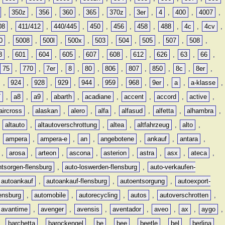
,
350z
,
356
,
360
,
365
,
370z
,
3er
,
4
,
400
,
4007
,
08
,
411/412
,
440/445
,
450
,
456
,
458
,
488
,
4c
,
4cv
,
0
,
5008
,
500l
,
500x
,
503
,
504
,
505
,
507
,
508
,
8
,
601
,
604
,
605
,
607
,
608
,
612
,
626
,
63
,
66
,
75
,
770
,
7er
,
8
,
80
,
806
,
807
,
850
,
8c
,
8er
,
,
924
,
928
,
929
,
944
,
959
,
968
,
9er
,
a
,
a-klasse
,
7
,
a8
,
a9
,
abarth
,
acadiane
,
accent
,
accord
,
active
,
aircross
,
alaskan
,
alero
,
alfa
,
alfasud
,
alfetta
,
alhambra
,
,
altauto
,
altautoverschrottung
,
altea
,
altfahrzeug
,
alto
,
,
ampera
,
ampera-e
,
an
,
angebotene
,
ankauf
,
antara
,
,
arosa
,
arteon
,
ascona
,
asterion
,
astra
,
asx
,
ateca
,
ntsorgen-flensburg
,
auto-loswerden-flensburg
,
auto-verkaufen-
autoankauf
,
autoankauf-flensburg
,
autoentsorgung
,
autoexport-
lensburg
,
automobile
,
autorecycling
,
autos
,
autoverschrotten
,
avantime
,
avenger
,
avensis
,
aventador
,
aveo
,
ax
,
aygo
,
,
barchetta
,
barockengel
,
be
,
bee
,
beetle
,
bel
,
berlina
,