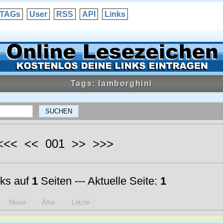
TAGs
User
RSS
API
Links
Tags: lamborghini
 <<< << 001 >> >>>
ks auf
1
Seiten --- Aktuelle Seite:
1
Neuer
Älter
Letzte