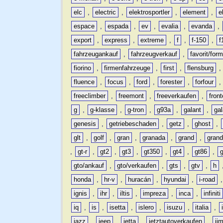
elc
,
electric
,
elektrosportler
,
element
,
e
espace
,
espada
,
ev
,
evalia
,
evanda
,
export
,
express
,
extreme
,
f
,
f-150
,
f
fahrzeugankauf
,
fahrzeugverkauf
,
favorit/for
fiorino
,
firmenfahrzeuge
,
first
,
flensburg
fluence
,
focus
,
ford
,
forester
,
forfour
freeclimber
,
freemont
,
freeverkaufen
,
front
g
,
g-klasse
,
g-tron
,
g93a
,
galant
,
ga
genesis
,
getriebeschaden
,
getz
,
ghost
,
glt
,
golf
,
gran
,
granada
,
grand
,
gran
,
gt-r
,
gt2
,
gt3
,
gt350
,
gt4
,
gt86
,
gto/ankauf
,
gto/verkaufen
,
gts
,
gtv
,
h
honda
,
hr-v
,
huracán
,
hyundai
,
i-road
ignis
,
ihr
,
iltis
,
impreza
,
inca
,
infiniti
iq
,
is
,
isetta
,
islero
,
isuzu
,
italia
,
jazz
,
jeep
,
jetta
,
jetztautoverkaufen
,
ji