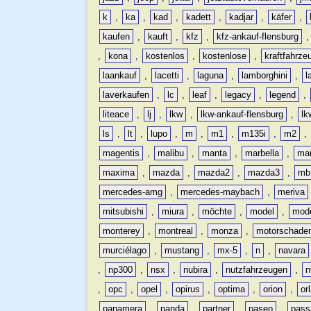
k
,
ka
,
kad
,
kadett
,
kadjar
,
käfer
,
kaufen
,
kauft
,
kfz
,
kfz-ankauf-flensburg
,
kona
,
kostenlos
,
kostenlose
,
kraftfahrze
laankauf
,
lacetti
,
laguna
,
lamborghini
,
l
laverkaufen
,
lc
,
leaf
,
legacy
,
legend
,
liteace
,
lj
,
lkw
,
lkw-ankauf-flensburg
,
lk
ls
,
lt
,
lupo
,
m
,
m1
,
m135i
,
m2
,
magentis
,
malibu
,
manta
,
marbella
,
ma
maxima
,
mazda
,
mazda2
,
mazda3
,
mb
mercedes-amg
,
mercedes-maybach
,
meriva
mitsubishi
,
miura
,
möchte
,
model
,
mode
monterey
,
montreal
,
monza
,
motorschade
murciélago
,
mustang
,
mx-5
,
n
,
navara
,
np300
,
nsx
,
nubira
,
nutzfahrzeugen
,
n
,
opc
,
opel
,
opirus
,
optima
,
orion
,
or
panamera
,
panda
,
partner
,
paseo
,
pass