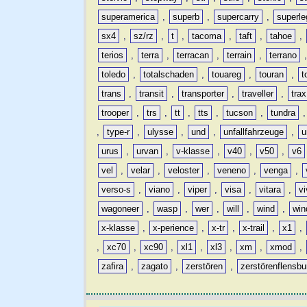
superamerica
,
superb
,
supercarry
,
superle
sx4
,
sz/rz
,
t
,
tacoma
,
taft
,
tahoe
,
terios
,
terra
,
terracan
,
terrain
,
terrano
toledo
,
totalschaden
,
touareg
,
touran
,
t
trans
,
transit
,
transporter
,
traveller
,
trax
trooper
,
trs
,
tt
,
tts
,
tucson
,
tundra
,
type-r
,
ulysse
,
und
,
unfallfahrzeuge
,
u
urus
,
urvan
,
v-klasse
,
v40
,
v50
,
v6
vel
,
velar
,
veloster
,
veneno
,
venga
,
verso-s
,
viano
,
viper
,
visa
,
vitara
,
vi
wagoneer
,
wasp
,
wer
,
will
,
wind
,
win
x-klasse
,
x-perience
,
x-tr
,
x-trail
,
x1
,
,
xc70
,
xc90
,
xl1
,
xl3
,
xm
,
xmod
,
zafira
,
zagato
,
zerstören
,
zerstörenflensbu