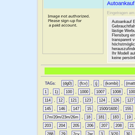
Autoankauf
Eingetragen am
Autoankauf E
Gebrauchtfah
lästige Werb
Flensburg ein
transparent 
höchstmöglic
herauszufinde
Ihr Modell a
keine persön
TAGs:
(dg0)
,
(fcv)
,
(j
,
(kombi)
,
(matt
1
,
1)
,
100
,
1000
,
1007
,
1008
,
10
114
,
12
,
121
,
123
,
124
,
126
,
127
145
,
146
,
147
,
15
,
1500/1600
,
155
17m/20m/23m/26m
,
18
,
181
,
183
,
19
203
,
204
,
205
,
206
,
207
,
208
,
21
,
288
,
29
,
2cv
,
2er
,
3
,
3/20
,
30