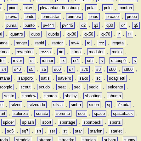
n
,
pixo
,
pkw
,
pkw-ankauf-flensburg
,
polar
,
polo
,
ponton
,
,
previa
,
pride
,
primastar
,
primera
,
prius
,
proace
,
probe
,
puma
,
punto
,
pv444
,
pv445
,
q2
,
q3
,
q30
,
q4
,
q5
ai
,
quattro
,
qubo
,
quoris
,
qx30
,
qx50
,
qx70
,
r
,
r+
,
ange
,
ranger
,
rapid
,
raptor
,
rav4
,
rc
,
rcz
,
regata
,
etona
,
reventón
,
rezzo
,
rio
,
ritmo
,
roadster
,
rocks
,
ter
,
rover
,
rs
,
runner
,
rx
,
rx4
,
rxh
,
s
,
s-coupé
,
s-
s4
,
s40
,
s5
,
s6
,
s60
,
s7
,
s70
,
s8
,
s80
,
s800
,
ntana
,
sapporo
,
satis
,
saveiro
,
saxo
,
sc
,
scaglietti
,
scorpio
,
scout
,
scudo
,
seat
,
sec
,
sedici
,
seicento
,
,
sesto
,
shadow
,
sharan
,
shelby
,
shooting
,
shuma
,
te
,
silver
,
silverado
,
silvia
,
sintra
,
sirion
,
sj
,
škoda
,
art
,
solenza
,
sonata
,
sorento
,
soul
,
space
,
spaceback
,
,
spider
,
splash
,
sport
,
sportage
,
sportback
,
sports
,
,
sq5
,
sq7
,
srt
,
ssr
,
st
,
star
,
starion
,
starlet
,
trada
,
stradale
,
stream
,
streetka
,
studien
,
subaru
,
sunny
,