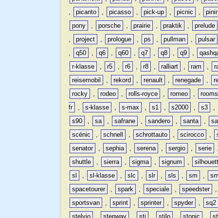
,
picanto
,
picasso
,
pick-up
,
picnic
,
pini
pony
,
porsche
,
prairie
,
praktik
,
prelude
,
project
,
prologue
,
ps
,
pullman
,
pulsar
,
q50
,
q6
,
q60
,
q7
,
q8
,
q9
,
qashq
r-klasse
,
r5
,
r6
,
r8
,
ralliart
,
ram
,
r
reisemobil
,
rekord
,
renault
,
renegade
,
r
rocky
,
rodeo
,
rolls-royce
,
romeo
,
rooms
fr
,
s-klasse
,
s-max
,
s1
,
s2000
,
s3
,
s90
,
sa
,
safrane
,
sandero
,
santa
,
sa
scénic
,
schnell
,
schrottauto
,
scirocco
,
senator
,
sephia
,
serena
,
sergio
,
serie
shuttle
,
sierra
,
sigma
,
signum
,
silhouet
sl
,
sl-klasse
,
slc
,
slr
,
sls
,
sm
,
sm
spacetourer
,
spark
,
speciale
,
speedster
sportsvan
,
sprint
,
sprinter
,
spyder
,
sq2
stelvio
,
stepway
,
sti
,
stilo
,
stonic
,
s