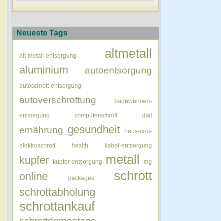
Neueste Tags
altmetall
alt-metall-entsorgung
aluminium
autoentsorgung
autoschrott-entsorgung
autoverschrottung
badewannen-
entsorgung
computerschrott
diät
gesundheit
ernährung
haus-und-
elektroschrott
health
kabel-entsorgung
metall
kupfer
kupfer-entsorgung
mg
schrott
online
packages
schrottabholung
schrottankauf
schrottdemontage