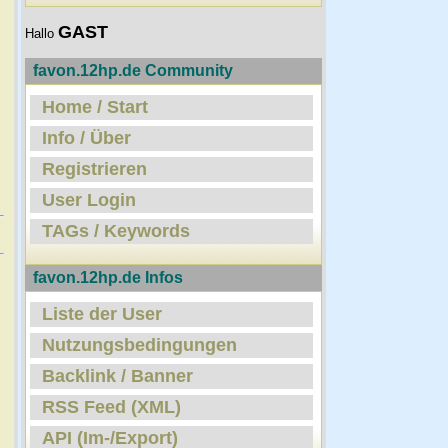
GAST
Hallo
favon.12hp.de Community
Home / Start
Info / Über
Registrieren
User Login
TAGs / Keywords
favon.12hp.de Infos
Liste der User
Nutzungsbedingungen
Backlink / Banner
RSS Feed (XML)
API (Im-/Export)