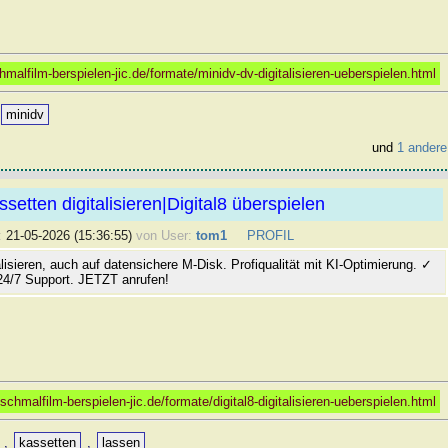
hmalfilm-berspielen-jic.de/formate/minidv-dv-digitalisieren-ueberspielen.html
minidv
und
1 andere
ssetten digitalisieren|Digital8 überspielen
:
21-05-2026 (15:36:55)
von User:
tom1
PROFIL
talisieren, auch auf datensichere M-Disk. Profiqualität mit KI-Optimierung. ✓
24/7 Support. JETZT anrufen!
-schmalfilm-berspielen-jic.de/formate/digital8-digitalisieren-ueberspielen.html
,
kassetten
,
lassen