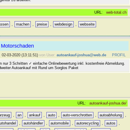
URL:
web-total.ch
assen
,
machen
,
preise
,
webdesign
,
webseite
 Motorschaden
:
02-03-2020 (13:11:51)
von User:
autoankauf-joshua@web.de
PROFIL
n nur 3 Schritten ✓ einfache Onlinebewertung inkl. kostenfreie Abmeldung.
dweiter Autoankauf mit Rund um Sorglos Paket
URL:
autoankauf-joshua.de/
hrzeug
,
an
,
ankauf
,
auto
,
auto-verschrotten
,
autoabholung
,
utohandel
,
autohändler
,
automobile
,
autorecycling
,
autos
,