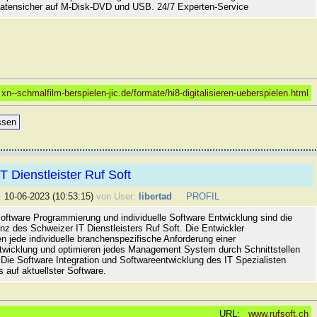
tensicher auf M-Disk-DVD und USB. 24/7 Experten-Service
:
xn--schmalfilm-berspielen-jic.de/formate/hi8-digitalisieren-ueberspielen.html
ssen
T Dienstleister Ruf Soft
:
10-06-2023 (10:53:15)
von User:
libertad
PROFIL
 Software Programmierung und individuelle Software Entwicklung sind die
z des Schweizer IT Dienstleisters Ruf Soft. Die Entwickler
n jede individuelle branchenspezifische Anforderung einer
wicklung und optimieren jedes Management System durch Schnittstellen
 Die Software Integration und Softwareentwicklung des IT Spezialisten
s auf aktuellster Software.
URL:
www.rufsoft.ch