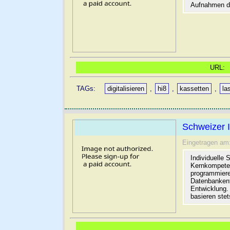
Aufnahmen da
URL
TAGs:
digitalisieren
,
hi8
,
kassetten
,
la
Schweizer I
Eingetragen am
Individuelle
Kernkompeten
programmiere
Datenbankent
Entwicklung.
basieren stet