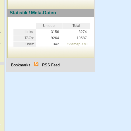
Statistik / Meta-Daten
Unique
Total
Links:
3156
3274
TAGs:
9264
19587
User:
342
Sitemap XML
Bookmarks
RSS Feed