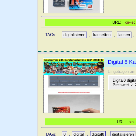
URL:
xn--sc
TAGs:
digitalisieren
,
kassetten
,
lassen
,
Digital 8 Ka
Eingetragen am
Digital8 digi
Preiswert ✓ 
URL:
xn-
TAGs:
8
,
digital
,
digital8
,
digitalisieren