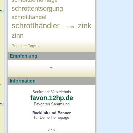
schrottentsorgung
schrotthandel
schrotthändler
zink
umrah
zinn
Populäre Tags
→
Empfehlung
...
Information
Bookmark Verzeichnis
favon.12hp.de
Favoriten Sammlung
Backlink und Banner
für Deine Homepage
* * *