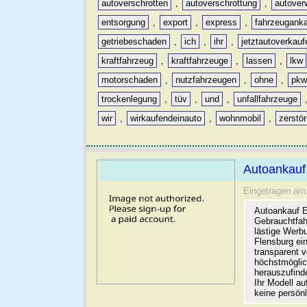
autoverschrotten
,
autoverschrottung
,
autover
entsorgung
,
export
,
express
,
fahrzeugank
getriebeschaden
,
ich
,
ihr
,
jetztautoverkauf
kraftfahrzeug
,
kraftfahrzeuge
,
lassen
,
lkw
motorschaden
,
nutzfahrzeugen
,
ohne
,
pk
trockenlegung
,
tüv
,
und
,
unfallfahrzeuge
wir
,
wirkaufendeinauto
,
wohnmobil
,
zerstö
Autoankauf
Eingetragen am
Autoankauf E
Gebrauchtfah
lästige Werb
Flensburg ein
transparent 
höchstmöglic
herauszufinde
Ihr Modell a
keine persön