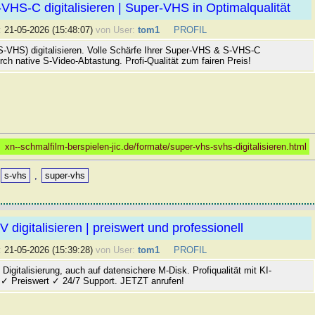
HS-C digitalisieren | Super-VHS in Optimalqualität
:
21-05-2026 (15:48:07)
von User:
tom1
PROFIL
-VHS) digitalisieren. Volle Schärfe Ihrer Super-VHS & S-VHS-C
ch native S-Video-Abtastung. Profi-Qualität zum fairen Preis!
:
xn--schmalfilm-berspielen-jic.de/formate/super-vhs-svhs-digitalisieren.html
s-vhs
,
super-vhs
 digitalisieren | preiswert und professionell
:
21-05-2026 (15:39:28)
von User:
tom1
PROFIL
igitalisierung, auch auf datensichere M-Disk. Profiqualität mit KI-
 ✓ Preiswert ✓ 24/7 Support. JETZT anrufen!