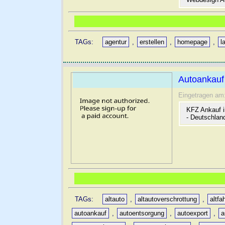
TAGs:
agentur
,
erstellen
,
homepage
,
l
Autoankauf
Eingetragen am
KFZ Ankauf i
- Deutschlan
TAGs:
altauto
,
altautoverschrottung
,
altfa
autoankauf
,
autoentsorgung
,
autoexport
,
a