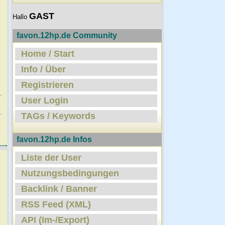
GAST
Hallo
favon.12hp.de Community
Home / Start
Info / Über
Registrieren
User Login
TAGs / Keywords
favon.12hp.de Infos
Liste der User
Nutzungsbedingungen
Backlink / Banner
RSS Feed (XML)
API (Im-/Export)