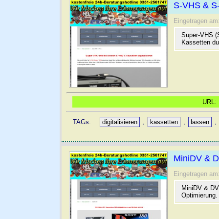
S-VHS & S-V
Eingetragen am
Super-VHS (S
Kassetten dur
URL
TAGs:
digitalisieren
,
kassetten
,
lassen
,
MiniDV & DV
Eingetragen am
MiniDV & DV D
Optimierung.