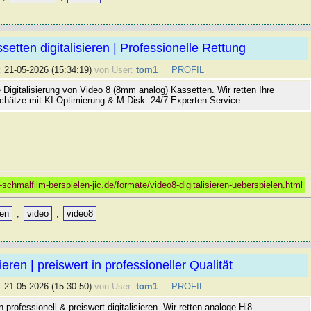
setten digitalisieren | Professionelle Rettung
:
21-05-2026 (15:34:19)
von User:
tom1
PROFIL
e Digitalisierung von Video 8 (8mm analog) Kassetten. Wir retten Ihre
hätze mit KI-Optimierung & M-Disk. 24/7 Experten-Service
-schmalfilm-berspielen-jic.de/formate/video8-digitalisieren-ueberspielen.html
sen
,
video
,
video8
sieren | preiswert in professioneller Qualität
:
21-05-2026 (15:30:50)
von User:
tom1
PROFIL
 professionell & preiswert digitalisieren. Wir retten analoge Hi8-