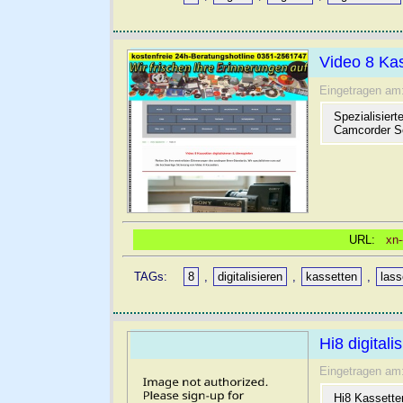
Video 8 Kas
Eingetragen am
Spezialisiert
Camcorder Sc
URL:
xn-
TAGs:
8
,
digitalisieren
,
kassetten
,
las
Hi8 digitali
Eingetragen am
Hi8 Kassetten