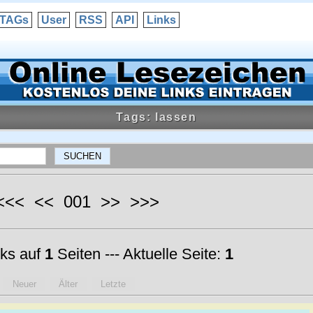
TAGs
User
RSS
API
Links
Tags: lassen
 <<< << 001 >> >>>
ks auf
1
Seiten --- Aktuelle Seite:
1
Neuer
Älter
Letzte