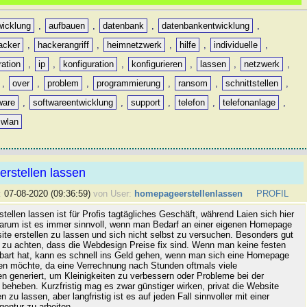
icklung
,
aufbauen
,
datenbank
,
datenbankentwicklung
,
acker
,
hackerangriff
,
heimnetzwerk
,
hilfe
,
individuelle
,
ration
,
ip
,
konfiguration
,
konfigurieren
,
lassen
,
netzwerk
,
,
over
,
problem
,
programmierung
,
ransom
,
schnittstellen
,
ware
,
softwareentwicklung
,
support
,
telefon
,
telefonanlage
,
wlan
rstellen lassen
:
07-08-2020 (09:36:59)
von User:
homepageerstellenlassen
PROFIL
tellen lassen ist für Profis tagtägliches Geschäft, während Laien sich hier
arum ist es immer sinnvoll, wenn man Bedarf an einer eigenen Homepage
ite erstellen zu lassen und sich nicht selbst zu versuchen. Besonders gut
uf zu achten, dass die Webdesign Preise fix sind. Wenn man keine festen
nbart hat, kann es schnell ins Geld gehen, wenn man sich eine Homepage
n möchte, da eine Verrechnung nach Stunden oftmals viele
en generiert, um Kleinigkeiten zu verbessern oder Probleme bei der
 beheben. Kurzfristig mag es zwar günstiger wirken, privat die Website
 zu lassen, aber langfristig ist es auf jeden Fall sinnvoller mit einer
entur zu arbeiten.