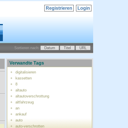
Registrieren
Login
Sortieren nach:
Datum
Titel
URL
Verwandte Tags
+
digitalisieren
+
kassetten
+
8
+
altauto
+
altautoverschrottung
+
altfahrzeug
+
an
+
ankauf
+
auto
+
auto-verschrotten