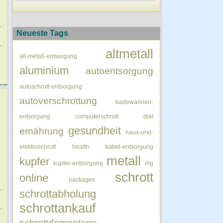
Neueste Tags
altmetall
alt-metall-entsorgung
aluminium
autoentsorgung
autoschrott-entsorgung
autoverschrottung
badewannen-
entsorgung
computerschrott
diät
gesundheit
ernährung
haus-und-
elektroschrott
health
kabel-entsorgung
metall
kupfer
kupfer-entsorgung
mg
schrott
online
packages
schrottabholung
schrottankauf
schrottdemontage