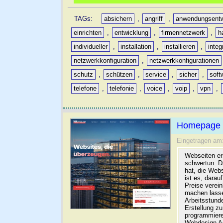
TAGs:
absichern
,
angriff
,
anwendungsentw
einrichten
,
entwicklung
,
firmennetzwerk
,
h
individueller
,
installation
,
installieren
,
integ
netzwerkkonfiguration
,
netzwerkkonfigurationen
schutz
,
schützen
,
service
,
sicher
,
soft
telefone
,
telefonie
,
voice
,
voip
,
vpn
,
Homepage e
Eingetragen am
Webseiten ers
schwertun. D
hat, die Webs
ist es, dara
Preise verei
machen lasse
Arbeitsstund
Erstellung zu
programmieren
Webdesign Ag