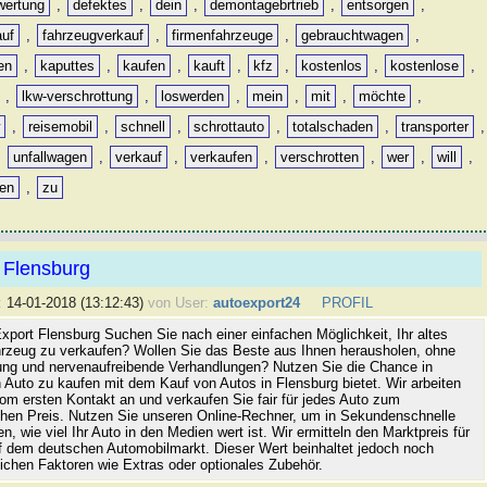
wertung
,
defektes
,
dein
,
demontagebrtrieb
,
entsorgen
,
auf
,
fahrzeugverkauf
,
firmenfahrzeuge
,
gebrauchtwagen
,
en
,
kaputtes
,
kaufen
,
kauft
,
kfz
,
kostenlos
,
kostenlose
,
,
lkw-verschrottung
,
loswerden
,
mein
,
mit
,
möchte
,
w
,
reisemobil
,
schnell
,
schrottauto
,
totalschaden
,
transporter
,
,
unfallwagen
,
verkauf
,
verkaufen
,
verschrotten
,
wer
,
will
,
ren
,
zu
 Flensburg
:
14-01-2018 (13:12:43)
von User:
autoexport24
PROFIL
xport Flensburg Suchen Sie nach einer einfachen Möglichkeit, Ihr altes
rzeug zu verkaufen? Wollen Sie das Beste aus Ihnen herausholen, ohne
ung und nervenaufreibende Verhandlungen? Nutzen Sie die Chance in
 Auto zu kaufen mit dem Kauf von Autos in Flensburg bietet. Wir arbeiten
vom ersten Kontakt an und verkaufen Sie fair für jedes Auto zum
hen Preis. Nutzen Sie unseren Online-Rechner, um in Sekundenschnelle
n, wie viel Ihr Auto in den Medien wert ist. Wir ermitteln den Marktpreis für
uf dem deutschen Automobilmarkt. Dieser Wert beinhaltet jedoch noch
lichen Faktoren wie Extras oder optionales Zubehör.