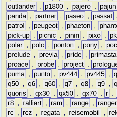
outlander
,
p1800
,
pajero
,
pajun
panda
,
partner
,
paseo
,
passat
patrol
,
peugeot
,
phaeton
,
phan
pick-up
,
picnic
,
pinin
,
pixo
,
p
polar
,
polo
,
ponton
,
pony
,
por
prelude
,
previa
,
pride
,
primasta
proace
,
probe
,
project
,
prologu
puma
,
punto
,
pv444
,
pv445
,
q50
,
q6
,
q60
,
q7
,
q8
,
q9
,
quoris
,
qx30
,
qx50
,
qx70
,
r
,
r8
,
ralliart
,
ram
,
range
,
range
rc
,
rcz
,
regata
,
reisemobil
,
re