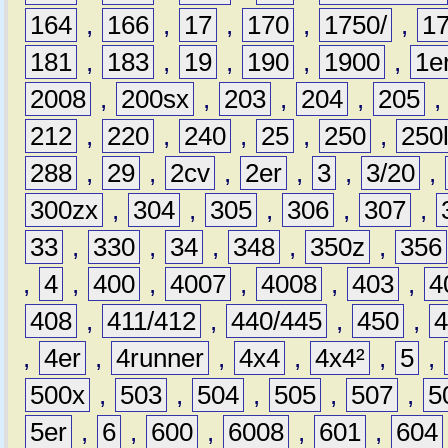
164
,
166
,
17
,
170
,
1750/
,
1
181
,
183
,
19
,
190
,
1900
,
1e
2008
,
200sx
,
203
,
204
,
205
212
,
220
,
240
,
25
,
250
,
250
288
,
29
,
2cv
,
2er
,
3
,
3/20
,
300zx
,
304
,
305
,
306
,
307
,
33
,
330
,
34
,
348
,
350z
,
356
,
4
,
400
,
4007
,
4008
,
403
,
4
408
,
411/412
,
440/445
,
450
,
,
4er
,
4runner
,
4x4
,
4x4²
,
5
,
500x
,
503
,
504
,
505
,
507
,
5
5er
,
6
,
600
,
6008
,
601
,
604