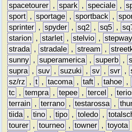
spacetourer
,
spark
,
speciale
,
s
sport
,
sportage
,
sportback
,
spo
sprinter
,
spyder
,
sq2
,
sq5
,
sq
starion
,
starlet
,
stelvio
,
stepwa
strada
,
stradale
,
stream
,
street
sunny
,
superamerica
,
superb
,
supra
,
suv
,
suzuki
,
sv
,
svr
,
sz/rz
,
t
,
tacoma
,
taft
,
tahoe
,
tc
,
tempra
,
tepee
,
tercel
,
teri
terrain
,
terrano
,
testarossa
,
thu
tiida
,
tino
,
tipo
,
toledo
,
totals
tourer
,
tourneo
,
towner
,
toyota