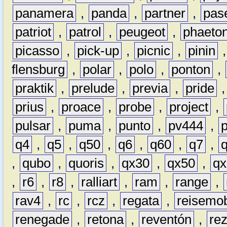
panamera
,
panda
,
partner
,
pas
patriot
,
patrol
,
peugeot
,
phaeto
picasso
,
pick-up
,
picnic
,
pinin
flensburg
,
polar
,
polo
,
ponton
,
praktik
,
prelude
,
previa
,
pride
prius
,
proace
,
probe
,
project
,
pulsar
,
puma
,
punto
,
pv444
,
q4
,
q5
,
q50
,
q6
,
q60
,
q7
,
,
qubo
,
quoris
,
qx30
,
qx50
,
qx
,
r6
,
r8
,
ralliart
,
ram
,
range
,
rav4
,
rc
,
rcz
,
regata
,
reisemob
renegade
,
retona
,
reventón
,
re