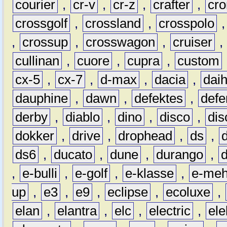
courier
,
cr-v
,
cr-z
,
crafter
,
cr
crossgolf
,
crossland
,
crosspolo
,
crossup
,
crosswagon
,
cruiser
,
cullinan
,
cuore
,
cupra
,
custom
cx-5
,
cx-7
,
d-max
,
dacia
,
dai
dauphine
,
dawn
,
defektes
,
defe
derby
,
diablo
,
dino
,
disco
,
dis
dokker
,
drive
,
drophead
,
ds
,
ds6
,
ducato
,
dune
,
durango
,
,
e-bulli
,
e-golf
,
e-klasse
,
e-meh
up
,
e3
,
e9
,
eclipse
,
ecoluxe
,
elan
,
elantra
,
elc
,
electric
,
ele