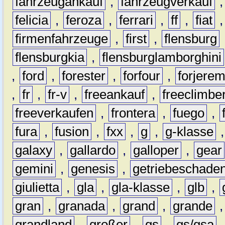
fahrzeugankauf
,
fahrzeugverkauf
felicia
,
feroza
,
ferrari
,
ff
,
fiat
firmenfahrzeuge
,
first
,
flensburg
flensburgkia
,
flensburglamborghini
,
ford
,
forester
,
forfour
,
forjere
,
fr
,
fr-v
,
freeankauf
,
freeclimbe
freeverkaufen
,
frontera
,
fuego
,
fura
,
fusion
,
fxx
,
g
,
g-klasse
galaxy
,
gallardo
,
galloper
,
gear
gemini
,
genesis
,
getriebeschade
giulietta
,
gla
,
gla-klasse
,
glb
,
gran
,
granada
,
grand
,
grande
grandland
,
großer
,
gs
,
gs/gsa