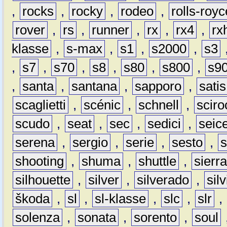
,
rocks
,
rocky
,
rodeo
,
rolls-royc
rover
,
rs
,
runner
,
rx
,
rx4
,
rx
klasse
,
s-max
,
s1
,
s2000
,
s3
,
s7
,
s70
,
s8
,
s80
,
s800
,
s9
,
santa
,
santana
,
sapporo
,
satis
scaglietti
,
scénic
,
schnell
,
sciro
scudo
,
seat
,
sec
,
sedici
,
seic
serena
,
sergio
,
serie
,
sesto
,
shooting
,
shuma
,
shuttle
,
sierr
silhouette
,
silver
,
silverado
,
silv
škoda
,
sl
,
sl-klasse
,
slc
,
slr
,
solenza
,
sonata
,
sorento
,
soul