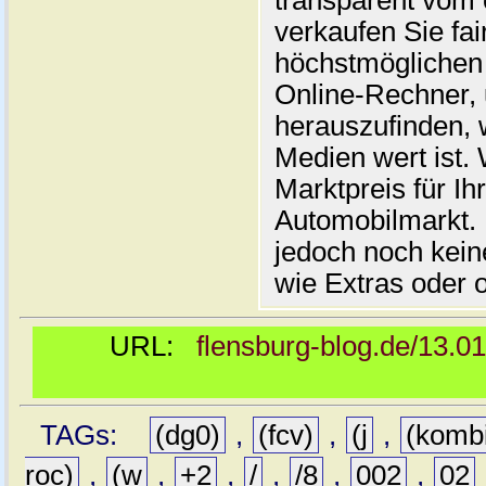
transparent vom 
verkaufen Sie fai
höchstmöglichen 
Online-Rechner,
herauszufinden, w
Medien wert ist. 
Marktpreis für I
Automobilmarkt. 
jedoch noch kein
wie Extras oder 
URL:
flensburg-blog.de/13.0
TAGs:
(dg0)
,
(fcv)
,
(j
,
(komb
roc)
,
(w
,
+2
,
/
,
/8
,
002
,
02