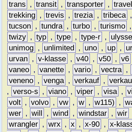
trans
,
transit
,
transporter
,
travel
trekking
,
trevis
,
trezia
,
tribeca
tucson
,
tundra
,
turbo
,
turismo
twizy
,
typ
,
type
,
type-r
,
ulyss
unimog
,
unlimited
,
uno
,
up
,
u
urvan
,
v-klasse
,
v40
,
v50
,
v6
vaneo
,
vanette
,
vario
,
vectra
,
veneno
,
venga
,
verkauf
,
verkau
,
verso-s
,
viano
,
viper
,
visa
,
v
volt
,
volvo
,
vw
,
w
,
w115)
,
w
wer
,
will
,
wind
,
windstar
,
wir
wrangler
,
wrx
,
x
,
x-90
,
x-klas