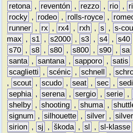
retona
,
reventón
,
rezzo
,
rio
,
r
rocky
,
rodeo
,
rolls-royce
,
rome
runner
,
rx
,
rx4
,
rxh
,
s
,
s-co
max
,
s1
,
s2000
,
s3
,
s4
,
s40
s70
,
s8
,
s80
,
s800
,
s90
,
sa
santa
,
santana
,
sapporo
,
satis
scaglietti
,
scénic
,
schnell
,
schro
,
scout
,
scudo
,
seat
,
sec
,
sedi
sephia
,
serena
,
sergio
,
serie
,
shelby
,
shooting
,
shuma
,
shuttl
signum
,
silhouette
,
silver
,
silve
sirion
,
sj
,
škoda
,
sl
,
sl-klasse