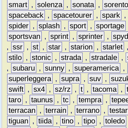
smart
,
solenza
,
sonata
,
sorent
spaceback
,
spacetourer
,
spark
spider
,
splash
,
sport
,
sportage
sportsvan
,
sprint
,
sprinter
,
spyd
,
ssr
,
st
,
star
,
starion
,
starlet
stilo
,
stonic
,
strada
,
stradale
,
,
subaru
,
sunny
,
superamerica
,
superleggera
,
supra
,
suv
,
suzu
swift
,
sx4
,
sz/rz
,
t
,
tacoma
,
taro
,
taunus
,
tc
,
tempra
,
tepe
terracan
,
terrain
,
terrano
,
testa
tiguan
,
tiida
,
tino
,
tipo
,
toledo