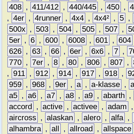
408
,
411/412
,
440/445
,
450
,
,
4er
,
4runner
,
4x4
,
4x4²
,
5
,
500x
,
503
,
504
,
505
,
507
,
5
5er
,
6
,
600
,
6008
,
601
,
604
626
,
63
,
66
,
6er
,
6x6
,
7
,
7
770
,
7er
,
8
,
80
,
806
,
807
,
,
911
,
912
,
914
,
917
,
918
,
9
959
,
968
,
9er
,
a
,
a-klasse
,
a5
,
a6
,
a7
,
a8
,
a9
,
abarth
,
accord
,
active
,
activee
,
adam
aircross
,
alaskan
,
alero
,
alfa
,
alhambra
,
all
,
allroad
,
allspace