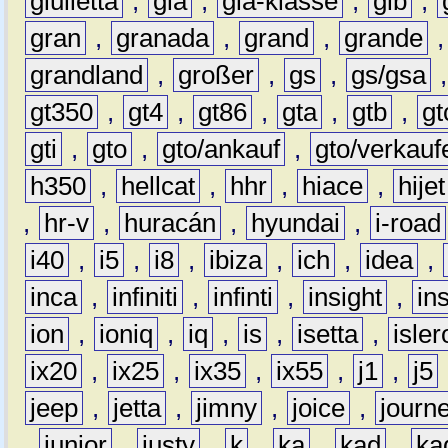
giulietta
,
gla
,
gla-klasse
,
glb
,
gran
,
granada
,
grand
,
grande
grandland
,
großer
,
gs
,
gs/gsa
gt350
,
gt4
,
gt86
,
gta
,
gtb
,
gt
gti
,
gto
,
gto/ankauf
,
gto/verkauf
h350
,
hellcat
,
hhr
,
hiace
,
hijet
,
hr-v
,
huracán
,
hyundai
,
i-road
i40
,
i5
,
i8
,
ibiza
,
ich
,
idea
,
inca
,
infiniti
,
infinti
,
insight
,
in
ion
,
ioniq
,
iq
,
is
,
isetta
,
isler
ix20
,
ix25
,
ix35
,
ix55
,
j1
,
j5
jeep
,
jetta
,
jimny
,
joice
,
journ
,
junior
,
justy
,
k
,
ka
,
kad
,
ka