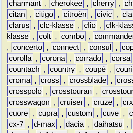
charmant
,
cherokee
,
cherry
,
ch
citan
,
citigo
,
citroën
,
civic
,
cla
clarus
,
clc-klasse
,
clio
,
clk-kla
klasse
,
colt
,
combo
,
commande
,
concerto
,
connect
,
consul
,
co
corolla
,
corona
,
corrado
,
corsa
countach
,
country
,
coupé
,
couri
croma
,
cross
,
crossblade
,
cros
crosspolo
,
crosstouran
,
crosstou
crosswagon
,
cruiser
,
cruze
,
cr
cuore
,
cupra
,
custom
,
cuve
,
cx-7
,
d-max
,
dacia
,
daihatsu
,