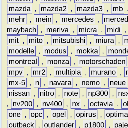
mazda
,
mazda2
,
mazda3
,
mb
mehr
,
mein
,
mercedes
,
merce
maybach
,
meriva
,
micra
,
midi
mit
,
mito
,
mitsubishi
,
miura
,
modelle
,
modus
,
mokka
,
mond
montreal
,
monza
,
motorschaden
mpv
,
mr2
,
multipla
,
murano
,
mx-5
,
n
,
navara
,
nemo
,
neue
nissan
,
nitro
,
note
,
np300
,
ns
,
nv200
,
nv400
,
nx
,
octavia
,
o
one
,
opc
,
opel
,
opirus
,
optim
outback
,
outlander
,
p1800
,
paje