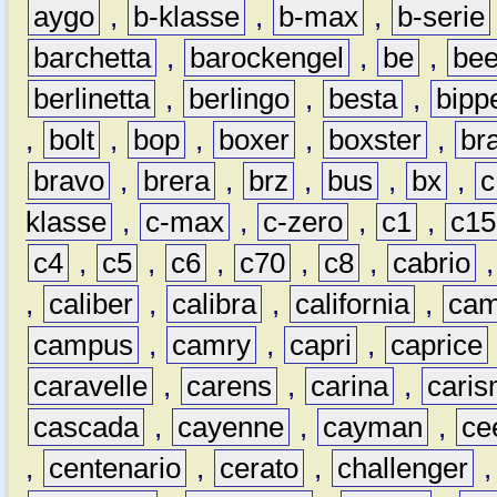
aygo
,
b-klasse
,
b-max
,
b-serie
barchetta
,
barockengel
,
be
,
be
berlinetta
,
berlingo
,
besta
,
bipp
,
bolt
,
bop
,
boxer
,
boxster
,
br
bravo
,
brera
,
brz
,
bus
,
bx
,
c
klasse
,
c-max
,
c-zero
,
c1
,
c15
c4
,
c5
,
c6
,
c70
,
c8
,
cabrio
,
caliber
,
calibra
,
california
,
cam
campus
,
camry
,
capri
,
caprice
caravelle
,
carens
,
carina
,
cari
cascada
,
cayenne
,
cayman
,
ce
,
centenario
,
cerato
,
challenger