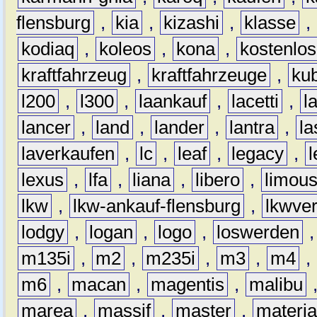
flensburg
,
kia
,
kizashi
,
klasse
,
kodiaq
,
koleos
,
kona
,
kostenlos
kraftfahrzeug
,
kraftfahrzeuge
,
kub
l200
,
l300
,
laankauf
,
lacetti
,
l
lancer
,
land
,
lander
,
lantra
,
la
laverkaufen
,
lc
,
leaf
,
legacy
,
lexus
,
lfa
,
liana
,
libero
,
limous
lkw
,
lkw-ankauf-flensburg
,
lkwver
lodgy
,
logan
,
logo
,
loswerden
m135i
,
m2
,
m235i
,
m3
,
m4
,
m6
,
macan
,
magentis
,
malibu
marea
,
massif
,
master
,
materi