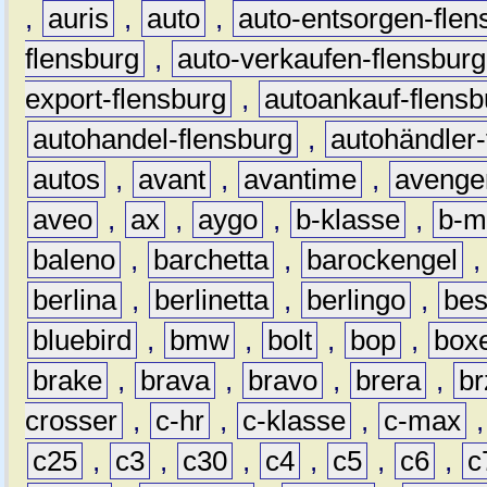
,
auris
,
auto
,
auto-entsorgen-flen
flensburg
,
auto-verkaufen-flensburg
export-flensburg
,
autoankauf-flensb
autohandel-flensburg
,
autohändler-
autos
,
avant
,
avantime
,
avenge
aveo
,
ax
,
aygo
,
b-klasse
,
b-m
baleno
,
barchetta
,
barockengel
berlina
,
berlinetta
,
berlingo
,
bes
bluebird
,
bmw
,
bolt
,
bop
,
box
brake
,
brava
,
bravo
,
brera
,
br
crosser
,
c-hr
,
c-klasse
,
c-max
c25
,
c3
,
c30
,
c4
,
c5
,
c6
,
c