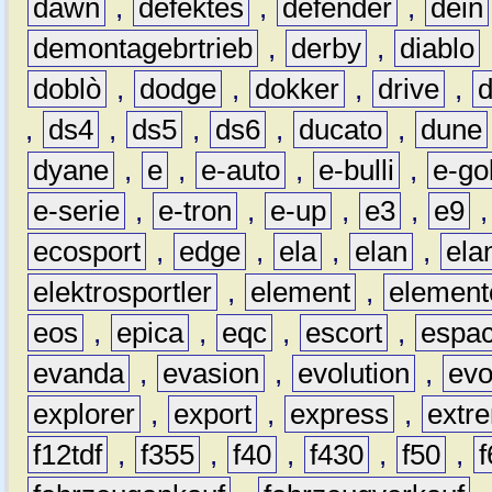
dawn
,
defektes
,
defender
,
dein
demontagebrtrieb
,
derby
,
diablo
doblò
,
dodge
,
dokker
,
drive
,
,
ds4
,
ds5
,
ds6
,
ducato
,
dune
dyane
,
e
,
e-auto
,
e-bulli
,
e-gol
e-serie
,
e-tron
,
e-up
,
e3
,
e9
ecosport
,
edge
,
ela
,
elan
,
ela
elektrosportler
,
element
,
element
eos
,
epica
,
eqc
,
escort
,
espa
evanda
,
evasion
,
evolution
,
ev
explorer
,
export
,
express
,
extr
f12tdf
,
f355
,
f40
,
f430
,
f50
,
f