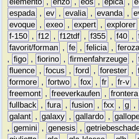
elemento
,
enzo
,
eos
,
epica
,
e
espada
,
ev
,
evalia
,
evanda
,
e
evoque
,
exeo
,
expert
,
explorer
f-150
,
f12
,
f12tdf
,
f355
,
f40
,
favorit/forman
,
fe
,
felicia
,
feroz
,
figo
,
fiorino
,
firmenfahrzeuge
,
fluence
,
focus
,
ford
,
forester
,
formore
,
fortwo
,
fox
,
fr
,
fr-v
,
freemont
,
freeverkaufen
,
frontera
fullback
,
fura
,
fusion
,
fxx
,
g
,
galant
,
galaxy
,
gallardo
,
gallop
,
gemini
,
genesis
,
getriebeschad