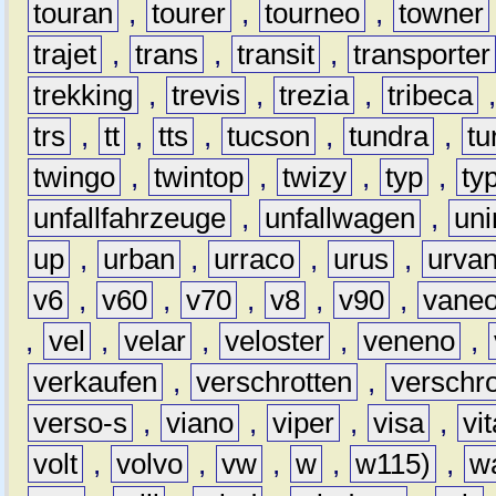
touran
,
tourer
,
tourneo
,
towner
trajet
,
trans
,
transit
,
transporter
trekking
,
trevis
,
trezia
,
tribeca
trs
,
tt
,
tts
,
tucson
,
tundra
,
tu
twingo
,
twintop
,
twizy
,
typ
,
ty
unfallfahrzeuge
,
unfallwagen
,
un
up
,
urban
,
urraco
,
urus
,
urva
v6
,
v60
,
v70
,
v8
,
v90
,
vane
,
vel
,
velar
,
veloster
,
veneno
,
verkaufen
,
verschrotten
,
verschro
verso-s
,
viano
,
viper
,
visa
,
vi
volt
,
volvo
,
vw
,
w
,
w115)
,
w