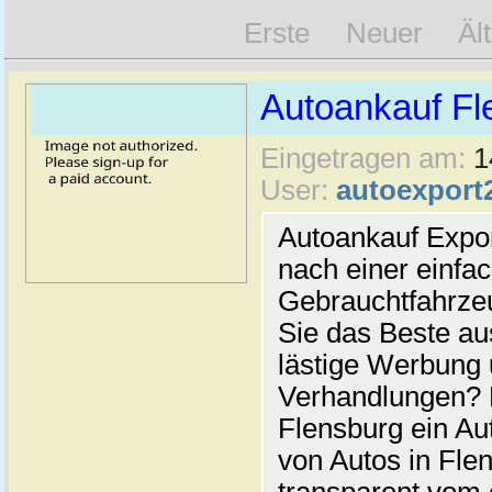
Erste
Neuer
Äl
Autoankauf Fl
Eingetragen am:
1
User:
autoexport
Autoankauf Expo
nach einer einfac
Gebrauchtfahrze
Sie das Beste au
lästige Werbung
Verhandlungen? 
Flensburg ein Au
von Autos in Flen