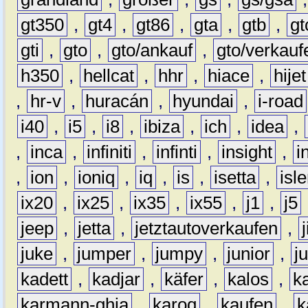
gt350
,
gt4
,
gt86
,
gta
,
gtb
,
gt
gti
,
gto
,
gto/ankauf
,
gto/verkauf
h350
,
hellcat
,
hhr
,
hiace
,
hijet
,
hr-v
,
huracán
,
hyundai
,
i-road
i40
,
i5
,
i8
,
ibiza
,
ich
,
idea
,
,
inca
,
infiniti
,
infinti
,
insight
,
i
,
ion
,
ioniq
,
iq
,
is
,
isetta
,
isl
ix20
,
ix25
,
ix35
,
ix55
,
j1
,
j5
jeep
,
jetta
,
jetztautoverkaufen
,
juke
,
jumper
,
jumpy
,
junior
,
j
kadett
,
kadjar
,
käfer
,
kalos
,
k
karmann-ghia
,
karoq
,
kaufen
,
k