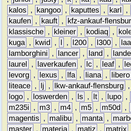
kalos
,
kangoo
,
kaputtes
,
karl
,
kaufen
,
kauft
,
kfz-ankauf-flensbu
klassische
,
kleiner
,
kodiaq
,
kol
kuga
,
kwid
,
l
,
l200
,
l300
,
la
lamborghini
,
lancer
,
land
,
lande
laurel
,
laverkaufen
,
lc
,
leaf
,
l
levorg
,
lexus
,
lfa
,
liana
,
libero
liteace
,
lj
,
lkw-ankauf-flensburg
logo
,
loswerden
,
ls
,
lt
,
lupo
,
m235i
,
m3
,
m4
,
m5
,
m50d
,
magentis
,
malibu
,
manta
,
marb
master
,
materia
,
matiz
,
matrix