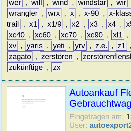
wer
,
will
,
wind
,
windstar
,
wir
wrangler
,
wrx
,
x
,
x-90
,
x-klas
trail
,
x1
,
x1/9
,
x2
,
x3
,
x4
,
x
xc40
,
xc60
,
xc70
,
xc90
,
xl1
,
xv
,
yaris
,
yeti
,
yrv
,
z.e.
,
z1
zagato
,
zerstören
,
zerstörenflen
zukünftige
,
zx
Autoankauf Fl
Gebrauchtwage
Eingetragen am:
1
User:
autoexport