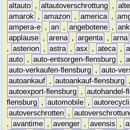
altauto
,
altautoverschrottung
,
alt
amarok
,
amazon
,
america
,
am
ampera-e
,
an
,
angebotene
,
ank
applause
,
arena
,
argenta
,
arna
,
asterion
,
astra
,
asx
,
ateca
,
a
auto
,
auto-entsorgen-flensburg
,
a
auto-verkaufen-flensburg
,
auto-ver
autoankauf
,
autoankauf-flensburg
autoexport-flensburg
,
autohandel-f
flensburg
,
automobile
,
autorecycl
autoverschrotten
,
autoverschrottun
,
avantime
,
avenger
,
avensis
,
a