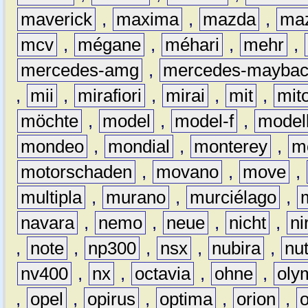
maverick
,
maxima
,
mazda
,
ma
mcv
,
mégane
,
méhari
,
mehr
,
mercedes-amg
,
mercedes-mayba
,
mii
,
mirafiori
,
mirai
,
mit
,
mit
möchte
,
model
,
model-f
,
model
mondeo
,
mondial
,
monterey
,
m
motorschaden
,
movano
,
move
,
multipla
,
murano
,
murciélago
,
navara
,
nemo
,
neue
,
nicht
,
ni
,
note
,
np300
,
nsx
,
nubira
,
nu
nv400
,
nx
,
octavia
,
ohne
,
oly
,
opel
,
opirus
,
optima
,
orion
,