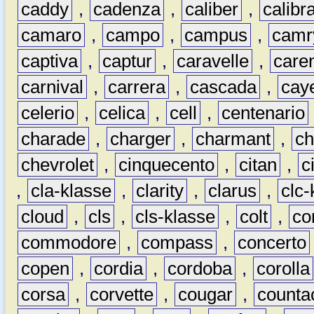
caddy
,
cadenza
,
caliber
,
calibr
camaro
,
campo
,
campus
,
camr
captiva
,
captur
,
caravelle
,
care
carnival
,
carrera
,
cascada
,
cay
celerio
,
celica
,
cell
,
centenario
charade
,
charger
,
charmant
,
ch
chevrolet
,
cinquecento
,
citan
,
c
,
cla-klasse
,
clarity
,
clarus
,
clc-
cloud
,
cls
,
cls-klasse
,
colt
,
c
commodore
,
compass
,
concerto
copen
,
cordia
,
cordoba
,
corolla
corsa
,
corvette
,
cougar
,
counta