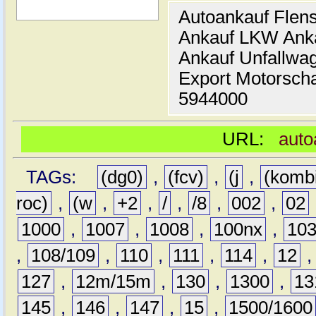
Autoankauf Flen
Ankauf LKW Ank
Ankauf Unfallwa
Export Motorsch
5944000
URL:
auto
TAGs:
(dg0)
,
(fcv)
,
(j
,
(komb
roc)
,
(w
,
+2
,
/
,
/8
,
002
,
02
1000
,
1007
,
1008
,
100nx
,
10
,
108/109
,
110
,
111
,
114
,
12
127
,
12m/15m
,
130
,
1300
,
13
145
,
146
,
147
,
15
,
1500/1600