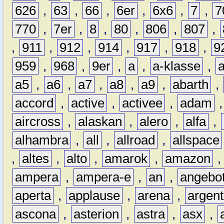
626
,
63
,
66
,
6er
,
6x6
,
7
,
7
770
,
7er
,
8
,
80
,
806
,
807
,
,
911
,
912
,
914
,
917
,
918
,
9
959
,
968
,
9er
,
a
,
a-klasse
,
a5
,
a6
,
a7
,
a8
,
a9
,
abarth
,
accord
,
active
,
activee
,
adam
aircross
,
alaskan
,
alero
,
alfa
,
alhambra
,
all
,
allroad
,
allspace
,
altes
,
alto
,
amarok
,
amazon
ampera
,
ampera-e
,
an
,
angebo
aperta
,
applause
,
arena
,
argen
ascona
,
asterion
,
astra
,
asx
,