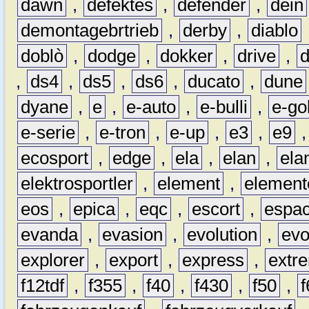
dawn
,
defektes
,
defender
,
dein
demontagebrtrieb
,
derby
,
diablo
doblò
,
dodge
,
dokker
,
drive
,
,
ds4
,
ds5
,
ds6
,
ducato
,
dune
dyane
,
e
,
e-auto
,
e-bulli
,
e-gol
e-serie
,
e-tron
,
e-up
,
e3
,
e9
ecosport
,
edge
,
ela
,
elan
,
ela
elektrosportler
,
element
,
element
eos
,
epica
,
eqc
,
escort
,
espa
evanda
,
evasion
,
evolution
,
ev
explorer
,
export
,
express
,
extr
f12tdf
,
f355
,
f40
,
f430
,
f50
,
f