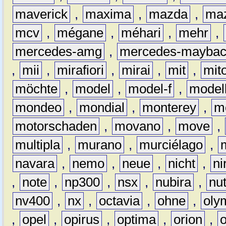
maverick
,
maxima
,
mazda
,
ma
mcv
,
mégane
,
méhari
,
mehr
,
mercedes-amg
,
mercedes-mayba
,
mii
,
mirafiori
,
mirai
,
mit
,
mit
möchte
,
model
,
model-f
,
model
mondeo
,
mondial
,
monterey
,
m
motorschaden
,
movano
,
move
,
multipla
,
murano
,
murciélago
,
navara
,
nemo
,
neue
,
nicht
,
ni
,
note
,
np300
,
nsx
,
nubira
,
nu
nv400
,
nx
,
octavia
,
ohne
,
oly
,
opel
,
opirus
,
optima
,
orion
,