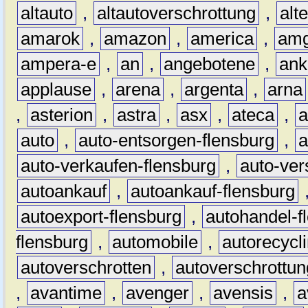
altauto
,
altautoverschrottung
,
alt
amarok
,
amazon
,
america
,
am
ampera-e
,
an
,
angebotene
,
ank
applause
,
arena
,
argenta
,
arna
,
asterion
,
astra
,
asx
,
ateca
,
a
auto
,
auto-entsorgen-flensburg
,
a
auto-verkaufen-flensburg
,
auto-ver
autoankauf
,
autoankauf-flensburg
autoexport-flensburg
,
autohandel-f
flensburg
,
automobile
,
autorecycl
autoverschrotten
,
autoverschrottun
,
avantime
,
avenger
,
avensis
,
a