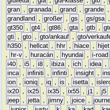
giulietta
,
gla
,
gla-klasse
,
glb
,
gran
,
granada
,
grand
,
grande
grandland
,
großer
,
gs
,
gs/gsa
gt350
,
gt4
,
gt86
,
gta
,
gtb
,
gt
gti
,
gto
,
gto/ankauf
,
gto/verkauf
h350
,
hellcat
,
hhr
,
hiace
,
hijet
,
hr-v
,
huracán
,
hyundai
,
i-road
i40
,
i5
,
i8
,
ibiza
,
ich
,
idea
,
inca
,
infiniti
,
infinti
,
insight
,
in
ion
,
ioniq
,
iq
,
is
,
isetta
,
isler
ix20
,
ix25
,
ix35
,
ix55
,
j1
,
j5
jeep
,
jetta
,
jimny
,
joice
,
journ
,
junior
,
justy
,
k
,
ka
,
kad
,
ka