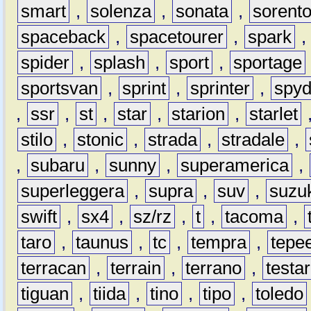
smart
,
solenza
,
sonata
,
sorent
spaceback
,
spacetourer
,
spark
spider
,
splash
,
sport
,
sportage
sportsvan
,
sprint
,
sprinter
,
spyd
,
ssr
,
st
,
star
,
starion
,
starlet
stilo
,
stonic
,
strada
,
stradale
,
,
subaru
,
sunny
,
superamerica
,
superleggera
,
supra
,
suv
,
suzu
swift
,
sx4
,
sz/rz
,
t
,
tacoma
,
taro
,
taunus
,
tc
,
tempra
,
tepe
terracan
,
terrain
,
terrano
,
testa
tiguan
,
tiida
,
tino
,
tipo
,
toledo