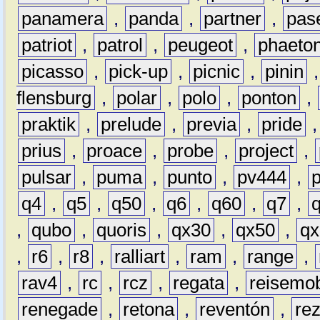
panamera
,
panda
,
partner
,
pas
patriot
,
patrol
,
peugeot
,
phaeto
picasso
,
pick-up
,
picnic
,
pinin
flensburg
,
polar
,
polo
,
ponton
,
praktik
,
prelude
,
previa
,
pride
prius
,
proace
,
probe
,
project
,
pulsar
,
puma
,
punto
,
pv444
,
q4
,
q5
,
q50
,
q6
,
q60
,
q7
,
,
qubo
,
quoris
,
qx30
,
qx50
,
qx
,
r6
,
r8
,
ralliart
,
ram
,
range
,
rav4
,
rc
,
rcz
,
regata
,
reisemob
renegade
,
retona
,
reventón
,
re