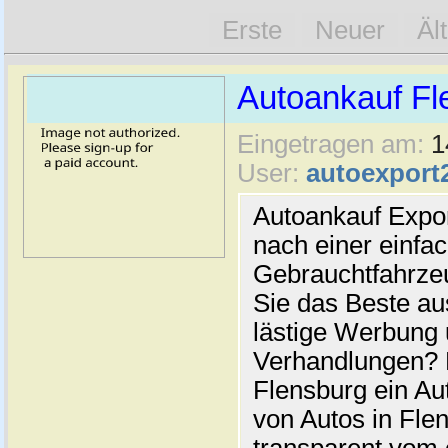
Erste
Neuer
Äl
Autoankauf Fl
Eingetragen am:
1
User:
autoexport
Autoankauf Expo
nach einer einfac
Gebrauchtfahrze
Sie das Beste au
lästige Werbung
Verhandlungen? 
Flensburg ein Au
von Autos in Flen