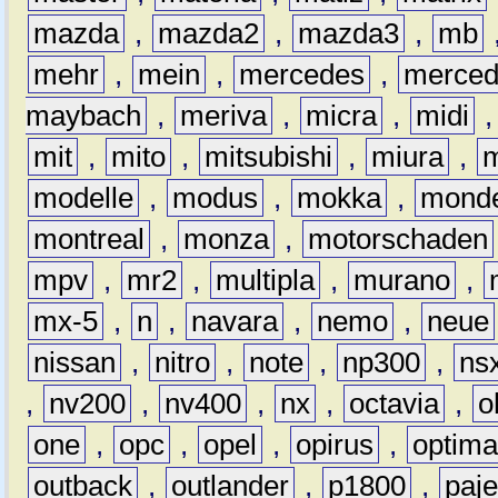
mazda
,
mazda2
,
mazda3
,
mb
mehr
,
mein
,
mercedes
,
merce
maybach
,
meriva
,
micra
,
midi
mit
,
mito
,
mitsubishi
,
miura
,
modelle
,
modus
,
mokka
,
mond
montreal
,
monza
,
motorschaden
mpv
,
mr2
,
multipla
,
murano
,
mx-5
,
n
,
navara
,
nemo
,
neue
nissan
,
nitro
,
note
,
np300
,
ns
,
nv200
,
nv400
,
nx
,
octavia
,
o
one
,
opc
,
opel
,
opirus
,
optim
outback
,
outlander
,
p1800
,
paje