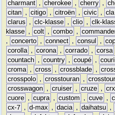
charmant
,
cherokee
,
cherry
,
ch
citan
,
citigo
,
citroën
,
civic
,
cla
clarus
,
clc-klasse
,
clio
,
clk-kla
klasse
,
colt
,
combo
,
commande
,
concerto
,
connect
,
consul
,
co
corolla
,
corona
,
corrado
,
corsa
countach
,
country
,
coupé
,
couri
croma
,
cross
,
crossblade
,
cros
crosspolo
,
crosstouran
,
crosstou
crosswagon
,
cruiser
,
cruze
,
cr
cuore
,
cupra
,
custom
,
cuve
,
cx-7
,
d-max
,
dacia
,
daihatsu
,