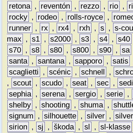
retona
,
reventón
,
rezzo
,
rio
,
r
rocky
,
rodeo
,
rolls-royce
,
rome
runner
,
rx
,
rx4
,
rxh
,
s
,
s-co
max
,
s1
,
s2000
,
s3
,
s4
,
s40
s70
,
s8
,
s80
,
s800
,
s90
,
sa
santa
,
santana
,
sapporo
,
satis
scaglietti
,
scénic
,
schnell
,
schro
,
scout
,
scudo
,
seat
,
sec
,
sedi
sephia
,
serena
,
sergio
,
serie
,
shelby
,
shooting
,
shuma
,
shuttl
signum
,
silhouette
,
silver
,
silve
sirion
,
sj
,
škoda
,
sl
,
sl-klasse