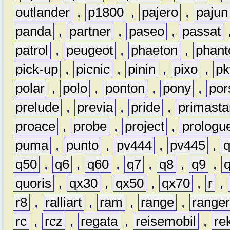
outlander
,
p1800
,
pajero
,
pajun
panda
,
partner
,
paseo
,
passat
patrol
,
peugeot
,
phaeton
,
phan
pick-up
,
picnic
,
pinin
,
pixo
,
p
polar
,
polo
,
ponton
,
pony
,
por
prelude
,
previa
,
pride
,
primasta
proace
,
probe
,
project
,
prologu
puma
,
punto
,
pv444
,
pv445
,
q50
,
q6
,
q60
,
q7
,
q8
,
q9
,
quoris
,
qx30
,
qx50
,
qx70
,
r
,
r8
,
ralliart
,
ram
,
range
,
range
rc
,
rcz
,
regata
,
reisemobil
,
re