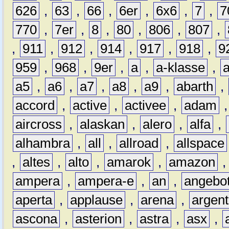
626
,
63
,
66
,
6er
,
6x6
,
7
,
7
770
,
7er
,
8
,
80
,
806
,
807
,
,
911
,
912
,
914
,
917
,
918
,
9
959
,
968
,
9er
,
a
,
a-klasse
,
a5
,
a6
,
a7
,
a8
,
a9
,
abarth
,
accord
,
active
,
activee
,
adam
aircross
,
alaskan
,
alero
,
alfa
,
alhambra
,
all
,
allroad
,
allspace
,
altes
,
alto
,
amarok
,
amazon
ampera
,
ampera-e
,
an
,
angebo
aperta
,
applause
,
arena
,
argen
ascona
,
asterion
,
astra
,
asx
,