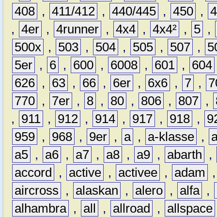
408
,
411/412
,
440/445
,
450
,
,
4er
,
4runner
,
4x4
,
4x4²
,
5
,
500x
,
503
,
504
,
505
,
507
,
5
5er
,
6
,
600
,
6008
,
601
,
604
626
,
63
,
66
,
6er
,
6x6
,
7
,
7
770
,
7er
,
8
,
80
,
806
,
807
,
,
911
,
912
,
914
,
917
,
918
,
9
959
,
968
,
9er
,
a
,
a-klasse
,
a5
,
a6
,
a7
,
a8
,
a9
,
abarth
,
accord
,
active
,
activee
,
adam
aircross
,
alaskan
,
alero
,
alfa
,
alhambra
,
all
,
allroad
,
allspace