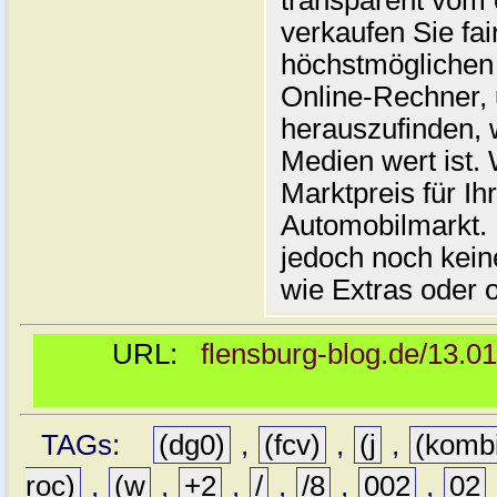
transparent vom 
verkaufen Sie fai
höchstmöglichen 
Online-Rechner,
herauszufinden, w
Medien wert ist. 
Marktpreis für I
Automobilmarkt. 
jedoch noch kein
wie Extras oder 
URL:
flensburg-blog.de/13.0
TAGs:
(dg0)
,
(fcv)
,
(j
,
(komb
roc)
,
(w
,
+2
,
/
,
/8
,
002
,
02