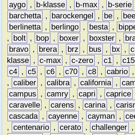
aygo
,
b-klasse
,
b-max
,
b-serie
barchetta
,
barockengel
,
be
,
be
berlinetta
,
berlingo
,
besta
,
bipp
,
bolt
,
bop
,
boxer
,
boxster
,
br
bravo
,
brera
,
brz
,
bus
,
bx
,
c
klasse
,
c-max
,
c-zero
,
c1
,
c15
c4
,
c5
,
c6
,
c70
,
c8
,
cabrio
,
caliber
,
calibra
,
california
,
cam
campus
,
camry
,
capri
,
caprice
caravelle
,
carens
,
carina
,
cari
cascada
,
cayenne
,
cayman
,
ce
,
centenario
,
cerato
,
challenger