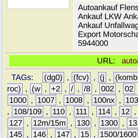
Autoankauf Flen
Ankauf LKW Ank
Ankauf Unfallwa
Export Motorsch
5944000
URL:
auto
TAGs:
(dg0)
,
(fcv)
,
(j
,
(komb
roc)
,
(w
,
+2
,
/
,
/8
,
002
,
02
1000
,
1007
,
1008
,
100nx
,
10
,
108/109
,
110
,
111
,
114
,
12
127
,
12m/15m
,
130
,
1300
,
13
145
,
146
,
147
,
15
,
1500/1600