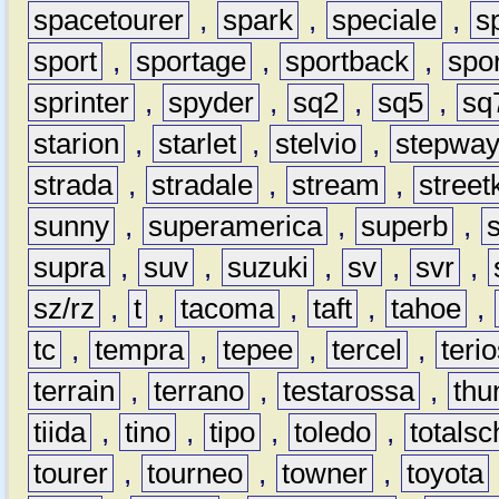
spacetourer
,
spark
,
speciale
,
s
sport
,
sportage
,
sportback
,
spo
sprinter
,
spyder
,
sq2
,
sq5
,
sq
starion
,
starlet
,
stelvio
,
stepwa
strada
,
stradale
,
stream
,
street
sunny
,
superamerica
,
superb
,
supra
,
suv
,
suzuki
,
sv
,
svr
,
sz/rz
,
t
,
tacoma
,
taft
,
tahoe
,
tc
,
tempra
,
tepee
,
tercel
,
teri
terrain
,
terrano
,
testarossa
,
thu
tiida
,
tino
,
tipo
,
toledo
,
totals
tourer
,
tourneo
,
towner
,
toyota