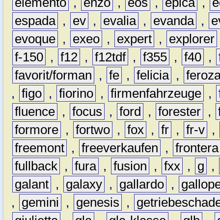
elemento
,
enzo
,
eos
,
epica
,
e
espada
,
ev
,
evalia
,
evanda
,
e
evoque
,
exeo
,
expert
,
explorer
f-150
,
f12
,
f12tdf
,
f355
,
f40
,
favorit/forman
,
fe
,
felicia
,
feroz
,
figo
,
fiorino
,
firmenfahrzeuge
,
fluence
,
focus
,
ford
,
forester
,
formore
,
fortwo
,
fox
,
fr
,
fr-v
,
freemont
,
freeverkaufen
,
frontera
fullback
,
fura
,
fusion
,
fxx
,
g
,
galant
,
galaxy
,
gallardo
,
gallop
,
gemini
,
genesis
,
getriebeschad