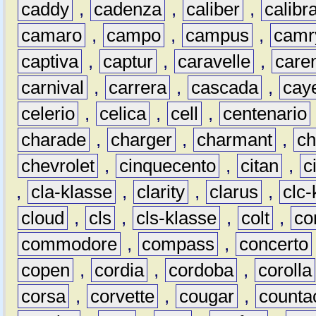
caddy
,
cadenza
,
caliber
,
calibr
camaro
,
campo
,
campus
,
camr
captiva
,
captur
,
caravelle
,
care
carnival
,
carrera
,
cascada
,
cay
celerio
,
celica
,
cell
,
centenario
charade
,
charger
,
charmant
,
ch
chevrolet
,
cinquecento
,
citan
,
c
,
cla-klasse
,
clarity
,
clarus
,
clc-
cloud
,
cls
,
cls-klasse
,
colt
,
c
commodore
,
compass
,
concerto
copen
,
cordia
,
cordoba
,
corolla
corsa
,
corvette
,
cougar
,
counta