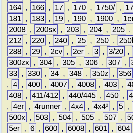
164
,
166
,
17
,
170
,
1750/
,
1
181
,
183
,
19
,
190
,
1900
,
1e
2008
,
200sx
,
203
,
204
,
205
212
,
220
,
240
,
25
,
250
,
250
288
,
29
,
2cv
,
2er
,
3
,
3/20
,
300zx
,
304
,
305
,
306
,
307
,
33
,
330
,
34
,
348
,
350z
,
356
,
4
,
400
,
4007
,
4008
,
403
,
4
408
,
411/412
,
440/445
,
450
,
,
4er
,
4runner
,
4x4
,
4x4²
,
5
,
500x
,
503
,
504
,
505
,
507
,
5
5er
,
6
,
600
,
6008
,
601
,
604