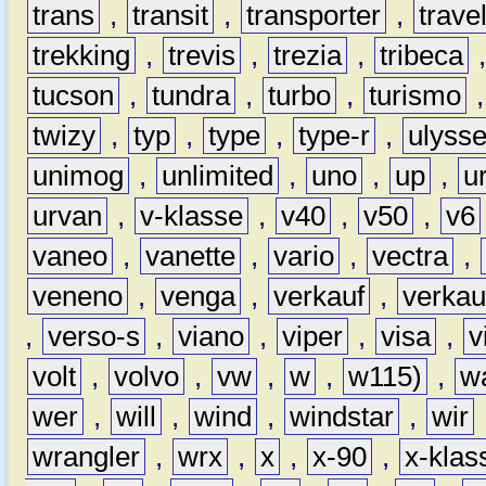
trans
,
transit
,
transporter
,
travel
trekking
,
trevis
,
trezia
,
tribeca
tucson
,
tundra
,
turbo
,
turismo
twizy
,
typ
,
type
,
type-r
,
ulyss
unimog
,
unlimited
,
uno
,
up
,
u
urvan
,
v-klasse
,
v40
,
v50
,
v6
vaneo
,
vanette
,
vario
,
vectra
,
veneno
,
venga
,
verkauf
,
verkau
,
verso-s
,
viano
,
viper
,
visa
,
v
volt
,
volvo
,
vw
,
w
,
w115)
,
w
wer
,
will
,
wind
,
windstar
,
wir
wrangler
,
wrx
,
x
,
x-90
,
x-klas