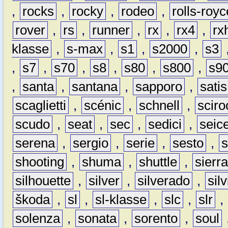
,
rocks
,
rocky
,
rodeo
,
rolls-royc
rover
,
rs
,
runner
,
rx
,
rx4
,
rx
klasse
,
s-max
,
s1
,
s2000
,
s3
,
s7
,
s70
,
s8
,
s80
,
s800
,
s9
,
santa
,
santana
,
sapporo
,
satis
scaglietti
,
scénic
,
schnell
,
sciro
scudo
,
seat
,
sec
,
sedici
,
seic
serena
,
sergio
,
serie
,
sesto
,
shooting
,
shuma
,
shuttle
,
sierr
silhouette
,
silver
,
silverado
,
silv
škoda
,
sl
,
sl-klasse
,
slc
,
slr
,
solenza
,
sonata
,
sorento
,
soul