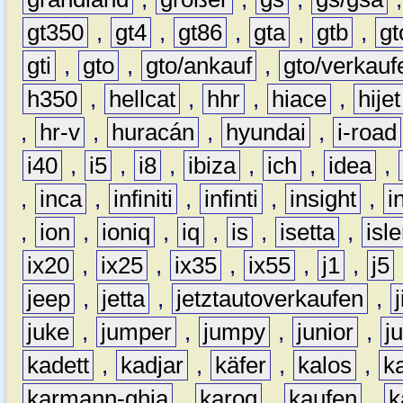
gt350
,
gt4
,
gt86
,
gta
,
gtb
,
gt
gti
,
gto
,
gto/ankauf
,
gto/verkauf
h350
,
hellcat
,
hhr
,
hiace
,
hijet
,
hr-v
,
huracán
,
hyundai
,
i-road
i40
,
i5
,
i8
,
ibiza
,
ich
,
idea
,
,
inca
,
infiniti
,
infinti
,
insight
,
i
,
ion
,
ioniq
,
iq
,
is
,
isetta
,
isl
ix20
,
ix25
,
ix35
,
ix55
,
j1
,
j5
jeep
,
jetta
,
jetztautoverkaufen
,
juke
,
jumper
,
jumpy
,
junior
,
j
kadett
,
kadjar
,
käfer
,
kalos
,
k
karmann-ghia
,
karoq
,
kaufen
,
k