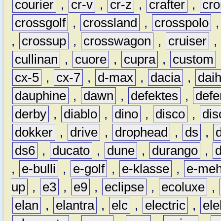
courier
,
cr-v
,
cr-z
,
crafter
,
cr
crossgolf
,
crossland
,
crosspolo
,
crossup
,
crosswagon
,
cruiser
,
cullinan
,
cuore
,
cupra
,
custom
cx-5
,
cx-7
,
d-max
,
dacia
,
dai
dauphine
,
dawn
,
defektes
,
defe
derby
,
diablo
,
dino
,
disco
,
dis
dokker
,
drive
,
drophead
,
ds
,
ds6
,
ducato
,
dune
,
durango
,
,
e-bulli
,
e-golf
,
e-klasse
,
e-meh
up
,
e3
,
e9
,
eclipse
,
ecoluxe
,
elan
,
elantra
,
elc
,
electric
,
ele