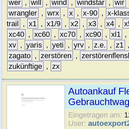
wer
,
will
,
wind
,
windstar
,
wir
wrangler
,
wrx
,
x
,
x-90
,
x-klas
trail
,
x1
,
x1/9
,
x2
,
x3
,
x4
,
x
xc40
,
xc60
,
xc70
,
xc90
,
xl1
,
xv
,
yaris
,
yeti
,
yrv
,
z.e.
,
z1
zagato
,
zerstören
,
zerstörenflen
zukünftige
,
zx
Autoankauf Fl
Gebrauchtwage
Eingetragen am:
1
User:
autoexport