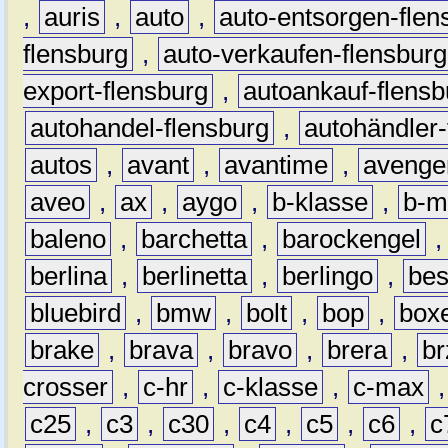
,
auris
,
auto
,
auto-entsorgen-flen
flensburg
,
auto-verkaufen-flensburg
export-flensburg
,
autoankauf-flensb
autohandel-flensburg
,
autohändler-
autos
,
avant
,
avantime
,
avenge
aveo
,
ax
,
aygo
,
b-klasse
,
b-m
baleno
,
barchetta
,
barockengel
berlina
,
berlinetta
,
berlingo
,
bes
bluebird
,
bmw
,
bolt
,
bop
,
box
brake
,
brava
,
bravo
,
brera
,
br
crosser
,
c-hr
,
c-klasse
,
c-max
c25
,
c3
,
c30
,
c4
,
c5
,
c6
,
c