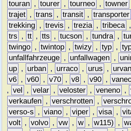
touran
,
tourer
,
tourneo
,
towner
trajet
,
trans
,
transit
,
transporter
trekking
,
trevis
,
trezia
,
tribeca
trs
,
tt
,
tts
,
tucson
,
tundra
,
tu
twingo
,
twintop
,
twizy
,
typ
,
ty
unfallfahrzeuge
,
unfallwagen
,
un
up
,
urban
,
urraco
,
urus
,
urva
v6
,
v60
,
v70
,
v8
,
v90
,
vane
,
vel
,
velar
,
veloster
,
veneno
,
verkaufen
,
verschrotten
,
verschro
verso-s
,
viano
,
viper
,
visa
,
vi
volt
,
volvo
,
vw
,
w
,
w115)
,
w