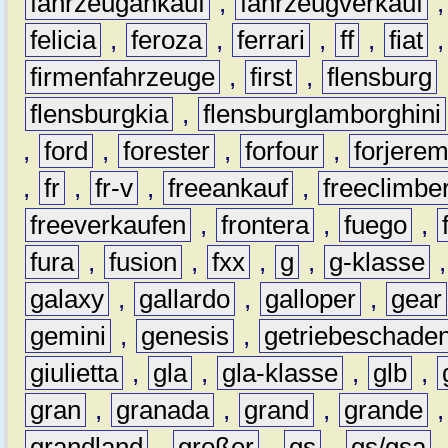
fahrzeugankauf
,
fahrzeugverkauf
felicia
,
feroza
,
ferrari
,
ff
,
fiat
firmenfahrzeuge
,
first
,
flensburg
flensburgkia
,
flensburglamborghini
,
ford
,
forester
,
forfour
,
forjere
,
fr
,
fr-v
,
freeankauf
,
freeclimbe
freeverkaufen
,
frontera
,
fuego
,
fura
,
fusion
,
fxx
,
g
,
g-klasse
galaxy
,
gallardo
,
galloper
,
gear
gemini
,
genesis
,
getriebeschade
giulietta
,
gla
,
gla-klasse
,
glb
,
gran
,
granada
,
grand
,
grande
grandland
,
großer
,
gs
,
gs/gsa