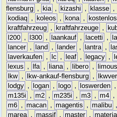
flensburg
,
kia
,
kizashi
,
klasse
,
kodiaq
,
koleos
,
kona
,
kostenlos
kraftfahrzeug
,
kraftfahrzeuge
,
kub
l200
,
l300
,
laankauf
,
lacetti
,
l
lancer
,
land
,
lander
,
lantra
,
la
laverkaufen
,
lc
,
leaf
,
legacy
,
lexus
,
lfa
,
liana
,
libero
,
limous
lkw
,
lkw-ankauf-flensburg
,
lkwver
lodgy
,
logan
,
logo
,
loswerden
m135i
,
m2
,
m235i
,
m3
,
m4
,
m6
,
macan
,
magentis
,
malibu
marea
,
massif
,
master
,
materi