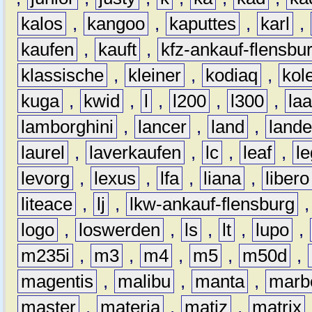
kalos
,
kangoo
,
kaputtes
,
karl
,
kaufen
,
kauft
,
kfz-ankauf-flensbu
klassische
,
kleiner
,
kodiaq
,
kol
kuga
,
kwid
,
l
,
l200
,
l300
,
la
lamborghini
,
lancer
,
land
,
lande
laurel
,
laverkaufen
,
lc
,
leaf
,
l
levorg
,
lexus
,
lfa
,
liana
,
libero
liteace
,
lj
,
lkw-ankauf-flensburg
logo
,
loswerden
,
ls
,
lt
,
lupo
,
m235i
,
m3
,
m4
,
m5
,
m50d
,
magentis
,
malibu
,
manta
,
marb
master
,
materia
,
matiz
,
matrix