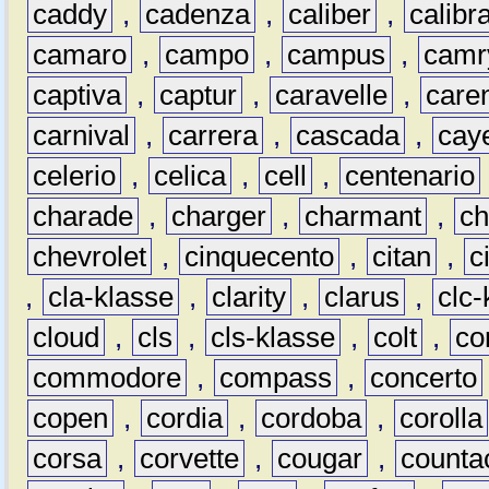
caddy
,
cadenza
,
caliber
,
calibr
camaro
,
campo
,
campus
,
camr
captiva
,
captur
,
caravelle
,
care
carnival
,
carrera
,
cascada
,
cay
celerio
,
celica
,
cell
,
centenario
charade
,
charger
,
charmant
,
ch
chevrolet
,
cinquecento
,
citan
,
c
,
cla-klasse
,
clarity
,
clarus
,
clc-
cloud
,
cls
,
cls-klasse
,
colt
,
c
commodore
,
compass
,
concerto
copen
,
cordia
,
cordoba
,
corolla
corsa
,
corvette
,
cougar
,
counta