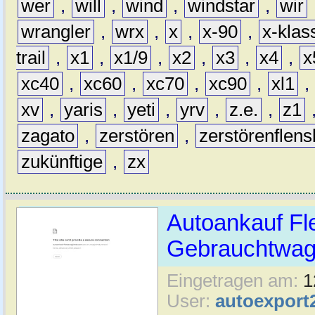
wer
,
will
,
wind
,
windstar
,
wir
wrangler
,
wrx
,
x
,
x-90
,
x-klas
trail
,
x1
,
x1/9
,
x2
,
x3
,
x4
,
x
xc40
,
xc60
,
xc70
,
xc90
,
xl1
,
xv
,
yaris
,
yeti
,
yrv
,
z.e.
,
z1
zagato
,
zerstören
,
zerstörenflen
zukünftige
,
zx
Autoankauf Fl
Gebrauchtwage
Eingetragen am:
1
User:
autoexport