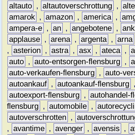
altauto
,
altautoverschrottung
,
alt
amarok
,
amazon
,
america
,
am
ampera-e
,
an
,
angebotene
,
ank
applause
,
arena
,
argenta
,
arna
,
asterion
,
astra
,
asx
,
ateca
,
a
auto
,
auto-entsorgen-flensburg
,
a
auto-verkaufen-flensburg
,
auto-ver
autoankauf
,
autoankauf-flensburg
autoexport-flensburg
,
autohandel-f
flensburg
,
automobile
,
autorecycl
autoverschrotten
,
autoverschrottun
,
avantime
,
avenger
,
avensis
,
a