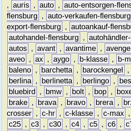
,
auris
,
auto
,
auto-entsorgen-flen
flensburg
,
auto-verkaufen-flensburg
export-flensburg
,
autoankauf-flensb
autohandel-flensburg
,
autohändler-
autos
,
avant
,
avantime
,
avenge
aveo
,
ax
,
aygo
,
b-klasse
,
b-m
baleno
,
barchetta
,
barockengel
berlina
,
berlinetta
,
berlingo
,
bes
bluebird
,
bmw
,
bolt
,
bop
,
box
brake
,
brava
,
bravo
,
brera
,
br
crosser
,
c-hr
,
c-klasse
,
c-max
c25
,
c3
,
c30
,
c4
,
c5
,
c6
,
c