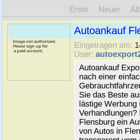
Erste
Neuer
Äl
Autoankauf Fl
Eingetragen am:
1
User:
autoexport
Autoankauf Expo
nach einer einfac
Gebrauchtfahrze
Sie das Beste au
lästige Werbung
Verhandlungen? 
Flensburg ein Au
von Autos in Flen