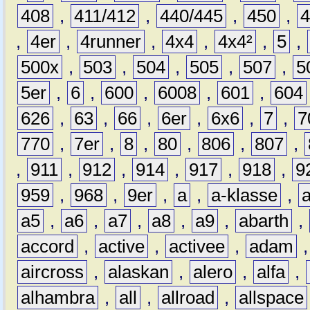
408
,
411/412
,
440/445
,
450
,
,
4er
,
4runner
,
4x4
,
4x4²
,
5
,
500x
,
503
,
504
,
505
,
507
,
5
5er
,
6
,
600
,
6008
,
601
,
604
626
,
63
,
66
,
6er
,
6x6
,
7
,
7
770
,
7er
,
8
,
80
,
806
,
807
,
,
911
,
912
,
914
,
917
,
918
,
9
959
,
968
,
9er
,
a
,
a-klasse
,
a5
,
a6
,
a7
,
a8
,
a9
,
abarth
,
accord
,
active
,
activee
,
adam
aircross
,
alaskan
,
alero
,
alfa
,
alhambra
,
all
,
allroad
,
allspace