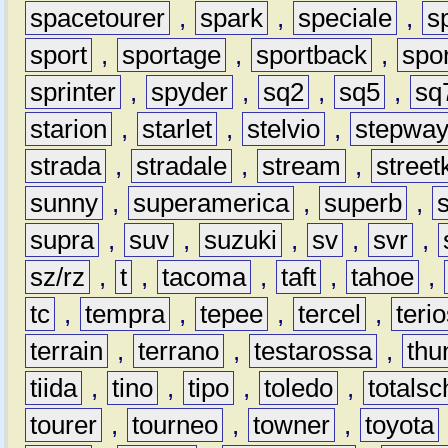
spacetourer
,
spark
,
speciale
,
s
sport
,
sportage
,
sportback
,
spo
sprinter
,
spyder
,
sq2
,
sq5
,
sq
starion
,
starlet
,
stelvio
,
stepwa
strada
,
stradale
,
stream
,
street
sunny
,
superamerica
,
superb
,
supra
,
suv
,
suzuki
,
sv
,
svr
,
sz/rz
,
t
,
tacoma
,
taft
,
tahoe
,
tc
,
tempra
,
tepee
,
tercel
,
teri
terrain
,
terrano
,
testarossa
,
thu
tiida
,
tino
,
tipo
,
toledo
,
totals
tourer
,
tourneo
,
towner
,
toyota