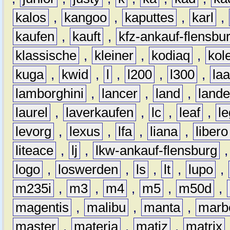
kalos
,
kangoo
,
kaputtes
,
karl
,
kaufen
,
kauft
,
kfz-ankauf-flensbu
klassische
,
kleiner
,
kodiaq
,
kol
kuga
,
kwid
,
l
,
l200
,
l300
,
la
lamborghini
,
lancer
,
land
,
lande
laurel
,
laverkaufen
,
lc
,
leaf
,
l
levorg
,
lexus
,
lfa
,
liana
,
libero
liteace
,
lj
,
lkw-ankauf-flensburg
logo
,
loswerden
,
ls
,
lt
,
lupo
,
m235i
,
m3
,
m4
,
m5
,
m50d
,
magentis
,
malibu
,
manta
,
marb
master
,
materia
,
matiz
,
matrix