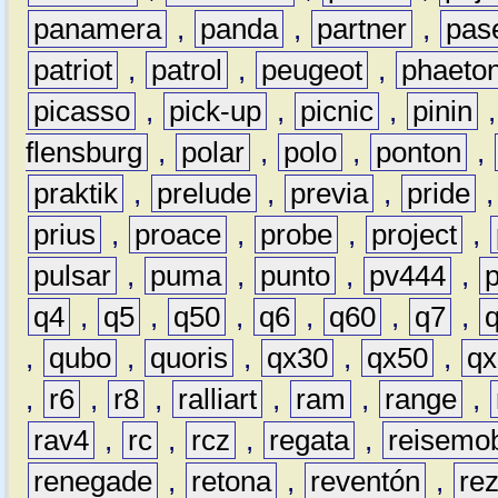
panamera
,
panda
,
partner
,
pas
patriot
,
patrol
,
peugeot
,
phaeto
picasso
,
pick-up
,
picnic
,
pinin
flensburg
,
polar
,
polo
,
ponton
,
praktik
,
prelude
,
previa
,
pride
prius
,
proace
,
probe
,
project
,
pulsar
,
puma
,
punto
,
pv444
,
q4
,
q5
,
q50
,
q6
,
q60
,
q7
,
,
qubo
,
quoris
,
qx30
,
qx50
,
qx
,
r6
,
r8
,
ralliart
,
ram
,
range
,
rav4
,
rc
,
rcz
,
regata
,
reisemob
renegade
,
retona
,
reventón
,
re