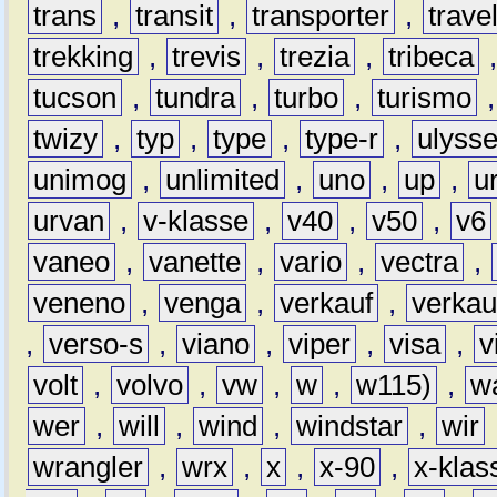
trans
,
transit
,
transporter
,
travel
trekking
,
trevis
,
trezia
,
tribeca
tucson
,
tundra
,
turbo
,
turismo
twizy
,
typ
,
type
,
type-r
,
ulyss
unimog
,
unlimited
,
uno
,
up
,
u
urvan
,
v-klasse
,
v40
,
v50
,
v6
vaneo
,
vanette
,
vario
,
vectra
,
veneno
,
venga
,
verkauf
,
verkau
,
verso-s
,
viano
,
viper
,
visa
,
v
volt
,
volvo
,
vw
,
w
,
w115)
,
w
wer
,
will
,
wind
,
windstar
,
wir
wrangler
,
wrx
,
x
,
x-90
,
x-klas