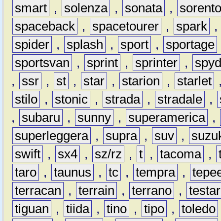
smart
,
solenza
,
sonata
,
sorent
spaceback
,
spacetourer
,
spark
spider
,
splash
,
sport
,
sportage
sportsvan
,
sprint
,
sprinter
,
spyd
,
ssr
,
st
,
star
,
starion
,
starlet
stilo
,
stonic
,
strada
,
stradale
,
,
subaru
,
sunny
,
superamerica
,
superleggera
,
supra
,
suv
,
suzu
swift
,
sx4
,
sz/rz
,
t
,
tacoma
,
taro
,
taunus
,
tc
,
tempra
,
tepe
terracan
,
terrain
,
terrano
,
testa
tiguan
,
tiida
,
tino
,
tipo
,
toledo