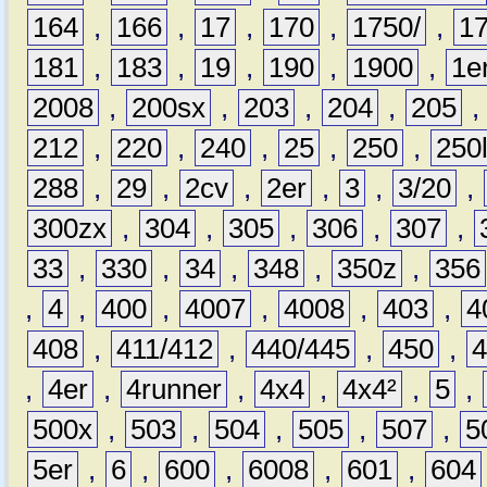
164
,
166
,
17
,
170
,
1750/
,
1
181
,
183
,
19
,
190
,
1900
,
1e
2008
,
200sx
,
203
,
204
,
205
212
,
220
,
240
,
25
,
250
,
250
288
,
29
,
2cv
,
2er
,
3
,
3/20
,
300zx
,
304
,
305
,
306
,
307
,
33
,
330
,
34
,
348
,
350z
,
356
,
4
,
400
,
4007
,
4008
,
403
,
4
408
,
411/412
,
440/445
,
450
,
,
4er
,
4runner
,
4x4
,
4x4²
,
5
,
500x
,
503
,
504
,
505
,
507
,
5
5er
,
6
,
600
,
6008
,
601
,
604