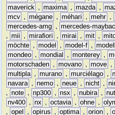
maverick
,
maxima
,
mazda
,
ma
mcv
,
mégane
,
méhari
,
mehr
,
mercedes-amg
,
mercedes-mayba
,
mii
,
mirafiori
,
mirai
,
mit
,
mit
möchte
,
model
,
model-f
,
model
mondeo
,
mondial
,
monterey
,
m
motorschaden
,
movano
,
move
,
multipla
,
murano
,
murciélago
,
navara
,
nemo
,
neue
,
nicht
,
ni
,
note
,
np300
,
nsx
,
nubira
,
nu
nv400
,
nx
,
octavia
,
ohne
,
oly
,
opel
,
opirus
,
optima
,
orion
,