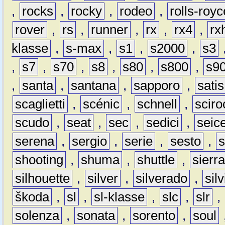
,
rocks
,
rocky
,
rodeo
,
rolls-royc
rover
,
rs
,
runner
,
rx
,
rx4
,
rx
klasse
,
s-max
,
s1
,
s2000
,
s3
,
s7
,
s70
,
s8
,
s80
,
s800
,
s9
,
santa
,
santana
,
sapporo
,
satis
scaglietti
,
scénic
,
schnell
,
sciro
scudo
,
seat
,
sec
,
sedici
,
seic
serena
,
sergio
,
serie
,
sesto
,
shooting
,
shuma
,
shuttle
,
sierr
silhouette
,
silver
,
silverado
,
silv
škoda
,
sl
,
sl-klasse
,
slc
,
slr
,
solenza
,
sonata
,
sorento
,
soul