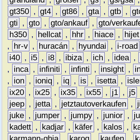
gt350
,
gt4
,
gt86
,
gta
,
gtb
,
gt
gti
,
gto
,
gto/ankauf
,
gto/verkauf
h350
,
hellcat
,
hhr
,
hiace
,
hijet
,
hr-v
,
huracán
,
hyundai
,
i-road
i40
,
i5
,
i8
,
ibiza
,
ich
,
idea
,
,
inca
,
infiniti
,
infinti
,
insight
,
i
,
ion
,
ioniq
,
iq
,
is
,
isetta
,
isl
ix20
,
ix25
,
ix35
,
ix55
,
j1
,
j5
jeep
,
jetta
,
jetztautoverkaufen
,
juke
,
jumper
,
jumpy
,
junior
,
j
kadett
,
kadjar
,
käfer
,
kalos
,
k
karmann-ghia
,
karoq
,
kaufen
,
k