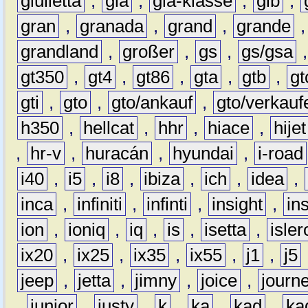
giulietta
,
gla
,
gla-klasse
,
glb
,
gran
,
granada
,
grand
,
grande
grandland
,
großer
,
gs
,
gs/gsa
gt350
,
gt4
,
gt86
,
gta
,
gtb
,
gt
gti
,
gto
,
gto/ankauf
,
gto/verkauf
h350
,
hellcat
,
hhr
,
hiace
,
hijet
,
hr-v
,
huracán
,
hyundai
,
i-road
i40
,
i5
,
i8
,
ibiza
,
ich
,
idea
,
inca
,
infiniti
,
infinti
,
insight
,
in
ion
,
ioniq
,
iq
,
is
,
isetta
,
isler
ix20
,
ix25
,
ix35
,
ix55
,
j1
,
j5
jeep
,
jetta
,
jimny
,
joice
,
journ
,
junior
,
justy
,
k
,
ka
,
kad
,
ka