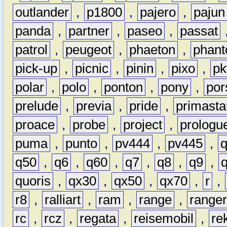
outlander
,
p1800
,
pajero
,
pajun
panda
,
partner
,
paseo
,
passat
patrol
,
peugeot
,
phaeton
,
phan
pick-up
,
picnic
,
pinin
,
pixo
,
p
polar
,
polo
,
ponton
,
pony
,
por
prelude
,
previa
,
pride
,
primasta
proace
,
probe
,
project
,
prologu
puma
,
punto
,
pv444
,
pv445
,
q50
,
q6
,
q60
,
q7
,
q8
,
q9
,
quoris
,
qx30
,
qx50
,
qx70
,
r
,
r8
,
ralliart
,
ram
,
range
,
range
rc
,
rcz
,
regata
,
reisemobil
,
re