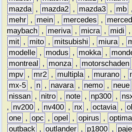
mazda
,
mazda2
,
mazda3
,
mb
mehr
,
mein
,
mercedes
,
merce
maybach
,
meriva
,
micra
,
midi
mit
,
mito
,
mitsubishi
,
miura
,
modelle
,
modus
,
mokka
,
mond
montreal
,
monza
,
motorschaden
mpv
,
mr2
,
multipla
,
murano
,
mx-5
,
n
,
navara
,
nemo
,
neue
nissan
,
nitro
,
note
,
np300
,
ns
,
nv200
,
nv400
,
nx
,
octavia
,
o
one
,
opc
,
opel
,
opirus
,
optim
outback
,
outlander
,
p1800
,
paje