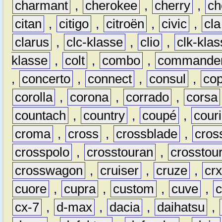
charmant
,
cherokee
,
cherry
,
ch
citan
,
citigo
,
citroën
,
civic
,
cla
clarus
,
clc-klasse
,
clio
,
clk-kla
klasse
,
colt
,
combo
,
commande
,
concerto
,
connect
,
consul
,
co
corolla
,
corona
,
corrado
,
corsa
countach
,
country
,
coupé
,
couri
croma
,
cross
,
crossblade
,
cros
crosspolo
,
crosstouran
,
crosstou
crosswagon
,
cruiser
,
cruze
,
cr
cuore
,
cupra
,
custom
,
cuve
,
cx-7
,
d-max
,
dacia
,
daihatsu
,