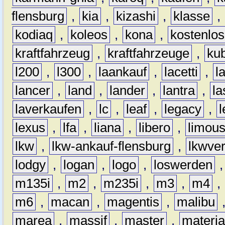
flensburg
,
kia
,
kizashi
,
klasse
,
kodiaq
,
koleos
,
kona
,
kostenlos
kraftfahrzeug
,
kraftfahrzeuge
,
kub
l200
,
l300
,
laankauf
,
lacetti
,
l
lancer
,
land
,
lander
,
lantra
,
la
laverkaufen
,
lc
,
leaf
,
legacy
,
lexus
,
lfa
,
liana
,
libero
,
limous
lkw
,
lkw-ankauf-flensburg
,
lkwver
lodgy
,
logan
,
logo
,
loswerden
m135i
,
m2
,
m235i
,
m3
,
m4
,
m6
,
macan
,
magentis
,
malibu
marea
,
massif
,
master
,
materi