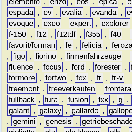
elemento
,
enzo
,
eos
,
epica
,
e
espada
,
ev
,
evalia
,
evanda
,
e
evoque
,
exeo
,
expert
,
explorer
f-150
,
f12
,
f12tdf
,
f355
,
f40
,
favorit/forman
,
fe
,
felicia
,
feroz
,
figo
,
fiorino
,
firmenfahrzeuge
,
fluence
,
focus
,
ford
,
forester
,
formore
,
fortwo
,
fox
,
fr
,
fr-v
,
freemont
,
freeverkaufen
,
frontera
fullback
,
fura
,
fusion
,
fxx
,
g
,
galant
,
galaxy
,
gallardo
,
gallop
,
gemini
,
genesis
,
getriebeschad