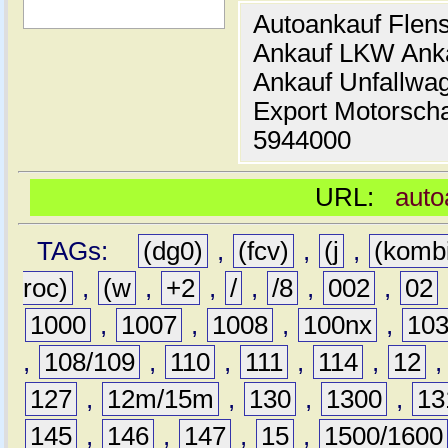
Autoankauf Flen
Ankauf LKW Ank
Ankauf Unfallwa
Export Motorsch
5944000
URL:
auto
TAGs:
(dg0)
,
(fcv)
,
(j
,
(komb
roc)
,
(w
,
+2
,
/
,
/8
,
002
,
02
1000
,
1007
,
1008
,
100nx
,
10
,
108/109
,
110
,
111
,
114
,
12
127
,
12m/15m
,
130
,
1300
,
13
145
,
146
,
147
,
15
,
1500/1600