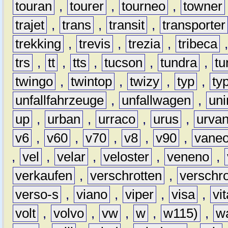
touran
,
tourer
,
tourneo
,
towner
trajet
,
trans
,
transit
,
transporter
trekking
,
trevis
,
trezia
,
tribeca
trs
,
tt
,
tts
,
tucson
,
tundra
,
tu
twingo
,
twintop
,
twizy
,
typ
,
ty
unfallfahrzeuge
,
unfallwagen
,
un
up
,
urban
,
urraco
,
urus
,
urva
v6
,
v60
,
v70
,
v8
,
v90
,
vane
,
vel
,
velar
,
veloster
,
veneno
,
verkaufen
,
verschrotten
,
verschro
verso-s
,
viano
,
viper
,
visa
,
vi
volt
,
volvo
,
vw
,
w
,
w115)
,
w