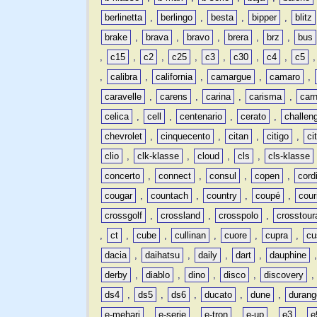
berlinetta
,
berlingo
,
besta
,
bipper
,
blitz
brake
,
brava
,
bravo
,
brera
,
brz
,
bus
,
c15
,
c2
,
c25
,
c3
,
c30
,
c4
,
c5
,
calibra
,
california
,
camargue
,
camaro
,
caravelle
,
carens
,
carina
,
carisma
,
carn
celica
,
cell
,
centenario
,
cerato
,
challen
chevrolet
,
cinquecento
,
citan
,
citigo
,
ci
clio
,
clk-klasse
,
cloud
,
cls
,
cls-klasse
concerto
,
connect
,
consul
,
copen
,
cord
cougar
,
countach
,
country
,
coupé
,
cour
crossgolf
,
crossland
,
crosspolo
,
crosstour
,
ct
,
cube
,
cullinan
,
cuore
,
cupra
,
cu
dacia
,
daihatsu
,
daily
,
dart
,
dauphine
derby
,
diablo
,
dino
,
disco
,
discovery
ds4
,
ds5
,
ds6
,
ducato
,
dune
,
durang
e-mehari
,
e-serie
,
e-tron
,
e-up
,
e3
,
e