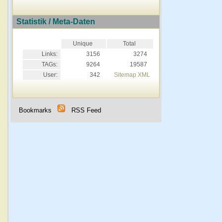
Statistik / Meta-Daten
Unique
Total
Links:
3156
3274
TAGs:
9264
19587
User:
342
Sitemap XML
Bookmarks
RSS Feed