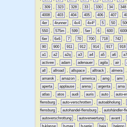
,
309
,
323
,
328
,
33
,
330
,
34
,
348
4008
,
403
,
404
,
405
,
406
,
407
,
4
4er
,
4runner
,
4x4
,
4x4²
,
5
,
50
,
50
550
,
575m
,
599
,
5er
,
6
,
600
,
600
6er
,
6x6
,
7
,
70
,
700
,
718
,
742
,
90
,
900
,
911
,
912
,
914
,
917
,
918
a1
,
a2
,
a2q
,
a3
,
a4
,
a5
,
a6
,
a
activee
,
adam
,
adenauer
,
agila
,
air
,
all
,
allroad
,
allspace
,
alltrack
,
almera
amarok
,
amazon
,
america
,
amg
,
ami
aperta
,
applause
,
arena
,
argenta
,
arna
atlas
,
atos
,
audi
,
auris
,
auto
,
auto-e
flensburg
,
auto-verschrotten
,
autoabholung
,
flensburg
,
autohandel-flensburg
,
autohändler-f
autoverschrottung
,
autoverwertung
,
avant
,
b-klasse
,
b-max
,
b-serie
,
baja
,
baleno