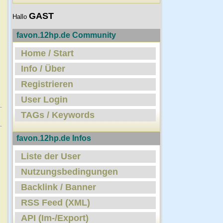
GAST
Hallo
favon.12hp.de Community
Home / Start
Info / Über
Registrieren
User Login
TAGs / Keywords
favon.12hp.de Infos
Liste der User
Nutzungsbedingungen
Backlink / Banner
RSS Feed (XML)
API (Im-/Export)