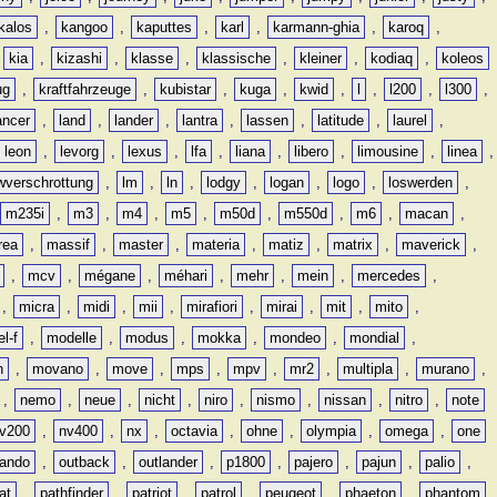
kalos
,
kangoo
,
kaputtes
,
karl
,
karmann-ghia
,
karoq
,
,
kia
,
kizashi
,
klasse
,
klassische
,
kleiner
,
kodiaq
,
koleos
ug
,
kraftfahrzeuge
,
kubistar
,
kuga
,
kwid
,
l
,
l200
,
l300
,
ancer
,
land
,
lander
,
lantra
,
lassen
,
latitude
,
laurel
,
leon
,
levorg
,
lexus
,
lfa
,
liana
,
libero
,
limousine
,
linea
,
wverschrottung
,
lm
,
ln
,
lodgy
,
logan
,
logo
,
loswerden
,
m235i
,
m3
,
m4
,
m5
,
m50d
,
m550d
,
m6
,
macan
,
rea
,
massif
,
master
,
materia
,
matiz
,
matrix
,
maverick
,
,
mcv
,
mégane
,
méhari
,
mehr
,
mein
,
mercedes
,
,
micra
,
midi
,
mii
,
mirafiori
,
mirai
,
mit
,
mito
,
l-f
,
modelle
,
modus
,
mokka
,
mondeo
,
mondial
,
n
,
movano
,
move
,
mps
,
mpv
,
mr2
,
multipla
,
murano
,
,
nemo
,
neue
,
nicht
,
niro
,
nismo
,
nissan
,
nitro
,
note
v200
,
nv400
,
nx
,
octavia
,
ohne
,
olympia
,
omega
,
one
lando
,
outback
,
outlander
,
p1800
,
pajero
,
pajun
,
palio
,
at
,
pathfinder
,
patriot
,
patrol
,
peugeot
,
phaeton
,
phantom