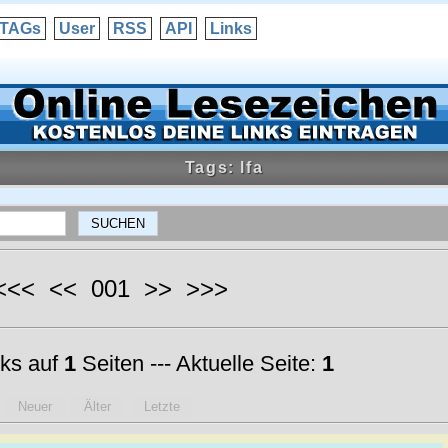
TAGs
User
RSS
API
Links
Tags: lfa
 <<< << 001 >> >>>
ks auf
1
Seiten --- Aktuelle Seite:
1
Neuer
Älter
Letzte