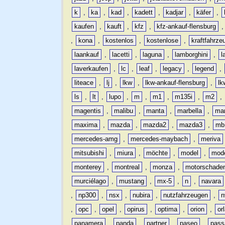
k
,
ka
,
kad
,
kadett
,
kadjar
,
käfer
,
kaufen
,
kauft
,
kfz
,
kfz-ankauf-flensburg
,
kona
,
kostenlos
,
kostenlose
,
kraftfahrze
laankauf
,
lacetti
,
laguna
,
lamborghini
,
l
laverkaufen
,
lc
,
leaf
,
legacy
,
legend
,
liteace
,
lj
,
lkw
,
lkw-ankauf-flensburg
,
lk
ls
,
lt
,
lupo
,
m
,
m1
,
m135i
,
m2
,
magentis
,
malibu
,
manta
,
marbella
,
ma
maxima
,
mazda
,
mazda2
,
mazda3
,
mb
mercedes-amg
,
mercedes-maybach
,
meriva
mitsubishi
,
miura
,
möchte
,
model
,
mode
monterey
,
montreal
,
monza
,
motorschade
murciélago
,
mustang
,
mx-5
,
n
,
navara
,
np300
,
nsx
,
nubira
,
nutzfahrzeugen
,
n
,
opc
,
opel
,
opirus
,
optima
,
orion
,
or
panamera
,
panda
,
partner
,
paseo
,
pass