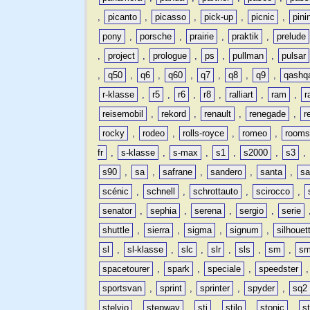
,
picanto
,
picasso
,
pick-up
,
picnic
,
pini
pony
,
porsche
,
prairie
,
praktik
,
prelude
,
project
,
prologue
,
ps
,
pullman
,
pulsar
,
q50
,
q6
,
q60
,
q7
,
q8
,
q9
,
qashq
r-klasse
,
r5
,
r6
,
r8
,
ralliart
,
ram
,
r
reisemobil
,
rekord
,
renault
,
renegade
,
r
rocky
,
rodeo
,
rolls-royce
,
romeo
,
rooms
fr
,
s-klasse
,
s-max
,
s1
,
s2000
,
s3
,
s90
,
sa
,
safrane
,
sandero
,
santa
,
sa
scénic
,
schnell
,
schrottauto
,
scirocco
,
senator
,
sephia
,
serena
,
sergio
,
serie
shuttle
,
sierra
,
sigma
,
signum
,
silhouet
sl
,
sl-klasse
,
slc
,
slr
,
sls
,
sm
,
sm
spacetourer
,
spark
,
speciale
,
speedster
sportsvan
,
sprint
,
sprinter
,
spyder
,
sq2
stelvio
,
stepway
,
sti
,
stilo
,
stonic
,
s