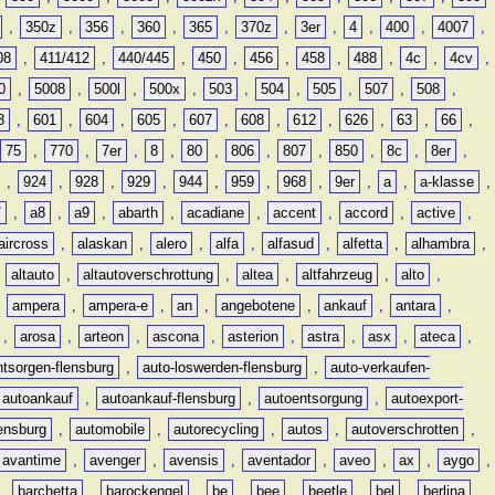
,
350z
,
356
,
360
,
365
,
370z
,
3er
,
4
,
400
,
4007
,
08
,
411/412
,
440/445
,
450
,
456
,
458
,
488
,
4c
,
4cv
,
0
,
5008
,
500l
,
500x
,
503
,
504
,
505
,
507
,
508
,
8
,
601
,
604
,
605
,
607
,
608
,
612
,
626
,
63
,
66
,
75
,
770
,
7er
,
8
,
80
,
806
,
807
,
850
,
8c
,
8er
,
,
924
,
928
,
929
,
944
,
959
,
968
,
9er
,
a
,
a-klasse
,
7
,
a8
,
a9
,
abarth
,
acadiane
,
accent
,
accord
,
active
,
aircross
,
alaskan
,
alero
,
alfa
,
alfasud
,
alfetta
,
alhambra
,
,
altauto
,
altautoverschrottung
,
altea
,
altfahrzeug
,
alto
,
,
ampera
,
ampera-e
,
an
,
angebotene
,
ankauf
,
antara
,
,
arosa
,
arteon
,
ascona
,
asterion
,
astra
,
asx
,
ateca
,
ntsorgen-flensburg
,
auto-loswerden-flensburg
,
auto-verkaufen-
autoankauf
,
autoankauf-flensburg
,
autoentsorgung
,
autoexport-
lensburg
,
automobile
,
autorecycling
,
autos
,
autoverschrotten
,
avantime
,
avenger
,
avensis
,
aventador
,
aveo
,
ax
,
aygo
,
,
barchetta
,
barockengel
,
be
,
bee
,
beetle
,
bel
,
berlina
,