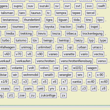
ggera
,
supra
,
suv
,
suzuki
,
sv
,
svr
,
svt
,
svx
,
swift
,
talisman
,
taro
,
taunus
,
tc
,
tempra
,
tepee
,
tercel
,
,
testarossa
,
thunderbird
,
tigra
,
tiguan
,
tiida
,
tino
,
tipo
,
ourer
,
tourneo
,
towner
,
toyota
,
traction
,
trafic
,
trajet
,
,
tredia
,
trekking
,
trevis
,
trezia
,
tribeca
,
trockenlegung
,
,
turbo
,
turismo
,
tüv
,
twingo
,
twintop
,
twizy
,
typ
,
type
nfallwagen
,
unimog
,
unlimited
,
uno
,
up
,
urban
,
urraco
,
,
v60
,
v70
,
v8
,
v90
,
vaneo
,
vanette
,
vario
,
vectra
,
verkauf
,
verkaufen
,
verschrotten
,
verschrottenflensburg
,
verso
,
varo
,
volante
,
volt
,
volvo
,
vw
,
w
,
w115)
,
wagon
,
dstar
,
wir
,
wohnmobil
,
wraith
,
wrangler
,
wrx
,
x
,
x-90
,
x1/9
,
x2
,
x3
,
x4
,
x5
,
x6
,
x7
,
xantia
,
xc40
,
xc60
xsara
,
xv
,
yaris
,
yeti
,
yrv
,
z.e.
,
z1
,
z3
,
z4
,
z8
,
rg
,
zl1
,
zoe
,
zu
,
zukünftige
,
zx