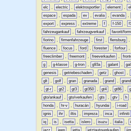
elc
,
electric
,
elektrosportler
,
element
,
e
espace
,
espada
,
ev
,
evalia
,
evanda
,
export
,
express
,
extreme
,
f
,
f-150
,
f
fahrzeugankauf
,
fahrzeugverkauf
,
favorit/for
fiorino
,
firmenfahrzeuge
,
first
,
flensburg
fluence
,
focus
,
ford
,
forester
,
forfour
freeclimber
,
freemont
,
freeverkaufen
,
front
g
,
g-klasse
,
g-tron
,
g93a
,
galant
,
ga
genesis
,
getriebeschaden
,
getz
,
ghost
,
glt
,
golf
,
gran
,
granada
,
grand
,
gran
,
gt-r
,
gt2
,
gt3
,
gt350
,
gt4
,
gt86
,
gto/ankauf
,
gto/verkaufen
,
gts
,
gtv
,
h
honda
,
hr-v
,
huracán
,
hyundai
,
i-road
ignis
,
ihr
,
iltis
,
impreza
,
inca
,
infiniti
iq
,
is
,
isetta
,
islero
,
isuzu
,
italia
,
jazz
,
jeep
,
jetta
,
jetztautoverkaufen
,
ji