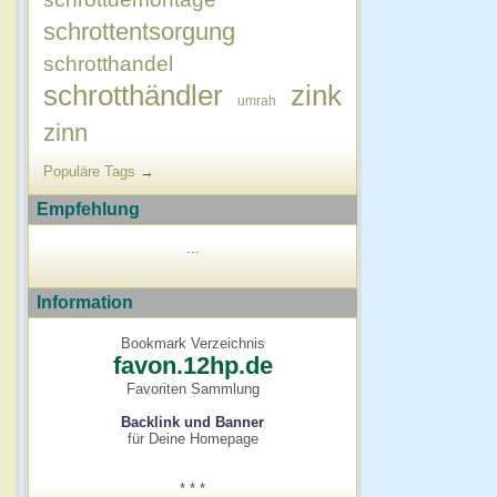
schrottentsorgung
schrotthandel
schrotthändler
zink
umrah
zinn
Populäre Tags
→
Empfehlung
...
Information
Bookmark Verzeichnis
favon.12hp.de
Favoriten Sammlung
Backlink und Banner
für Deine Homepage
* * *