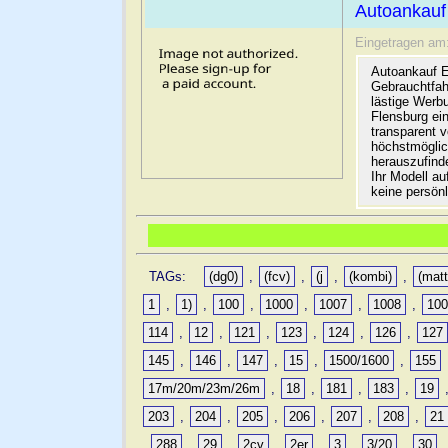
Autoankauf
Eingetragen am
Autoankauf E
Gebrauchtfah
lästige Werb
Flensburg ein
transparent 
höchstmöglic
herauszufinde
Ihr Modell a
keine persön
TAGs:
(dg0)
,
(fcv)
,
(j
,
(kombi)
,
(matt
1
,
1)
,
100
,
1000
,
1007
,
1008
,
10
114
,
12
,
121
,
123
,
124
,
126
,
127
145
,
146
,
147
,
15
,
1500/1600
,
155
17m/20m/23m/26m
,
18
,
181
,
183
,
19
203
,
204
,
205
,
206
,
207
,
208
,
21
,
288
,
29
,
2cv
,
2er
,
3
,
3/20
,
30