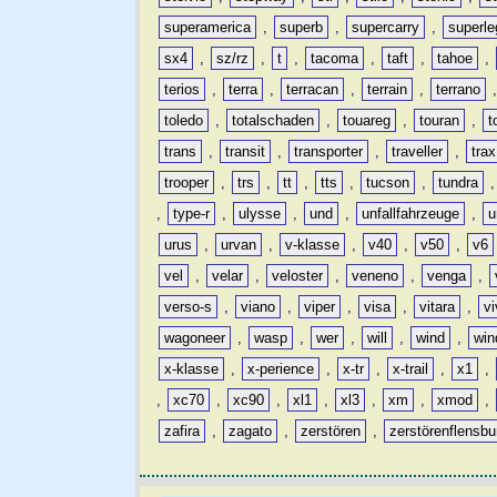
superamerica
,
superb
,
supercarry
,
superle
sx4
,
sz/rz
,
t
,
tacoma
,
taft
,
tahoe
,
terios
,
terra
,
terracan
,
terrain
,
terrano
toledo
,
totalschaden
,
touareg
,
touran
,
t
trans
,
transit
,
transporter
,
traveller
,
trax
trooper
,
trs
,
tt
,
tts
,
tucson
,
tundra
,
type-r
,
ulysse
,
und
,
unfallfahrzeuge
,
u
urus
,
urvan
,
v-klasse
,
v40
,
v50
,
v6
vel
,
velar
,
veloster
,
veneno
,
venga
,
verso-s
,
viano
,
viper
,
visa
,
vitara
,
vi
wagoneer
,
wasp
,
wer
,
will
,
wind
,
win
x-klasse
,
x-perience
,
x-tr
,
x-trail
,
x1
,
,
xc70
,
xc90
,
xl1
,
xl3
,
xm
,
xmod
,
zafira
,
zagato
,
zerstören
,
zerstörenflensbu