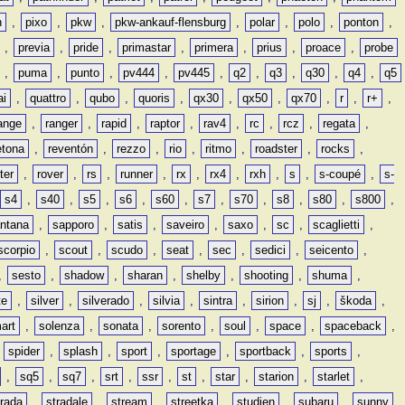
n
,
pixo
,
pkw
,
pkw-ankauf-flensburg
,
polar
,
polo
,
ponton
,
,
previa
,
pride
,
primastar
,
primera
,
prius
,
proace
,
probe
,
puma
,
punto
,
pv444
,
pv445
,
q2
,
q3
,
q30
,
q4
,
q5
ai
,
quattro
,
qubo
,
quoris
,
qx30
,
qx50
,
qx70
,
r
,
r+
,
ange
,
ranger
,
rapid
,
raptor
,
rav4
,
rc
,
rcz
,
regata
,
etona
,
reventón
,
rezzo
,
rio
,
ritmo
,
roadster
,
rocks
,
ter
,
rover
,
rs
,
runner
,
rx
,
rx4
,
rxh
,
s
,
s-coupé
,
s-
s4
,
s40
,
s5
,
s6
,
s60
,
s7
,
s70
,
s8
,
s80
,
s800
,
ntana
,
sapporo
,
satis
,
saveiro
,
saxo
,
sc
,
scaglietti
,
scorpio
,
scout
,
scudo
,
seat
,
sec
,
sedici
,
seicento
,
,
sesto
,
shadow
,
sharan
,
shelby
,
shooting
,
shuma
,
te
,
silver
,
silverado
,
silvia
,
sintra
,
sirion
,
sj
,
škoda
,
art
,
solenza
,
sonata
,
sorento
,
soul
,
space
,
spaceback
,
,
spider
,
splash
,
sport
,
sportage
,
sportback
,
sports
,
,
sq5
,
sq7
,
srt
,
ssr
,
st
,
star
,
starion
,
starlet
,
trada
,
stradale
,
stream
,
streetka
,
studien
,
subaru
,
sunny
,