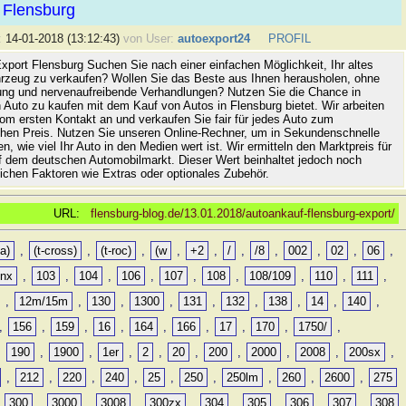
 Flensburg
:
14-01-2018 (13:12:43)
von User:
autoexport24
PROFIL
xport Flensburg Suchen Sie nach einer einfachen Möglichkeit, Ihr altes
rzeug zu verkaufen? Wollen Sie das Beste aus Ihnen herausholen, ohne
ung und nervenaufreibende Verhandlungen? Nutzen Sie die Chance in
 Auto zu kaufen mit dem Kauf von Autos in Flensburg bietet. Wir arbeiten
vom ersten Kontakt an und verkaufen Sie fair für jedes Auto zum
hen Preis. Nutzen Sie unseren Online-Rechner, um in Sekundenschnelle
n, wie viel Ihr Auto in den Medien wert ist. Wir ermitteln den Marktpreis für
uf dem deutschen Automobilmarkt. Dieser Wert beinhaltet jedoch noch
lichen Faktoren wie Extras oder optionales Zubehör.
URL:
flensburg-blog.de/13.01.2018/autoankauf-flensburg-export/
a)
,
(t-cross)
,
(t-roc)
,
(w
,
+2
,
/
,
/8
,
002
,
02
,
06
,
0nx
,
103
,
104
,
106
,
107
,
108
,
108/109
,
110
,
111
,
,
12m/15m
,
130
,
1300
,
131
,
132
,
138
,
14
,
140
,
,
156
,
159
,
16
,
164
,
166
,
17
,
170
,
1750/
,
,
190
,
1900
,
1er
,
2
,
20
,
200
,
2000
,
2008
,
200sx
,
,
212
,
220
,
240
,
25
,
250
,
250lm
,
260
,
2600
,
275
,
300
,
3000
,
3008
,
300zx
,
304
,
305
,
306
,
307
,
308