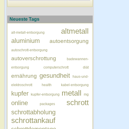
Neueste Tags
altmetall
alt-metall-entsorgung
aluminium
autoentsorgung
autoschrott-entsorgung
autoverschrottung
badewannen-
entsorgung
computerschrott
diät
gesundheit
ernährung
haus-und-
elektroschrott
health
kabel-entsorgung
metall
kupfer
kupfer-entsorgung
mg
schrott
online
packages
schrottabholung
schrottankauf
schrottdemontage