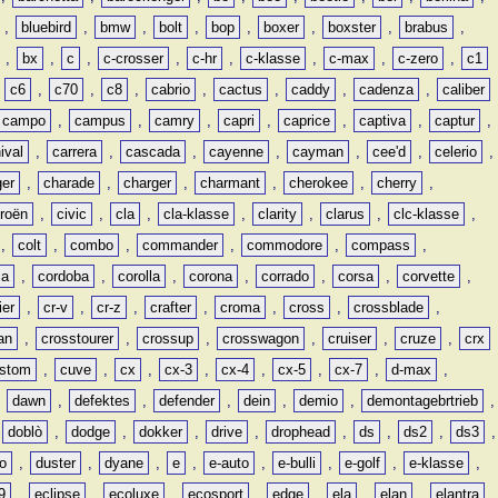
,
bluebird
,
bmw
,
bolt
,
bop
,
boxer
,
boxster
,
brabus
,
,
bx
,
c
,
c-crosser
,
c-hr
,
c-klasse
,
c-max
,
c-zero
,
c1
,
c6
,
c70
,
c8
,
cabrio
,
cactus
,
caddy
,
cadenza
,
caliber
campo
,
campus
,
camry
,
capri
,
caprice
,
captiva
,
captur
,
ival
,
carrera
,
cascada
,
cayenne
,
cayman
,
cee'd
,
celerio
,
ger
,
charade
,
charger
,
charmant
,
cherokee
,
cherry
,
troën
,
civic
,
cla
,
cla-klasse
,
clarity
,
clarus
,
clc-klasse
,
,
colt
,
combo
,
commander
,
commodore
,
compass
,
ia
,
cordoba
,
corolla
,
corona
,
corrado
,
corsa
,
corvette
,
ier
,
cr-v
,
cr-z
,
crafter
,
croma
,
cross
,
crossblade
,
an
,
crosstourer
,
crossup
,
crosswagon
,
cruiser
,
cruze
,
crx
stom
,
cuve
,
cx
,
cx-3
,
cx-4
,
cx-5
,
cx-7
,
d-max
,
,
dawn
,
defektes
,
defender
,
dein
,
demio
,
demontagebrtrieb
,
,
doblò
,
dodge
,
dokker
,
drive
,
drophead
,
ds
,
ds2
,
ds3
,
o
,
duster
,
dyane
,
e
,
e-auto
,
e-bulli
,
e-golf
,
e-klasse
,
9
,
eclipse
,
ecoluxe
,
ecosport
,
edge
,
ela
,
elan
,
elantra
,