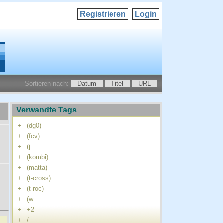
Registrieren
Login
Sortieren nach:
Datum
Titel
URL
Verwandte Tags
+
(dg0)
+
(fcv)
+
(j
+
(kombi)
+
(matta)
+
(t-cross)
+
(t-roc)
+
(w
+
+2
+
/