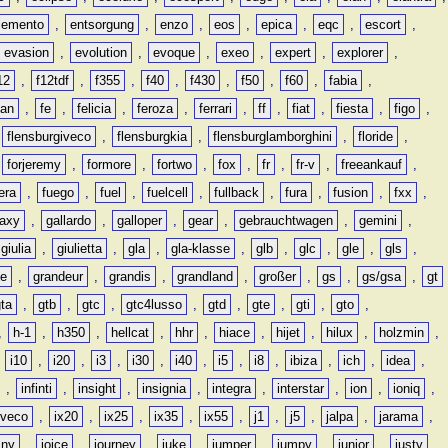
lemento
,
entsorgung
,
enzo
,
eos
,
epica
,
eqc
,
escort
,
evasion
,
evolution
,
evoque
,
exeo
,
expert
,
explorer
,
12
,
f12tdf
,
f355
,
f40
,
f430
,
f50
,
f60
,
fabia
,
man
,
fe
,
felicia
,
feroza
,
ferrari
,
ff
,
fiat
,
fiesta
,
figo
,
,
flensburgiveco
,
flensburgkia
,
flensburglamborghini
,
floride
,
,
forjeremy
,
formore
,
fortwo
,
fox
,
fr
,
fr-v
,
freeankauf
,
era
,
fuego
,
fuel
,
fuelcell
,
fullback
,
fura
,
fusion
,
fxx
,
laxy
,
gallardo
,
galloper
,
gear
,
gebrauchtwagen
,
gemini
,
giulia
,
giulietta
,
gla
,
gla-klasse
,
glb
,
glc
,
gle
,
gls
,
de
,
grandeur
,
grandis
,
grandland
,
großer
,
gs
,
gs/gsa
,
gt
gta
,
gtb
,
gtc
,
gtc4lusso
,
gtd
,
gte
,
gti
,
gto
,
,
h-1
,
h350
,
hellcat
,
hhr
,
hiace
,
hijet
,
hilux
,
holzmin
,
,
i10
,
i20
,
i3
,
i30
,
i40
,
i5
,
i8
,
ibiza
,
ich
,
idea
,
,
infinti
,
insight
,
insignia
,
integra
,
interstar
,
ion
,
ioniq
,
iveco
,
ix20
,
ix25
,
ix35
,
ix55
,
j1
,
j5
,
jalpa
,
jarama
,
mny
,
joice
,
journey
,
juke
,
jumper
,
jumpy
,
junior
,
justy
,