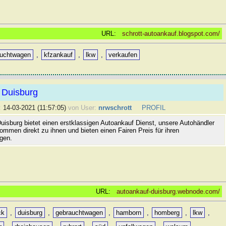
URL:
schrott-autoankauf.blogspot.com/
auchtwagen
,
kfzankauf
,
lkw
,
verkaufen
 Duisburg
:
14-03-2021 (11:57:05)
von User:
nrwschrott
PROFIL
uisburg bietet einen erstklassigen Autoankauf Dienst, unsere Autohändler
ommen direkt zu ihnen und bieten einen Fairen Preis für ihren
gen.
URL:
autoankauf-duisburg.webnode.com/
ck
,
duisburg
,
gebrauchtwagen
,
hamborn
,
homberg
,
lkw
,