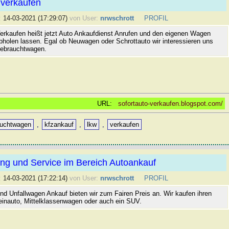
 verkaufen
:
14-03-2021 (17:29:07)
von User:
nrwschrott
PROFIL
Verkaufen heißt jetzt Auto Ankaufdienst Anrufen und den eigenen Wagen
bholen lassen. Egal ob Neuwagen oder Schrottauto wir interessieren uns
 Gebrauchtwagen.
URL:
sofortauto-verkaufen.blogspot.com/
auchtwagen
,
kfzankauf
,
lkw
,
verkaufen
ung und Service im Bereich Autoankauf
:
14-03-2021 (17:22:14)
von User:
nrwschrott
PROFIL
nd Unfallwagen Ankauf bieten wir zum Fairen Preis an. Wir kaufen ihren
inauto, Mittelklassenwagen oder auch ein SUV.