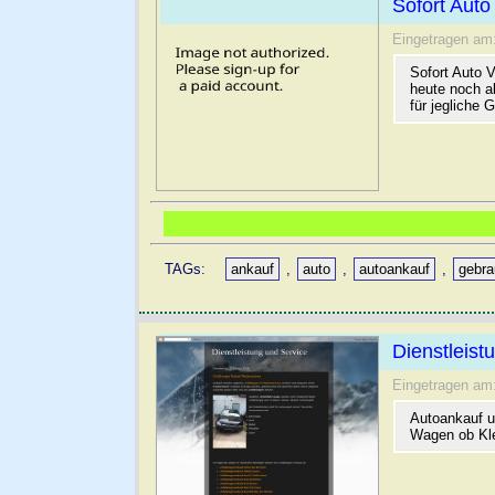
Sofort Auto
Eingetragen am
Sofort Auto 
heute noch a
für jegliche
TAGs:
ankauf
,
auto
,
autoankauf
,
gebr
Dienstleist
Eingetragen am
Autoankauf u
Wagen ob Kle