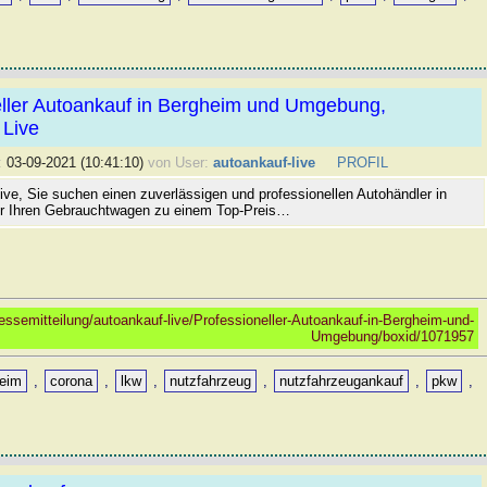
eller Autoankauf in Bergheim und Umgebung,
 Live
:
03-09-2021 (10:41:10)
von User:
autoankauf-live
PROFIL
ive, Sie suchen einen zuverlässigen und professionellen Autohändler in
r Ihren Gebrauchtwagen zu einem Top-Preis…
ssemitteilung/autoankauf-live/Professioneller-Autoankauf-in-Bergheim-und-
Umgebung/boxid/1071957
heim
,
corona
,
lkw
,
nutzfahrzeug
,
nutzfahrzeugankauf
,
pkw
,