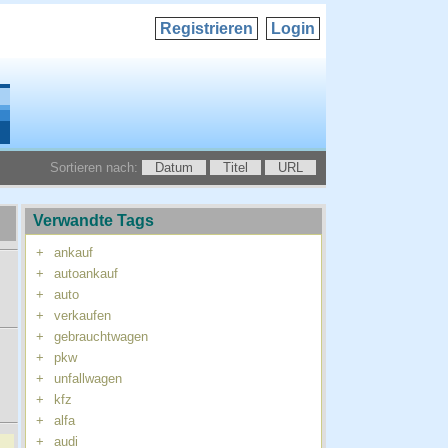
Registrieren
Login
Sortieren nach:
Datum
Titel
URL
Verwandte Tags
+
ankauf
+
autoankauf
+
auto
+
verkaufen
+
gebrauchtwagen
+
pkw
+
unfallwagen
+
kfz
+
alfa
+
audi