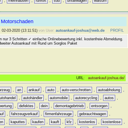
r
,
rheinhausen
,
ruhrort
,
süd
,
unfallwagen
,
walsum
 Motorschaden
:
02-03-2020 (13:11:51)
von User:
autoankauf-joshua@web.de
PROFIL
n nur 3 Schritten ✓ einfache Onlinebewertung inkl. kostenfreie Abmeldung.
dweiter Autoankauf mit Rund um Sorglos Paket
URL:
autoankauf-joshua.de/
hrzeug
,
an
,
ankauf
,
auto
,
auto-verschrotten
,
autoabholung
,
utohandel
,
autohändler
,
automobile
,
autorecycling
,
autos
,
wertung
,
defektes
,
dein
,
demontagebrtrieb
,
entsorgen
,
auf
,
fahrzeugverkauf
,
firmenfahrzeuge
,
gebrauchtwagen
,
en
,
kaputtes
,
kaufen
,
kauft
,
kfz
,
kostenlos
,
kostenlose
,