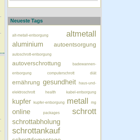
Neueste Tags
altmetall
alt-metall-entsorgung
aluminium
autoentsorgung
autoschrott-entsorgung
autoverschrottung
badewannen-
entsorgung
computerschrott
diät
gesundheit
ernährung
haus-und-
elektroschrott
health
kabel-entsorgung
metall
kupfer
kupfer-entsorgung
mg
schrott
online
packages
schrottabholung
schrottankauf
schrottdemontage