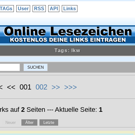
TAGs
User
RSS
API
Links
Tags: lkw
<< << 001
002
>>
>>>
ks auf
2
Seiten --- Aktuelle Seite:
1
Neuer
Älter
Letzte