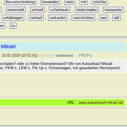
,
lkw-verschrottung
,
loswerden
,
mein
,
mit
,
möchte
,
w
,
reisemobil
,
schnell
,
schrottauto
,
totalschaden
,
transporter
,
,
unfallwagen
,
verkauf
,
verkaufen
,
verschrotten
,
wer
,
will
,
ren
,
zu
 Mikael
:
31-01-2018 (10:51:01)
von User:
vaishuseo
PROFIL
rschaden? oder zu hoher Kilometerstand? Wir von Autoankauf Mikael
uto, PKW s, LKW s, Pik Up s, Firmenwagen, mit garantierten Höchstpreis!
URL:
www.autoankauf-mikael.de/