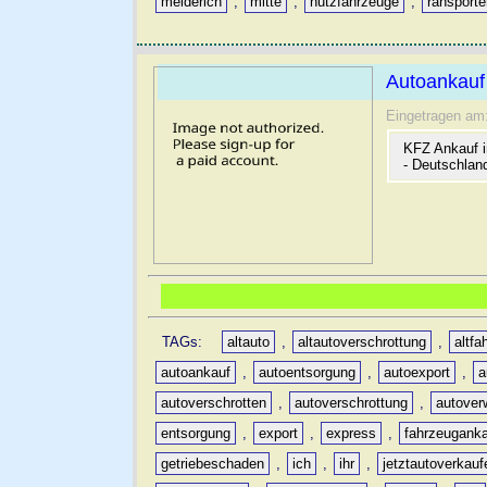
meiderich
,
mitte
,
nutzfahrzeuge
,
ransporte
Autoankauf
Eingetragen am
KFZ Ankauf i
- Deutschlan
TAGs:
altauto
,
altautoverschrottung
,
altfa
autoankauf
,
autoentsorgung
,
autoexport
,
a
autoverschrotten
,
autoverschrottung
,
autover
entsorgung
,
export
,
express
,
fahrzeugank
getriebeschaden
,
ich
,
ihr
,
jetztautoverkauf