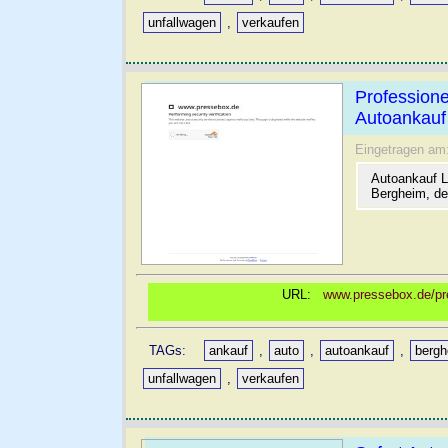
unfallwagen
,
verkaufen
Profession
Autoankauf
Eingetragen am
Autoankauf L
Bergheim, de
URL:
www.pressebox.de/pre
TAGs:
ankauf
,
auto
,
autoankauf
,
berg
unfallwagen
,
verkaufen