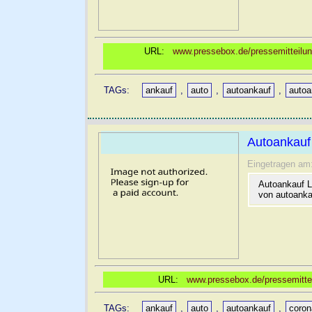
URL:
www.pressebox.de/pressemitteilun
TAGs:
ankauf
,
auto
,
autoankauf
,
autoa
Autoankauf 
Eingetragen am
Autoankauf L
von autoanka
URL:
www.pressebox.de/pressemittei
TAGs:
ankauf
,
auto
,
autoankauf
,
coron