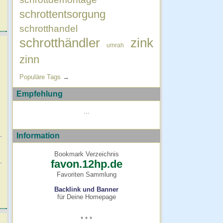
schrottentsorgung
schrotthandel
schrotthändler
zink
umrah
zinn
Populäre Tags
→
Empfehlung
...
Information
Bookmark Verzeichnis
favon.12hp.de
Favoriten Sammlung
Backlink und Banner
für Deine Homepage
* * *