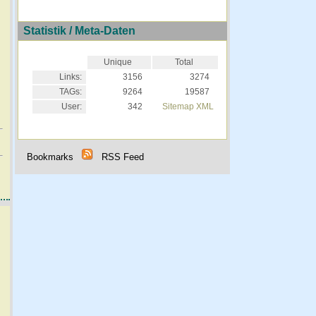
Statistik / Meta-Daten
Unique
Total
Links:
3156
3274
TAGs:
9264
19587
User:
342
Sitemap XML
Bookmarks
RSS Feed