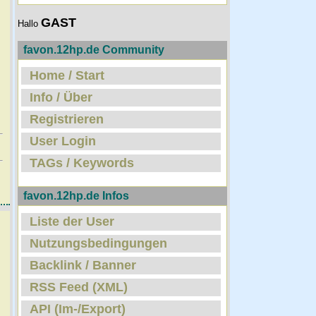
GAST
Hallo
favon.12hp.de Community
Home / Start
Info / Über
Registrieren
User Login
TAGs / Keywords
favon.12hp.de Infos
Liste der User
Nutzungsbedingungen
Backlink / Banner
RSS Feed (XML)
API (Im-/Export)