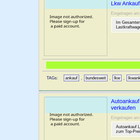
Lkw Ankauf
Eingetragen am
Im Gesamten 
Lastkraftwag
TAGs:
ankauf
,
bundesweit
,
lkw
,
lkwan
Autoankauf
verkaufen
Eingetragen am
Autoankauf L
zum Top-Prei