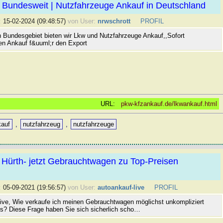
 Bundesweit | Nutzfahrzeuge Ankauf in Deutschland
:
15-02-2024 (09:48:57)
von User:
nrwschrott
PROFIL
Bundesgebiet bieten wir Lkw und Nutzfahrzeuge Ankauf,,Sofort
en Ankauf f&uuml;r den Export
URL:
pkw-kfzankauf.de/lkwankauf.html
kauf
,
nutzfahrzeug
,
nutzfahrzeuge
 Hürth- jetzt Gebrauchtwagen zu Top-Preisen
:
05-09-2021 (19:56:57)
von User:
autoankauf-live
PROFIL
ive, Wie verkaufe ich meinen Gebrauchtwagen möglichst unkompliziert
s? Diese Frage haben Sie sich sicherlich scho…