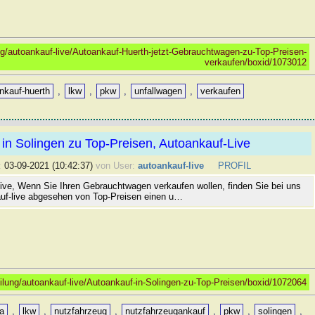
g/autoankauf-live/Autoankauf-Huerth-jetzt-Gebrauchtwagen-zu-Top-Preisen-
verkaufen/boxid/1073012
nkauf-huerth
,
lkw
,
pkw
,
unfallwagen
,
verkaufen
in Solingen zu Top-Preisen, Autoankauf-Live
:
03-09-2021 (10:42:37)
von User:
autoankauf-live
PROFIL
ive, Wenn Sie Ihren Gebrauchtwagen verkaufen wollen, finden Sie bei uns
uf-live abgesehen von Top-Preisen einen u…
lung/autoankauf-live/Autoankauf-in-Solingen-zu-Top-Preisen/boxid/1072064
a
,
lkw
,
nutzfahrzeug
,
nutzfahrzeugankauf
,
pkw
,
solingen
,