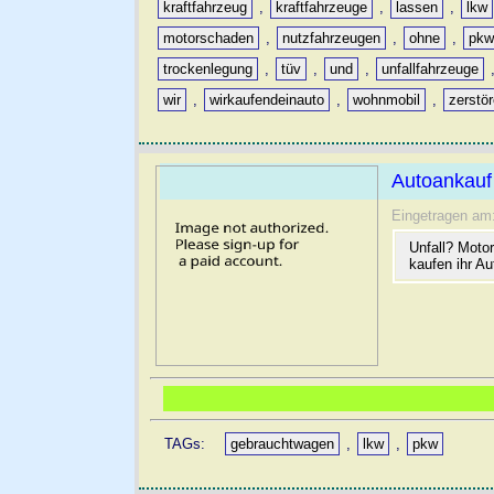
kraftfahrzeug
,
kraftfahrzeuge
,
lassen
,
lkw
motorschaden
,
nutzfahrzeugen
,
ohne
,
pk
trockenlegung
,
tüv
,
und
,
unfallfahrzeuge
wir
,
wirkaufendeinauto
,
wohnmobil
,
zerstö
Autoankauf
Eingetragen am
Unfall? Moto
kaufen ihr A
TAGs:
gebrauchtwagen
,
lkw
,
pkw