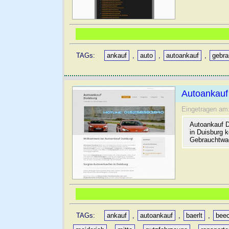
TAGs:
ankauf
,
auto
,
autoankauf
,
gebr
Autoankauf
Eingetragen am
Autoankauf D
in Duisburg k
Gebrauchtwa
TAGs:
ankauf
,
autoankauf
,
baerlt
,
bee