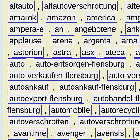
altauto
,
altautoverschrottung
,
alt
amarok
,
amazon
,
america
,
am
ampera-e
,
an
,
angebotene
,
ank
applause
,
arena
,
argenta
,
arna
,
asterion
,
astra
,
asx
,
ateca
,
a
auto
,
auto-entsorgen-flensburg
,
a
auto-verkaufen-flensburg
,
auto-ver
autoankauf
,
autoankauf-flensburg
autoexport-flensburg
,
autohandel-f
flensburg
,
automobile
,
autorecycl
autoverschrotten
,
autoverschrottun
,
avantime
,
avenger
,
avensis
,
a