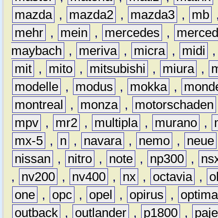
mazda
,
mazda2
,
mazda3
,
mb
mehr
,
mein
,
mercedes
,
merce
maybach
,
meriva
,
micra
,
midi
mit
,
mito
,
mitsubishi
,
miura
,
modelle
,
modus
,
mokka
,
mond
montreal
,
monza
,
motorschaden
mpv
,
mr2
,
multipla
,
murano
,
mx-5
,
n
,
navara
,
nemo
,
neue
nissan
,
nitro
,
note
,
np300
,
ns
,
nv200
,
nv400
,
nx
,
octavia
,
o
one
,
opc
,
opel
,
opirus
,
optim
outback
,
outlander
,
p1800
,
paje