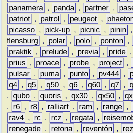
panamera
,
panda
,
partner
,
pas
patriot
,
patrol
,
peugeot
,
phaeto
picasso
,
pick-up
,
picnic
,
pinin
flensburg
,
polar
,
polo
,
ponton
,
praktik
,
prelude
,
previa
,
pride
prius
,
proace
,
probe
,
project
,
pulsar
,
puma
,
punto
,
pv444
,
q4
,
q5
,
q50
,
q6
,
q60
,
q7
,
,
qubo
,
quoris
,
qx30
,
qx50
,
qx
,
r6
,
r8
,
ralliart
,
ram
,
range
,
rav4
,
rc
,
rcz
,
regata
,
reisemob
renegade
,
retona
,
reventón
,
re