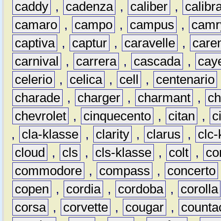
caddy
,
cadenza
,
caliber
,
calibr
camaro
,
campo
,
campus
,
camr
captiva
,
captur
,
caravelle
,
care
carnival
,
carrera
,
cascada
,
cay
celerio
,
celica
,
cell
,
centenario
charade
,
charger
,
charmant
,
ch
chevrolet
,
cinquecento
,
citan
,
c
,
cla-klasse
,
clarity
,
clarus
,
clc-
cloud
,
cls
,
cls-klasse
,
colt
,
c
commodore
,
compass
,
concerto
copen
,
cordia
,
cordoba
,
corolla
corsa
,
corvette
,
cougar
,
counta