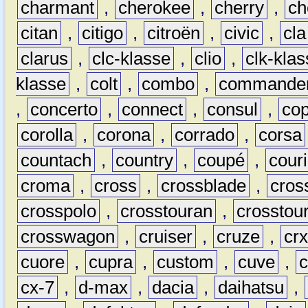
charmant
,
cherokee
,
cherry
,
ch
citan
,
citigo
,
citroën
,
civic
,
cla
clarus
,
clc-klasse
,
clio
,
clk-kla
klasse
,
colt
,
combo
,
commande
,
concerto
,
connect
,
consul
,
co
corolla
,
corona
,
corrado
,
corsa
countach
,
country
,
coupé
,
couri
croma
,
cross
,
crossblade
,
cros
crosspolo
,
crosstouran
,
crosstou
crosswagon
,
cruiser
,
cruze
,
cr
cuore
,
cupra
,
custom
,
cuve
,
cx-7
,
d-max
,
dacia
,
daihatsu
,