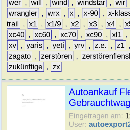
wer
,
will
,
wind
,
windstar
,
wir
wrangler
,
wrx
,
x
,
x-90
,
x-klas
trail
,
x1
,
x1/9
,
x2
,
x3
,
x4
,
x
xc40
,
xc60
,
xc70
,
xc90
,
xl1
,
xv
,
yaris
,
yeti
,
yrv
,
z.e.
,
z1
zagato
,
zerstören
,
zerstörenflen
zukünftige
,
zx
Autoankauf Fl
Gebrauchtwage
Eingetragen am:
1
User:
autoexport