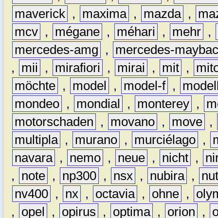
maverick
,
maxima
,
mazda
,
ma
mcv
,
mégane
,
méhari
,
mehr
,
mercedes-amg
,
mercedes-mayba
,
mii
,
mirafiori
,
mirai
,
mit
,
mit
möchte
,
model
,
model-f
,
model
mondeo
,
mondial
,
monterey
,
m
motorschaden
,
movano
,
move
,
multipla
,
murano
,
murciélago
,
navara
,
nemo
,
neue
,
nicht
,
ni
,
note
,
np300
,
nsx
,
nubira
,
nu
nv400
,
nx
,
octavia
,
ohne
,
oly
,
opel
,
opirus
,
optima
,
orion
,