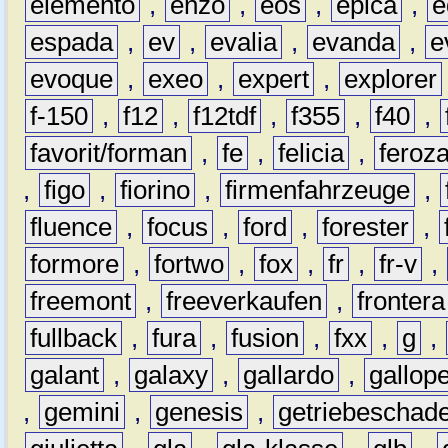
elemento
,
enzo
,
eos
,
epica
,
e
espada
,
ev
,
evalia
,
evanda
,
e
evoque
,
exeo
,
expert
,
explorer
f-150
,
f12
,
f12tdf
,
f355
,
f40
,
favorit/forman
,
fe
,
felicia
,
feroz
,
figo
,
fiorino
,
firmenfahrzeuge
,
fluence
,
focus
,
ford
,
forester
,
formore
,
fortwo
,
fox
,
fr
,
fr-v
,
freemont
,
freeverkaufen
,
frontera
fullback
,
fura
,
fusion
,
fxx
,
g
,
galant
,
galaxy
,
gallardo
,
gallop
,
gemini
,
genesis
,
getriebeschad