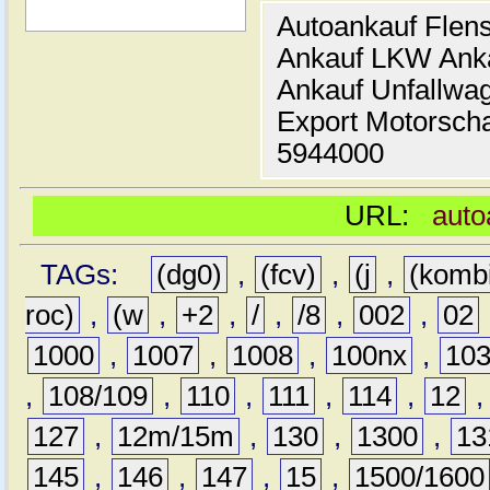
Autoankauf Flen
Ankauf LKW Ank
Ankauf Unfallwa
Export Motorsch
5944000
URL:
auto
TAGs:
(dg0)
,
(fcv)
,
(j
,
(komb
roc)
,
(w
,
+2
,
/
,
/8
,
002
,
02
1000
,
1007
,
1008
,
100nx
,
10
,
108/109
,
110
,
111
,
114
,
12
127
,
12m/15m
,
130
,
1300
,
13
145
,
146
,
147
,
15
,
1500/1600