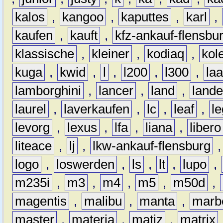
kalos
,
kangoo
,
kaputtes
,
karl
,
kaufen
,
kauft
,
kfz-ankauf-flensbu
klassische
,
kleiner
,
kodiaq
,
kol
kuga
,
kwid
,
l
,
l200
,
l300
,
la
lamborghini
,
lancer
,
land
,
lande
laurel
,
laverkaufen
,
lc
,
leaf
,
l
levorg
,
lexus
,
lfa
,
liana
,
libero
liteace
,
lj
,
lkw-ankauf-flensburg
logo
,
loswerden
,
ls
,
lt
,
lupo
,
m235i
,
m3
,
m4
,
m5
,
m50d
,
magentis
,
malibu
,
manta
,
marb
master
,
materia
,
matiz
,
matrix