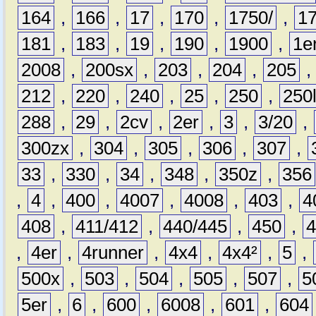
164
,
166
,
17
,
170
,
1750/
,
1
181
,
183
,
19
,
190
,
1900
,
1e
2008
,
200sx
,
203
,
204
,
205
212
,
220
,
240
,
25
,
250
,
250
288
,
29
,
2cv
,
2er
,
3
,
3/20
,
300zx
,
304
,
305
,
306
,
307
,
33
,
330
,
34
,
348
,
350z
,
356
,
4
,
400
,
4007
,
4008
,
403
,
4
408
,
411/412
,
440/445
,
450
,
,
4er
,
4runner
,
4x4
,
4x4²
,
5
,
500x
,
503
,
504
,
505
,
507
,
5
5er
,
6
,
600
,
6008
,
601
,
604