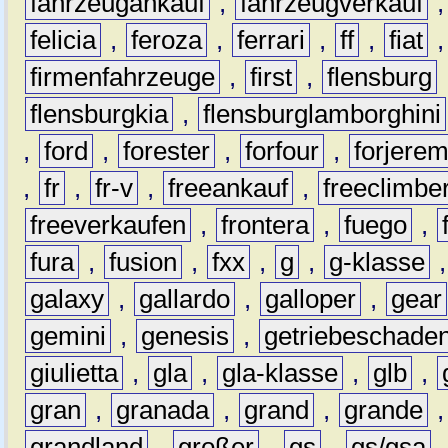
fahrzeugankauf
,
fahrzeugverkauf
felicia
,
feroza
,
ferrari
,
ff
,
fiat
firmenfahrzeuge
,
first
,
flensburg
flensburgkia
,
flensburglamborghini
,
ford
,
forester
,
forfour
,
forjere
,
fr
,
fr-v
,
freeankauf
,
freeclimbe
freeverkaufen
,
frontera
,
fuego
,
fura
,
fusion
,
fxx
,
g
,
g-klasse
galaxy
,
gallardo
,
galloper
,
gear
gemini
,
genesis
,
getriebeschade
giulietta
,
gla
,
gla-klasse
,
glb
,
gran
,
granada
,
grand
,
grande
grandland
,
großer
,
gs
,
gs/gsa