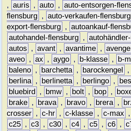
,
auris
,
auto
,
auto-entsorgen-flen
flensburg
,
auto-verkaufen-flensburg
export-flensburg
,
autoankauf-flensb
autohandel-flensburg
,
autohändler-
autos
,
avant
,
avantime
,
avenge
aveo
,
ax
,
aygo
,
b-klasse
,
b-m
baleno
,
barchetta
,
barockengel
berlina
,
berlinetta
,
berlingo
,
bes
bluebird
,
bmw
,
bolt
,
bop
,
box
brake
,
brava
,
bravo
,
brera
,
br
crosser
,
c-hr
,
c-klasse
,
c-max
c25
,
c3
,
c30
,
c4
,
c5
,
c6
,
c