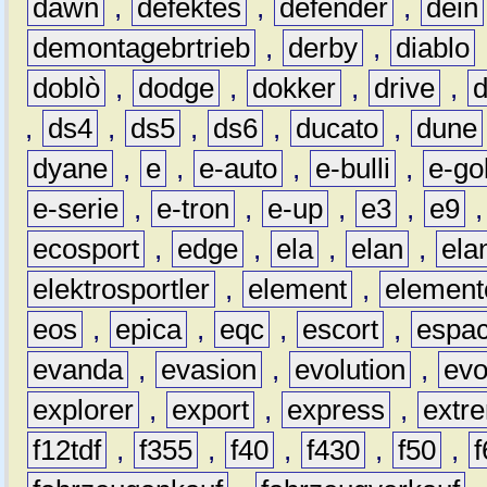
dawn
,
defektes
,
defender
,
dein
demontagebrtrieb
,
derby
,
diablo
doblò
,
dodge
,
dokker
,
drive
,
,
ds4
,
ds5
,
ds6
,
ducato
,
dune
dyane
,
e
,
e-auto
,
e-bulli
,
e-gol
e-serie
,
e-tron
,
e-up
,
e3
,
e9
ecosport
,
edge
,
ela
,
elan
,
ela
elektrosportler
,
element
,
element
eos
,
epica
,
eqc
,
escort
,
espa
evanda
,
evasion
,
evolution
,
ev
explorer
,
export
,
express
,
extr
f12tdf
,
f355
,
f40
,
f430
,
f50
,
f