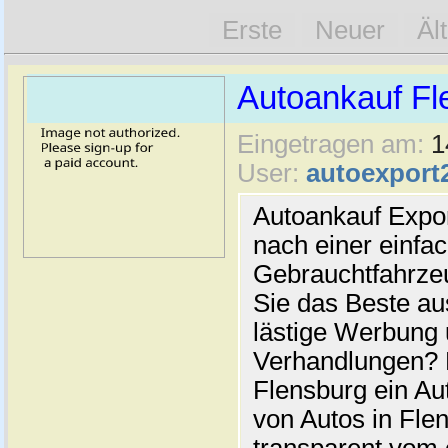
Erste
Neuer
Äl
Autoankauf Fl
Eingetragen am:
1
User:
autoexport
Autoankauf Expo
nach einer einfac
Gebrauchtfahrze
Sie das Beste au
lästige Werbung
Verhandlungen? 
Flensburg ein Au
von Autos in Flen