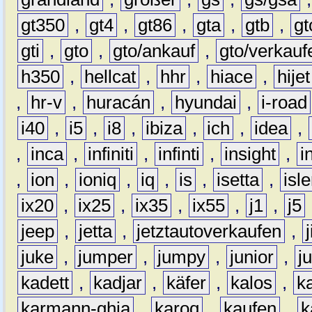
gt350
,
gt4
,
gt86
,
gta
,
gtb
,
gt
gti
,
gto
,
gto/ankauf
,
gto/verkauf
h350
,
hellcat
,
hhr
,
hiace
,
hijet
,
hr-v
,
huracán
,
hyundai
,
i-road
i40
,
i5
,
i8
,
ibiza
,
ich
,
idea
,
,
inca
,
infiniti
,
infinti
,
insight
,
i
,
ion
,
ioniq
,
iq
,
is
,
isetta
,
isl
ix20
,
ix25
,
ix35
,
ix55
,
j1
,
j5
jeep
,
jetta
,
jetztautoverkaufen
,
juke
,
jumper
,
jumpy
,
junior
,
j
kadett
,
kadjar
,
käfer
,
kalos
,
k
karmann-ghia
,
karoq
,
kaufen
,
k