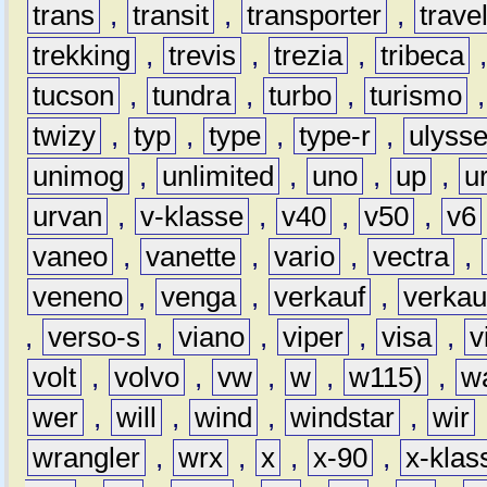
trans
,
transit
,
transporter
,
travel
trekking
,
trevis
,
trezia
,
tribeca
tucson
,
tundra
,
turbo
,
turismo
twizy
,
typ
,
type
,
type-r
,
ulyss
unimog
,
unlimited
,
uno
,
up
,
u
urvan
,
v-klasse
,
v40
,
v50
,
v6
vaneo
,
vanette
,
vario
,
vectra
,
veneno
,
venga
,
verkauf
,
verkau
,
verso-s
,
viano
,
viper
,
visa
,
v
volt
,
volvo
,
vw
,
w
,
w115)
,
w
wer
,
will
,
wind
,
windstar
,
wir
wrangler
,
wrx
,
x
,
x-90
,
x-klas