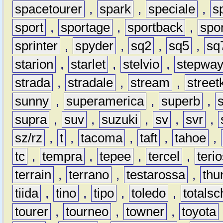
spacetourer
,
spark
,
speciale
,
s
sport
,
sportage
,
sportback
,
spo
sprinter
,
spyder
,
sq2
,
sq5
,
sq
starion
,
starlet
,
stelvio
,
stepwa
strada
,
stradale
,
stream
,
street
sunny
,
superamerica
,
superb
,
supra
,
suv
,
suzuki
,
sv
,
svr
,
sz/rz
,
t
,
tacoma
,
taft
,
tahoe
,
tc
,
tempra
,
tepee
,
tercel
,
teri
terrain
,
terrano
,
testarossa
,
thu
tiida
,
tino
,
tipo
,
toledo
,
totals
tourer
,
tourneo
,
towner
,
toyota