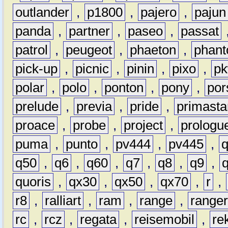
outlander
,
p1800
,
pajero
,
pajun
panda
,
partner
,
paseo
,
passat
patrol
,
peugeot
,
phaeton
,
phan
pick-up
,
picnic
,
pinin
,
pixo
,
p
polar
,
polo
,
ponton
,
pony
,
por
prelude
,
previa
,
pride
,
primasta
proace
,
probe
,
project
,
prologu
puma
,
punto
,
pv444
,
pv445
,
q50
,
q6
,
q60
,
q7
,
q8
,
q9
,
quoris
,
qx30
,
qx50
,
qx70
,
r
,
r8
,
ralliart
,
ram
,
range
,
range
rc
,
rcz
,
regata
,
reisemobil
,
re