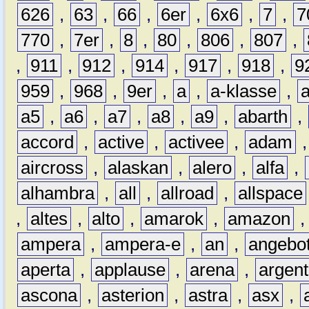
626
,
63
,
66
,
6er
,
6x6
,
7
,
7
770
,
7er
,
8
,
80
,
806
,
807
,
,
911
,
912
,
914
,
917
,
918
,
9
959
,
968
,
9er
,
a
,
a-klasse
,
a5
,
a6
,
a7
,
a8
,
a9
,
abarth
,
accord
,
active
,
activee
,
adam
aircross
,
alaskan
,
alero
,
alfa
,
alhambra
,
all
,
allroad
,
allspace
,
altes
,
alto
,
amarok
,
amazon
ampera
,
ampera-e
,
an
,
angebo
aperta
,
applause
,
arena
,
argen
ascona
,
asterion
,
astra
,
asx
,