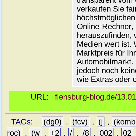
transparent vom 
verkaufen Sie fai
höchstmöglichen 
Online-Rechner,
herauszufinden, w
Medien wert ist. 
Marktpreis für I
Automobilmarkt. 
jedoch noch kein
wie Extras oder 
URL:
flensburg-blog.de/13.0
TAGs:
(dg0)
,
(fcv)
,
(j
,
(komb
roc)
,
(w
,
+2
,
/
,
/8
,
002
,
02