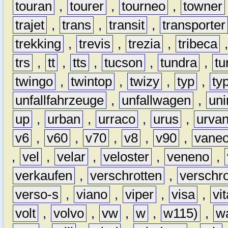
touran
,
tourer
,
tourneo
,
towner
trajet
,
trans
,
transit
,
transporter
trekking
,
trevis
,
trezia
,
tribeca
trs
,
tt
,
tts
,
tucson
,
tundra
,
tu
twingo
,
twintop
,
twizy
,
typ
,
ty
unfallfahrzeuge
,
unfallwagen
,
un
up
,
urban
,
urraco
,
urus
,
urva
v6
,
v60
,
v70
,
v8
,
v90
,
vane
,
vel
,
velar
,
veloster
,
veneno
,
verkaufen
,
verschrotten
,
verschro
verso-s
,
viano
,
viper
,
visa
,
vi
volt
,
volvo
,
vw
,
w
,
w115)
,
w