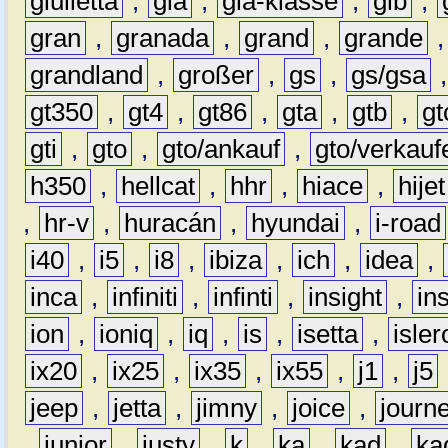
giulietta
,
gla
,
gla-klasse
,
glb
,
gran
,
granada
,
grand
,
grande
grandland
,
großer
,
gs
,
gs/gsa
gt350
,
gt4
,
gt86
,
gta
,
gtb
,
gt
gti
,
gto
,
gto/ankauf
,
gto/verkauf
h350
,
hellcat
,
hhr
,
hiace
,
hijet
,
hr-v
,
huracán
,
hyundai
,
i-road
i40
,
i5
,
i8
,
ibiza
,
ich
,
idea
,
inca
,
infiniti
,
infinti
,
insight
,
in
ion
,
ioniq
,
iq
,
is
,
isetta
,
isler
ix20
,
ix25
,
ix35
,
ix55
,
j1
,
j5
jeep
,
jetta
,
jimny
,
joice
,
journ
,
junior
,
justy
,
k
,
ka
,
kad
,
ka