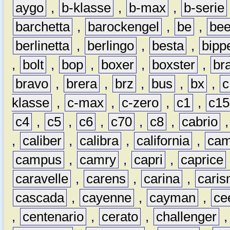
aygo
,
b-klasse
,
b-max
,
b-serie
barchetta
,
barockengel
,
be
,
be
berlinetta
,
berlingo
,
besta
,
bipp
,
bolt
,
bop
,
boxer
,
boxster
,
br
bravo
,
brera
,
brz
,
bus
,
bx
,
c
klasse
,
c-max
,
c-zero
,
c1
,
c15
c4
,
c5
,
c6
,
c70
,
c8
,
cabrio
,
caliber
,
calibra
,
california
,
cam
campus
,
camry
,
capri
,
caprice
caravelle
,
carens
,
carina
,
cari
cascada
,
cayenne
,
cayman
,
ce
,
centenario
,
cerato
,
challenger