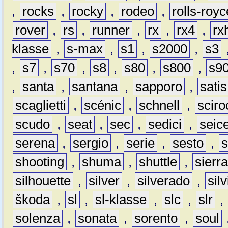
,
rocks
,
rocky
,
rodeo
,
rolls-royc
rover
,
rs
,
runner
,
rx
,
rx4
,
rx
klasse
,
s-max
,
s1
,
s2000
,
s3
,
s7
,
s70
,
s8
,
s80
,
s800
,
s9
,
santa
,
santana
,
sapporo
,
satis
scaglietti
,
scénic
,
schnell
,
sciro
scudo
,
seat
,
sec
,
sedici
,
seic
serena
,
sergio
,
serie
,
sesto
,
shooting
,
shuma
,
shuttle
,
sierr
silhouette
,
silver
,
silverado
,
silv
škoda
,
sl
,
sl-klasse
,
slc
,
slr
,
solenza
,
sonata
,
sorento
,
soul