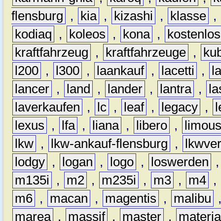
flensburg
,
kia
,
kizashi
,
klasse
,
kodiaq
,
koleos
,
kona
,
kostenlos
kraftfahrzeug
,
kraftfahrzeuge
,
kub
l200
,
l300
,
laankauf
,
lacetti
,
l
lancer
,
land
,
lander
,
lantra
,
la
laverkaufen
,
lc
,
leaf
,
legacy
,
lexus
,
lfa
,
liana
,
libero
,
limous
lkw
,
lkw-ankauf-flensburg
,
lkwver
lodgy
,
logan
,
logo
,
loswerden
m135i
,
m2
,
m235i
,
m3
,
m4
,
m6
,
macan
,
magentis
,
malibu
marea
,
massif
,
master
,
materi