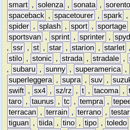
smart
,
solenza
,
sonata
,
sorent
spaceback
,
spacetourer
,
spark
spider
,
splash
,
sport
,
sportage
sportsvan
,
sprint
,
sprinter
,
spyd
,
ssr
,
st
,
star
,
starion
,
starlet
stilo
,
stonic
,
strada
,
stradale
,
,
subaru
,
sunny
,
superamerica
,
superleggera
,
supra
,
suv
,
suzu
swift
,
sx4
,
sz/rz
,
t
,
tacoma
,
taro
,
taunus
,
tc
,
tempra
,
tepe
terracan
,
terrain
,
terrano
,
testa
tiguan
,
tiida
,
tino
,
tipo
,
toledo