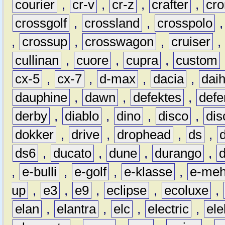
courier
,
cr-v
,
cr-z
,
crafter
,
cr
crossgolf
,
crossland
,
crosspolo
,
crossup
,
crosswagon
,
cruiser
,
cullinan
,
cuore
,
cupra
,
custom
cx-5
,
cx-7
,
d-max
,
dacia
,
dai
dauphine
,
dawn
,
defektes
,
defe
derby
,
diablo
,
dino
,
disco
,
dis
dokker
,
drive
,
drophead
,
ds
,
ds6
,
ducato
,
dune
,
durango
,
,
e-bulli
,
e-golf
,
e-klasse
,
e-meh
up
,
e3
,
e9
,
eclipse
,
ecoluxe
,
elan
,
elantra
,
elc
,
electric
,
ele