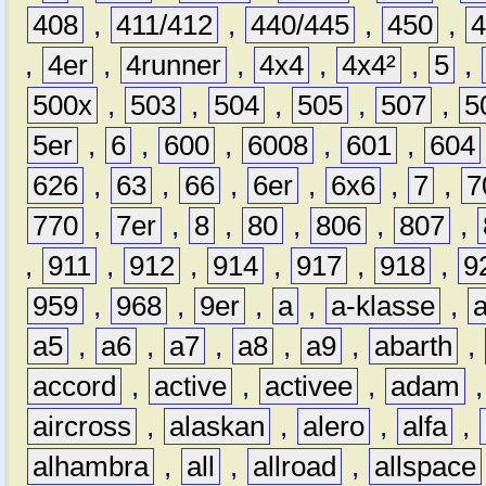
408
,
411/412
,
440/445
,
450
,
,
4er
,
4runner
,
4x4
,
4x4²
,
5
,
500x
,
503
,
504
,
505
,
507
,
5
5er
,
6
,
600
,
6008
,
601
,
604
626
,
63
,
66
,
6er
,
6x6
,
7
,
7
770
,
7er
,
8
,
80
,
806
,
807
,
,
911
,
912
,
914
,
917
,
918
,
9
959
,
968
,
9er
,
a
,
a-klasse
,
a5
,
a6
,
a7
,
a8
,
a9
,
abarth
,
accord
,
active
,
activee
,
adam
aircross
,
alaskan
,
alero
,
alfa
,
alhambra
,
all
,
allroad
,
allspace