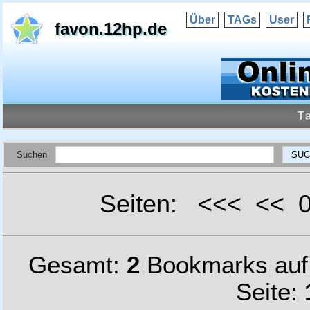
Über
TAGs
User
favon.12hp.de
T
Suchen
Seiten: <<< <<
Gesamt:
2
Bookmarks au
Seite: