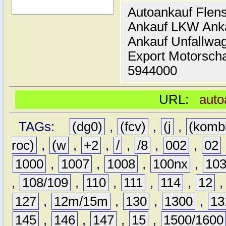
Autoankauf Flen
Ankauf LKW Ank
Ankauf Unfallwa
Export Motorsch
5944000
URL:
auto
TAGs:
(dg0)
,
(fcv)
,
(j
,
(komb
roc)
,
(w
,
+2
,
/
,
/8
,
002
,
02
1000
,
1007
,
1008
,
100nx
,
10
,
108/109
,
110
,
111
,
114
,
12
127
,
12m/15m
,
130
,
1300
,
13
145
,
146
,
147
,
15
,
1500/1600