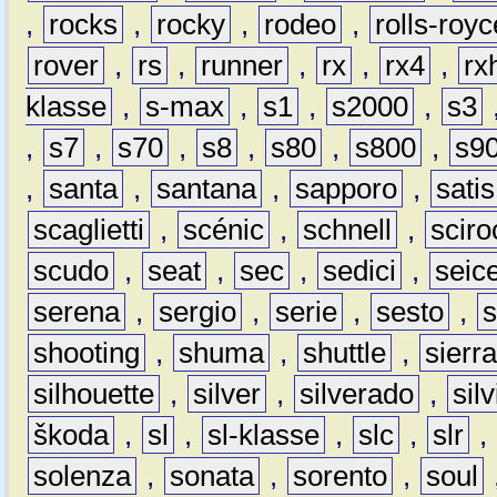
,
rocks
,
rocky
,
rodeo
,
rolls-royc
rover
,
rs
,
runner
,
rx
,
rx4
,
rx
klasse
,
s-max
,
s1
,
s2000
,
s3
,
s7
,
s70
,
s8
,
s80
,
s800
,
s9
,
santa
,
santana
,
sapporo
,
satis
scaglietti
,
scénic
,
schnell
,
sciro
scudo
,
seat
,
sec
,
sedici
,
seic
serena
,
sergio
,
serie
,
sesto
,
shooting
,
shuma
,
shuttle
,
sierr
silhouette
,
silver
,
silverado
,
silv
škoda
,
sl
,
sl-klasse
,
slc
,
slr
,
solenza
,
sonata
,
sorento
,
soul