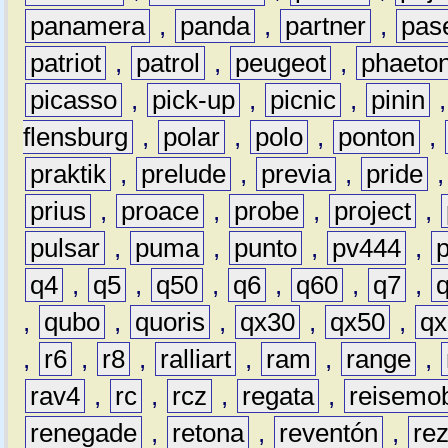
panamera
,
panda
,
partner
,
pas
patriot
,
patrol
,
peugeot
,
phaeto
picasso
,
pick-up
,
picnic
,
pinin
flensburg
,
polar
,
polo
,
ponton
,
praktik
,
prelude
,
previa
,
pride
prius
,
proace
,
probe
,
project
,
pulsar
,
puma
,
punto
,
pv444
,
q4
,
q5
,
q50
,
q6
,
q60
,
q7
,
,
qubo
,
quoris
,
qx30
,
qx50
,
qx
,
r6
,
r8
,
ralliart
,
ram
,
range
,
rav4
,
rc
,
rcz
,
regata
,
reisemob
renegade
,
retona
,
reventón
,
re