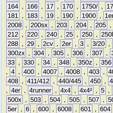
164
,
166
,
17
,
170
,
1750/
,
1
181
,
183
,
19
,
190
,
1900
,
1e
2008
,
200sx
,
203
,
204
,
205
212
,
220
,
240
,
25
,
250
,
250
288
,
29
,
2cv
,
2er
,
3
,
3/20
,
300zx
,
304
,
305
,
306
,
307
,
33
,
330
,
34
,
348
,
350z
,
356
,
4
,
400
,
4007
,
4008
,
403
,
4
408
,
411/412
,
440/445
,
450
,
,
4er
,
4runner
,
4x4
,
4x4²
,
5
,
500x
,
503
,
504
,
505
,
507
,
5
5er
,
6
,
600
,
6008
,
601
,
604