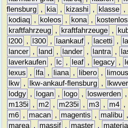
flensburg
,
kia
,
kizashi
,
klasse
,
kodiaq
,
koleos
,
kona
,
kostenlos
kraftfahrzeug
,
kraftfahrzeuge
,
kub
l200
,
l300
,
laankauf
,
lacetti
,
l
lancer
,
land
,
lander
,
lantra
,
la
laverkaufen
,
lc
,
leaf
,
legacy
,
lexus
,
lfa
,
liana
,
libero
,
limous
lkw
,
lkw-ankauf-flensburg
,
lkwver
lodgy
,
logan
,
logo
,
loswerden
m135i
,
m2
,
m235i
,
m3
,
m4
,
m6
,
macan
,
magentis
,
malibu
marea
,
massif
,
master
,
materi