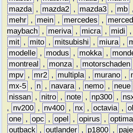
mazda
,
mazda2
,
mazda3
,
mb
mehr
,
mein
,
mercedes
,
merce
maybach
,
meriva
,
micra
,
midi
mit
,
mito
,
mitsubishi
,
miura
,
modelle
,
modus
,
mokka
,
mond
montreal
,
monza
,
motorschaden
mpv
,
mr2
,
multipla
,
murano
,
mx-5
,
n
,
navara
,
nemo
,
neue
nissan
,
nitro
,
note
,
np300
,
ns
,
nv200
,
nv400
,
nx
,
octavia
,
o
one
,
opc
,
opel
,
opirus
,
optim
outback
,
outlander
,
p1800
,
paje