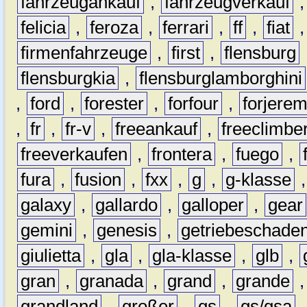
fahrzeugankauf
,
fahrzeugverkauf
felicia
,
feroza
,
ferrari
,
ff
,
fiat
firmenfahrzeuge
,
first
,
flensburg
flensburgkia
,
flensburglamborghini
,
ford
,
forester
,
forfour
,
forjere
,
fr
,
fr-v
,
freeankauf
,
freeclimbe
freeverkaufen
,
frontera
,
fuego
,
fura
,
fusion
,
fxx
,
g
,
g-klasse
galaxy
,
gallardo
,
galloper
,
gear
gemini
,
genesis
,
getriebeschade
giulietta
,
gla
,
gla-klasse
,
glb
,
gran
,
granada
,
grand
,
grande
grandland
,
großer
,
gs
,
gs/gsa