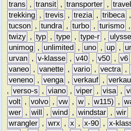
trans
,
transit
,
transporter
,
travel
trekking
,
trevis
,
trezia
,
tribeca
tucson
,
tundra
,
turbo
,
turismo
twizy
,
typ
,
type
,
type-r
,
ulyss
unimog
,
unlimited
,
uno
,
up
,
u
urvan
,
v-klasse
,
v40
,
v50
,
v6
vaneo
,
vanette
,
vario
,
vectra
,
veneno
,
venga
,
verkauf
,
verkau
,
verso-s
,
viano
,
viper
,
visa
,
v
volt
,
volvo
,
vw
,
w
,
w115)
,
w
wer
,
will
,
wind
,
windstar
,
wir
wrangler
,
wrx
,
x
,
x-90
,
x-klas