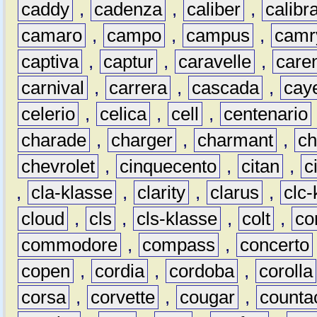
caddy
,
cadenza
,
caliber
,
calibr
camaro
,
campo
,
campus
,
camr
captiva
,
captur
,
caravelle
,
care
carnival
,
carrera
,
cascada
,
cay
celerio
,
celica
,
cell
,
centenario
charade
,
charger
,
charmant
,
ch
chevrolet
,
cinquecento
,
citan
,
c
,
cla-klasse
,
clarity
,
clarus
,
clc-
cloud
,
cls
,
cls-klasse
,
colt
,
c
commodore
,
compass
,
concerto
copen
,
cordia
,
cordoba
,
corolla
corsa
,
corvette
,
cougar
,
counta