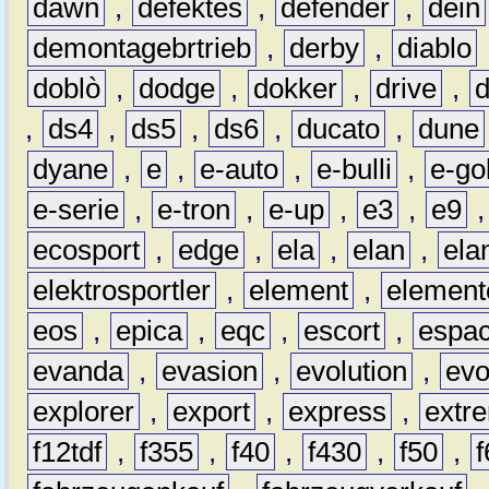
dawn
,
defektes
,
defender
,
dein
demontagebrtrieb
,
derby
,
diablo
doblò
,
dodge
,
dokker
,
drive
,
,
ds4
,
ds5
,
ds6
,
ducato
,
dune
dyane
,
e
,
e-auto
,
e-bulli
,
e-gol
e-serie
,
e-tron
,
e-up
,
e3
,
e9
ecosport
,
edge
,
ela
,
elan
,
ela
elektrosportler
,
element
,
element
eos
,
epica
,
eqc
,
escort
,
espa
evanda
,
evasion
,
evolution
,
ev
explorer
,
export
,
express
,
extr
f12tdf
,
f355
,
f40
,
f430
,
f50
,
f