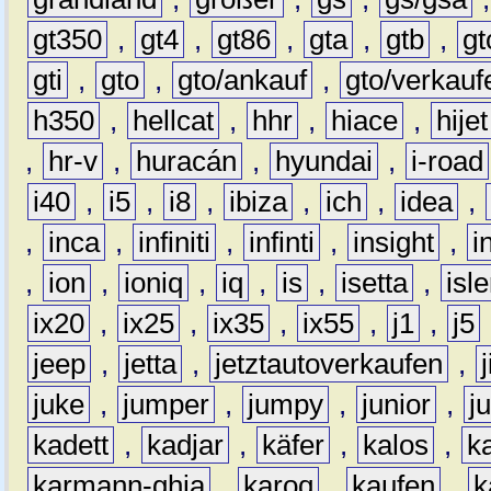
gt350
,
gt4
,
gt86
,
gta
,
gtb
,
gt
gti
,
gto
,
gto/ankauf
,
gto/verkauf
h350
,
hellcat
,
hhr
,
hiace
,
hijet
,
hr-v
,
huracán
,
hyundai
,
i-road
i40
,
i5
,
i8
,
ibiza
,
ich
,
idea
,
,
inca
,
infiniti
,
infinti
,
insight
,
i
,
ion
,
ioniq
,
iq
,
is
,
isetta
,
isl
ix20
,
ix25
,
ix35
,
ix55
,
j1
,
j5
jeep
,
jetta
,
jetztautoverkaufen
,
juke
,
jumper
,
jumpy
,
junior
,
j
kadett
,
kadjar
,
käfer
,
kalos
,
k
karmann-ghia
,
karoq
,
kaufen
,
k