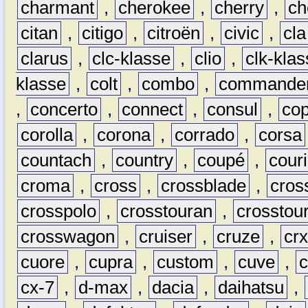
charmant
,
cherokee
,
cherry
,
ch
citan
,
citigo
,
citroën
,
civic
,
cla
clarus
,
clc-klasse
,
clio
,
clk-kla
klasse
,
colt
,
combo
,
commande
,
concerto
,
connect
,
consul
,
co
corolla
,
corona
,
corrado
,
corsa
countach
,
country
,
coupé
,
couri
croma
,
cross
,
crossblade
,
cros
crosspolo
,
crosstouran
,
crosstou
crosswagon
,
cruiser
,
cruze
,
cr
cuore
,
cupra
,
custom
,
cuve
,
cx-7
,
d-max
,
dacia
,
daihatsu
,