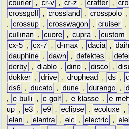
courier
,
cr-v
,
cr-z
,
crafter
,
cr
crossgolf
,
crossland
,
crosspolo
,
crossup
,
crosswagon
,
cruiser
,
cullinan
,
cuore
,
cupra
,
custom
cx-5
,
cx-7
,
d-max
,
dacia
,
dai
dauphine
,
dawn
,
defektes
,
defe
derby
,
diablo
,
dino
,
disco
,
dis
dokker
,
drive
,
drophead
,
ds
,
ds6
,
ducato
,
dune
,
durango
,
,
e-bulli
,
e-golf
,
e-klasse
,
e-meh
up
,
e3
,
e9
,
eclipse
,
ecoluxe
,
elan
,
elantra
,
elc
,
electric
,
ele