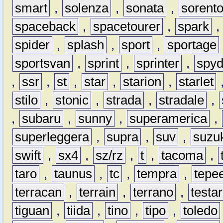
smart
,
solenza
,
sonata
,
sorent
spaceback
,
spacetourer
,
spark
spider
,
splash
,
sport
,
sportage
sportsvan
,
sprint
,
sprinter
,
spyd
,
ssr
,
st
,
star
,
starion
,
starlet
stilo
,
stonic
,
strada
,
stradale
,
,
subaru
,
sunny
,
superamerica
,
superleggera
,
supra
,
suv
,
suzu
swift
,
sx4
,
sz/rz
,
t
,
tacoma
,
taro
,
taunus
,
tc
,
tempra
,
tepe
terracan
,
terrain
,
terrano
,
testa
tiguan
,
tiida
,
tino
,
tipo
,
toledo