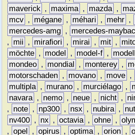
maverick
,
maxima
,
mazda
,
ma
mcv
,
mégane
,
méhari
,
mehr
,
mercedes-amg
,
mercedes-mayba
,
mii
,
mirafiori
,
mirai
,
mit
,
mit
möchte
,
model
,
model-f
,
model
mondeo
,
mondial
,
monterey
,
m
motorschaden
,
movano
,
move
,
multipla
,
murano
,
murciélago
,
navara
,
nemo
,
neue
,
nicht
,
ni
,
note
,
np300
,
nsx
,
nubira
,
nu
nv400
,
nx
,
octavia
,
ohne
,
oly
,
opel
,
opirus
,
optima
,
orion
,