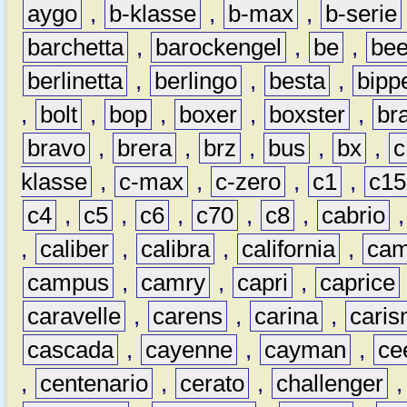
aygo
,
b-klasse
,
b-max
,
b-serie
barchetta
,
barockengel
,
be
,
be
berlinetta
,
berlingo
,
besta
,
bipp
,
bolt
,
bop
,
boxer
,
boxster
,
br
bravo
,
brera
,
brz
,
bus
,
bx
,
c
klasse
,
c-max
,
c-zero
,
c1
,
c15
c4
,
c5
,
c6
,
c70
,
c8
,
cabrio
,
caliber
,
calibra
,
california
,
cam
campus
,
camry
,
capri
,
caprice
caravelle
,
carens
,
carina
,
cari
cascada
,
cayenne
,
cayman
,
ce
,
centenario
,
cerato
,
challenger