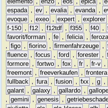
elemento
,
enzo
,
eos
,
epica
,
e
espada
,
ev
,
evalia
,
evanda
,
e
evoque
,
exeo
,
expert
,
explorer
f-150
,
f12
,
f12tdf
,
f355
,
f40
,
favorit/forman
,
fe
,
felicia
,
feroz
,
figo
,
fiorino
,
firmenfahrzeuge
,
fluence
,
focus
,
ford
,
forester
,
formore
,
fortwo
,
fox
,
fr
,
fr-v
,
freemont
,
freeverkaufen
,
frontera
fullback
,
fura
,
fusion
,
fxx
,
g
,
galant
,
galaxy
,
gallardo
,
gallop
,
gemini
,
genesis
,
getriebeschad