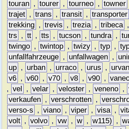
touran
,
tourer
,
tourneo
,
towner
trajet
,
trans
,
transit
,
transporter
trekking
,
trevis
,
trezia
,
tribeca
trs
,
tt
,
tts
,
tucson
,
tundra
,
tu
twingo
,
twintop
,
twizy
,
typ
,
ty
unfallfahrzeuge
,
unfallwagen
,
un
up
,
urban
,
urraco
,
urus
,
urva
v6
,
v60
,
v70
,
v8
,
v90
,
vane
,
vel
,
velar
,
veloster
,
veneno
,
verkaufen
,
verschrotten
,
verschro
verso-s
,
viano
,
viper
,
visa
,
vi
volt
,
volvo
,
vw
,
w
,
w115)
,
w