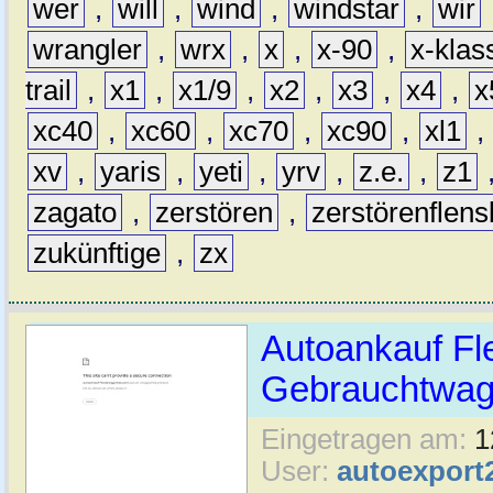
wer
,
will
,
wind
,
windstar
,
wir
wrangler
,
wrx
,
x
,
x-90
,
x-klas
trail
,
x1
,
x1/9
,
x2
,
x3
,
x4
,
x
xc40
,
xc60
,
xc70
,
xc90
,
xl1
,
xv
,
yaris
,
yeti
,
yrv
,
z.e.
,
z1
zagato
,
zerstören
,
zerstörenflen
zukünftige
,
zx
Autoankauf Fl
Gebrauchtwage
Eingetragen am:
1
User:
autoexport