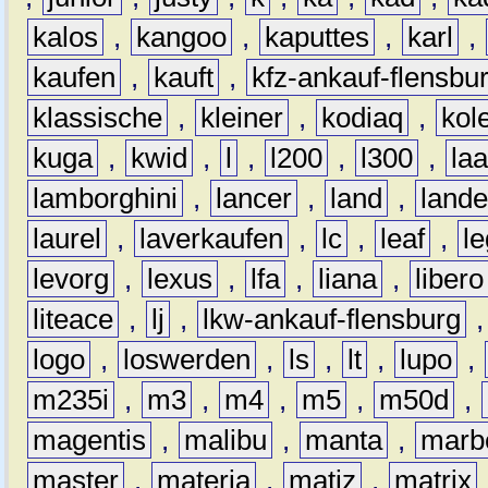
kalos
,
kangoo
,
kaputtes
,
karl
,
kaufen
,
kauft
,
kfz-ankauf-flensbu
klassische
,
kleiner
,
kodiaq
,
kol
kuga
,
kwid
,
l
,
l200
,
l300
,
la
lamborghini
,
lancer
,
land
,
lande
laurel
,
laverkaufen
,
lc
,
leaf
,
l
levorg
,
lexus
,
lfa
,
liana
,
libero
liteace
,
lj
,
lkw-ankauf-flensburg
logo
,
loswerden
,
ls
,
lt
,
lupo
,
m235i
,
m3
,
m4
,
m5
,
m50d
,
magentis
,
malibu
,
manta
,
marb
master
,
materia
,
matiz
,
matrix