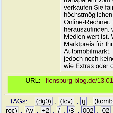
transparent vom 
verkaufen Sie fai
höchstmöglichen 
Online-Rechner,
herauszufinden, w
Medien wert ist. 
Marktpreis für I
Automobilmarkt. 
jedoch noch kein
wie Extras oder 
URL:
flensburg-blog.de/13.0
TAGs:
(dg0)
,
(fcv)
,
(j
,
(komb
roc)
,
(w
,
+2
,
/
,
/8
,
002
,
02