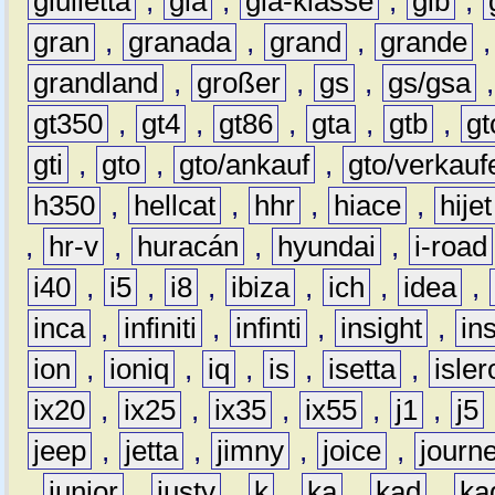
giulietta
,
gla
,
gla-klasse
,
glb
,
gran
,
granada
,
grand
,
grande
grandland
,
großer
,
gs
,
gs/gsa
gt350
,
gt4
,
gt86
,
gta
,
gtb
,
gt
gti
,
gto
,
gto/ankauf
,
gto/verkauf
h350
,
hellcat
,
hhr
,
hiace
,
hijet
,
hr-v
,
huracán
,
hyundai
,
i-road
i40
,
i5
,
i8
,
ibiza
,
ich
,
idea
,
inca
,
infiniti
,
infinti
,
insight
,
in
ion
,
ioniq
,
iq
,
is
,
isetta
,
isler
ix20
,
ix25
,
ix35
,
ix55
,
j1
,
j5
jeep
,
jetta
,
jimny
,
joice
,
journ
,
junior
,
justy
,
k
,
ka
,
kad
,
ka