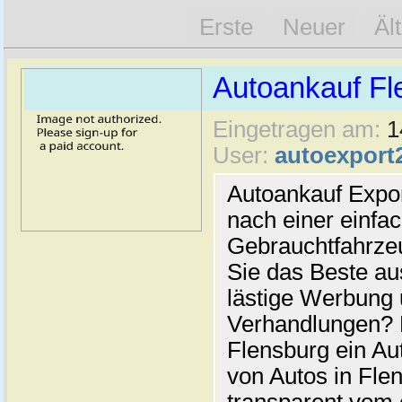
Erste
Neuer
Äl
Autoankauf Fl
Eingetragen am:
1
User:
autoexport
Autoankauf Expo
nach einer einfac
Gebrauchtfahrze
Sie das Beste au
lästige Werbung
Verhandlungen? 
Flensburg ein Au
von Autos in Flen