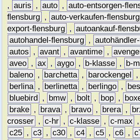
,
auris
,
auto
,
auto-entsorgen-flen
flensburg
,
auto-verkaufen-flensburg
export-flensburg
,
autoankauf-flensb
autohandel-flensburg
,
autohändler-
autos
,
avant
,
avantime
,
avenge
aveo
,
ax
,
aygo
,
b-klasse
,
b-m
baleno
,
barchetta
,
barockengel
berlina
,
berlinetta
,
berlingo
,
bes
bluebird
,
bmw
,
bolt
,
bop
,
box
brake
,
brava
,
bravo
,
brera
,
br
crosser
,
c-hr
,
c-klasse
,
c-max
c25
,
c3
,
c30
,
c4
,
c5
,
c6
,
c