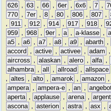
626
,
63
,
66
,
6er
,
6x6
,
7
,
7
770
,
7er
,
8
,
80
,
806
,
807
,
,
911
,
912
,
914
,
917
,
918
,
9
959
,
968
,
9er
,
a
,
a-klasse
,
a5
,
a6
,
a7
,
a8
,
a9
,
abarth
,
accord
,
active
,
activee
,
adam
aircross
,
alaskan
,
alero
,
alfa
,
alhambra
,
all
,
allroad
,
allspace
,
altes
,
alto
,
amarok
,
amazon
ampera
,
ampera-e
,
an
,
angebo
aperta
,
applause
,
arena
,
argen
ascona
,
asterion
,
astra
,
asx
,