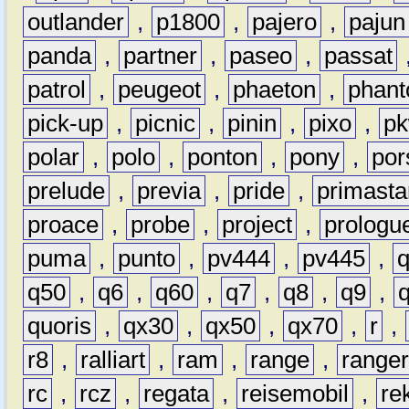
outlander
,
p1800
,
pajero
,
pajun
panda
,
partner
,
paseo
,
passat
patrol
,
peugeot
,
phaeton
,
phan
pick-up
,
picnic
,
pinin
,
pixo
,
p
polar
,
polo
,
ponton
,
pony
,
por
prelude
,
previa
,
pride
,
primasta
proace
,
probe
,
project
,
prologu
puma
,
punto
,
pv444
,
pv445
,
q50
,
q6
,
q60
,
q7
,
q8
,
q9
,
quoris
,
qx30
,
qx50
,
qx70
,
r
,
r8
,
ralliart
,
ram
,
range
,
range
rc
,
rcz
,
regata
,
reisemobil
,
re