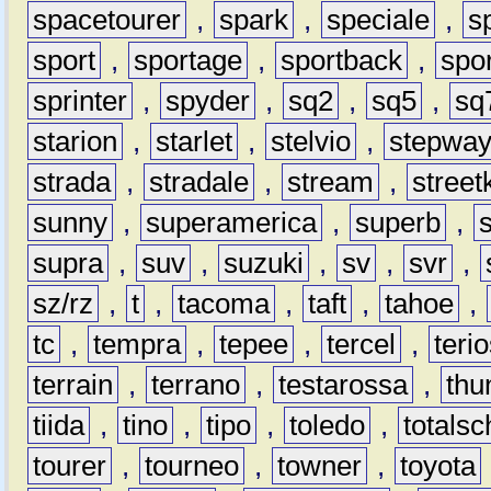
spacetourer
,
spark
,
speciale
,
s
sport
,
sportage
,
sportback
,
spo
sprinter
,
spyder
,
sq2
,
sq5
,
sq
starion
,
starlet
,
stelvio
,
stepwa
strada
,
stradale
,
stream
,
street
sunny
,
superamerica
,
superb
,
supra
,
suv
,
suzuki
,
sv
,
svr
,
sz/rz
,
t
,
tacoma
,
taft
,
tahoe
,
tc
,
tempra
,
tepee
,
tercel
,
teri
terrain
,
terrano
,
testarossa
,
thu
tiida
,
tino
,
tipo
,
toledo
,
totals
tourer
,
tourneo
,
towner
,
toyota