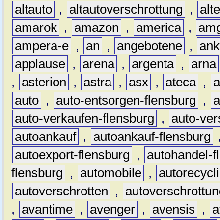
altauto
,
altautoverschrottung
,
alt
amarok
,
amazon
,
america
,
am
ampera-e
,
an
,
angebotene
,
ank
applause
,
arena
,
argenta
,
arna
,
asterion
,
astra
,
asx
,
ateca
,
a
auto
,
auto-entsorgen-flensburg
,
a
auto-verkaufen-flensburg
,
auto-ver
autoankauf
,
autoankauf-flensburg
autoexport-flensburg
,
autohandel-f
flensburg
,
automobile
,
autorecycl
autoverschrotten
,
autoverschrottun
,
avantime
,
avenger
,
avensis
,
a