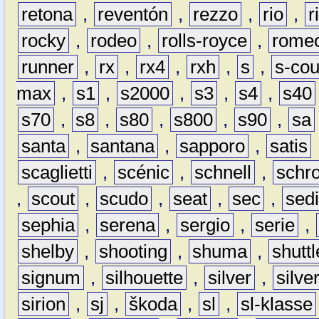
retona
,
reventón
,
rezzo
,
rio
,
r
rocky
,
rodeo
,
rolls-royce
,
rome
runner
,
rx
,
rx4
,
rxh
,
s
,
s-co
max
,
s1
,
s2000
,
s3
,
s4
,
s40
s70
,
s8
,
s80
,
s800
,
s90
,
sa
santa
,
santana
,
sapporo
,
satis
scaglietti
,
scénic
,
schnell
,
schro
,
scout
,
scudo
,
seat
,
sec
,
sedi
sephia
,
serena
,
sergio
,
serie
,
shelby
,
shooting
,
shuma
,
shuttl
signum
,
silhouette
,
silver
,
silve
sirion
,
sj
,
škoda
,
sl
,
sl-klasse