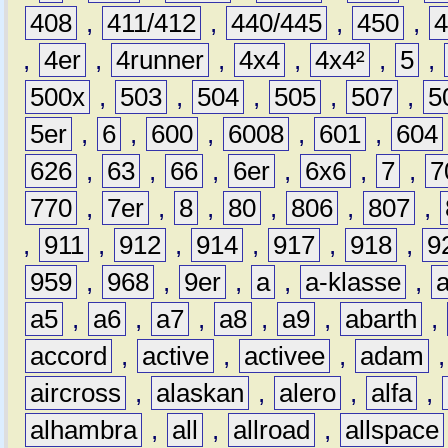
408
,
411/412
,
440/445
,
450
,
,
4er
,
4runner
,
4x4
,
4x4²
,
5
,
500x
,
503
,
504
,
505
,
507
,
5
5er
,
6
,
600
,
6008
,
601
,
604
626
,
63
,
66
,
6er
,
6x6
,
7
,
7
770
,
7er
,
8
,
80
,
806
,
807
,
,
911
,
912
,
914
,
917
,
918
,
9
959
,
968
,
9er
,
a
,
a-klasse
,
a5
,
a6
,
a7
,
a8
,
a9
,
abarth
,
accord
,
active
,
activee
,
adam
aircross
,
alaskan
,
alero
,
alfa
,
alhambra
,
all
,
allroad
,
allspace