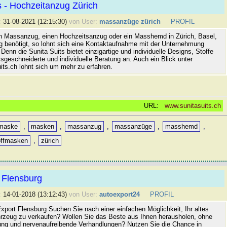
s - Hochzeitanzug Zürich
:
31-08-2021 (12:15:30)
von User:
massanzüge zürich
PROFIL
 Massanzug, einen Hochzeitsanzug oder ein Masshemd in Zürich, Basel,
g benötigt, so lohnt sich eine Kontaktaufnahme mit der Unternehmung
 Denn die Sunita Suits bietet einzigartige und individuelle Designs, Stoffe
sgeschneiderte und individuelle Beratung an. Auch ein Blick unter
its.ch lohnt sich um mehr zu erfahren.
URL:
www.sunitasuits.ch
maske
,
masken
,
massanzug
,
massanzüge
,
masshemd
,
offmasken
,
zürich
 Flensburg
:
14-01-2018 (13:12:43)
von User:
autoexport24
PROFIL
xport Flensburg Suchen Sie nach einer einfachen Möglichkeit, Ihr altes
rzeug zu verkaufen? Wollen Sie das Beste aus Ihnen herausholen, ohne
ung und nervenaufreibende Verhandlungen? Nutzen Sie die Chance in