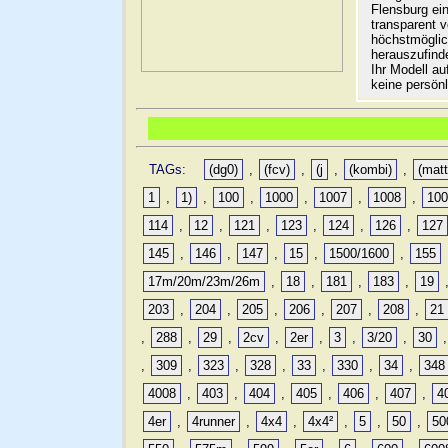
Flensburg ein
transparent 
höchstmöglic
herauszufinde
Ihr Modell a
keine persön
TAGs:
(dg0)
,
(fcv)
,
(j
,
(kombi)
,
(matt
1
,
1)
,
100
,
1000
,
1007
,
1008
,
10
114
,
12
,
121
,
123
,
124
,
126
,
127
145
,
146
,
147
,
15
,
1500/1600
,
155
17m/20m/23m/26m
,
18
,
181
,
183
,
19
203
,
204
,
205
,
206
,
207
,
208
,
21
,
288
,
29
,
2cv
,
2er
,
3
,
3/20
,
30
,
309
,
323
,
328
,
33
,
330
,
34
,
348
4008
,
403
,
404
,
405
,
406
,
407
,
4
4er
,
4runner
,
4x4
,
4x4²
,
5
,
50
,
50