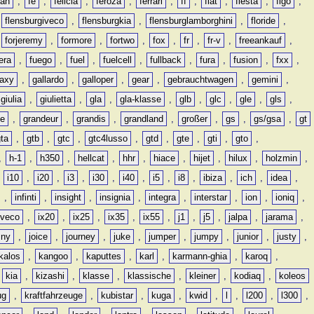
man
,
fe
,
felicia
,
feroza
,
ferrari
,
ff
,
fiat
,
fiesta
,
figo
,
,
flensburgiveco
,
flensburgkia
,
flensburglamborghini
,
floride
,
,
forjeremy
,
formore
,
fortwo
,
fox
,
fr
,
fr-v
,
freeankauf
,
era
,
fuego
,
fuel
,
fuelcell
,
fullback
,
fura
,
fusion
,
fxx
,
laxy
,
gallardo
,
galloper
,
gear
,
gebrauchtwagen
,
gemini
,
giulia
,
giulietta
,
gla
,
gla-klasse
,
glb
,
glc
,
gle
,
gls
,
de
,
grandeur
,
grandis
,
grandland
,
großer
,
gs
,
gs/gsa
,
gt
gta
,
gtb
,
gtc
,
gtc4lusso
,
gtd
,
gte
,
gti
,
gto
,
,
h-1
,
h350
,
hellcat
,
hhr
,
hiace
,
hijet
,
hilux
,
holzmin
,
,
i10
,
i20
,
i3
,
i30
,
i40
,
i5
,
i8
,
ibiza
,
ich
,
idea
,
,
infinti
,
insight
,
insignia
,
integra
,
interstar
,
ion
,
ioniq
,
iveco
,
ix20
,
ix25
,
ix35
,
ix55
,
j1
,
j5
,
jalpa
,
jarama
,
mny
,
joice
,
journey
,
juke
,
jumper
,
jumpy
,
junior
,
justy
,
kalos
,
kangoo
,
kaputtes
,
karl
,
karmann-ghia
,
karoq
,
,
kia
,
kizashi
,
klasse
,
klassische
,
kleiner
,
kodiaq
,
koleos
ug
,
kraftfahrzeuge
,
kubistar
,
kuga
,
kwid
,
l
,
l200
,
l300
,