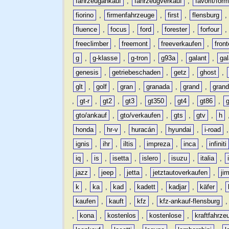
fahrzeugankauf
,
fahrzeugverkauf
,
favorit/for
fiorino
,
firmenfahrzeuge
,
first
,
flensburg
fluence
,
focus
,
ford
,
forester
,
forfour
freeclimber
,
freemont
,
freeverkaufen
,
front
g
,
g-klasse
,
g-tron
,
g93a
,
galant
,
ga
genesis
,
getriebeschaden
,
getz
,
ghost
,
glt
,
golf
,
gran
,
granada
,
grand
,
gran
,
gt-r
,
gt2
,
gt3
,
gt350
,
gt4
,
gt86
,
gto/ankauf
,
gto/verkaufen
,
gts
,
gtv
,
h
honda
,
hr-v
,
huracán
,
hyundai
,
i-road
ignis
,
ihr
,
iltis
,
impreza
,
inca
,
infiniti
iq
,
is
,
isetta
,
islero
,
isuzu
,
italia
,
jazz
,
jeep
,
jetta
,
jetztautoverkaufen
,
ji
k
,
ka
,
kad
,
kadett
,
kadjar
,
käfer
,
kaufen
,
kauft
,
kfz
,
kfz-ankauf-flensburg
,
kona
,
kostenlos
,
kostenlose
,
kraftfahrze