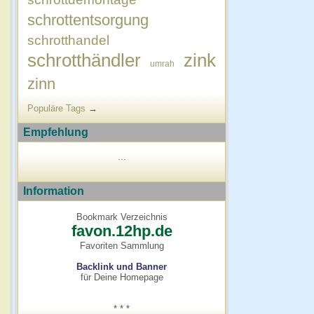
schrottentsorgung
schrotthandel
schrotthändler
zink
umrah
zinn
Populäre Tags
→
Empfehlung
...
Information
Bookmark Verzeichnis
favon.12hp.de
Favoriten Sammlung
Backlink und Banner
für Deine Homepage
* * *