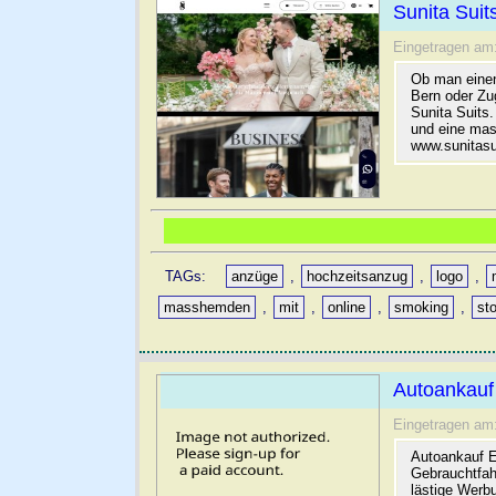
Sunita Suit
Eingetragen am
Ob man einen
Bern oder Zu
Sunita Suits.
und eine mas
www.sunitasu
TAGs:
anzüge
,
hochzeitsanzug
,
logo
,
masshemden
,
mit
,
online
,
smoking
,
st
Autoankauf
Eingetragen am
Autoankauf E
Gebrauchtfah
lästige Werb