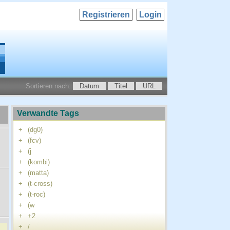
Registrieren
Login
Sortieren nach:
Datum
Titel
URL
Verwandte Tags
+
(dg0)
+
(fcv)
+
(j
+
(kombi)
+
(matta)
+
(t-cross)
+
(t-roc)
+
(w
+
+2
+
/