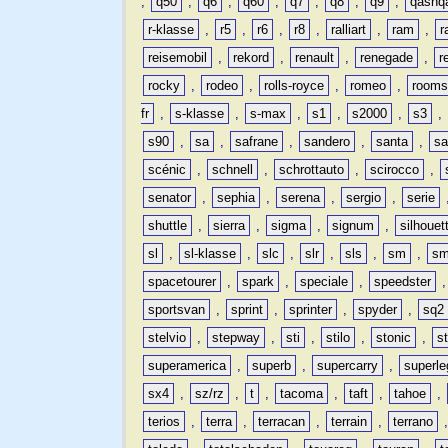
,
q50
,
q6
,
q60
,
q7
,
q8
,
q9
,
qashq
r-klasse
,
r5
,
r6
,
r8
,
ralliart
,
ram
,
r
reisemobil
,
rekord
,
renault
,
renegade
,
r
rocky
,
rodeo
,
rolls-royce
,
romeo
,
rooms
fr
,
s-klasse
,
s-max
,
s1
,
s2000
,
s3
,
s90
,
sa
,
safrane
,
sandero
,
santa
,
sa
scénic
,
schnell
,
schrottauto
,
scirocco
,
senator
,
sephia
,
serena
,
sergio
,
serie
shuttle
,
sierra
,
sigma
,
signum
,
silhouet
sl
,
sl-klasse
,
slc
,
slr
,
sls
,
sm
,
sm
spacetourer
,
spark
,
speciale
,
speedster
sportsvan
,
sprint
,
sprinter
,
spyder
,
sq2
stelvio
,
stepway
,
sti
,
stilo
,
stonic
,
s
superamerica
,
superb
,
supercarry
,
superle
sx4
,
sz/rz
,
t
,
tacoma
,
taft
,
tahoe
,
terios
,
terra
,
terracan
,
terrain
,
terrano