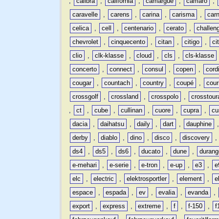
,
calibra
,
california
,
camargue
,
camaro
,
caravelle
,
carens
,
carina
,
carisma
,
carn
celica
,
cell
,
centenario
,
cerato
,
challen
chevrolet
,
cinquecento
,
citan
,
citigo
,
ci
clio
,
clk-klasse
,
cloud
,
cls
,
cls-klasse
concerto
,
connect
,
consul
,
copen
,
cord
cougar
,
countach
,
country
,
coupé
,
cour
crossgolf
,
crossland
,
crosspolo
,
crosstour
,
ct
,
cube
,
cullinan
,
cuore
,
cupra
,
cu
dacia
,
daihatsu
,
daily
,
dart
,
dauphine
derby
,
diablo
,
dino
,
disco
,
discovery
ds4
,
ds5
,
ds6
,
ducato
,
dune
,
durang
e-mehari
,
e-serie
,
e-tron
,
e-up
,
e3
,
e
elc
,
electric
,
elektrosportler
,
element
,
e
espace
,
espada
,
ev
,
evalia
,
evanda
,
export
,
express
,
extreme
,
f
,
f-150
,
f