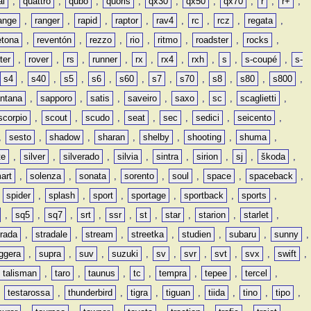
ai
,
quattro
,
qubo
,
quoris
,
qx30
,
qx50
,
qx70
,
r
,
r+
,
ange
,
ranger
,
rapid
,
raptor
,
rav4
,
rc
,
rcz
,
regata
,
etona
,
reventón
,
rezzo
,
rio
,
ritmo
,
roadster
,
rocks
,
ter
,
rover
,
rs
,
runner
,
rx
,
rx4
,
rxh
,
s
,
s-coupé
,
s-
s4
,
s40
,
s5
,
s6
,
s60
,
s7
,
s70
,
s8
,
s80
,
s800
,
ntana
,
sapporo
,
satis
,
saveiro
,
saxo
,
sc
,
scaglietti
,
scorpio
,
scout
,
scudo
,
seat
,
sec
,
sedici
,
seicento
,
,
sesto
,
shadow
,
sharan
,
shelby
,
shooting
,
shuma
,
te
,
silver
,
silverado
,
silvia
,
sintra
,
sirion
,
sj
,
škoda
,
art
,
solenza
,
sonata
,
sorento
,
soul
,
space
,
spaceback
,
,
spider
,
splash
,
sport
,
sportage
,
sportback
,
sports
,
,
sq5
,
sq7
,
srt
,
ssr
,
st
,
star
,
starion
,
starlet
,
trada
,
stradale
,
stream
,
streetka
,
studien
,
subaru
,
sunny
,
ggera
,
supra
,
suv
,
suzuki
,
sv
,
svr
,
svt
,
svx
,
swift
,
talisman
,
taro
,
taunus
,
tc
,
tempra
,
tepee
,
tercel
,
,
testarossa
,
thunderbird
,
tigra
,
tiguan
,
tiida
,
tino
,
tipo
,