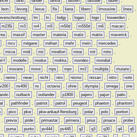
ancer
,
land
,
lander
,
lantra
,
lassen
,
latitude
,
laurel
,
leon
,
levorg
,
lexus
,
lfa
,
liana
,
libero
,
limousine
,
linea
,
wverschrottung
,
lm
,
ln
,
lodgy
,
logan
,
logo
,
loswerden
,
m235i
,
m3
,
m4
,
m5
,
m50d
,
m550d
,
m6
,
macan
,
rea
,
massif
,
master
,
materia
,
matiz
,
matrix
,
maverick
,
,
mcv
,
mégane
,
méhari
,
mehr
,
mein
,
mercedes
,
,
micra
,
midi
,
mii
,
mirafiori
,
mirai
,
mit
,
mito
,
l-f
,
modelle
,
modus
,
mokka
,
mondeo
,
mondial
,
n
,
movano
,
move
,
mps
,
mpv
,
mr2
,
multipla
,
murano
,
,
nemo
,
neue
,
nicht
,
niro
,
nismo
,
nissan
,
nitro
,
note
v200
,
nv400
,
nx
,
octavia
,
ohne
,
olympia
,
omega
,
one
lando
,
outback
,
outlander
,
p1800
,
pajero
,
pajun
,
palio
,
at
,
pathfinder
,
patriot
,
patrol
,
peugeot
,
phaeton
,
phantom
n
,
pixo
,
pkw
,
pkw-ankauf-flensburg
,
polar
,
polo
,
ponton
,
,
previa
,
pride
,
primastar
,
primera
,
prius
,
proace
,
probe
,
puma
,
punto
,
pv444
,
pv445
,
q2
,
q3
,
q30
,
q4
,
q5