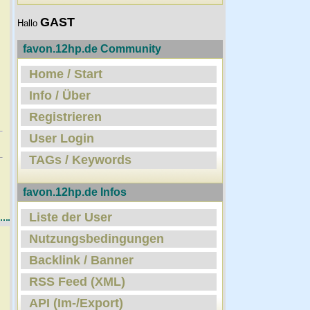
GAST
Hallo
favon.12hp.de Community
Home / Start
Info / Über
Registrieren
User Login
TAGs / Keywords
favon.12hp.de Infos
Liste der User
Nutzungsbedingungen
Backlink / Banner
RSS Feed (XML)
API (Im-/Export)