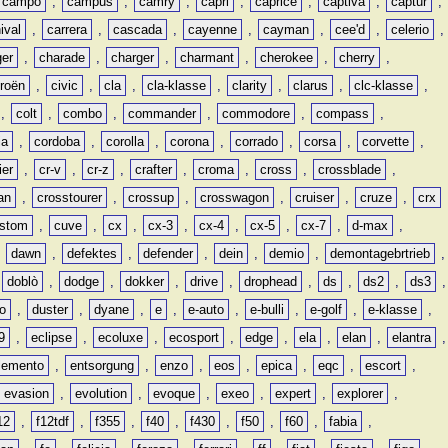
campo
,
campus
,
camry
,
capri
,
caprice
,
captiva
,
captur
,
ival
,
carrera
,
cascada
,
cayenne
,
cayman
,
cee'd
,
celerio
,
ger
,
charade
,
charger
,
charmant
,
cherokee
,
cherry
,
troën
,
civic
,
cla
,
cla-klasse
,
clarity
,
clarus
,
clc-klasse
,
,
colt
,
combo
,
commander
,
commodore
,
compass
,
ia
,
cordoba
,
corolla
,
corona
,
corrado
,
corsa
,
corvette
,
ier
,
cr-v
,
cr-z
,
crafter
,
croma
,
cross
,
crossblade
,
an
,
crosstourer
,
crossup
,
crosswagon
,
cruiser
,
cruze
,
crx
stom
,
cuve
,
cx
,
cx-3
,
cx-4
,
cx-5
,
cx-7
,
d-max
,
,
dawn
,
defektes
,
defender
,
dein
,
demio
,
demontagebrtrieb
,
,
doblò
,
dodge
,
dokker
,
drive
,
drophead
,
ds
,
ds2
,
ds3
,
o
,
duster
,
dyane
,
e
,
e-auto
,
e-bulli
,
e-golf
,
e-klasse
,
9
,
eclipse
,
ecoluxe
,
ecosport
,
edge
,
ela
,
elan
,
elantra
,
lemento
,
entsorgung
,
enzo
,
eos
,
epica
,
eqc
,
escort
,
evasion
,
evolution
,
evoque
,
exeo
,
expert
,
explorer
,
12
,
f12tdf
,
f355
,
f40
,
f430
,
f50
,
f60
,
fabia
,