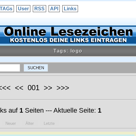
TAGs
User
RSS
API
Links
Tags: logo
 <<< << 001 >> >>>
ks auf
1
Seiten --- Aktuelle Seite:
1
Neuer
Älter
Letzte