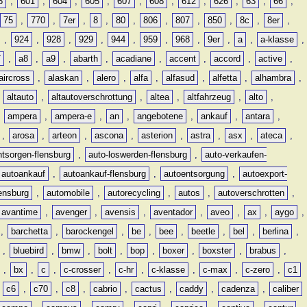
8
,
601
,
604
,
605
,
607
,
608
,
612
,
626
,
63
,
66
,
75
,
770
,
7er
,
8
,
80
,
806
,
807
,
850
,
8c
,
8er
,
,
924
,
928
,
929
,
944
,
959
,
968
,
9er
,
a
,
a-klasse
,
7
,
a8
,
a9
,
abarth
,
acadiane
,
accent
,
accord
,
active
,
aircross
,
alaskan
,
alero
,
alfa
,
alfasud
,
alfetta
,
alhambra
,
,
altauto
,
altautoverschrottung
,
altea
,
altfahrzeug
,
alto
,
,
ampera
,
ampera-e
,
an
,
angebotene
,
ankauf
,
antara
,
,
arosa
,
arteon
,
ascona
,
asterion
,
astra
,
asx
,
ateca
,
ntsorgen-flensburg
,
auto-loswerden-flensburg
,
auto-verkaufen-
autoankauf
,
autoankauf-flensburg
,
autoentsorgung
,
autoexport-
lensburg
,
automobile
,
autorecycling
,
autos
,
autoverschrotten
,
avantime
,
avenger
,
avensis
,
aventador
,
aveo
,
ax
,
aygo
,
,
barchetta
,
barockengel
,
be
,
bee
,
beetle
,
bel
,
berlina
,
,
bluebird
,
bmw
,
bolt
,
bop
,
boxer
,
boxster
,
brabus
,
,
bx
,
c
,
c-crosser
,
c-hr
,
c-klasse
,
c-max
,
c-zero
,
c1
,
c6
,
c70
,
c8
,
cabrio
,
cactus
,
caddy
,
cadenza
,
caliber