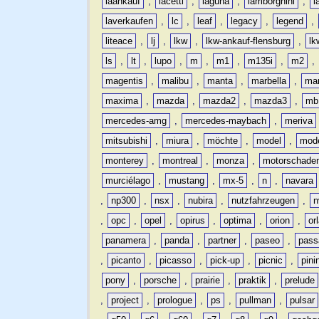
laankauf
,
lacetti
,
laguna
,
lamborghini
,
l
laverkaufen
,
lc
,
leaf
,
legacy
,
legend
,
liteace
,
lj
,
lkw
,
lkw-ankauf-flensburg
,
lk
ls
,
lt
,
lupo
,
m
,
m1
,
m135i
,
m2
,
magentis
,
malibu
,
manta
,
marbella
,
ma
maxima
,
mazda
,
mazda2
,
mazda3
,
mb
mercedes-amg
,
mercedes-maybach
,
meriva
mitsubishi
,
miura
,
möchte
,
model
,
mode
monterey
,
montreal
,
monza
,
motorschade
murciélago
,
mustang
,
mx-5
,
n
,
navara
,
np300
,
nsx
,
nubira
,
nutzfahrzeugen
,
n
,
opc
,
opel
,
opirus
,
optima
,
orion
,
or
panamera
,
panda
,
partner
,
paseo
,
pass
,
picanto
,
picasso
,
pick-up
,
picnic
,
pini
pony
,
porsche
,
prairie
,
praktik
,
prelude
,
project
,
prologue
,
ps
,
pullman
,
pulsar