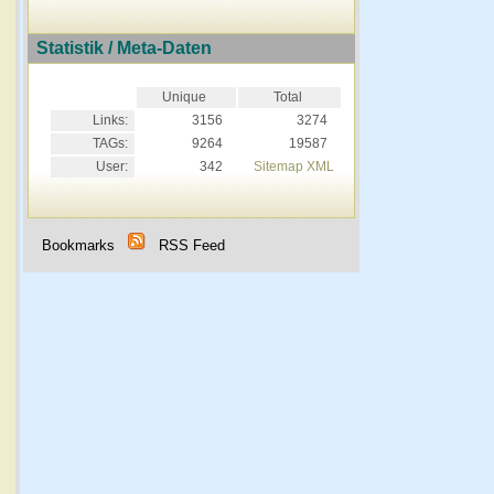
Statistik / Meta-Daten
Unique
Total
Links:
3156
3274
TAGs:
9264
19587
User:
342
Sitemap XML
Bookmarks
RSS Feed