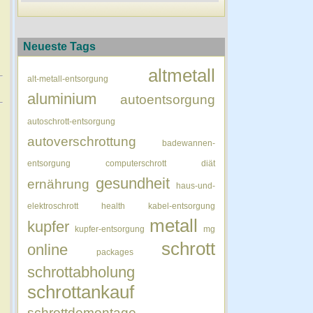
Neueste Tags
altmetall
alt-metall-entsorgung
aluminium
autoentsorgung
autoschrott-entsorgung
autoverschrottung
badewannen-
entsorgung
computerschrott
diät
gesundheit
ernährung
haus-und-
elektroschrott
health
kabel-entsorgung
metall
kupfer
kupfer-entsorgung
mg
schrott
online
packages
schrottabholung
schrottankauf
schrottdemontage