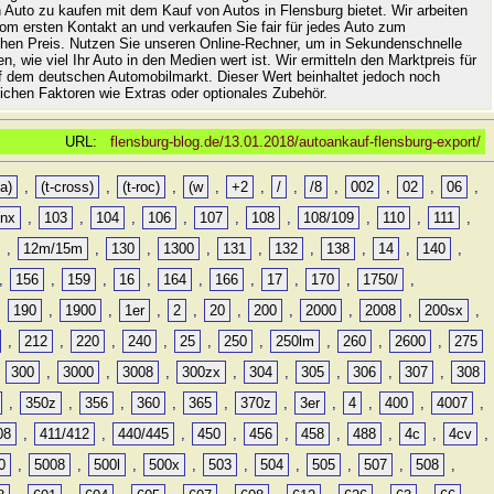
 Auto zu kaufen mit dem Kauf von Autos in Flensburg bietet. Wir arbeiten
vom ersten Kontakt an und verkaufen Sie fair für jedes Auto zum
hen Preis. Nutzen Sie unseren Online-Rechner, um in Sekundenschnelle
n, wie viel Ihr Auto in den Medien wert ist. Wir ermitteln den Marktpreis für
uf dem deutschen Automobilmarkt. Dieser Wert beinhaltet jedoch noch
lichen Faktoren wie Extras oder optionales Zubehör.
URL:
flensburg-blog.de/13.01.2018/autoankauf-flensburg-export/
a)
,
(t-cross)
,
(t-roc)
,
(w
,
+2
,
/
,
/8
,
002
,
02
,
06
,
0nx
,
103
,
104
,
106
,
107
,
108
,
108/109
,
110
,
111
,
,
12m/15m
,
130
,
1300
,
131
,
132
,
138
,
14
,
140
,
,
156
,
159
,
16
,
164
,
166
,
17
,
170
,
1750/
,
,
190
,
1900
,
1er
,
2
,
20
,
200
,
2000
,
2008
,
200sx
,
,
212
,
220
,
240
,
25
,
250
,
250lm
,
260
,
2600
,
275
,
300
,
3000
,
3008
,
300zx
,
304
,
305
,
306
,
307
,
308
,
350z
,
356
,
360
,
365
,
370z
,
3er
,
4
,
400
,
4007
,
08
,
411/412
,
440/445
,
450
,
456
,
458
,
488
,
4c
,
4cv
,
0
,
5008
,
500l
,
500x
,
503
,
504
,
505
,
507
,
508
,