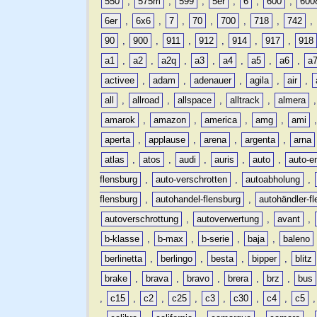
550
,
575m
,
599
,
5er
,
6
,
600
,
600
6er
,
6x6
,
7
,
70
,
700
,
718
,
742
,
90
,
900
,
911
,
912
,
914
,
917
,
918
a1
,
a2
,
a2q
,
a3
,
a4
,
a5
,
a6
,
a
activee
,
adam
,
adenauer
,
agila
,
air
,
all
,
allroad
,
allspace
,
alltrack
,
almera
amarok
,
amazon
,
america
,
amg
,
ami
aperta
,
applause
,
arena
,
argenta
,
arna
atlas
,
atos
,
audi
,
auris
,
auto
,
auto-e
flensburg
,
auto-verschrotten
,
autoabholung
,
flensburg
,
autohandel-flensburg
,
autohändler-f
autoverschrottung
,
autoverwertung
,
avant
,
b-klasse
,
b-max
,
b-serie
,
baja
,
baleno
berlinetta
,
berlingo
,
besta
,
bipper
,
blitz
brake
,
brava
,
bravo
,
brera
,
brz
,
bus
,
c15
,
c2
,
c25
,
c3
,
c30
,
c4
,
c5