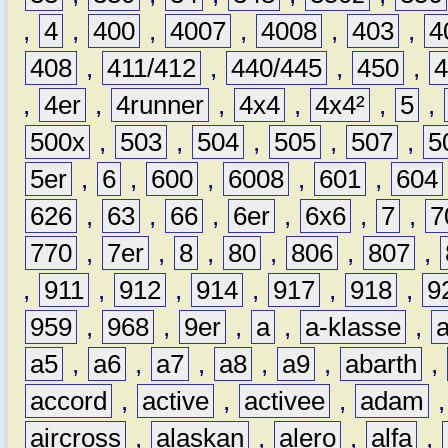
,
4
,
400
,
4007
,
4008
,
403
,
4
408
,
411/412
,
440/445
,
450
,
,
4er
,
4runner
,
4x4
,
4x4²
,
5
,
500x
,
503
,
504
,
505
,
507
,
5
5er
,
6
,
600
,
6008
,
601
,
604
626
,
63
,
66
,
6er
,
6x6
,
7
,
7
770
,
7er
,
8
,
80
,
806
,
807
,
,
911
,
912
,
914
,
917
,
918
,
9
959
,
968
,
9er
,
a
,
a-klasse
,
a5
,
a6
,
a7
,
a8
,
a9
,
abarth
,
accord
,
active
,
activee
,
adam
aircross
,
alaskan
,
alero
,
alfa
,