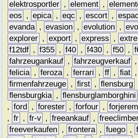
elektrosportler
,
element
,
element
eos
,
epica
,
eqc
,
escort
,
espa
evanda
,
evasion
,
evolution
,
ev
explorer
,
export
,
express
,
extr
f12tdf
,
f355
,
f40
,
f430
,
f50
,
f
fahrzeugankauf
,
fahrzeugverkauf
felicia
,
feroza
,
ferrari
,
ff
,
fiat
firmenfahrzeuge
,
first
,
flensburg
flensburgkia
,
flensburglamborghini
,
ford
,
forester
,
forfour
,
forjere
,
fr
,
fr-v
,
freeankauf
,
freeclimbe
freeverkaufen
,
frontera
,
fuego
,