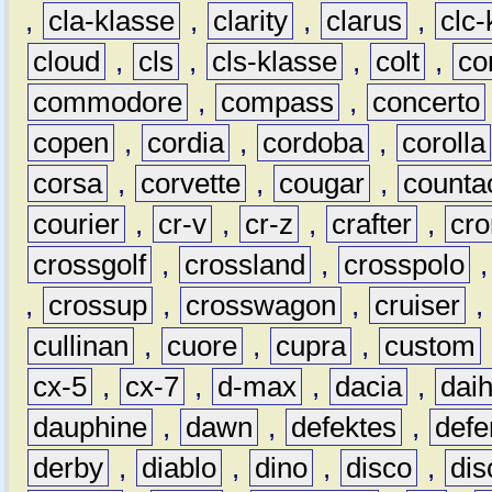
,
cla-klasse
,
clarity
,
clarus
,
clc-
cloud
,
cls
,
cls-klasse
,
colt
,
c
commodore
,
compass
,
concerto
copen
,
cordia
,
cordoba
,
corolla
corsa
,
corvette
,
cougar
,
counta
courier
,
cr-v
,
cr-z
,
crafter
,
cr
crossgolf
,
crossland
,
crosspolo
,
crossup
,
crosswagon
,
cruiser
,
cullinan
,
cuore
,
cupra
,
custom
cx-5
,
cx-7
,
d-max
,
dacia
,
dai
dauphine
,
dawn
,
defektes
,
defe
derby
,
diablo
,
dino
,
disco
,
dis