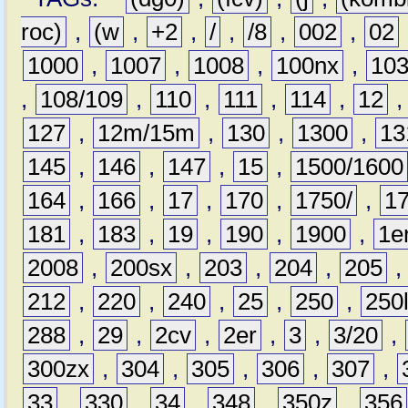
roc)
,
(w
,
+2
,
/
,
/8
,
002
,
02
1000
,
1007
,
1008
,
100nx
,
10
,
108/109
,
110
,
111
,
114
,
12
127
,
12m/15m
,
130
,
1300
,
13
145
,
146
,
147
,
15
,
1500/1600
164
,
166
,
17
,
170
,
1750/
,
1
181
,
183
,
19
,
190
,
1900
,
1e
2008
,
200sx
,
203
,
204
,
205
212
,
220
,
240
,
25
,
250
,
250
288
,
29
,
2cv
,
2er
,
3
,
3/20
,
300zx
,
304
,
305
,
306
,
307
,
33
,
330
,
34
,
348
,
350z
,
356