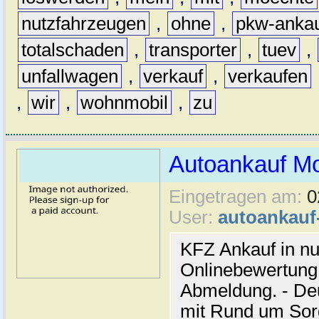
nutzfahrzeugen
,
ohne
,
pkw-anka
totalschaden
,
transporter
,
tuev
,
unfallwagen
,
verkauf
,
verkaufen
,
wir
,
wohnmobil
,
zu
Autoankauf M
Eingetragen am:
0
User:
autoankau
KFZ Ankauf in nu
Onlinebewertung 
Abmeldung. - De
mit Rund um Sor