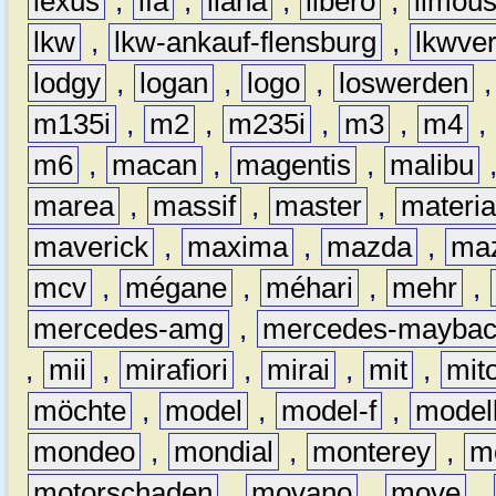
lexus
,
lfa
,
liana
,
libero
,
limous
lkw
,
lkw-ankauf-flensburg
,
lkwver
lodgy
,
logan
,
logo
,
loswerden
m135i
,
m2
,
m235i
,
m3
,
m4
,
m6
,
macan
,
magentis
,
malibu
marea
,
massif
,
master
,
materi
maverick
,
maxima
,
mazda
,
ma
mcv
,
mégane
,
méhari
,
mehr
,
mercedes-amg
,
mercedes-mayba
,
mii
,
mirafiori
,
mirai
,
mit
,
mit
möchte
,
model
,
model-f
,
model
mondeo
,
mondial
,
monterey
,
m
motorschaden
,
movano
,
move
,