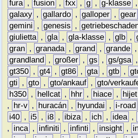
fura
,
fusion
,
fxx
,
g
,
g-klasse
galaxy
,
gallardo
,
galloper
,
gear
gemini
,
genesis
,
getriebeschade
giulietta
,
gla
,
gla-klasse
,
glb
,
gran
,
granada
,
grand
,
grande
grandland
,
großer
,
gs
,
gs/gsa
gt350
,
gt4
,
gt86
,
gta
,
gtb
,
gt
gti
,
gto
,
gto/ankauf
,
gto/verkauf
h350
,
hellcat
,
hhr
,
hiace
,
hijet
,
hr-v
,
huracán
,
hyundai
,
i-road
i40
,
i5
,
i8
,
ibiza
,
ich
,
idea
,
,
inca
,
infiniti
,
infinti
,
insight
,
i