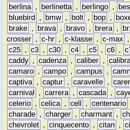
berlina
,
berlinetta
,
berlingo
,
bes
bluebird
,
bmw
,
bolt
,
bop
,
box
brake
,
brava
,
bravo
,
brera
,
br
crosser
,
c-hr
,
c-klasse
,
c-max
c25
,
c3
,
c30
,
c4
,
c5
,
c6
,
c
caddy
,
cadenza
,
caliber
,
calibr
camaro
,
campo
,
campus
,
camr
captiva
,
captur
,
caravelle
,
care
carnival
,
carrera
,
cascada
,
cay
celerio
,
celica
,
cell
,
centenario
charade
,
charger
,
charmant
,
ch
chevrolet
,
cinquecento
,
citan
,
c