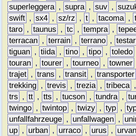
superleggera
,
supra
,
suv
,
suzu
swift
,
sx4
,
sz/rz
,
t
,
tacoma
,
taro
,
taunus
,
tc
,
tempra
,
tepe
terracan
,
terrain
,
terrano
,
testa
tiguan
,
tiida
,
tino
,
tipo
,
toledo
touran
,
tourer
,
tourneo
,
towner
trajet
,
trans
,
transit
,
transporter
trekking
,
trevis
,
trezia
,
tribeca
trs
,
tt
,
tts
,
tucson
,
tundra
,
tu
twingo
,
twintop
,
twizy
,
typ
,
ty
unfallfahrzeuge
,
unfallwagen
,
un
up
,
urban
,
urraco
,
urus
,
urva