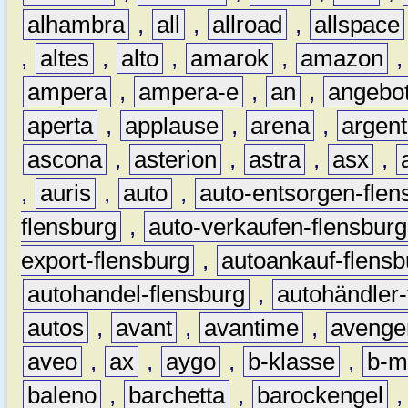
alhambra
,
all
,
allroad
,
allspace
,
altes
,
alto
,
amarok
,
amazon
ampera
,
ampera-e
,
an
,
angebo
aperta
,
applause
,
arena
,
argen
ascona
,
asterion
,
astra
,
asx
,
,
auris
,
auto
,
auto-entsorgen-flen
flensburg
,
auto-verkaufen-flensburg
export-flensburg
,
autoankauf-flensb
autohandel-flensburg
,
autohändler-
autos
,
avant
,
avantime
,
avenge
aveo
,
ax
,
aygo
,
b-klasse
,
b-m
baleno
,
barchetta
,
barockengel