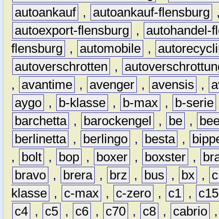
autoankauf
,
autoankauf-flensburg
autoexport-flensburg
,
autohandel-f
flensburg
,
automobile
,
autorecycl
autoverschrotten
,
autoverschrottun
,
avantime
,
avenger
,
avensis
,
a
aygo
,
b-klasse
,
b-max
,
b-serie
barchetta
,
barockengel
,
be
,
be
berlinetta
,
berlingo
,
besta
,
bipp
,
bolt
,
bop
,
boxer
,
boxster
,
br
bravo
,
brera
,
brz
,
bus
,
bx
,
c
klasse
,
c-max
,
c-zero
,
c1
,
c15
c4
,
c5
,
c6
,
c70
,
c8
,
cabrio