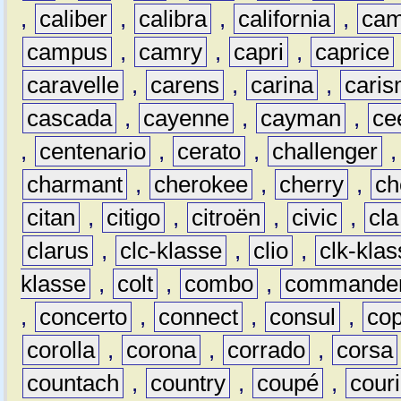
,
caliber
,
calibra
,
california
,
cam
campus
,
camry
,
capri
,
caprice
caravelle
,
carens
,
carina
,
cari
cascada
,
cayenne
,
cayman
,
ce
,
centenario
,
cerato
,
challenger
charmant
,
cherokee
,
cherry
,
ch
citan
,
citigo
,
citroën
,
civic
,
cla
clarus
,
clc-klasse
,
clio
,
clk-kla
klasse
,
colt
,
combo
,
commande
,
concerto
,
connect
,
consul
,
co
corolla
,
corona
,
corrado
,
corsa
countach
,
country
,
coupé
,
couri