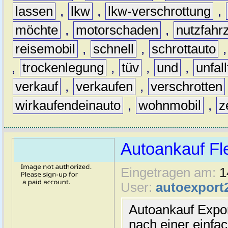
lassen
,
lkw
,
lkw-verschrottung
,
möchte
,
motorschaden
,
nutzfahr
reisemobil
,
schnell
,
schrottauto
,
trockenlegung
,
tüv
,
und
,
unfal
verkauf
,
verkaufen
,
verschrotten
wirkaufendeinauto
,
wohnmobil
,
z
Autoankauf Fl
Eingetragen am:
1
User:
autoexport
Autoankauf Expo
nach einer einfac