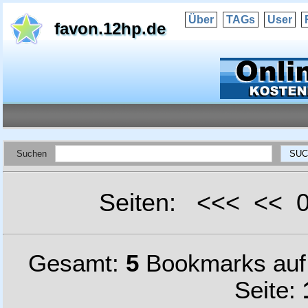
Über
TAGs
User
favon.12hp.de
Suchen
Seiten: <<< <<
Gesamt:
5
Bookmarks au
Seite: