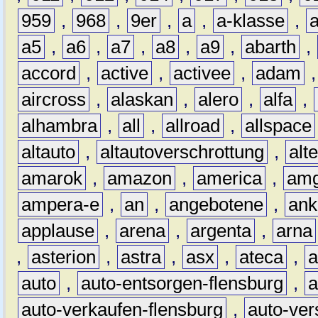
959
,
968
,
9er
,
a
,
a-klasse
,
a5
,
a6
,
a7
,
a8
,
a9
,
abarth
,
accord
,
active
,
activee
,
adam
aircross
,
alaskan
,
alero
,
alfa
,
alhambra
,
all
,
allroad
,
allspace
altauto
,
altautoverschrottung
,
alt
amarok
,
amazon
,
america
,
am
ampera-e
,
an
,
angebotene
,
ank
applause
,
arena
,
argenta
,
arna
,
asterion
,
astra
,
asx
,
ateca
,
a
auto
,
auto-entsorgen-flensburg
,
a
auto-verkaufen-flensburg
,
auto-ver