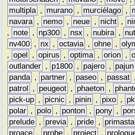
multipla
,
murano
,
murciélago
,
navara
,
nemo
,
neue
,
nicht
,
ni
,
note
,
np300
,
nsx
,
nubira
,
nu
nv400
,
nx
,
octavia
,
ohne
,
oly
,
opel
,
opirus
,
optima
,
orion
,
outlander
,
p1800
,
pajero
,
pajun
panda
,
partner
,
paseo
,
passat
patrol
,
peugeot
,
phaeton
,
phan
pick-up
,
picnic
,
pinin
,
pixo
,
p
polar
,
polo
,
ponton
,
pony
,
por
prelude
,
previa
,
pride
,
primasta
proace
,
probe
,
project
,
prologu