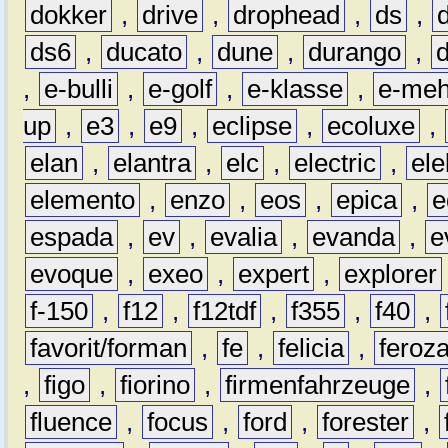
dokker
,
drive
,
drophead
,
ds
,
ds6
,
ducato
,
dune
,
durango
,
,
e-bulli
,
e-golf
,
e-klasse
,
e-meh
up
,
e3
,
e9
,
eclipse
,
ecoluxe
,
elan
,
elantra
,
elc
,
electric
,
ele
elemento
,
enzo
,
eos
,
epica
,
e
espada
,
ev
,
evalia
,
evanda
,
e
evoque
,
exeo
,
expert
,
explorer
f-150
,
f12
,
f12tdf
,
f355
,
f40
,
favorit/forman
,
fe
,
felicia
,
feroz
,
figo
,
fiorino
,
firmenfahrzeuge
,
fluence
,
focus
,
ford
,
forester
,