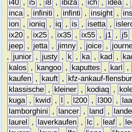
i40
,
i5
,
i8
,
ibiza
,
ich
,
idea
,
inca
,
infiniti
,
infinti
,
insight
,
in
ion
,
ioniq
,
iq
,
is
,
isetta
,
isler
ix20
,
ix25
,
ix35
,
ix55
,
j1
,
j5
jeep
,
jetta
,
jimny
,
joice
,
journ
,
junior
,
justy
,
k
,
ka
,
kad
,
ka
kalos
,
kangoo
,
kaputtes
,
karl
,
kaufen
,
kauft
,
kfz-ankauf-flensbu
klassische
,
kleiner
,
kodiaq
,
kol
kuga
,
kwid
,
l
,
l200
,
l300
,
la
lamborghini
,
lancer
,
land
,
lande
laurel
,
laverkaufen
,
lc
,
leaf
,
l