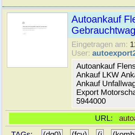
Autoankauf Fl
Gebrauchtwage
Eingetragen am:
1
User:
autoexport
Autoankauf Flen
Ankauf LKW Ank
Ankauf Unfallwa
Export Motorsch
5944000
URL:
auto
TAGs:
(dg0)
,
(fcv)
,
(j
,
(komb