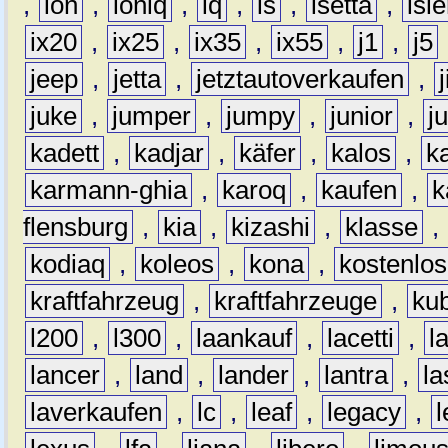
,
ion
,
ioniq
,
iq
,
is
,
isetta
,
isl
ix20
,
ix25
,
ix35
,
ix55
,
j1
,
j5
jeep
,
jetta
,
jetztautoverkaufen
,
juke
,
jumper
,
jumpy
,
junior
,
j
kadett
,
kadjar
,
käfer
,
kalos
,
k
karmann-ghia
,
karoq
,
kaufen
,
k
flensburg
,
kia
,
kizashi
,
klasse
,
kodiaq
,
koleos
,
kona
,
kostenlos
kraftfahrzeug
,
kraftfahrzeuge
,
kub
l200
,
l300
,
laankauf
,
lacetti
,
l
lancer
,
land
,
lander
,
lantra
,
la
laverkaufen
,
lc
,
leaf
,
legacy
,