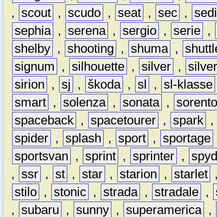
,
scout
,
scudo
,
seat
,
sec
,
sedi
sephia
,
serena
,
sergio
,
serie
,
shelby
,
shooting
,
shuma
,
shuttl
signum
,
silhouette
,
silver
,
silve
sirion
,
sj
,
škoda
,
sl
,
sl-klasse
smart
,
solenza
,
sonata
,
sorent
spaceback
,
spacetourer
,
spark
spider
,
splash
,
sport
,
sportage
sportsvan
,
sprint
,
sprinter
,
spyd
,
ssr
,
st
,
star
,
starion
,
starlet
stilo
,
stonic
,
strada
,
stradale
,
,
subaru
,
sunny
,
superamerica
,