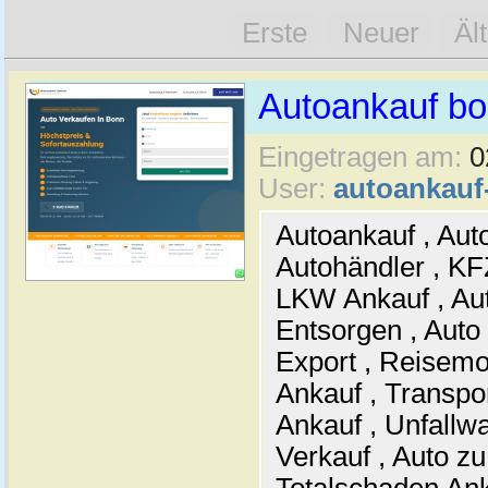
Erste
Neuer
Äl
Autoankauf b
Eingetragen am:
0
User:
autoankau
Autoankauf , Auto
Autohändler , KF
LKW Ankauf , Aut
Entsorgen , Auto
Export , Reisemo
Ankauf , Transpo
Ankauf , Unfallw
Verkauf , Auto zu