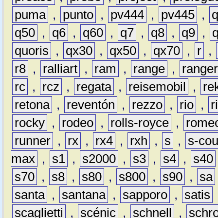
puma
,
punto
,
pv444
,
pv445
,
q50
,
q6
,
q60
,
q7
,
q8
,
q9
,
quoris
,
qx30
,
qx50
,
qx70
,
r
,
r8
,
ralliart
,
ram
,
range
,
range
rc
,
rcz
,
regata
,
reisemobil
,
re
retona
,
reventón
,
rezzo
,
rio
,
r
rocky
,
rodeo
,
rolls-royce
,
rome
runner
,
rx
,
rx4
,
rxh
,
s
,
s-co
max
,
s1
,
s2000
,
s3
,
s4
,
s40
s70
,
s8
,
s80
,
s800
,
s90
,
sa
santa
,
santana
,
sapporo
,
satis
scaglietti
,
scénic
,
schnell
,
schro