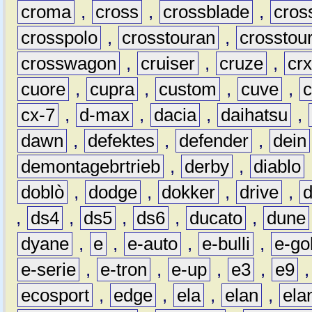
croma
,
cross
,
crossblade
,
cros
crosspolo
,
crosstouran
,
crosstou
crosswagon
,
cruiser
,
cruze
,
cr
cuore
,
cupra
,
custom
,
cuve
,
cx-7
,
d-max
,
dacia
,
daihatsu
,
dawn
,
defektes
,
defender
,
dein
demontagebrtrieb
,
derby
,
diablo
doblò
,
dodge
,
dokker
,
drive
,
,
ds4
,
ds5
,
ds6
,
ducato
,
dune
dyane
,
e
,
e-auto
,
e-bulli
,
e-gol
e-serie
,
e-tron
,
e-up
,
e3
,
e9
ecosport
,
edge
,
ela
,
elan
,
ela