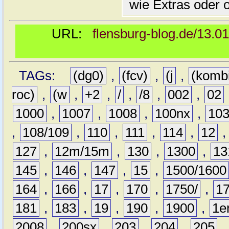
wie Extras oder 
URL:
flensburg-blog.de/13.0
TAGs:
(dg0)
,
(fcv)
,
(j
,
(komb
roc)
,
(w
,
+2
,
/
,
/8
,
002
,
02
1000
,
1007
,
1008
,
100nx
,
10
,
108/109
,
110
,
111
,
114
,
12
127
,
12m/15m
,
130
,
1300
,
13
145
,
146
,
147
,
15
,
1500/1600
164
,
166
,
17
,
170
,
1750/
,
1
181
,
183
,
19
,
190
,
1900
,
1e
2008
,
200sx
,
203
,
204
,
205