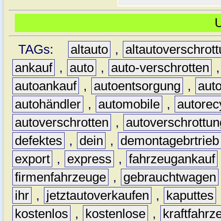
TAGs:
altauto
,
altautoverschrot
ankauf
,
auto
,
auto-verschrotten
autoankauf
,
autoentsorgung
,
aut
autohändler
,
automobile
,
autorec
autoverschrotten
,
autoverschrottun
defektes
,
dein
,
demontagebrtrieb
export
,
express
,
fahrzeugankauf
firmenfahrzeuge
,
gebrauchtwagen
ihr
,
jetztautoverkaufen
,
kaputtes
kostenlos
,
kostenlose
,
kraftfahrz