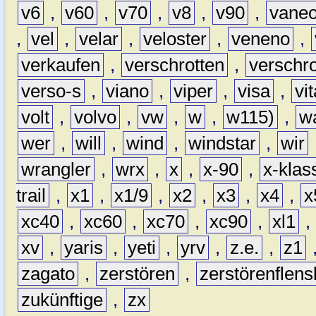
v6
,
v60
,
v70
,
v8
,
v90
,
vane
,
vel
,
velar
,
veloster
,
veneno
,
verkaufen
,
verschrotten
,
verschro
verso-s
,
viano
,
viper
,
visa
,
vi
volt
,
volvo
,
vw
,
w
,
w115)
,
w
wer
,
will
,
wind
,
windstar
,
wir
wrangler
,
wrx
,
x
,
x-90
,
x-klas
trail
,
x1
,
x1/9
,
x2
,
x3
,
x4
,
x
xc40
,
xc60
,
xc70
,
xc90
,
xl1
,
xv
,
yaris
,
yeti
,
yrv
,
z.e.
,
z1
zagato
,
zerstören
,
zerstörenflen
zukünftige
,
zx