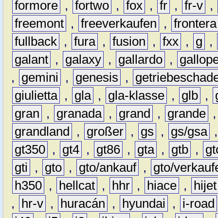
formore
,
fortwo
,
fox
,
fr
,
fr-v
,
freemont
,
freeverkaufen
,
frontera
fullback
,
fura
,
fusion
,
fxx
,
g
,
galant
,
galaxy
,
gallardo
,
gallop
,
gemini
,
genesis
,
getriebeschad
giulietta
,
gla
,
gla-klasse
,
glb
,
gran
,
granada
,
grand
,
grande
grandland
,
großer
,
gs
,
gs/gsa
gt350
,
gt4
,
gt86
,
gta
,
gtb
,
gt
gti
,
gto
,
gto/ankauf
,
gto/verkauf
h350
,
hellcat
,
hhr
,
hiace
,
hijet
,
hr-v
,
huracán
,
hyundai
,
i-road