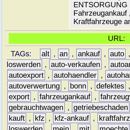
ENTSORGUNG , A
Fahrzeugankauf ,
Kraftfahrzeuge an
URL
TAGs:
alt
,
an
,
ankauf
,
auto
loswerden
,
auto-verkaufen
,
autoa
autoexport
,
autohaendler
,
autoha
autoverwertung
,
bonn
,
defektes
export
,
fahrzeugankauf
,
fahrzeug
gebrauchtwagen
,
getriebeschaden
kauft
,
kfz
,
kfz-ankauf
,
kraftfahr
loswerden
,
mein
,
mit
,
moechte