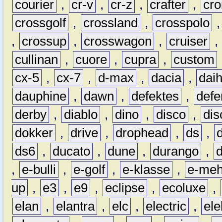
courier
,
cr-v
,
cr-z
,
crafter
,
cr
crossgolf
,
crossland
,
crosspolo
,
crossup
,
crosswagon
,
cruiser
,
cullinan
,
cuore
,
cupra
,
custom
cx-5
,
cx-7
,
d-max
,
dacia
,
dai
dauphine
,
dawn
,
defektes
,
defe
derby
,
diablo
,
dino
,
disco
,
dis
dokker
,
drive
,
drophead
,
ds
,
ds6
,
ducato
,
dune
,
durango
,
,
e-bulli
,
e-golf
,
e-klasse
,
e-meh
up
,
e3
,
e9
,
eclipse
,
ecoluxe
,
elan
,
elantra
,
elc
,
electric
,
ele