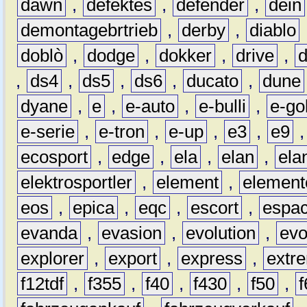
dawn
,
defektes
,
defender
,
dein
demontagebrtrieb
,
derby
,
diablo
doblò
,
dodge
,
dokker
,
drive
,
,
ds4
,
ds5
,
ds6
,
ducato
,
dune
dyane
,
e
,
e-auto
,
e-bulli
,
e-gol
e-serie
,
e-tron
,
e-up
,
e3
,
e9
ecosport
,
edge
,
ela
,
elan
,
ela
elektrosportler
,
element
,
element
eos
,
epica
,
eqc
,
escort
,
espa
evanda
,
evasion
,
evolution
,
ev
explorer
,
export
,
express
,
extr
f12tdf
,
f355
,
f40
,
f430
,
f50
,
f