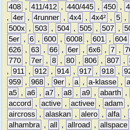
408
,
411/412
,
440/445
,
450
,
,
4er
,
4runner
,
4x4
,
4x4²
,
5
,
500x
,
503
,
504
,
505
,
507
,
5
5er
,
6
,
600
,
6008
,
601
,
604
626
,
63
,
66
,
6er
,
6x6
,
7
,
7
770
,
7er
,
8
,
80
,
806
,
807
,
,
911
,
912
,
914
,
917
,
918
,
9
959
,
968
,
9er
,
a
,
a-klasse
,
a5
,
a6
,
a7
,
a8
,
a9
,
abarth
,
accord
,
active
,
activee
,
adam
aircross
,
alaskan
,
alero
,
alfa
,
alhambra
,
all
,
allroad
,
allspace