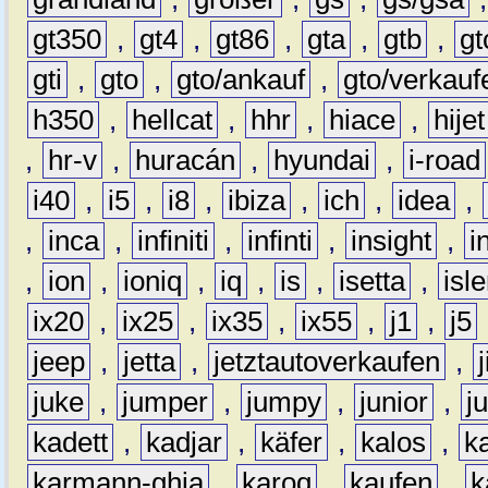
gt350
,
gt4
,
gt86
,
gta
,
gtb
,
gt
gti
,
gto
,
gto/ankauf
,
gto/verkauf
h350
,
hellcat
,
hhr
,
hiace
,
hijet
,
hr-v
,
huracán
,
hyundai
,
i-road
i40
,
i5
,
i8
,
ibiza
,
ich
,
idea
,
,
inca
,
infiniti
,
infinti
,
insight
,
i
,
ion
,
ioniq
,
iq
,
is
,
isetta
,
isl
ix20
,
ix25
,
ix35
,
ix55
,
j1
,
j5
jeep
,
jetta
,
jetztautoverkaufen
,
juke
,
jumper
,
jumpy
,
junior
,
j
kadett
,
kadjar
,
käfer
,
kalos
,
k
karmann-ghia
,
karoq
,
kaufen
,
k