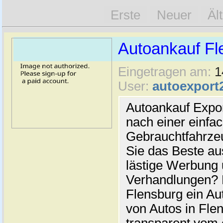
Erste
Neuer
Äl
Autoankauf Fl
Eingetragen am:
1
User:
autoexport
Autoankauf Expo
nach einer einfac
Gebrauchtfahrze
Sie das Beste au
lästige Werbung
Verhandlungen? 
Flensburg ein Au
von Autos in Flen