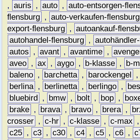
,
auris
,
auto
,
auto-entsorgen-flen
flensburg
,
auto-verkaufen-flensburg
export-flensburg
,
autoankauf-flensb
autohandel-flensburg
,
autohändler-
autos
,
avant
,
avantime
,
avenge
aveo
,
ax
,
aygo
,
b-klasse
,
b-m
baleno
,
barchetta
,
barockengel
berlina
,
berlinetta
,
berlingo
,
bes
bluebird
,
bmw
,
bolt
,
bop
,
box
brake
,
brava
,
bravo
,
brera
,
br
crosser
,
c-hr
,
c-klasse
,
c-max
c25
,
c3
,
c30
,
c4
,
c5
,
c6
,
c