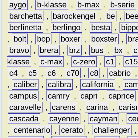
aygo
,
b-klasse
,
b-max
,
b-serie
barchetta
,
barockengel
,
be
,
be
berlinetta
,
berlingo
,
besta
,
bipp
,
bolt
,
bop
,
boxer
,
boxster
,
br
bravo
,
brera
,
brz
,
bus
,
bx
,
c
klasse
,
c-max
,
c-zero
,
c1
,
c15
c4
,
c5
,
c6
,
c70
,
c8
,
cabrio
,
caliber
,
calibra
,
california
,
cam
campus
,
camry
,
capri
,
caprice
caravelle
,
carens
,
carina
,
cari
cascada
,
cayenne
,
cayman
,
ce
,
centenario
,
cerato
,
challenger