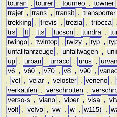
touran
,
tourer
,
tourneo
,
towner
trajet
,
trans
,
transit
,
transporter
trekking
,
trevis
,
trezia
,
tribeca
trs
,
tt
,
tts
,
tucson
,
tundra
,
tu
twingo
,
twintop
,
twizy
,
typ
,
ty
unfallfahrzeuge
,
unfallwagen
,
un
up
,
urban
,
urraco
,
urus
,
urva
v6
,
v60
,
v70
,
v8
,
v90
,
vane
,
vel
,
velar
,
veloster
,
veneno
,
verkaufen
,
verschrotten
,
verschro
verso-s
,
viano
,
viper
,
visa
,
vi
volt
,
volvo
,
vw
,
w
,
w115)
,
w