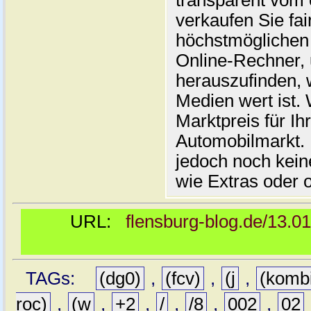
transparent vom 
verkaufen Sie fai
höchstmöglichen 
Online-Rechner,
herauszufinden, w
Medien wert ist. 
Marktpreis für I
Automobilmarkt. 
jedoch noch kein
wie Extras oder 
URL:
flensburg-blog.de/13.0
TAGs:
(dg0)
,
(fcv)
,
(j
,
(komb
roc)
,
(w
,
+2
,
/
,
/8
,
002
,
02