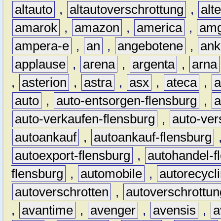
altauto
,
altautoverschrottung
,
alt
amarok
,
amazon
,
america
,
am
ampera-e
,
an
,
angebotene
,
ank
applause
,
arena
,
argenta
,
arna
,
asterion
,
astra
,
asx
,
ateca
,
a
auto
,
auto-entsorgen-flensburg
,
a
auto-verkaufen-flensburg
,
auto-ver
autoankauf
,
autoankauf-flensburg
autoexport-flensburg
,
autohandel-f
flensburg
,
automobile
,
autorecycl
autoverschrotten
,
autoverschrottun
,
avantime
,
avenger
,
avensis
,
a