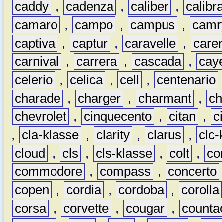
caddy
,
cadenza
,
caliber
,
calibr
camaro
,
campo
,
campus
,
camr
captiva
,
captur
,
caravelle
,
care
carnival
,
carrera
,
cascada
,
cay
celerio
,
celica
,
cell
,
centenario
charade
,
charger
,
charmant
,
ch
chevrolet
,
cinquecento
,
citan
,
c
,
cla-klasse
,
clarity
,
clarus
,
clc-
cloud
,
cls
,
cls-klasse
,
colt
,
c
commodore
,
compass
,
concerto
copen
,
cordia
,
cordoba
,
corolla
corsa
,
corvette
,
cougar
,
counta