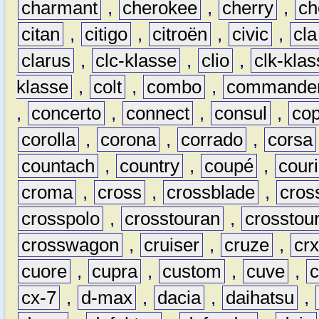
charmant
,
cherokee
,
cherry
,
ch
citan
,
citigo
,
citroën
,
civic
,
cla
clarus
,
clc-klasse
,
clio
,
clk-kla
klasse
,
colt
,
combo
,
commande
,
concerto
,
connect
,
consul
,
co
corolla
,
corona
,
corrado
,
corsa
countach
,
country
,
coupé
,
couri
croma
,
cross
,
crossblade
,
cros
crosspolo
,
crosstouran
,
crosstou
crosswagon
,
cruiser
,
cruze
,
cr
cuore
,
cupra
,
custom
,
cuve
,
cx-7
,
d-max
,
dacia
,
daihatsu
,