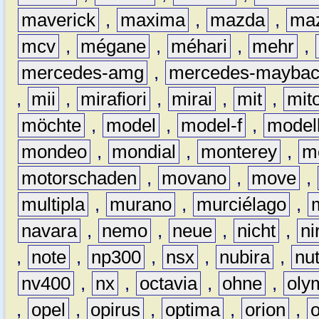
maverick
,
maxima
,
mazda
,
ma
mcv
,
mégane
,
méhari
,
mehr
,
mercedes-amg
,
mercedes-mayba
,
mii
,
mirafiori
,
mirai
,
mit
,
mit
möchte
,
model
,
model-f
,
model
mondeo
,
mondial
,
monterey
,
m
motorschaden
,
movano
,
move
,
multipla
,
murano
,
murciélago
,
navara
,
nemo
,
neue
,
nicht
,
ni
,
note
,
np300
,
nsx
,
nubira
,
nu
nv400
,
nx
,
octavia
,
ohne
,
oly
,
opel
,
opirus
,
optima
,
orion
,