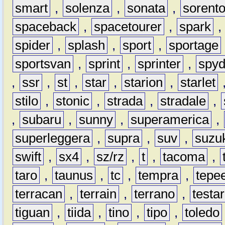
smart
,
solenza
,
sonata
,
sorent
spaceback
,
spacetourer
,
spark
spider
,
splash
,
sport
,
sportage
sportsvan
,
sprint
,
sprinter
,
spyd
,
ssr
,
st
,
star
,
starion
,
starlet
stilo
,
stonic
,
strada
,
stradale
,
,
subaru
,
sunny
,
superamerica
,
superleggera
,
supra
,
suv
,
suzu
swift
,
sx4
,
sz/rz
,
t
,
tacoma
,
taro
,
taunus
,
tc
,
tempra
,
tepe
terracan
,
terrain
,
terrano
,
testa
tiguan
,
tiida
,
tino
,
tipo
,
toledo