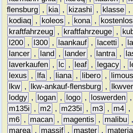
flensburg
,
kia
,
kizashi
,
klasse
,
kodiaq
,
koleos
,
kona
,
kostenlos
kraftfahrzeug
,
kraftfahrzeuge
,
kub
l200
,
l300
,
laankauf
,
lacetti
,
l
lancer
,
land
,
lander
,
lantra
,
la
laverkaufen
,
lc
,
leaf
,
legacy
,
lexus
,
lfa
,
liana
,
libero
,
limous
lkw
,
lkw-ankauf-flensburg
,
lkwver
lodgy
,
logan
,
logo
,
loswerden
m135i
,
m2
,
m235i
,
m3
,
m4
,
m6
,
macan
,
magentis
,
malibu
marea
,
massif
,
master
,
materi