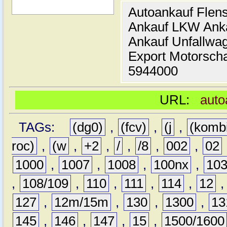
Autoankauf Flen
Ankauf LKW Ank
Ankauf Unfallwa
Export Motorsch
5944000
URL:
auto
TAGs:
(dg0)
,
(fcv)
,
(j
,
(komb
roc)
,
(w
,
+2
,
/
,
/8
,
002
,
02
1000
,
1007
,
1008
,
100nx
,
10
,
108/109
,
110
,
111
,
114
,
12
127
,
12m/15m
,
130
,
1300
,
13
145
,
146
,
147
,
15
,
1500/1600