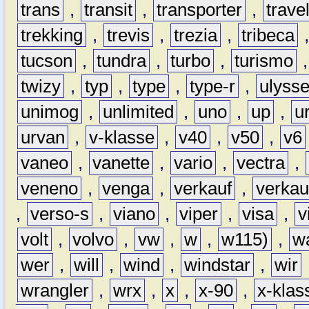
trans
,
transit
,
transporter
,
travel
trekking
,
trevis
,
trezia
,
tribeca
tucson
,
tundra
,
turbo
,
turismo
twizy
,
typ
,
type
,
type-r
,
ulyss
unimog
,
unlimited
,
uno
,
up
,
u
urvan
,
v-klasse
,
v40
,
v50
,
v6
vaneo
,
vanette
,
vario
,
vectra
,
veneno
,
venga
,
verkauf
,
verkau
,
verso-s
,
viano
,
viper
,
visa
,
v
volt
,
volvo
,
vw
,
w
,
w115)
,
w
wer
,
will
,
wind
,
windstar
,
wir
wrangler
,
wrx
,
x
,
x-90
,
x-klas