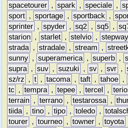
spacetourer
,
spark
,
speciale
,
s
sport
,
sportage
,
sportback
,
spo
sprinter
,
spyder
,
sq2
,
sq5
,
sq
starion
,
starlet
,
stelvio
,
stepwa
strada
,
stradale
,
stream
,
street
sunny
,
superamerica
,
superb
,
supra
,
suv
,
suzuki
,
sv
,
svr
,
sz/rz
,
t
,
tacoma
,
taft
,
tahoe
,
tc
,
tempra
,
tepee
,
tercel
,
teri
terrain
,
terrano
,
testarossa
,
thu
tiida
,
tino
,
tipo
,
toledo
,
totals
tourer
,
tourneo
,
towner
,
toyota