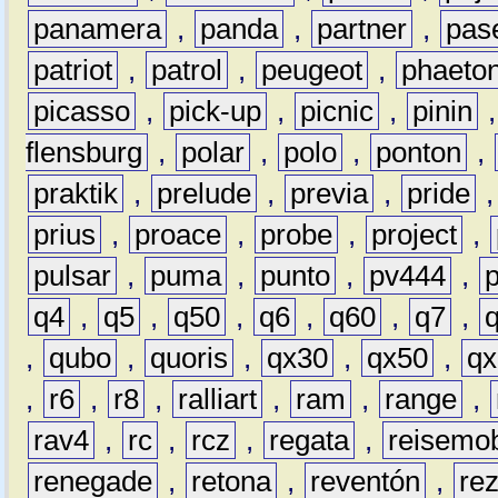
panamera
,
panda
,
partner
,
pas
patriot
,
patrol
,
peugeot
,
phaeto
picasso
,
pick-up
,
picnic
,
pinin
flensburg
,
polar
,
polo
,
ponton
,
praktik
,
prelude
,
previa
,
pride
prius
,
proace
,
probe
,
project
,
pulsar
,
puma
,
punto
,
pv444
,
q4
,
q5
,
q50
,
q6
,
q60
,
q7
,
,
qubo
,
quoris
,
qx30
,
qx50
,
qx
,
r6
,
r8
,
ralliart
,
ram
,
range
,
rav4
,
rc
,
rcz
,
regata
,
reisemob
renegade
,
retona
,
reventón
,
re