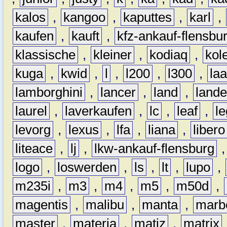
kalos
,
kangoo
,
kaputtes
,
karl
,
kaufen
,
kauft
,
kfz-ankauf-flensbu
klassische
,
kleiner
,
kodiaq
,
kol
kuga
,
kwid
,
l
,
l200
,
l300
,
la
lamborghini
,
lancer
,
land
,
lande
laurel
,
laverkaufen
,
lc
,
leaf
,
l
levorg
,
lexus
,
lfa
,
liana
,
libero
liteace
,
lj
,
lkw-ankauf-flensburg
logo
,
loswerden
,
ls
,
lt
,
lupo
,
m235i
,
m3
,
m4
,
m5
,
m50d
,
magentis
,
malibu
,
manta
,
marb
master
,
materia
,
matiz
,
matrix