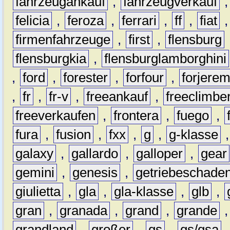
fahrzeugankauf
,
fahrzeugverkauf
felicia
,
feroza
,
ferrari
,
ff
,
fiat
firmenfahrzeuge
,
first
,
flensburg
flensburgkia
,
flensburglamborghini
,
ford
,
forester
,
forfour
,
forjere
,
fr
,
fr-v
,
freeankauf
,
freeclimbe
freeverkaufen
,
frontera
,
fuego
,
fura
,
fusion
,
fxx
,
g
,
g-klasse
galaxy
,
gallardo
,
galloper
,
gear
gemini
,
genesis
,
getriebeschade
giulietta
,
gla
,
gla-klasse
,
glb
,
gran
,
granada
,
grand
,
grande
grandland
,
großer
,
gs
,
gs/gsa