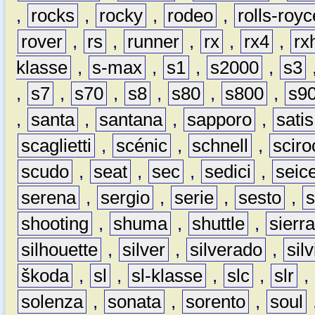
,
rocks
,
rocky
,
rodeo
,
rolls-royc
rover
,
rs
,
runner
,
rx
,
rx4
,
rx
klasse
,
s-max
,
s1
,
s2000
,
s3
,
s7
,
s70
,
s8
,
s80
,
s800
,
s9
,
santa
,
santana
,
sapporo
,
satis
scaglietti
,
scénic
,
schnell
,
sciro
scudo
,
seat
,
sec
,
sedici
,
seic
serena
,
sergio
,
serie
,
sesto
,
shooting
,
shuma
,
shuttle
,
sierr
silhouette
,
silver
,
silverado
,
silv
škoda
,
sl
,
sl-klasse
,
slc
,
slr
,
solenza
,
sonata
,
sorento
,
soul