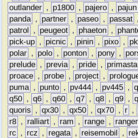
outlander
,
p1800
,
pajero
,
pajun
panda
,
partner
,
paseo
,
passat
patrol
,
peugeot
,
phaeton
,
phan
pick-up
,
picnic
,
pinin
,
pixo
,
p
polar
,
polo
,
ponton
,
pony
,
por
prelude
,
previa
,
pride
,
primasta
proace
,
probe
,
project
,
prologu
puma
,
punto
,
pv444
,
pv445
,
q50
,
q6
,
q60
,
q7
,
q8
,
q9
,
quoris
,
qx30
,
qx50
,
qx70
,
r
,
r8
,
ralliart
,
ram
,
range
,
range
rc
,
rcz
,
regata
,
reisemobil
,
re