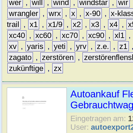
wer
,
will
,
wind
,
windstar
,
wir
wrangler
,
wrx
,
x
,
x-90
,
x-klas
trail
,
x1
,
x1/9
,
x2
,
x3
,
x4
,
x
xc40
,
xc60
,
xc70
,
xc90
,
xl1
,
xv
,
yaris
,
yeti
,
yrv
,
z.e.
,
z1
zagato
,
zerstören
,
zerstörenflen
zukünftige
,
zx
Autoankauf Fl
Gebrauchtwage
Eingetragen am:
1
User:
autoexport