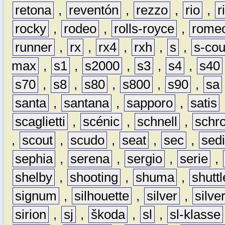
retona
,
reventón
,
rezzo
,
rio
,
r
rocky
,
rodeo
,
rolls-royce
,
rome
runner
,
rx
,
rx4
,
rxh
,
s
,
s-co
max
,
s1
,
s2000
,
s3
,
s4
,
s40
s70
,
s8
,
s80
,
s800
,
s90
,
sa
santa
,
santana
,
sapporo
,
satis
scaglietti
,
scénic
,
schnell
,
schro
,
scout
,
scudo
,
seat
,
sec
,
sedi
sephia
,
serena
,
sergio
,
serie
,
shelby
,
shooting
,
shuma
,
shuttl
signum
,
silhouette
,
silver
,
silve
sirion
,
sj
,
škoda
,
sl
,
sl-klasse