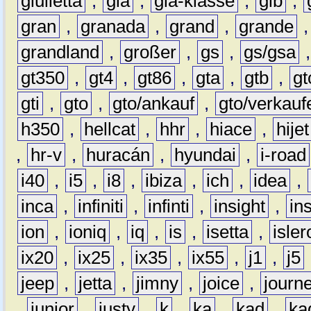
giulietta
,
gla
,
gla-klasse
,
glb
,
gran
,
granada
,
grand
,
grande
grandland
,
großer
,
gs
,
gs/gsa
gt350
,
gt4
,
gt86
,
gta
,
gtb
,
gt
gti
,
gto
,
gto/ankauf
,
gto/verkauf
h350
,
hellcat
,
hhr
,
hiace
,
hijet
,
hr-v
,
huracán
,
hyundai
,
i-road
i40
,
i5
,
i8
,
ibiza
,
ich
,
idea
,
inca
,
infiniti
,
infinti
,
insight
,
in
ion
,
ioniq
,
iq
,
is
,
isetta
,
isler
ix20
,
ix25
,
ix35
,
ix55
,
j1
,
j5
jeep
,
jetta
,
jimny
,
joice
,
journ
,
junior
,
justy
,
k
,
ka
,
kad
,
ka