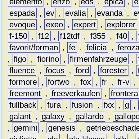
elemento
,
enzo
,
eos
,
epica
,
e
espada
,
ev
,
evalia
,
evanda
,
e
evoque
,
exeo
,
expert
,
explorer
f-150
,
f12
,
f12tdf
,
f355
,
f40
,
favorit/forman
,
fe
,
felicia
,
feroz
,
figo
,
fiorino
,
firmenfahrzeuge
,
fluence
,
focus
,
ford
,
forester
,
formore
,
fortwo
,
fox
,
fr
,
fr-v
,
freemont
,
freeverkaufen
,
frontera
fullback
,
fura
,
fusion
,
fxx
,
g
,
galant
,
galaxy
,
gallardo
,
gallop
,
gemini
,
genesis
,
getriebeschad