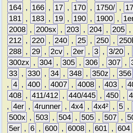
164
,
166
,
17
,
170
,
1750/
,
1
181
,
183
,
19
,
190
,
1900
,
1e
2008
,
200sx
,
203
,
204
,
205
212
,
220
,
240
,
25
,
250
,
250
288
,
29
,
2cv
,
2er
,
3
,
3/20
,
300zx
,
304
,
305
,
306
,
307
,
33
,
330
,
34
,
348
,
350z
,
356
,
4
,
400
,
4007
,
4008
,
403
,
4
408
,
411/412
,
440/445
,
450
,
,
4er
,
4runner
,
4x4
,
4x4²
,
5
,
500x
,
503
,
504
,
505
,
507
,
5
5er
,
6
,
600
,
6008
,
601
,
604