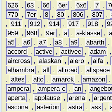
626
,
63
,
66
,
6er
,
6x6
,
7
,
7
770
,
7er
,
8
,
80
,
806
,
807
,
,
911
,
912
,
914
,
917
,
918
,
9
959
,
968
,
9er
,
a
,
a-klasse
,
a5
,
a6
,
a7
,
a8
,
a9
,
abarth
,
accord
,
active
,
activee
,
adam
aircross
,
alaskan
,
alero
,
alfa
,
alhambra
,
all
,
allroad
,
allspace
,
altes
,
alto
,
amarok
,
amazon
ampera
,
ampera-e
,
an
,
angebo
aperta
,
applause
,
arena
,
argen
ascona
,
asterion
,
astra
,
asx
,