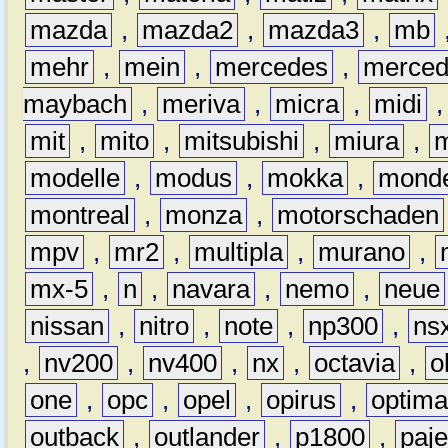
mazda
,
mazda2
,
mazda3
,
mb
mehr
,
mein
,
mercedes
,
merce
maybach
,
meriva
,
micra
,
midi
mit
,
mito
,
mitsubishi
,
miura
,
modelle
,
modus
,
mokka
,
mond
montreal
,
monza
,
motorschaden
mpv
,
mr2
,
multipla
,
murano
,
mx-5
,
n
,
navara
,
nemo
,
neue
nissan
,
nitro
,
note
,
np300
,
ns
,
nv200
,
nv400
,
nx
,
octavia
,
o
one
,
opc
,
opel
,
opirus
,
optim
outback
,
outlander
,
p1800
,
paje