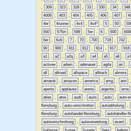
,
309
,
323
,
328
,
33
,
330
,
34
,
348
4008
,
403
,
404
,
405
,
406
,
407
,
4
4er
,
4runner
,
4x4
,
4x4²
,
5
,
50
,
50
550
,
575m
,
599
,
5er
,
6
,
600
,
600
6er
,
6x6
,
7
,
70
,
700
,
718
,
742
,
90
,
900
,
911
,
912
,
914
,
917
,
918
a1
,
a2
,
a2q
,
a3
,
a4
,
a5
,
a6
,
a
activee
,
adam
,
adenauer
,
agila
,
air
,
all
,
allroad
,
allspace
,
alltrack
,
almera
amarok
,
amazon
,
america
,
amg
,
ami
aperta
,
applause
,
arena
,
argenta
,
arna
atlas
,
atos
,
audi
,
auris
,
auto
,
auto-e
flensburg
,
auto-verschrotten
,
autoabholung
,
flensburg
,
autohandel-flensburg
,
autohändler-f
autoverschrottung
,
autoverwertung
,
avant
,
b-klasse
,
b-max
,
b-serie
,
baja
,
baleno