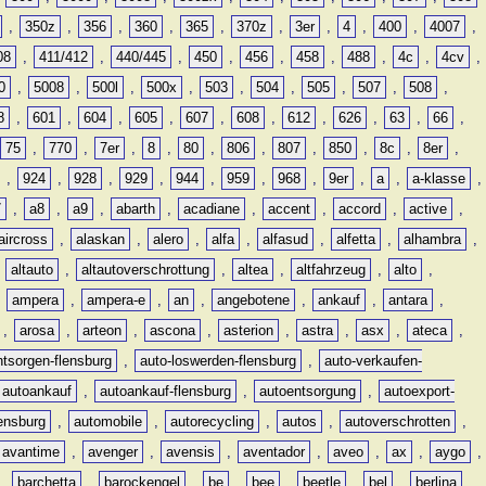
,
350z
,
356
,
360
,
365
,
370z
,
3er
,
4
,
400
,
4007
,
08
,
411/412
,
440/445
,
450
,
456
,
458
,
488
,
4c
,
4cv
,
0
,
5008
,
500l
,
500x
,
503
,
504
,
505
,
507
,
508
,
8
,
601
,
604
,
605
,
607
,
608
,
612
,
626
,
63
,
66
,
75
,
770
,
7er
,
8
,
80
,
806
,
807
,
850
,
8c
,
8er
,
,
924
,
928
,
929
,
944
,
959
,
968
,
9er
,
a
,
a-klasse
,
7
,
a8
,
a9
,
abarth
,
acadiane
,
accent
,
accord
,
active
,
aircross
,
alaskan
,
alero
,
alfa
,
alfasud
,
alfetta
,
alhambra
,
,
altauto
,
altautoverschrottung
,
altea
,
altfahrzeug
,
alto
,
,
ampera
,
ampera-e
,
an
,
angebotene
,
ankauf
,
antara
,
,
arosa
,
arteon
,
ascona
,
asterion
,
astra
,
asx
,
ateca
,
ntsorgen-flensburg
,
auto-loswerden-flensburg
,
auto-verkaufen-
autoankauf
,
autoankauf-flensburg
,
autoentsorgung
,
autoexport-
lensburg
,
automobile
,
autorecycling
,
autos
,
autoverschrotten
,
avantime
,
avenger
,
avensis
,
aventador
,
aveo
,
ax
,
aygo
,
,
barchetta
,
barockengel
,
be
,
bee
,
beetle
,
bel
,
berlina
,