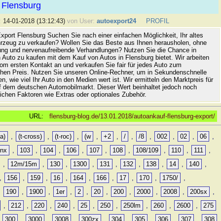
 Flensburg
:
14-01-2018 (13:12:43)
von User:
autoexport24
PROFIL
xport Flensburg Suchen Sie nach einer einfachen Möglichkeit, Ihr altes
rzeug zu verkaufen? Wollen Sie das Beste aus Ihnen herausholen, ohne
ung und nervenaufreibende Verhandlungen? Nutzen Sie die Chance in
 Auto zu kaufen mit dem Kauf von Autos in Flensburg bietet. Wir arbeiten
vom ersten Kontakt an und verkaufen Sie fair für jedes Auto zum
hen Preis. Nutzen Sie unseren Online-Rechner, um in Sekundenschnelle
n, wie viel Ihr Auto in den Medien wert ist. Wir ermitteln den Marktpreis für
uf dem deutschen Automobilmarkt. Dieser Wert beinhaltet jedoch noch
lichen Faktoren wie Extras oder optionales Zubehör.
URL:
flensburg-blog.de/13.01.2018/autoankauf-flensburg-export/
a)
,
(t-cross)
,
(t-roc)
,
(w
,
+2
,
/
,
/8
,
002
,
02
,
06
,
0nx
,
103
,
104
,
106
,
107
,
108
,
108/109
,
110
,
111
,
,
12m/15m
,
130
,
1300
,
131
,
132
,
138
,
14
,
140
,
,
156
,
159
,
16
,
164
,
166
,
17
,
170
,
1750/
,
,
190
,
1900
,
1er
,
2
,
20
,
200
,
2000
,
2008
,
200sx
,
,
212
,
220
,
240
,
25
,
250
,
250lm
,
260
,
2600
,
275
,
300
,
3000
,
3008
,
300zx
,
304
,
305
,
306
,
307
,
308