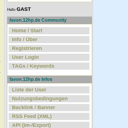
GAST
Hallo
favon.12hp.de Community
Home / Start
Info / Über
Registrieren
User Login
TAGs / Keywords
favon.12hp.de Infos
Liste der User
Nutzungsbedingungen
Backlink / Banner
RSS Feed (XML)
API (Im-/Export)