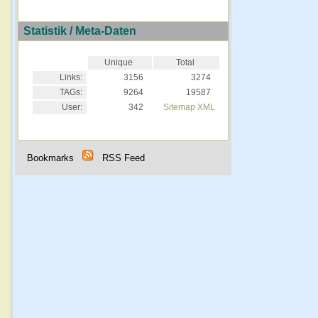
Statistik / Meta-Daten
Unique
Total
Links:
3156
3274
TAGs:
9264
19587
User:
342
Sitemap XML
Bookmarks
RSS Feed