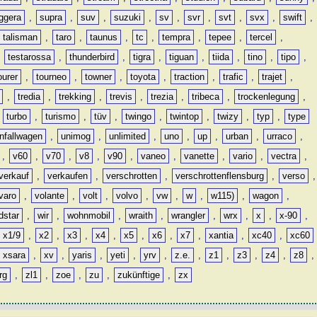
ggera
,
supra
,
suv
,
suzuki
,
sv
,
svr
,
svt
,
svx
,
swift
,
talisman
,
taro
,
taunus
,
tc
,
tempra
,
tepee
,
tercel
,
,
testarossa
,
thunderbird
,
tigra
,
tiguan
,
tiida
,
tino
,
tipo
,
ourer
,
tourneo
,
towner
,
toyota
,
traction
,
trafic
,
trajet
,
,
tredia
,
trekking
,
trevis
,
trezia
,
tribeca
,
trockenlegung
,
,
turbo
,
turismo
,
tüv
,
twingo
,
twintop
,
twizy
,
typ
,
type
nfallwagen
,
unimog
,
unlimited
,
uno
,
up
,
urban
,
urraco
,
,
v60
,
v70
,
v8
,
v90
,
vaneo
,
vanette
,
vario
,
vectra
,
verkauf
,
verkaufen
,
verschrotten
,
verschrottenflensburg
,
verso
,
varo
,
volante
,
volt
,
volvo
,
vw
,
w
,
w115)
,
wagon
,
dstar
,
wir
,
wohnmobil
,
wraith
,
wrangler
,
wrx
,
x
,
x-90
,
x1/9
,
x2
,
x3
,
x4
,
x5
,
x6
,
x7
,
xantia
,
xc40
,
xc60
xsara
,
xv
,
yaris
,
yeti
,
yrv
,
z.e.
,
z1
,
z3
,
z4
,
z8
,
rg
,
zl1
,
zoe
,
zu
,
zukünftige
,
zx