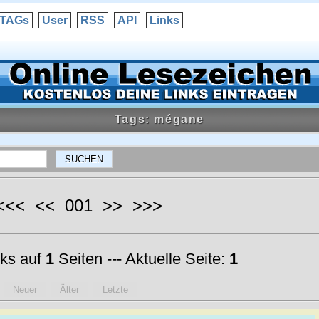
TAGs
User
RSS
API
Links
Tags: mégane
 <<< << 001 >> >>>
ks auf
1
Seiten --- Aktuelle Seite:
1
Neuer
Älter
Letzte