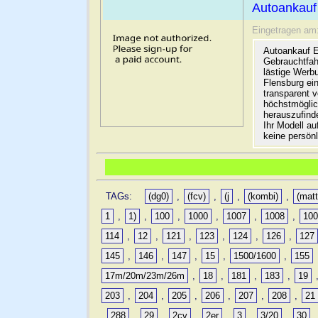
Autoankauf
Eingetragen am
Autoankauf E
Gebrauchtfah
lästige Werb
Flensburg ein
transparent 
höchstmöglic
herauszufinde
Ihr Modell a
keine persön
TAGs:
(dg0)
,
(fcv)
,
(j
,
(kombi)
,
(matt
1
,
1)
,
100
,
1000
,
1007
,
1008
,
10
114
,
12
,
121
,
123
,
124
,
126
,
127
145
,
146
,
147
,
15
,
1500/1600
,
155
17m/20m/23m/26m
,
18
,
181
,
183
,
19
203
,
204
,
205
,
206
,
207
,
208
,
21
,
288
,
29
,
2cv
,
2er
,
3
,
3/20
,
30