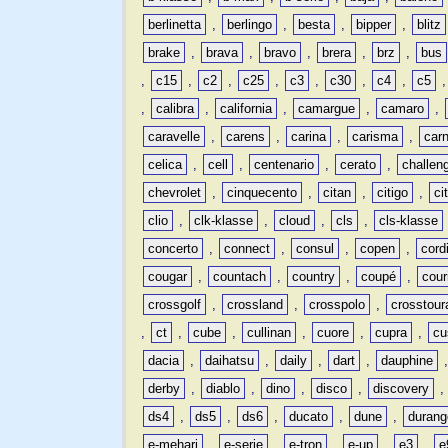
berlinetta
,
berlingo
,
besta
,
bipper
,
blitz
brake
,
brava
,
bravo
,
brera
,
brz
,
bus
,
c15
,
c2
,
c25
,
c3
,
c30
,
c4
,
c5
,
calibra
,
california
,
camargue
,
camaro
,
caravelle
,
carens
,
carina
,
carisma
,
carn
celica
,
cell
,
centenario
,
cerato
,
challen
chevrolet
,
cinquecento
,
citan
,
citigo
,
ci
clio
,
clk-klasse
,
cloud
,
cls
,
cls-klasse
concerto
,
connect
,
consul
,
copen
,
cord
cougar
,
countach
,
country
,
coupé
,
cour
crossgolf
,
crossland
,
crosspolo
,
crosstour
,
ct
,
cube
,
cullinan
,
cuore
,
cupra
,
cu
dacia
,
daihatsu
,
daily
,
dart
,
dauphine
derby
,
diablo
,
dino
,
disco
,
discovery
ds4
,
ds5
,
ds6
,
ducato
,
dune
,
durang
e-mehari
,
e-serie
,
e-tron
,
e-up
,
e3
,
e