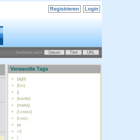
Registrieren
Login
Sortieren nach:
Datum
Titel
URL
Verwandte Tags
+
(dg0)
+
(fcv)
+
(j
+
(kombi)
+
(matta)
+
(t-cross)
+
(t-roc)
+
(w
+
+2
+
/