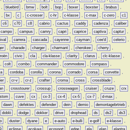
,
bluebird
,
bmw
,
bolt
,
bop
,
boxer
,
boxster
,
brabus
,
,
bx
,
c
,
c-crosser
,
c-hr
,
c-klasse
,
c-max
,
c-zero
,
c1
,
c6
,
c70
,
c8
,
cabrio
,
cactus
,
caddy
,
cadenza
,
caliber
campo
,
campus
,
camry
,
capri
,
caprice
,
captiva
,
captur
,
ival
,
carrera
,
cascada
,
cayenne
,
cayman
,
cee'd
,
celerio
,
ger
,
charade
,
charger
,
charmant
,
cherokee
,
cherry
,
troën
,
civic
,
cla
,
cla-klasse
,
clarity
,
clarus
,
clc-klasse
,
,
colt
,
combo
,
commander
,
commodore
,
compass
,
ia
,
cordoba
,
corolla
,
corona
,
corrado
,
corsa
,
corvette
,
ier
,
cr-v
,
cr-z
,
crafter
,
croma
,
cross
,
crossblade
,
an
,
crosstourer
,
crossup
,
crosswagon
,
cruiser
,
cruze
,
crx
stom
,
cuve
,
cx
,
cx-3
,
cx-4
,
cx-5
,
cx-7
,
d-max
,
,
dawn
,
defektes
,
defender
,
dein
,
demio
,
demontagebrtrieb
,
,
doblò
,
dodge
,
dokker
,
drive
,
drophead
,
ds
,
ds2
,
ds3
,
o
,
duster
,
dyane
,
e
,
e-auto
,
e-bulli
,
e-golf
,
e-klasse
,
9
,
eclipse
,
ecoluxe
,
ecosport
,
edge
,
ela
,
elan
,
elantra
,