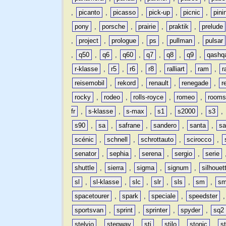
,
picanto
,
picasso
,
pick-up
,
picnic
,
pini
pony
,
porsche
,
prairie
,
praktik
,
prelude
,
project
,
prologue
,
ps
,
pullman
,
pulsar
,
q50
,
q6
,
q60
,
q7
,
q8
,
q9
,
qashq
r-klasse
,
r5
,
r6
,
r8
,
ralliart
,
ram
,
r
reisemobil
,
rekord
,
renault
,
renegade
,
r
rocky
,
rodeo
,
rolls-royce
,
romeo
,
rooms
fr
,
s-klasse
,
s-max
,
s1
,
s2000
,
s3
,
s90
,
sa
,
safrane
,
sandero
,
santa
,
sa
scénic
,
schnell
,
schrottauto
,
scirocco
,
senator
,
sephia
,
serena
,
sergio
,
serie
shuttle
,
sierra
,
sigma
,
signum
,
silhouet
sl
,
sl-klasse
,
slc
,
slr
,
sls
,
sm
,
sm
spacetourer
,
spark
,
speciale
,
speedster
sportsvan
,
sprint
,
sprinter
,
spyder
,
sq2
stelvio
,
stepway
,
sti
,
stilo
,
stonic
,
s