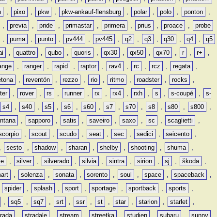
n
,
pixo
,
pkw
,
pkw-ankauf-flensburg
,
polar
,
polo
,
ponton
,
,
previa
,
pride
,
primastar
,
primera
,
prius
,
proace
,
probe
,
puma
,
punto
,
pv444
,
pv445
,
q2
,
q3
,
q30
,
q4
,
q5
ai
,
quattro
,
qubo
,
quoris
,
qx30
,
qx50
,
qx70
,
r
,
r+
,
ange
,
ranger
,
rapid
,
raptor
,
rav4
,
rc
,
rcz
,
regata
,
etona
,
reventón
,
rezzo
,
rio
,
ritmo
,
roadster
,
rocks
,
ter
,
rover
,
rs
,
runner
,
rx
,
rx4
,
rxh
,
s
,
s-coupé
,
s-
s4
,
s40
,
s5
,
s6
,
s60
,
s7
,
s70
,
s8
,
s80
,
s800
,
ntana
,
sapporo
,
satis
,
saveiro
,
saxo
,
sc
,
scaglietti
,
scorpio
,
scout
,
scudo
,
seat
,
sec
,
sedici
,
seicento
,
,
sesto
,
shadow
,
sharan
,
shelby
,
shooting
,
shuma
,
te
,
silver
,
silverado
,
silvia
,
sintra
,
sirion
,
sj
,
škoda
,
art
,
solenza
,
sonata
,
sorento
,
soul
,
space
,
spaceback
,
,
spider
,
splash
,
sport
,
sportage
,
sportback
,
sports
,
,
sq5
,
sq7
,
srt
,
ssr
,
st
,
star
,
starion
,
starlet
,
trada
,
stradale
,
stream
,
streetka
,
studien
,
subaru
,
sunny
,