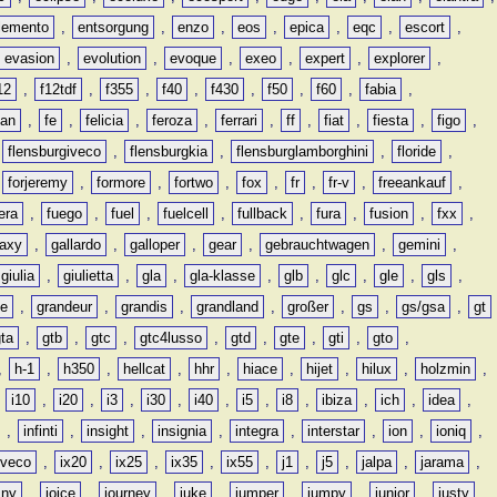
lemento
,
entsorgung
,
enzo
,
eos
,
epica
,
eqc
,
escort
,
evasion
,
evolution
,
evoque
,
exeo
,
expert
,
explorer
,
12
,
f12tdf
,
f355
,
f40
,
f430
,
f50
,
f60
,
fabia
,
man
,
fe
,
felicia
,
feroza
,
ferrari
,
ff
,
fiat
,
fiesta
,
figo
,
,
flensburgiveco
,
flensburgkia
,
flensburglamborghini
,
floride
,
,
forjeremy
,
formore
,
fortwo
,
fox
,
fr
,
fr-v
,
freeankauf
,
era
,
fuego
,
fuel
,
fuelcell
,
fullback
,
fura
,
fusion
,
fxx
,
laxy
,
gallardo
,
galloper
,
gear
,
gebrauchtwagen
,
gemini
,
giulia
,
giulietta
,
gla
,
gla-klasse
,
glb
,
glc
,
gle
,
gls
,
de
,
grandeur
,
grandis
,
grandland
,
großer
,
gs
,
gs/gsa
,
gt
gta
,
gtb
,
gtc
,
gtc4lusso
,
gtd
,
gte
,
gti
,
gto
,
,
h-1
,
h350
,
hellcat
,
hhr
,
hiace
,
hijet
,
hilux
,
holzmin
,
,
i10
,
i20
,
i3
,
i30
,
i40
,
i5
,
i8
,
ibiza
,
ich
,
idea
,
,
infinti
,
insight
,
insignia
,
integra
,
interstar
,
ion
,
ioniq
,
iveco
,
ix20
,
ix25
,
ix35
,
ix55
,
j1
,
j5
,
jalpa
,
jarama
,
mny
,
joice
,
journey
,
juke
,
jumper
,
jumpy
,
junior
,
justy
,