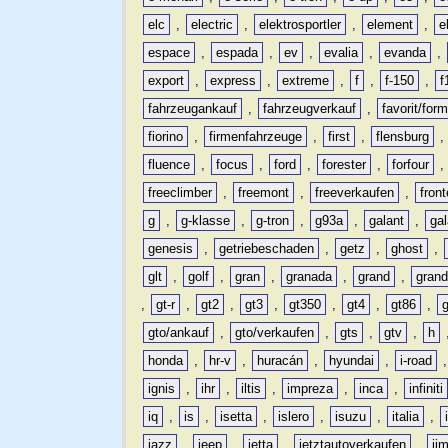
elc
,
electric
,
elektrosportler
,
element
,
e
espace
,
espada
,
ev
,
evalia
,
evanda
,
export
,
express
,
extreme
,
f
,
f-150
,
f
fahrzeugankauf
,
fahrzeugverkauf
,
favorit/for
fiorino
,
firmenfahrzeuge
,
first
,
flensburg
fluence
,
focus
,
ford
,
forester
,
forfour
freeclimber
,
freemont
,
freeverkaufen
,
front
g
,
g-klasse
,
g-tron
,
g93a
,
galant
,
ga
genesis
,
getriebeschaden
,
getz
,
ghost
,
glt
,
golf
,
gran
,
granada
,
grand
,
gran
,
gt-r
,
gt2
,
gt3
,
gt350
,
gt4
,
gt86
,
gto/ankauf
,
gto/verkaufen
,
gts
,
gtv
,
h
honda
,
hr-v
,
huracán
,
hyundai
,
i-road
ignis
,
ihr
,
iltis
,
impreza
,
inca
,
infiniti
iq
,
is
,
isetta
,
islero
,
isuzu
,
italia
,
jazz
,
jeep
,
jetta
,
jetztautoverkaufen
,
ji