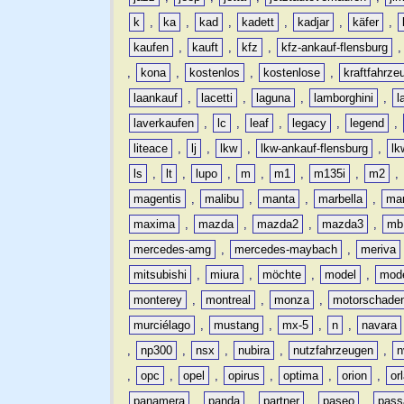
k
,
ka
,
kad
,
kadett
,
kadjar
,
käfer
,
kaufen
,
kauft
,
kfz
,
kfz-ankauf-flensburg
,
kona
,
kostenlos
,
kostenlose
,
kraftfahrze
laankauf
,
lacetti
,
laguna
,
lamborghini
,
l
laverkaufen
,
lc
,
leaf
,
legacy
,
legend
,
liteace
,
lj
,
lkw
,
lkw-ankauf-flensburg
,
lk
ls
,
lt
,
lupo
,
m
,
m1
,
m135i
,
m2
,
magentis
,
malibu
,
manta
,
marbella
,
ma
maxima
,
mazda
,
mazda2
,
mazda3
,
mb
mercedes-amg
,
mercedes-maybach
,
meriva
mitsubishi
,
miura
,
möchte
,
model
,
mode
monterey
,
montreal
,
monza
,
motorschade
murciélago
,
mustang
,
mx-5
,
n
,
navara
,
np300
,
nsx
,
nubira
,
nutzfahrzeugen
,
n
,
opc
,
opel
,
opirus
,
optima
,
orion
,
or
panamera
,
panda
,
partner
,
paseo
,
pass