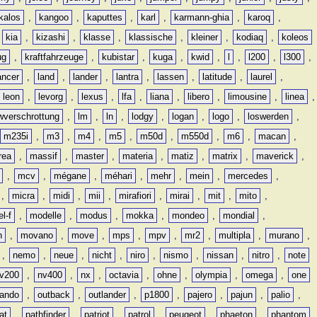
kalos
,
kangoo
,
kaputtes
,
karl
,
karmann-ghia
,
karoq
,
,
kia
,
kizashi
,
klasse
,
klassische
,
kleiner
,
kodiaq
,
koleos
ug
,
kraftfahrzeuge
,
kubistar
,
kuga
,
kwid
,
l
,
l200
,
l300
,
ancer
,
land
,
lander
,
lantra
,
lassen
,
latitude
,
laurel
,
leon
,
levorg
,
lexus
,
lfa
,
liana
,
libero
,
limousine
,
linea
,
wverschrottung
,
lm
,
ln
,
lodgy
,
logan
,
logo
,
loswerden
,
m235i
,
m3
,
m4
,
m5
,
m50d
,
m550d
,
m6
,
macan
,
rea
,
massif
,
master
,
materia
,
matiz
,
matrix
,
maverick
,
,
mcv
,
mégane
,
méhari
,
mehr
,
mein
,
mercedes
,
,
micra
,
midi
,
mii
,
mirafiori
,
mirai
,
mit
,
mito
,
l-f
,
modelle
,
modus
,
mokka
,
mondeo
,
mondial
,
n
,
movano
,
move
,
mps
,
mpv
,
mr2
,
multipla
,
murano
,
,
nemo
,
neue
,
nicht
,
niro
,
nismo
,
nissan
,
nitro
,
note
v200
,
nv400
,
nx
,
octavia
,
ohne
,
olympia
,
omega
,
one
lando
,
outback
,
outlander
,
p1800
,
pajero
,
pajun
,
palio
,
at
,
pathfinder
,
patriot
,
patrol
,
peugeot
,
phaeton
,
phantom