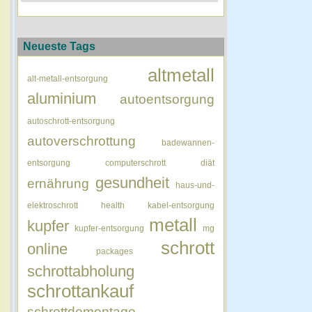
Neueste Tags
altmetall
alt-metall-entsorgung
aluminium
autoentsorgung
autoschrott-entsorgung
autoverschrottung
badewannen-
entsorgung
computerschrott
diät
gesundheit
ernährung
haus-und-
elektroschrott
health
kabel-entsorgung
metall
kupfer
kupfer-entsorgung
mg
schrott
online
packages
schrottabholung
schrottankauf
schrottdemontage