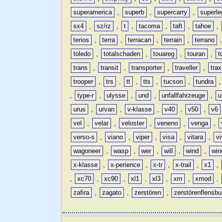
superamerica
,
superb
,
supercarry
,
superle
sx4
,
sz/rz
,
t
,
tacoma
,
taft
,
tahoe
,
terios
,
terra
,
terracan
,
terrain
,
terrano
toledo
,
totalschaden
,
touareg
,
touran
,
t
trans
,
transit
,
transporter
,
traveller
,
trax
trooper
,
trs
,
tt
,
tts
,
tucson
,
tundra
,
type-r
,
ulysse
,
und
,
unfallfahrzeuge
,
u
urus
,
urvan
,
v-klasse
,
v40
,
v50
,
v6
vel
,
velar
,
veloster
,
veneno
,
venga
,
verso-s
,
viano
,
viper
,
visa
,
vitara
,
vi
wagoneer
,
wasp
,
wer
,
will
,
wind
,
win
x-klasse
,
x-perience
,
x-tr
,
x-trail
,
x1
,
,
xc70
,
xc90
,
xl1
,
xl3
,
xm
,
xmod
,
zafira
,
zagato
,
zerstören
,
zerstörenflensbu