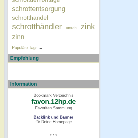
schrottentsorgung
schrotthandel
schrotthändler
zink
umrah
zinn
Populäre Tags
→
Empfehlung
...
Information
Bookmark Verzeichnis
favon.12hp.de
Favoriten Sammlung
Backlink und Banner
für Deine Homepage
* * *