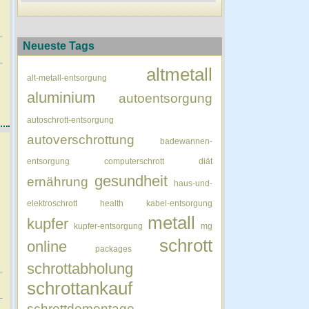
Neueste Tags
altmetall
alt-metall-entsorgung
aluminium
autoentsorgung
autoschrott-entsorgung
autoverschrottung
badewannen-
entsorgung
computerschrott
diät
gesundheit
ernährung
haus-und-
elektroschrott
health
kabel-entsorgung
metall
kupfer
kupfer-entsorgung
mg
schrott
online
packages
schrottabholung
schrottankauf
schrottdemontage