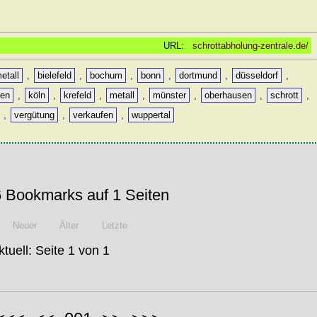
URL:
schrottabholung-zentrale.de/
metall
,
bielefeld
,
bochum
,
bonn
,
dortmund
,
düsseldorf
,
hen
,
köln
,
krefeld
,
metall
,
münster
,
oberhausen
,
schrott
,
,
vergütung
,
verkaufen
,
wuppertal
 Bookmarks auf 1 Seiten
Neuer
Älter
Letzte
ktuell: Seite 1 von 1