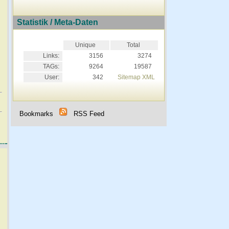
Statistik / Meta-Daten
Unique
Total
Links:
3156
3274
TAGs:
9264
19587
User:
342
Sitemap XML
Bookmarks
RSS Feed