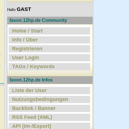
GAST
Hallo
favon.12hp.de Community
Home / Start
Info / Über
Registrieren
User Login
TAGs / Keywords
favon.12hp.de Infos
Liste der User
Nutzungsbedingungen
Backlink / Banner
RSS Feed (XML)
API (Im-/Export)