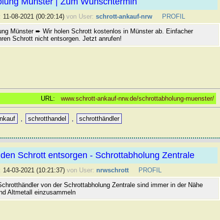
olung Münster | Zum Wunschtermin
:
11-08-2021 (00:20:14)
von User:
schrott-ankauf-nrw
PROFIL
ung Münster ➨ Wir holen Schrott kostenlos in Münster ab. Einfacher
ren Schrott nicht entsorgen. Jetzt anrufen!
URL:
www.schrott-ankauf-nrw.de/schrottabholung-muenster/
ankauf
,
schrotthandel
,
schrotthändler
den Schrott entsorgen - Schrottabholung Zentrale
:
14-03-2021 (10:21:37)
von User:
nrwschrott
PROFIL
Schrotthändler von der Schrottabholung Zentrale sind immer in der Nähe
nd Altmetall einzusammeln