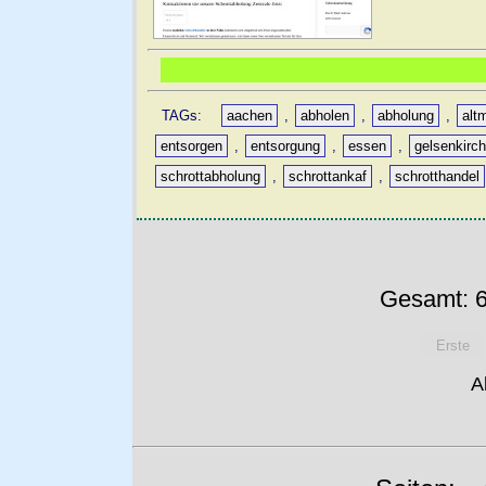
TAGs:
aachen
,
abholen
,
abholung
,
alt
entsorgen
,
entsorgung
,
essen
,
gelsenkirc
schrottabholung
,
schrottankaf
,
schrotthandel
Gesamt: 6
Erste
A