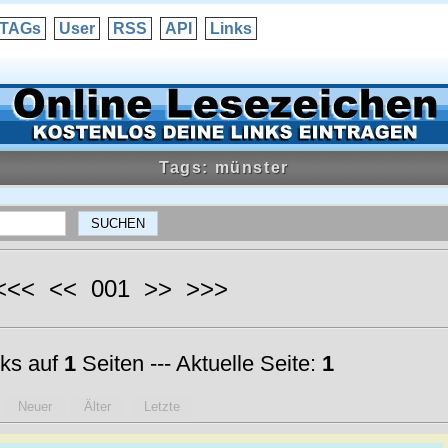
TAGs
User
RSS
API
Links
Tags: münster
 <<< << 001 >> >>>
ks auf
1
Seiten --- Aktuelle Seite:
1
Neuer
Älter
Letzte