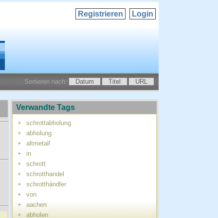
Registrieren
Login
Sortieren nach:
Datum
Titel
URL
Verwandte Tags
+
schrottabholung
+
abholung
+
altmetall
+
in
+
schrott
+
schrotthandel
+
schrotthändler
+
von
+
aachen
+
abholen