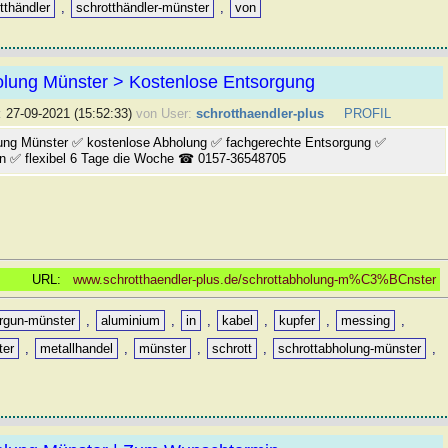
tthändler
,
schrotthändler-münster
,
von
olung Münster > Kostenlose Entsorgung
:
27-09-2021 (15:52:33)
von User:
schrotthaendler-plus
PROFIL
ung Münster ✅ kostenlose Abholung ✅ fachgerechte Entsorgung ✅
n ✅ flexibel 6 Tage die Woche ☎ 0157-36548705
URL:
www.schrotthaendler-plus.de/schrottabholung-m%C3%BCnster
orgun-münster
,
aluminium
,
in
,
kabel
,
kupfer
,
messing
,
ter
,
metallhandel
,
münster
,
schrott
,
schrottabholung-münster
,