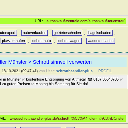
URL:
autoankauf-zentrale.com/autoankauf-muenster/
utoexport
,
autoverkaufen
,
getriebeschaden
,
hagelschaden
,
,
pkwverkaufen
,
schrottauto
,
schrottwagen
,
wasserschaden
ler Münster > Schrott sinnvoll verwerten
:
18-10-2021 (09:47:41)
von User:
schrotthaendler-plus
PROFIL
er in Münster ✅ kostenlose Entsorgung von Altmetall ☎ 0157 36548705 ✅
l zu guten Preisen ✅ Montag bis Samstag für Sie da!
URL:
www.schrotthaendler-plus.de/schrotth%C3%A4ndler-m%C3%BCnster