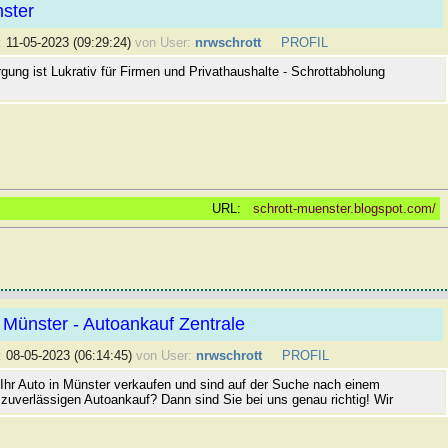
ster
:
11-05-2023 (09:29:24)
von User:
nrwschrott
PROFIL
gung ist Lukrativ für Firmen und Privathaushalte - Schrottabholung
URL:
schrott-muenster.blogspot.com/
Münster - Autoankauf Zentrale
:
08-05-2023 (06:14:45)
von User:
nrwschrott
PROFIL
Ihr Auto in Münster verkaufen und sind auf der Suche nach einem
 zuverlässigen Autoankauf? Dann sind Sie bei uns genau richtig! Wir