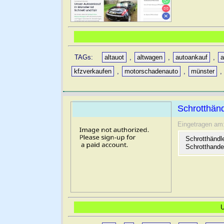
TAGs:
altauot
,
altwagen
,
autoankauf
,
a
kfzverkaufen
,
motorschadenauto
,
münster
Schrotthänd
Eingetragen am
Schrotthändl
Schrotthande