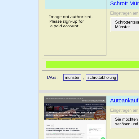
Schrott Mün
Eingetragen am
Schrottentsor
Münster.
TAGs:
münster
,
schrottabholung
Autoankauf 
Eingetragen am
Sie möchten 
seriösen und