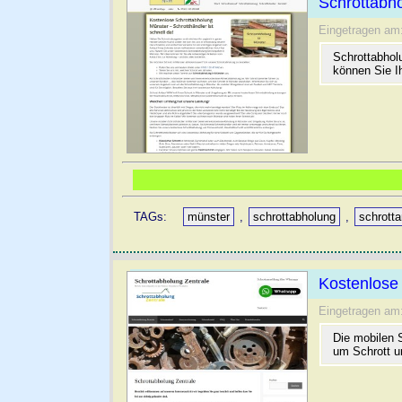
Schrottabh
Eingetragen am
Schrottabhol
können Sie Ih
TAGs:
münster
,
schrottabholung
,
schrott
Kostenlose 
Eingetragen am
Die mobilen 
um Schrott u