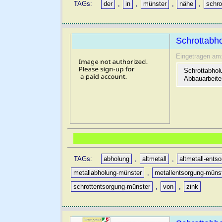
TAGs:
der
,
in
,
münster
,
nähe
,
schro
Schrottabh
Eingetragen am
Schrottabhol
Abbauarbeite
TAGs:
abholung
,
altmetall
,
altmetall-ents
metallabholung-münster
,
metallentsorgung-müns
schrottentsorgung-münster
,
von
,
zink