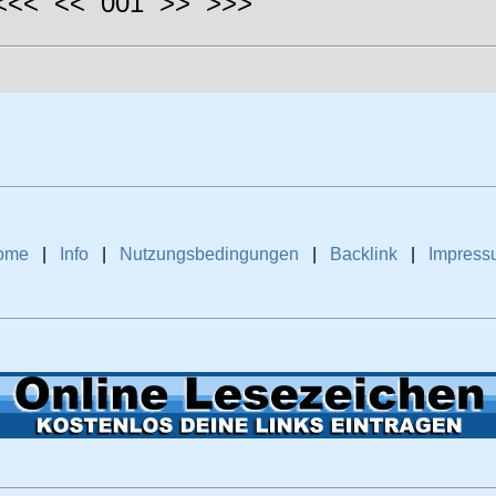
 <<< << 001 >> >>>
ome
|
Info
|
Nutzungsbedingungen
|
Backlink
|
Impress