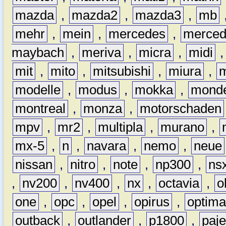
mazda
,
mazda2
,
mazda3
,
mb
mehr
,
mein
,
mercedes
,
merce
maybach
,
meriva
,
micra
,
midi
mit
,
mito
,
mitsubishi
,
miura
,
modelle
,
modus
,
mokka
,
mond
montreal
,
monza
,
motorschaden
mpv
,
mr2
,
multipla
,
murano
,
mx-5
,
n
,
navara
,
nemo
,
neue
nissan
,
nitro
,
note
,
np300
,
ns
,
nv200
,
nv400
,
nx
,
octavia
,
o
one
,
opc
,
opel
,
opirus
,
optim
outback
,
outlander
,
p1800
,
paje