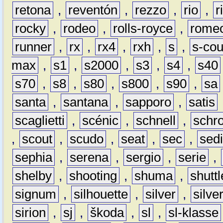
retona
,
reventón
,
rezzo
,
rio
,
r
rocky
,
rodeo
,
rolls-royce
,
rome
runner
,
rx
,
rx4
,
rxh
,
s
,
s-co
max
,
s1
,
s2000
,
s3
,
s4
,
s40
s70
,
s8
,
s80
,
s800
,
s90
,
sa
santa
,
santana
,
sapporo
,
satis
scaglietti
,
scénic
,
schnell
,
schro
,
scout
,
scudo
,
seat
,
sec
,
sedi
sephia
,
serena
,
sergio
,
serie
,
shelby
,
shooting
,
shuma
,
shuttl
signum
,
silhouette
,
silver
,
silve
sirion
,
sj
,
škoda
,
sl
,
sl-klasse