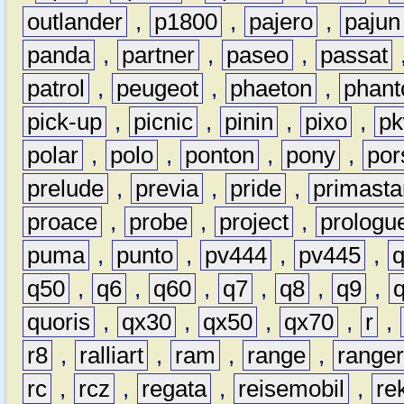
outlander
,
p1800
,
pajero
,
pajun
panda
,
partner
,
paseo
,
passat
patrol
,
peugeot
,
phaeton
,
phan
pick-up
,
picnic
,
pinin
,
pixo
,
p
polar
,
polo
,
ponton
,
pony
,
por
prelude
,
previa
,
pride
,
primasta
proace
,
probe
,
project
,
prologu
puma
,
punto
,
pv444
,
pv445
,
q50
,
q6
,
q60
,
q7
,
q8
,
q9
,
quoris
,
qx30
,
qx50
,
qx70
,
r
,
r8
,
ralliart
,
ram
,
range
,
range
rc
,
rcz
,
regata
,
reisemobil
,
re