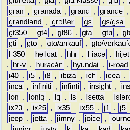
giulietta
,
gla
,
gla-klasse
,
glb
,
gran
,
granada
,
grand
,
grande
grandland
,
großer
,
gs
,
gs/gsa
gt350
,
gt4
,
gt86
,
gta
,
gtb
,
gt
gti
,
gto
,
gto/ankauf
,
gto/verkauf
h350
,
hellcat
,
hhr
,
hiace
,
hijet
,
hr-v
,
huracán
,
hyundai
,
i-road
i40
,
i5
,
i8
,
ibiza
,
ich
,
idea
,
inca
,
infiniti
,
infinti
,
insight
,
in
ion
,
ioniq
,
iq
,
is
,
isetta
,
isler
ix20
,
ix25
,
ix35
,
ix55
,
j1
,
j5
jeep
,
jetta
,
jimny
,
joice
,
journ
,
junior
,
justy
,
k
,
ka
,
kad
,
ka