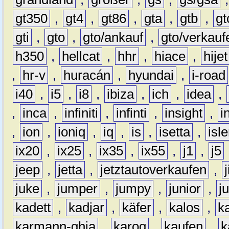
gt350
,
gt4
,
gt86
,
gta
,
gtb
,
gt
gti
,
gto
,
gto/ankauf
,
gto/verkauf
h350
,
hellcat
,
hhr
,
hiace
,
hijet
,
hr-v
,
huracán
,
hyundai
,
i-road
i40
,
i5
,
i8
,
ibiza
,
ich
,
idea
,
,
inca
,
infiniti
,
infinti
,
insight
,
i
,
ion
,
ioniq
,
iq
,
is
,
isetta
,
isl
ix20
,
ix25
,
ix35
,
ix55
,
j1
,
j5
jeep
,
jetta
,
jetztautoverkaufen
,
juke
,
jumper
,
jumpy
,
junior
,
j
kadett
,
kadjar
,
käfer
,
kalos
,
k
karmann-ghia
,
karoq
,
kaufen
,
k