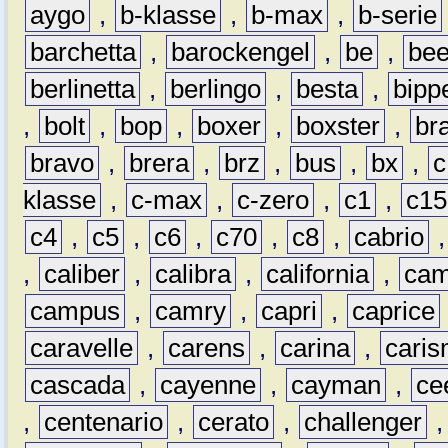
aygo
,
b-klasse
,
b-max
,
b-serie
barchetta
,
barockengel
,
be
,
be
berlinetta
,
berlingo
,
besta
,
bipp
,
bolt
,
bop
,
boxer
,
boxster
,
br
bravo
,
brera
,
brz
,
bus
,
bx
,
c
klasse
,
c-max
,
c-zero
,
c1
,
c15
c4
,
c5
,
c6
,
c70
,
c8
,
cabrio
,
caliber
,
calibra
,
california
,
cam
campus
,
camry
,
capri
,
caprice
caravelle
,
carens
,
carina
,
cari
cascada
,
cayenne
,
cayman
,
ce
,
centenario
,
cerato
,
challenger