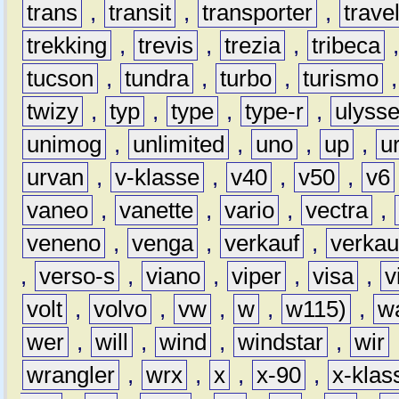
trans
,
transit
,
transporter
,
travel
trekking
,
trevis
,
trezia
,
tribeca
tucson
,
tundra
,
turbo
,
turismo
twizy
,
typ
,
type
,
type-r
,
ulyss
unimog
,
unlimited
,
uno
,
up
,
u
urvan
,
v-klasse
,
v40
,
v50
,
v6
vaneo
,
vanette
,
vario
,
vectra
,
veneno
,
venga
,
verkauf
,
verkau
,
verso-s
,
viano
,
viper
,
visa
,
v
volt
,
volvo
,
vw
,
w
,
w115)
,
w
wer
,
will
,
wind
,
windstar
,
wir
wrangler
,
wrx
,
x
,
x-90
,
x-klas