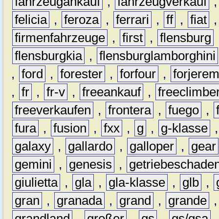
fahrzeugankauf
,
fahrzeugverkauf
felicia
,
feroza
,
ferrari
,
ff
,
fiat
firmenfahrzeuge
,
first
,
flensburg
flensburgkia
,
flensburglamborghini
,
ford
,
forester
,
forfour
,
forjere
,
fr
,
fr-v
,
freeankauf
,
freeclimbe
freeverkaufen
,
frontera
,
fuego
,
fura
,
fusion
,
fxx
,
g
,
g-klasse
galaxy
,
gallardo
,
galloper
,
gear
gemini
,
genesis
,
getriebeschade
giulietta
,
gla
,
gla-klasse
,
glb
,
gran
,
granada
,
grand
,
grande
grandland
,
großer
,
gs
,
gs/gsa