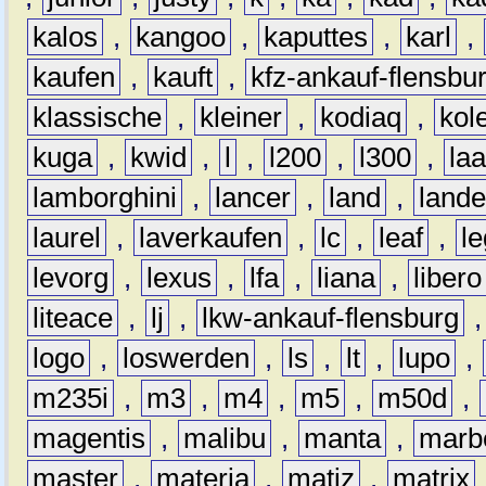
kalos
,
kangoo
,
kaputtes
,
karl
,
kaufen
,
kauft
,
kfz-ankauf-flensbu
klassische
,
kleiner
,
kodiaq
,
kol
kuga
,
kwid
,
l
,
l200
,
l300
,
la
lamborghini
,
lancer
,
land
,
lande
laurel
,
laverkaufen
,
lc
,
leaf
,
l
levorg
,
lexus
,
lfa
,
liana
,
libero
liteace
,
lj
,
lkw-ankauf-flensburg
logo
,
loswerden
,
ls
,
lt
,
lupo
,
m235i
,
m3
,
m4
,
m5
,
m50d
,
magentis
,
malibu
,
manta
,
marb
master
,
materia
,
matiz
,
matrix