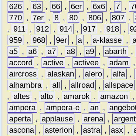
626
,
63
,
66
,
6er
,
6x6
,
7
,
7
770
,
7er
,
8
,
80
,
806
,
807
,
,
911
,
912
,
914
,
917
,
918
,
9
959
,
968
,
9er
,
a
,
a-klasse
,
a5
,
a6
,
a7
,
a8
,
a9
,
abarth
,
accord
,
active
,
activee
,
adam
aircross
,
alaskan
,
alero
,
alfa
,
alhambra
,
all
,
allroad
,
allspace
,
altes
,
alto
,
amarok
,
amazon
ampera
,
ampera-e
,
an
,
angebo
aperta
,
applause
,
arena
,
argen
ascona
,
asterion
,
astra
,
asx
,