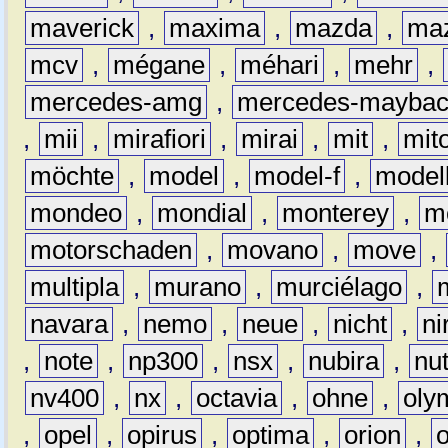
maverick
,
maxima
,
mazda
,
ma
mcv
,
mégane
,
méhari
,
mehr
,
mercedes-amg
,
mercedes-mayba
,
mii
,
mirafiori
,
mirai
,
mit
,
mit
möchte
,
model
,
model-f
,
model
mondeo
,
mondial
,
monterey
,
m
motorschaden
,
movano
,
move
,
multipla
,
murano
,
murciélago
,
navara
,
nemo
,
neue
,
nicht
,
ni
,
note
,
np300
,
nsx
,
nubira
,
nu
nv400
,
nx
,
octavia
,
ohne
,
oly
,
opel
,
opirus
,
optima
,
orion
,