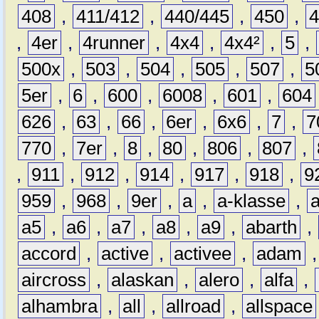
408
,
411/412
,
440/445
,
450
,
,
4er
,
4runner
,
4x4
,
4x4²
,
5
,
500x
,
503
,
504
,
505
,
507
,
5
5er
,
6
,
600
,
6008
,
601
,
604
626
,
63
,
66
,
6er
,
6x6
,
7
,
7
770
,
7er
,
8
,
80
,
806
,
807
,
,
911
,
912
,
914
,
917
,
918
,
9
959
,
968
,
9er
,
a
,
a-klasse
,
a5
,
a6
,
a7
,
a8
,
a9
,
abarth
,
accord
,
active
,
activee
,
adam
aircross
,
alaskan
,
alero
,
alfa
,
alhambra
,
all
,
allroad
,
allspace