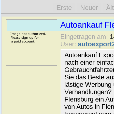
Erste
Neuer
Äl
Autoankauf Fl
Eingetragen am:
1
User:
autoexport
Autoankauf Expo
nach einer einfac
Gebrauchtfahrze
Sie das Beste au
lästige Werbung
Verhandlungen? 
Flensburg ein Au
von Autos in Flen