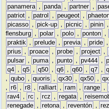
panamera
,
panda
,
partner
,
pas
patriot
,
patrol
,
peugeot
,
phaeto
picasso
,
pick-up
,
picnic
,
pinin
flensburg
,
polar
,
polo
,
ponton
,
praktik
,
prelude
,
previa
,
pride
prius
,
proace
,
probe
,
project
,
pulsar
,
puma
,
punto
,
pv444
,
q4
,
q5
,
q50
,
q6
,
q60
,
q7
,
,
qubo
,
quoris
,
qx30
,
qx50
,
qx
,
r6
,
r8
,
ralliart
,
ram
,
range
,
rav4
,
rc
,
rcz
,
regata
,
reisemob
renegade
,
retona
,
reventón
,
re