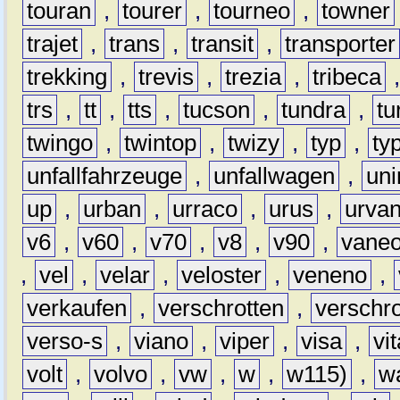
touran
,
tourer
,
tourneo
,
towner
trajet
,
trans
,
transit
,
transporter
trekking
,
trevis
,
trezia
,
tribeca
trs
,
tt
,
tts
,
tucson
,
tundra
,
tu
twingo
,
twintop
,
twizy
,
typ
,
ty
unfallfahrzeuge
,
unfallwagen
,
un
up
,
urban
,
urraco
,
urus
,
urva
v6
,
v60
,
v70
,
v8
,
v90
,
vane
,
vel
,
velar
,
veloster
,
veneno
,
verkaufen
,
verschrotten
,
verschro
verso-s
,
viano
,
viper
,
visa
,
vi
volt
,
volvo
,
vw
,
w
,
w115)
,
w