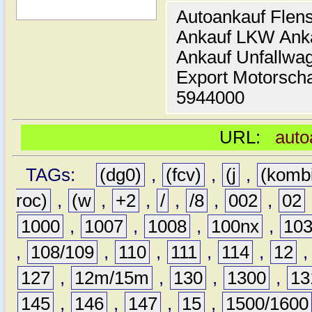
Autoankauf Flen
Ankauf LKW Ank
Ankauf Unfallwa
Export Motorsch
5944000
URL:
auto
TAGs:
(dg0)
,
(fcv)
,
(j
,
(komb
roc)
,
(w
,
+2
,
/
,
/8
,
002
,
02
1000
,
1007
,
1008
,
100nx
,
10
,
108/109
,
110
,
111
,
114
,
12
127
,
12m/15m
,
130
,
1300
,
13
145
,
146
,
147
,
15
,
1500/1600