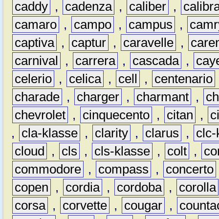
caddy
,
cadenza
,
caliber
,
calibr
camaro
,
campo
,
campus
,
camr
captiva
,
captur
,
caravelle
,
care
carnival
,
carrera
,
cascada
,
cay
celerio
,
celica
,
cell
,
centenario
charade
,
charger
,
charmant
,
ch
chevrolet
,
cinquecento
,
citan
,
c
,
cla-klasse
,
clarity
,
clarus
,
clc-
cloud
,
cls
,
cls-klasse
,
colt
,
c
commodore
,
compass
,
concerto
copen
,
cordia
,
cordoba
,
corolla
corsa
,
corvette
,
cougar
,
counta