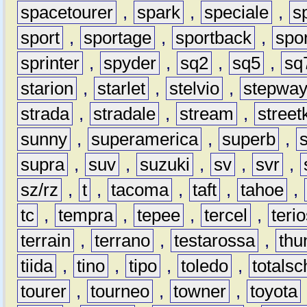
spacetourer
,
spark
,
speciale
,
s
sport
,
sportage
,
sportback
,
spo
sprinter
,
spyder
,
sq2
,
sq5
,
sq
starion
,
starlet
,
stelvio
,
stepwa
strada
,
stradale
,
stream
,
street
sunny
,
superamerica
,
superb
,
supra
,
suv
,
suzuki
,
sv
,
svr
,
sz/rz
,
t
,
tacoma
,
taft
,
tahoe
,
tc
,
tempra
,
tepee
,
tercel
,
teri
terrain
,
terrano
,
testarossa
,
thu
tiida
,
tino
,
tipo
,
toledo
,
totals
tourer
,
tourneo
,
towner
,
toyota