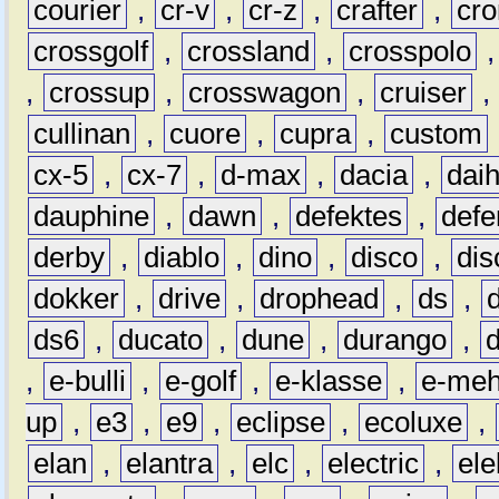
courier
,
cr-v
,
cr-z
,
crafter
,
cr
crossgolf
,
crossland
,
crosspolo
,
crossup
,
crosswagon
,
cruiser
,
cullinan
,
cuore
,
cupra
,
custom
cx-5
,
cx-7
,
d-max
,
dacia
,
dai
dauphine
,
dawn
,
defektes
,
defe
derby
,
diablo
,
dino
,
disco
,
dis
dokker
,
drive
,
drophead
,
ds
,
ds6
,
ducato
,
dune
,
durango
,
,
e-bulli
,
e-golf
,
e-klasse
,
e-meh
up
,
e3
,
e9
,
eclipse
,
ecoluxe
,
elan
,
elantra
,
elc
,
electric
,
ele