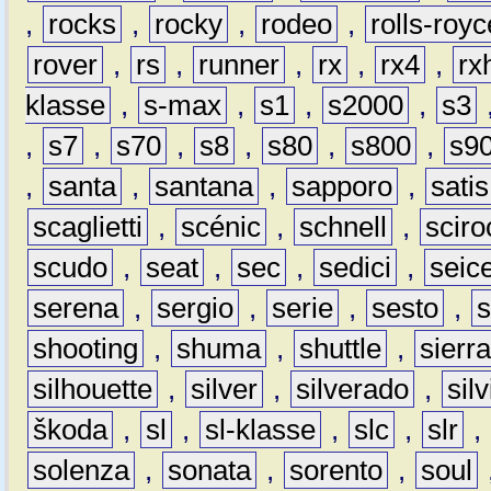
,
rocks
,
rocky
,
rodeo
,
rolls-royc
rover
,
rs
,
runner
,
rx
,
rx4
,
rx
klasse
,
s-max
,
s1
,
s2000
,
s3
,
s7
,
s70
,
s8
,
s80
,
s800
,
s9
,
santa
,
santana
,
sapporo
,
satis
scaglietti
,
scénic
,
schnell
,
sciro
scudo
,
seat
,
sec
,
sedici
,
seic
serena
,
sergio
,
serie
,
sesto
,
shooting
,
shuma
,
shuttle
,
sierr
silhouette
,
silver
,
silverado
,
silv
škoda
,
sl
,
sl-klasse
,
slc
,
slr
,
solenza
,
sonata
,
sorento
,
soul