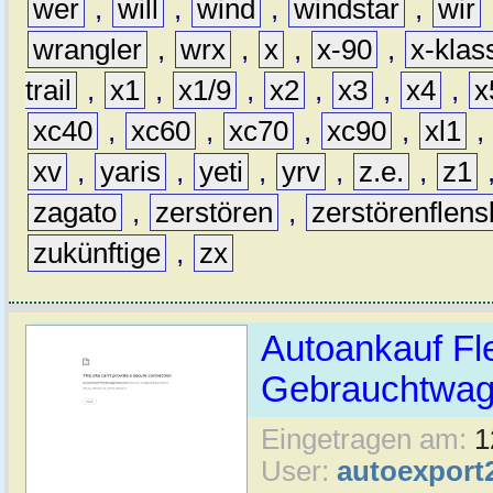
wer
,
will
,
wind
,
windstar
,
wir
wrangler
,
wrx
,
x
,
x-90
,
x-klas
trail
,
x1
,
x1/9
,
x2
,
x3
,
x4
,
x
xc40
,
xc60
,
xc70
,
xc90
,
xl1
,
xv
,
yaris
,
yeti
,
yrv
,
z.e.
,
z1
zagato
,
zerstören
,
zerstörenflen
zukünftige
,
zx
Autoankauf Fl
Gebrauchtwage
Eingetragen am:
1
User:
autoexport