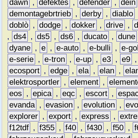
dawn
,
defektes
,
defender
,
dein
demontagebrtrieb
,
derby
,
diablo
doblò
,
dodge
,
dokker
,
drive
,
,
ds4
,
ds5
,
ds6
,
ducato
,
dune
dyane
,
e
,
e-auto
,
e-bulli
,
e-gol
e-serie
,
e-tron
,
e-up
,
e3
,
e9
ecosport
,
edge
,
ela
,
elan
,
ela
elektrosportler
,
element
,
element
eos
,
epica
,
eqc
,
escort
,
espa
evanda
,
evasion
,
evolution
,
ev
explorer
,
export
,
express
,
extr
f12tdf
,
f355
,
f40
,
f430
,
f50
,
f