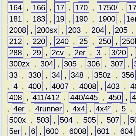
164
,
166
,
17
,
170
,
1750/
,
1
181
,
183
,
19
,
190
,
1900
,
1e
2008
,
200sx
,
203
,
204
,
205
212
,
220
,
240
,
25
,
250
,
250
288
,
29
,
2cv
,
2er
,
3
,
3/20
,
300zx
,
304
,
305
,
306
,
307
,
33
,
330
,
34
,
348
,
350z
,
356
,
4
,
400
,
4007
,
4008
,
403
,
4
408
,
411/412
,
440/445
,
450
,
,
4er
,
4runner
,
4x4
,
4x4²
,
5
,
500x
,
503
,
504
,
505
,
507
,
5
5er
,
6
,
600
,
6008
,
601
,
604