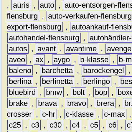
,
auris
,
auto
,
auto-entsorgen-flen
flensburg
,
auto-verkaufen-flensburg
export-flensburg
,
autoankauf-flensb
autohandel-flensburg
,
autohändler-
autos
,
avant
,
avantime
,
avenge
aveo
,
ax
,
aygo
,
b-klasse
,
b-m
baleno
,
barchetta
,
barockengel
berlina
,
berlinetta
,
berlingo
,
bes
bluebird
,
bmw
,
bolt
,
bop
,
box
brake
,
brava
,
bravo
,
brera
,
br
crosser
,
c-hr
,
c-klasse
,
c-max
c25
,
c3
,
c30
,
c4
,
c5
,
c6
,
c