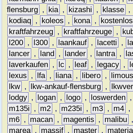
flensburg
,
kia
,
kizashi
,
klasse
,
kodiaq
,
koleos
,
kona
,
kostenlos
kraftfahrzeug
,
kraftfahrzeuge
,
kub
l200
,
l300
,
laankauf
,
lacetti
,
l
lancer
,
land
,
lander
,
lantra
,
la
laverkaufen
,
lc
,
leaf
,
legacy
,
lexus
,
lfa
,
liana
,
libero
,
limous
lkw
,
lkw-ankauf-flensburg
,
lkwver
lodgy
,
logan
,
logo
,
loswerden
m135i
,
m2
,
m235i
,
m3
,
m4
,
m6
,
macan
,
magentis
,
malibu
marea
,
massif
,
master
,
materi