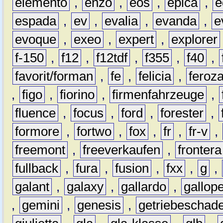
elemento
,
enzo
,
eos
,
epica
,
e
espada
,
ev
,
evalia
,
evanda
,
e
evoque
,
exeo
,
expert
,
explorer
f-150
,
f12
,
f12tdf
,
f355
,
f40
,
favorit/forman
,
fe
,
felicia
,
feroz
,
figo
,
fiorino
,
firmenfahrzeuge
,
fluence
,
focus
,
ford
,
forester
,
formore
,
fortwo
,
fox
,
fr
,
fr-v
,
freemont
,
freeverkaufen
,
frontera
fullback
,
fura
,
fusion
,
fxx
,
g
,
galant
,
galaxy
,
gallardo
,
gallop
,
gemini
,
genesis
,
getriebeschad