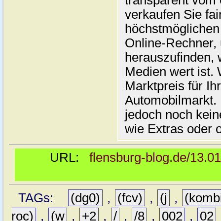
transparent vom 
verkaufen Sie fai
höchstmöglichen 
Online-Rechner,
herauszufinden, w
Medien wert ist. 
Marktpreis für I
Automobilmarkt. 
jedoch noch kein
wie Extras oder 
URL:
flensburg-blog.de/13.0
TAGs:
(dg0)
,
(fcv)
,
(j
,
(komb
roc)
,
(w
,
+2
,
/
,
/8
,
002
,
02