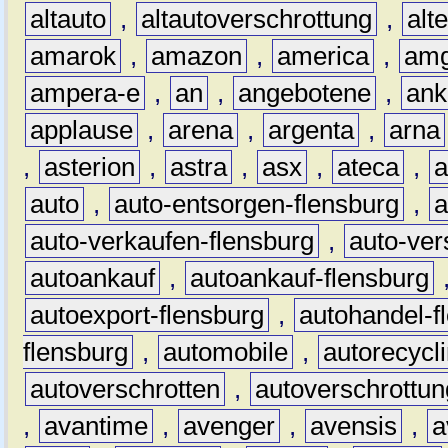
altauto
,
altautoverschrottung
,
alt
amarok
,
amazon
,
america
,
am
ampera-e
,
an
,
angebotene
,
ank
applause
,
arena
,
argenta
,
arna
,
asterion
,
astra
,
asx
,
ateca
,
a
auto
,
auto-entsorgen-flensburg
,
a
auto-verkaufen-flensburg
,
auto-ver
autoankauf
,
autoankauf-flensburg
autoexport-flensburg
,
autohandel-f
flensburg
,
automobile
,
autorecycl
autoverschrotten
,
autoverschrottun
,
avantime
,
avenger
,
avensis
,
a