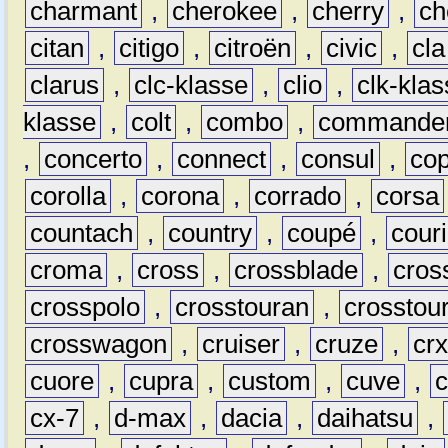
charmant
,
cherokee
,
cherry
,
ch
citan
,
citigo
,
citroën
,
civic
,
cla
clarus
,
clc-klasse
,
clio
,
clk-kla
klasse
,
colt
,
combo
,
commande
,
concerto
,
connect
,
consul
,
co
corolla
,
corona
,
corrado
,
corsa
countach
,
country
,
coupé
,
couri
croma
,
cross
,
crossblade
,
cros
crosspolo
,
crosstouran
,
crosstou
crosswagon
,
cruiser
,
cruze
,
cr
cuore
,
cupra
,
custom
,
cuve
,
cx-7
,
d-max
,
dacia
,
daihatsu
,