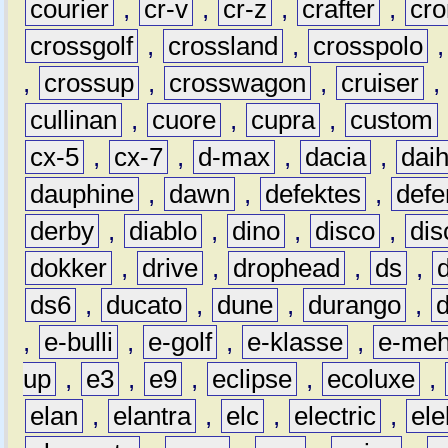
courier
,
cr-v
,
cr-z
,
crafter
,
cr
crossgolf
,
crossland
,
crosspolo
,
crossup
,
crosswagon
,
cruiser
,
cullinan
,
cuore
,
cupra
,
custom
cx-5
,
cx-7
,
d-max
,
dacia
,
dai
dauphine
,
dawn
,
defektes
,
defe
derby
,
diablo
,
dino
,
disco
,
dis
dokker
,
drive
,
drophead
,
ds
,
ds6
,
ducato
,
dune
,
durango
,
,
e-bulli
,
e-golf
,
e-klasse
,
e-meh
up
,
e3
,
e9
,
eclipse
,
ecoluxe
,
elan
,
elantra
,
elc
,
electric
,
ele