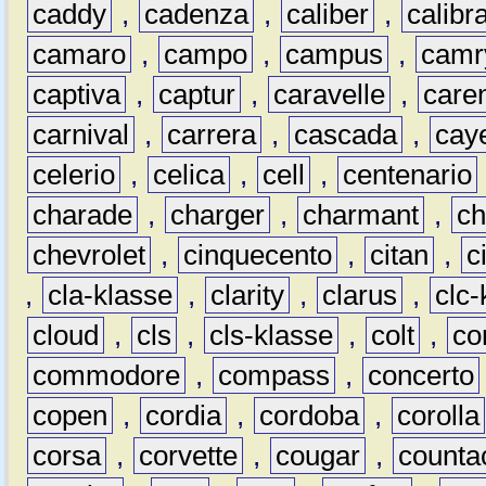
caddy
,
cadenza
,
caliber
,
calibr
camaro
,
campo
,
campus
,
camr
captiva
,
captur
,
caravelle
,
care
carnival
,
carrera
,
cascada
,
cay
celerio
,
celica
,
cell
,
centenario
charade
,
charger
,
charmant
,
ch
chevrolet
,
cinquecento
,
citan
,
c
,
cla-klasse
,
clarity
,
clarus
,
clc-
cloud
,
cls
,
cls-klasse
,
colt
,
c
commodore
,
compass
,
concerto
copen
,
cordia
,
cordoba
,
corolla
corsa
,
corvette
,
cougar
,
counta