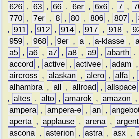
626
,
63
,
66
,
6er
,
6x6
,
7
,
7
770
,
7er
,
8
,
80
,
806
,
807
,
,
911
,
912
,
914
,
917
,
918
,
9
959
,
968
,
9er
,
a
,
a-klasse
,
a5
,
a6
,
a7
,
a8
,
a9
,
abarth
,
accord
,
active
,
activee
,
adam
aircross
,
alaskan
,
alero
,
alfa
,
alhambra
,
all
,
allroad
,
allspace
,
altes
,
alto
,
amarok
,
amazon
ampera
,
ampera-e
,
an
,
angebo
aperta
,
applause
,
arena
,
argen
ascona
,
asterion
,
astra
,
asx
,