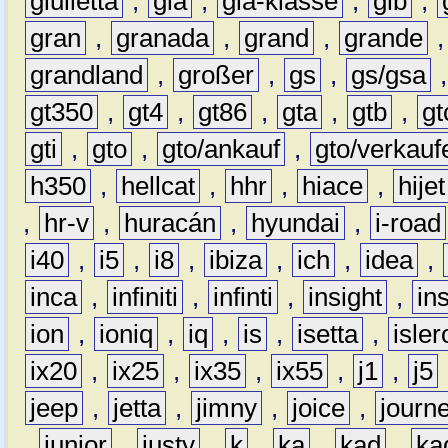
giulietta
,
gla
,
gla-klasse
,
glb
,
gran
,
granada
,
grand
,
grande
grandland
,
großer
,
gs
,
gs/gsa
gt350
,
gt4
,
gt86
,
gta
,
gtb
,
gt
gti
,
gto
,
gto/ankauf
,
gto/verkauf
h350
,
hellcat
,
hhr
,
hiace
,
hijet
,
hr-v
,
huracán
,
hyundai
,
i-road
i40
,
i5
,
i8
,
ibiza
,
ich
,
idea
,
inca
,
infiniti
,
infinti
,
insight
,
in
ion
,
ioniq
,
iq
,
is
,
isetta
,
isler
ix20
,
ix25
,
ix35
,
ix55
,
j1
,
j5
jeep
,
jetta
,
jimny
,
joice
,
journ
,
junior
,
justy
,
k
,
ka
,
kad
,
ka