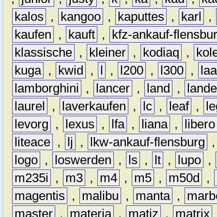
kalos
,
kangoo
,
kaputtes
,
karl
,
kaufen
,
kauft
,
kfz-ankauf-flensbu
klassische
,
kleiner
,
kodiaq
,
kol
kuga
,
kwid
,
l
,
l200
,
l300
,
la
lamborghini
,
lancer
,
land
,
lande
laurel
,
laverkaufen
,
lc
,
leaf
,
l
levorg
,
lexus
,
lfa
,
liana
,
libero
liteace
,
lj
,
lkw-ankauf-flensburg
logo
,
loswerden
,
ls
,
lt
,
lupo
,
m235i
,
m3
,
m4
,
m5
,
m50d
,
magentis
,
malibu
,
manta
,
marb
master
,
materia
,
matiz
,
matrix