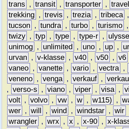
trans
,
transit
,
transporter
,
travel
trekking
,
trevis
,
trezia
,
tribeca
tucson
,
tundra
,
turbo
,
turismo
twizy
,
typ
,
type
,
type-r
,
ulyss
unimog
,
unlimited
,
uno
,
up
,
u
urvan
,
v-klasse
,
v40
,
v50
,
v6
vaneo
,
vanette
,
vario
,
vectra
,
veneno
,
venga
,
verkauf
,
verkau
,
verso-s
,
viano
,
viper
,
visa
,
v
volt
,
volvo
,
vw
,
w
,
w115)
,
w
wer
,
will
,
wind
,
windstar
,
wir
wrangler
,
wrx
,
x
,
x-90
,
x-klas