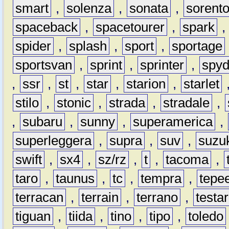
smart
,
solenza
,
sonata
,
sorent
spaceback
,
spacetourer
,
spark
spider
,
splash
,
sport
,
sportage
sportsvan
,
sprint
,
sprinter
,
spyd
,
ssr
,
st
,
star
,
starion
,
starlet
stilo
,
stonic
,
strada
,
stradale
,
,
subaru
,
sunny
,
superamerica
,
superleggera
,
supra
,
suv
,
suzu
swift
,
sx4
,
sz/rz
,
t
,
tacoma
,
taro
,
taunus
,
tc
,
tempra
,
tepe
terracan
,
terrain
,
terrano
,
testa
tiguan
,
tiida
,
tino
,
tipo
,
toledo