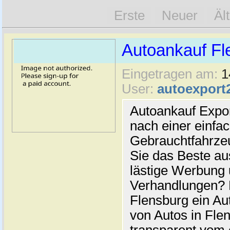
Erste
Neuer
Äl
Autoankauf Fl
Eingetragen am:
1
User:
autoexport
Autoankauf Expo
nach einer einfac
Gebrauchtfahrze
Sie das Beste au
lästige Werbung
Verhandlungen? 
Flensburg ein Au
von Autos in Flen