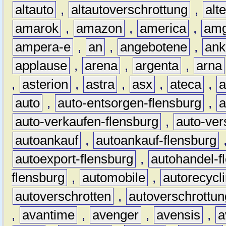
altauto
,
altautoverschrottung
,
alt
amarok
,
amazon
,
america
,
am
ampera-e
,
an
,
angebotene
,
ank
applause
,
arena
,
argenta
,
arna
,
asterion
,
astra
,
asx
,
ateca
,
a
auto
,
auto-entsorgen-flensburg
,
a
auto-verkaufen-flensburg
,
auto-ver
autoankauf
,
autoankauf-flensburg
autoexport-flensburg
,
autohandel-f
flensburg
,
automobile
,
autorecycl
autoverschrotten
,
autoverschrottun
,
avantime
,
avenger
,
avensis
,
a