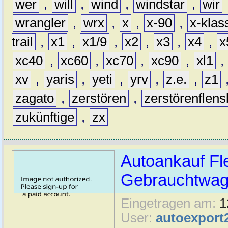
wer
,
will
,
wind
,
windstar
,
wir
wrangler
,
wrx
,
x
,
x-90
,
x-klas
trail
,
x1
,
x1/9
,
x2
,
x3
,
x4
,
x
xc40
,
xc60
,
xc70
,
xc90
,
xl1
,
xv
,
yaris
,
yeti
,
yrv
,
z.e.
,
z1
zagato
,
zerstören
,
zerstörenflen
zukünftige
,
zx
Autoankauf Fl
Gebrauchtwage
Eingetragen am:
1
User:
autoexport