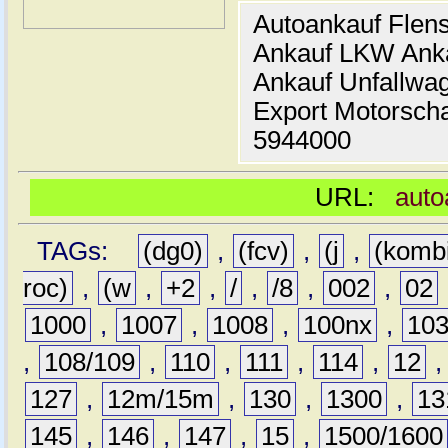
Autoankauf Flen
Ankauf LKW Ank
Ankauf Unfallwa
Export Motorsch
5944000
URL:
auto
TAGs:
(dg0)
,
(fcv)
,
(j
,
(komb
roc)
,
(w
,
+2
,
/
,
/8
,
002
,
02
1000
,
1007
,
1008
,
100nx
,
10
,
108/109
,
110
,
111
,
114
,
12
127
,
12m/15m
,
130
,
1300
,
13
145
,
146
,
147
,
15
,
1500/1600