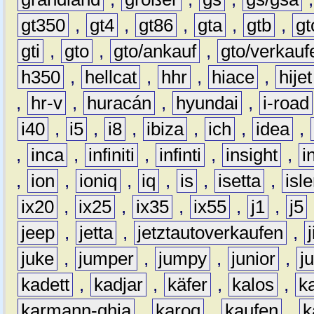
gt350
,
gt4
,
gt86
,
gta
,
gtb
,
gt
gti
,
gto
,
gto/ankauf
,
gto/verkauf
h350
,
hellcat
,
hhr
,
hiace
,
hijet
,
hr-v
,
huracán
,
hyundai
,
i-road
i40
,
i5
,
i8
,
ibiza
,
ich
,
idea
,
,
inca
,
infiniti
,
infinti
,
insight
,
i
,
ion
,
ioniq
,
iq
,
is
,
isetta
,
isl
ix20
,
ix25
,
ix35
,
ix55
,
j1
,
j5
jeep
,
jetta
,
jetztautoverkaufen
,
juke
,
jumper
,
jumpy
,
junior
,
j
kadett
,
kadjar
,
käfer
,
kalos
,
k
karmann-ghia
,
karoq
,
kaufen
,
k