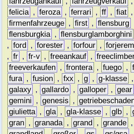
fahrzeugankauf
,
fahrzeugverkauf
felicia
,
feroza
,
ferrari
,
ff
,
fiat
firmenfahrzeuge
,
first
,
flensburg
flensburgkia
,
flensburglamborghini
,
ford
,
forester
,
forfour
,
forjere
,
fr
,
fr-v
,
freeankauf
,
freeclimbe
freeverkaufen
,
frontera
,
fuego
,
fura
,
fusion
,
fxx
,
g
,
g-klasse
galaxy
,
gallardo
,
galloper
,
gear
gemini
,
genesis
,
getriebeschade
giulietta
,
gla
,
gla-klasse
,
glb
,
gran
,
granada
,
grand
,
grande
grandland
,
großer
,
gs
,
gs/gsa