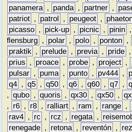
panamera
,
panda
,
partner
,
pas
patriot
,
patrol
,
peugeot
,
phaeto
picasso
,
pick-up
,
picnic
,
pinin
flensburg
,
polar
,
polo
,
ponton
,
praktik
,
prelude
,
previa
,
pride
prius
,
proace
,
probe
,
project
,
pulsar
,
puma
,
punto
,
pv444
,
q4
,
q5
,
q50
,
q6
,
q60
,
q7
,
,
qubo
,
quoris
,
qx30
,
qx50
,
qx
,
r6
,
r8
,
ralliart
,
ram
,
range
,
rav4
,
rc
,
rcz
,
regata
,
reisemob
renegade
,
retona
,
reventón
,
re