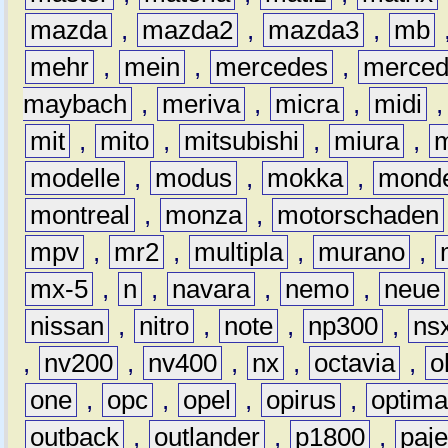
mazda
,
mazda2
,
mazda3
,
mb
mehr
,
mein
,
mercedes
,
merce
maybach
,
meriva
,
micra
,
midi
mit
,
mito
,
mitsubishi
,
miura
,
modelle
,
modus
,
mokka
,
mond
montreal
,
monza
,
motorschaden
mpv
,
mr2
,
multipla
,
murano
,
mx-5
,
n
,
navara
,
nemo
,
neue
nissan
,
nitro
,
note
,
np300
,
ns
,
nv200
,
nv400
,
nx
,
octavia
,
o
one
,
opc
,
opel
,
opirus
,
optim
outback
,
outlander
,
p1800
,
paje