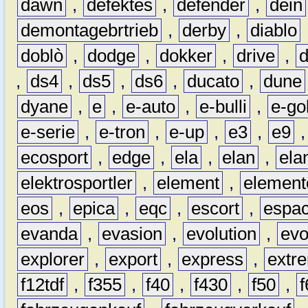
dawn
,
defektes
,
defender
,
dein
demontagebrtrieb
,
derby
,
diablo
doblò
,
dodge
,
dokker
,
drive
,
,
ds4
,
ds5
,
ds6
,
ducato
,
dune
dyane
,
e
,
e-auto
,
e-bulli
,
e-gol
e-serie
,
e-tron
,
e-up
,
e3
,
e9
ecosport
,
edge
,
ela
,
elan
,
ela
elektrosportler
,
element
,
element
eos
,
epica
,
eqc
,
escort
,
espa
evanda
,
evasion
,
evolution
,
ev
explorer
,
export
,
express
,
extr
f12tdf
,
f355
,
f40
,
f430
,
f50
,
f