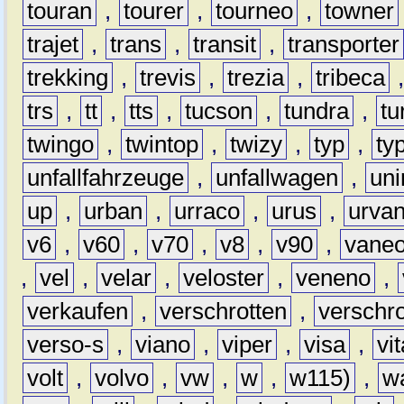
touran
,
tourer
,
tourneo
,
towner
trajet
,
trans
,
transit
,
transporter
trekking
,
trevis
,
trezia
,
tribeca
trs
,
tt
,
tts
,
tucson
,
tundra
,
tu
twingo
,
twintop
,
twizy
,
typ
,
ty
unfallfahrzeuge
,
unfallwagen
,
un
up
,
urban
,
urraco
,
urus
,
urva
v6
,
v60
,
v70
,
v8
,
v90
,
vane
,
vel
,
velar
,
veloster
,
veneno
,
verkaufen
,
verschrotten
,
verschro
verso-s
,
viano
,
viper
,
visa
,
vi
volt
,
volvo
,
vw
,
w
,
w115)
,
w