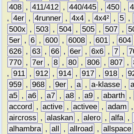
408
,
411/412
,
440/445
,
450
,
,
4er
,
4runner
,
4x4
,
4x4²
,
5
,
500x
,
503
,
504
,
505
,
507
,
5
5er
,
6
,
600
,
6008
,
601
,
604
626
,
63
,
66
,
6er
,
6x6
,
7
,
7
770
,
7er
,
8
,
80
,
806
,
807
,
,
911
,
912
,
914
,
917
,
918
,
9
959
,
968
,
9er
,
a
,
a-klasse
,
a5
,
a6
,
a7
,
a8
,
a9
,
abarth
,
accord
,
active
,
activee
,
adam
aircross
,
alaskan
,
alero
,
alfa
,
alhambra
,
all
,
allroad
,
allspace