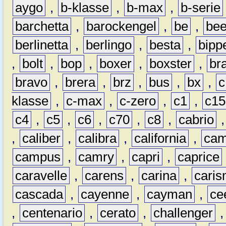
aygo
,
b-klasse
,
b-max
,
b-serie
barchetta
,
barockengel
,
be
,
be
berlinetta
,
berlingo
,
besta
,
bipp
,
bolt
,
bop
,
boxer
,
boxster
,
br
bravo
,
brera
,
brz
,
bus
,
bx
,
c
klasse
,
c-max
,
c-zero
,
c1
,
c15
c4
,
c5
,
c6
,
c70
,
c8
,
cabrio
,
caliber
,
calibra
,
california
,
cam
campus
,
camry
,
capri
,
caprice
caravelle
,
carens
,
carina
,
cari
cascada
,
cayenne
,
cayman
,
ce
,
centenario
,
cerato
,
challenger