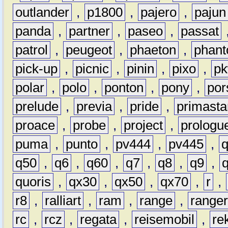
outlander
,
p1800
,
pajero
,
pajun
panda
,
partner
,
paseo
,
passat
patrol
,
peugeot
,
phaeton
,
phan
pick-up
,
picnic
,
pinin
,
pixo
,
p
polar
,
polo
,
ponton
,
pony
,
por
prelude
,
previa
,
pride
,
primasta
proace
,
probe
,
project
,
prologu
puma
,
punto
,
pv444
,
pv445
,
q50
,
q6
,
q60
,
q7
,
q8
,
q9
,
quoris
,
qx30
,
qx50
,
qx70
,
r
,
r8
,
ralliart
,
ram
,
range
,
range
rc
,
rcz
,
regata
,
reisemobil
,
re