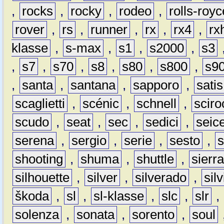
,
rocks
,
rocky
,
rodeo
,
rolls-royc
rover
,
rs
,
runner
,
rx
,
rx4
,
rx
klasse
,
s-max
,
s1
,
s2000
,
s3
,
s7
,
s70
,
s8
,
s80
,
s800
,
s9
,
santa
,
santana
,
sapporo
,
satis
scaglietti
,
scénic
,
schnell
,
sciro
scudo
,
seat
,
sec
,
sedici
,
seic
serena
,
sergio
,
serie
,
sesto
,
shooting
,
shuma
,
shuttle
,
sierr
silhouette
,
silver
,
silverado
,
silv
škoda
,
sl
,
sl-klasse
,
slc
,
slr
,
solenza
,
sonata
,
sorento
,
soul