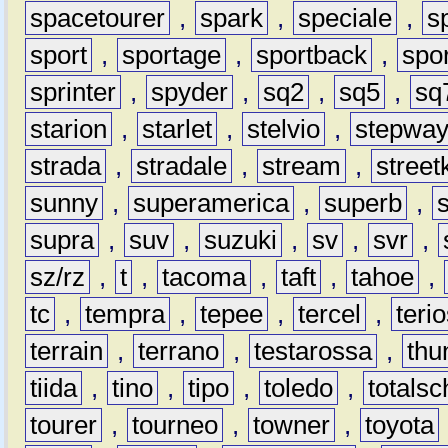
spacetourer
,
spark
,
speciale
,
s
sport
,
sportage
,
sportback
,
spo
sprinter
,
spyder
,
sq2
,
sq5
,
sq
starion
,
starlet
,
stelvio
,
stepwa
strada
,
stradale
,
stream
,
street
sunny
,
superamerica
,
superb
,
supra
,
suv
,
suzuki
,
sv
,
svr
,
sz/rz
,
t
,
tacoma
,
taft
,
tahoe
,
tc
,
tempra
,
tepee
,
tercel
,
teri
terrain
,
terrano
,
testarossa
,
thu
tiida
,
tino
,
tipo
,
toledo
,
totals
tourer
,
tourneo
,
towner
,
toyota