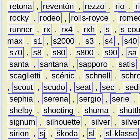
retona
,
reventón
,
rezzo
,
rio
,
r
rocky
,
rodeo
,
rolls-royce
,
rome
runner
,
rx
,
rx4
,
rxh
,
s
,
s-co
max
,
s1
,
s2000
,
s3
,
s4
,
s40
s70
,
s8
,
s80
,
s800
,
s90
,
sa
santa
,
santana
,
sapporo
,
satis
scaglietti
,
scénic
,
schnell
,
schro
,
scout
,
scudo
,
seat
,
sec
,
sedi
sephia
,
serena
,
sergio
,
serie
,
shelby
,
shooting
,
shuma
,
shuttl
signum
,
silhouette
,
silver
,
silve
sirion
,
sj
,
škoda
,
sl
,
sl-klasse