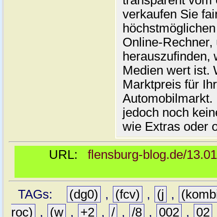
transparent vom 
verkaufen Sie fai
höchstmöglichen 
Online-Rechner,
herauszufinden, w
Medien wert ist. 
Marktpreis für I
Automobilmarkt. 
jedoch noch kein
wie Extras oder 
URL:
flensburg-blog.de/13.0
TAGs:
(dg0)
,
(fcv)
,
(j
,
(komb
roc)
,
(w
,
+2
,
/
,
/8
,
002
,
02