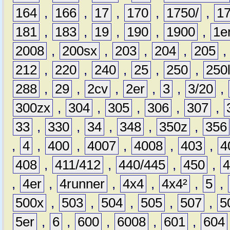
164
,
166
,
17
,
170
,
1750/
,
1
181
,
183
,
19
,
190
,
1900
,
1e
2008
,
200sx
,
203
,
204
,
205
212
,
220
,
240
,
25
,
250
,
250
288
,
29
,
2cv
,
2er
,
3
,
3/20
,
300zx
,
304
,
305
,
306
,
307
,
33
,
330
,
34
,
348
,
350z
,
356
,
4
,
400
,
4007
,
4008
,
403
,
4
408
,
411/412
,
440/445
,
450
,
,
4er
,
4runner
,
4x4
,
4x4²
,
5
,
500x
,
503
,
504
,
505
,
507
,
5
5er
,
6
,
600
,
6008
,
601
,
604