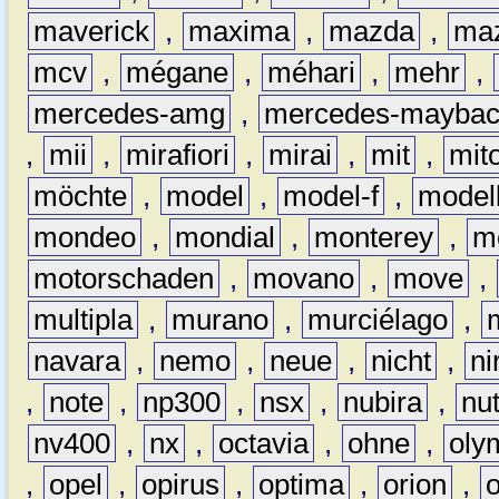
maverick
,
maxima
,
mazda
,
ma
mcv
,
mégane
,
méhari
,
mehr
,
mercedes-amg
,
mercedes-mayba
,
mii
,
mirafiori
,
mirai
,
mit
,
mit
möchte
,
model
,
model-f
,
model
mondeo
,
mondial
,
monterey
,
m
motorschaden
,
movano
,
move
,
multipla
,
murano
,
murciélago
,
navara
,
nemo
,
neue
,
nicht
,
ni
,
note
,
np300
,
nsx
,
nubira
,
nu
nv400
,
nx
,
octavia
,
ohne
,
oly
,
opel
,
opirus
,
optima
,
orion
,