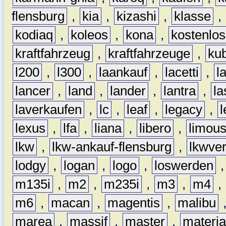
flensburg
,
kia
,
kizashi
,
klasse
,
kodiaq
,
koleos
,
kona
,
kostenlos
kraftfahrzeug
,
kraftfahrzeuge
,
kub
l200
,
l300
,
laankauf
,
lacetti
,
l
lancer
,
land
,
lander
,
lantra
,
la
laverkaufen
,
lc
,
leaf
,
legacy
,
lexus
,
lfa
,
liana
,
libero
,
limous
lkw
,
lkw-ankauf-flensburg
,
lkwver
lodgy
,
logan
,
logo
,
loswerden
m135i
,
m2
,
m235i
,
m3
,
m4
,
m6
,
macan
,
magentis
,
malibu
marea
,
massif
,
master
,
materi