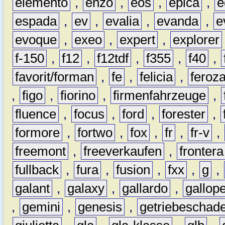
elemento
,
enzo
,
eos
,
epica
,
e
espada
,
ev
,
evalia
,
evanda
,
e
evoque
,
exeo
,
expert
,
explorer
f-150
,
f12
,
f12tdf
,
f355
,
f40
,
favorit/forman
,
fe
,
felicia
,
feroz
,
figo
,
fiorino
,
firmenfahrzeuge
,
fluence
,
focus
,
ford
,
forester
,
formore
,
fortwo
,
fox
,
fr
,
fr-v
,
freemont
,
freeverkaufen
,
frontera
fullback
,
fura
,
fusion
,
fxx
,
g
,
galant
,
galaxy
,
gallardo
,
gallop
,
gemini
,
genesis
,
getriebeschad