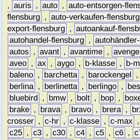
,
auris
,
auto
,
auto-entsorgen-flen
flensburg
,
auto-verkaufen-flensburg
export-flensburg
,
autoankauf-flensb
autohandel-flensburg
,
autohändler-
autos
,
avant
,
avantime
,
avenge
aveo
,
ax
,
aygo
,
b-klasse
,
b-m
baleno
,
barchetta
,
barockengel
berlina
,
berlinetta
,
berlingo
,
bes
bluebird
,
bmw
,
bolt
,
bop
,
box
brake
,
brava
,
bravo
,
brera
,
br
crosser
,
c-hr
,
c-klasse
,
c-max
c25
,
c3
,
c30
,
c4
,
c5
,
c6
,
c