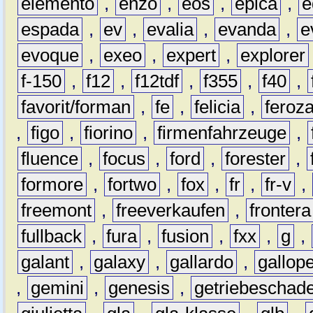
elemento
,
enzo
,
eos
,
epica
,
e
espada
,
ev
,
evalia
,
evanda
,
e
evoque
,
exeo
,
expert
,
explorer
f-150
,
f12
,
f12tdf
,
f355
,
f40
,
favorit/forman
,
fe
,
felicia
,
feroz
,
figo
,
fiorino
,
firmenfahrzeuge
,
fluence
,
focus
,
ford
,
forester
,
formore
,
fortwo
,
fox
,
fr
,
fr-v
,
freemont
,
freeverkaufen
,
frontera
fullback
,
fura
,
fusion
,
fxx
,
g
,
galant
,
galaxy
,
gallardo
,
gallop
,
gemini
,
genesis
,
getriebeschad