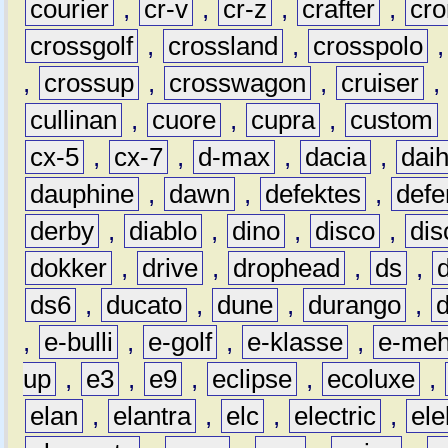
courier
,
cr-v
,
cr-z
,
crafter
,
cr
crossgolf
,
crossland
,
crosspolo
,
crossup
,
crosswagon
,
cruiser
,
cullinan
,
cuore
,
cupra
,
custom
cx-5
,
cx-7
,
d-max
,
dacia
,
dai
dauphine
,
dawn
,
defektes
,
defe
derby
,
diablo
,
dino
,
disco
,
dis
dokker
,
drive
,
drophead
,
ds
,
ds6
,
ducato
,
dune
,
durango
,
,
e-bulli
,
e-golf
,
e-klasse
,
e-meh
up
,
e3
,
e9
,
eclipse
,
ecoluxe
,
elan
,
elantra
,
elc
,
electric
,
ele