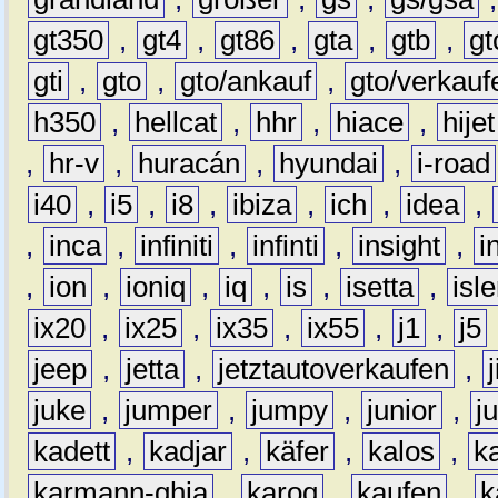
gt350
,
gt4
,
gt86
,
gta
,
gtb
,
gt
gti
,
gto
,
gto/ankauf
,
gto/verkauf
h350
,
hellcat
,
hhr
,
hiace
,
hijet
,
hr-v
,
huracán
,
hyundai
,
i-road
i40
,
i5
,
i8
,
ibiza
,
ich
,
idea
,
,
inca
,
infiniti
,
infinti
,
insight
,
i
,
ion
,
ioniq
,
iq
,
is
,
isetta
,
isl
ix20
,
ix25
,
ix35
,
ix55
,
j1
,
j5
jeep
,
jetta
,
jetztautoverkaufen
,
juke
,
jumper
,
jumpy
,
junior
,
j
kadett
,
kadjar
,
käfer
,
kalos
,
k
karmann-ghia
,
karoq
,
kaufen
,
k