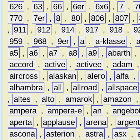
626
,
63
,
66
,
6er
,
6x6
,
7
,
7
770
,
7er
,
8
,
80
,
806
,
807
,
,
911
,
912
,
914
,
917
,
918
,
9
959
,
968
,
9er
,
a
,
a-klasse
,
a5
,
a6
,
a7
,
a8
,
a9
,
abarth
,
accord
,
active
,
activee
,
adam
aircross
,
alaskan
,
alero
,
alfa
,
alhambra
,
all
,
allroad
,
allspace
,
altes
,
alto
,
amarok
,
amazon
ampera
,
ampera-e
,
an
,
angebo
aperta
,
applause
,
arena
,
argen
ascona
,
asterion
,
astra
,
asx
,