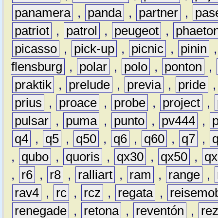
panamera
,
panda
,
partner
,
pas
patriot
,
patrol
,
peugeot
,
phaeto
picasso
,
pick-up
,
picnic
,
pinin
flensburg
,
polar
,
polo
,
ponton
,
praktik
,
prelude
,
previa
,
pride
prius
,
proace
,
probe
,
project
,
pulsar
,
puma
,
punto
,
pv444
,
q4
,
q5
,
q50
,
q6
,
q60
,
q7
,
,
qubo
,
quoris
,
qx30
,
qx50
,
qx
,
r6
,
r8
,
ralliart
,
ram
,
range
,
rav4
,
rc
,
rcz
,
regata
,
reisemob
renegade
,
retona
,
reventón
,
re