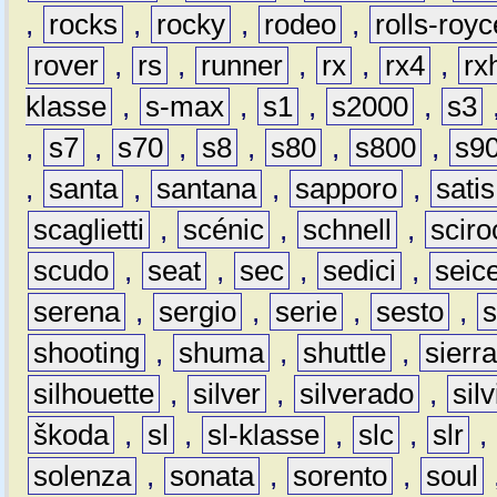
,
rocks
,
rocky
,
rodeo
,
rolls-royc
rover
,
rs
,
runner
,
rx
,
rx4
,
rx
klasse
,
s-max
,
s1
,
s2000
,
s3
,
s7
,
s70
,
s8
,
s80
,
s800
,
s9
,
santa
,
santana
,
sapporo
,
satis
scaglietti
,
scénic
,
schnell
,
sciro
scudo
,
seat
,
sec
,
sedici
,
seic
serena
,
sergio
,
serie
,
sesto
,
shooting
,
shuma
,
shuttle
,
sierr
silhouette
,
silver
,
silverado
,
silv
škoda
,
sl
,
sl-klasse
,
slc
,
slr
,
solenza
,
sonata
,
sorento
,
soul