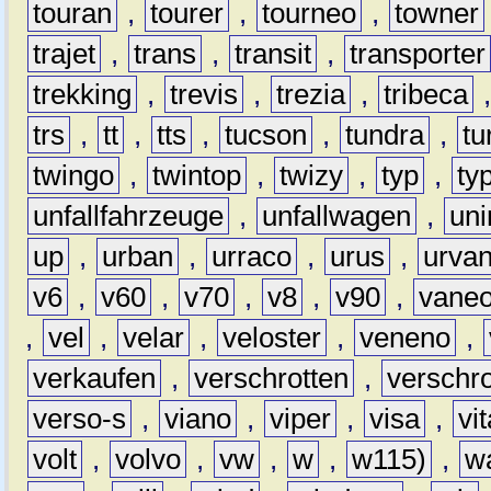
touran
,
tourer
,
tourneo
,
towner
trajet
,
trans
,
transit
,
transporter
trekking
,
trevis
,
trezia
,
tribeca
trs
,
tt
,
tts
,
tucson
,
tundra
,
tu
twingo
,
twintop
,
twizy
,
typ
,
ty
unfallfahrzeuge
,
unfallwagen
,
un
up
,
urban
,
urraco
,
urus
,
urva
v6
,
v60
,
v70
,
v8
,
v90
,
vane
,
vel
,
velar
,
veloster
,
veneno
,
verkaufen
,
verschrotten
,
verschro
verso-s
,
viano
,
viper
,
visa
,
vi
volt
,
volvo
,
vw
,
w
,
w115)
,
w