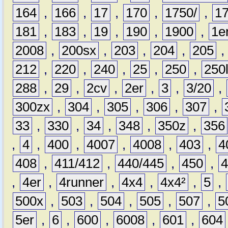
164
,
166
,
17
,
170
,
1750/
,
1
181
,
183
,
19
,
190
,
1900
,
1e
2008
,
200sx
,
203
,
204
,
205
212
,
220
,
240
,
25
,
250
,
250
288
,
29
,
2cv
,
2er
,
3
,
3/20
,
300zx
,
304
,
305
,
306
,
307
,
33
,
330
,
34
,
348
,
350z
,
356
,
4
,
400
,
4007
,
4008
,
403
,
4
408
,
411/412
,
440/445
,
450
,
,
4er
,
4runner
,
4x4
,
4x4²
,
5
,
500x
,
503
,
504
,
505
,
507
,
5
5er
,
6
,
600
,
6008
,
601
,
604