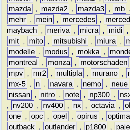
mazda
,
mazda2
,
mazda3
,
mb
mehr
,
mein
,
mercedes
,
merce
maybach
,
meriva
,
micra
,
midi
mit
,
mito
,
mitsubishi
,
miura
,
modelle
,
modus
,
mokka
,
mond
montreal
,
monza
,
motorschaden
mpv
,
mr2
,
multipla
,
murano
,
mx-5
,
n
,
navara
,
nemo
,
neue
nissan
,
nitro
,
note
,
np300
,
ns
,
nv200
,
nv400
,
nx
,
octavia
,
o
one
,
opc
,
opel
,
opirus
,
optim
outback
,
outlander
,
p1800
,
paje