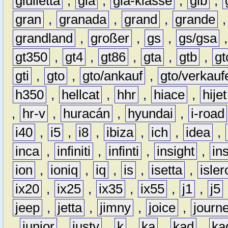
giulietta
,
gla
,
gla-klasse
,
glb
,
gran
,
granada
,
grand
,
grande
grandland
,
großer
,
gs
,
gs/gsa
gt350
,
gt4
,
gt86
,
gta
,
gtb
,
gt
gti
,
gto
,
gto/ankauf
,
gto/verkauf
h350
,
hellcat
,
hhr
,
hiace
,
hijet
,
hr-v
,
huracán
,
hyundai
,
i-road
i40
,
i5
,
i8
,
ibiza
,
ich
,
idea
,
inca
,
infiniti
,
infinti
,
insight
,
in
ion
,
ioniq
,
iq
,
is
,
isetta
,
isler
ix20
,
ix25
,
ix35
,
ix55
,
j1
,
j5
jeep
,
jetta
,
jimny
,
joice
,
journ
,
junior
,
justy
,
k
,
ka
,
kad
,
ka