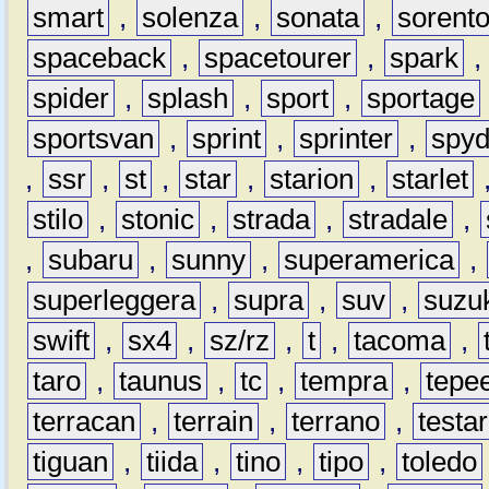
smart
,
solenza
,
sonata
,
sorent
spaceback
,
spacetourer
,
spark
spider
,
splash
,
sport
,
sportage
sportsvan
,
sprint
,
sprinter
,
spyd
,
ssr
,
st
,
star
,
starion
,
starlet
stilo
,
stonic
,
strada
,
stradale
,
,
subaru
,
sunny
,
superamerica
,
superleggera
,
supra
,
suv
,
suzu
swift
,
sx4
,
sz/rz
,
t
,
tacoma
,
taro
,
taunus
,
tc
,
tempra
,
tepe
terracan
,
terrain
,
terrano
,
testa
tiguan
,
tiida
,
tino
,
tipo
,
toledo