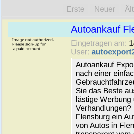
Erste
Neuer
Äl
Autoankauf Fl
Eingetragen am:
1
User:
autoexport
Autoankauf Expo
nach einer einfac
Gebrauchtfahrze
Sie das Beste au
lästige Werbung
Verhandlungen? 
Flensburg ein Au
von Autos in Flen