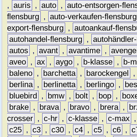
,
auris
,
auto
,
auto-entsorgen-flen
flensburg
,
auto-verkaufen-flensburg
export-flensburg
,
autoankauf-flensb
autohandel-flensburg
,
autohändler-
autos
,
avant
,
avantime
,
avenge
aveo
,
ax
,
aygo
,
b-klasse
,
b-m
baleno
,
barchetta
,
barockengel
berlina
,
berlinetta
,
berlingo
,
bes
bluebird
,
bmw
,
bolt
,
bop
,
box
brake
,
brava
,
bravo
,
brera
,
br
crosser
,
c-hr
,
c-klasse
,
c-max
c25
,
c3
,
c30
,
c4
,
c5
,
c6
,
c