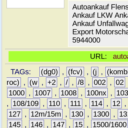
Autoankauf Flen
Ankauf LKW Ank
Ankauf Unfallwa
Export Motorsch
5944000
URL:
auto
TAGs:
(dg0)
,
(fcv)
,
(j
,
(komb
roc)
,
(w
,
+2
,
/
,
/8
,
002
,
02
1000
,
1007
,
1008
,
100nx
,
10
,
108/109
,
110
,
111
,
114
,
12
127
,
12m/15m
,
130
,
1300
,
13
145
,
146
,
147
,
15
,
1500/1600