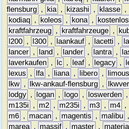
flensburg
,
kia
,
kizashi
,
klasse
,
kodiaq
,
koleos
,
kona
,
kostenlos
kraftfahrzeug
,
kraftfahrzeuge
,
kub
l200
,
l300
,
laankauf
,
lacetti
,
l
lancer
,
land
,
lander
,
lantra
,
la
laverkaufen
,
lc
,
leaf
,
legacy
,
lexus
,
lfa
,
liana
,
libero
,
limous
lkw
,
lkw-ankauf-flensburg
,
lkwver
lodgy
,
logan
,
logo
,
loswerden
m135i
,
m2
,
m235i
,
m3
,
m4
,
m6
,
macan
,
magentis
,
malibu
marea
,
massif
,
master
,
materi