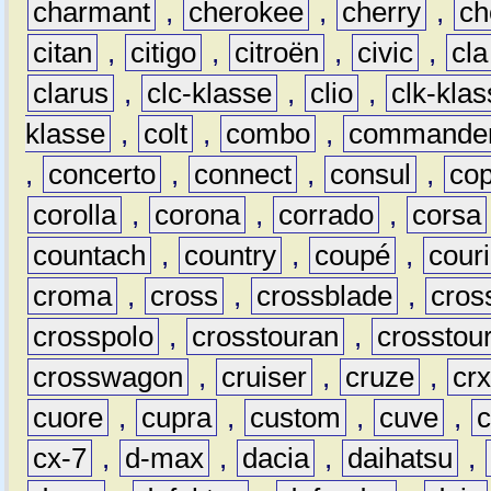
charmant
,
cherokee
,
cherry
,
ch
citan
,
citigo
,
citroën
,
civic
,
cla
clarus
,
clc-klasse
,
clio
,
clk-kla
klasse
,
colt
,
combo
,
commande
,
concerto
,
connect
,
consul
,
co
corolla
,
corona
,
corrado
,
corsa
countach
,
country
,
coupé
,
couri
croma
,
cross
,
crossblade
,
cros
crosspolo
,
crosstouran
,
crosstou
crosswagon
,
cruiser
,
cruze
,
cr
cuore
,
cupra
,
custom
,
cuve
,
cx-7
,
d-max
,
dacia
,
daihatsu
,