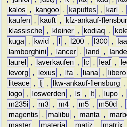
kalos
,
kangoo
,
kaputtes
,
karl
,
kaufen
,
kauft
,
kfz-ankauf-flensbu
klassische
,
kleiner
,
kodiaq
,
kol
kuga
,
kwid
,
l
,
l200
,
l300
,
la
lamborghini
,
lancer
,
land
,
lande
laurel
,
laverkaufen
,
lc
,
leaf
,
l
levorg
,
lexus
,
lfa
,
liana
,
libero
liteace
,
lj
,
lkw-ankauf-flensburg
logo
,
loswerden
,
ls
,
lt
,
lupo
,
m235i
,
m3
,
m4
,
m5
,
m50d
,
magentis
,
malibu
,
manta
,
marb
master
,
materia
,
matiz
,
matrix