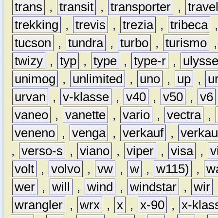
trans
,
transit
,
transporter
,
travel
trekking
,
trevis
,
trezia
,
tribeca
tucson
,
tundra
,
turbo
,
turismo
twizy
,
typ
,
type
,
type-r
,
ulyss
unimog
,
unlimited
,
uno
,
up
,
u
urvan
,
v-klasse
,
v40
,
v50
,
v6
vaneo
,
vanette
,
vario
,
vectra
,
veneno
,
venga
,
verkauf
,
verkau
,
verso-s
,
viano
,
viper
,
visa
,
v
volt
,
volvo
,
vw
,
w
,
w115)
,
w
wer
,
will
,
wind
,
windstar
,
wir
wrangler
,
wrx
,
x
,
x-90
,
x-klas