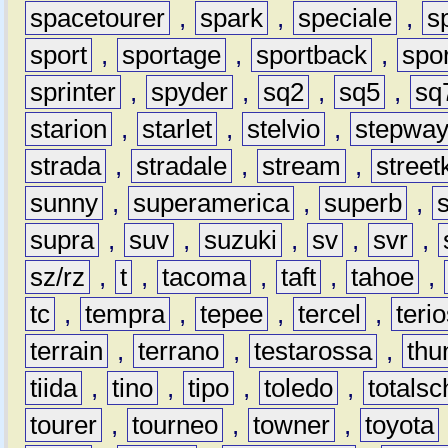
spacetourer
,
spark
,
speciale
,
s
sport
,
sportage
,
sportback
,
spo
sprinter
,
spyder
,
sq2
,
sq5
,
sq
starion
,
starlet
,
stelvio
,
stepwa
strada
,
stradale
,
stream
,
street
sunny
,
superamerica
,
superb
,
supra
,
suv
,
suzuki
,
sv
,
svr
,
sz/rz
,
t
,
tacoma
,
taft
,
tahoe
,
tc
,
tempra
,
tepee
,
tercel
,
teri
terrain
,
terrano
,
testarossa
,
thu
tiida
,
tino
,
tipo
,
toledo
,
totals
tourer
,
tourneo
,
towner
,
toyota