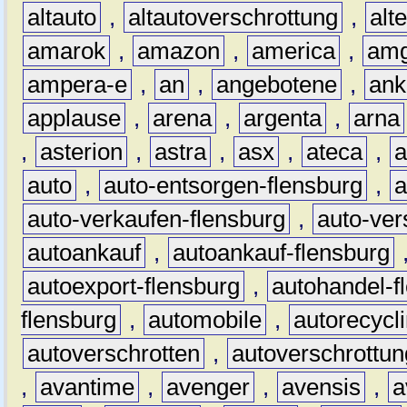
altauto
,
altautoverschrottung
,
alt
amarok
,
amazon
,
america
,
am
ampera-e
,
an
,
angebotene
,
ank
applause
,
arena
,
argenta
,
arna
,
asterion
,
astra
,
asx
,
ateca
,
a
auto
,
auto-entsorgen-flensburg
,
a
auto-verkaufen-flensburg
,
auto-ver
autoankauf
,
autoankauf-flensburg
autoexport-flensburg
,
autohandel-f
flensburg
,
automobile
,
autorecycl
autoverschrotten
,
autoverschrottun
,
avantime
,
avenger
,
avensis
,
a