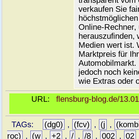
transparent vom 
verkaufen Sie fai
höchstmöglichen 
Online-Rechner,
herauszufinden, w
Medien wert ist. 
Marktpreis für I
Automobilmarkt. 
jedoch noch kein
wie Extras oder 
URL:
flensburg-blog.de/13.0
TAGs:
(dg0)
,
(fcv)
,
(j
,
(komb
roc)
,
(w
,
+2
,
/
,
/8
,
002
,
02