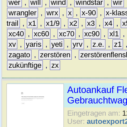
wer
,
will
,
wind
,
windstar
,
wir
wrangler
,
wrx
,
x
,
x-90
,
x-klas
trail
,
x1
,
x1/9
,
x2
,
x3
,
x4
,
x
xc40
,
xc60
,
xc70
,
xc90
,
xl1
,
xv
,
yaris
,
yeti
,
yrv
,
z.e.
,
z1
zagato
,
zerstören
,
zerstörenflen
zukünftige
,
zx
Autoankauf Fl
Gebrauchtwage
Eingetragen am:
1
User:
autoexport