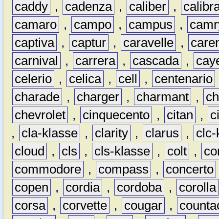
caddy
,
cadenza
,
caliber
,
calibr
camaro
,
campo
,
campus
,
camr
captiva
,
captur
,
caravelle
,
care
carnival
,
carrera
,
cascada
,
cay
celerio
,
celica
,
cell
,
centenario
charade
,
charger
,
charmant
,
ch
chevrolet
,
cinquecento
,
citan
,
c
,
cla-klasse
,
clarity
,
clarus
,
clc-
cloud
,
cls
,
cls-klasse
,
colt
,
c
commodore
,
compass
,
concerto
copen
,
cordia
,
cordoba
,
corolla
corsa
,
corvette
,
cougar
,
counta