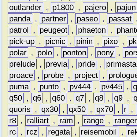
outlander
,
p1800
,
pajero
,
pajun
panda
,
partner
,
paseo
,
passat
patrol
,
peugeot
,
phaeton
,
phan
pick-up
,
picnic
,
pinin
,
pixo
,
p
polar
,
polo
,
ponton
,
pony
,
por
prelude
,
previa
,
pride
,
primasta
proace
,
probe
,
project
,
prologu
puma
,
punto
,
pv444
,
pv445
,
q50
,
q6
,
q60
,
q7
,
q8
,
q9
,
quoris
,
qx30
,
qx50
,
qx70
,
r
,
r8
,
ralliart
,
ram
,
range
,
range
rc
,
rcz
,
regata
,
reisemobil
,
re