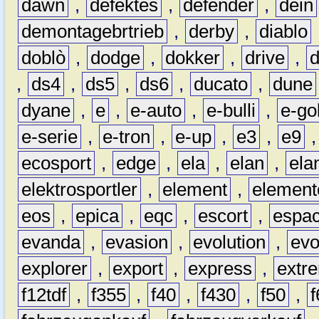
dawn
,
defektes
,
defender
,
dein
demontagebrtrieb
,
derby
,
diablo
doblò
,
dodge
,
dokker
,
drive
,
,
ds4
,
ds5
,
ds6
,
ducato
,
dune
dyane
,
e
,
e-auto
,
e-bulli
,
e-gol
e-serie
,
e-tron
,
e-up
,
e3
,
e9
ecosport
,
edge
,
ela
,
elan
,
ela
elektrosportler
,
element
,
element
eos
,
epica
,
eqc
,
escort
,
espa
evanda
,
evasion
,
evolution
,
ev
explorer
,
export
,
express
,
extr
f12tdf
,
f355
,
f40
,
f430
,
f50
,
f