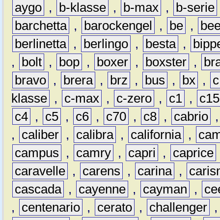
aygo
,
b-klasse
,
b-max
,
b-serie
barchetta
,
barockengel
,
be
,
be
berlinetta
,
berlingo
,
besta
,
bipp
,
bolt
,
bop
,
boxer
,
boxster
,
br
bravo
,
brera
,
brz
,
bus
,
bx
,
c
klasse
,
c-max
,
c-zero
,
c1
,
c15
c4
,
c5
,
c6
,
c70
,
c8
,
cabrio
,
caliber
,
calibra
,
california
,
cam
campus
,
camry
,
capri
,
caprice
caravelle
,
carens
,
carina
,
cari
cascada
,
cayenne
,
cayman
,
ce
,
centenario
,
cerato
,
challenger