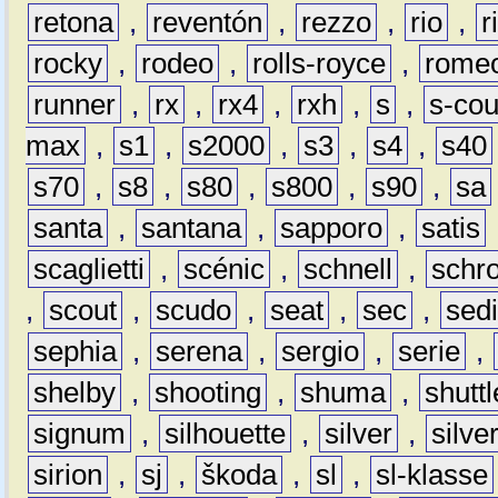
retona
,
reventón
,
rezzo
,
rio
,
r
rocky
,
rodeo
,
rolls-royce
,
rome
runner
,
rx
,
rx4
,
rxh
,
s
,
s-co
max
,
s1
,
s2000
,
s3
,
s4
,
s40
s70
,
s8
,
s80
,
s800
,
s90
,
sa
santa
,
santana
,
sapporo
,
satis
scaglietti
,
scénic
,
schnell
,
schro
,
scout
,
scudo
,
seat
,
sec
,
sedi
sephia
,
serena
,
sergio
,
serie
,
shelby
,
shooting
,
shuma
,
shuttl
signum
,
silhouette
,
silver
,
silve
sirion
,
sj
,
škoda
,
sl
,
sl-klasse