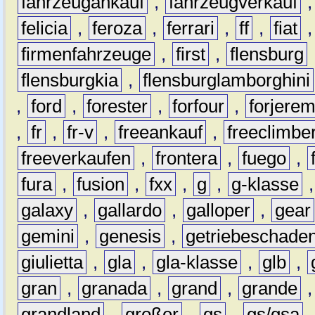
fahrzeugankauf
,
fahrzeugverkauf
felicia
,
feroza
,
ferrari
,
ff
,
fiat
firmenfahrzeuge
,
first
,
flensburg
flensburgkia
,
flensburglamborghini
,
ford
,
forester
,
forfour
,
forjere
,
fr
,
fr-v
,
freeankauf
,
freeclimbe
freeverkaufen
,
frontera
,
fuego
,
fura
,
fusion
,
fxx
,
g
,
g-klasse
galaxy
,
gallardo
,
galloper
,
gear
gemini
,
genesis
,
getriebeschade
giulietta
,
gla
,
gla-klasse
,
glb
,
gran
,
granada
,
grand
,
grande
grandland
,
großer
,
gs
,
gs/gsa