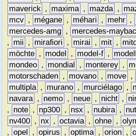
maverick
,
maxima
,
mazda
,
ma
mcv
,
mégane
,
méhari
,
mehr
,
mercedes-amg
,
mercedes-mayba
,
mii
,
mirafiori
,
mirai
,
mit
,
mit
möchte
,
model
,
model-f
,
model
mondeo
,
mondial
,
monterey
,
m
motorschaden
,
movano
,
move
,
multipla
,
murano
,
murciélago
,
navara
,
nemo
,
neue
,
nicht
,
ni
,
note
,
np300
,
nsx
,
nubira
,
nu
nv400
,
nx
,
octavia
,
ohne
,
oly
,
opel
,
opirus
,
optima
,
orion
,