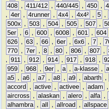
408
,
411/412
,
440/445
,
450
,
,
4er
,
4runner
,
4x4
,
4x4²
,
5
,
500x
,
503
,
504
,
505
,
507
,
5
5er
,
6
,
600
,
6008
,
601
,
604
626
,
63
,
66
,
6er
,
6x6
,
7
,
7
770
,
7er
,
8
,
80
,
806
,
807
,
,
911
,
912
,
914
,
917
,
918
,
9
959
,
968
,
9er
,
a
,
a-klasse
,
a5
,
a6
,
a7
,
a8
,
a9
,
abarth
,
accord
,
active
,
activee
,
adam
aircross
,
alaskan
,
alero
,
alfa
,
alhambra
,
all
,
allroad
,
allspace