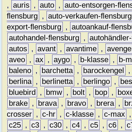
,
auris
,
auto
,
auto-entsorgen-flen
flensburg
,
auto-verkaufen-flensburg
export-flensburg
,
autoankauf-flensb
autohandel-flensburg
,
autohändler-
autos
,
avant
,
avantime
,
avenge
aveo
,
ax
,
aygo
,
b-klasse
,
b-m
baleno
,
barchetta
,
barockengel
berlina
,
berlinetta
,
berlingo
,
bes
bluebird
,
bmw
,
bolt
,
bop
,
box
brake
,
brava
,
bravo
,
brera
,
br
crosser
,
c-hr
,
c-klasse
,
c-max
c25
,
c3
,
c30
,
c4
,
c5
,
c6
,
c