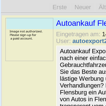
Erste
Neuer
Äl
Autoankauf Fl
Eingetragen am:
1
User:
autoexport
Autoankauf Expo
nach einer einfac
Gebrauchtfahrze
Sie das Beste au
lästige Werbung
Verhandlungen? 
Flensburg ein Au
von Autos in Flen