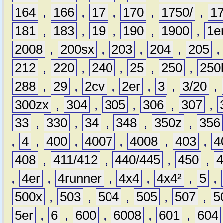
164
,
166
,
17
,
170
,
1750/
,
1
181
,
183
,
19
,
190
,
1900
,
1e
2008
,
200sx
,
203
,
204
,
205
212
,
220
,
240
,
25
,
250
,
250
288
,
29
,
2cv
,
2er
,
3
,
3/20
,
300zx
,
304
,
305
,
306
,
307
,
33
,
330
,
34
,
348
,
350z
,
356
,
4
,
400
,
4007
,
4008
,
403
,
4
408
,
411/412
,
440/445
,
450
,
,
4er
,
4runner
,
4x4
,
4x4²
,
5
,
500x
,
503
,
504
,
505
,
507
,
5
5er
,
6
,
600
,
6008
,
601
,
604