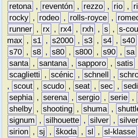
retona
,
reventón
,
rezzo
,
rio
,
r
rocky
,
rodeo
,
rolls-royce
,
rome
runner
,
rx
,
rx4
,
rxh
,
s
,
s-co
max
,
s1
,
s2000
,
s3
,
s4
,
s40
s70
,
s8
,
s80
,
s800
,
s90
,
sa
santa
,
santana
,
sapporo
,
satis
scaglietti
,
scénic
,
schnell
,
schro
,
scout
,
scudo
,
seat
,
sec
,
sedi
sephia
,
serena
,
sergio
,
serie
,
shelby
,
shooting
,
shuma
,
shuttl
signum
,
silhouette
,
silver
,
silve
sirion
,
sj
,
škoda
,
sl
,
sl-klasse