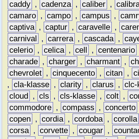
caddy
,
cadenza
,
caliber
,
calibr
camaro
,
campo
,
campus
,
camr
captiva
,
captur
,
caravelle
,
care
carnival
,
carrera
,
cascada
,
cay
celerio
,
celica
,
cell
,
centenario
charade
,
charger
,
charmant
,
ch
chevrolet
,
cinquecento
,
citan
,
c
,
cla-klasse
,
clarity
,
clarus
,
clc-
cloud
,
cls
,
cls-klasse
,
colt
,
c
commodore
,
compass
,
concerto
copen
,
cordia
,
cordoba
,
corolla
corsa
,
corvette
,
cougar
,
counta