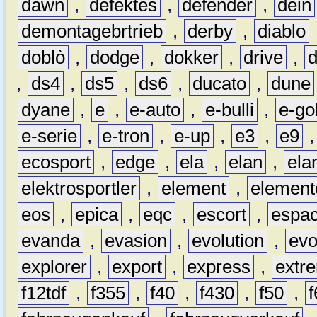
dawn
,
defektes
,
defender
,
dein
demontagebrtrieb
,
derby
,
diablo
doblò
,
dodge
,
dokker
,
drive
,
,
ds4
,
ds5
,
ds6
,
ducato
,
dune
dyane
,
e
,
e-auto
,
e-bulli
,
e-gol
e-serie
,
e-tron
,
e-up
,
e3
,
e9
ecosport
,
edge
,
ela
,
elan
,
ela
elektrosportler
,
element
,
element
eos
,
epica
,
eqc
,
escort
,
espa
evanda
,
evasion
,
evolution
,
ev
explorer
,
export
,
express
,
extr
f12tdf
,
f355
,
f40
,
f430
,
f50
,
f