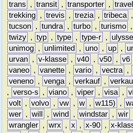
trans
,
transit
,
transporter
,
travel
trekking
,
trevis
,
trezia
,
tribeca
tucson
,
tundra
,
turbo
,
turismo
twizy
,
typ
,
type
,
type-r
,
ulyss
unimog
,
unlimited
,
uno
,
up
,
u
urvan
,
v-klasse
,
v40
,
v50
,
v6
vaneo
,
vanette
,
vario
,
vectra
,
veneno
,
venga
,
verkauf
,
verkau
,
verso-s
,
viano
,
viper
,
visa
,
v
volt
,
volvo
,
vw
,
w
,
w115)
,
w
wer
,
will
,
wind
,
windstar
,
wir
wrangler
,
wrx
,
x
,
x-90
,
x-klas