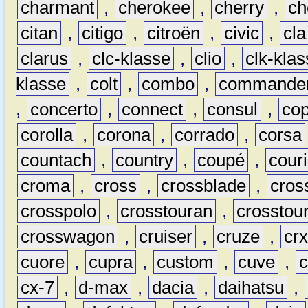
charmant
,
cherokee
,
cherry
,
ch
citan
,
citigo
,
citroën
,
civic
,
cla
clarus
,
clc-klasse
,
clio
,
clk-kla
klasse
,
colt
,
combo
,
commande
,
concerto
,
connect
,
consul
,
co
corolla
,
corona
,
corrado
,
corsa
countach
,
country
,
coupé
,
couri
croma
,
cross
,
crossblade
,
cros
crosspolo
,
crosstouran
,
crosstou
crosswagon
,
cruiser
,
cruze
,
cr
cuore
,
cupra
,
custom
,
cuve
,
cx-7
,
d-max
,
dacia
,
daihatsu
,