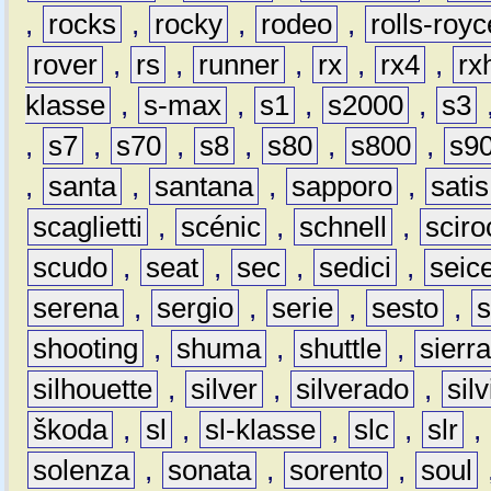
,
rocks
,
rocky
,
rodeo
,
rolls-royc
rover
,
rs
,
runner
,
rx
,
rx4
,
rx
klasse
,
s-max
,
s1
,
s2000
,
s3
,
s7
,
s70
,
s8
,
s80
,
s800
,
s9
,
santa
,
santana
,
sapporo
,
satis
scaglietti
,
scénic
,
schnell
,
sciro
scudo
,
seat
,
sec
,
sedici
,
seic
serena
,
sergio
,
serie
,
sesto
,
shooting
,
shuma
,
shuttle
,
sierr
silhouette
,
silver
,
silverado
,
silv
škoda
,
sl
,
sl-klasse
,
slc
,
slr
,
solenza
,
sonata
,
sorento
,
soul