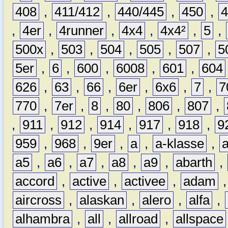
408
,
411/412
,
440/445
,
450
,
,
4er
,
4runner
,
4x4
,
4x4²
,
5
,
500x
,
503
,
504
,
505
,
507
,
5
5er
,
6
,
600
,
6008
,
601
,
604
626
,
63
,
66
,
6er
,
6x6
,
7
,
7
770
,
7er
,
8
,
80
,
806
,
807
,
,
911
,
912
,
914
,
917
,
918
,
9
959
,
968
,
9er
,
a
,
a-klasse
,
a5
,
a6
,
a7
,
a8
,
a9
,
abarth
,
accord
,
active
,
activee
,
adam
aircross
,
alaskan
,
alero
,
alfa
,
alhambra
,
all
,
allroad
,
allspace