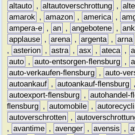
altauto
,
altautoverschrottung
,
alt
amarok
,
amazon
,
america
,
am
ampera-e
,
an
,
angebotene
,
ank
applause
,
arena
,
argenta
,
arna
,
asterion
,
astra
,
asx
,
ateca
,
a
auto
,
auto-entsorgen-flensburg
,
a
auto-verkaufen-flensburg
,
auto-ver
autoankauf
,
autoankauf-flensburg
autoexport-flensburg
,
autohandel-f
flensburg
,
automobile
,
autorecycl
autoverschrotten
,
autoverschrottun
,
avantime
,
avenger
,
avensis
,
a