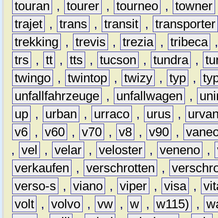
touran
,
tourer
,
tourneo
,
towner
trajet
,
trans
,
transit
,
transporter
trekking
,
trevis
,
trezia
,
tribeca
trs
,
tt
,
tts
,
tucson
,
tundra
,
tu
twingo
,
twintop
,
twizy
,
typ
,
ty
unfallfahrzeuge
,
unfallwagen
,
un
up
,
urban
,
urraco
,
urus
,
urva
v6
,
v60
,
v70
,
v8
,
v90
,
vane
,
vel
,
velar
,
veloster
,
veneno
,
verkaufen
,
verschrotten
,
verschro
verso-s
,
viano
,
viper
,
visa
,
vi
volt
,
volvo
,
vw
,
w
,
w115)
,
w