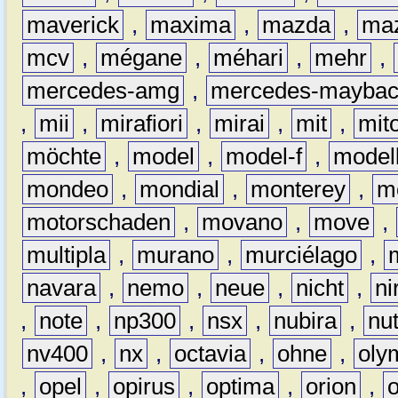
maverick
,
maxima
,
mazda
,
ma
mcv
,
mégane
,
méhari
,
mehr
,
mercedes-amg
,
mercedes-mayba
,
mii
,
mirafiori
,
mirai
,
mit
,
mit
möchte
,
model
,
model-f
,
model
mondeo
,
mondial
,
monterey
,
m
motorschaden
,
movano
,
move
,
multipla
,
murano
,
murciélago
,
navara
,
nemo
,
neue
,
nicht
,
ni
,
note
,
np300
,
nsx
,
nubira
,
nu
nv400
,
nx
,
octavia
,
ohne
,
oly
,
opel
,
opirus
,
optima
,
orion
,