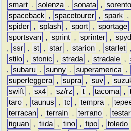
smart
,
solenza
,
sonata
,
sorent
spaceback
,
spacetourer
,
spark
spider
,
splash
,
sport
,
sportage
sportsvan
,
sprint
,
sprinter
,
spyd
,
ssr
,
st
,
star
,
starion
,
starlet
stilo
,
stonic
,
strada
,
stradale
,
,
subaru
,
sunny
,
superamerica
,
superleggera
,
supra
,
suv
,
suzu
swift
,
sx4
,
sz/rz
,
t
,
tacoma
,
taro
,
taunus
,
tc
,
tempra
,
tepe
terracan
,
terrain
,
terrano
,
testa
tiguan
,
tiida
,
tino
,
tipo
,
toledo