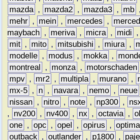
mazda
,
mazda2
,
mazda3
,
mb
mehr
,
mein
,
mercedes
,
merce
maybach
,
meriva
,
micra
,
midi
mit
,
mito
,
mitsubishi
,
miura
,
modelle
,
modus
,
mokka
,
mond
montreal
,
monza
,
motorschaden
mpv
,
mr2
,
multipla
,
murano
,
mx-5
,
n
,
navara
,
nemo
,
neue
nissan
,
nitro
,
note
,
np300
,
ns
,
nv200
,
nv400
,
nx
,
octavia
,
o
one
,
opc
,
opel
,
opirus
,
optim
outback
,
outlander
,
p1800
,
paje