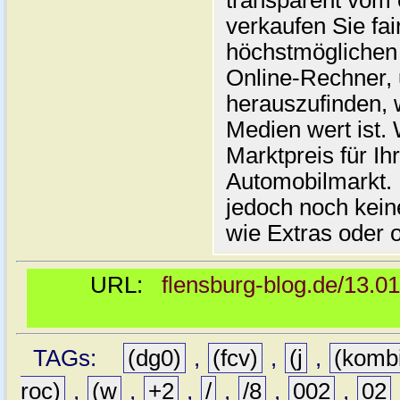
transparent vom 
verkaufen Sie fai
höchstmöglichen 
Online-Rechner,
herauszufinden, w
Medien wert ist. 
Marktpreis für I
Automobilmarkt. 
jedoch noch kein
wie Extras oder 
URL:
flensburg-blog.de/13.0
TAGs:
(dg0)
,
(fcv)
,
(j
,
(komb
roc)
,
(w
,
+2
,
/
,
/8
,
002
,
02