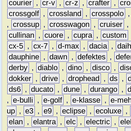
courier
,
cr-v
,
cr-z
,
crafter
,
cr
crossgolf
,
crossland
,
crosspolo
,
crossup
,
crosswagon
,
cruiser
,
cullinan
,
cuore
,
cupra
,
custom
cx-5
,
cx-7
,
d-max
,
dacia
,
dai
dauphine
,
dawn
,
defektes
,
defe
derby
,
diablo
,
dino
,
disco
,
dis
dokker
,
drive
,
drophead
,
ds
,
ds6
,
ducato
,
dune
,
durango
,
,
e-bulli
,
e-golf
,
e-klasse
,
e-meh
up
,
e3
,
e9
,
eclipse
,
ecoluxe
,
elan
,
elantra
,
elc
,
electric
,
ele