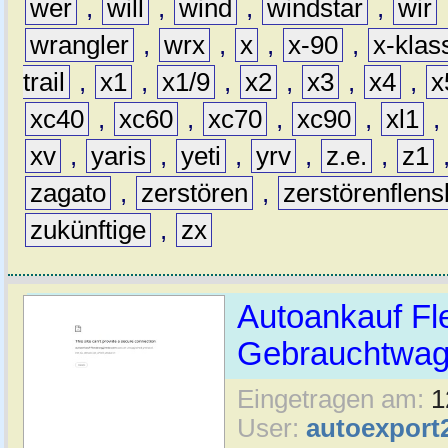
wer
,
will
,
wind
,
windstar
,
wir
wrangler
,
wrx
,
x
,
x-90
,
x-klas
trail
,
x1
,
x1/9
,
x2
,
x3
,
x4
,
x
xc40
,
xc60
,
xc70
,
xc90
,
xl1
,
xv
,
yaris
,
yeti
,
yrv
,
z.e.
,
z1
zagato
,
zerstören
,
zerstörenflen
zukünftige
,
zx
Autoankauf Fl
Gebrauchtwage
Eingetragen am:
1
User:
autoexport