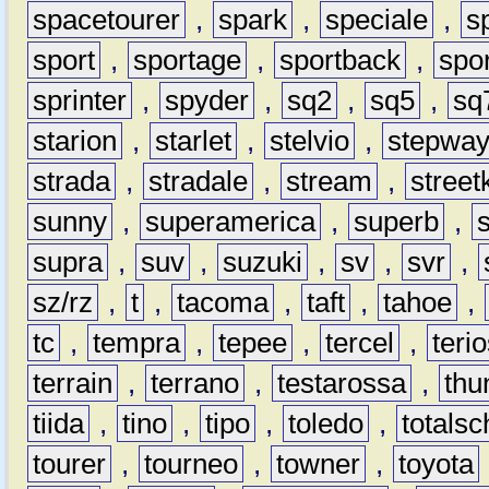
spacetourer
,
spark
,
speciale
,
s
sport
,
sportage
,
sportback
,
spo
sprinter
,
spyder
,
sq2
,
sq5
,
sq
starion
,
starlet
,
stelvio
,
stepwa
strada
,
stradale
,
stream
,
street
sunny
,
superamerica
,
superb
,
supra
,
suv
,
suzuki
,
sv
,
svr
,
sz/rz
,
t
,
tacoma
,
taft
,
tahoe
,
tc
,
tempra
,
tepee
,
tercel
,
teri
terrain
,
terrano
,
testarossa
,
thu
tiida
,
tino
,
tipo
,
toledo
,
totals
tourer
,
tourneo
,
towner
,
toyota