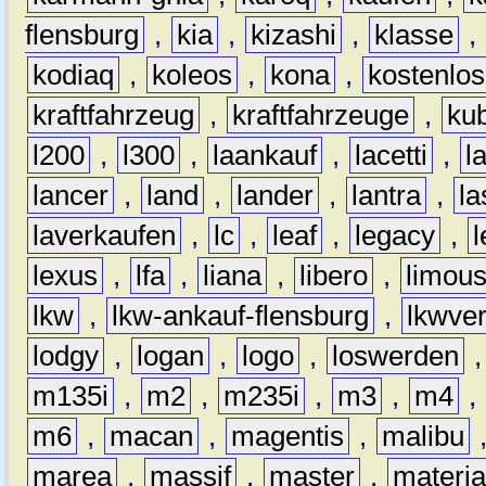
flensburg
,
kia
,
kizashi
,
klasse
,
kodiaq
,
koleos
,
kona
,
kostenlos
kraftfahrzeug
,
kraftfahrzeuge
,
kub
l200
,
l300
,
laankauf
,
lacetti
,
l
lancer
,
land
,
lander
,
lantra
,
la
laverkaufen
,
lc
,
leaf
,
legacy
,
lexus
,
lfa
,
liana
,
libero
,
limous
lkw
,
lkw-ankauf-flensburg
,
lkwver
lodgy
,
logan
,
logo
,
loswerden
m135i
,
m2
,
m235i
,
m3
,
m4
,
m6
,
macan
,
magentis
,
malibu
marea
,
massif
,
master
,
materi