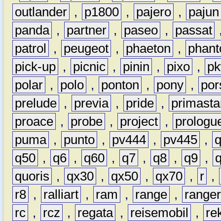
outlander
,
p1800
,
pajero
,
pajun
panda
,
partner
,
paseo
,
passat
patrol
,
peugeot
,
phaeton
,
phan
pick-up
,
picnic
,
pinin
,
pixo
,
p
polar
,
polo
,
ponton
,
pony
,
por
prelude
,
previa
,
pride
,
primasta
proace
,
probe
,
project
,
prologu
puma
,
punto
,
pv444
,
pv445
,
q50
,
q6
,
q60
,
q7
,
q8
,
q9
,
quoris
,
qx30
,
qx50
,
qx70
,
r
,
r8
,
ralliart
,
ram
,
range
,
range
rc
,
rcz
,
regata
,
reisemobil
,
re