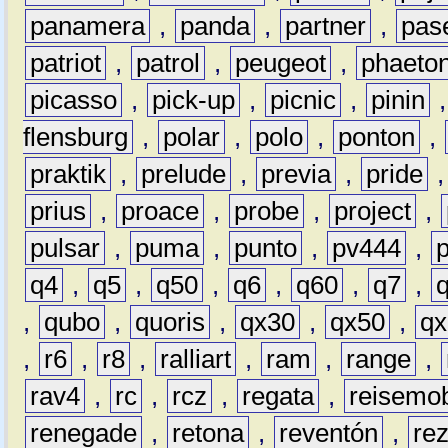
panamera
,
panda
,
partner
,
pas
patriot
,
patrol
,
peugeot
,
phaeto
picasso
,
pick-up
,
picnic
,
pinin
flensburg
,
polar
,
polo
,
ponton
,
praktik
,
prelude
,
previa
,
pride
prius
,
proace
,
probe
,
project
,
pulsar
,
puma
,
punto
,
pv444
,
q4
,
q5
,
q50
,
q6
,
q60
,
q7
,
,
qubo
,
quoris
,
qx30
,
qx50
,
qx
,
r6
,
r8
,
ralliart
,
ram
,
range
,
rav4
,
rc
,
rcz
,
regata
,
reisemob
renegade
,
retona
,
reventón
,
re