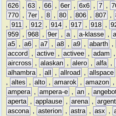
626
,
63
,
66
,
6er
,
6x6
,
7
,
7
770
,
7er
,
8
,
80
,
806
,
807
,
,
911
,
912
,
914
,
917
,
918
,
9
959
,
968
,
9er
,
a
,
a-klasse
,
a5
,
a6
,
a7
,
a8
,
a9
,
abarth
,
accord
,
active
,
activee
,
adam
aircross
,
alaskan
,
alero
,
alfa
,
alhambra
,
all
,
allroad
,
allspace
,
altes
,
alto
,
amarok
,
amazon
ampera
,
ampera-e
,
an
,
angebo
aperta
,
applause
,
arena
,
argen
ascona
,
asterion
,
astra
,
asx
,