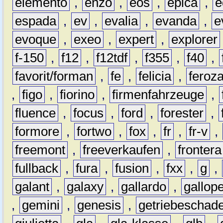
elemento
,
enzo
,
eos
,
epica
,
e
espada
,
ev
,
evalia
,
evanda
,
e
evoque
,
exeo
,
expert
,
explorer
f-150
,
f12
,
f12tdf
,
f355
,
f40
,
favorit/forman
,
fe
,
felicia
,
feroz
,
figo
,
fiorino
,
firmenfahrzeuge
,
fluence
,
focus
,
ford
,
forester
,
formore
,
fortwo
,
fox
,
fr
,
fr-v
,
freemont
,
freeverkaufen
,
frontera
fullback
,
fura
,
fusion
,
fxx
,
g
,
galant
,
galaxy
,
gallardo
,
gallop
,
gemini
,
genesis
,
getriebeschad