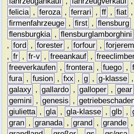
fahrzeugankauf
,
fahrzeugverkauf
felicia
,
feroza
,
ferrari
,
ff
,
fiat
firmenfahrzeuge
,
first
,
flensburg
flensburgkia
,
flensburglamborghini
,
ford
,
forester
,
forfour
,
forjere
,
fr
,
fr-v
,
freeankauf
,
freeclimbe
freeverkaufen
,
frontera
,
fuego
,
fura
,
fusion
,
fxx
,
g
,
g-klasse
galaxy
,
gallardo
,
galloper
,
gear
gemini
,
genesis
,
getriebeschade
giulietta
,
gla
,
gla-klasse
,
glb
,
gran
,
granada
,
grand
,
grande
grandland
,
großer
,
gs
,
gs/gsa