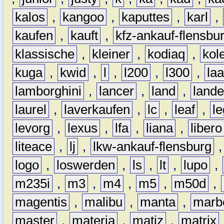
kalos
,
kangoo
,
kaputtes
,
karl
,
kaufen
,
kauft
,
kfz-ankauf-flensbu
klassische
,
kleiner
,
kodiaq
,
kol
kuga
,
kwid
,
l
,
l200
,
l300
,
la
lamborghini
,
lancer
,
land
,
lande
laurel
,
laverkaufen
,
lc
,
leaf
,
l
levorg
,
lexus
,
lfa
,
liana
,
libero
liteace
,
lj
,
lkw-ankauf-flensburg
logo
,
loswerden
,
ls
,
lt
,
lupo
,
m235i
,
m3
,
m4
,
m5
,
m50d
,
magentis
,
malibu
,
manta
,
marb
master
,
materia
,
matiz
,
matrix