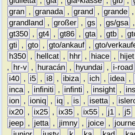
giulietta
,
gla
,
gla-klasse
,
glb
,
gran
,
granada
,
grand
,
grande
grandland
,
großer
,
gs
,
gs/gsa
gt350
,
gt4
,
gt86
,
gta
,
gtb
,
gt
gti
,
gto
,
gto/ankauf
,
gto/verkauf
h350
,
hellcat
,
hhr
,
hiace
,
hijet
,
hr-v
,
huracán
,
hyundai
,
i-road
i40
,
i5
,
i8
,
ibiza
,
ich
,
idea
,
inca
,
infiniti
,
infinti
,
insight
,
in
ion
,
ioniq
,
iq
,
is
,
isetta
,
isler
ix20
,
ix25
,
ix35
,
ix55
,
j1
,
j5
jeep
,
jetta
,
jimny
,
joice
,
journ
,
junior
,
justy
,
k
,
ka
,
kad
,
ka