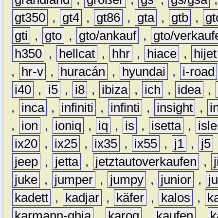
gt350
,
gt4
,
gt86
,
gta
,
gtb
,
gt
gti
,
gto
,
gto/ankauf
,
gto/verkauf
h350
,
hellcat
,
hhr
,
hiace
,
hijet
,
hr-v
,
huracán
,
hyundai
,
i-road
i40
,
i5
,
i8
,
ibiza
,
ich
,
idea
,
,
inca
,
infiniti
,
infinti
,
insight
,
i
,
ion
,
ioniq
,
iq
,
is
,
isetta
,
isl
ix20
,
ix25
,
ix35
,
ix55
,
j1
,
j5
jeep
,
jetta
,
jetztautoverkaufen
,
juke
,
jumper
,
jumpy
,
junior
,
j
kadett
,
kadjar
,
käfer
,
kalos
,
k
karmann-ghia
,
karoq
,
kaufen
,
k