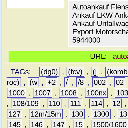
Autoankauf Flen
Ankauf LKW Ank
Ankauf Unfallwa
Export Motorsch
5944000
URL:
auto
TAGs:
(dg0)
,
(fcv)
,
(j
,
(komb
roc)
,
(w
,
+2
,
/
,
/8
,
002
,
02
1000
,
1007
,
1008
,
100nx
,
10
,
108/109
,
110
,
111
,
114
,
12
127
,
12m/15m
,
130
,
1300
,
13
145
,
146
,
147
,
15
,
1500/1600