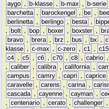
aygo
,
b-klasse
,
b-max
,
b-serie
barchetta
,
barockengel
,
be
,
be
berlinetta
,
berlingo
,
besta
,
bipp
,
bolt
,
bop
,
boxer
,
boxster
,
br
bravo
,
brera
,
brz
,
bus
,
bx
,
c
klasse
,
c-max
,
c-zero
,
c1
,
c15
c4
,
c5
,
c6
,
c70
,
c8
,
cabrio
,
caliber
,
calibra
,
california
,
cam
campus
,
camry
,
capri
,
caprice
caravelle
,
carens
,
carina
,
cari
cascada
,
cayenne
,
cayman
,
ce
,
centenario
,
cerato
,
challenger